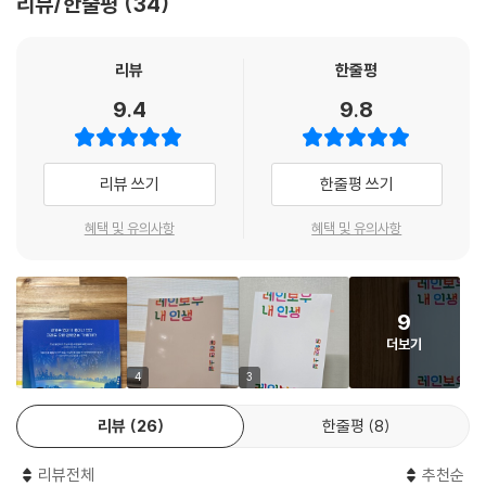
리뷰/한줄평
34
- 이진미 (국어 교사, 청소년 소설 작가)
난다 씨가 있는 사회가 편견이 아닌 다정한 눈으로 우리 같은 사람들을 품
어 줬으면 좋겠다. 우리도 그들과 다르지 않으니까. 단지 우리는 다른 방향
리뷰
한줄평
을 향해서 달리는 사람들이니까.
--- 「다른 방향을 향해서 달리는 사람들」 중에서
9.4
9.8
리뷰 쓰기
한줄평 쓰기
혜택 및 유의사항
혜택 및 유의사항
9
더보기
4
3
리뷰
26
한줄평
8
리뷰전체
추천순