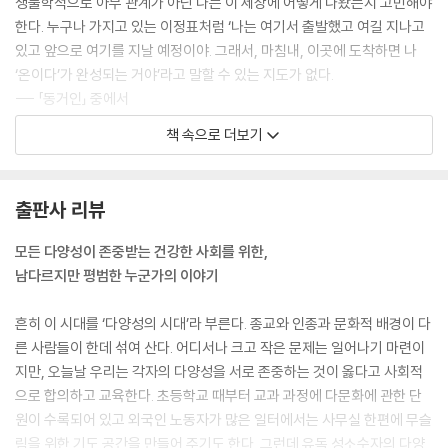
생물학적으로 아무 관계가 아닌 나는 이 세상에 어떻게 나왔는지 고민해야
한다. 누구나 가지고 있는 이정표처럼 ‘나는 여기서 출발했고 여길 지나고
있고 앞으로 여기를 지날 예정이야. 그래서, 마침내, 이곳에 도착하면 나
‘온이다’가 완성되는 거야’라고 말할 수 있는 지도가 없다.
--- 「동거인」 중에서
책 속으로 더보기
“여자와 남자가 사랑해야 하고 같이 살아야 한다는 약속. 그건 절대적인 게
아니야. 그게 나랑 맞는지 그걸 생각했어. 두려워만 하기에는 내가 가여웠
어. 그러다 스스로 부정하지 않기로 했지. 이다, 너에게도 그런 용기가 있었
출판사 리뷰
으면 해.”
--- 「동거인」 중에서
모든 다양성이 존중받는 건강한 사회를 위한,
남다르지만 평범한 누군가의 이야기
열여섯이 되도록 누군가를 좋아했던 적이 없다. 수컷을 보고도 한 번도 설
레 보지 않았다면 나의 강박이 조금은 이해가 될지도 모르겠다. 그래서 진
흔히 이 시대를 ‘다양성의 시대’라 부른다. 종교와 인종과 문화적 배경이 다
지우가 눈에 들어 온 걸까? 혹여 온다 씨나 난다 씨처럼 여자를 좋아하는
른 사람들이 한데 섞여 산다. 어디서나 크고 작은 문제는 일어나기 마련이
게 싫어서? 모순되게도 나는 온다 씨와 난다 씨를 좋아하고 이해하지만 내
지만, 오늘날 우리는 각자의 다양성을 서로 존중하는 것이 옳다고 사회적
가 그런 모습으로 사는 것은 싫었다.
으로 합의하고 교육한다. 초등학교 때부터 교과 과정에 다문화에 관한 단
--- 「러브버그」 중에서
원이 수록되어 있고 외국인 노동자가 많은 일터에서는 사무실 한편에 무슬
림을 위한 기도 공간을 만들어 주기도 한다. 그런데 유독 성소수자의 다양