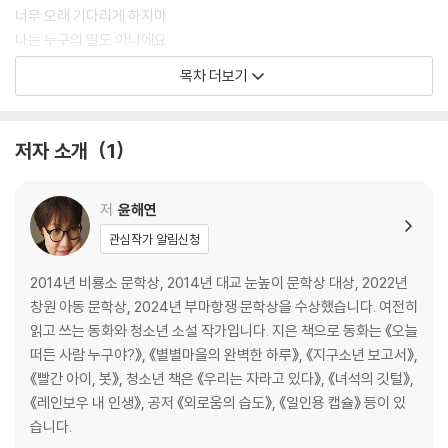
너무 오래 기다리게 하지마
나는 누구의 딸도 아니에요
다른 방향을 향해서 달리는 사람들
목차 더보기
이다
작가의 말
저자 소개
1
저
윤해연
관심작가 알림신청
2014년 비룡소 문학상, 2014년 대교 눈높이 문학상 대상, 2022년
창원 아동 문학상, 2024년 부마항쟁 문학상을 수상했습니다. 여전히
읽고 쓰는 동화와 청소년 소설 작가입니다. 지은 책으로 동화는 《오늘
떠든 사람 누구야?》, 《별별마을의 완벽한 하루》, 《지구소년 보고서》,
《빨간 아이, 봇》, 청소년 책은 《우리는 자라고 있다》, 《녀석의 깃털》,
《레인보우 내 인생》, 공저 《외로움의 습도》, 《일인용 캡슐》 등이 있
습니다.