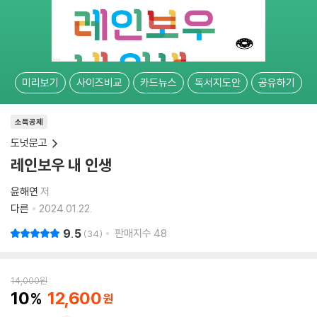
미리보기
사이즈비교
카드뉴스
독서지도안
공유하기
소득공제
도넛문고
레인보우 내 인생
윤해연
저
다른
2024.01.22.
9.5
판매지수
48
34
14,000
원
10
12,600