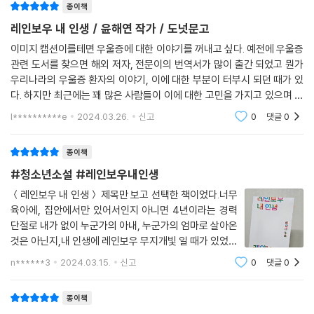
종이책
소설....제목처럼
레인보우 내 인생 / 윤해연 작가 / 도넛문고
이미지 캡션이를테면 우울증에 대한 이야기를 꺼내고 싶다. 예전에 우울증
관련 도서를 찾으면 해외 저자, 전문이의 번역서가 많이 출간 되었고 뭔가
우리나라의 우울증 환자의 이야기, 이에 대한 부분이 터부시 되던 때가 있
다. 하지만 최근에는 꽤 많은 사람들이 이에 대한 고민을 가지고 있으며 다
른 것들과 같이 '모두가 그럴 수 있는' 마음의 감기라고 생각하게 되었달까.
l**********e
2024.03.26.
신고
0
댓글
0
우울감으
종이책
#청소년소설 #레인보우내인생
＜레인보우 내 인생＞ 제목만 보고 선택한 책이었다.너무
육아에, 집안에서만 있어서인지 아니면 4년이라는 경력
단절로 내가 없이 누군가의 아내, 누군가의 엄마로 살아온
것은 아닌지,내 인생에 레인보우 무지개빛 일 때가 있었는
지 새삼 궁금해졌다. 그래서 나도 모르게 제목이 너무나
n******3
2024.03.15.
신고
0
댓글
0
끌려서 신청했고, 운이 좋게 당첨이 되어 이 책을 펼쳐보
게 되었다.내게는 엄마가 둘이나 있다. 그
종이책