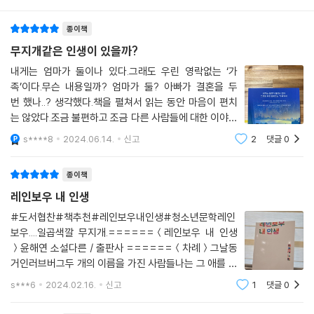
종이책
무지개같은 인생이 있을까?
내게는 엄마가 둘이나 있다.그래도 우린 영락없는 ‘가
족’이다.무슨 내용일까? 엄마가 둘? 아빠가 결혼을 두
번 했나..? 생각했다.책을 펼쳐서 읽는 동안 마음이 편치
는 않았다.조금 불편하고 조금 다른 사람들에 대한 이야기
박용진 선생님의 말이 맞았다.우리 주위에 있지만 티가 안
s****8
2024.06.14.
신고
2
댓글
0
나고 나서지 못하는 성소수자들.솔직히 종교적인 이유에
서, 과학적인 느낌으로도 안된다! 반대하는 입
종이책
레인보우 내 인생
#도서협찬#책추천#레인보우내인생#청소년문학레인
보우....일곱색깔 무지개.======＜레인보우 내 인생
＞윤해연 소설다른 / 출판사 ======＜차례＞그날동
거인러브버그두 개의 이름을 가진 사람들나는 그 애를 좋
아하는 걸까?신이 심심하지 않았더라면웨어아유프롬반
s***6
2024.02.16.
신고
1
댓글
0
너무 오래 기다리게 하지마나는 누구의 딸도 아니에요다
른 방향을 향해서 달리는 사람들이다======청소년