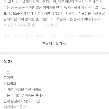
다. 그저 속옷 빨래가 많이 나온다는 점, 다른 집보다 잔소리가 두 배로 많
다는 점 등 조금 특이한 일상 이야기를 한다. 독자는 금세 깨닫는다. 그러고
보니 성소수자에 대해 거창하게만 생각했지 그 사람들의 일상은 어떤지 궁
금해해 본 적이 없다는 걸, 그들이라고 특별히 다른 존재가 아니라 누구나
와 같은 하루하루를 살아가고 있다는 걸.
『레인보우 내 인생』은 사랑할 수밖에 없는 이다네 세 가족의 평화로운 일
상부터 나중에 벌어지는 큰 사건까지 찬찬히 들여다보면서 이들과 같은 소
책소개 더보기
수자들에 대해, 또 속칭 ‘정상 가족’이 아닌 가족에 대해 나는 어떻게 생각
하는지를 가만히 생각해 보게 한다. 또 그들에게 잔잔한 응원을 보낸다.
목차
그날
동거인
러브버그
두 개의 이름을 가진 사람들
나는 그 애를 좋아하는 걸까?
신이 심심하지 않았더라면
웨어아유프롬반