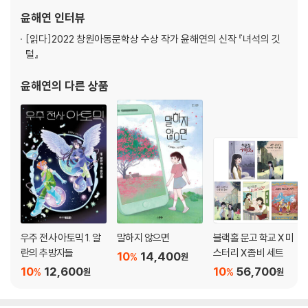
윤해연
인터뷰
[읽다]
2022 창원아동문학상 수상 작가 윤해연의 신작 『녀석의 깃
털』
윤해연
의 다른 상품
우주 전사 아토믹 1. 알
말하지 않으면
블랙홀 문고 학교 X 미
란의 추방자들
스터리 X 좀비 세트
10
14,400
%
원
10
12,600
10
56,700
%
%
원
원