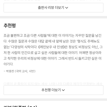
세상에는 남자와 여자가 있고 남자지만 여자로 살아야 하는 사람이 있고
성만은 그만큼 존중받지 못하는 듯하다. 누구도 자기 성별을 선택해서 태
출판사 리뷰 더보기
여자지만 남자로 살아야 하는 인간도 있는데 신의 셈법은 단순했다.
어난 사람이 없고, 남자는 반드시 여자를, 여자는 반드시 남자를 좋아해야
--- 「나는 그 애를 좋아하는 걸까?」 중에서
한다고 정해져 있지도 않은데 대다수의 사람이 하는 대로 순응하지 않는
사람들을 보는 시선은 여전히 곱지 못하다. 이는 일반적인 다양성과 성적
추천평
“주워서 키운 거랑 낳아서 키운 거랑 뭐가 어렵겄어? 낳는 건 잠시인디 주
다양성이 특별히 달라서가 아니라 아직 수면 위에서 충분히 이야기되지 못
워서 키우는 건 오래 걸리잖여. 오래 걸렸다는 건 오래 사랑하고 오래 이뻐
했기 때문이 아닐까 싶다.
조금 불편하고 조금 다른 사람들’에 대한 이 이야기는 자꾸만 질문을 남긴
하고 오래 지켜본 거니께 답은 간단허지.
다. 수많은 질문과 수많은 대답 끝에 내 앞에 남은 것은 ‘형식도 주메뉴도
--- 「웨어아유프롬반」 중에서
성소수자는 인류의 태동부터 늘 있어 왔지만 우리 사회에서 공개적으로 사
없는’ 다양성의 식탁이다. 《레인보우 내 인생》은 정상도 비정상도 아닌, 그
람들의 입에 오르내린 지는 그리 오래되지 않았다. 경험과 교육을 통해 다
저 한 사람의 인간으로 살고 싶은 사람들에 대한 이야기. 어쩌면 정상이라
“너 광장에 몇 번 나갔다고 착각하지 마. 상대편 집회자들은 전혀 모르는
문화에 대한 인식이 예전에 비해 많이 개선되었듯, 더 많은 사람이 더 적극
고 착각한 우리의 비정상에 대한 이야기. 그래서 반드시 들키고만 싶은 이
사람이라 그러려니 하지? 그런 사람들이 네 이웃이고 네 친구야.”
적으로 목소리를 내고 거리낌 없이 교육한다면 성적 다양성과 성소수자를
야기다.
--- 「너무 오래 기다리게 하지 마」 중에서
바라보는 시선도 한층 성숙해지리라 믿는다. 그런 의미에서 《레인보우 내
- 박용진 (국어 교사, 시인)
인생》이 갖는 의의가 작지 않다. 지금껏 청소년 소설에서 이토록 본격적으
“레즈비언이 키우는 새끼가 뭘 보고 크겠냐고 하셨잖아요? 전 잘 크고 있
로 성소수자를, 그것도 성소수자 부부가 꾸린 가족을 중심인물로 내세운
다고요. 레즈비언 부부도 다른 부부들이랑 똑같거든요. 제가 잘못하면 혼
다름이 곧 틀림이 되지 않는 세상, 너와 나의 다름이 제각각 인정받는 세상,
작품은 없었다. 우리 사회가 모두를 포용하고 서로 존중하는 바람직한 방
내고 제가 잘하는 건 칭찬해 줘요. 절 사랑으로 키워 주고 어떤 건 무진장
저마다 타고난 그대로의 모습을 활짝 꽃피울 수 있는 세상. 이 책을 읽은 독
추천평 더보기
향으로 한 단계 발전해 나가는 데 있어 이 책이 훌륭한 교보재가 되리라 믿
엄격해요. … 우리 엄마들이 아줌마들이랑 다른 건 하나도 없어요.”
자가 늘어날수록 우리 사회가 그런 세상과 한 걸음 더 가까워지리라 믿는
어 의심치 않는다.
--- 「나는 누구의 딸도 아니에요」 중에서
다.