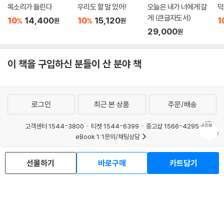
목소리가 들린다
우리도 할 말 있어!
오늘은 내가 너에게 갈
덕
게 (큰글자도서)
10
14,400
10
15,120
1
%
%
원
원
29,000
원
이 책을 구입하신 분들이 산 분야 책
로그인
최근 본 상품
주문/배송
고객센터 1544-3800
티켓 1544-6399
중고샵 1566-4295
eBook 1:1문의/채팅상담
예스이십사(주) 사업자 정보
선물하기
바로구매
카트담기
이용약관
개인정보처리방침
청소년보호정책
PC버전
회사소개
거래처관계자께
도서홍보
광고
Copyright © YES24 Corp. All Rights Reserved.
MATOM2