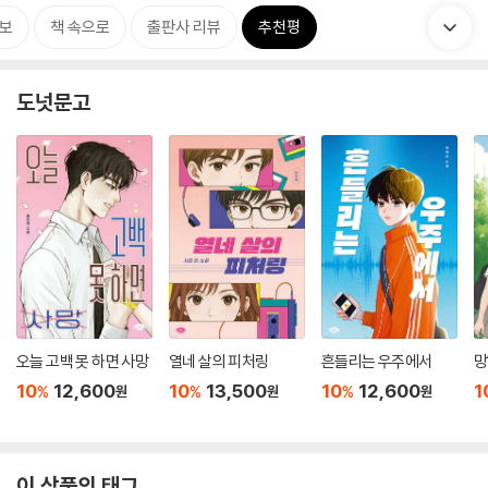
보
책 속으로
출판사 리뷰
추천평
도넛문고
오늘 고백 못 하면 사망
열네 살의 피처링
흔들리는 우주에서
망
10
12,600
10
13,500
10
12,600
1
%
%
%
원
원
원
이 상품의 태그