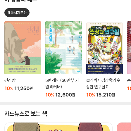
#독서지도안
긴긴밤
5번 레인 (30만 부 기
물리박사 김상욱의 수
순
념 리커버)
상한 연구실 0
10
11,250
1
%
원
10
12,600
10
15,210
%
%
원
원
카드뉴스로 보는 책