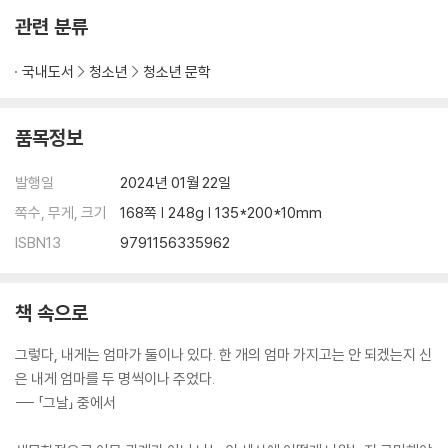
관련 분류
국내도서
청소년
청소년 문학
품목정보
발행일
2024년 01월 22일
쪽수, 무게, 크기
168쪽 | 248g | 135*200*10mm
ISBN13
9791156335962
책 속으로
그렇다, 내게는 엄마가 둘이나 있다. 한 개의 엄마 가지고는 안 되겠는지 신
은 내게 엄마를 두 명씩이나 주었다.
--- 「그날」 중에서