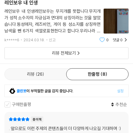
레인보우 내 인생
레인보우 내 인생레인보우는 무지개를 뜻합니다.무지개
가 성적 소수자의 자긍심과 연대의 상징이라는 것을 알았
습니다.동성애자, 레즈비언, 게이 등 성소자를 상징하면
남색을 뺀 6가지 색깔로표현한다고 합니다.우리나라 소
설이라서 처음에는 다소 이상한 소설인가 하였는데16세
k*****6
2024.03.18.
신고
0
댓글
0
청소년의 여자 주인공과 두 엄마의 이야기가 잔잔히 성소
수자의피해나 생각을 알려주는 소설이라는 것을 알
리뷰 전체보기
리뷰
26
한줄평
8
클린봇
이 부적절한 글을 감지 중입니다.
설정
구매한줄평
추천순
종이책
. 앞으로도 이런 주제의 콘텐츠들이 더 다양하게 나오길 기대하며 :)