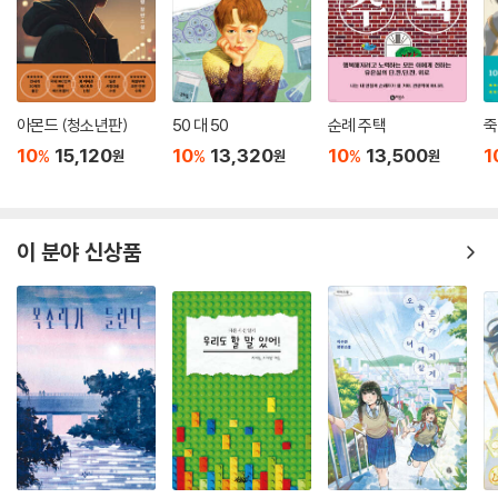
아몬드 (청소년판)
50 대 50
순례 주택
죽
10
15,120
10
13,320
10
13,500
1
%
%
%
원
원
원
이 분야 신상품