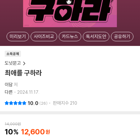
미리보기
사이즈비교
카드뉴스
독서지도안
공유하기
소득공제
도넛문고
최애를 구하라
이담
저
다른
2024.11.17.
10.0
판매지수
210
26
14,000
원
10
12,600