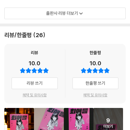
--- p.122 「도망칠 수 없는 마음」 중에서
더욱 심각한 점은 청소년도 사이버 범죄에서 자유롭지 못하다는 것이다.
출판사 리뷰 더보기
“난 네 팬이니까. 그리고 네가 유피토에서 연주해 준 곡이 나를 위로해 줬
학교라는 울타리도 온라인 공간의 범죄로부터 청소년을 보호하는 데는 분
으니까. 너도 그랬잖아. 내 팬이어서 내가 중간에 하차한 게 안타까웠다고.
명한 한계가 있기 때문이다. 이 순간에도 많은 청소년이 디지털 성범죄, 사
그래서 내가 기획사와 계약하지 못하도록 막았잖아. 나도 네 팬으로서 똑
이버 도박, 심지어 마약에 이르기까지 수많은 위험에 노출되어 있다. 이와
리뷰/한줄평
26
같이 하려고.”
관련된 보도가 계속해서 나오며 우려가 커지고 있지만, 아직 청소년 보호
--- p.140 「내면 아이」 중에서
를 위한 움직임이 사회적인 차원의 인식과 노력으로 이어지지 못하고 있
다.
리뷰
한줄평
“윤리온! 윤리온!”
10.0
10.0
진서노가 나를 불렀다. 뒤를 돌아봤다. 진서노는 숨을 헐떡이며 내 앞에 성
《최애를 구하라》는 오늘날 청소년들이 실제로 겪고 있는 위협을 더는 외면
큼 다가오더니 말했다.
할 수 없어 나온 외침과 같은 소설이다. 주인공 리온의 1인칭 시점으로, 만
“정말 내 편이 되어서 날 도와줄 수 있어?”
약 이런 일을 나 또는 주변 사람이 겪는다면 어떨지 가슴이 답답할 만큼 실
리뷰 쓰기
한줄평 쓰기
--- p.142 「내면 아이」 중에서
감 나게 묘사하며 경각심을 깨운다.
혜택 및 유의사항
혜택 및 유의사항
나는 버려지는 게 두려웠다. 불안해하지 않으면, 절망스럽지 않으면, 더는
이제 손을 내밀어
나를 쳐다보지 않을 것 같았다. 엄마도 친구들도. 혼자 잘 지내면 친구들이
네 편이 되어 줄게
나를 외면할 듯했다. 미움과 분노를 터트리지 못하는 안쓰러운 모습을 보
여 줘야만 나를 지켜 주리라 믿었다.
9
《최애를 구하라》는 저자 이담의 전작 《나를 지워줘》의 뒷이야기다. 독립
더보기
--- p.152 「내면 아이」 중에서
된 이야기기에 전작을 읽지 않아도 충분히 이해할 수 있지만, 전작을 먼저