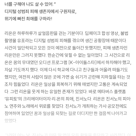
너를 구해야 나도 살 수 있어.”
디지털 성범죄 피해 생존자에서 구원자로,
위기에 빠진 최애를 구하라!
리온은 하루하루가 살얼음판을 걷는 기분이다. 딥페이크 합성 영상, 불법
촬영물 유포라는 디지털 성범죄 피해를 겪으며 생긴 공황장애 때문이다.
사건이 일단락되고 모든 것이 예전으로 돌아간 듯했지만, 피해 생존자인
리온만은 그러지 못했다. 한순간에 잊힐 수 없는 일이었다. 그 사건으로 리
온은 꿈의 무대였던 오디션 프로그램 [K-아이돌스타]에서 하차해야 했고,
자살 기도까지 했다. 이제 다시 학교에 다니고 친구들과 어울려 떠들기도
했지만, 여전히 사람이 많은 곳에 가면 숨 쉬기가 곤란해 지하철을 타는 것
조차 힘들었다. 리온은 일상을 회복하기 위해 애썼지만 고통은 계속되었
다. 그런 리온을 웃게 하는 유일한 존재가 있었다. 바로 메타버스 플랫폼
‘유피토’의 크리에이터이자 리;온의 최애, 진서노다. 리온은 진서노의 피아
노 연주와 노래에서 위로를 찾았다. 진서노가 개최하는 가사 공모전에도
참여하며 잃었던 꿈과 일상을 되찾는 길로 더디지만 한 걸음씩 나아가고
있었다.
그러던 어느 날, 진서노가 아무 말 없이 모든 활동을 중단하고 사라졌다. 이