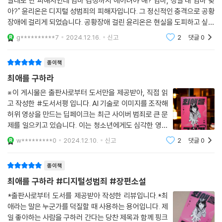
말대로 난 피해자인데 엄마 감정까지 헤아려야 해? 엄마, 정말 내 엄마 맞
아?" 윤리온은 디지털 성범죄의 피해자입니다. 그 정신적인 충격으로 공황
장애에 걸리게 되었습니다. 공황장애 걸린 윤리온은 현실을 도피하고 싶어
했습니다. 그녀는 현실이 아닌 메타버스 유피토에 더 깊이 빠져들어갔습니
g**********7
2024.12.16.
신고
2
댓글
0
다. 유피토는 인
종이책
최애를 구하라
※이 게시물은 출판사로부터 도서만을 제공받아, 직접 읽
고 작성한 #도서서평 입니다. AI 기술로 이미지를 조작해
허위 영상을 만드는 딥페이크는 최근 사이버 범죄로 큰 문
제를 일으키고 있습니다. 이는 청소년에게도 심각한 영향
을 미칩니다. 또한 디지털 성범죄 피해는 사법적 해결로
w*********0
2024.12.10.
신고
2
댓글
0
끝나지 않으며, 심리적 후유증과 사회적 고립 속에서 생존
자에게는 장기적인 치유와 지원이 필요하
종이책
최애를 구하라 #디지털성범죄 #장편소설
*출판사로부터 도서를 제공받아 작성한 리뷰입니다.*최
애라는 말은 누군가를 덕질할 때 사용하는 용어입니다. 제
일 좋아하는 사람을 구하러 간다는 당찬 제목과 함께 핑크