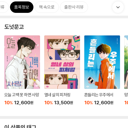
분류
품목정보
책 속으로
출판사 리뷰
도넛문고
오늘 고백 못 하면 사망
열네 살의 피처링
흔들리는 우주에서
망
10
12,600
10
13,500
10
12,600
1
%
%
%
원
원
원
이 상품의 태그