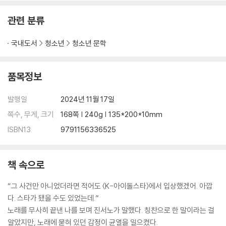
관련 분류
국내도서
청소년
청소년 문학
품목정보
발행일
2024년 11월 17일
쪽수, 무게, 크기
168쪽 | 240g | 135*200*10mm
ISBN13
9791156336525
책 속으로
“그 사건만 아니었더라면 적어도 〈K-아이돌스타〉에서 입상했겠어. 아깝
다. 스타가 됐을 수도 있었는데.”
노래를 무사히 끝낸 나를 보며 진서노가 말했다. 칭찬으로 한 말이라는 걸
알았지만, 노래에 묻혀 있던 감정이 균열을 일으켰다.