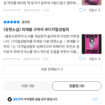
빛 하트를 배치한 책 표지가 묘하게 사랑스럽고 결의에 찬
모습으로 다가왔습니다. 이 책을 읽기 전까지는 디지털성
h********4
2024.12.03.
신고
1
댓글
0
범죄라는 단어는 뉴스와 언론 매체에서만 익히 들어왔고
악명높은 범죄자 조주빈의 이름과 얼굴이
종이책
[장편소설] 최애를 구하라 #디지털성범죄
-출판사로부터 도서를 제공받아 솔직하게 작성한 리뷰입
니다. 디지털성범죄를 주제로 다룬 장편소설 ＜최애를 구
하라＞는 디지털성범죄 딥페이크의 피해자인 주인공 윤
리온이 최애 진서노를 만나 역으로 도움을 주면서 아픔을
털어내고 이겨내려는 의지가 담뿍 담겨있는 책입니다. 딥
a********y
2024.12.03.
신고
1
댓글
0
페이크 범죄의 심각성은 날로 증가되는 추세인데 놀랍게
도 피해자의 대부분은 10대 청소년이라니.. 한창
리뷰 전체보기
리뷰
18
한줄평
8
클린봇
이 부적절한 글을 감지 중입니다.
설정