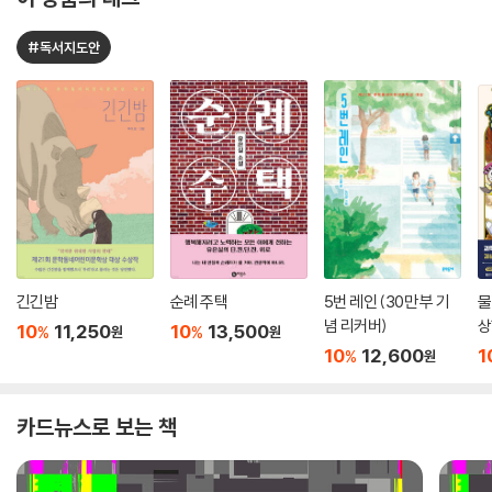
#독서지도안
긴긴밤
순례 주택
5번 레인 (30만 부 기
물
념 리커버)
상
10
11,250
10
13,500
%
%
원
원
10
12,600
1
%
원
카드뉴스로 보는 책