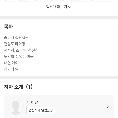
내 또 다른 디지털 성범죄의 타깃이 되었음이 분명한 진서노에 관한 영상
책소개 더보기
이 지인들에게 먼저 유포되기 시작했다. 그 소식을 접한 리온은 망설임 없
이 진서노를 돕기로 결심한다. 어둠 속에서 빛을 전해 준 진서노에게 진 빚
을 갚기 위함이었고, 무엇보다 리온 자신을 구하는 길이기도 했다. 과연 리
목차
온은 위기에 빠진 최애를 구하고, 온전한 회복으로 나아갈 수 있을까?
숨어서 갈팡질팡
결심도 타이밍
서서히, 조금씩, 천천히
도망칠 수 없는 마음
내면 아이
작가의 말
저자 소개
1
저
이담
관심작가 알림신청