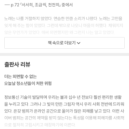
--- p.72 「서서히, 조금씩, 천천히」 중에서
노래는 나를 거절하지 않았다. 연습한 만큼 소리가 나왔다. 노래는 고민을
잊게 해 주는 힘이 있었다. 그런데 밖으로 나오니 마음이 허했다. 채워지지
않은 무언가가 있었다. 애써 외면했지만 왜 그런지 나는 알고 있었다.
--- p.90 「도망칠 수 없는 마음」 중에서
책 속으로 더보기
내가 회복했다고? 수석이의 말에 코웃음이 났다. 그렇게 믿고 싶었던 거겠
지. 그래야 죄책감이 줄 테니까. 결국 친구들이 내 편에 서 줬던 건 그때 나
출판사 리뷰
를 돕지 않았다는 죄책감 때문임이 틀림없었다. 만약 내가 베란다에서 떨
어져 죽으려 하지 않았다면, 뻔뻔하게 학교에 다녔다면, 피폐한 채로 만신
더는 외면할 수 없는
창이가 된 내 모습을 봐 줬을까?
오늘날 청소년들이 처한 위험
--- p.108 「도망칠 수 없는 마음」 중에서
정보통신 기술이 발달하며 우리는 불과 십수 년 전보다 훨씬 편리한 생활
온 세상이 하얗게 변했다. 내 영상이 다시 떠돌아다닌다고 생각하니 몸이
을 누리고 있다. 그러나 그 빛이 만든 그림자 역시 우리 사회 전반에 드리워
얼어 버릴 것 같았다. 그런데 진서노는 왜 나를 위해서 이렇게까지 하는 걸
있다. 온갖 범죄가 온라인 공간으로 옮아가 많은 피해를 낳고 있다. 이런 사
까? 그 생각을 하니 아찔했던 정신이 금방 제자리로 돌아왔다. 눈앞이 흐리
이버 범죄는 공간의 제약을 받지 않는다는 특성을 이용해 피해자를 사회적
지도 떨리지도 않았다.
으로 철저히 고립시키고 매장하기에 이른다.