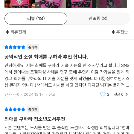
읽고 이어서 읽는다면 리온의 심정에 더욱 몰입하게 된다. 또한 이 사회가
3
3
피해자에게 얼마나 가혹한지 느끼게 된다. 전 국민의 공분을 샀던 사건이
리뷰
18
한줄평
8
라 할지라도 사람들은 사건의 자극적인 면과 가해자가 받는 처벌에 주목하
지, 앞으로 피해자의 삶에는 관심이 없다.
리뷰전체
추천순
《최애를 구하라》는 《나를 지워줘》를 읽고 ‘사건 이후 리온이가 어떻게 지
종이책
내는지 궁금하다’고 한 독자의 리뷰에서 시작되었다. 그러므로 이 소설은
한 피해 생존자 청소년의 회복에 대한 열렬한 응원이자, 지금도 일어나고
공익적인 소설 최애를 구하라 추천 합니다.
있는 청소년을 향한 범죄에 대한 고발과 기록이자, 부디 더 많은 피해자가
안녕하세요. 저는 최애를 구하라 기술 자문을 한 조사부라고 합니다.SNS
나오지 않기를 바라는 소망이다. 또한 우리 모두 외면하지 말고 힘겨워하
에서 일어나는 몸캠피싱 사례를 연구 중에 우연히 이담 작가님을 알게 되
는 아이들에게 손을 내밀자는 저자의 제안이다.
었고 최애를 구하라의 IT 기술 자문을 맞게 되었습니다.(現 정보보안시스
템 관리자 입니다.)책에서도 시사를 하고 있지만 디지털 범죄는 물리적 범
죄와 다르게 범죄자를 추적하기가 정말 힘듭니다.범죄자 한국에 있더라도
s*****0
2024.12.17.
신고
2
댓글
0
해외서버로 우회해서
종이책
최애를 구하라 청소년도서추천
* 본 콘텐츠는 도서를 받은 후 솔직한 느낌으로 작성한 리뷰입니다."엄마