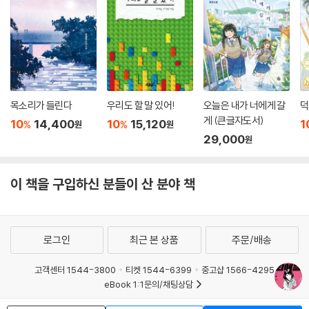
목소리가 들린다
우리도 할 말 있어!
오늘은 내가 너에게 갈
덕
게 (큰글자도서)
10
14,400
10
15,120
1
%
%
원
원
29,000
원
이 책을 구입하신 분들이 산 분야 책
로그인
최근 본 상품
주문/배송
고객센터 1544-3800
티켓 1544-6399
중고샵 1566-4295
eBook 1:1문의/채팅상담
예스이십사(주) 사업자 정보