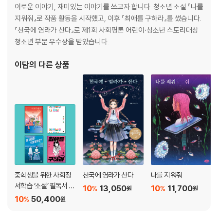
이로운 이야기, 재미있는 이야기를 쓰고자 합니다. 청소년 소설 『나를
지워줘』로 작품 활동을 시작했고, 이후 『최애를 구하라』를 썼습니다.
『천국에 염라가 산다』로 제1회 사회평론 어린이·청소년 스토리대상
청소년 부문 우수상을 받았습니다.
이담
의 다른 상품
중학생을 위한 사회정
천국에 염라가 산다
나를 지워줘
서학습 ‘소설’ 필독서 세
10
13,050
10
11,700
%
%
원
원
트
10
50,400
%
원