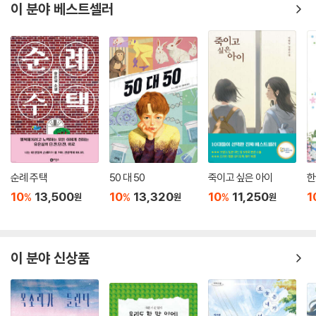
이 분야 베스트셀러
순례 주택
50 대 50
죽이고 싶은 아이
한
10
13,500
10
13,320
10
11,250
1
%
%
%
원
원
원
이 분야 신상품