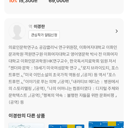
10
15,300
69,000
%
원
원
역
이경란
관심작가 알림신청
의료인문학연구소 공감클리닉 연구위원장, 이화여자대학교 이화인
문과학원 객원연구원 이화여자대학교 영어영문학 박사 전 이화여자
대학교 이화인문과학원 HK연구교수, 한국독서치료학회 임원 저서
『젠더와 문학：19세기 미국여성문학 연구 』,『로지 브라이도티, 포스
트휴먼 』,『미국 이민소설의 초국가적 역동성 』(공저) 등 역서 『포스
트휴먼 』,『이야기로 푸는 의학 』(공역),『내러티브 메디슨：병원에서
의 스토리텔링 』(공역), 『나의 어머니는 컴퓨터였다：디지털 주체와
문학텍스트 』(공역),『행복의 약속：불행한 자들을 위한 문화비평 』
(공역) 등
이경란
의 다른 상품