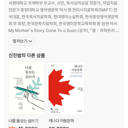
서원대학교 국제학부 부교수, 시인, 독서심리상담 전문가, 저널치료
제17장 영성
전문가 중앙대학교 영어영문학 박사 현 전미시치료학회(NAPT) 한
제18장 시, 달리기 그리고 자기계발 : 삶의 전환에 대한 시적 접근
국대표, 한국독서치료학회, 현대영미소설학회, 한국중앙영어영문학
부록
회 부 회장, 한국문학치료학회, 한국영미문학교육학회 등 임원 저서
My Mother’ s Story:Gone To o Soon (공저), 『결：라파트리 시
치료 동인시 3집』(공저),『기억과 회복의 서사 』(공저),『토니 모리슨
펼쳐보기
』(공저),『아프리카계 미국소설과 이산종교 』(세종도서 선정) 등 역
서 『나를 돌보는 글쓰기 : 스트레스를 줄이고 내적 평화를 찾게 해주
신진범
의 다른 상품
는 366개의 글감 』,
나를 돌보는 글쓰기
캐나다 아동문학