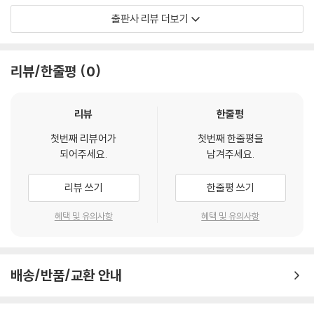
많은 이들을 따스하게 만드는 그 작은 새를
출판사 리뷰 더보기
쉽게 기죽이지는 못하리.
나는 가장 추운 땅에서도
리뷰/한줄평
0
가장 낯선 바다에서도 그 노래를 들었다.
그러나 그 새는 아무리 힘들어도
빵 조각 한번 달라 하지 않았다.
리뷰
한줄평
첫번째 리뷰어가
첫번째 한줄평을
에밀리 디킨슨
되어주세요.
남겨주세요.
리뷰 쓰기
한줄평 쓰기
혜택 및 유의사항
혜택 및 유의사항
배송/반품/교환 안내