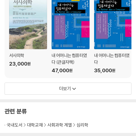
서사의학
내 어머니는 컴퓨터였
내 어머니는 컴퓨터였
다 (큰글자책)
다
23,000
원
47,000
35,000
원
원
더보기
관련 분류
국내도서
대학교재
사회과학 계열
심리학