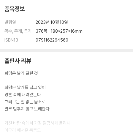
품목정보
발행일
2023년 10월 10일
쪽수, 무게, 크기
376쪽 | 188*257*16mm
ISBN13
9791162264560
출판사 리뷰
희망은 날개 달린 것
희망은 날개를 달고 있어
영혼 속에 내려앉는다.
그러고는 말 없는 음조로
결코 멈추지 않고 노래한다.
거친 바람 속에서 가장 달콤하게 들리니
아무리 매서운 폭풍도