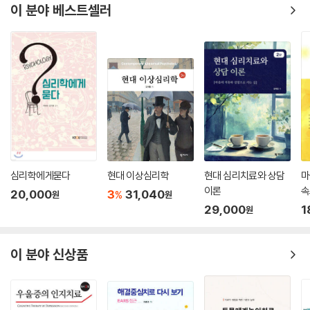
이 분야 베스트셀러
심리학에게묻다
현대 이상심리학
현대 심리치료와 상담
마
이론
속
20,000
3
31,040
%
원
원
29,000
1
원
이 분야 신상품