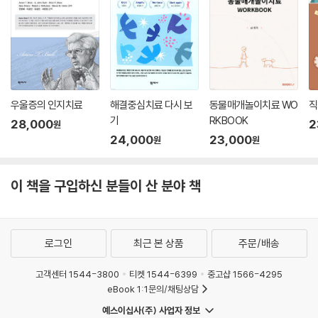
우울증의 인지치료
해결중심치료 다시 보
동물매개놀이치료 WO
직
기
RKBOOK
28,000
2
원
24,000
23,000
원
원
이 책을 구입하신 분들이 산 분야 책
로그인
최근 본 상품
주문/배송
고객센터 1544-3800
티켓 1544-6399
중고샵 1566-4295
eBook 1:1문의/채팅상담
예스이십사(주) 사업자 정보