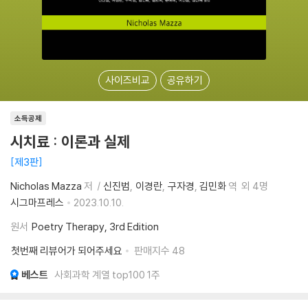
사이즈비교
공유하기
소득공제
시치료 : 이론과 실제
제3판
Nicholas Mazza
저
신진범
이경란
구자경
김민화
역
외 4명
시그마프레스
2023.10.10.
원서
Poetry Therapy, 3rd Edition
첫번째 리뷰어가 되어주세요
판매지수
48
베스트
사회과학 계열 top100 1주