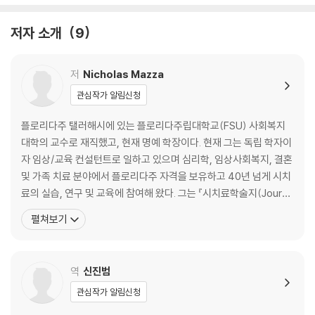
제7장 지역사회 대상 활동
저자 소개
9
제3부 발달 단계
제8장 어린이와 초기 청소년
저
Nicholas Mazza
제9장 청소년과 젊은 성인
관심작가 알림신청
제10장 성인들
제11장 노인들
플로리다주 탤러해시에 있는 플로리다주립대학교(FSU) 사회복지
제12장 죽음과 상실
대학의 교수로 재직했고, 현재 명예 학장이다. 현재 그는 독립 학자이
자 임상/교육 컨설턴트로 일하고 있으며 심리학, 임상사회복지, 결혼
제4부 연구, 교육과 전문성 개발
및 가족 치료 분야에서 플로리다주 자격을 보유하고 40년 넘게 시치
료의 실습, 연구 및 교육에 참여해 왔다. 그는 『시치료학술지(Journa
제13장 연구
l of Poetry Therapy)』, 『실천, 이론, 연구 및 교육을 위한 다학문
펼쳐보기
제14장 교육
적 학술지(The Interdisciplinary Journal of Practice, Theory,
제15장 전문성 개발과 새로운 추세
Research, and Education)』의 창립자(1987
역
신진범
제5부 특별한 주제들
관심작가 알림신청
제16장 팬데믹