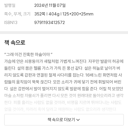
발행일
2024년 11월 07일
쪽수, 무게, 크기
352쪽 | 404g | 125*200*25mm
ISBN13
9791193412572
책 속으로
“그래 이건 잔혹한 마술이야.”
가슴에 안은 쇠몽둥이가 새털처럼 가볍게 느껴진다. 자꾸만 발끝이 허공에
들린다. 설의 몸은 헬륨 가스가 가득 든 풍선 같다. 설은 하늘로 날아가 버
리지 않도록 갑판과 연결된 철제 사다리를 잡는다. 16배 느린 화면처럼 사
람들의 움직임이 뚝뚝 끊긴다. 모든 소리가 귀에 닿기 전에 휘발되어 버린
다. 설은 갑판에서 발이 떨어지지 않도록 발끝에 힘을 준다. 어릴 적 보았던
마술 쇼처럼 자물쇠가 풀리면 다시 모든 것이 원래대로 돌아오리라고 생각
한다. 피를 흘리는 사람도 없을 것이라, 비명을 지르며 뛰어다니는 사람도
없을 것이라, 차라리 죽여 달라고 애원하는 사람도 없으리라 생각한다.
--- pp.24~25 「당신을 위한 낯선 천국」중에서
책 속으로 더보기