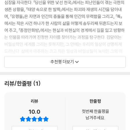
심장을 자극한다. 「당신을 위한 낯선 천국」에서는 피난민들이 겪는 극한의
‘좋은 냄새’를 맡은 후였다.
쓸 수 있을까?’라는 물음표를 던졌다. 답도 없는 질문은 일상을 갉아먹으며
생존 상황을, 「태양 속으로 한 발짝」에서는 파괴와 재생의 시간을 담아내
--- p.175 「유령들」중에서
삶에 대한 고민으로, 존재에 대한 고민으로 덩치가 커졌다.
며, 「유령들」은 자연과 인간의 충돌을 통해 인간의 무력함을 그리고, 「툭」
에서는 작은 사건 하나가 한 사람의 삶을 어떻게 송두리째 뒤흔드는지 보
폭염이 계속되자 노인들과 몸이 약한 사람들은 더위를 견디지 못하고 죽어
(중략)
여 주고, 「종점만화방」에서는 현실과 비현실의 경계에서 길을 잃고 방황하
갔다. 온 동네에 시체 썩는 냄새가 진동했다. 가족이 있는 사람은 땅에 묻혔
지금 혹시 어두운 터널에 있다면 내 소설이 너에게, 나의 경수에게 아주 작
는 인물을 따라가며 진정한 자아를 찾아가는 과정을 탐구한다. 김담이는
지만 혼자 사는 노인은 집이 곧 무덤이 되었다. 가장 견디기 힘든 것은 물을
은 위로가 되길 바라며.
비일상적인 세계를 그리는 듯하지만, 그 안에는 우리의 일상이 선명하게
구할 수 없다는 것이었다. 밤낮으로 태양이 식을 줄 모르고 타오르자 저수
드러난다. 삶에서 마주하는 크고 작은 일상과 비일상들이 녹아든 그의 이
지마저도 바닥을 보였다.
2024년 가을의 시작, 그리고 끝
야기는 우리의 머리와 심장을 흔든다. 그는 비일상을 일상처럼, 일상을 비
--- p.223 「태양 속으로 한 발짝」중에서
추천평 더보기
김담이
일상처럼 요리할 줄 아는 작가다. 그래서 매일 비일상적인 삶을 살아가는
어떤 우리에겐 그의 이야기는 더없이 각별할 것이다. 또, 그의 작품은 우리
“우리 반에 경수가 셋이나 돼요?”
에게 현실을 직시하게 하면서도, 그 너머의 세계까지 꿈꾸게 만든다. 그래
경수는 어머니 세대의 철수와 영희만큼, 막내 이모 세대의 은희와 경희만
리뷰/한줄평
1
서 매일 일상적인 삶을 살아가는 또 다른 우리에게는 그의 이야기가 더없
큼 흔한 이름이었다. 그렇다고 하여도 경수가 한 반에 세 명이나 되는 줄 몰
이 소중할 수밖에 없을 테고.
랐다.
리뷰
한줄평
--- pp.245~246 「경수주의보」중에서
- 강병융 (소설가·류블랴나대학교 교수)
10.0
첫번째 한줄평을
화단에 접근 금지 노란색 테이프가 쳐져 있었다. ‘출입 금지’라고 써진 테이
남겨주세요.
프에는 ‘이 선을 넘지 마시오.’라고 경고하고 있었다. 최 씨는 이 선을 넘지
말라는 단호한 어투를 되새김질하며 주머니 속 열쇠를 만지작거렸다. 무연