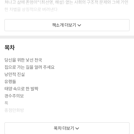
쳐나고 삶에 존엄이”(최선영, 해설) 없는 사회의 구조적 문제와 그에 기인
한 차별을 상징적으로 벼려낸다.
작가는 “삶에서 마주하는 크고 작은 일상과 비일상들”(강병융, 추천사)을
책소개 더보기
자신만의 독특한 상상력과 통찰력을 활용해 꼼꼼하게 녹여낸다. 이를테면
「당신을 위한 낯선 천국」은 타인과 자신을 애도하기 위한 여정을 떠난 피난
민들이 직면한 극한의 생존 상황을, 「집으로 가는 길을 알려 주세요」는 갑
목차
작스러운 일상의 추락 속에서 화자가 빠져든 함정과 새로이 찾아온 희생양
을 환상 세계를 응용해 보여 준다. 「낭만적 진실」과 표제작 「경수주의보」는
당신을 위한 낯선 천국
자본의 억압 아래 있는 작가를 빌려 ‘작가다움’과 작금의 시대에 ‘작가로 산
집으로 가는 길을 알려 주세요
다는 것’의 의미를 추적한다. 「유령들」은 자연과 인간의 충돌을 드러내며
낭만적 진실
인간의 무력함을 상징화하고, 「태양 속으로 한 발짝」은 디스토피아 SF를
유령들
배경으로 파괴와 재생의 시간을 담아낸다. 「툭」에서는 작은 사건 하나가 한
태양 속으로 한 발짝
사람의 삶을 어떻게 송두리째 뒤흔드는지를, 「종점만화방」에서는 인물들
경수주의보
이 사회적 벽에 갇혀 더 이상 나아가지 못하는 ‘종점’에 이르는 모습을 통해
툭
계급 간의 분리와 인간 존엄성의 상실을 적나라하게 그린다. 이렇듯 절망
종점만화방
의 섬뜩함을 섬세하게 묘사하는 기이하고 아름다운 포스트 아포칼립스 속
에서, 김담이는 우리가 넘어야 하는 것은 계급의 벽이 아니라 타자의 벽이
해설
목차 더보기
라는 강한 믿음을 건넨다.
이 선을 넘지 마시오