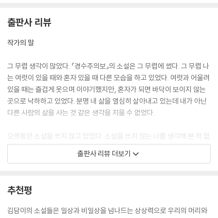
나는 마치 거인국에 사는 소인 같았다. 서점을 찾아 들어오는 사람은 없었
다. 사람들 눈에는 서점이 보이지 않는 것 같았다. 가끔 서점 앞을 기웃거리
출판사 리뷰
는 사람은 있었지만 문을 열고 들어오진 않았다. 시간이 멈춰 버린 시계에
갇힌 것 같았다. 순두부찌개를 먹는 시간만이 유일하게 살아 있는 것처럼
작가의 말
느껴졌다.
--- pp.115~116 「집으로 가는 길을 알려 주세요」중에서
그 무렵 생각이 많았다. 『경수주의보』의 소설은 그 무렵에 썼다. 그 무렵 나
는 여럿이 있을 때와 혼자 있을 때 다른 모습을 하고 있었다. 여럿과 어울려
그토록 원하던 추위와 더위를 피할 수 있는 공간이 생겼고, 굶지 않아도 되
있을 때는 즐겁게 웃으며 이야기했지만, 혼자가 되면 바닥이 보이지 않는
자 이상하게도 도무지 글을 쓰고 싶다는 생각이 생기지 않았다. 희곡은 여
곳으로 낙하하고 있었다. 분명 내 삶을 열심히 살아내고 있는데 내가 아닌
전히 옥상 난간에 서서 자살하려는 남자의 장면에 멈춰 있었다. 걱정하지
다른 사람의 삶을 사는 것 같은 생각을 지울 수 없었다.
않고 먹고 잘 곳이 생기자 남자에게서 자살할 이유가 사라져 버렸다.
--- pp.150~151 「낭만적 진실」중에서
오랫동안 소설을 쓰지 않고 있었다. 소설을 쓰지 않는 나를 생각해 본 적 없
었으므로 ‘나’와 ‘소설을 쓰지 않는 나’ 사이의 틈은 거울 밖의 나와 거울 속
출판사 리뷰 더보기
루는 씻고 싶었다. 악취를 풍기며 제인에게 책을 주러 가고 싶지 않았다. 예
의 너처럼 낯설었다. 그래도 괜찮다고 생각했다. 곧 회복되리라 믿었다. 틈
전의 루는 냄새에 민감한 사람이 아니었다. 골목마다 썩은 물이 넘쳤고, 악
이 벌어지기 전 예전의 나로, 온전한 나로 돌아갈 수 있다고 생각했다. 그토
취가 코를 쏘았다. 악취는 익숙한 냄새였다. 요단의 아이들은 모두 참기 힘
록 오랜 시간 틈을 응시하고 있을 줄 몰랐다.
추천평
든 냄새가 났다. 머리에서, 입에서, 눈에서, 겨드랑이에서, 사타구니에서,
그리고 줄곧 나에게 물었다.
땀구멍에서 상한 음식 냄새가 났다. 루도 그들 중의 한 명이었고 냄새 때문
글을 쓰지 않으면 나는 나일 수 없는가?
김담이의 소설들은 일상과 비일상을 넘나드는 상상력으로 우리의 머리와
에 신경 쓸 일은 전혀 없었다. 냄새를, 악취를 인식하게 된 것은 온에게서
질문은 ‘나는 어디에 서 있는가?’ ‘나는 정말 글을 쓰고 싶은가?’ ‘다시 글을