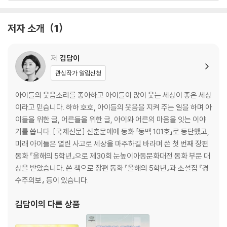
―최선영(문학평론가)
삶과 죽음, 불평등과 경계, 생존의 이야기에서 더 나아가, 작가 김담이는
저자 소개
1
우리를 향해 오늘날 ‘글쓰기’의 의미를 묻는다. “글을 쓰지 않으면 나는 나
작가의 말
일 수 없는가?”(「작가의 말」)라고 자문하며 글 쓰는 삶과 존재에 대해 오래
도록 골몰해 온 김담이가 계속해서 도산하고 마는 출판사와 비관적인 문학
저
김담이
가의 지위를, 글을 읽고 쓰는 일이 “아무짝에도 쓸모없는 특이한 재
관심작가 알림신청
주”(「유령들」)로 여겨지는 세계를, “독자들에게 외면당했거나 서점 진열
대에는 단 한 번도 진열되어 본 적 없는 책들”(「집으로 가는 길을 알려 주세
아이들의 웃음소리를 좋아하고 아이들이 많이 웃는 세상이 좋은 세상
요」)만을 전시하는 미지의 서점을 우리에게 보여 주기를 선택한 것은 결코
이라고 믿습니다. 하하 호호, 아이들의 웃음을 지켜 주는 일을 하며 아
우연이 아닐 터다. 그의 소설은 “경계와 진창”으로 가득한 세계에서 “수고
이들을 위한 글, 어른들을 위한 글, 아이와 어른의 마음을 잇는 이야
롭고 폼나지 않는 일”을 하며 살아내는 것 또한 우리에게 주어진 삶의 의미
기를 씁니다. [국제신문] 신춘문예에 동화 「동백 101호」로 등단했고,
임을, 모르는 이의 이름과 그가 겪어낸 삶이 내게로 훅 끼쳐 올 때, 끝내 “아
미래 아이들은 열린 사고로 세상을 마주하길 바라며 쓴 첫 번째 장편
무것도 쓰지 못”(「종점만화방」)하는 모습까지도 아름다운 삶의 한 풍경임
동화 『올해의 5학년』으로 제30회 눈높이아동문화대전 동화 부문 대
을 믿는 따뜻함으로 우리를 위로한다.
상을 받았습니다. 쓴 책으로 장편 동화 『올해의 5학년』과 소설집 『경
수주의보』 등이 있습니다.
김담이
의 다른 상품