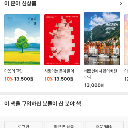
이 분야 신상품
마음의 고향
사랑에는 돈이 들어
베르겐에서 잃어버린
아
남자
10
13,500
10
13,500
1
%
%
원
원
13,000
원
이 책을 구입하신 분들이 산 분야 책
로그인
최근 본 상품
주문/배송