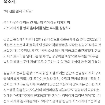
책소개
“이 선을 넘지 마시오”
우리가 넘어야 하는 건 계급의 벽이 아닌 타자의 벽
기꺼이 타자를 향해 울타리를 넘는 우리를 상상하기
강원도 춘천에서 태어나 2019년 대전일보 신춘문예에 소설이, 2022년 국
제신문 신춘문예에 동화가 당선되어 작품 활동을 시작한 김담이 작가의 첫
소설집 『경수주의보』가 걷는사람 소설 15번째 작품으로 출간되었다. 현실
과 디스토피아를 넘나드는 동화적인 상상력을 바탕으로 우리를 “어두운
숲길을 헤매는 듯한 경험”으로 인도하는 여덟 편의 소설이 한 권에 담겼다.
김담이의 풍부한 환상으로 채워진 소설 세계는 인간의 존엄성과 사회 구조
를 날카롭게 꿰뚫는다. 작가는 추락과 하강, 수렁과 진창을 통해 수직의 전
경화를 그려내는 동시에, 하층민의 상승을 허용하지 않으려는 견고한 사회
시스템을 환유한다. 오늘날의 리얼리즘을 서늘하고도 담담하게 묘파하는
현대판 “신자유주의적 잔혹동화”인 셈이다. 김담이가 그려낸 이야기는 여
전히 세계에 존재하는 ‘위’와 ‘아래’의 경계를 반영하며, “거리에 죽음이 넘