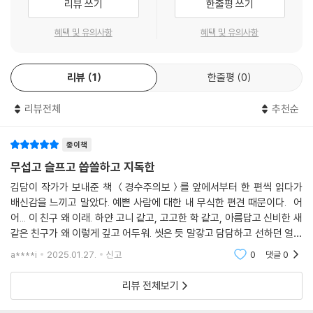
리뷰 쓰기
한줄평 쓰기
히 눈송이가 화단을 덮었다. 사고 현장은 보이지 않았다.
--- p.281 「툭」중에서
혜택 및 유의사항
혜택 및 유의사항
사장은 마지막 회식 자리에서 ‘문학이여! 영원하라’라고 외치며 잔을 높이
리뷰
1
한줄평
0
들고 눈물을 흘렸다. 그는 연거푸 소주 석 잔을 들이켜더니 문학의 암담한
미래를 한탄했다. 나는 당장 카드 대금을 막을 수 없다는 사실에 절망했다.
리뷰전체
추천순
보테가 베네타 클리어런스 숄더백을 구입할 수 없다는 것이 나를 슬프게
했다. 월급과 퇴직금 대신 한 시대를 풍미했던 작가들의 전집 묶음을 받았
종이책
고, 엄청난 무게의 그것들은 나에게는 처치 곤란한 골칫덩어리였다.
무섭고 슬프고 씁쓸하고 지독한
--- p.309 「종점만화방」중에서
김담이 작가가 보내준 책 ＜경수주의보＞를 앞에서부터 한 편씩 읽다가
배신감을 느끼고 말았다. 예쁜 사람에 대한 내 무식한 편견 때문이다. 어
어... 이 친구 왜 이래. 하얀 고니 같고, 고고한 학 같고, 아름답고 신비한 새
같은 친구가 왜 이렇게 깊고 어두워. 씻은 듯 말갛고 담담하고 선하던 얼굴
로 이런 세계를 그리고 있었단 말이지. 한 편씩 읽어나가며 김담이 작가를
a****i
2025.01.27.
신고
0
댓글
0
문득문득
리뷰 전체보기