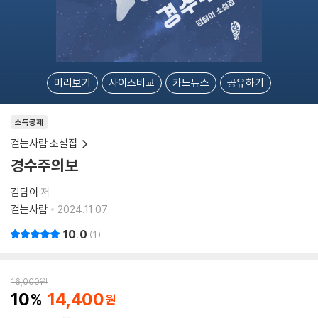
미리보기
사이즈비교
카드뉴스
공유하기
소득공제
걷는사람 소설집
경수주의보
김담이
저
걷는사람
2024.11.07.
10.0
1
16,000
원
10
14,400