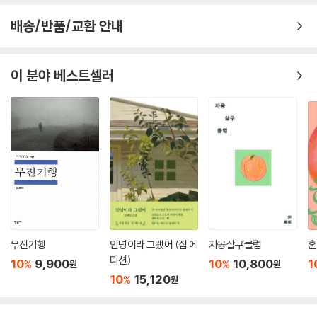
배송/반품/교환 안내
이 분야 베스트셀러
무진기행
안녕이라 그랬어 (집 에
자몽살구클럽
혼
디션)
10
9,900
10
10,800
1
%
%
원
원
10
15,120
%
원