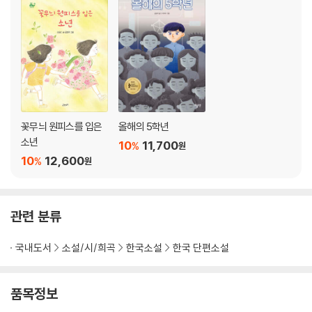
꽃무늬 원피스를 입은
올해의 5학년
소년
10
11,700
%
원
10
12,600
%
원
관련 분류
국내도서
소설/시/희곡
한국소설
한국 단편소설
품목정보