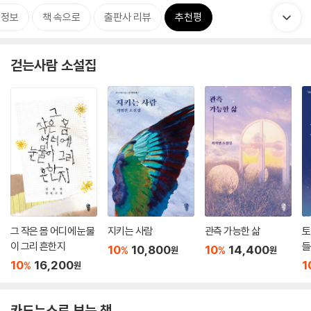
목정보
책 속으로
출판사 리뷰
추천평
걷는사람 소설집
그 작은 몸 어디에 눈물
지키는 사람
관측 가능한 삶
토
이 그리 흔한지
들
10
10,800
10
14,400
%
%
원
원
10
16,200
1
%
원
카드뉴스로 보는 책