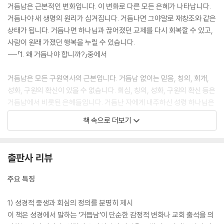
거듭남은 근본적인 변화입니다. 이 변화로 다른 모든 은혜가 나타납니다.
거듭나야 새 생명의 원리가 심겨집니다. 거듭나면 그야말로 재창조와 같은
상태가 됩니다. 거듭나면 하나님과 끊어졌던 교제를 다시 회복할 수 있고,
사람이 원래 가졌던 행복을 누릴 수 있습니다.
---「1. 왜 거듭나야 합니까?」중에서
거듭남은 모든 구원역사의 근본입니다. 거듭남 없이는 믿음, 칭의, 회개,
성화, 구원의 확신이 있을 수 없습니다. 회심, 칭의, 성화, 구원의 확신 등은
거듭남에서 비롯된 은혜들입니다. 거듭난 자에게 내주하신 성령 하나님은
떠나지 않으시고 거듭남에 기초하여 다른 사역들을 이어가십니다. 거듭남
책 속으로 더보기
은 그 자체로 끝나지 않습니다. 거듭남은 우리를 구원하시는 성령님의 시
작에 불과합니다. 거듭남으로 말미암아 우리 속에 계속된 변화들이 일어납
니다.
출판사 리뷰
---「5. 거듭나면 어떻게 됩니까?」중에서
주요 특징
거듭남의 여부는 그 결과인 회심의 여부로 확인할 뿐입니다. 회심의 결과
및 표지가 곧 거듭남의 증거가 됩니다. 거듭남은 반드시 회심으로 나타나
1) 성경적 중생과 회심의 정의를 분명히 제시
기 때문입니다. 모든 외적인 변화가 내적인 변화를 증명하는 것은 아니지
이 책은 성경에서 말하는 ‘거듭남’이 단순한 감정적 변화나 교회 출석을 의
만, 내적인 변화는 언제나 외적인 변화를 동반하기 때문입니다.