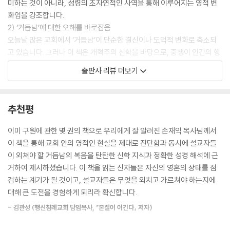
미하는 것이 아니라, 성령의 초자연적인 사역을 통해 이루어지는 영적 변
---「6. 거듭났는지 어떻게 알 수 있습니까?」중에서
화임을 강조합니다.
2) ‘거듭남’에 대한 오해를 바로잡음
사람이 거듭나지 않으면 아무런 소망이 없습니다. 거듭나지 않으면 세상
오늘날 많은 교회에서 ‘거듭남’이 단순한 결신이나 도덕적 변화로 축소되
권세도 엄청난 부도 아무 의미 없습니다. 대단한 학력도 의미 없습니다. 아
고 있습니다. 그러나 이 책은 개혁주의 신학을 바탕으로, 중생이 인간의 행
무리 교회 봉사를 열심히 해도 의미 없습니다. 찬양을 목청껏 뜨겁게 불러
위가 아니라 하나님의 은혜로만 이루어지는 사건임을 설명합니다.
출판사 리뷰 더보기
도 의미 없습니다. 눈물을 흠뻑 흘리며 몇 시간씩 지속하는 기도도 의미 없
3) 개혁주의 신앙고백서와 성경적 근거 제시
습니다. 거창한 교회 개혁을 부르짖더라도 거듭남에 근거한 개혁이 아니라
웨스트민스터 신앙고백서, 하이델베르크 요리문답 등 개혁주의 문헌을 근
면 의미 없습니다. 심지어 어떤 목회자가 교회를 아무리 크게 성장시켜도
거로, 구원론의 틀 속에서 중생과 회심이 어떻게 이루어지는지를 신학적으
추천평
거듭나지 않은 사람이라면 의미 없습니다. 예수님께서 말씀하신 것처럼,
로 정리합니다.
거듭나지 않으면 하나님 나라를 볼 수 없습니다.
4) 목회적 적용과 실제적인 질문들
이미 구원에 관한 몇 권의 책으로 우리에게 잘 알려진 손재익 목사님께서
---「닫는 글」중에서
“나는 정말 거듭난 사람인가?”
이 책을 통해 교회 안의 영적인 현실을 제대로 진단함과 동시에 설교자들
“거듭남과 신앙생활의 변화는 어떤 관계가 있는가?”
이 외쳐야 할 거듭남의 복음을 탄탄한 신학 지식과 정확한 성경 해석에 근
“성령의 역사 없이 인간의 노력으로 구원을 받을 수 있는가?”
거하여 제시하셨습니다. 이 책을 읽는 신자들은 자신의 영혼의 상태를 점
이러한 질문들에 대해 명확한 답변을 제시하며, 신자들이 자신의 신앙을
검하는 계기가 될 것이고, 설교자들은 무엇을 외치고 가르쳐야 하는지에
돌아보고 확신을 가질 수 있도록 돕습니다.
대해 큰 도전을 경험하게 되리라 확신합니다.
- 김관성 (행신침례교회 담임목사, 『본질이 이긴다』 저자)
독자들에게 주는 유익