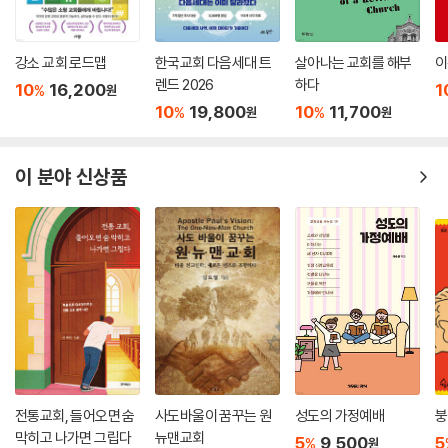
강소 교회 로드맵
한국교회 다음세대 트
살아나는 교회를 해부
이
렌드 2026
하다
10
16,200
1
%
원
10
19,800
10
11,700
%
%
원
원
이 분야 신상품
전통교회, 들어오면 숨
사도바울이 꿈꾸는 원
성도의 가정예배
붕
막히고 나가면 그립다
뉴맨교회
5
9,500
5
%
원