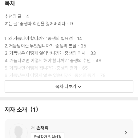
목차
추천의 글ㆍ4
여는 글: 중생과 회심을 잃어버리다ㆍ9
1. 왜 거듭나야 합니까? : 중생의 필요성ㆍ14
2. 거듭남이란 무엇입니까? : 중생의 본질ㆍ25
3. 거듭남은 어떻게 일어납니까? : 중생의 역사ㆍ33
4. 거듭나려면 어떻게 해야 합니까? : 중생의 수단ㆍ48
5. 거듭나면 어떻게 됩니까? : 중생의 결과ㆍ65
6. 거듭났는지 어떻게 알 수 있습니까? : 중생의 증거ㆍ79
7. 거듭남에 대한 잘못된 생각들 : 중생에 대한 오해ㆍ93
목차 더보기
닫는 글ㆍ111
거듭남 관련 추천도서ㆍ115
저자 소개
1
미주ㆍ116
저
손재익
관심작가 알림신청