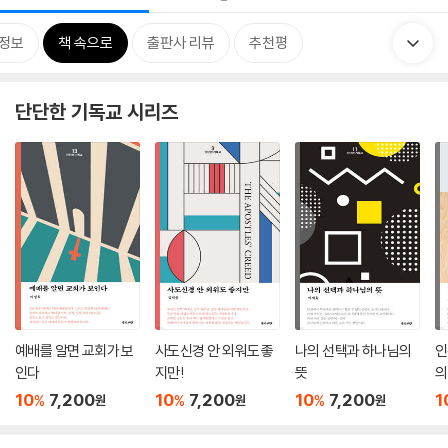
정보
책 속으로
출판사 리뷰
추천평
단단한 기독교 시리즈
예배를 알면 교회가 보
사도신경 안 외워도 좋
나의 선택과 하나님의
인
인다
지만!
뜻
의
10
7,200
10
7,200
10
7,200
1
%
%
%
원
원
원