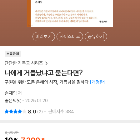
미리보기
사이즈비교
공유하기
소득공제
단단한 기독교 시리즈
나에게 거듭났냐고 묻는다면?
구원을 위한 모든 은혜의 시작, 거듭남을 말하다
개정판
손재익
저
좋은씨앗
2025.01.20.
8.0
판매지수
384
2
8,000
원