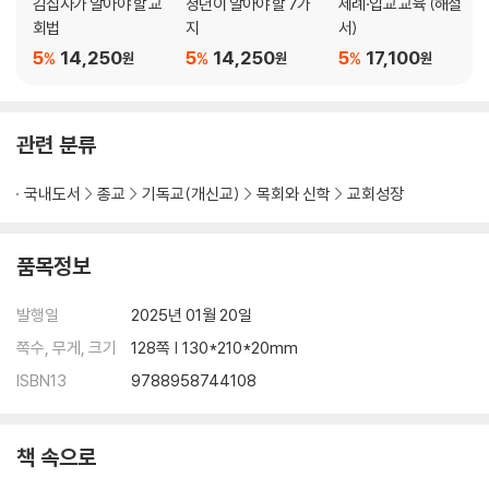
김집사가 알아야 할 교
청년이 알아야 할 7가
세례·입교 교육 (해설
회법
지
서)
5
14,250
5
14,250
5
17,100
%
%
%
원
원
원
관련 분류
국내도서
종교
기독교(개신교)
목회와 신학
교회성장
품목정보
발행일
2025년 01월 20일
쪽수, 무게, 크기
128쪽 | 130*210*20mm
ISBN13
9788958744108
책 속으로