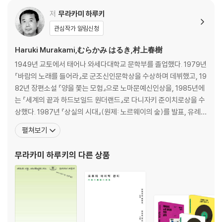
'월간 윤종신 8월호 <여자 없는 남자들> 뮤직비디오 및 자료' 영상보기
*
저
무라카미 하루키
클릭*
관심작가 알림신청
Haruki Murakami,むらかみ はるき,村上春樹
1949년 교토에서 태어나 와세다대학교 문학부를 졸업했다. 1979년
『바람의 노래를 들어라』로 군조신인문학상을 수상하며 데뷔했고, 19
82년 장편소설 『양을 쫓는 모험』으로 노마문예신인상을, 1985년에
는 『세계의 끝과 하드보일드 원더랜드』로 다니자키 준이치로상을 수
상했다. 1987년 『상실의 시대』(원제: 노르웨이의 숲)를 발표, 유례없
는 베스트셀러 선풍과 함께 하루키 신드롬을 일으키며 세계적인 작가
펼쳐보기
로 떠올랐다. 1994년 『태엽 감는 새』로 요미우리문학상을 수상했고,
2005년 『해변의 카프카』가 아시아 작가의 작품으로는 드물게 뉴욕
무라카미 하루키
의 다른 상품
타임스 ‘올해의 책’에 선정되었다. 그 밖