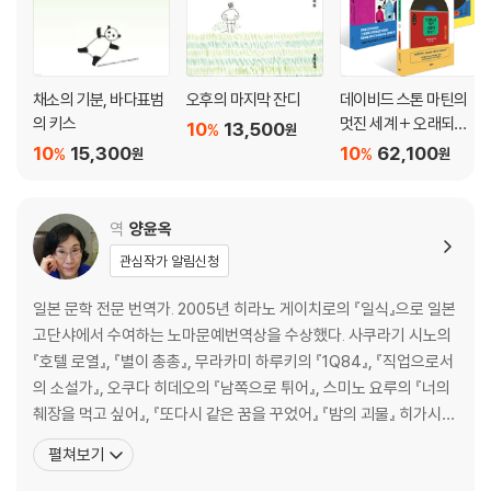
채소의 기분, 바다표범
오후의 마지막 잔디
데이비드 스톤 마틴의
의 키스
멋진 세계 + 오래되고
10
13,500
%
원
멋진 클래식 레코드 1,2
10
15,300
10
62,100
%
%
원
원
세트
역
양윤옥
관심작가 알림신청
일본 문학 전문 번역가. 2005년 히라노 게이치로의 『일식』으로 일본
고단샤에서 수여하는 노마문예번역상을 수상했다. 사쿠라기 시노의
『호텔 로열』, 『별이 총총』, 무라카미 하루키의 『1Q84』, 『직업으로서
의 소설가』, 오쿠다 히데오의 『남쪽으로 튀어』, 스미노 요루의 『너의
췌장을 먹고 싶어』, 『또다시 같은 꿈을 꾸었어』 『밤의 괴물』 히가시노
게이고의 『나미야 잡화점의 기적』, 『눈보라 체이스』, 『그대 눈동자에
펼쳐보기
건배』, 『위험한 비너스』, 『라플라스의 마녀』, 『악의』, 『유성의 인연』,