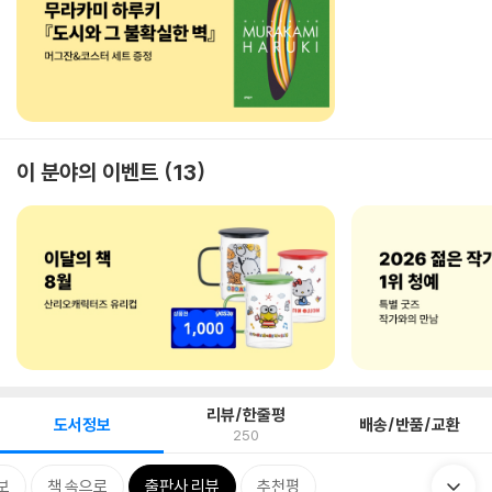
이 분야의 이벤트
13
리뷰/한줄평
도서정보
배송/반품/교환
250
보
책 속으로
출판사 리뷰
추천평