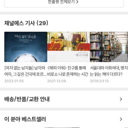
한줄평 전체보기
채널예스 기사
29
[여자 없는 남자들] 남자와
<해피 아워> 친구를 통해
서울대와 이화여대, 명
여자, 그 깊은 간극에 흐르는
비로소 나로 존재하는 시간
는 읽는 책이 다르다?
비밀스러운 선율
2022.01.05.
2021.12.09.
2016.03.10.
배송/반품/교환 안내
이 분야 베스트셀러