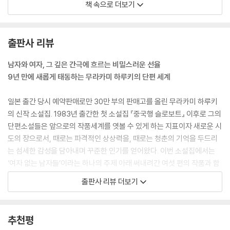
책 속으로 더보기
나는 자주 똑같은 꿈을 꿔. 나와 아키가 배에 타고 있어. 기나긴 항해를 하
는 커다란 배야. 우리는 단둘이 작은 선실에 있고, 밤늦은 시간이라 둥근 창
밖으로 보름달이 보여. 그런데 그 달은 투명하고 깨끗한 얼음으로 만들어
출판사 리뷰
졌어. 아래 절반은 바다에 잠겨 있고. ‘저건 달처럼 보이지만 실은 얼음으로
되어 있고, 두께는 한 이십 센티미터쯤이야.’ 아키가 내게 알려줘. ‘그래서
남자와 여자, 그 깊은 간극에 흐르는 비밀스러운 선율
아침이 와서 해가 뜨면 녹아버려. 이렇게 바라볼 수 있는 동안 잘 봐두는 게
9년 만에 새롭게 태동하는 무라카미 하루키의 단편 세계
좋아.’ _「예스터데이」, 96~97쪽
일본 출간 당시 예약판매로만 30만 부의 판매고를 올린 무라카미 하루키
그녀의 마음이 움직이면 내 마음도 따라서 당겨집니다. 로프로 이어진 두
의 신작 소설집. 1983년 출간한 첫 소설집 『중국행 슬로보트』 이후로 그의
척의 보트처럼. 줄을 끊으려 해도 그걸 끊어낼 칼 같은 것은 어디에도 없어
단편소설들은 앞으로의 작품세계를 엿볼 수 있게 하는 지표이자 새로운 시
요. 이런 건 지금까지 한 번도 맛본 적 없는 감정입니다. 그게 나를 불안하
도의 장으로서, 때로는 파격적인 상상력을, 때로는 청춘의 기억을 두드리
게 만들어요. 이대로 점점 그리움이 깊어지면 나는 대체 어떻게 될까 하고.
는 섬세한 감성을 담아내며 꾸준한 인기를 얻어왔다. 이번 소설집에서는
_「독립기관」, 145~146쪽
‘여자 없는 남자들’이라는 하나의 주제 아래 써내려간 여섯 편의 작품과 함
께, 프란츠 카프카의 걸작 『변신』의 독특한 오마주 「사랑하는 잠자」를 만나
출판사 리뷰 더보기
사랑한다는 것은 원래 그런 것이다. 자기 마음을 컨트롤할 수 없고, 그래서
볼 수 있다.
불합리한 힘에 휘둘리는 기분이 든다. _「독립기관」, 146쪽
무라카미 하루키가 단편소설을 묶은 소설집을 출간하는 것은 2005년 『도
추천평
열일곱 살의 내가 그의 어떤 점에 그토록 깊이 빠졌었는지, 그것조차 잘 생
쿄 기담집』 이후 9년 만이다. 그사이 하루키 월드의 집대성으로 평가되는