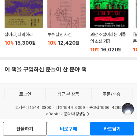
살아라, 타락하라
투수 살인 사건
괴담 소설이라는 이름
[
의 소설 괴담
문
10
15,300
10
12,420
%
%
원
원
폭
10
16,020
1
%
원
깊
왔
이 책을 구입하신 분들이 산 분야 책
로그인
최근 본 상품
주문/배송
고객센터 1544-3800
티켓 1544-6399
중고샵 1566-4295
eBook 1:1문의/채팅상담
예스이십사(주) 사업자 정보
선물하기
바로구매
카트담기
이용약관
개인정보처리방침
청소년보호정책