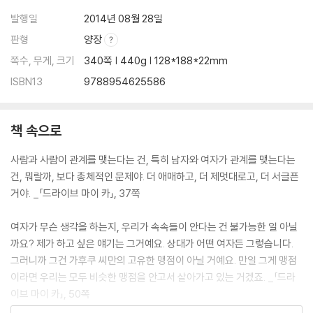
발행일
2014년 08월 28일
판형
양장
쪽수, 무게, 크기
340쪽 | 440g | 128*188*22mm
ISBN13
9788954625586
책 속으로
사람과 사람이 관계를 맺는다는 건, 특히 남자와 여자가 관계를 맺는다는
건, 뭐랄까, 보다 총체적인 문제야. 더 애매하고, 더 제멋대로고, 더 서글픈
거야. _「드라이브 마이 카」, 37쪽
여자가 무슨 생각을 하는지, 우리가 속속들이 안다는 건 불가능한 일 아닐
까요? 제가 하고 싶은 얘기는 그거예요. 상대가 어떤 여자든 그렇습니다.
그러니까 그건 가후쿠 씨만의 고유한 맹점이 아닐 거예요. 만일 그게 맹점
이라면 우리는 모두 비슷한 맹점을 안고서 살아가고 있는 거겠죠. _「드라
이브 마이 카」, 50쪽