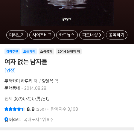
미리보기
사이즈비교
카드뉴스
파트너샵
공유하기
강력추천
오늘의책
소득공제
2014 올해의 책
여자 없는 남자들
양장
무라카미 하루키
저
양윤옥
역
문학동네
2014.08.28.
원제
女のいない男たち
8.9
판매지수
3,168
250
베스트
국내도서 1위 6주