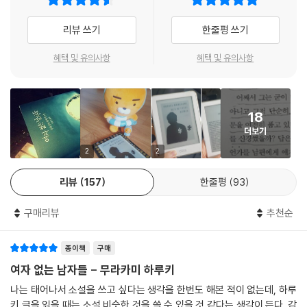
말뚝에 엉킨 해초처럼 말없이 만조를 기다리고 있다. 몇 가지 감정은 베어
설집은 기존의 팬들은 물론 보다 폭넓은 연령대 독자들의 공감을 끌어내기
내면 필시 붉은 피를 흘리리라. 아직은 그 마음을 영문 모를 곳으로 떠나보
리뷰 쓰기
한줄평 쓰기
에 충분할 것으로 보인다.
내 헤매게 할 수는 없다. _「기노」, 268쪽
혜택 및 유의사항
혜택 및 유의사항
이번 한국어판의 번역은 『1Q84』 『중국행 슬로보트』 등을 옮긴 전문번역
눈을 떴을 때, 그는 침대 위에서 그레고르 잠자로 변신한 자신의 모습을 발
가 양윤옥이 맡아 하루키 작품세계 속의 레퍼런스와 각 단편의 고유한 개
견했다. (…) 이곳이 어디인지, 이제부터 무엇을 해야 할지 잠자는 짐작도
성까지 고스란히 살려냈다. 또한 출간과 함께 하루키의 열렬한 팬임을 자
가지 않았다. 가까스로 이해할 수 있는 건 자신이 이제 그레고르 잠자라는
처하는 가수 윤종신이 동명의 곡 〈여자 없는 남자들〉을 본인의 프로젝트
18
이름을 가진 인간이 되었다는 사실이다. 그는 어떻게 그것을 알았을까? 잠
‘월간 윤종신’을 통해 발표할 계획이어서 최초로 이루어지는 문학과 음악
더보기
든 사이 누군가가 그의 귓가에 몰래 속삭였는지도 모른다. “네 이름은 그레
의 콜라보레이션으로 문화계 전반의 관심을 모으고 있다.
2
2
고르 잠자야”라고. _「사랑하는 잠자」, 275~277쪽
문학동네는 기존에 출간한 하루키의 초기 소설집 『반딧불이』 『회전목마의
데드히트』 『빵가게 재습격』 역시 작가의 개고사항을 반영하고 미발표 단
리뷰
157
한줄평
93
어느 날 갑자기, 당신은 여자 없는 남자들이 된다. 그날은 아주 작은 예고나
편을 추가한 결정판으로 새롭게 선보인다.
힌트도 주지 않은 채, 예감도 징조도 없이, 노크도 헛기침도 생략하고 느닷
구매리뷰
추천순
없이 당신을 찾아온다. 모퉁이 하나를 돌면 자신이 이미 그곳에 있음을 당
‘여자 없는 남자들’이라는 말에 많은 독자들은 어니스트 헤밍웨이의 걸작
신은 안다. 하지만 이젠 되돌아갈 수 없다. 일단 모퉁이를 돌면 그것이 당신
단편집을 떠올릴 것이다. 나도 물론 그랬다. 그러나 번역가 다카미 쓰쿠루
종이책
구매
에게 단 하나의 세계가 되어버린다. 그 세계에서 당신은 ‘여자 없는 남자
씨는 그 책의 제목 ‘Men Without Women’을 ‘남자들만의 세계’로 옮겼
여자 없는 남자들 - 무라카미 하루키
들’로 불린다. 한없이 차가운 복수형으로.
고, 나 역시 오히려 ‘여자 없는 남자들’보다는 ‘여자를 제외한 남자들’로 옮
나는 태어나서 소설을 쓰고 싶다는 생각을 한번도 해본 적이 없는데, 하루
---「여자 없는 남자들」, 327쪽
기는 쪽이 원제의 느낌에 더 가까울 거라 생각한다. 그러나 이 책이 뜻하는
키 글을 읽을 때는 소설 비슷한 것을 쓸 수 있을 것 같다는 생각이 든다. 감