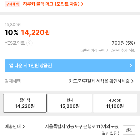
하루키 블랙 머그 (포인트 차감)
구매혜택
15,800
원
10
14,220
YES포인트
790원 (5%)
5만원 이상 구매 시 2천원 추가 적립
앱 다운 시 1천원 상품권
결제혜택
카드/간편결제 혜택을 확인하세요
종이책
원제
eBook
14,220
원
15,200
원
11,100
원
배송안내
서울특별시 영등포구 은행로 11(여의도동,
변경
일신빌딩)