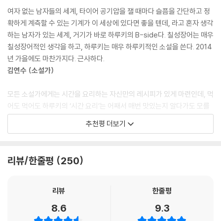
각나지 않아. 인생이란 묘한 거야. 한때는 엄청나게 찬란하고 절대적으로
대작 『1Q84』를 비롯한 장편소설 집필에 몰두해왔던 그는, 2013년 직접
여자 없는 남자들의 세계, 타이어 공기압을 잴 때마다 슬픔을 간단하고 정
여겨지던 것이, 그걸 얻기 위해서라면 모든 것을 내버려도 좋다고까지 생
선별한 영미권 단편소설 모음집 『그리워서(?しくて)』의 번역작업중에
확하게 계측할 수 있는 기계가 이 세상에 있다면 좋을 텐데, 라고 혼자 생각
각했던 것이, 시간이 지나면, 혹은 바라보는 각도를 약간 달리하면 놀랄 만
문득 ‘장편을 쓰는 것도 지쳤으니 이제 슬슬 단편들을 써보는 게 어떨까’라
하는 남자가 있는 세계, 거기가 바로 하루키의 B-side다. 칠성장어는 매우
큼 빛이 바래 보이는 거야. 내 눈이 대체 뭘 보고 있었나 싶어서 어이가 없
는 생각이 들었다고 한다. 그후 그해 말부터 이듬해 봄에 걸쳐 발표한 단편
칠성장어적인 생각을 하고, 하루키는 매우 하루키적인 소설을 쓴다. 2014
어져. _「셰에라자드」, 211~212쪽
소설 다섯 편과 단행본 출간에 맞춰 새로 쓴 표제작 「여자 없는 남자들」이
년 가을에도 마찬가지다. 근사하다.
모여 이번 소설집이 완성되었고, 이번 한국어 판본에는 『그리워서』에 실렸
김연수 (소설가)
여자를 잃는다는 것은 말하자면 그런 것이다. 현실에 편입되어 있으면서도
던 오리지널 단편 「사랑하는 잠자」가 특별히 추가되었다.
현실을 무효로 만들어주는 특수한 시간, 그것이 여자들이 제공해주는 것이
모든 소설가에게는 시간을 요리하는 자신만의 레시피가 있게 마련인데, 먹
었다. 그리고 셰에라자드는 그에게 그것을 넉넉히, 그야말로 무한정 내주
제목처럼 ‘여자 없는 남자들’을 모티프로 삼은 이번 소설집에는 말 그대로
어도 먹어도 하루키의 ‘시간 요리’는 어째서 매번 맛있는지 알다가도 모를
었다. 그 사실이, 그리고 그것을 언젠가는 반드시 잃게 되리라는 사실이 그
연인이나 아내로서의 여성이 부재하거나 상실된 주인공들이 등장한다. 병
일이다. (…) 하루키의 신간 단편집 『여자 없는 남자들』을 읽으면서도 나는
무엇보다도 그를 슬프게 했다. _「셰에라자드」, 214쪽
추천평 더보기
으로 인해 사별하거나(「드라이브 마이 카」), 외도 사실을 알게 되어 이혼하
계속 군침이 돌았다.
고(「기노」), 본인의 뜻으로 일부러 깊은 관계를 피하는 경우도 있으며(「독
김중혁 (소설가)
인간이 품는 감정 중 질투심과 자존심만큼 골치 아픈 것도 아마 없을 것이
립기관」), 혹은 이유도 모르는 채 타의로 외부와 단절되기도 한다(「셰에라
다. 그리고 기노는 왜 그런지 그 양쪽 모두에서 심심찮게 곤욕을 치러왔다.
리뷰/한줄평
250
자드」). 대학 시절을 회상하는 구성의 「예스터데이」와 카프카 소설 속의 세
나에게는 다른 사람의 그런 어두운 부분을 자극하는 뭔가가 있는지도 모른
계를 무대로 한 「사랑하는 잠자」를 제외하면 모두 중년 남성이 주인공인데,
다고 기노는 이따금 생각하곤 했다. _「기노」, 238쪽
그 때문인지 예전 작품들과 비교해 현실적이고 진중한 분위기가 강하고,
리뷰
한줄평
남녀를 비롯한 인간관계의 깊은 지점을 훨씬 적나라하게 묘사하고 있다는
아무리 텅 비었을지라도 그것은 아직까지는 나의 마음이다. 어렴풋하게나
8.6
9.3
느낌을 준다. 한때 방황하는 청춘의 전유물로 여겨졌던 하루키 소설이 현
마 거기에는 사람들의 온기가 남아 있다. 몇 가지 개인적인 기억이 바닷가
실과 맞닿아 보편적인 소재를 진부하지 않게 풀어냈다는 면에서, 이번 소