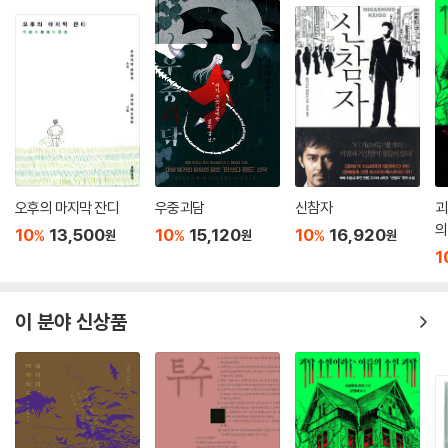
오후의 마지막 잔디
우중괴담
신참자
괴
의
10
13,500
10
15,120
10
16,920
%
%
%
원
원
원
1
이 분야 신상품