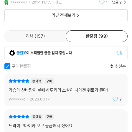
j*******7
2014.11.17.
신고
1
댓글
2
시작했
리뷰 전체보기
리뷰
157
한줄평
93
클린봇
이 부적절한 글을 감지 중입니다.
설정
구매한줄평
추천순
종이책
구매
가슴에 찬바람이 불때 하루키의 소설이 나에겐 위로가 된다!!
y******o
2023.08.17.
2
종이책
구매
드라이브마이카 보고 궁금해서 샀어요