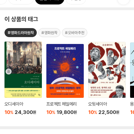
이 상품의 태그
#영화드라마원작
#영화원작
#오바마추천
오디세이아
프로젝트 헤일메리
오뒷세이아
용
10
24,300
10
19,800
10
22,500
1
%
%
%
원
원
원