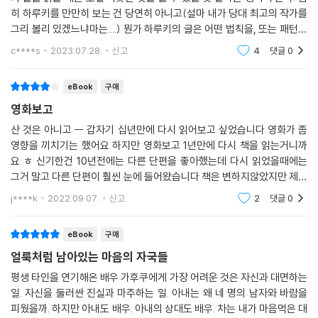
건 보다 즉물적인, 말 그대로 ‘여자 없는 남자들’이다. 여러 가지 사정으로
히 하루키를 만만히 보는 건 당연히 아니고(설마 내가 당대 최고의 작가를
여자를 떠나보낸 남자들, 혹은 떠나보내려 하는 남자들.
그리 볼리 있겠느냐마는....) 뭔가 하루키의 글은 어떤 법칙을, 또는 패턴을
어째서 그런 모티프에 내 창착의식이 붙들려버렸는지(붙들렸다는 표현이
따라가고 있는 듯한 느낌이 들어서다. 그래서 그가 글을 만들어가는 공정
c****s
2023.07.28.
신고
4
댓글
0
딱 맞다) 그 이유는 나도 잘 모르겠다. 이와 비슷한 구체적인 사건이 최근
이랄까
에 나에게 일어난 것도 아니고(다행스럽게도), 주위에서 실례를 목격한 것
eBook
구매
도 아니다. 단지 그런 남자들의 모습과 심정을 몇 가지 다른 이야기의 형태
로 패러프레이즈하고 부연해보고 싶었다. 그것은 나라는 인간의 ‘현재’에
영화보고
대한 하나의 메타포일지도 모른다. 혹은 완곡한 예언 같은 것일지도 모른
산 것은 아니고 ㅡ 갑자기 십년만에 다시 읽어보고 싶었습니다 영화가 좀
다. 아니면 내게 그런 구마의식이 개인적으로 필요한 건지도 모른다. 이에
영향을 끼치기는 했어요 하지만 영화보고 1년만에 다시 책을 읽는거니까
대해선 나 스스로도 설명하기 힘들다. 그러나 어쨌든 이 책의 제목은 처음
요 ㅎ 신기한건 10년전에는 다른 단편을 좋아했는데 다시 읽었을때에는
부터 ‘여자 없는 남자들’로 정해져 있었고, 중간에 생각이 흔들리지도 않았
그거 말고 다른 단편이 훨씬 눈에 들어왔습니다 책은 변하지않았지만 제가
다. 바꿔 말하면 나는 아마도 이러한 일련의 이야기를 마음속 어딘가에서
자라났기?? 때문이죠 ㅎㅎ예스터데이가 너무 재미있어서 그 소설만 읽었
j****k
2022.09.07.
신고
2
댓글
0
습니다 다시 와닿은건
자연스레 바라고 있었던 것이리라.
_일본어판 서문에서
eBook
구매
얼룩처럼 남아있는 마음의 자국들
평생 타인을 연기해온 배우 가후쿠에게 가장 어려운 것은 자신과 대면하는
일. 자신을 둘러싼 진실과 마주하는 일. 아내는 왜 네 명의 남자와 바람을
피웠을까. 하지만 아내도 배우. 아내의 상대도 배우. 차는 내가 마음먹은 대