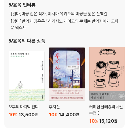
『매스커레이드 호텔』, 『매스커레이드 나이트』, 아쿠타가와 류노스케
양윤옥
인터뷰
의 『
[읽다]
미궁 같은 작가, 미시마 유키오의 미궁을 닮은 산책길
[읽다]
번역가 양윤옥 “히가시노 게이고의 문체는 번역자에게 고마
운 텍스트”
양윤옥
의 다른 상품
오후의 마지막 잔디
후지산
커피점 탈레랑의 사건
수첩 3
10
13,500
10
14,400
%
%
원
원
10
15,120
%
원