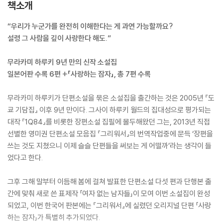
책소개
“우리가 누군가를 완전히 이해한다는 게 과연 가능할까요?
설령 그 사람을 깊이 사랑한다 해도.”
무라카미 하루키 9년 만의 신작 소설집
일본어판 수록 6편 +「사랑하는 잠자」, 총 7편 수록
무라카미 하루키가 단편소설을 묶은 소설집을 출간하는 것은 2005년 『도
쿄 기담집』 이후 9년 만이다. 그사이 하루키 월드의 집대성으로 평가되는
대작 『1Q84』를 비롯한 장편소설 집필에 몰두해왔던 그는, 2013년 직접
선별한 영미권 단편소설 모음집 『그리워서』의 번역작업중에 문득 ‘장편을
쓰는 것도 지쳤으니 이제 슬슬 단편들을 써보는 게 어떨까’라는 생각이 들
었다고 한다.
그후 그해 말부터 이듬해 봄에 걸쳐 발표한 단편소설 다섯 편과 단행본 출
간에 맞춰 새로 쓴 표제작 「여자 없는 남자들」이 모여 이번 소설집이 완성
되었고, 이번 한국어 판본에는 『그리워서』에 실렸던 오리지널 단편 「사랑
하는 잠자」가 특별히 추가되었다.