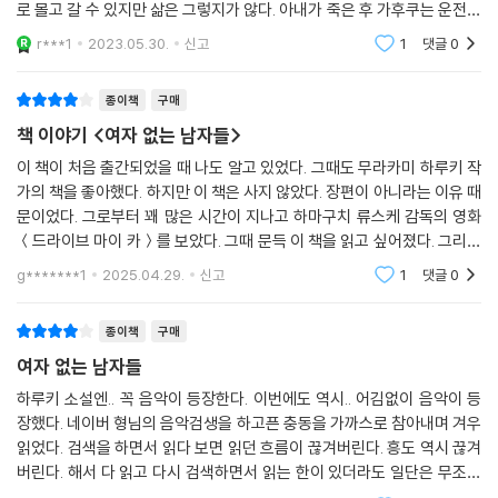
로 몰고 갈 수 있지만 삶은 그렇지가 않다. 아내가 죽은 후 가후쿠는 운전대
를 미사키에게 맡긴다. 24년 전 태어난지 사흘 만에 죽은 딸과 동갑인 미사
r***1
2023.05.30.
신고
1
댓글
0
키.
종이책
구매
책 이야기 <여자 없는 남자들>
이 책이 처음 출간되었을 때 나도 알고 있었다. 그때도 무라카미 하루키 작
가의 책을 좋아했다. 하지만 이 책은 사지 않았다. 장편이 아니라는 이유 때
문이었다. 그로부터 꽤 많은 시간이 지나고 하마구치 류스케 감독의 영화
＜드라이브 마이 카＞를 보았다. 그때 문득 이 책을 읽고 싶어졌다. 그리고
처음 책이 나왔을 때 읽고 싶지 않다고 생각했던 진짜 이유를 알게 되었다.
g*******1
2025.04.29.
신고
1
댓글
0
제목
종이책
구매
여자 없는 남자들
하루키 소설엔.. 꼭 음악이 등장한다. 이번에도 역시.. 어김없이 음악이 등
장했다. 네이버 형님의 음악검생을 하고픈 충동을 가까스로 참아내며 겨우
읽었다. 검색을 하면서 읽다 보면 읽던 흐름이 끊겨버린다. 흥도 역시 끊겨
버린다. 해서 다 읽고 다시 검색하면서 읽는 한이 있더라도 일단은 무조건
GO! 이것이 내가 하루키 소설을 읽는 방식이다. 장편소설인 줄 알고 읽기