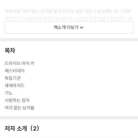
제목처럼 ‘여자 없는 남자들’을 모티프로 삼은 이번 소설집에는 말 그대로
연인이나 아내로서의 여성이 부재하거나 상실된 주인공들이 등장한다. 병
으로 인해 사별하거나(「드라이브 마이 카」), 외도 사실을 알게 되어 이혼하
책소개 더보기
고(「기노」), 본인의 뜻으로 일부러 깊은 관계를 피하는 경우도 있으며(「독
립기관」), 혹은 이유도 모르는 채 타의로 외부와 단절되기도 한다(「셰에라
자드」). 대학 시절을 회상하는 구성의 「예스터데이」와 카프카 소설 속의 세
목차
계를 무대로 한 「사랑하는 잠자」를 제외하면 모두 중년 남성이 주인공인데,
그 때문인지 예전 작품들과 비교해 현실적이고 진중한 분위기가 강하고,
드라이브 마이 카
남녀를 비롯한 인간관계의 깊은 지점을 훨씬 적나라하게 묘사하고 있다는
예스터데이
느낌을 준다.
독립기관
셰에라자드
한때 방황하는 청춘의 전유물로 여겨졌던 하루키 소설이 현실과 맞닿아 보
기노
편적인 소재를 진부하지 않게 풀어냈다는 면에서, 이번 소설집은 기존의
사랑하는 잠자
팬들은 물론 보다 폭넓은 연령대 독자들의 공감을 끌어내기에 충분할 것으
여자 없는 남자들
로 보인다.
저자 소개
2
'여자 없는 남자들' 영상보기
*클릭*