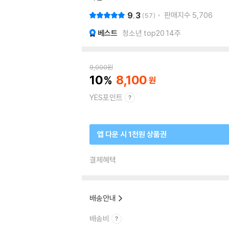
9.3
판매지수
5,706
57
베스트
청소년 top20 14주
9,000
원
10
8,100
YES포인트
앱 다운 시 1천원 상품권
결제혜택
배송안내
배송비