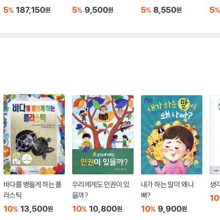
5
187,150
5
9,500
5
8,550
5
%
%
%
%
원
원
원
바다를 병들게 하는 플
우리에게도 인권이 있
내가 하는 말이 왜 나
생각
라스틱
을까?
빠?
10
10
13,500
10
10,800
10
9,900
%
%
%
원
원
원