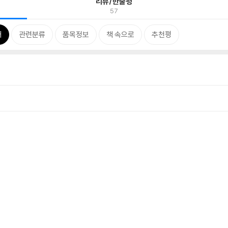
리뷰/한줄평
57
개
관련분류
품목정보
책 속으로
추천평