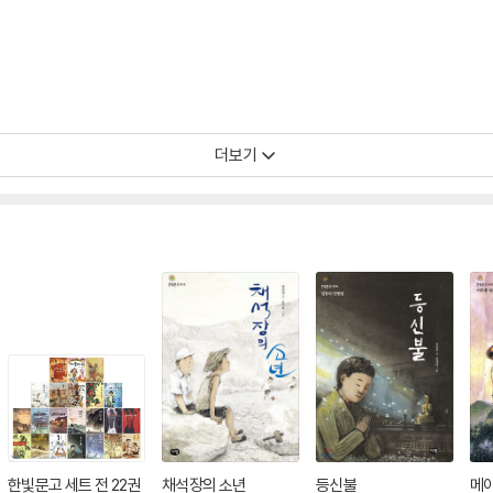
더보기
한빛문고 세트 전 22권
채석장의 소년
등신불
메