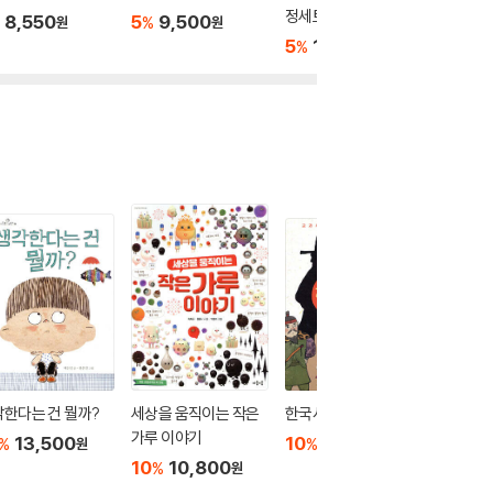
정세트
8,550
5
9,500
5
8,
%
%
원
원
5
169,100
%
원
한다는 건 뭘까?
세상을 움직이는 작은
한국사 짝꿍 실록
할머니의
가루 이야기
13,500
10
10,800
10
1
%
%
%
원
원
10
10,800
%
원