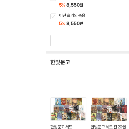
5
8,550
%
원
어떤 솔거의 죽음
5
8,550
%
원
한빛문고
한빛문고 세트
한빛문고 세트 전 20권