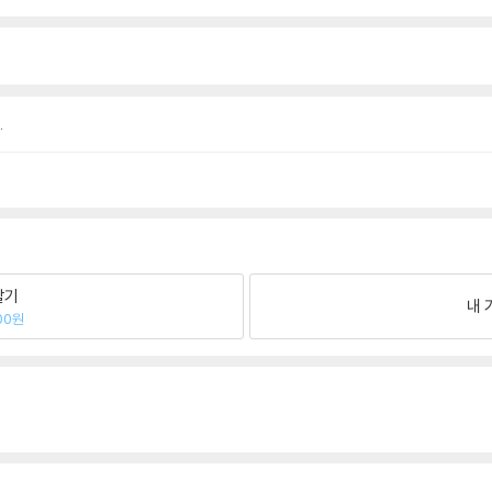
.
팔기
내 
00원