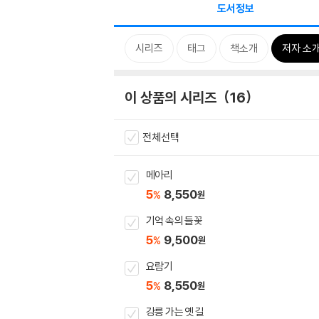
도서정보
시리즈
태그
책소개
저자 소
이 상품의 시리즈
16
전체선택
메아리
5
8,550
%
원
기억 속의 들꽃
5
9,500
%
원
요람기
5
8,550
%
원
강릉 가는 옛 길