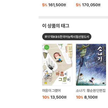
5
161,500
5
170,050
%
%
원
원
이 상품의 태그
#17회KBS한국어능력시험선정도서
마음이 그랬어
소나기 : 황순원 단편집
10
13,500
10
8,100
%
%
원
원