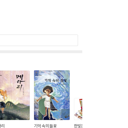
아리
기억 속의 들꽃
한빛문고 20권 특별한
동백꽃 