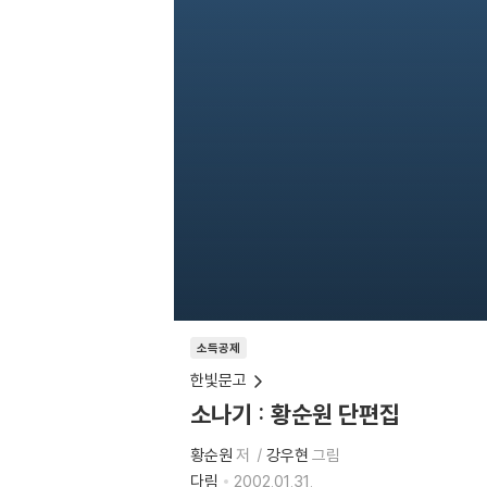
소득공제
한빛문고
소나기 : 황순원 단편집
황순원
저
강우현
그림
다림
2002.01.31.