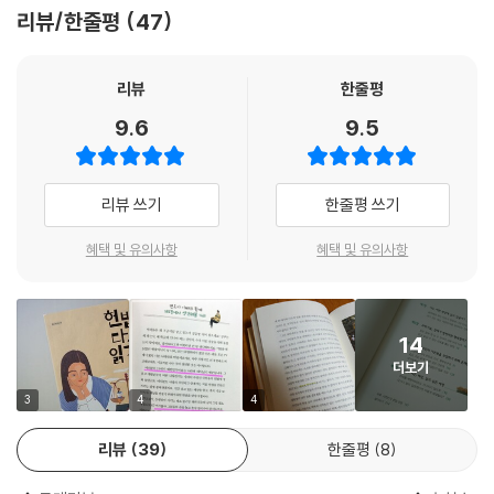
- 지은이의 말
리뷰/한줄평
47
대해 헌법이 어느 정도는 대답이 될 수 있겠구나.”
--- pp.22~24
요즘 TV의 뉴스를 보면 정치, 헌법에 대한 내용들이 많이 나온다. 하지만
뉴스에서 쓰는 말들은 너무 어렵고 복잡하다. 설명을 해주지 않아 이해가
리뷰
한줄평
“헌법은 그렇게 크게 봐서 다섯 가지 권리와 거기에 포함된 여러 가지 권리
가지 않는다. 뉴스에 나오는 일들이 왜 생기는지 알 수 없기도 하다. 그런데
9.6
9.5
들을 자세하게 정해 놓았단다. 그런데 맨 마지막에 뭐라고 했는지 알아? 헌
아빠가 이런 것들에 관한 책을 아주 쉽고 재미있게 썼다고 장담하니 궁금
법 제37조 제1항에는 ‘국민의 자유와 권리는 헌법에 열거되지 아니한 이유
하고 기대가 된다. 한편으론 설레고 한편으론 걱정도 되지만 아빠를 믿기
로 경시되지 않는다’고 했어. 헌법을 만들면서 생각할 수 있는 것들을 다 적
로 한다. 이 책을 써준 아빠한테 고맙다.
리뷰 쓰기
한줄평 쓰기
었지만 혹시 빠진 것이 있더라도 국민을 위해 필요하다면 헌법이나 마찬가
지로 인정해줘야 한다는 거야. 무엇을 위해서? 바로 인간의 존엄과 가치를
- 딸, 양시연
혜택 및 유의사항
혜택 및 유의사항
지키기 위해 필요하다면 말이야. 목적이니까.”
아빠가 돌아가고 잠자리에 누워 시연이는 맥킨지에게 물었습니다.
“아빠 말씀을 듣고 나니까 마음이 풀린 거 같아. 인간은 참 많은 무서운 일
들을 했지만 다행히 거기서 멈추지 않았잖아. 교훈을 얻고 다시 그런 일을
14
반복하지 않기 위해 헌법을 정했으니까. 맥킨지가 인간에 대해 이해하는데
더보기
도 도움이 됐을까”
3
4
4
“뭐랄까. 인류라는 존재가 시연이 또래라는 생각이 들어.”
--- p.107
리뷰
39
한줄평
8