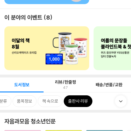
이 분야의 이벤트
8
리뷰/한줄평
도서정보
배송/반품/교환
47
분류
품목정보
책 속으로
출판사 리뷰
자음과모음 청소년인문