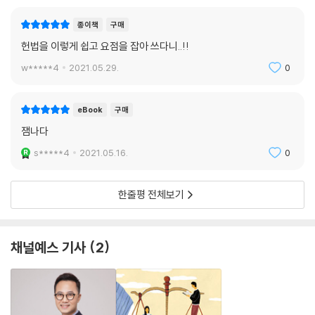
만합니다. 마지막이 목적을 달성해서 얻는 이익이 희생보다 크거나 최소한
종이책
구매
같아야 한다는 균형성입니다. 학교생활에 충실하고 친구와 원만하게 지낼
헌법을 이렇게 쉽고 요점을 잡아 쓰다니..!!
수 있다면 멋 부리는 정도는 참을 수 있겠지요. 조금 더 나이가 들면 하고
싶은 대로 마음껏 할 수 있으니까요. 그런데 맥킨지 말마따나 여전히 조금
w*****4
2021.05.29.
0
아리송하기는 했습니다.
--- pp.162~163
eBook
구매
잼나다
s*****4
2021.05.16.
0
한줄평 전체보기
채널예스 기사
2