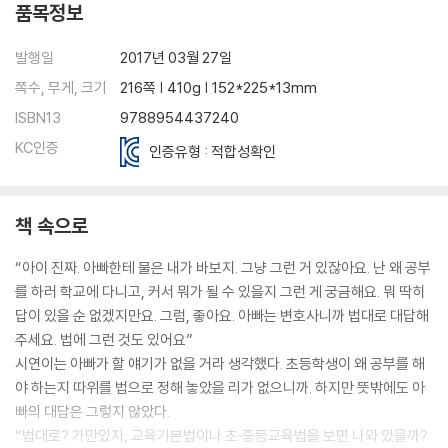
품목정보
발행일
2017년 03월 27일
쪽수, 무게, 크기
216쪽 | 410g | 152*225*13mm
ISBN13
9788954437240
KC인증
인증유형 : 적합성확인
책 속으로
“아이 진짜. 아빠한테 물은 내가 바보지. 그냥 그런 거 있잖아요. 난 왜 공부
를 하러 학교에 다니고, 커서 뭐가 될 수 있을지 그런 게 궁금해요. 뭐 딱히
답이 있을 순 없겠지만요. 그럼, 좋아요. 아빠는 변호사니까 법대로 대답해
주세요. 법에 그런 것도 있어요”
시연이는 아빠가 할 얘기가 없을 거라 생각했다. 초등학생이 왜 공부를 해
야 하는지 따위를 법으로 정해 놓았을 리가 없으니까. 하지만 뜻밖에도 아
빠의 대답은 그렇지 않았다.
“법대로? 가만있자, 교육기본법이나 초·중등교육법을 보면 나와 있을까?