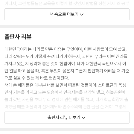
아니지, 그런 법률들은 교육을 어떻게 할 것인지 방법을 정한 거지. 왜 공부
를 하는지는 헌법을 보면 되지. 시연이도 학교에서 헌법에 관해서는 배우
책 속으로 더보기
지”
“헌법? 사회 시간에 조금 배우기는 했어요. 민주주의가 어떻고, 국민의 권
리와 의무가 어떻고 하면서 말이에요. 그런데 내가 왜 공부를 하는지 헌법
출판사 리뷰
에 나와 있다고요? 그게 무슨 말이죠”
“당연히 나와 있지. 국민의 한 사람으로서 시연이는 행복하게 살 권리가 있
대한민국이라는 나라를 만든 이유는 무엇이며, 어떤 사람들이 모여 살고,
어. 그런데 그러기 위해서는 타고난 능력을 갈고 닦을 수 있는 기회가 주어
나라 살림은 누가 어떻게 꾸려 나가야 하는지, 국민인 우리는 어떤 권리를
져야 하겠지? 그래서 의무교육을 받을 수 있도록 하는 거야. 그것도 무상으
가지고 있는지 정리해 놓은 것이 헌법이야. 네가 대한민국 국민으로서 어
로 말이야. 세상은 빠르게 변하고 있어서 교육은 학교에서 끝나는 게 아니
떤 일을 하고 싶을 때, 혹은 무엇이 옳은지 그른지 판단하기 어려울 때 기준
라 평생 계속 받을 수 있어야 해. 부자 아빠를 만난 사람, 그렇지 못한 사람
으로 삼을 수 있는 게 바로 헌법이란다.
도 있겠지만 자기가 하고 싶은 일이 있다면 공부를 해서 할 수 있도록 해주
책에 쓴 얘기들은 대부분 너를 보면서 떠올린 것들이야. 스마트폰의 음성
는 것이 교육이기도 해. 모든 사람이 평등하다고 하는 것도 그렇게 노력해
인식 기능을 가지고 노는 모습에서 인공지능을 생각해 냈고, 하늘공원에
서 평등해질 수 있는 기회를 줘야 진짜니까. 대한민국은 국민이 나라의 주
놀러 갔던 사진을 보다 우리 경제에 관한 얘기를 썼고, 네가 학급회장에 출
인인 민주주의 국가이지. 국민은 선거를 통해 대표자를 뽑아 나라를 운영
마했을 때를 떠올리며 선거제도와 민주주의에 관한 글을 쓴 거야. 그렇게
하도록 맡기는데, 뭘 알아야 누구를 뽑을지 정하지. 그것도 교육을 받는 이
네가 일상생활에서 겪었던 일들을 예로 들어 설명하면 헌법에 대해 이해하
출판사 리뷰 더보기
유가 되겠구나. 누구나 공무원 시험을 치러 공무원이 될 수도 있는데, 그것
기 편하고 쉬울 거 같아서 말이야.
도 교육이 뒷받침을 해줘야 하고 말이야.* 어때? 대답이 어느 정도 됐을
까? 그러고 보니 어떤 세상에서 살고 있는지 알고 싶은 시연이의 궁금증에