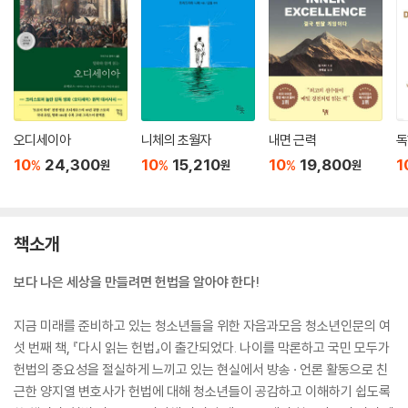
오디세이아
니체의 초월자
내면 근력
독
10
24,300
10
15,210
10
19,800
1
%
%
%
원
원
원
책소개
보다 나은 세상을 만들려면 헌법을 알아야 한다!
지금 미래를 준비하고 있는 청소년들을 위한 자음과모음 청소년인문의 여
섯 번째 책, 『다시 읽는 헌법』이 출간되었다. 나이를 막론하고 국민 모두가
헌법의 중요성을 절실하게 느끼고 있는 현실에서 방송 · 언론 활동으로 친
근한 양지열 변호사가 헌법에 대해 청소년들이 공감하고 이해하기 쉽도록