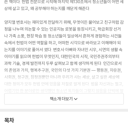
쓴 책이다. 헌법 전문으로 시작해 마지막 제130조에서 청소년들이 어떤 세
상에 살고 있고, 왜 공부해야 하는지를 깨닫게 해준다.
양지열 변호사는 재미있게 전달하기 위해, 무엇이든 물어보고 친구처럼 감
정을 나누며 의논할 수 있는 인공지능 로봇을 등장시키고, 학급회장 선거
나 가족 소풍, 현장 학습 등 청소년들이 일상에서 흔하게 경험하는 사건들
속에서 헌법이 어떤 역할을 하고, 어떠한 시각으로 바라보고 이해해야 되
는지를 이야기로 풀어서 썼다. 변호사 아빠와 자녀인 시우, 시연의 생활 속
이야기를 읽으며 헌법이 무엇인지, 대한민국의 시작, 국민주권주의부터
과학 기술, 경제 발전까지 두루 살펴보고 함께 생각하게 된다. 인간으로서
의 존엄과 가치, 행복추구권, 국민의 다섯 가지 기본권 ― 평등권, 자유권,
사회권, 청구권, 참정권뿐만 아니라 우리가 사는 세상, 살고 싶은 세상에
대한 정의가 모두 헌법 안에 있음을 저절로 알게 된다. 법을 자신과는 멀고,
어렵기만 한 분야로만 생각했던 청소년 독자들이 그렇지 않음을 단박에 알
아챌 수 있는 이야기들이 재미있게 펼쳐진다.
책소개 더보기
중학교, 고등학교 사회 교과에서 꼭 배우게 되는 ‘헌법’에 쉽게 접근하고,
재미있게 배울 수 있도록 배려한 기자 출신 양지열 변호사의 글쓰기, 이야
목차
기가 돋보인다. 그리고 책을 읽어가면서 배우게 되는 헌법 조항들을 정확