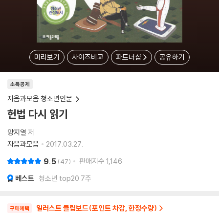
미리보기
사이즈비교
파트너샵
공유하기
소득공제
자음과모음 청소년인문
헌법 다시 읽기
양지열
저
자음과모음
2017.03.27.
9.5
판매지수
1,146
47
베스트
청소년 top20 7주
일러스트 클립보드(포인트 차감, 한정수량)
구매혜택