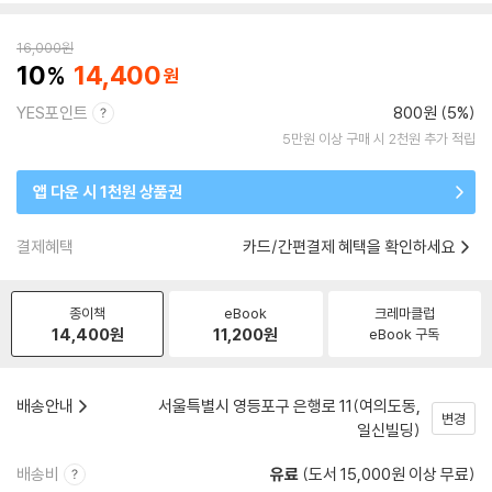
16,000
원
10
14,400
YES포인트
800원 (5%)
5만원 이상 구매 시 2천원 추가 적립
앱 다운 시 1천원 상품권
결제혜택
카드/간편결제 혜택을 확인하세요
종이책
eBook
크레마클럽
14,400
원
11,200
원
eBook 구독
배송안내
서울특별시 영등포구 은행로 11(여의도동,
변경
일신빌딩)
배송비
유료
(도서 15,000원 이상 무료)