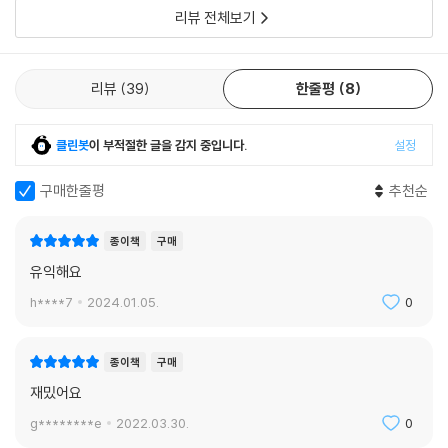
블록을 설치해 놓잖아. 팔 다리가 불편한 사람을 위해 계단 옆에는 휠체어
리뷰 전체보기
가 다닐 수 있는 평평한 길을 만들기도 하고. 한두 사람만을 놓고 보면 큰
투자를 하는 것처럼 보일 수도 있지만 그렇게 만들어서 얼마나 많은 장애
인들이 이용할 수 있니. 시연이도 많이 알다시피 얼마나 많은 사람들이 장
리뷰
39
한줄평
8
애를 이기고 국가에, 아니 인류 전체의 발전에 기여했니?”
--- pp.119~120
클린봇
이 부적절한 글을 감지 중입니다.
설정
맥킨지는 과잉금지원칙에 대해 알려주었습니다. 국가가 국민163 제4장
구매한줄평
추천순
우리가 사는 세상, 살고 싶은 세상의 기본권을 제한하는 것이 헌법에 어긋
나지 않는지 판단하는 네 가지 단계인데요. 학교에서 규칙을 정해 옷차림
종이책
구매
이나 머리 모양을 어느 정도 제한한다고 봤을 때도 마찬가지로 적용해볼
유익해요
수 있습니다. 첫번째는 목적이 정당해야 합니다. 학교생활에 지장을 주지
않고, 청소년의 건강과 성장에 방해되지 않기 위해서라면 목적은 나쁘지
h****7
2024.01.05.
0
않습니다. 학생들이 알아서 옷차림을 하면 가정환경에 따른 차이도 나니까
차별을 막기 위해 교복을 입는다면 그것도 나쁜 목적은 아닙니다. 두번째
종이책
구매
는 수단과 방법이 적절한가입니다. 아주 이상한 옷을 강요하거나 머리를
재밌어요
빡빡 밀자고 하는 것은 아니니까 문제되지 않을 것입니다. 세번째는 그런
일로 입게 되는 피해를 최소한도로 줄여야 합니다. 개성을 마음껏 발휘하
g********e
2022.03.30.
0
지 못하는 피해는 있겠지만 역시 아주 엄격한 제한만 아니라면 받아들일