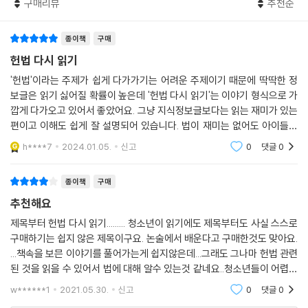
맥킨지의 설명을 들은 시연이는 얼마 전 TV에서 본 어느 중학생 오빠의 이
구매리뷰
추천순
야기가 생각났습니다. 강원도 산골 마을에 사는 그 오빠는 스키를 너무너
무 잘 탔습니다. 그냥 취미 정도가 아니라 선수로서 나라를 빛낼 만큼 말이
종이책
구매
에요. 따로 배운 적도 없다는데 실력이 대학교 언니, 오빠들과 막상막하였
헌법 다시 읽기
습니다. 국가대표 감독님이 보시더니 선수로서 크게 활약할 만하다고 했습
'헌법'이라는 주제가 쉽게 다가가기는 어려운 주제이기 때문에 딱딱한 정
니다. 그런데 그 오빠는 집안 형편 때문에 본격적인 선수 활동을 망설였습
보글은 읽기 싫어질 확률이 높은데 '헌법 다시 읽기'는 이야기 형식으로 가
니다. 할머니, 할아버지와 함께 어린 동생들을 돌보면서 살고 있었거든요.
깝게 다가오고 있어서 좋았어요. 그냥 지식정보글보다는 읽는 재미가 있는
다행히 그런 사실이 알려지면서 스포츠 단체와 기업에서 도와주기로 한 것
편이고 이해도 쉽게 잘 설명되어 있습니다. 법이 재미는 없어도 아이들의
이 TV 프로그램의 내용이었습니다.
인생과 떼려야 뗄 수 없는 관계인데 이런 책으로 시작하면 좋을 것 같아요.
h****7
2024.01.05.
신고
0
댓글
0
“오빠가 나중에 국제대회에서 태극기를 휘날리는 걸로 보답하겠다고 말하
는 모습이 진짜 멋있었어. 근데 그 오빠는 뭐랄까, 평등권 이상으로 특별한
종이책
구매
대우를 받는 것 아닌가? 반대하는 건 아닌데, 누구에게나 골고루 기회를
주는 걸 넘어서서 그렇게 특별대우를 해주는 것은 평등권에 위반되는 것은
추천해요
아닌가 해서 말이야.”
제목부터 헌법 다시 읽기......... 청소년이 읽기에도 제목부터도 사실 스스로
“글쎄. 인간들이 모여서 사회를 만들고 국가를 만드는 이유가 그런 데 있지
구매하기는 쉽지 않은 제목이구요. 논술에서 배운다고 구매한것도 맞아요.
않을까? 다른 사람들보다 많이 불편하거나 어려움을 겪는 사람들도 자신
...책속을 보믄 이야기를 풀어가는게 쉽지않은데...그래도 그나마 헌법 관련
의 꿈을 펼칠 수 있게 말이야. 그 덕분에 국가에 기여하고, 국민들이 그 결
된 것을 읽을 수 있어서 법에 대해 알수 있는것 같네요..청소년들이 어렵지
과를 함께 누릴 수 있잖아. 평등에는 그렇게 적극적인 뜻도 들어 있는 거야.
않게. 한번쯤. 읽어보믄 좋을 듯 합니다.....
w******1
2021.05.30.
신고
0
댓글
0
눈이 불편한 사람이 길을 쉽게 찾을 수 있도록 올록볼록하게 특별한 보도