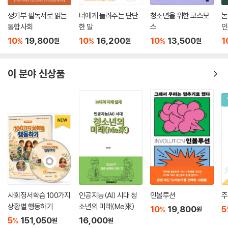
생기부 필독서로 읽는
너에게 들려주는 단단
청소년을 위한 코스모
논
통합사회
한 말
스
인
10
19,800
10
16,200
10
13,500
1
%
%
%
원
원
원
이 분야 신상품
사회정서학습 100가지
인공지능(AI) 시대 청
인볼루션
주
상황별 행동하기
소년의 미래(Me來)
10
19,800
5
%
원
5
151,050
16,000
%
원
원