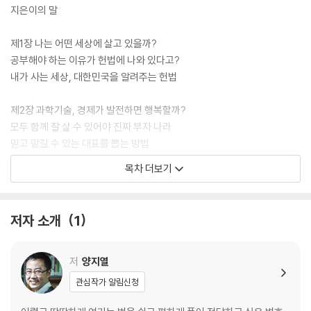
하게 짚어볼 수 있도록 부록으로 대한민국 헌법 전문을 수록했다.
지은이의 말
제1장 나는 어떤 세상에 살고 있을까?
공부해야 하는 이유가 헌법에 나와 있다고?
내가 사는 세상, 대한민국을 알려주는 헌법
제2장 과학기술, 경제가 발전하면 행복할까?
모두 함께 잘 살 수 있어야 진짜 부자 나라
믿고 맡길 수 있는 대표를 뽑는 방법
목차 더보기
제3장 국가는 국민의 기본권을 보장하기 위해 존재한다
인간으로서의 존엄과 가치, 행복추구권
같은 것은 같게, 다른 것은 다르게
저자 소개
1
국가로부터 함부로 간섭받지 않을 자유
제4장 우리가 사는 세상, 살고 싶은 세상
저
양지열
권리를 제한하더라도 지나치지 않도록
관심작가 알림신청
국가나 법이 잘못했다면 어떻게 해결할까?