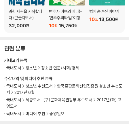
과학 재판을 시작합니
변호사 아빠와 떠나는
법에 숨겨진 이야기
다 (큰글자도서)
’민주주의와 법’ 여행
10
13,500
%
원
32,000
10
15,750
%
원
원
관련 분류
카테고리 분류
국내도서
청소년
청소년 인문/사회/경제
수상내역 및 미디어 추천 분류
국내도서
청소년 추천도서
한국출판문화산업진흥원 청소년 추천도
서
2017년 6월
국내도서
세종도서_(구)문화체육관광부 우수도서
2017년(하) 교
양도서
국내도서
미디어 추천
중앙일보