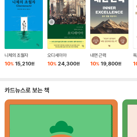
니체의 초월자
오디세이아
내면 근력
독
10
15,210
10
24,300
10
19,800
1
%
%
%
원
원
원
카드뉴스로 보는 책