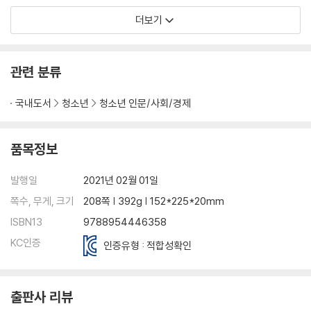
더보기
관련 분류
국내도서
청소년
청소년 인문/사회/경제
품목정보
발행일
2021년 02월 01일
쪽수, 무게, 크기
208쪽 | 392g | 152*225*20mm
ISBN13
9788954446358
KC인증
인증유형 : 적합성확인
출판사 리뷰