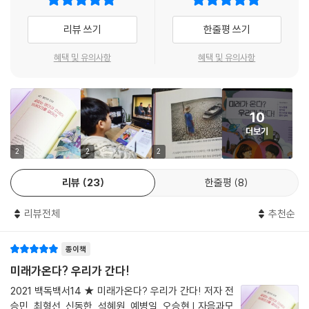
3장 에너지 전환에서는 지속 가능한 에너지 개발과 대책, 효율적 이용에
리뷰 쓰기
한줄평 쓰기
관해 들려준다. 에너지 고갈과 기후변화에 대처하기 위한 재생에너지 개발
과 정책, 우리나라의 에너지 대책과 함께 다양한 실천 노력들을 제시한다.
혜택 및 유의사항
혜택 및 유의사항
4장 생산과 소비에서는 팬데믹 이후 더욱 심각해진 대량 소비, 대량 생산
의 문제를 다룬다. 성장 중심의 경제 구조가 초래한 환경 파괴, 노동 착취,
불평등 구조를 살펴보며 나눔과 협력적 소비로 나아가는 공유 경제, 구독
10
경제라는 새로운 경제 패러다임을 제시한다. 우리 삶을 변화시키면 경제
더보기
패러다임이 바뀌고, 이는 결국 지구 환경을 지키고 우리 삶의 질을 높인다
는 메시지를 전한다.
2
2
2
리뷰
23
한줄평
8
5장 전염병과 보건에서는 인류에 닥친 전염병 이야기를 들려주면서 공중
보건의 중요성을 강조한다. 도시의 과밀화와 산업 발달로 인한 환경오염은
리뷰전체
추천순
결국 전염병을 초래했고, 이는 부메랑처럼 전 인류의 불행으로 되돌아왔다
고 경고한다. 이번 코로나 사태로 미국 공공의료의 붕괴를 목격하면서 의
종이책
료불평등 해소를 위한 공중보건 정책이 가장 안전한 대안이라는 사실을 깨
달을 수 있다. 6장 혐오와 인권에서는 코로나 사태로 깊어진 혐오와 인권
미래가온다? 우리가 간다!
을 이야기한다. 바이러스에 대한 공포는 바이러스보다 더 강한 전파력으로
2021 백독백서14 ★ 미래가온다? 우리가 간다! 저자 전
혐오를 자극하고 약자를 차별하는 의식으로 번져 나갔다. 전염병은 결코
승민, 최형선, 신동한, 석혜원, 예병일, 오승현 | 자음과모