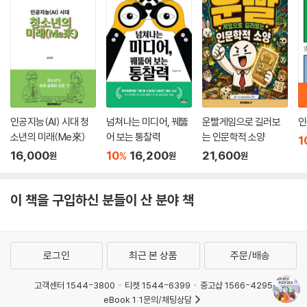
인공지능(AI) 시대 청
넘쳐나는 미디어, 꿰뚫
운빨게임으로 길러보
인
소년의 미래(Me來)
어 보는 통찰력
는 인문학적 소양
1
16,000
10
16,200
21,600
%
원
원
원
이 책을 구입하신 분들이 산 분야 책
로그인
최근 본 상품
주문/배송
고객센터 1544-3800
티켓 1544-6399
중고샵 1566-4295
eBook 1:1문의/채팅상담