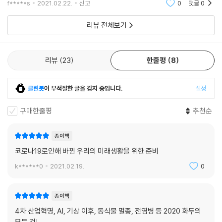
f*****s
2021.02.22.
신고
0
댓글
0
지 주제이기에,
리뷰 전체보기
리뷰
23
한줄평
8
클린봇
이 부적절한 글을 감지 중입니다.
설정
구매한줄평
추천순
종이책
코로나19로인해 바뀐 우리의 미래생활을 위한 준비
k******0
2021.02.19.
0
종이책
4차 산업혁명, AI, 기상 이후, 동식물 멸종, 전염병 등 2020 화두의
모든 것!