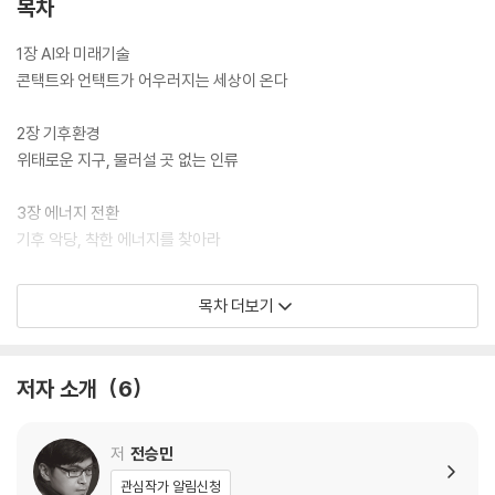
목차
리의 문제’임을 자각하고 세계 시민으로 성장할 수 있는 힘을 기를 수 있을
것이다.
1장 AI와 미래기술
콘택트와 언택트가 어우러지는 세상이 온다
2장 기후환경
위태로운 지구, 물러설 곳 없는 인류
3장 에너지 전환
기후 악당, 착한 에너지를 찾아라
4장 생산과 소비
목차 더보기
끝없는 생산과 소비에 브레이크를 걸어라
5장 전염병과 보건
저자 소개
6
코로나19가 우리에게 전하는 말
6장 혐오와 인권
저
전승민
우리에게 스며든 혐오, 공감으로 넘어서기
관심작가 알림신청