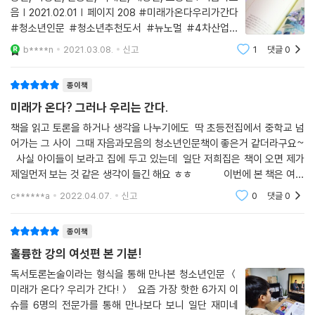
혼자서는 살아남을 수 없다는 자각을 하게 해주었다. 공동체 위기가 심화
음 | 2021.02.01 | 페이지 208 #미래가온다우리가간다
할수록 인간은 합리적인 이성을 더 끌어내어 혐오와 멸시라는 비이성적인
#청소년인문 #청소년추천도서 #뉴노멀 #4차산업혁
감정을 물리치고 우리 자신과 공동체를 지켜내야 한다.
명 #예스24 #예스24리뷰어 #백독백서 '미래가온
b****n
2021.03.08.
신고
1
댓글
0
다? 우리가 간다!' 과학기술, 기후변화, 에너지, 생산과 소
비, 인권, 공중보건 세계가 직면한 6
추천의 글
종이책
미래가 온다? 그러나 우리는 간다.
코로나19로 새로운 미래가 펼쳐질 것으로 예상되는 지금, 학교 현장에서
학생들에게 가르쳐야 할 주제도 점차 바뀌고 있습니다. 이 책은 미래를 위
책을 읽고 토론을 하거나 생각을 나누기에도 딱 초등전집에서 중학교 넘
어가는 그 사이 그때 자음과모음의 청소년인문책이 좋은거 같더라구요~
해 청소년들이 알아야 할 주제를 폭넓게 다루고 있어서 학교 수업뿐만 아
사실 아이들이 보라고 집에 두고 있는데 일단 저희집은 책이 오면 제가
니라 논술, 토론 활동에도 큰 도움이 될 것 같습니다. - 태지원 (중학교 사
제일먼저 보는 것 같은 생각이 들긴 해요 ㅎㅎ 이번에 본 책은 여러
회과 교사)
분야의 전문가가 쓴 커다란 주제는 지속가능발전입니다. 제
c******a
2022.04.07.
신고
0
댓글
0
종이책
훌륭한 강의 여섯편 본 기분!
독서토론논술이라는 형식을 통해 만나본 청소년인문 ＜
미래가 온다? 우리가 간다!＞ 요즘 가장 핫한 6가지 이
슈를 6명의 전문가를 통해 만나보다 보니 일단 재미네