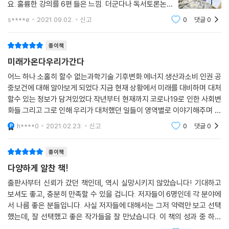
요. 훌륭한 강의를 6편 들은 느낌. 더군다나 독서토론논술
을 위한 지도안이 있어서 다운받아 브레인스토밍부터 활
s****e
2021.09.02.
신고
0
댓글
0
용하니 큰 도움이 되구요. '코로나19의 세계적 유행
과 청소년의 삶은 무관할까요?'라는 질
종이책
미래가온다우리가간다
어느 하나 소홀히 할수 없는과학기술.기후변화.에너지.생산과소비.인권.공
중보건에 대해 알아보게 되었다.지금 현재 상황에서 미래를 대비하며 대처
할수 있는 정보가 담겨있었다.작년부터 현재까지 코로나19로 인한 사회변
화들.그리고 그로 인해 우리가 대처했던 일들이 영역별로 이야기해주며 알
려주고 있었다.6장의 주제로 이루어진 이책에서우리가 익숙하게 사용하
h****0
2021.02.23.
신고
0
댓글
0
종이책
다양하게 알찬 책!
출판사부터 신뢰가 갔던 책인데, 역시 실망시키지 않았습니다! 기대하고
보셔도 좋고, 충분히 만족할 수 있을 겁니다. 저자들이 6명인데 각 분야에
서 나름 좋은 분들입니다. 사실 저자들에 대해서는 그저 약력만 보고 선택
했는데, 잘 선택했고 좋은 작가들을 잘 만났습니다. 이 책의 성과 중 하나
는 해당 분야의 전문가를 만난 점이에요. 207쪽 밖에 안 되는 책에 6가