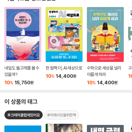
내일도 돌고래를 볼 수
한 발짝 더, AI 세상으로
수학으로 세상을 널리
구
있을까?
이롭게 하라
10
14,400
1
%
원
10
15,750
10
14,400
%
%
원
원
이 상품의 태그
#크레마클럽에있어요
#미래시민을위한책