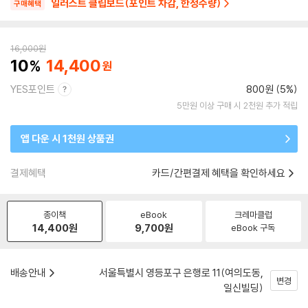
일러스트 클립보드(포인트 차감, 한정수량)
구매혜택
16,000
원
10
14,400
YES포인트
800원 (5%)
5만원 이상 구매 시 2천원 추가 적립
앱 다운 시 1천원 상품권
결제혜택
카드/간편결제 혜택을 확인하세요
종이책
eBook
크레마클럽
14,400
원
9,700
원
eBook 구독
배송안내
서울특별시 영등포구 은행로 11(여의도동,
변경
일신빌딩)