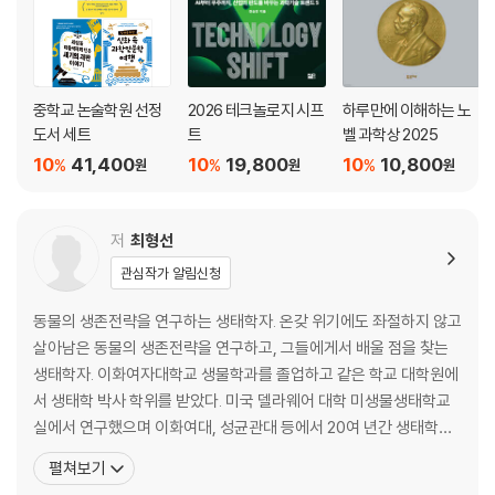
중학교 논술학원 선정
2026 테크놀로지 시프
하루만에 이해하는 노
도서 세트
트
벨 과학상 2025
10
41,400
10
19,800
10
10,800
%
%
%
원
원
원
저
최형선
관심작가 알림신청
동물의 생존전략을 연구하는 생태학자. 온갖 위기에도 좌절하지 않고
살아남은 동물의 생존전략을 연구하고, 그들에게서 배울 점을 찾는
생태학자. 이화여자대학교 생물학과를 졸업하고 같은 학교 대학원에
서 생태학 박사 학위를 받았다. 미국 델라웨어 대학 미생물생태학교
실에서 연구했으며 이화여대, 성균관대 등에서 20여 년간 생태학과
환경학을 가르쳤다. 대안주말학교인 '알트루사 재미있는 학교' 교장
펼쳐보기
선생님으로 여러 해 활동했고, 환경부 중앙자문위원 및 물 정책 포럼