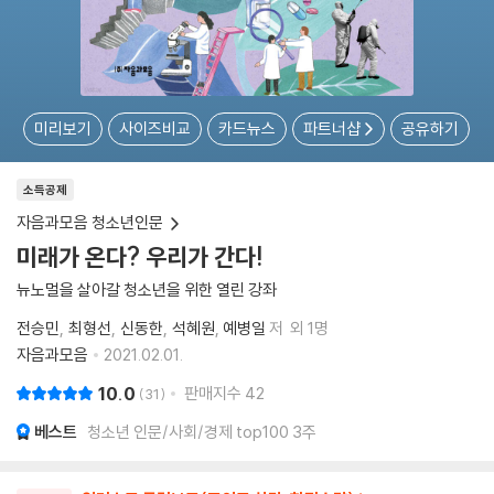
미리보기
사이즈비교
카드뉴스
파트너샵
공유하기
소득공제
자음과모음 청소년인문
미래가 온다? 우리가 간다!
뉴노멀을 살아갈 청소년을 위한 열린 강좌
전승민
최형선
신동한
석혜원
예병일
저
외 1명
자음과모음
2021.02.01.
10.0
판매지수
42
31
베스트
청소년 인문/사회/경제 top100 3주