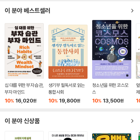
이 분야 베스트셀러
십 대를 위한 부자 습관,
생기부 필독서로 읽는
청소년을 위한 코스모
엎
부자 마인드
통합사회
스
제
10
16,020
10
19,800
10
13,500
1
%
%
%
원
원
원
이 분야 신상품