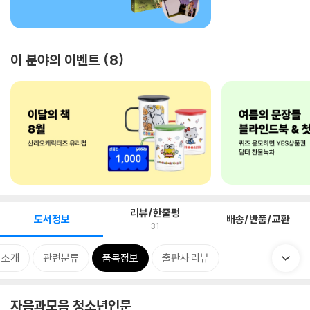
이 분야의 이벤트
8
리뷰/한줄평
도서정보
배송/반품/교환
31
 소개
관련분류
품목정보
출판사 리뷰
자음과모음 청소년인문