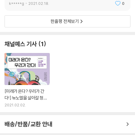
k*****g
2021.02.18.
0
한줄평 전체보기
채널예스 기사
1
[미래가 온다? 우리가 간
다!] 뉴노멀을 살아갈 청소
년을 위한 열린 강좌
2021.02.02.
배송/반품/교환 안내