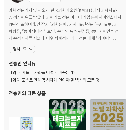
과학 전문기자 및 저술가. 한국과학기술원(KAIST)에서 과학저널리
즘 석사학위를 받았다. 과학기술 전문 미디어 기업 동아사이언스에서
11년간 일하며 월간 잡지 『과학동아』 기자, 일간신문 『동아일보』 과
학팀장, 『동아사이언스 포털』 온라인 뉴스 편집장, 동아사이언스 전
체 수석기자를 지냈다. 이후 세계적인 테크 전문 매체 『와이어드』 한
국판 정보과학부장, 『파퓰러사이언스』 한국판 편집장 등을 역임하며
펼쳐보기
국내외 과학기술 저널리즘의 흐름을 이끌어왔다. 저서로는 청소년들
을 위한 디지털 인문학 도서 『인공지능과 4차산업혁명의 미래』, 로봇
전승민
인터뷰
기술에 대해 알기 쉽게 정리한 『로봇과 AI』, 대
[읽다]
기술은 사회를 어떻게 바꾸는가?
[읽다]
포스트 팬데믹 시대에 알아야 할 백신의 모든 것
전승민
의 다른 상품