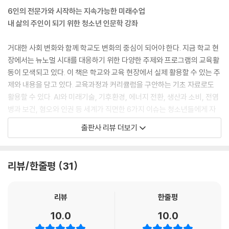
6인의 전문가와 시작하는 지속가능한 미래수업
내 삶의 주인이 되기 위한 청소년 인문학 강좌
거대한 사회 변화와 함께 학교도 변화의 중심이 되어야 한다. 지금 학교 현
장에서는 뉴노멀 시대를 대응하기 위한 다양한 주제와 프로그램의 교육활
동이 모색되고 있다. 이 책은 학교와 교육 현장에서 실제 활용할 수 있는 주
제와 내용을 담고 있다. 교육과정과 커리큘럼을 구안하는 기초 자료로도
활용할 수 있다. AI와 미래기술, 기후환경, 에너지 전환, 생산과 소비, 전염
병과 보건, 혐오와 인권 등 세계가 직면한 6가지 이슈는 청소년들에게 자
신이 속한 사회 현실을 자각하며 스스로 미래를 그려볼 수 있도록 돕는다.
출판사 리뷰 더보기
1장 ‘AI와 미래기술’에서는 뉴노멀 시대, 차세대 인공지능 기술을 모색한
다. 감염 예방을 낮추고 더 안전한 사회를 위한 ‘세이프 콘택트 기술’, 그리
리뷰/한줄평
31
고 날로 변화하는 우리 삶의 모습을 흥미진진한 사례와 함께 들려준다. 2장
‘기후환경’에서는 기후변화가 몰고 온 지구의 위기, 생명의 위기를 경고한
다. 아울러 지구를 되살리는 미래 친환경 기술과 각국의 환경 정책을 살펴
리뷰
한줄평
보고, 청소년들이 실천해야 할 윤리적인 소비와 행동 변화 등 생태적 삶에
10.0
10.0
대해 들려준다.