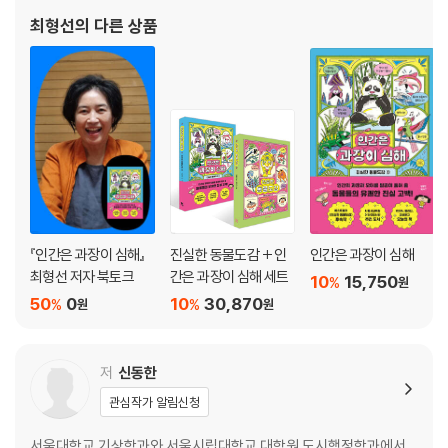
공동위원장, 서울고등검찰청 항고심사위원으로 일하기도 했다. 한국
최형선
의 다른 상품
YWCA연합회 생명운동팀장으로 54개 지역YWCA의 생명운동을
이
『인간은 과장이 심해』
진실한 동물도감 + 인
인간은 과장이 심해
최형선 저자 북토크
간은 과장이 심해 세트
10
15,750
%
원
50
0
10
30,870
%
%
원
원
저
신동한
관심작가 알림신청
서울대학교 기상학과와 서울시립대학교 대학원 도시행정학과에서