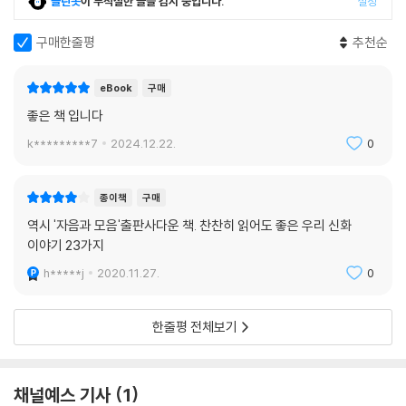
클린봇
이 부적절한 글을 감지 중입니다.
설정
구매한줄평
추천순
eBook
구매
좋은 책 입니다
k*********7
2024.12.22.
0
종이책
구매
역시 '자음과 모음'출판사다운 책. 찬찬히 읽어도 좋은 우리 신화
이야기 23가지
h*****j
2020.11.27.
0
한줄평 전체보기
채널예스 기사
1