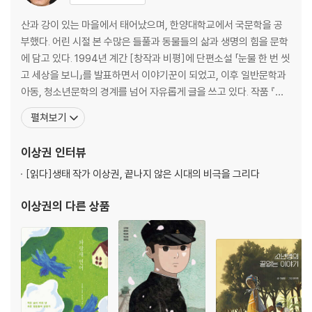
악기를 다루고 춤을 추는 예능신 창부씨
산과 강이 있는 마을에서 태어났으며, 한양대학교에서 국문학을 공
신이 된 옛이야기 속 바리데기
부했다. 어린 시절 본 수많은 들풀과 동물들의 삶과 생명의 힘을 문학
마마신이여, 부디 편안히 쉬었다 가십시오
에 담고 있다. 1994년 계간 [창작과 비평]에 단편소설 「눈물 한 번 씻
민중들의 희망이었던 미륵
고 세상을 보니」를 발표하면서 이야기꾼이 되었고, 이후 일반문학과
아동, 청소년문학의 경계를 넘어 자유롭게 글을 쓰고 있다. 작품 『아
4장 나쁜 귀신들을 막아 주는 신
름다운 수탉』, 『새박사 원병오 이야기』가 중학교 국어와 도덕 교과서
펼쳐보기
에, 『고양이가 기른 다람쥐』는 중학교와 고등학교 국어 교과서에 수
무덤의 동서남북을 지키는 신들
록되었으며 동화 『고양이가 기른 다람쥐』가 고1 국어 교과서에 수록
이상권
인터뷰
절의 동서남북을 지키는 신들
되어 있다. 지은 책으로는 『시간여행 가이드,
사방 그리고 중앙까지 지키는 오방신
[읽다]
생태 작가 이상권, 끝나지 않은 시대의 비극을 그리다
귀신 잡는 최고의 전문가 종규
이상권
의 다른 상품
5장 죽어서 다시 신으로 환생한 사람들
대부분의 신은 장군이었다
중부지방에서 인기가 좋았던 최영장군신
소설 속 영웅이 된 임경업장군신
우리 민족의 가장 위대한 영웅 이순신장군신