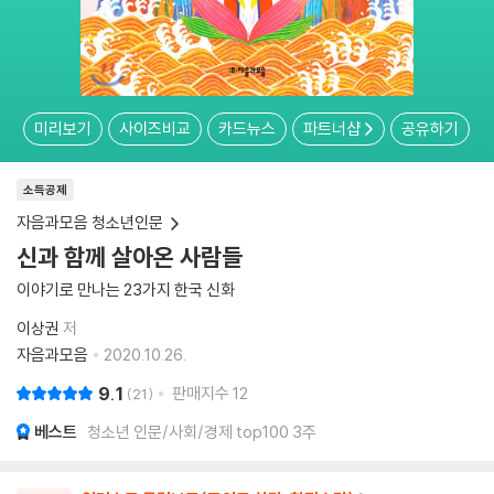
미리보기
사이즈비교
카드뉴스
파트너샵
공유하기
소득공제
자음과모음 청소년인문
신과 함께 살아온 사람들
이야기로 만나는 23가지 한국 신화
이상권
저
자음과모음
2020.10.26.
9.1
판매지수
12
21
베스트
청소년 인문/사회/경제 top100 3주