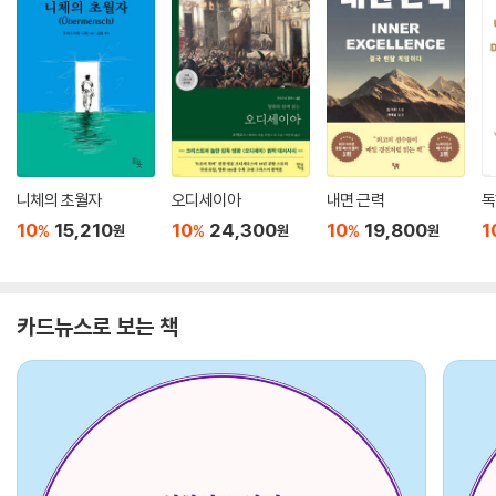
니체의 초월자
오디세이아
내면 근력
독
10
15,210
10
24,300
10
19,800
1
%
%
%
원
원
원
카드뉴스로 보는 책