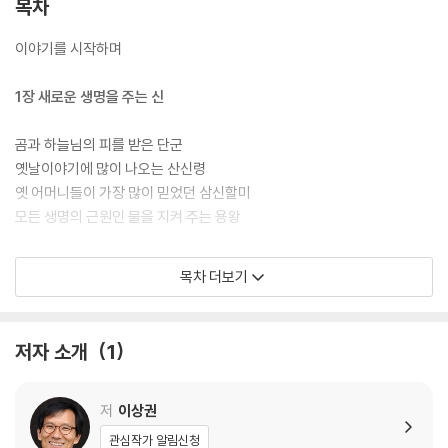
목차
이야기를 시작하며
1장 새로운 생명을 주는 신
곰과 하늘님의 피를 받은 단군
옛날이야기에 많이 나오는 산신령
옛 어머니들이 가장 많이 믿었던 삼신할미
모든 생명의 근원인 물을 지켜 주는 용왕
2장 오래오래 살게 해 주는 신
목차 더보기
수명을 관리하는 일곱 개의 별 칠성신
영원히 죽지 않는 불사할머니
저자 소개
1
길쭉한 머리끝에서 신통력이 나오는 수노인
세상에서 가장 강력한 무기를 가진 벼락장군
저
이상권
3장 나쁜 기운을 막고 복을 가져다주는 신
관심작가 알림신청