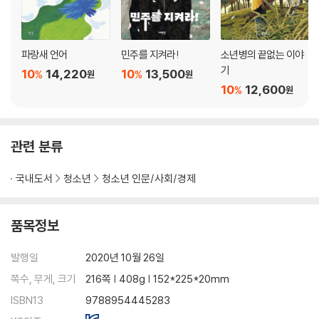
백마장군신으로 부활한 가난한 농부 홍경래
왕이 되지 못하고 뒤주 속에서 굶어 죽은 뒤주대왕신
왕으로 모셔진 외국인 관우신
파랑새 언어
민주를 지켜라!
소년병의 끝없는 이야
기
10
14,220
10
13,500
%
%
원
원
10
12,600
%
원
관련 분류
국내도서
청소년
청소년 인문/사회/경제
품목정보
발행일
2020년 10월 26일
쪽수, 무게, 크기
216쪽 | 408g | 152*225*20mm
ISBN13
9788954445283