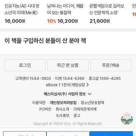
인공지능(AI) 시대 청
넘쳐나는 미디어, 꿰뚫
운빨게임으로 길러보
인
소년의 미래(Me來)
어 보는 통찰력
는 인문학적 소양
1
16,000
10
16,200
21,600
%
원
원
원
이 책을 구입하신 분들이 산 분야 책
로그인
최근 본 상품
주문/배송
고객센터 1544-3800
티켓 1544-6399
중고샵 1566-4295
eBook 1:1문의/채팅상담
예스이십사(주) 사업자 정보
이용약관
개인정보처리방침
청소년보호정책
PC버전
회사소개
거래처관계자께
도서홍보
광고
Copyright © YES24 Corp. All Rights Reserved.
MATOM7