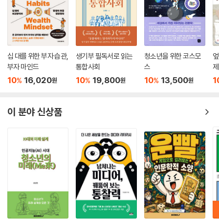
십 대를 위한 부자 습관,
생기부 필독서로 읽는
청소년을 위한 코스모
엎
부자 마인드
통합사회
스
제
10
16,020
10
19,800
10
13,500
1
%
%
%
원
원
원
이 분야 신상품