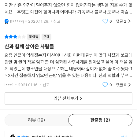
쓰고 있는데 실제로 왕비만큼이나 예우했단다. 그래서 천연두를 마마라고
지만 신은 인간이 믿어주지 않으면 힘이 없어진다는 생각을 지울 수가 없
부르는 거야. 상감마마, 대비마마, 중전마마 하고 부르듯이 ‘천연두마마’ 하
네요. 우엣든 예전에 할머니와 어머니가 기독교나 불교나 도교나 이슬람
고 부른 것이지. 그러다가 천연두라는 말은 빼고 그냥 마마라고 한 거야.
교라는 신자, 신, 성서 같은 개념 이전에 믿고 기원하던 존재에 대해 알아보
h*****j
2020.11.28.
신고
6
댓글
2
--- p.126
고 되짚어보
종이책
구매
이순신은 왜군과 몇 차례 전쟁에서 공을 세웠음에도 불구하고 여러 차례
모략을 당해서 죽을 고비를 넘기고는 마지막 전투에서 장렬하게 죽잖아?
신과 함께 살아온 사람들
죽어 가면서도 자신을 모함한 이들을 탓하지 않고 나라와 백성들만 생각했
요즘 멘탈이 약해졌는지 미신이나 신화 이런데 관심이 많다 사찰과 불교에
어. 그런 이순신의 마음이 모두를 감동시켰고 죽은 뒤에도 위대한 신으로
관한 몇 권의 책을 읽고 좀 더 심화된 사후세계를 알아보고 싶어 이 책을 읽
탄생하게 됐지. 신이 되려면 여러 가지 요소가 있어야 하지만 결국 뭔가 한
게 되었는데 청소년을 대상으로 하는 내용이라 깊이가 없어 좀 아쉬웠다. 1
(恨)이 있어야 하는 거야. 앞서 말한 최영은 자신이 모시고 있는 왕이 아무
~2시간 집중해서 읽으면 금방 읽을 수 있는 내용이다. 신의 역할과 부르는
런 힘이 없다는 것을 알면서도 끝내 이성계 쪽으로 붙지 않아. 이성계에게
이름이 서로 비슷한 것이 많아 헷갈리는데 그런 걸 정리하는 데 도움을 준
l***1
2021.01.16.
신고
0
댓글
0
다.
충성하면 엄청난 부와 명예가 따른다는 것을 알면서도 타협하지 않지. 또
한 이성계를 거부하면 당연히 죽음이 뒤따른다는 것을 알면서도 그 길을
리뷰 전체보기
걸어간 거야. 그런 충성과 절개는 많은 사람들을 감동시켰고, 그래서 사람
들이 신으로 부활시킨 것이지.
--- p.188
리뷰
19
한줄평
2