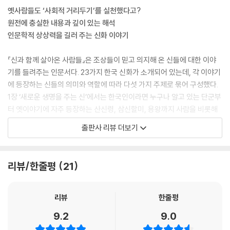
것을 넣기도 했어. 지푸라기로 만든 씨오쟁이를 삼신이라고 생각하고 걸어
옛사람들도 ‘사회적 거리두기’를 실천했다고?
두기도 했지. 그래서 삼신은 모시는 사람에 따라서 다 다를 수밖에 없었어.
원전에 충실한 내용과 깊이 있는 해석
이모, 근데 살짝 헷갈리네. 삼신이라는 것은 쌀이나 실 같은 것을 넣어 둔
인문학적 상상력을 길러 주는 신화 이야기
그릇을 말하는 것 같은데, 역할을 보면 결국 삼신할미와 같은 존재 아니
야? 그렇지. 삼신할미는 삼신을 인격화해서 표현한 것이라고 할 수 있어.
『신과 함께 살아온 사람들』은 조상들이 믿고 의지해 온 신들에 대한 이야
아기를 갖게 해 주고 아기가 잘 성장하도록 돕는 신이기 때문에 자상한 할
기를 들려주는 인문서다. 23가지 한국 신화가 소개되어 있는데, 각 이야기
머니처럼 생각한 것이야. 그러니까 사람들은 삼신 앞에서 기도를 하면서도
에 등장하는 신들의 의미와 역할에 따라 다섯 가지 주제로 묶어 구성했다.
머릿속으로는 자상한 할머니 얼굴을 떠올린 것이지.
1장 ‘새로운 생명을 주는 신’에서는 한국인이라면 누구나 알고 있는 단군부
--- p.46
터 옛이야기에 자주 등장하는 산신령, 삼신할미, 용왕까지 사람을 비롯해
동식물의 생명을 책임지는 신들을 다룬다. 2장 ‘오래오래 살게 해 주는
출판사 리뷰 더보기
옛날 사람들은 죽은 자의 영혼이 별이 된다고 생각했어. 사람이 죽으면 그
신’은 옛 사람들의 장수에 대한 소망이 투영된 신들이 등장한다. 신이 된 밤
의 영혼인 ‘혼불’이 빠져나가는데, 그 혼불이라는 것이 작은 별처럼 생긴 빛
하늘의 북두칠성, 독특한 생김새로 이목을 끄는 수노인 등 생명을 주는 신
들이 뭉쳐진 모양이거든. 그래서 밤하늘에 빛나는 별들을 하나하나 영혼으
들과는 또 다른 의미와 역할을 가진 신들을 접할 수 있다.
리뷰/한줄평
21
로 본 거야. 보통 별은 계절이나 시간에 따라 사라지기도 하거든. 근데 늘
자리를 지키는 별이 있으니 이를 보고 수명을 관리하는 신이라고 믿을 수
3장 ‘나쁜 기운을 막고 복을 가져다주는 신’에서는 조상들의 일상 속에 녹
밖에. 이 때문에 칠성신을 모셔 놓고 소원을 빌면 어른들은 오래 살고 아이
아 있는 신들을 만날 수 있다. 춤, 노래, 악기까지 다재다능한 예능신이 있
리뷰
한줄평
들은 큰 병이 없이 잘 크며 집안이 평화로워진다고 생각한 거야. 효자라고
다는 것, 전염병을 신으로 극진히 모셨다는 것 등 독자들에게 새로운 상상
9.2
9.0
소문이 난 사람들은 집 근처에 칠성당을 지어 놓고 날마다 부모님의 장수
력을 불러일으키는 이야기가 기다리고 있다. 4장 ‘나쁜 귀신을 막아 주는
를 기도했지. 집 근처에 있는 칠성당은 효자의 상징이었어. 민속박물관에