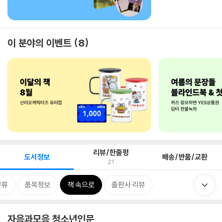
이 분야의 이벤트
8
리뷰/한줄평
도서정보
배송/반품/교환
21
분류
품목정보
책 속으로
출판사 리뷰
자음과모음 청소년인문