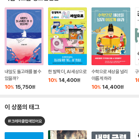
내일도 돌고래를 볼 수
한 발짝 더, AI 세상으로
수학으로 세상을 널리
구
있을까?
이롭게 하라
10
14,400
1
%
원
10
15,750
10
14,400
%
%
원
원
이 상품의 태그
#크레마클럽에있어요