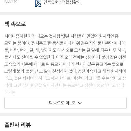
KC인증
인증유형 : 적합성확인
책 속으로
샤머니즘이란 거기 나오는 것처럼 ‘옛날 사람들이 믿었던 원시적인 종
교’라는 뜻이야. ‘원시종교’란 동식물이나 바위 같은 자연 물체뿐만 아니라
물, 바람, 번개, 달, 해, 별까지도 다 신으로 모시는 걸 말해. 작은 나무 하나,
돌 하나도 신이 될 수 있었단다. 아주 오래 전에는 성경이나 불경 같은 경전
도 없었기 때문에 제대로 된 종교가 아니라 원시인 같은 종교라는 뜻으로
그렇게 불러. 물론 난 그 말에 찬성하지 않아. 경전이 없다고 해서 원시적이
라고, 혹은 세력이 약하다고 해서 함부로 ‘미신’이라고 부를 수는 없다고 생
각해. 그건 각자 판단할 일이지만 나는 종교란 그 정신이 중요하다고 생각
하거든.
--- p.18
책 속으로 더보기
삼신이란 별거 아니야. 쌀이 든 작은 독이나 바가지 같은 그릇을 삼신이라
고 하여 집안에다 두고 소원을 빌었어. 그 안에는 주로 쌀이 들어 있어. 쌀
출판사 리뷰
이 없으면 보리, 밀, 옥수수, 콩을 넣어 두고 그것도 없으면 한지나 실 같은