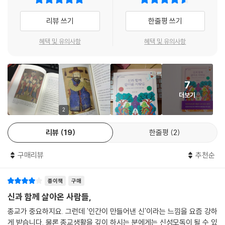
신’은 집을 지키는 신뿐만 아니라 무덤, 절 등 다양한 공간을 수호해 주는
가면 칠성당 사진을 볼 수가 있는데, 보통 우물처럼 동그랗게 돌을 쌓아서
신들이 등장한다. 조상들이 어떤 의미와 마음에서 이런 신들을 만들어 냈
리뷰 쓰기
한줄평 쓰기
만들었어. 그것도 지역에 따라 다르단다. 그냥 헛간처럼 거적만 덮어 놓은
는지 살펴보는 재미가 있다. 5장 ‘죽어서 다시 신으로 환생한 사람들’에서
곳도 있고, 암자처럼 근사하게 지어 놓은 곳도 있지.
는 실제로 삶을 살아간 사람이지만 죽어서 신으로 모셔진 이들을 다룬다.
혜택 및 유의사항
혜택 및 유의사항
--- p.75
앞서 소개된 신들과는 조금 다른 사연을 가진 이들이 어떻게 신으로 모셔
지게 되었는지에 대해 주목한다. 이렇듯 한국 신화에 등장하는 신들은 왜
천연두에 걸린 사람은 열이 나면서 막 헛소리를 한단다. 그걸 본 사람들은
이런 의미와 역할을 담당하는지, 사람들이 왜 이들을 모시게 되었는지 등
천연두라는 신이 사람 몸에 들어와서 말하는 것이라고 생각했어. 전염병을
7
저마다의 사연이 있다. 이와 같은 신들의 이야기에는 조상들의 생각이 오
하나의 신으로 생각한 것이지. 그렇지 않고서야 온갖 신을 이겨 낼 수 없다
더보기
롯이 담겨 있어 오늘날의 우리에게 새로운 인문학적 상상력을 불어 넣어준
고 생각한 거야. 앞에 있는 그림 [무신도 호구아씨]를 보면 여자들이 있지?
다.
2
그중 가운데 서 있는 여자가 마마신이야. 말도 안 돼요! 전염병을 여왕처럼
모시다니……. 어떻게 전염병을 여왕으로 모실 수가 있을까? 옷차림도 엄
리뷰
19
한줄평
2
청 화려하네요.
구매리뷰
추천순
하하하, 일부러 그렇게 그린 거야. 최대한 곱고 예쁘게. 그래야 마마신이 좋
아할 거 아니야? 생각해 보렴. 너희가 마마신이라면 자기 얼굴을 악마처럼
종이책
구매
그리거나 못생기고 밉게 그리면 좋겠니? 그거랑 똑같은 이치란다. 입고 있
신과 함께 살아온 사람들,
는 옷을 보면 대단히 신분이 높은 사람으로 그려졌지. 평민은 저런 옷을 입
종교가 중요하지요. 그런데 '인간이 만들어낸 신'이라는 느낌을 요즘 강하
을 수가 없다는 거 알지? 마마신은 왕비나 쓰고 다닐 법한 화려한 모자를
게 받습니다. 물론 종교생활을 깊이 하시는 분에게는 신성모독이 될 수 있