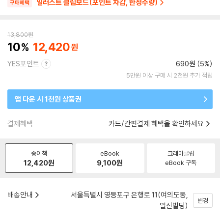
일러스트 클립보드(포인트 차감, 한정수량)
구매혜택
13,800
원
10
12,420
YES포인트
690원 (5%)
5만원 이상 구매 시 2천원 추가 적립
앱 다운 시 1천원 상품권
결제혜택
카드/간편결제 혜택을 확인하세요
종이책
eBook
크레마클럽
12,420
원
9,100
원
eBook 구독
배송안내
서울특별시 영등포구 은행로 11(여의도동,
변경
일신빌딩)