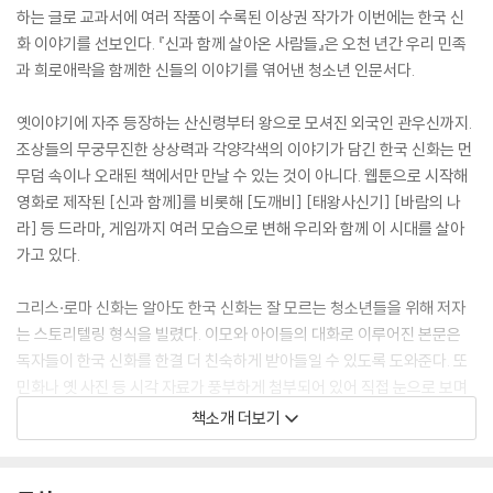
하는 글로 교과서에 여러 작품이 수록된 이상권 작가가 이번에는 한국 신
화 이야기를 선보인다. 『신과 함께 살아온 사람들』은 오천 년간 우리 민족
과 희로애락을 함께한 신들의 이야기를 엮어낸 청소년 인문서다.
옛이야기에 자주 등장하는 산신령부터 왕으로 모셔진 외국인 관우신까지.
조상들의 무궁무진한 상상력과 각양각색의 이야기가 담긴 한국 신화는 먼
무덤 속이나 오래된 책에서만 만날 수 있는 것이 아니다. 웹툰으로 시작해
영화로 제작된 [신과 함께]를 비롯해 [도깨비] [태왕사신기] [바람의 나
라] 등 드라마, 게임까지 여러 모습으로 변해 우리와 함께 이 시대를 살아
가고 있다.
그리스·로마 신화는 알아도 한국 신화는 잘 모르는 청소년들을 위해 저자
는 스토리텔링 형식을 빌렸다. 이모와 아이들의 대화로 이루어진 본문은
독자들이 한국 신화를 한결 더 친숙하게 받아들일 수 있도록 도와준다. 또
민화나 옛 사진 등 시각 자료가 풍부하게 첨부되어 있어 직접 눈으로 보며
신들의 모습을 상상해 볼 수 있도록 구성했다. 우리 조상이 믿고 의지해 온
책소개 더보기
수많은 신들은 비록 작은 경전 하나 없지만 사람들에게 큰 힘이 되어 준 고
마운 존재다. 조상들과 함께 살아온 이 신들의 이야기를 읽다 보면 우리의
또 다른 역사이자 문화를 만날 수 있을 것이다.