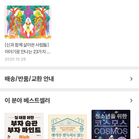
[신과 함께 살아온 사람들]
이야기로 만나는 23가지 한
국 신화
2020.10.28.
배송/반품/교환 안내
이 분야 베스트셀러