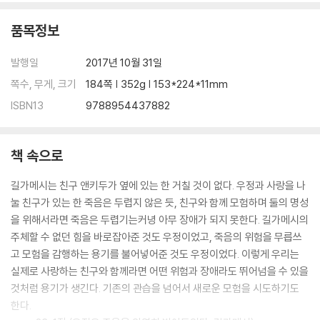
품목정보
발행일
2017년 10월 31일
쪽수, 무게, 크기
184쪽 | 352g | 153*224*11mm
ISBN13
9788954437882
책 속으로
길가메시는 친구 앤키두가 옆에 있는 한 거칠 것이 없다. 우정과 사랑을 나
눌 친구가 있는 한 죽음은 두렵지 않은 듯, 친구와 함께 모험하며 둘의 명성
을 위해서라면 죽음은 두렵기는커녕 아무 장애가 되지 못한다. 길가메시의
주체할 수 없던 힘을 바로잡아준 것도 우정이었고, 죽음의 위험을 무릅쓰
고 모험을 감행하는 용기를 불어넣어준 것도 우정이었다. 이렇게 우리는
실제로 사랑하는 친구와 함께라면 어떤 위험과 장애라도 뛰어넘을 수 있을
것처럼 용기가 생긴다. 기존의 관습을 넘어서 새로운 모험을 시도하기도
한다.