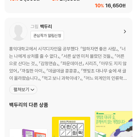
10
16,650
%
원
그림
백두리
관심작가 알림신청
홍익대학교에서 시각디자인을 공부했다. 『말하자면 좋은 사람』, 『너
는 나에게 상처를 줄 수 없다』, 『서른 살엔 미처 몰랐던 것들』, 『어른
으로 산다는 것』, 『감정연습』, 『파운데이션』 시리즈, 『아무도 지지 않
았어』 『까칠한 아이』, 『데굴데굴 콩콩콩』, 『햇빛초 대나무 숲에 새 글
이 올라왔습니다』, 『먹고 보니 과학이네?』, 『어느 외계인의 인류학
보고서』, 『미래가 온다, 플라스틱』, 『미래가 온다, 매직 사이언스』,
펼쳐보기
『솔직함의 적정선』, 『그리고 먹고살려고요』 등 여러 책의 표지와 내
지 그림을 그리고 썼고, 그중에서도 심리 치유서에 그림을 많이 실어
백두리
의 다른 상품
‘위로 전문 그림 작