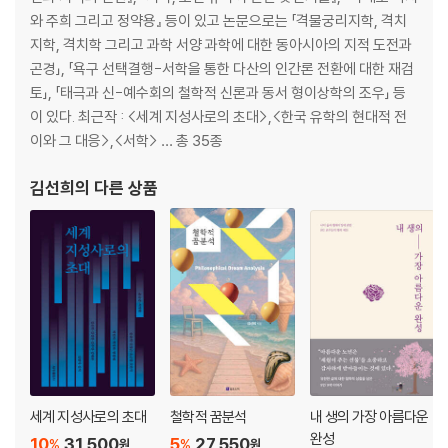
와 주희 그리고 정약용』 등이 있고 논문으로는 「격물궁리지학, 격치
지학, 격치학 그리고 과학 서양 과학에 대한 동아시아의 지적 도전과
곤경」, 「욕구 선택결행-서학을 통한 다산의 인간론 전환에 대한 재검
토」, 「태극과 신-예수회의 철학적 신론과 동서 형이상학의 조우」 등
이 있다. 최근작 : <세계 지성사로의 초대>,<한국 유학의 현대적 전
이와 그 대응>,<서학> … 총 35종
김선희
의 다른 상품
세계 지성사로의 초대
철학적 꿈분석
내 생의 가장 아름다운
완성
10
31,500
5
27,550
%
%
원
원