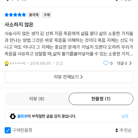
과거의 문학과 철학을 통해 바라보는 삶과 죽음의 문제
삶의 소중한 가치들을 만나는 철학적 여정
죽음을 의식하며 사는 것은 부조리를 기피하지 않으면서 사는 것이다. 자
종이책
구매
신의 부조리한 운명을 의식하지만 체념하지 않고 그 운명을 적극적으로 최
자음과모음 청소년인문 시리즈의 일곱 번째 책 『사소하지 않은 생각: 죽음
사소하지 않은
선을 다해 남김없이 살아낼 것을 다짐하는 것이다. 반항하는 자는 부조리
에게 삶을 묻다』는 이러한 물음에서 시작하여 ‘10대를 위한 삶의 철학’을
사송사지 않은 생각.김 선희 지음.죽음에게 삶을 묻다.삶의 소중한 가치들
의 대립항을 어느 쪽도 폐기하거나 회피하지 않고 팽팽하게 긴장시키면서
다루고 있는 책이다. 한국여성철학회장을 역임하고 지금은 이화여대 철학
과 만나는 방법.그것은 바로 죽음을 이해하는 것이다.죽음 자체는 선도 아
부조리와 대결하는 삶을 살아간다. 구원의 약속이나 구원의 가망이 없을지
과 교수로 재직하며 철학함의 힘을 알려주는 김선희 교수는 ‘철학상담’이
니고 악도 아니다.그 자체는 중요한 문제가 아닐지 모른다.오히려 우리가
라도 부조리와 적극적으로 대항하고 대결하며 사는 것이다. 이제 자살이
라는 분야를 연구하며 자신만의 철학적 길을 모색해온 학자다. 그는 삶의
죽음을 사유하고 성찰할 때,삶의 활기를불어넣어줄 수 있는 소중한 가치들
왜 잘못된 것인지 분명해진다. 자살은 부조리의 대립항의 하나를 폐기함으
문제로 고민해온 다양한 내담자들을 만났고, 그들이 스스로 ‘나는 누구이
과 만나는 것이중요하다..이 문장들이 저자가 피력하는 골자가 아닐까..
k*****6
2018.08.05.
신고
0
댓글
0
로써 부조리를 해소시켜버리기 때문이다.
며 어떤 사람인가’를 성찰하고 자신의 문제를 다룰 수 있도록 철학적 대화
--- p.109, 4장 〈죽음은 삶의 진실을 보게 해준다: 카뮈〉
를 시도해왔다. 그래서 이 책에는 김선희 교수의 오랜 연구와 현장에서의
리뷰 전체보기
상담 경험이 녹아 있으며, 독자들에게 철학적 사유와 방법으로 삶과 죽음
톨스토이는 삶의 의미에 대한 위기를 통해 인간들이 추구하는 돈, 명예, 명
을 바라볼 수 있고 자신의 고민에 대한 이해와 통찰을 얻을 수 있다는 기대
성과 가족애 등은 죽음 앞에서 사상누각일 뿐 진정한 의미를 주지 못한다
를 불러일으킨다.
리뷰
6
한줄평
1
고 보았다. 그리고 유한한 인간의 삶이 구원받기 위해서는 영원불멸의 의
미를 찾아야 한다고 보았다. 그렇지 않다면 인생의 모든 성취는 죽음과 함
제목에서 알 수 있듯 이 책은 사람이 살아가는 데 있어 가장 중요하다고 할
클린봇
이 부적절한 글을 감지 중입니다.
설정
께 다 사라져버리거나 아무 의미도 없이 삶이 끝나버릴 것이라고 보았다.
수 있는 ‘삶과 죽음’을 과거의 문학과 철학 텍스트를 토대로 하여 깊이 들여
그러면 유한한 인간 삶 안에서 추구해야 하는 영원한 의미는 무엇인가? 톨
다보고 있다. 책에 등장하는 사상가들은 총 여섯 명이다. [1장]에서는 고대
구매한줄평
추천순
스토이는 유한한 인간이 추구하고 동경하는 무한한 의미, 유한성 속의 영
메소포타미아의 도시국가 우룩 제1왕조의 전설적인 왕으로 기록되어 있는