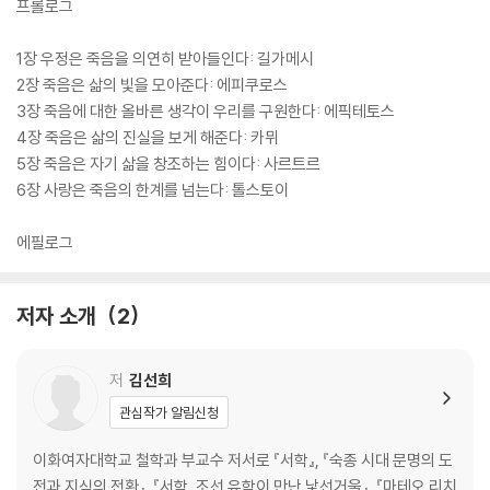
프롤로그
1장 우정은 죽음을 의연히 받아들인다: 길가메시
2장 죽음은 삶의 빛을 모아준다: 에피쿠로스
3장 죽음에 대한 올바른 생각이 우리를 구원한다: 에픽테토스
4장 죽음은 삶의 진실을 보게 해준다: 카뮈
5장 죽음은 자기 삶을 창조하는 힘이다: 사르트르
6장 사랑은 죽음의 한계를 넘는다: 톨스토이
에필로그
저자 소개
2
저
김선희
관심작가 알림신청
이화여자대학교 철학과 부교수 저서로 『서학』, 『숙종 시대 문명의 도
전과 지식의 전환』, 『서학, 조선 유학이 만난 낯선거울』, 『마테오 리치