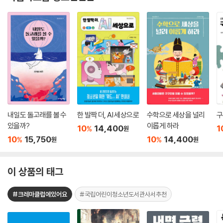
내일도 돌고래를 볼 수
한 발짝 더, AI 세상으로
수학으로 세상을 널리
구
있을까?
이롭게 하라
10
14,400
1
%
원
10
15,750
10
14,400
%
%
원
원
이 상품의 태그
#크레마클럽에있어요
#국립어린이청소년도서관사서추천