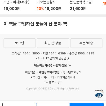
소년의 미래(Me來)
어 보는 통찰력
는 인문학적 소양
1
“우리가 죽지 않는다면 결코 묻지 않을 물음들을 통해, 우리는 삶의 의미를
16,000
10
16,200
21,600
%
원
원
원
묻고 삶의 가치를 찾으며 그 물음과 함께 성장하고 우리의 삶의 소명을 찾
아 나서게 될 것이다.”
이 책을 구입하신 분들이 산 분야 책
―〈여는 글〉 중에서
로그인
최근 본 상품
주문/배송
고객센터 1544-3800
티켓 1544-6399
중고샵 1566-4295
eBook 1:1문의/채팅상담
예스이십사(주) 사업자 정보
이용약관
개인정보처리방침
청소년보호정책
PC버전
회사소개
거래처관계자께
도서홍보
광고
Copyright © YES24 Corp. All Rights Reserved.
MATOM15