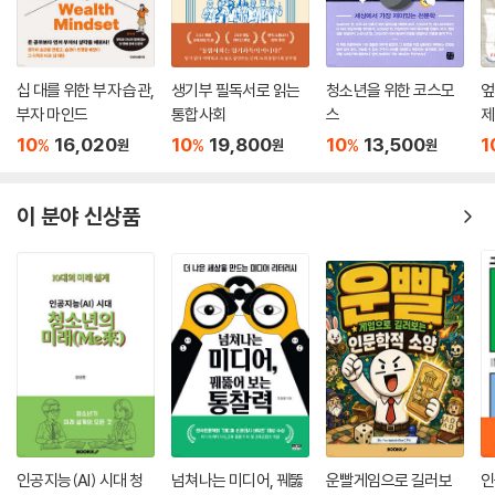
이’를 통해 유한한 인생의 영원한 의미를 사랑에서 찾을 수 있음을 이야기
한다.
십 대를 위한 부자 습관,
생기부 필독서로 읽는
청소년을 위한 코스모
엎
이와 같이 저자는 진정한 삶이란 무엇인지 물음을 던졌던 여섯 명의 사상
부자 마인드
통합사회
스
제
가들을 소개하고 그들의 생각을 자세하게 들여다보며 삶과 죽음에 대해 스
10
16,020
10
19,800
10
13,500
1
%
%
%
원
원
원
스로 생각해볼 수 있도록 독자들을 안내한다. 각 장의 처음에는 본문의 핵
심을 짧게 요약한 글을, 마지막에는 자신이 읽은 내용을 되짚어보고 실제
적으로 고민하고 적용해볼 수 있는 ‘생각해볼 문제’를 함께 실어 책 읽는 즐
이 분야 신상품
거움을 더한다.
유한한 존재인 우리에게 죽음의 문제는 선택의 문제가 아니다. 나의 죽음
이 언제 올지는 알 수 없지만 한 가지는 분명하다. 죽음은 예상보다는 빨리
올 것이다. 따라서 삶의 한복판에서 종말을 숙고하는 가운데 죽음을 준비
하는 것은 유의미한 일이다. 이 책을 읽는 청소년 독자들은 삶과 죽음에 대
한 잘못된 생각으로부터 벗어나 자기 스스로 자신의 삶을 이해하고 주도적
으로 살아갈 수 있다는 긍정적인 생각을 갖게 될 것이다. 나아가 철학이 삶
의 현장에서 누구에게나 자기 삶의 길을 찾기 위한 설렘과 삶의 활기를 줄
수 있는 강력한 실천의 힘을 갖고 있다는 것도 느낄 수 있을 것이다.
인공지능(AI) 시대 청
넘쳐나는 미디어, 꿰뚫
운빨게임으로 길러보
인