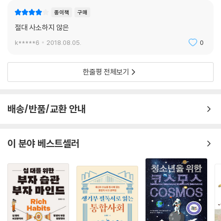
원불멸의 의미가 무엇인지를 물었고, 그가 찾은 것은 사랑이라는 신의 법
신화 속 인물 ‘길가메시’를 소개한다. 친구 앤키두가 죽은 후에 자신이 가진
이었다. 그가 말하는 신의 법은 단지 인습적인 교회 전통과 교리가 아니라,
종이책
구매
모든 부귀와 영화를 버리고 방랑하는 길가메시의 모습을 통해 죽음과 우정
용서와 사랑을 실천한 신의 행적을 따르는 기독교 전통의 사랑의 원리였
절대 사소하지 않은
의 관계, 영생과 죽음의 비밀을 밝힌다. [2장]에서는 에피쿠로스학파의 창
다.
시자이자 죽음의 두려움을 치유하는 데 관심을 가졌던 고대 그리스의 철학
k*****6
2018.08.05.
0
--- p.165, 6장 〈사랑은 죽음의 한계를 넘는다: 톨스토이〉
자 ‘에피쿠로스’를 소개한다. 사람이라면 대부분 죽음을 두려워하게 마련
인데, 에피쿠로스는 죽음을 두려워하는 것에는 아무 근거가 없다는 것을
한줄평 전체보기
주장하며 죽음의 두려움으로부터 자유로웠던 사람이었다. 쉽게 받아들이
기 힘든 그의 주장이 어떻게 이해될 수 있는지, 또 죽음과 탄생 사이에서 우
리에게 주어진 삶의 순간들을 어떻게 바라볼 수 있는지를 살펴보는 것이
배송/반품/교환 안내
이 장의 주요 내용이다. [3장]에서는 참된 자아와 자유에 도달하고 고통과
혼란에서 벗어나기를 추구한 철학자 ‘에픽테토스’를 통해 죽음에 대해 어
떻게 생각해야 할지, 어떻게 받아들이고 자신의 삶을 살아가야 할지를 이
이 분야 베스트셀러
야기한다. [4장]에서는 삶과 죽음의 부조리에 대해 정면으로 바라보기를
촉구한 프랑스의 소설가이자 철학자 ‘카뮈’를 통해 삶의 부조리에 반항하
며 살아가는 인간 삶의 방식을, [5장]에서는 무신론적 실존주의자 ‘사르트
르’를 통해 모든 것이 무의미해 보이는 삶에서도 스스로 자신의 삶을 창조
하고 자기 삶의 저자가 되는 것이 무엇을 의미하는지를 이야기한다. [6장]
에서는 자신의 삶을 걸고 인생의 의미를 구하는 과정에서 신의 법칙이자
그 자체로 신인 사랑의 원리에 도달한 19세기 러시아의 소설가 ‘톨스토