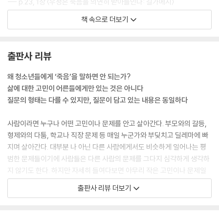
--- p.23, 1장 〈우정은 죽음을 의연히 받아들인다: 길가메시〉
책 속으로 더보기
친구가 죽은 후 길가메시는 죽음과 삶을 넘나드는 여행을 통해 죽음에 관
한 인간과 신들의 비밀을 알게 된다. 그 방랑의 길에서 그의 영혼은 단련되
었으며 인간의 길이 무엇인지 깨달음을 얻는다. 그는 신의 속성을 가지고
출판사 리뷰
태어났으나, 신들의 정원에서 안락을 누리기보다는 우정을 알았던 인간으
로 남기를 선택한 지극히 인간적인 존재였다. 길가메시의 위대함은 왕으로
왜 청소년들에게 ‘죽음’을 말하면 안 되는가?
서의 권력과 성취에 있는 것이 아니라, 죽음과 영생의 의미를 찾는 모험과
삶에 대한 고민이 어른들에게만 있는 것은 아니다
성찰로 깨달음에 도달한 데 있다.
질문의 형태는 다를 수 있지만, 질문이 담고 있는 내용은 동일하다
--- p.32, 1장 〈우정은 죽음을 의연히 받아들인다: 길가메시〉
사람이라면 누구나 어떤 고민이나 문제를 안고 살아간다. 부모와의 갈등,
‘죽음은 우리에게 아무것도 아니다’라는 사실을 제대로 이해하게 되면, 죽
형제와의 다툼, 학교나 직장 문제 등 매일 누군가와 부딪치고 딜레마에 빠
을 운명의 삶에 대해서도 담담하게 받아들일 수 있다. 죽음이 아무것도 아
지며 살아간다. 대부분 나 아닌 다른 사람에게서도 비슷하게 일어나는 평
니라면, 이제 초점은 삶으로 이동하게 된다. 불멸에 대한 헛된 갈망 대신에
범한 문제들이기에 사람들은 다른 사람의 문제를 그다지 심각하게 생각하
현실의 삶에 집중하도록 해준다. 죽음을 두려워하기보다는 현재의 삶에 집
지 않기도 한다. 하지만 자세히 들여다보면 아무리 작은 고민이나 문제일
중하고 현재의 시간에 감사하며 삶을 누리는 것이 중요해진다. 또한 ‘죽음
지라도 누군가는 어떤 문제 때문에 극심한 고통을 겪으며 살아간다는 것을
출판사 리뷰 더보기
은 두려운 일이 아니다’라는 사실을 진정으로 깨달은 사람은 죽음의 두려
우리는 알 수 있다. 문제를 해결하기 위해 누군가에게 털어놓기도 하고, 골
움으로부터 자유롭게 살 수 있다. 이것이 에피쿠로스의 가르침이다.
몰히 생각해보기도 하지만 답을 찾는 것이 쉽지만은 않다. 그렇다 보니 고
--- p.53, 2장 〈죽음은 삶의 빛을 모아준다: 에피쿠로스〉
통으로부터 벗어나고 싶어서 자기 자신을 포기하기도 하고, 회의감에 사로