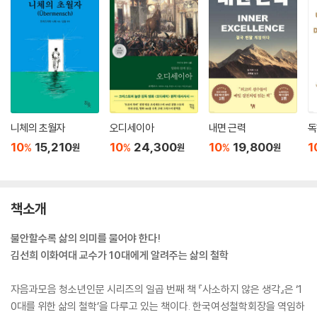
니체의 초월자
오디세이아
내면 근력
독
10
15,210
10
24,300
10
19,800
1
%
%
%
원
원
원
책소개
불안할수록 삶의 의미를 물어야 한다!
김선희 이화여대 교수가 10대에게 알려주는 삶의 철학
자음과모음 청소년인문 시리즈의 일곱 번째 책 『사소하지 않은 생각』은 ‘1
0대를 위한 삶의 철학’을 다루고 있는 책이다. 한국여성철학회장을 역임하