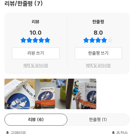
리뷰/한줄평
7
잡혀 일상을 제대로 살지 못하기도 한다. 때로는 자살 같은 극단적인 방법
에피쿠로스의 쾌락주의는 생각 없이 방탕한 쾌락의 추구가 아니라, 잘못된
을 선택하기도 한다. 산다는 것이 도대체 무슨 의미가 있는 것인지 수시로
생각으로 두려움을 일으키는 미망에 빠지지 말고 지혜롭고 사려 깊게 산다
묻게 된다.
리뷰
한줄평
면 즐겁게 살 수 있다는 것을 가르친다. 그의 가르침은 오늘날 우리에게도
10.0
8.0
중요한 메시지를 전한다. 즐겁게 살기 위해서는 명료하게 생각하고 사려
이런 상황이 어른들에게만 해당하는 것은 아니다. 무기력하고, 우울하고,
깊게 사는 것이 최선의 길이라는 것이다. 동시에 고통이나 두려움의 부정
행복한 삶이 무엇인지 고민하게 되는 불안한 상황들이 십대 청소년들에게
적인 감정에 휘둘리지 않기 위해서는 감정의 근거들을 올바르게 검토하는
도 비일비재로 일어난다. 그렇다 보니 직접적으로 고민을 드러내지는 않더
리뷰 쓰기
한줄평 쓰기
사고의 훈련이 필요하다는 것을 가르쳐준다.
라도 삶에 대한 나름의 고민을 가지고 살아갈 수밖에 없다. 어른들이 으레
--- p.63, 2장 〈죽음은 삶의 빛을 모아준다: 에피쿠로스〉
생각하는 것과는 달리 삶에 대해 그 어느 때보다 그 누구보다 진지하게 고
혜택 및 유의사항
혜택 및 유의사항
민하는 시기를 보낼 수도 있는 것이다. 질문의 형태는 다를 수 있지만, 질문
오늘날에도 내면의 자유는 중요한 가치이고, 자본주의 시대는 내적으로 자
이 담고 있는 내용은 동일하다. 산다는 것은 무엇인지, 어떻게 해야 잘 사는
유로운 삶을 살기가 더욱 어려운 시대다. 에픽테토스는 진정 자유로운 삶
것인지가 바로 그것이다. 아이이든 어른이든 사람은 누구나 동일하게 살아
을 살기 위해서는 세상과 사물에 대한 올바른 표상을 형성하고, 돈이나 명
가고 죽어간다. 삶과 죽음은 우리의 일상 속에 얽히고설켜 있다. 그런 고민
예와 권력 등 남에게 달린 것에 대해 자신의 자유를 저당 잡히지 않도록 단
이 있을 때 10대 청소년들은 어떻게 그 고민을 해결해나갈까. 누구에게 어
호한 태도가 필요하다고 말한다. 그의 철학은 인생의 중요한 지점마다 스
떻게 도움을 받을 수 있을까. 그들의 고민과 문제에 관해 우리 어른들은 어
5
7
스로에게 다음 물음을 묻기를 요청한다. ‘자유롭게 살 것인가, 아니면, 외부
떻게 대화할 수 있을까?
가치들을 누리기 위해 자유를 양보할 것인가?’ 오늘날에도 에픽테토스는
리뷰
6
한줄평
1
이 물음에 대해 분명 하나의 지침을 마련해줄 것이다.
이보다 더 진지하게 삶과 죽음을 이야기할 수 있을까?
--- p.97, 3장 〈죽음에 대한 올바른 생각이 우리를 구원한다: 에픽테토스〉
구매리뷰
추천순