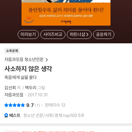
미리보기
사이즈비교
파트너샵
공유하기
소득공제
자음과모음 청소년인문
사소하지 않은 생각
죽음에게 삶을 묻다
김선희
저
백두리
그림
자음과모음
2017.10.31.
9.7
판매지수
12
7
베스트
청소년 인문/사회/경제 top100 5주