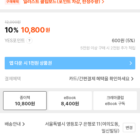
일러스트 클립보드(포인트 차감, 한정수량)
구매혜택
12,000
원
10
10,800
YES포인트
600원 (5%)
5만원 이상 구매 시 2천원 추가 적립
앱 다운 시 1천원 상품권
결제혜택
카드/간편결제 혜택을 확인하세요
종이책
eBook
크레마클럽
10,800
원
8,400
원
eBook 구독
배송안내
서울특별시 영등포구 은행로 11(여의도동,
변경
일신빌딩)