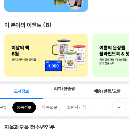
이 분야의 이벤트
8
리뷰/한줄평
도서정보
배송/반품/교환
7
분류
품목정보
책 속으로
출판사 리뷰
자음과모음 청소년인문