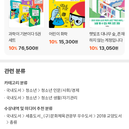
과학이 기본이다 5권
어린이 화학
햇빛초 대나무 숲, 존재
세트
하지 않는 계정입니다
10
15,300
%
원
10
76,500
10
13,050
%
%
원
원
관련 분류
카테고리 분류
국내도서
청소년
청소년 인문/사회/경제
국내도서
청소년
청소년 생활/자기관리
수상내역 및 미디어 추천 분류
국내도서
세종도서_(구)문화체육관광부 우수도서
2018 교양도서
총류