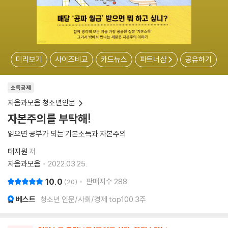
미리보기
사이즈비교
카드뉴스
파트너샵
공유하기
소득공제
자음과모음 청소년인문
자본주의를 부탁해!
읽으면 공부가 되는 기본소득과 자본주의
태지원
저
자음과모음
2022.03.25.
10.0
판매지수
288
20
베스트
청소년 인문/사회/경제 top100 3주