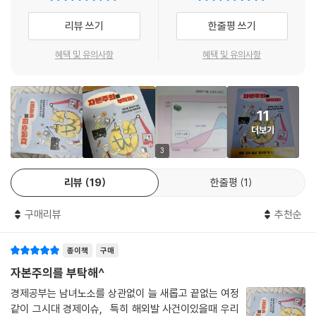
야에서 소비했지요. 코로나19로 줄어들었던 가계 소비가 전 국민에게 1차
『자본주의를 부탁해!』에서는 이러한 질문들에 대한 답을 기본소득을 통해
리뷰 쓰기
한줄평 쓰기
긴급재난지원금이 지급된 5월 이후 회복되기 시작했다는 연구 결과도 있
들여다본다. 청소년의 눈높이에서 그동안 자본주의가 어떻게 변화해 왔는
습니다.
지를 살펴보고, 어떤 한계점을 보여 주었는지, 다가올 미래에는 어떤 문제
혜택 및 유의사항
혜택 및 유의사항
반면 재난지원금의 효과를 반박하는 의견도 있습니다. 재난지원금이 주어
점이 나타날지 등을 알기 쉽게 풀어냈다. 나아가 기본소득이 바꾸어 놓을
진 당시에만 반짝 효과가 있었을 뿐 쓴 돈에 비하면 그 효과가 터무니없이
미래의 자본주의의 모습을 예측해 보고, 지금 우리가 함께 고민해 볼 지점
작다는 분석이었습니다. 국내 소비 활성화를 위해 든 돈에 비해 신용카드
들을 짚어 준다. 이를 통해 앞으로의 우리 삶을 바라보고 이해함으로써 청
와 체크카드 매출은 그 절반에도 못 미치는 수준이었다며 재난지원금이 비
11
소년들이 더 나은 자본주의를 모색하고 사고를 확장할 수 있도록 돕는다.
효율적이라는 평가를 내린 언론도 있습니다.
더보기
이 책이 품고 있는 역사, 문화, 경제, 기술 이야기에 귀 기울이다 보면 자신
다양한 논의가 오간 건 사실이지만, 긴급재난지원금은 사람들의 관심을 새
도 모르는 사이 기본소득이 우리에게 주는 진정한 의미를 깨달을 수 있을
3
로운 곳으로 향하게 만들었습니다. 전 가구가 정부로부터 대가 없이 일정
것이다.
한 소득을 받은 것은 새로운 경험이었습니다. 자연스럽게 이 경험은 기본
리뷰
19
한줄평
1
소득에 대한 관심으로 이어졌습니다. 긴급재난지원금은 기본소득과 달리
일정한 주기로 주어진 게 아니라는 차이가 있기는 합니다. 그러나 국가가
구매리뷰
추천순
일정한 소득을 나누어 주었고, 그 돈으로 소비를 한다는 건 확실히 새로운
일이었지요. 이는 사람들이 기본소득에 대한 찬성과 반대의 입장을 더 자
종이책
구매
세하게 살펴보는 계기가 되었습니다. --- p.117~118
자본주의를 부탁해^
경제공부는 남녀노소를 상관없이 늘 새롭고 끝없는 여정
같이 그시대 경제이슈, 특히 해외발 사건이있을때 우리
기본소득을 실시하려면 풀어야 할 숙제가 많습니다. 그중 가장 중요한 핵