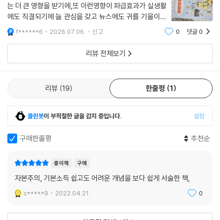
는 더 큰 영향을 받기에,또 이런영향이 파급효과가 실생활
심 문제는 ‘돈’입니다. 기본소득을 실현하기 위해서는 국가에 많은 돈이 필
에도 직결되기에 늘 관심을 갖고 뉴스에도 귀를 기울이게
요합니다. 연구에 따르면 월 30만 원을 기본소득으로 주기 위해서는 매년
되는데 이책이 그런 기본 지식을 갖는데 기대된다^
f******6
2026.07.06.
신고
0
댓글
0
186조 원이 필요하다고 합니다. 50만 원을 주려면 약 309조 원이 필요하
지요. 우리나라의 1년 정부 예산이 558조 원(2021년 기준)인 걸 생각하면
리뷰 전체보기
결코 적은 돈이 아닙니다.
기본소득에 반대하는 입장에서는 재원 마련의 어려움을 가장 중요한 이유
로 언급합니다. 국민에게 월 10만 원씩만 주어도 62조 원이 필요합니다.
리뷰
19
한줄평
1
이는 절대 마련하기 쉬운 돈이 아닙니다. 게다가 월 5만 원, 10만 원씩 국민
에게 주는 돈은 ‘푼돈’에 그치니 그 효과도 제대로 기대할 수 없다고 말하지
클린봇
이 부적절한 글을 감지 중입니다.
설정
요. 기본소득에 반대하는 이들은 무엇보다 부족한 돈, 들이는 돈에 비해 효
과가 떨어지는 문제를 지적합니다. 재원이 부족하니 실현 가능성이 떨어진
구매한줄평
추천순
다는 이야기지요. --- p.149~150
종이책
구매
누군가의 삶의 질을 높이는 데 의미가 있으나 경제적으로는 그 가치를 계
자본주의, 기본소득 쉽고도 어려운 개념을 보다 쉽게 서술한 책,
산할 수 없는 일이 많습니다. 사회나 공동체 유지에 꼭 필요하지만 보수를
c*****9
2022.04.21.
0
받지 않는 일도 많지요. 그러나 많은 현대인이 자신이 하고 싶은 일, 살아가
는 데 의미 있는 일을 찾거나 실행할 수 있는 시간은 충분히 누리지 못합니