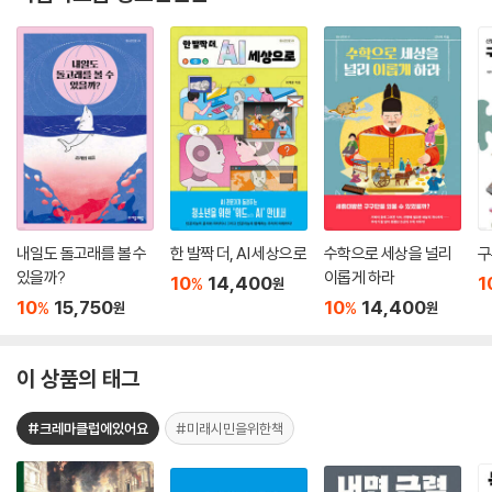
내일도 돌고래를 볼 수
한 발짝 더, AI 세상으로
수학으로 세상을 널리
구
있을까?
이롭게 하라
10
14,400
1
%
원
10
15,750
10
14,400
%
%
원
원
이 상품의 태그
#크레마클럽에있어요
#미래시민을위한책