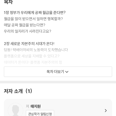
목차
익힐 수 있을 것이다. 뿐만 아니라 치열하게 대립하고 있는 논쟁점을 들여
다보면서 사회를 비판적으로 바라보는 눈을 기르고 토론과 논술을 준비할
1장 정부가 우리에게 공짜 월급을 준다면?
수도 있다. 미래 사회를 이끌어 갈 십대에게 이 책이 기본소득의 의미를 함
월급을 많이 받으면서 일하면 행복할까?
께 생각해 보고 새로운 자본주의를 맞이하는 첫걸음이 되기를 바란다.
매달 공짜 월급을 받는다면?
우리의 일자리가 사라진다고요?
2장 새로운 자본주의 시대가 온다!
딩동! 택배아저씨의 노동력이 도착했습니다
플랫폼으로 세상을 지배할 수 있다고?
데이터가 돈이다! 플랫폼 자본주의의 힘
자본주의가 뭐길래
목차 더보기
3장 기본소득, 시험대에 오르다
재난지원금, 경기침체의 구원투수로 나서다
저자 소개
1
기본소득이 있으면 게을러질까 VS 의욕이 생길까 - 기본소득을 둘러싼 찬
반토론①
기본소득이 가난한 사람들을 도울 수 있을까? - 기본소득을 둘러싼 찬반
저
태지원
토론②
관심작가 알림신청