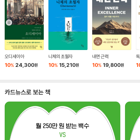
오디세이아
니체의 초월자
내면 근력
독
10
24,300
10
15,210
10
19,800
1
%
%
%
원
원
원
카드뉴스로 보는 책