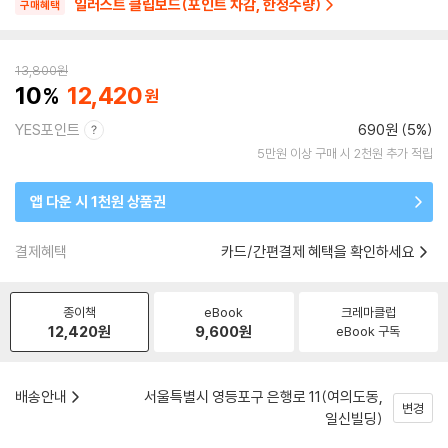
일러스트 클립보드(포인트 차감, 한정수량)
구매혜택
13,800
원
10
12,420
YES포인트
690원 (5%)
5만원 이상 구매 시 2천원 추가 적립
앱 다운 시 1천원 상품권
결제혜택
카드/간편결제 혜택을 확인하세요
종이책
eBook
크레마클럽
12,420
원
9,600
원
eBook 구독
배송안내
서울특별시 영등포구 은행로 11(여의도동,
변경
일신빌딩)