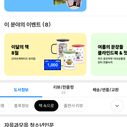
이 분야의 이벤트
8
리뷰/한줄평
도서정보
배송/반품/교환
20
분류
품목정보
책 속으로
출판사 리뷰
자음과모음 청소년인문