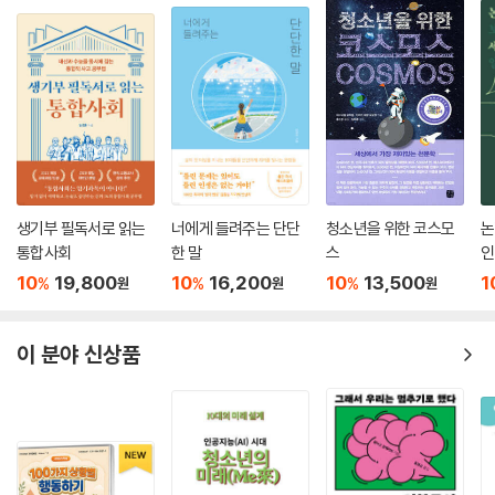
생기부 필독서로 읽는
너에게 들려주는 단단
청소년을 위한 코스모
논
통합사회
한 말
스
인
10
19,800
10
16,200
10
13,500
1
%
%
%
원
원
원
이 분야 신상품