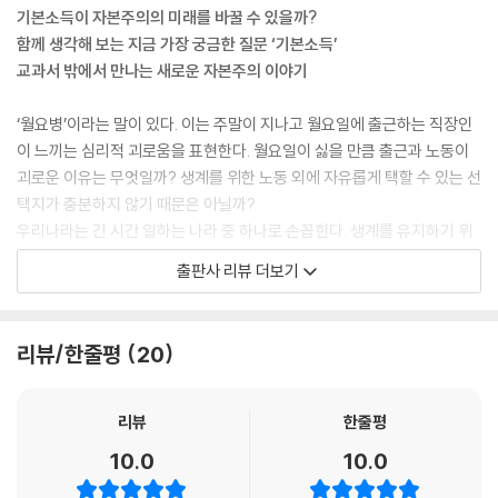
때 어떤 일이 벌어질까요? 2021년 6월, 구글은 그동안 공짜로 제공하던
기본소득이 자본주의의 미래를 바꿀 수 있을까?
포토 서비스를 유료로 전환했습니다. 이전에는 구글이 아니더라도 디지털
함께 생각해 보는 지금 가장 궁금한 질문 ‘기본소득’
자료를 저장해 놓을 수 있는 개인용 클라우드 서비스를 제공하는 기업들이
교과서 밖에서 만나는 새로운 자본주의 이야기
있었습니다. 그러나 경쟁업체들이 대부분 유료로 서비스를 운영하는 동안
구글은 과감하게 공짜로 서비스를 제공했지요. 사람들이 구글의 무료 서비
‘월요병’이라는 말이 있다. 이는 주말이 지나고 월요일에 출근하는 직장인
스를 선호하자 다른 업체들은 경쟁력을 잃고 서비스를 중단했습니다. 그
이 느끼는 심리적 괴로움을 표현한다. 월요일이 싫을 만큼 출근과 노동이
결과 구글은 무료 서비스를 통해 전 세계 10억 명 이상의 엄청난 이용자를
괴로운 이유는 무엇일까? 생계를 위한 노동 외에 자유롭게 택할 수 있는 선
확보했습니다.
택지가 충분하지 않기 때문은 아닐까?
무료 혹은 낮은 가격을 미끼로 경쟁업체를 물리치고 시장에서 힘을 키운
우리나라는 긴 시간 일하는 나라 중 하나로 손꼽힌다. 생계를 유지하기 위
뒤에 가격을 올리거나 유료 서비스로 전환하는 방식은 거대 기업의 대표적
해, 병을 치료하기 위해, 더 나은 삶을 살기 위해 이른 아침부터 저녁까지
출판사 리뷰 더보기
인 전략입니다. 이용자들은 울며 겨자 먹기로 기업이 정해 놓은 가격을 따
부지런히 일한다. 그 속에서 자신이 하고 싶은 일이나 꿈을 포기하는 일도
를 수밖에 없지요. 그 피해는 고스란히 소비자의 몫으로 돌아가는 경우가
적지 않다. 그럼에도 불구하고 빈곤으로 인해 불행한 일을 겪는 누군가의
많습니다. 소비자가 저렴하고 편리한 서비스를 선호하는 건 당연한 일이지
이야기를 종종 접할 수 있다. 어려서부터 우리는 ‘열심히 노력한 만큼 대가
리뷰/한줄평
20
만, 한 번쯤 생각해 볼 문제이기도 합니다. --- p.72~74
를 얻고 풍요로운 삶을 누릴 수 있다’는 말을 들어 왔다. 그런데 아무리 열
심히 일해도 빈곤한 삶을 쉽게 벗어날 수 없는 이웃의 이야기는 그동안 배
워 알고 있던 자본주의의 모습과는 다른 것만 같다. 대체 왜 이런 일이 벌어
리뷰
한줄평
경기 침체를 막기 위해 취한 긴급 조치인 재난지원금은 제대로 효과를 보
지는 것일까? 우리는 언제부터 하루 중 대다수의 시간을 돈을 벌기 위해 일
10.0
10.0
았을까요? 긴급재난지원금이 지급된 뒤 실제로 소비가 늘어난 것으로 나
해야 한다고 생각하게 되었을까? 오늘날의 분주하고 정신없는 삶은 어디
타났습니다. 사람들은 식료품 및 음식을 사거나 병원에 가는 등 다양한 분
에서부터 시작되었을까?