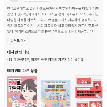
기본소득에 필요한 돈은 충분할까 VS 부족할까 - 기본소득을 둘러싼 찬반
토론③
한국교원대학교 일반 사회교육과에서 학부와 대학원을 마쳤다. 대학
졸업 후 중·고등학교에서 사회 교사로 경제, 사회문화, 역사, 지리 등
4장 공짜 월급으로 세상은 어떻게 변할까?
다양한 과목을 가르치고 있다. 학생들이 자칫 지루하게 생각하거나
기본소득을 실험해 보았습니다
암기 과목으로 여기는 사회 과목을 더 쉽고 재미있게 가르쳐 주고 싶
하고 싶은 일을 선택할 자유는 무엇으로부터 나올까?
었다. 이러한 소망으로 『1일 1단어 1분으로 끝내는 경제공부』, 『자본
싫은 일에 ‘NO’라고 말할 수 있는 세상
주의 사회, 빈부격차는 당연한 걸까?』, 『이 장면, 나만 불편한가요?』,
펼쳐보기
『자본주의를 부탁해』, 『이 정도는 알아야 하는 최소한의 경제 법칙』
에필로그
- 게으르지 않았지만 삶의 선택권이 없는 이들을 생각하며
등을 집필했다. 전국사회과교과연구회에서 다른 선생님들과 함께
태지원
인터뷰
참고 문헌
『독도를 부탁해』, 『미술관 옆 사회교실』
[읽다]
하루 1분, 읽기만 해도 경제의 기본지식이 쌓여요
태지원
의 다른 상품