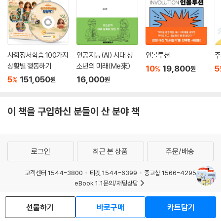
사회정서학습 100가지
인공지능(AI) 시대 청
인볼루션
주
상황별 행동하기
소년의 미래(Me來)
10
19,800
5
%
원
5
151,050
16,000
%
원
원
이 책을 구입하신 분들이 산 분야 책
로그인
최근 본 상품
주문/배송
고객센터 1544-3800
티켓 1544-6399
중고샵 1566-4295
eBook 1:1문의/채팅상담
예스이십사(주) 사업자 정보
선물하기
바로구매
카트담기
이용약관
개인정보처리방침
청소년보호정책