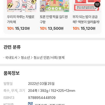
우리의 하루는 차별로
토론 만렙 찍을 길드원
부자 되는 법이 궁금
가득해
구함
해? 책봇이 알려줄게!
10
15,120
10
13,500
10
15,120
%
%
%
원
원
원
관련 분류
국내도서
청소년
청소년 인문/사회/경제
품목정보
발행일
2022년 03월 25일
쪽수, 무게, 크기
204쪽 | 392g | 152*225*12mm
ISBN13
9788954448109
KC인증