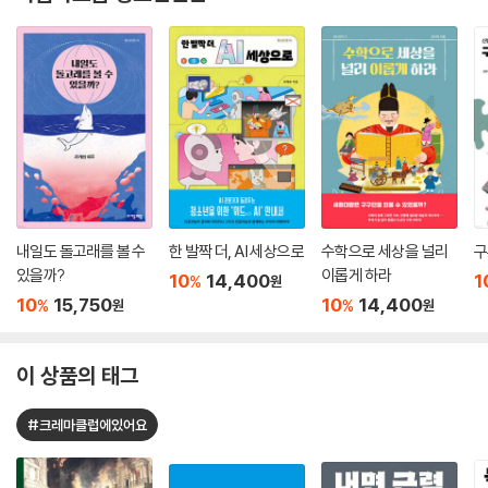
내일도 돌고래를 볼 수
한 발짝 더, AI 세상으로
수학으로 세상을 널리
구
있을까?
이롭게 하라
10
14,400
1
%
원
10
15,750
10
14,400
%
%
원
원
이 상품의 태그
#크레마클럽에있어요