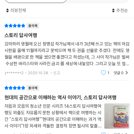
--- p.132
리뷰전체
추천순
“능양군께서 친병을 이끌고 연서역에서 우리를 기다리고 있네. 속히 합류
해서 도성으로 진입하지 않으면 이번 거사는 실패로 돌아갈 거야.”
종이책
이야기를 들은 김자점이 동조한다는 표정으로 고개를 끄덕이자 이괄은 타
스토리 답사여행
고 온 백마에 올라탔다. 그러고는 착호갑사가 들고 있던 횃불을 뺏어 들고
강의하러 영월에 오신 정명섭 작가님께서 내가 3년째 쓰고 있는 책의 마감
큰 나무 아래 서서 굵직한 목소리로 외쳤다.
시한을 올해 11월까지라고 못박으며 책 두 권을 선물로 주셨다. 전에도 영
“언제까지 이러고 있을 건가! 대오를 정비해서 도성을 들이쳐 폭군을 몰아
월을 배경으로 한 책을 썼으면 좋겠다고 하셨는데, 그 사이 작가님은 벌써
내고 나라를 바로잡아야 한다! 여기서 꾸물대고 있다가 날이 밝으면 우리
수상한 바리스타와 사라진 금괴 를 세상에 내놓았다. 그리고 오늘 또 얼른
모두 북망산에서 만나게 될 것이다!”
영월 답사 여행기를 써 보라며 ＜스토리 답사 여행＞을 건네주며 무언의
z*******2
2020.10.28.
신고
1
댓글
0
여진족과의 전투로 잔뼈가 굵은 이괄은 명분과 공포심을 이용해서 모인 사
압박을...
람들을 휘어잡았다. 삼삼오오 모여 웅성거리던 착호갑사를 비롯한 참여자
종이책
들이 이괄 앞에 모여 섰다.
“대오를 정비하라! 착호갑사는 왼쪽, 나머지 군졸은 오른쪽으로 서라! 꾸
현대의 공간으로 이해하는 역사 이야기, 스토리 답사여행
물거리면 군율에 의거해 참수할 것이다!”
자음과 모음의 청소년 인문 시리즈 14스토리 답사여행여
착호갑사와 군졸이 줄지어 서자 아연 긴장감이 흘렀다. 그럭저럭 대오가
행도 외출도 자유롭지 못한 상황에서 책으로 여행하는 시
완성되자 이괄이 목청껏 외쳤다.
간 "스토리 답사여행""현대의 공간으로 이해하는 과거 역
“나를 따르라!”
사 이야기"1장 외세와 격돌한 결정적 장면.필사의 탈출 -
--- p.168
아관파천,조선, 미국과 싸우다 - 신미양요,기나긴 하루 -