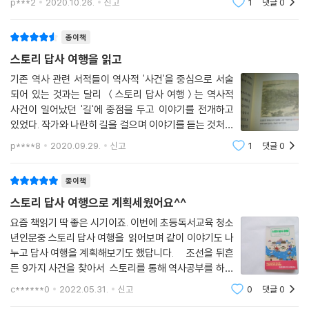
p***2
2020.10.26.
신고
1
댓글
0
칠천량해전,이순신의 바다 - 명량해전구한말 공사관 거
리라고 불렸다. 지금의 정동으로 캐나다 대사
의병들은 고향을 근거지로 삼아 일본군과 관군으로 구성된 토벌대와 교전
종이책
했다. 하지만 이런 방식의 전투는 한두 차례의 승리는 거둘지 몰라도 결정
스토리 답사 여행을 읽고
적인 승리를 가져올 수는 없었다. 토벌대는 한 번의 전투에서 패배하더라
도 다시 추가 병력을 보낼 수 있었기 때문이다.
기존 역사 관련 서적들이 역사적 '사건'을 중심으로 서술
되어 있는 것과는 달리 ＜스토리 답사 여행＞는 역사적
따라서 의병들이 서울을 공격해 점령한다면 조선에서 일본을 아예 몰아내
사건이 일어났던 '길'에 중점을 두고 이야기를 전개하고
는 것이 가능했다. 이전의 의병들은 인원이나 무기가 부족했기 때문에 엄
있었다. 작가와 나란히 길을 걸으며 이야기를 듣는 것처럼
두도 내지 못했지만 1907년 군대해산 이후로 이를 시도하려는 움직임이
거리의 모습과 그에 관련된 역사적 사건들이 생생하게 설
많아졌다. 특히 진위대가 합류하면서 전력이 강력해진 원주 지역 의병들이
p****8
2020.09.29.
신고
1
댓글
0
명되어 있었다. 이 책을 읽으며 가장 좋았던 부분은 간략
주축이 되어 진행했다. 핵심 인물은 원주에서 봉기한 관동 창의대장 이인
하게 그려진 지도와 구체적인 이동경로 가이
영과 원주 진위대 특무정교 출신 의병장 민긍호 그리고 경기도를 활동 무
종이책
대로 하고 있는 전직 관리 허위였다. 모두 해산 군인들과 적극적으로 손을
스토리 답사 여행으로 계획세웠어요^^
잡거나 혹은 아예 해산 군인 출신이라는 공통점이 있다.
요즘 책읽기 딱 좋은 시기이죠. 이번에 초등독서교육 청소
각지의 의병들을 규합해서 서울로 쳐들어간다는 이인영의 계획은 1907년
년인문중 스토리 답사 여행을 읽어보며 같이 이야기도 나
가을, 전국의 의병들에게 힘을 모으자는 격문을 보내는 것으로 시작한다.
누고 답사 여행을 계획해보기도 했답니다. 조선을 뒤흔
--- p.230
든 9가지 사건을 찾아서 스토리를 통해 역사공부를 하고
답사까지 이어지게 만든 역사책, 온가족이 함께 읽는 초등
c******0
2022.05.31.
신고
0
댓글
0
독서교육으로 좋은 청소년인문 스토리 답사 여행은 계속