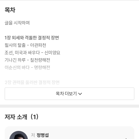
목차
글을 시작하며
1장 외세와 격돌한 결정적 장면
필사의 탈출 - 아관파천
조선, 미국과 싸우다 - 신미양요
기나긴 하루 - 칠천량해전
이순신의 바다 - 명량해전
2장 권력을 둘러싼 결정적 장면
아들, 아버지에게 칼을 겨누다 - 제1차 왕자의 난
목차 더보기
사모뿔을 빌리러 가는 길 - 계유정난
반란과 반정의 갈림길 - 인조반정
저자 소개
1
3장 더 좋은 세상을 향한 결정적 장면
근대화를 향한 꿈 - 갑신정변
나라를 구하러 가다 - 서울진공작전
저
정명섭