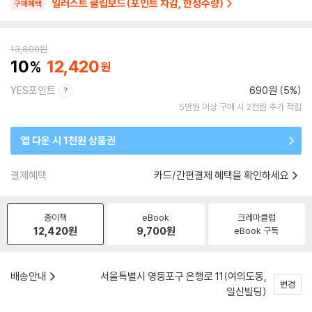
일러스트 클립보드(포인트 차감, 한정수량)
구매혜택
13,800
원
10
12,420
YES포인트
690원 (5%)
5만원 이상 구매 시 2천원 추가 적립
앱 다운 시 1천원 상품권
결제혜택
카드/간편결제 혜택을 확인하세요
종이책
eBook
크레마클럽
12,420
원
9,700
원
eBook 구독
배송안내
서울특별시 영등포구 은행로 11(여의도동,
변경
일신빌딩)