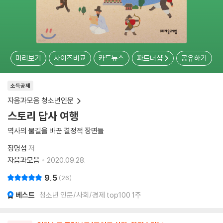
미리보기
사이즈비교
카드뉴스
파트너샵
공유하기
소득공제
자음과모음 청소년인문
스토리 답사 여행
역사의 물길을 바꾼 결정적 장면들
정명섭
저
자음과모음
2020.09.28.
9.5
26
베스트
청소년 인문/사회/경제 top100 1주