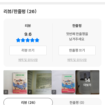
김완의 대답을 들은 박곤과 군졸들이 고개를 끄덕거렸다. 잠시 후, 나무토
을 둘러싼 장면에서는 왕위를 두고 일어난 제1차 왕자의 난, 계유정란, 인
막에 몸을 의지한 조선 수군들이 섬을 발견하고는 필사적으로 헤엄치는 것
조반정의 자취를 찾아 떠난다. 누가 어떤 이유에서 권력을 노리게 되었는
리뷰/한줄평
26
이 보였다. 김완은 박곤과 함께 달려가 그들을 구조했다.
지, 사건으로 인해 어떤 나비효과가 일어났는지 등을 중점적으로 다룬다.
--- p.67
3장 더 좋은 세상을 향한 장면에서는 새로운 세상을 꿈꾼 갑신정변, 서울
진공작전의 한 장면을 담았다. 개혁을 이루고자 했지만 결국 무너지고만
리뷰
한줄평
이방원의 집터는 쉽게 찾을 수 있다. 바로 서촌 자하문로에 세종대왕이 탄
그들의 안타까운 사연이 우리 주변 어디에 남아 있는지 알 수 있다.
9.6
생한 곳이 있기 때문이다. 세종대왕은 아버지 이방원이 왕자의 난을 일으
첫번째 한줄평을
남겨주세요.
키기 1년 전인 1397년에 태어났다. 어쩌면 이방원은 부하들과 집을 떠나
역사학자 에드워드 카가 남긴 “역사란 현재와 과거의 끊임없는 대화이
기 전에 잠이 든 세종대왕을 잠시 보고 떠났을 수도 있다. 자하문로에서 자
다”라는 말처럼 역사는 과거에 머물러 있지 않고 현재와 상호작용한다. 역
리뷰 쓰기
한줄평 쓰기
하문로9길로 접어드는 사거리에서 청와대 방향으로 조금만 올라가면 길
사의 물길을 바꾼 장면들의 자취를 따라가다 보면 그간 역사책으로만 보던
거리에 세종대왕이 탄생한 곳이라는 표지석이 보인다.
객관적 사건들이 과거에만 머물러 있지 않고 전혀 다른 느낌으로 독자 곁
혜택 및 유의사항
혜택 및 유의사항
이곳에서 출발한 이방원은 자하문로를 따라 쭉 내려왔다가 지금의 경복궁
에 서 있을 것이다.
역사거리에서 왼쪽으로 방향을 틀어서 광화문 앞 육조거리의 제일 끝에 있
던 삼군부에 도착한다. 1923년 전차 부설 공사로 사라진 서남쪽 망루 서십
자각에서 경계를 서던 병사들은 뭔가 이상한 낌새를 챘을 것이다. 지금은
14
차들이 쉴 새 없이 지나다니고 사람들도 적지 않게 걸어 다니는 번잡한 곳
더보기
이지만 당시 자하문로는 지금처럼 붐비지 않았을 것이다. 그곳을 비장한
3
2
7
표정으로 말을 타고 가는 이방원과 측근들을 마주친 사람들은 정말로 어리
둥절했을 것이다.
리뷰
26
한줄평
0