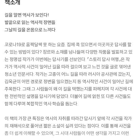
책소개
길을 알면 역사가 보인다!
발끝으로 읽는 역사적 장면들
그날의 길을 온몸으로 느끼다
코로나19로 옴짝달싹 못 하는 요즘. 집에 콕 있으면서 이곳저곳 답사를 할
수 있는 방법이 있다? 장르와 소재를 넘나들며 다양한 작품을 발표하고 있
는 정명섭 작가가 이번에는 답사기를 선보인다. 『스토리 답사 여행』은 작
가가 역사적 사건이 일어난 길을 따라 걸으며 보고 느낀 것을 글로 엮어낸
청소년 인문서다. 작가는 고종이 어느 길을 따라 러시아 공사관에 갔는지,
김옥균이 어떤 경로로 정변을 일으켰는지 등 역사적인 사건이 일어난 길에
주목한다. 그때 그 사람들이 왜 이 길을 택했는지를 파헤치며 각 사건에 대
한 전반적인 설명을 답사기에 담았다. 더불어 길에 얽힌 또 다른 사건들도
함께 다루며 복합적인 역사 학습을 돕는다.
이 책의 가장 큰 특징은 역사의 자취를 따라간 답사기 앞에 각 사건을 작가
의 재해석으로 풀어낸 짧은 소설이 실려 있다는 점이다. 이를 통해 사건을
좀 더 쉽게 이해할 수 있으며, 그 시대 사람들이 어떤 생각을 가지고 이런