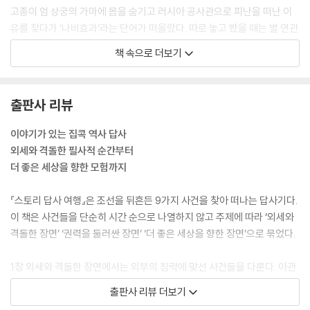
고종이 엄 상궁의 가마에 몸을 숨기고 러시아 공사관으로 피난을 떠난 이
유를 찾다가 ‘나비효과’라는 단어가 떠올랐다. 따로 놓고 봤을 때는 별 연관
이 없어 보이는 사건들이 사실은 밀접한 관계가 있기 때문이다. 시작은 청
책 속으로 더보기
일전쟁이 끝난 직후인 1895년 4월 23일, 도쿄 주재 러시아, 독일 그리고
프랑스 공사가 일본 외무성에 가서 서류를 하나 제출하면서부터였다.
--- p.18
출판사 리뷰
“어떤가?”
이야기가 있는 집콕 역사 답사
김완의 물음에 박곤이 고개를 저었다.
외세와 격돌한 필사적 순간부터
“불타고 가라앉는 건 죄다 판옥선입니다. 어쩌다 이리 된 겁니까?”
더 좋은 세상을 향한 모험까지
박곤이 믿을 수 없다는 듯 울먹거리자 김완은 고개를 숙였다.
“나도 이렇게까지 참패할 거라고는 생각지도 못했네.”
『스토리 답사 여행』은 조선을 뒤흔든 9가지 사건을 찾아 떠나는 답사기다.
“그나저나 이제 어찌합니까?”
이 책은 사건들을 단순히 시간 순으로 나열하지 않고 주제에 따라 ‘외세와
질문을 받은 김완은 몸을 일으켜 칠천도 쪽을 바라봤다. 콩을 볶는 것 같은
격돌한 장면’ ‘권력을 둘러싼 장면’ ‘더 좋은 세상을 향한 장면’으로 묶었다.
조총 발사음 사이로 판옥선에서 쏜 것 같은 단말마의 포성이 은은하게 들
려왔다. 싸움이 거의 끝나 가는 것 같았다.
1장 외세와 격돌한 장면에서는 외부의 침략에 맞선 사건들을 다룬다. 아관
“일단 동태를 살펴보자. 싸움이 끝났으니 놈들이 돌아갈 거야. 그때 뗏목을
파천, 신미양요, 칠천량해전, 명량해전이 일어난 길을 따라 걸으며 외세의
출판사 리뷰 더보기
엮어서 이곳을 탈출한다.”
압박을 어떻게 극복했는지 혹은 왜 극복하지 못했는지 알아본다. 2장 권력