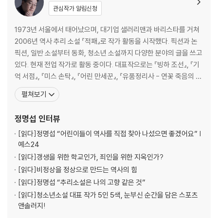
관심작가 알림신청
참고 문헌
1973년 서울에서 태어났으며, 대기업 샐러리맨과 바리스타를 거쳐
2006년 역사 추리 소설 『적패』로 작가 활동을 시작했다. 픽션과 논
픽션, 일반 소설부터 동화, 청소년 소설까지 다양한 분야의 글을 쓰고
있다. 현재 전업 작가로 활동 중이다. 대표작으로는 『빙하 조선』, 『기
억 서점』, 『미스 손탁』, 『어린 만세꾼』, 『유품정리사 - 연꽃 죽음의 비
밀』, 『온달장군 살인사건』, 『무덤 속의 죽음』 등이 있으며 다양한 앤
펼쳐보기
솔러지를 기획하고 참여했다. 그 밖에 웹 소설 『태왕 남생』을 집필했
으며 웹툰 『서울시 퇴마과』를 기획했다. 2020년 『무덤 속의 죽음』으
정명섭
인터뷰
로 한국추리문학대상을
[읽다]
정명섭 “어린이들이 역사를 직접 찾아 나섰으면 좋겠어요” |
예스24
[읽다]
갱생을 위한 학교인가, 죄인을 위한 지옥인가?
[읽다]
비정상을 정상으로 만드는 역사의 힘
[읽다]
정명섭 “추리소설은 나의 고향 같은 것”
[읽다]
청소년소설 대표 작가 5인 5색, 눈부신 순간을 담은 스포츠
앤솔러지!