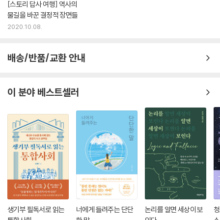
[스토리 답사 여행] 역사의
물길을 바꾼 결정적 장면들
2020.10.08.
배송/반품/교환 안내
이 분야 베스트셀러
생기부 필독서로 읽는
너에게 들려주는 단단
논리를 알면 세상이 보
청