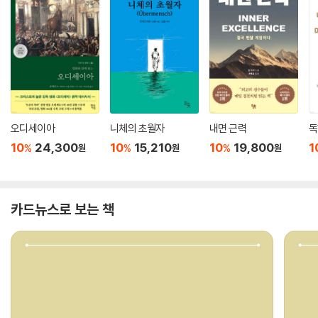
오디세이아
니체의 초월자
내면 근력
독
10
24,300
10
15,210
10
19,800
1
%
%
%
원
원
원
카드뉴스로 보는 책