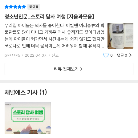
되는 통제로 여행은
종이책
청소년인문_스토리 답사 여행 [자음과모음]
우리집 아이들은 역사를 좋아한다. 어릴땐 여러종류의 박
물관들도 많이 다니고 가까운 역사 유적지도 찾아다녔었
는데 아이들이 커가면서 시간내는게 쉽지 않기도 했지만
코로나로 인해 더욱 움직이는게 어려워져 함께 유적지를
찾아다니지 못하게 된 상황이 안타깝기만하다. 아는 만큼
p*****5
2022.04.07.
신고
0
댓글
0
보인다! 우리는 역사여행을 가기 전에 사전 조사를 하고
갈 때와 그냥 갈 때 느끼는 바
리뷰 전체보기
채널예스 기사
1