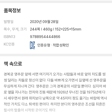
품목정보
발행일
2020년 09월 28일
쪽수, 무게, 크기
244쪽 | 460g | 152*225*15mm
ISBN13
9788954444866
KC인증
인증유형 : 적합성확인
책 속으로
경복궁 영추문 앞에 서면 여기저기 오가는 사람들과 바로 앞의 차도를 씽
씽 달리는 차들로 정신이 없다. 다들 바쁘게 오가면서 길옆에 선 영추문을
무심하게 지나쳐 간다. 영추문은 그저 경복궁의 서문일 뿐이다. 심지어 바
로 옆을 지나가는 전차의 진동 때문에 1926년 무너진 것을 1975년에 다
시 세우면서 원래 위치보다 남쪽으로 약 45미터 정도 옮기는 바람에 역사
적인 가치도 다소 퇴색된 편이다. 하지만 본디의 영추문은 조선을 뒤흔든
필사의 탈출이 시작된 곳이기도 하다.