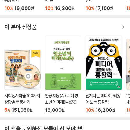
통합사회
한 말
인다
스
10
19,800
10
16,200
10
17,100
1
%
%
%
원
원
원
이 분야 신상품
사회정서학습 100가지
인공지능(AI) 시대 청
넘쳐나는 미디어, 꿰뚫
1
상황별 행동하기
소년의 미래(Me來)
어 보는 통찰력
내
5
151,050
16,000
10
16,200
1
%
%
원
원
원
이 책을 구입하신 분들이 산 분야 책