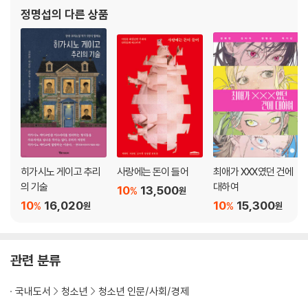
정명섭
의 다른 상품
히가시노 게이고 추리
사랑에는 돈이 들어
최애가 XXX였던 건에
의 기술
대하여
10
13,500
%
원
10
16,020
10
15,300
%
%
원
원
관련 분류
국내도서
청소년
청소년 인문/사회/경제