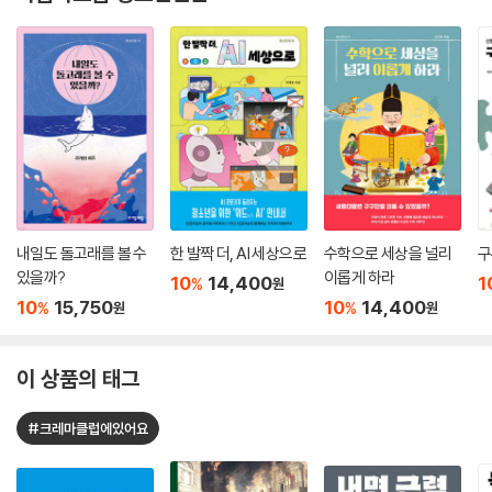
내일도 돌고래를 볼 수
한 발짝 더, AI 세상으로
수학으로 세상을 널리
구
있을까?
이롭게 하라
10
14,400
1
%
원
10
15,750
10
14,400
%
%
원
원
이 상품의 태그
#크레마클럽에있어요