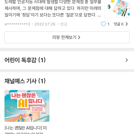
도래할 인공지능 시대에 발생할 다양한 문제점 중 일부를
제시하며, 그 문제점에 대해 답하고 있다. 하지만 미래의
일이기에 '정답'이기 보다는 또다른 '질문'으로 답한다. 결
국 우리에게 어떻게 준비해야 할지를 생각해 보라고 숙제
e**********3
2022.07.29.
신고
1
댓글
0
를 내주는 것이다. ▣자율주행 인간에게 속도감과 공간
이동의 용이함을
리뷰 전체보기
어린이 독후감
1
채널예스 기사
1
[나는 괜찮은 AI입니다] 미