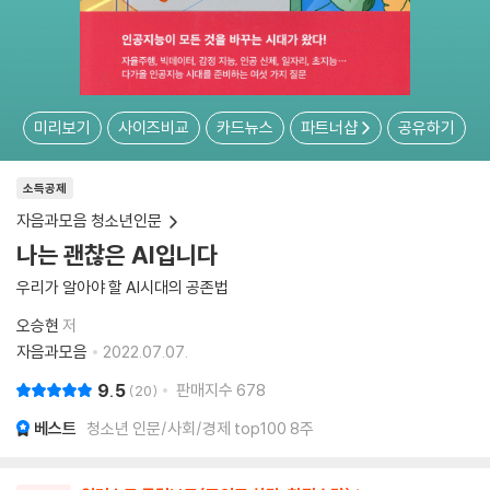
미리보기
사이즈비교
카드뉴스
파트너샵
공유하기
소득공제
자음과모음 청소년인문
나는 괜찮은 AI입니다
우리가 알아야 할 AI시대의 공존법
오승현
저
자음과모음
2022.07.07.
9.5
판매지수
678
20
베스트
청소년 인문/사회/경제 top100 8주