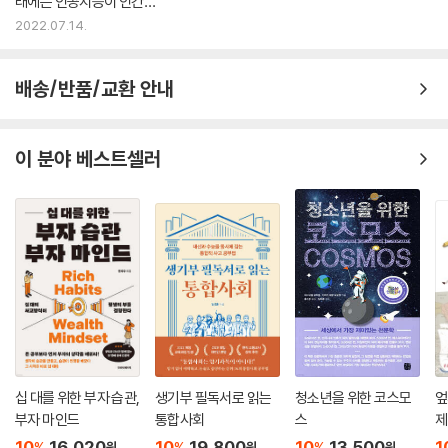
래에는 인공지능이 인간을
위협할까?
2022.07.14.
배송/반품/교환 안내
이 분야 베스트셀러
십 대를 위한 부자 습관,
생기부 필독서로 읽는
청소년을 위한 코스모
엎
부자 마인드
통합사회
스
제
10
16,020
10
19,800
10
13,500
1
%
%
%
원
원
원