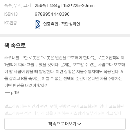
기본소득이 우리를 지켜 줄까?
쪽수, 무게, 크기
256쪽 | 484g | 152*225*20mm
일하지 않는 사람이 늘어날까?
ISBN13
9788954448390
로봇세와 데이터세
KC인증
행복을 가져다주는 일
인증유형 : 적합성확인
6장. 초인공지능과 어떻게 공존할까? - 초인공지능
책 속으로
누가 진짜 주인이고 노예일까?
인공지능이 진화하고 있다!
스푸너를 구한 로봇은 “로봇은 인간을 보호해야 한다”는 로봇 3원칙의 제
초인공지능이 왜 문제일까?
1원칙에 따라 그를 구했을 것이다. 문제는 보호할 수 있는 사람보다 보호해
인류가 멸망할지도 몰라!
야 할 사람이 많을 때 발생한다. 이런 상황은 자율주행차에도 적용된다. A
사람처럼 생각하는 기계를 만드는 방법
를 살리고 B를 죽이는, 어쩔 수 없는 선택의 순간이 온다면 자율주행차는
초인공지능을 통제할 수 있을까?
어떤 판단을 내려야 할까?
서로를 받아들이고 존중하는 마음
--- p.19
우리가 달라져야 한다
알고리즘에는 인간의 편견, 오해, 편향성 등이 코드화되어 있다. 코드화된
참고문헌
알고리즘은 점점 더 우리 삶을 지배하는 시스템의 일부가 되어가고 있다.
미래에는 알고리즘의 통제권을 손에 쥔 사람이 세상을 지배할 것이다. 알
책 속으로 더보기
고리즘이 권력이며 최종 결정권자가 되는 셈이다. 어쩌면 알고리즘이 모두