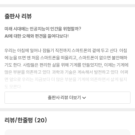
의 인생 항로를 결정할지 모른다. 지금부터라도 알고리즘을 체계적으로 감
시하고 다방면으로 견제해야 할 것이다.
출판사 리뷰
--- p.87
미래 시대에는 인공지능이 인간을 위협할까?
사람들은 종종 타인이 내 기분에 맞춰 주고 내 욕구를 받아 주기 를 기대한
AI에 대한 오해와 편견을 들여다보다!
다. 그렇게 일방적으로 자기가 원하는 역할을 타인에게 맡겨 버린다. 마치
타인을 자기 마음대로 해도 상관없는 인형처럼 생각하는 것이다. 온갖 희
우리는 아침에 일어나 잠들기 직전까지 스마트폰의 곁에 두고 산다. 아침
생을 감수하며 이런 관계를 유지할 사람 은 별로 없다. 그러나 인공지능 로
에 눈을 뜨면 맨 처음 스마트폰을 떠올리고, 스마트폰이 없으면 불안해하
봇의 경우에는 사용자가 무리한 요구를 해도 아무런 불평 없이 들어준다.
기도 한다. 사람들은 편리한 삶을 위해 기계를 만들었지만, 이제는 기계에
결국 사람들은 점점 더 기 계에 더 기대하고 사람에게는 덜 기대하게 될지
많은 부분을 의존하고 있다. 과학과 기술은 계속해서 발전하고 있다. 어쩌
도 모른다.
면 앞으로 우리는 지금보다 더 많은 부분을 기계에 의존하면서 살게 될지
--- p.115
도 모른다.
출판사 리뷰 더보기
신체와 정신을 구별하고, 인간의 본질이 신체가 아닌 정신에 있다는 관점
차를 운전하기 위해서는 먼저 운전 면허증을 따야 한다. 그런데 앞으로 다
은 이미 많은 서양 철학자들로부터 논의되었다. 그러나 몸을 벗어난 정신
가올 인공지능 시대에서는 운전 면허증이 필요 없을지도 모른다. 자율주행
이 그 자체로 존재한다는 것은 차원이 다른 이야기이다. 정신과 육체는 정
차가 사람 대신 운전하기 때문이다. 자율주행차가 보편화되면 어떤 일이
리뷰/한줄평
20
말 상호 배타적일까? 몸을 이리저리 자유자재로 바꾸는 사람들, 기계와의
벌어질까? 막히는 도로 안에서 많은 시간을 낭비하지 않고, 음주 운전 같
융합을 서슴없이 시도하는 사람들도 인간이라고 부를 수 있을까?
은 교통사고가 사라질 것이다. 하지만 장점만 있을까?
--- p.170~171