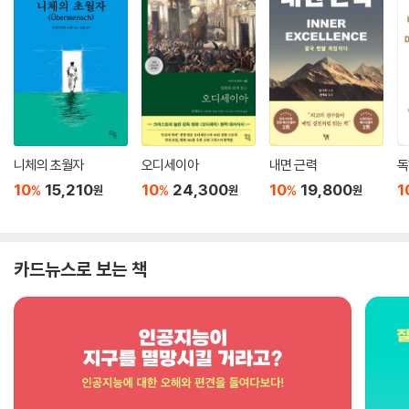
니체의 초월자
오디세이아
내면 근력
독
10
15,210
10
24,300
10
19,800
1
%
%
%
원
원
원
카드뉴스로 보는 책