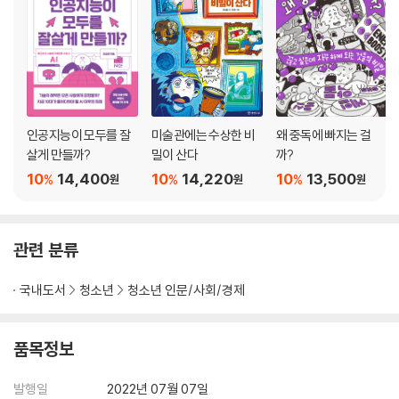
얼마나 닮았는가
인공지능과 로봇의 권리
4장. 업로드된 정신도 인간일까? - 신체
기계화된 신체를 가진 사람들
몸을 기계로 만든다면?
타고난 사이보그
인공지능이 모두를 잘
미술관에는 수상한 비
왜 중독에 빠지는 걸
어디까지 내 몸일까?
살게 만들까?
밀이 산다
까?
뇌를 컴퓨터로 옮기는 방법
10
14,400
10
14,220
10
13,500
%
%
%
원
원
원
뇌와 기계를 잇다
마음을 업로드할 수 있을까?
다른 기억을 가진 두 명의 나
관련 분류
새로운 인간이 나타난다!
국내도서
청소년
청소년 인문/사회/경제
5장. 일자리가 사라지면 어떻게 될까? - 일자리
노동 없는 유토피아
로봇이 우리 일자리를 빼앗을까?
품목정보
사라질 직업, 살아남을 직업
내 일자리가 사라진다면?
발행일
2022년 07월 07일