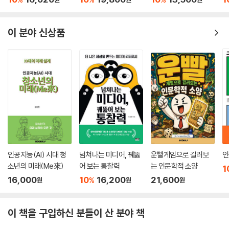
이 분야 신상품
인공지능(AI) 시대 청
넘쳐나는 미디어, 꿰뚫
운빨게임으로 길러보
인
소년의 미래(Me來)
어 보는 통찰력
는 인문학적 소양
1
16,000
10
16,200
21,600
%
원
원
원
이 책을 구입하신 분들이 산 분야 책