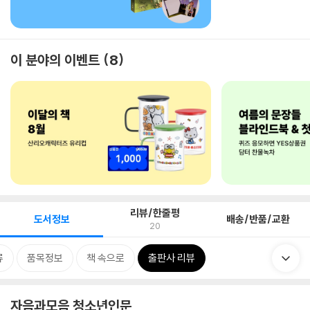
이 분야의 이벤트
8
리뷰/한줄평
도서정보
배송/반품/교환
20
류
품목정보
책 속으로
출판사 리뷰
자음과모음 청소년인문