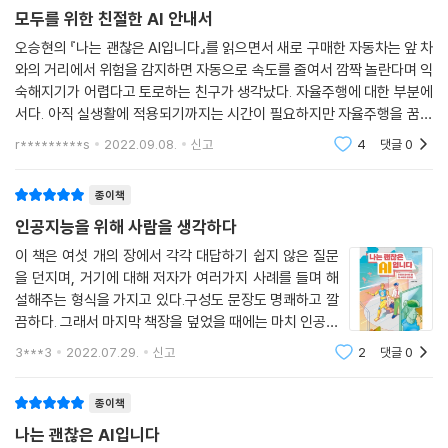
--- p.243
모두를 위한 친절한 AI 안내서
오승현의 『나는 괜찮은 AI입니다』를 읽으면서 새로 구매한 자동차는 앞 차
와의 거리에서 위험을 감지하면 자동으로 속도를 줄여서 깜짝 놀란다며 익
숙해지기가 어렵다고 토로하는 친구가 생각났다. 자율주행에 대한 부분에
서다. 아직 실생활에 적용되기까지는 시간이 필요하지만 자율주행을 꿈꾸
는 이가 많을 것이다. 이동하면서 운전이 아닌 업무나 휴식을 취할 수 있는
r*********s
2022.09.08.
신고
4
댓글
0
시대가 곧 도
종이책
인공지능을 위해 사람을 생각하다
이 책은 여섯 개의 장에서 각각 대답하기 쉽지 않은 질문
을 던지며, 거기에 대해 저자가 여러가지 사례를 들며 해
설해주는 형식을 가지고 있다.구성도 문장도 명쾌하고 깔
끔하다. 그래서 마지막 책장을 덮었을 때에는 마치 인공지
능의 현재와 미래에 대해 잘 정리된 개론 강의를 열심히
3***3
2022.07.29.
신고
2
댓글
0
듣고 나온 기분이 들었다.놀랍게도 이 책에는 그간 내가
인공지능에 대해 가지고 있던 의문점들을 거
종이책
나는 괜찮은 AI입니다