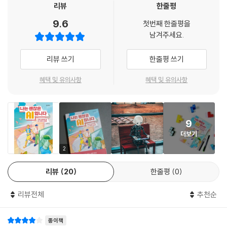
리뷰
한줄평
우리가 SNS에 올리는 글, 구글이나 네이버에 검색한 기록, 구매 내역 등
9.6
노동 소득의 감소는 세 가지 문제를 초래한다. 첫째, 생산과 유 통, 그리고
첫번째 한줄평을
방대한 데이터가 네트워크에 축적되고 있다. 우리는 데이터를 남기지만,
남겨주세요.
소비로 이어지는 순환 구조가 깨진다. 한마디로 경제가 작동하지 않는다.
데이터는 우리를 편협한 시각에 갇히게 한다. 사람들의 편견이 들어간 알
둘째, 복지, 특히 노동과 연계된 사회보험의 지속 가능성이 줄어든다. 국민
고리즘은 차별적 결과를 내놓는다. 어떻게 하면 차별적 알고리즘이 나오지
리뷰 쓰기
한줄평 쓰기
연금, 건강보험 등은 일하는 사람이 많아 야 보험료가 많이 걷히고, 쌓아 둔
않도록 할 수 있을까?
보험금도 쉽게 바닥나지 않고 오 래 유지되기 때문이다. 셋째, 할 일을 잃고
혜택 및 유의사항
혜택 및 유의사항
방황하는 이들이 가득해 진다. 먹고살 최소한의 돈이 없으면 범죄나 폭동
게다가 인공지능은 이미 많은 직업을 대체하고 있다. 인공지능이 우리의
이 만연해질 수밖 에 없다. 기술은 부富의 총량을 늘리는 동시에 불평등을
일자리를 모두 빼앗아 가는 것은 아닐까? [어벤져스 2]에 등장하는 울트
심화한다.
론은 “지구를 지키려면 인류가 사라져야 한다”고 말한다. 초지능인 울트론
--- p.191~192
9
은 인간이 지구를 망치는 공해라고 여겼기 때문이다. 우리가 만든 인공지
더보기
능이 결국 인류를 멸망시키는 건 아닐까?
사람보다 훨씬 똑똑한 기계가 출현해 월등히 뛰어난 인공지능을 쉽게 만들
『나는 괜찮은 AI입니다』 속 여섯 가지 질문을 따라가다 보면 인공지능이
2
어 낸다면 어떻게 될까? 이때부터 인간과 기계가 맺는 관 계는 지금과는 완
가져올 이점만이 아닌, 숨겨진 면면을 다각적으로 사고할 수 있다. 또, 인공
전히 달라질 수밖에 없다. 과학자들은 미래 사회 에서 사람과 기계의 사회
리뷰
20
한줄평
0
지능과 왜 공존해야 하는지, 어떻게 공존해야 하는지 고민하는 과정을 통
적 관계는 세 가지 중 하나가 될 것으로 예 측한다. 인간이 기계를 짐승처럼
해 자신을 되돌아볼 수도 있다. 이 책이 청소년들에게 다가올 미래의 길잡
부리는 관계, 인간과 기계가 서로 돕고 사는 관계, 기계가 인간을 지배하는
리뷰전체
추천순
이가 되어 줄 것이다.
관계이다. 우리가 추구해 야 할 관계는 인간과 기계가 서로 돕고 사는 것이
아닐까?
종이책