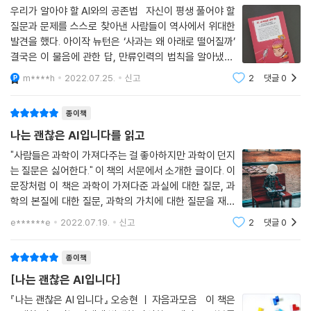
우리가 알아야 할 AI와의 공존법 자신이 평생 풀어야 할
질문과 문제를 스스로 찾아낸 사람들이 역사에서 위대한
발견을 했다. 아이작 뉴턴은 ‘사과는 왜 아래로 떨어질까’
결국은 이 물음에 관한 답, 만류인력의 법칙을 알아냈다.
아인슈타인은 ‘빛의 속도로 달리면 빛은 어떻게 보일까’라
m****h
2022.07.25.
신고
2
댓글
0
는 물음을 한 끝에 상대성 이론을 발견하게 됐다. 우리는
가끔씩 관성과 고
종이책
나는 괜찮은 AI입니다를 읽고
"사람들은 과학이 가져다주는 걸 좋아하지만 과학이 던지
는 질문은 싫어한다." 이 책의 서문에서 소개한 글이다. 이
문장처럼 이 책은 과학이 가져다준 과실에 대한 질문, 과
학의 본질에 대한 질문, 과학의 가치에 대한 질문을 재미
있게 던진다. 누구나 한 번쯤은 생각해 봤을 질문들을 찾
e******e
2022.07.19.
신고
2
댓글
0
아내 그 질문이 제기된 맥락과 의의를 함께 고민한다. 저
자가 밝히고 있듯이 그 질문들은 우리에
종이책
[나는 괜찮은 AI입니다]
『나는 괜찮은 AI 입니다』 오승현 ㅣ 자음과모음 이 책은