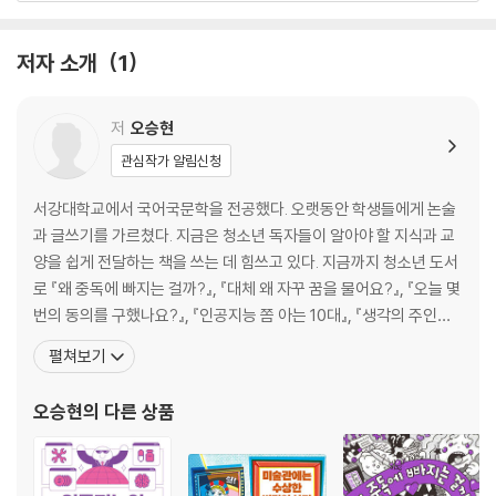
2장. 인공지능은 객관적이고 중립적일까? - 빅데이터와 알고리즘
저자 소개
1
범죄를 미리 예측할 수 있다면?
인공지능의 토대 빅데이터
빅데이터를 어디에 쓸까?
저
오승현
인공지능은 얼마나 객관적일까?
관심작가 알림신청
킬러 로봇만큼 위험한 편향
자동화된 불평등이 만들어진다고?
서강대학교에서 국어국문학을 전공했다. 오랫동안 학생들에게 논술
선한 알고리즘을 늘리는 방법
과 글쓰기를 가르쳤다. 지금은 청소년 독자들이 알아야 할 지식과 교
일상을 감시당하는 알고크라시
양을 쉽게 전달하는 책을 쓰는 데 힘쓰고 있다. 지금까지 청소년 도서
로 『왜 중독에 빠지는 걸까?』, 『대체 왜 자꾸 꿈을 물어요?』, 『오늘 몇
3장. 인공지능도 마음을 가질 수 있을까? - 관계
번의 동의를 구했나요?』, 『인공지능 쫌 아는 10대』, 『생각의 주인은
인간이 되고 싶은 로봇
나』 등을 썼다, 어린이 도서로는 『미술관에는 수상한 비밀이 산다』,
펼쳐보기
소셜 로봇이 온다!
『지구에 옷이 너무 많다고?』, 『세계는 왜 끝없이 싸울까?』, 『지금은
로봇은 미래를 어떻게 바꿀까?
지구를 구할 시간』, 『차별은 세상을 병들게 해요』 등을 썼다. 『생각의
오승현
의 다른 상품
인간보다 더 인간답게
주인은 나』는 중학교
로봇에게도 마음이 있을까?
태초에 느낌이 있었다