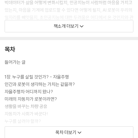
빅데이터가 삶을 어떻게 변화시킬지, 인공지능이 사람처럼 마음을 가지고
있는지, 마음을 기계에 업로드할 수 있다면 어떻게 될지, AI 로봇이 우리의
일자리를 빼앗을지, 초인공지능에 대한 두려움은 어디에서 온 것인지와 관
련된 여섯 가지 질문에 답하면서 또 다른 질문을 던진다. 이 책이 건네는 물
책소개 더보기
음들은 청소년에게 윤리, 철학, 경제, 정치 등 다양한 시각에서 인공지능
시대를 들여다보는 계기가 될 것이다. 급변하는 사회에서 길을 잃지 않도
록 『나는 괜찮은 AI입니다』와 함께 생각하고 고민하는 시간이 청소년들에
목차
게 미래를 준비하는 첫걸음이 되기를 바란다.
들어가는 글
1장. 누구를 살릴 것인가? - 자율주행
인간과 로봇이 생각하는 가치는 같을까?
자율주행차 어디까지 왔나?
미래의 자동차가 로봇이라면?
생활을 바꾸는 차량 공유
자동차가 사회가 바꾼다!
누구를 살려야 할까?
보행자인가, 탑승자인가?
목차 더보기
선택권은 누구에게?