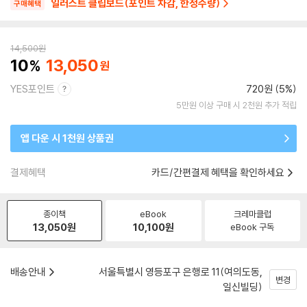
일러스트 클립보드(포인트 차감, 한정수량)
구매혜택
14,500
원
10
13,050
YES포인트
720원 (5%)
5만원 이상 구매 시 2천원 추가 적립
앱 다운 시 1천원 상품권
결제혜택
카드/간편결제 혜택을 확인하세요
종이책
eBook
크레마클럽
13,050
원
10,100
원
eBook 구독
배송안내
서울특별시 영등포구 은행로 11(여의도동,
변경
일신빌딩)