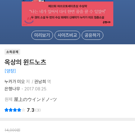
미리보기
사이즈비교
공유하기
소득공제
옥상의 윈드노츠
양장
누카가 미오
저
권남희
역
은행나무
2017.08.25.
원제
屋上のウインドノ-ツ
7.3
3
14,000
원