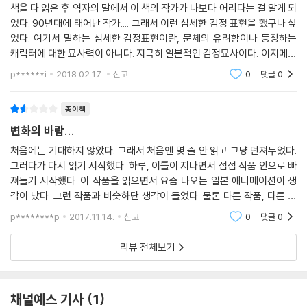
책을 다 읽은 후 역자의 말에서 이 책의 작가가 나보다 어리다는 걸 알게 되
되고 서로의 상처를 보듬으며 한 걸음씩 성장해간다. ‘옥상의 윈드노츠(wi
었다. 90년대에 태어난 작가.... 그래서 이런 섬세한 감정 표현을 했구나 싶
ndnauts, 바람을 타는 사람들)’라는 제목처럼, 끊임없이 바람에 흔들리면
었다. 여기서 말하는 섬세한 감정표현이란, 문체의 유려함이나 등장하는
서도 더 멀리 날아가고자 하는 이들의 모습이 따뜻하게 그려진다. ‘무엇을
캐릭터에 대한 묘사력이 아니다. 지극히 일본적인 감정묘사이다. 이지메가
이룰지’보다 ‘무엇을 포기할지’를 먼저 결정해야 하는 요즘 젊은이들에게
빈번한 나라답게 학생을 주인공으로 한 소설에서의 교우관계에 대한 묘사
p******i
2018.02.17.
신고
0
댓글
0
위로를 건넨다는 점에서 의미 있는 소설이다.
를 의미한
학창 시절 기억을 떠올려보면 아마도 반에 한두 명쯤은 있었을 것이다. 반
종이책
에서 있는 듯 없는 듯 혼자 지내는 아이. 말도 없고, 친구들과 어울리지도
변화의 바람...
않고, 그렇다고 딱히 무언가를 잘하는 것도 아닌 아웃사이더. (…) 연애소
처음에는 기대하지 않았다. 그래서 처음엔 몇 줄 안 읽고 그냥 던져두었다.
설도 아닌데, 한낱 고등학생들의 동아리 이야기가 이렇게 가슴을 선득선득
그러다가 다시 읽기 시작했다. 하루, 이틀이 지나면서 점점 작품 안으로 빠
설레게 할 줄이야. 번역하는 동안, 이 소설 참 좋네, 하는 혼잣말을 몇 번이
져들기 시작했다. 이 작품을 읽으면서 요즘 나오는 일본 애니메이션이 생
나 중얼거렸다. 「옮긴이의 글」에서
각이 났다. 그런 작품과 비슷하단 생각이 들었다. 물론 다른 작품, 다른 이
야기지만 말이다. 아마도 그런 느낌을 받은 건 이야기의 진행 방식에 있어
p********p
2017.11.14.
신고
0
댓글
0
* 이 글은 번역가 오민혜의 서평을 토대로 작성되었습니다.
서 비슷
리뷰 전체보기
채널예스 기사
1