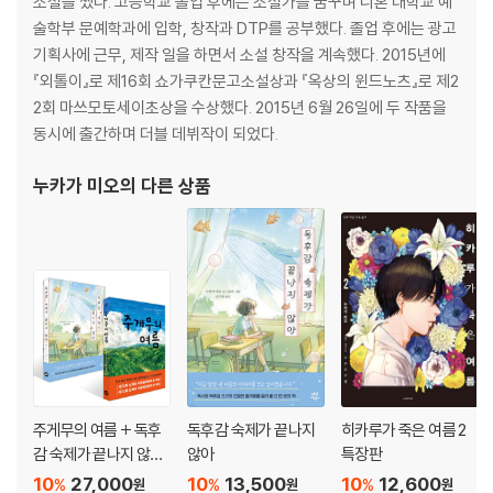
소설을 썼다. 고등학교 졸업 후에는 소설가를 꿈꾸며 니혼 대학교 예
술학부 문예학과에 입학, 창작과 DTP를 공부했다. 졸업 후에는 광고
기획사에 근무, 제작 일을 하면서 소설 창작을 계속했다. 2015년에
『외톨이』로 제16회 쇼가쿠칸문고소설상과 『옥상의 윈드노츠』로 제2
2회 마쓰모토세이초상을 수상했다. 2015년 6월 26일에 두 작품을
동시에 출간하며 더블 데뷔작이 되었다.
누카가 미오
의 다른 상품
주게무의 여름 + 독후
독후감 숙제가 끝나지
히카루가 죽은 여름 2
감 숙제가 끝나지 않아
않아
특장판
세트
10
27,000
10
13,500
10
12,600
%
%
%
원
원
원