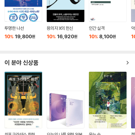
투명한 나선
용의자 X의 헌신
인간 실격
악
10
19,800
10
16,920
10
8,100
1
%
%
%
원
원
원
이 분야 신상품
히포크라테스 회한
오늘의 나를 위한 일본
웃는 숲
첼