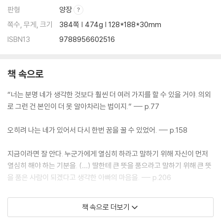
판형
양장
쪽수, 무게, 크기
384쪽 | 474g | 128*188*30mm
ISBN13
9788956602516
책 속으로
“너는 분명 네가 생각한 것보다 훨씬 더 여러 가지를 할 수 있을 거야. 의외
로 그런 건 본인이 더 못 알아차리는 법이지.” --- p.77
오히려 나는 네가 있어서 다시 한번 꿈을 꿀 수 있었어. --- p.158
지금이라면 잘 안다. 누군가에게 열심히 하라고 말하기 위해 자신이 먼저
열심히 해야 하는 기분을. (…) 딸한테 큰 뜻을 품으라고 말하기 위해 큰 뜻
을 품은 사람이 되겠다고 생각한 아빠의 마음을. --- p.206
어느 날, 이 학교 옥상에서 모든 것이 시작되었다. 포기하는 법 없이 그는
책 속으로 더보기
몇 번이고 손을 내밀었다. --- p.275