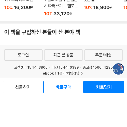
시 따라 쓰기 + 첼로 켜
10
16,200
10
18,900
1
%
%
원
원
는 고슈 세트
10
33,120
%
원
이 책을 구입하신 분들이 산 분야 책
로그인
최근 본 상품
주문/배송
고객센터 1544-3800
티켓 1544-6399
중고샵 1566-4295
eBook 1:1문의/채팅상담
예스이십사(주) 사업자 정보
선물하기
바로구매
카트담기
이용약관
개인정보처리방침
청소년보호정책
PC버전
회사소개
거래처관계자께
도서홍보
광고
Copyright © YES24 Corp. All Rights Reserved.
MATOM9