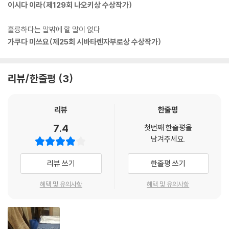
에 진출하려다 크게 좌절한 후 “큰 꿈이란 건 몸을 망치기만 할 뿐이야”라
이시다 이라(제129회 나오키상 수상작가)
고 말하던 다이시는 시온을 만나 다시 큰 꿈을 꾸기 시작한다.
훌륭하다는 말밖에 할 말이 없다.
“외톨이여서 옥상에 있는 거 외롭지?
가쿠다 미쓰요(제25회 시바타렌자부로상 수상작가)
그럴 때 악기를 손에 들 줄 아는 녀석, 나는 강하다고 생각해.” 69쪽
이 소설은 ‘큰 뜻을 품어라’라는 말을 가슴에 새긴 소녀가 ‘큰 뜻’이라는 이
리뷰/한줄평
3
름을 가진 소년을 만나 껍질을 깨고 나오는 성장담이다. 또한 음악에 대한
꿈이 좌절된 소년이 ‘음악을 향한 뜻’이라는 소녀를 만나 상처를 딛고 일어
리뷰
한줄평
서는 성장담이기도 하다.
7.4
첫번째 한줄평을
“전부 소중했다. 후회도 슬픔도 분함도.
남겨주세요.
그리고 이 감정, 아무것도 잘못된 것은 없다”
뜨거운 젊음을 위한 바람의 노래
리뷰 쓰기
한줄평 쓰기
이 소설에서 악기 또는 소리는 등장인물들을 묘사하는 중요한 도구이다.
혜택 및 유의사항
혜택 및 유의사항
물론 배경이 관악부라는 단순한 이유도 있지만, 그 악기를 연주하는 인물
의 성격과 심경을 대변한다. 원래 사냥에서 사람들을 이끄는 피리로 쓰였
던 호른은 동아리 부원 모두를 이끌고 꿈을 이뤄내야 하는 다이시를 표현