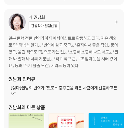
역
권남희
관심작가 알림신청
일본 문학 전문 번역가이자 에세이스트로 활동하고 있다. 지은 책으
로 『스타벅스 일기』, 『번역에 살고 죽고』, 『혼자여서 좋은 직업』 등이
있고, 옮긴 책으로 『집으로 가는 길』, 『소중해 소중해 나도 너도』, 『말
해 봐 말해 봐 너의 기분을』, 『작고 작고 큰』, 『초밥이 옷을 사러 갔어
요』 등과 「위기 탈출 도감」 시리즈 등이 있다.
권남희
인터뷰
[읽다]
권남희 번역가 "펫로스 증후군을 겪은 사람에게 선물하고픈
책"
권남희
의 다른 상품