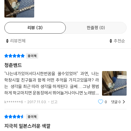
하고 있으며, 늘 맨 뒷자리에 있지만 묵묵하게 다른 악기들을 지탱하는 드
럼은 시온의 성격을 드러낸다. 잠깐씩 등장하는 부원들 또한 연주하는 악
기의 음색과 성격이 닮아 있다.
리뷰
3
한줄평
0
악기는 공기를 진동시켜 소리를 내기 때문에 연주하는 사람의 숨결에 따
라, 주변 공기에 따라 소리가 달라진다. 자신 때문에, 그리고 주변 사람 때
리뷰전체
추천순
문에 하루에도 수십 번씩 변하는 청춘들의 감정이, 연주할 때마다 미묘하
게 달라지는 악기 소리로 대변된다. 자극적인 사건보다는 섬세한 감정선을
종이책
따라가는 소설이기 때문에 직접적인 심리 묘사도 적지 않지만, 악기 소리
청춘밴드
를 통한 간접적인 심리 묘사가 더해짐으로써 작품이 더 풍성해졌다.
"나는네가있어서다시한번꿈을 꿀수있었어" 과연, 나는
삼 년 전에 중요한 것을 잃어버리고 왔다. 무엇을 잃었는지 찾지 않으려고
학창시절 친구들과 함께 어떤 추억을 가지고있을까? 라
는 생각을 최근 따라 생각을 하게된다. 글쎄..... 그냥 평범
했다. 원래부터 없었던 거라고 믿었다. 하지만 그것을 두고 온 장소에는 구
하게 학교마치면 운동장에서 뛰어놀거나아니면 노래방가
멍이 뻥 뚫려서, 언제나 거기에 발이 걸렸다. 그때마다 무엇을 잃어버렸으
거나 , 여행을 다니는것이늘 친구들 이랑 만나면 하는 것
며, 자신이 그것을 얼마나 소중히 여겼는지를 깨닫게 되었다. 시온은 그런
k*******6
2017.11.03.
신고
0
댓글
0
이였지만,지금 생각하면 다 추억남는
잃어버린 것을 전부 안고 그날 옥상에 나타났다. 잃어버린 것이 돌아왔다.
287쪽
종이책
지극히 일본스러운 색깔
가슴에 상처를 안고 있는 소년과 소녀는 옥상에서 음악을 계기로 만나게