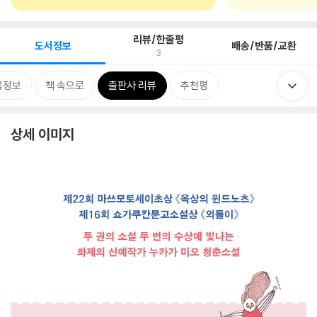
리뷰/한줄평
도서정보
배송/반품/교환
3
목정보
책 속으로
출판사 리뷰
추천평
상세 이미지