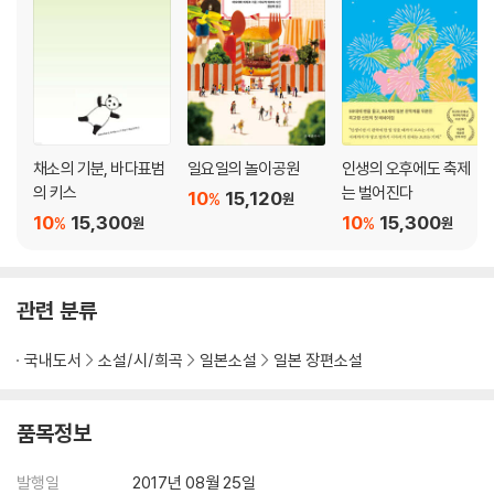
채소의 기분, 바다표범
일요일의 놀이공원
인생의 오후에도 축제
의 키스
는 벌어진다
10
15,120
%
원
10
15,300
10
15,300
%
%
원
원
관련 분류
국내도서
소설/시/희곡
일본소설
일본 장편소설
품목정보
발행일
2017년 08월 25일