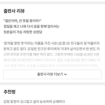
전부 소중했다. 후회도 슬픔도 분함도. 그리고 이 감정, 아무것도 잘못된 것
출판사 리뷰
은 없다.
--- p.327
“젊은이여, 큰 뜻을 품어라!”
껍질을 깨고 나와 다시 꿈을 향해 일어서는
청춘들의 가슴 저릿한 성장담
‘음악을 향한 뜻’이라는 이름을 가진 시온(志音)은 친구들과 잘 어울리지
못하고 꿈도 없다. 유일한 친구인 루리에게 기대어 살아오면서 한 번도 자
신의 의지로 무언가를 해본 적이 없다. 그렇게 무력한 나날을 보내던 시온
앞에 어릴 적 헤어졌던 아빠가 나타난다. 젊은 시절 음악을 했던 아빠는 자
신이 꿈을 이루는 모습을 보여줌으로써 시온에게 힘이 되어주려 하지만,
갑작스레 과로로 세상을 떠나고 만다. 아빠가 시온에게 남긴 것은 낡은 드
출판사 리뷰 더보기
럼과 “시온, 큰 뜻(大志)을 품어라”라고 적힌 일기뿐이다. 아빠가 남긴 드
럼을 치면서 시온 앞에 여전히 불안하지만 전에 없던 길이 펼쳐진다.
추천평
한편 고등학교 관악부 부장인 다이시(大志)는 자신의 이름처럼 큰 뜻을
이루려다 깊은 상처를 입었다. 중학교 시절 관악부를 이끌고 동일본 대회
감정 표현이 싱그럽고 글이 능숙하며 상쾌하다.