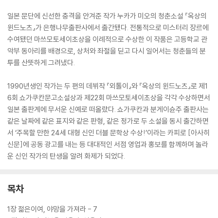
일본 문단에 신선한 충격을 안겨준 작가 누카가 미오의 청춘소설 『옥상의
윈드노츠』가 은행나무출판사에서 출간됐다. 전통적으로 미스터리 장르에
수여됐던 마쓰모토세이초상을 이례적으로 수상한 이 작품은 고등학교 관
악부 동아리를 배경으로, 상처와 좌절을 딛고 다시 일어서는 청춘들의 분
투를 산뜻하게 그려냈다.
1990년생인 작가는 두 편의 데뷔작 『외톨이』와 『옥상의 윈드노츠』로 제1
6회 쇼가쿠칸문고소설상과 제22회 마쓰모토세이초상을 각각 수상하면서
일본 출판계에 무서운 신예로 떠올랐다. 쇼가쿠칸과 분게이슌주 출판사는
같은 날짜에 같은 표지와 같은 판형, 같은 정가로 두 소설을 동시 출간하면
서 ‘주목할 만한 24세 대형 신인 더블 문학상 수상!’이라는 카피로 [아사히
신문]에 공동 광고를 내는 등 대대적인 서점 영업과 홍보를 함께하며 놀라
운 신인 작가의 탄생을 알려 화제가 되었다.
목차
1장 젊은이여, 야망을 가져라 - 7