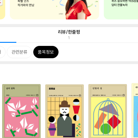
리뷰/한줄평
1
개
관련분류
품목정보