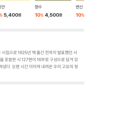
미안
향수
변신
인간의 
5,400
10
4,500
10
5,400
10
6
%
%
%
%
원
원
원
시집으로 1925년 책 출간 전까지 발표했던 시
포함한 시 127편이 16부로 구성으로 담겨 있
냈다. 오랜 시간 이어져 내려온 우리 고유의 정