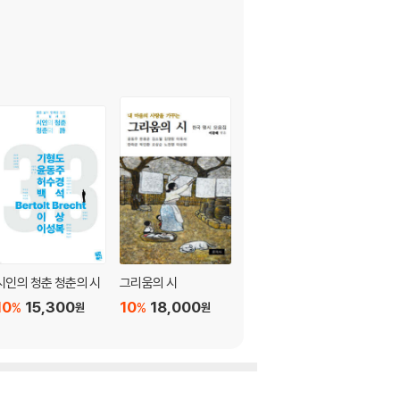
시인의 청춘 청춘의 시
그리움의 시
시처럼 살고 싶다
10
15,300
10
18,000
10
18,000
%
%
%
원
원
원