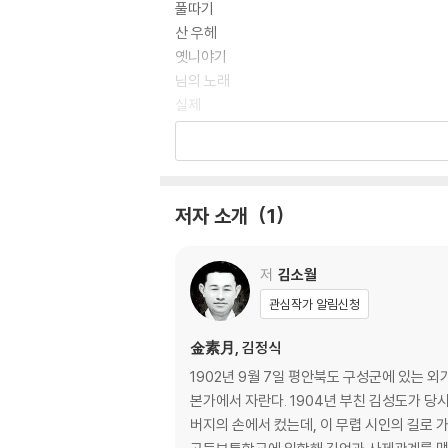
풀따기
산 우헤
옛니야기
님의 노래
실제
님에게
님의 말슴
마른 강 두덕에서
저자 소개
1
봄밤
봄밤
저
김소월
밤
관심작가 알림신청
꿈꾼 그 옛날
꿈으로 오는 한 사람
金素月, 김정식
1902년 9월 7일 평안북도 구성군에 있는 
두 사람
본가에서 자란다. 1904년 부친 김성도가 당시 경의선
버지의 손에서 컸는데, 이 무렵 시인의 길로 
눈 오는 저녁