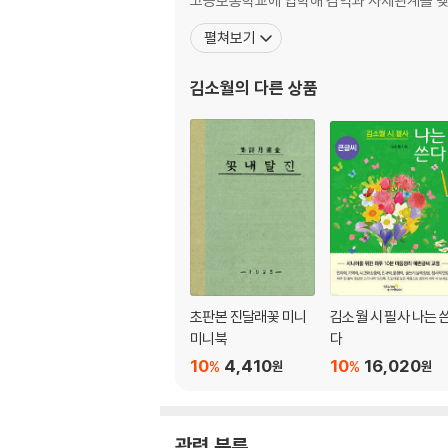
고등보통학교에 입학해 김억과 사제관계를 맺게
자주 구름
펼쳐보기
두 사람
닭 소래
김소월
의 다른 상품
못 잊어
예전엔 미처 몰낫서요
자나 깨나 앉으나 서나
해가 산마루에 저물어도
무주공산
꿈
맘 켱기는 날
하눌 끗
초판본 진달래꽃 미니
김소월 시 필사 나는 
개아미
미니북
다
제비
10
4,410
10
16,020
%
%
원
원
부헝새
만리성
수아
관련 분류