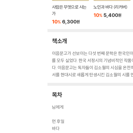
사람은 무엇으로 사는
노인과 바다 (리커버)
가
10
5,400
%
원
10
6,300
%
원
책소개
이음문고가 선보이는 다섯 번째 문학은 한국인이 
를 모두 실었다. 한국 서정시의 기념비적인 작품
다. 이음문고는 독자들이 김소월의 시심을 온전히
서를 현대시로 새롭게 탄생시킨 김소월의 시를 
목차
님에게
먼 후일
바다