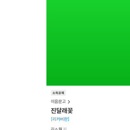
소득공제
이음문고
진달래꽃
리커버판
김소월
저