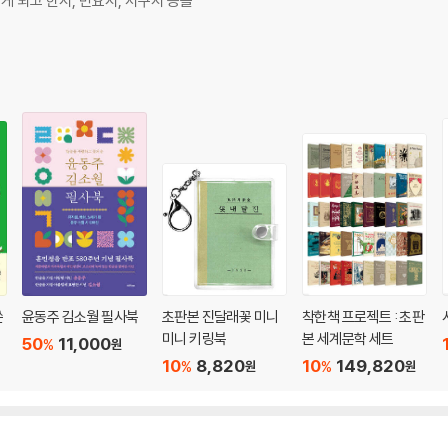
 되고 한시, 민요시, 서구시 등을
쓴
윤동주 김소월 필사북
초판본 진달래꽃 미니
착한책 프로젝트 : 초판
미니 키링북
본 세계문학 세트
50
11,000
%
원
10
8,820
10
149,820
%
%
원
원