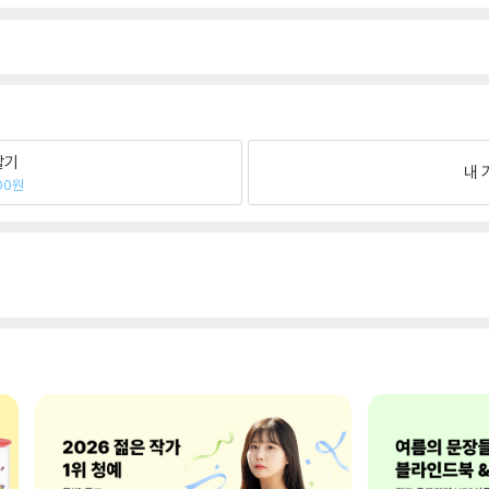
팔기
내 
00원