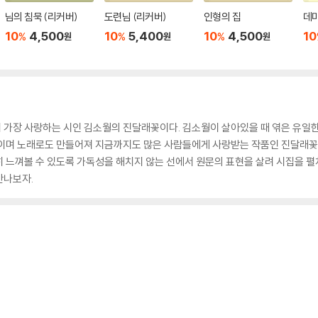
님의 침묵 (리커버)
도련님 (리커버)
인형의 집
데
10
4,500
10
5,400
10
4,500
10
%
%
%
원
원
원
가장 사랑하는 시인 김소월의 진달래꽃이다. 김소월이 살아있을 때 엮은 유일한 
이며 노래로도 만들어져 지금까지도 많은 사람들에게 사랑받는 작품인 진달래꽃을 
 느껴볼 수 있도록 가독성을 해치지 않는 선에서 원문의 표현을 살려 시집을 펼쳐
만나보자.