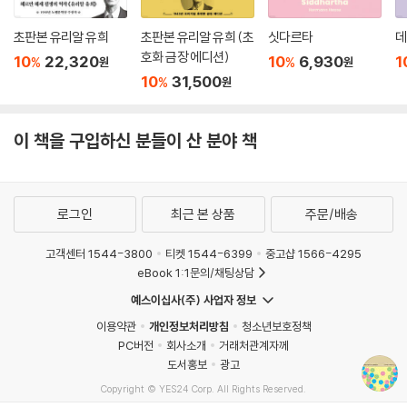
초판본 유리알 유희
초판본 유리알 유희 (초
싯다르타
데
호화 금장 에디션)
10
22,320
10
6,930
1
%
%
원
원
10
31,500
%
원
이 책을 구입하신 분들이 산 분야 책
로그인
최근 본 상품
주문/배송
고객센터 1544-3800
티켓 1544-6399
중고샵 1566-4295
eBook 1:1문의/채팅상담
예스이십사(주) 사업자 정보
이용약관
개인정보처리방침
청소년보호정책
PC버전
회사소개
거래처관계자께
도서홍보
광고
Copyright © YES24 Corp. All Rights Reserved.
MATOM1