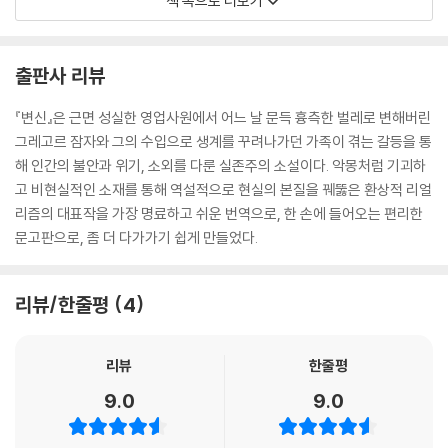
책 속으로 더보기
그레고르는 너무 놀라 그 자리에 멈춰섰다. 계속 움직여봤자 소용없었다.
아버지가 그에게 일제 사격을 퍼붓기로 작정했기 때문이었다. 과일 그릇에
서 사과를 집어 주머니에 잔뜩 넣고는 그를 향해 던지고 있었다. 당장은 목
출판사 리뷰
표물을 정확히 맞히겠다는 의도가 없는 듯 계속해서 사과가 날아왔다. 작
고 빨간 사과가 전기가 통하듯이 바닥을 구르며 서로 부딪쳤다.
『변신』은 근면 성실한 영업사원에서 어느 날 문득 흉측한 벌레로 변해버린
--- p.84
그레고르 잠자와 그의 수입으로 생계를 꾸려나가던 가족이 겪는 갈등을 통
해 인간의 불안과 위기, 소외를 다룬 실존주의 소설이다. 악몽처럼 기괴하
“저게 어떻게 그레고르 오빠일 수 있어요? 정말로 그레고르 오빠가 맞는
고 비현실적인 소재를 통해 역설적으로 현실의 본질을 꿰뚫은 환상적 리얼
다면 자기 같은 짐승과 사람이 같이 살 수 없다는 걸 예전에 깨달았어야죠.
리즘의 대표작을 가장 명료하고 쉬운 번역으로, 한 손에 들어오는 편리한
그래서 제 발로 나갔어야 했다고요. 그러면 우리는 오빠가 없는 게 되었겠
문고판으로, 좀 더 다가가기 쉽게 만들었다.
지만, 그래도 오빠의 추억을 아름답게 간직하며 살았을 거라고요.”
--- p.114
리뷰/한줄평
4
리뷰
한줄평
9.0
9.0