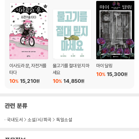
이사도라 문, 자전거를
물고기를 절대 믿지 마
마이 달링
타다
세요
10
15,300
%
원
10
15,210
10
14,850
%
%
원
원
관련 분류
국내도서
소설/시/희곡
독일소설