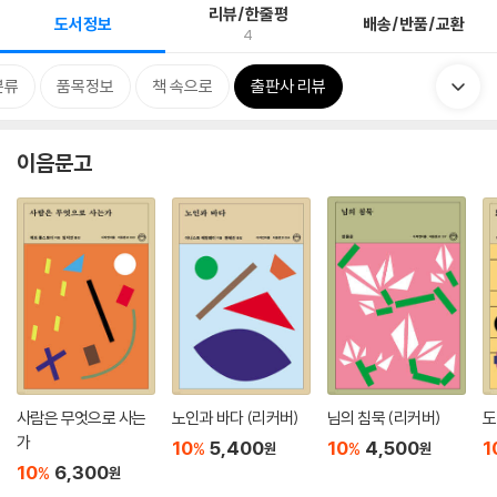
리뷰/한줄평
도서정보
배송/반품/교환
4
분류
품목정보
책 속으로
출판사 리뷰
이음문고
사람은 무엇으로 사는
노인과 바다 (리커버)
님의 침묵 (리커버)
도
가
10
5,400
10
4,500
1
%
%
원
원
10
6,300
%
원