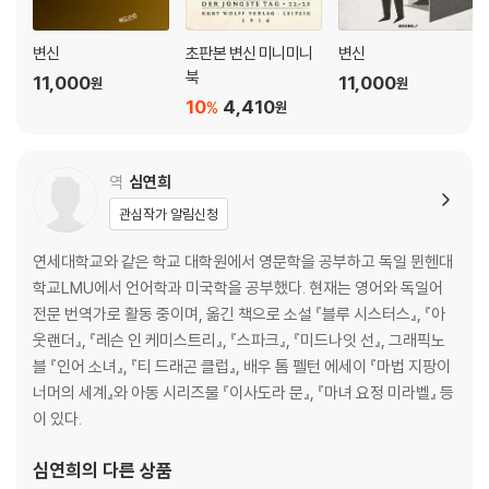
변신
초판본 변신 미니미니
변신
북
11,000
11,000
원
원
10
4,410
%
원
역
심연희
관심작가 알림신청
연세대학교와 같은 학교 대학원에서 영문학을 공부하고 독일 뮌헨대
학교LMU에서 언어학과 미국학을 공부했다. 현재는 영어와 독일어
전문 번역가로 활동 중이며, 옮긴 책으로 소설 『블루 시스터스』, 『아
웃랜더』, 『레슨 인 케미스트리』, 『스파크』, 『미드나잇 선』, 그래픽노
블 『인어 소녀』, 『티 드래곤 클럽』, 배우 톰 펠턴 에세이 『마법 지팡이
너머의 세계』와 아동 시리즈물 『이사도라 문』, 『마녀 요정 미라벨』 등
이 있다.
심연희
의 다른 상품