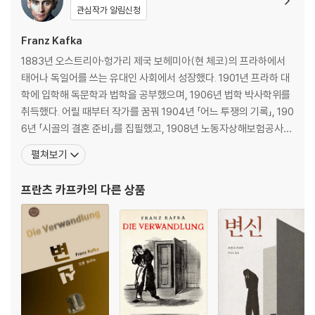
관심작가 알림신청
Franz Kafka
1883년 오스트리아·헝가리 제국 보헤미아(현 체코)의 프라하에서
태어나 독일어를 쓰는 유대인 사회에서 성장했다. 1901년 프라하 대
학에 입학해 독문학과 법학을 공부했으며, 1906년 법학 박사학위를
취득했다. 어릴 때부터 작가를 꿈꿔 1904년 「어느 투쟁의 기록」, 190
6년 「시골의 결혼 준비」를 집필했고, 1908년 노동자상해보험공사에
취직한 이후로도 14년 동안 직장생활과 글쓰기 작업을 병행했다. 「선
펼쳐보기
고」 「변신」 「유형지에서」 등의 단편과 『실종자』 『소송』 『성』 등의 미완
성 장편, 작품집 『관찰』 『시골 의사』 『단식 광대』 등 많은 작품을 썼고
프란츠 카프카
의 다른 상품
일기와 편지 등도