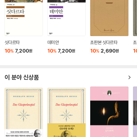
싯다르타
데미안
초판본 싯다르타
초
10
7,200
10
7,200
10
2,690
1
%
%
%
원
원
원
이 분야 신상품