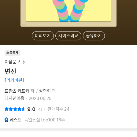
미리보기
사이즈비교
공유하기
소득공제
이음문고
변신
리커버판
프란츠 카프카
저
심연희
역
디자인이음
2023.05.25.
9.0
판매지수
24
4
베스트
독일소설 top100 16주