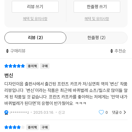
리뷰 쓰기
한줄평 쓰기
혜택 및 유의사항
혜택 및 유의사항
리뷰
2
한줄평
2
구매리뷰
추천순
종이책
구매
변신
디자인이음 출판사에서 출간된 프란츠 카프카 저/심연희 역의 '변신' 작품
리뷰입니다. '변신'이라는 작품은 최근에 바퀴벌레 쇼츠/릴스로 많이들 알
게 된 작품일 것 같습니다. 프란츠 카프카를 좋아하는 저에게는 '만약 내가
바퀴벌레가 된다면'의 유행이 반가웠어요. ㅋㅋㅋ
i********z
2025.03.16.
신고
0
댓글
0
종이책
구매