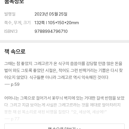
품목정보
발행일
2023년 05월 25일
쪽수, 무게, 크기
132쪽 | 105*150*20mm
ISBN13
9788994796710
책 속으로
그때는 참 좋았지. 그레고르가 온 식구의 씀씀이를 감당할 만큼 많은 돈을
벌어 와도 그토록 좋았던 시절은, 적어도 그런 반짝거리는 기쁨은 다시 찾
아오지 않았다. 식구들뿐 아니라 그레고르 역시 익숙해진 것이다.
--- p.59
어머니는 그쪽으로 걸어가서 꽃무늬 벽지에 있는 거대한 갈색 반점을 보았
다. 그리고 지금 보이는게 사실은 그레고르라는 것을 제대로 알아차리지
못한 채 쉰 목소리로 새된 비명을 질렀다. “오, 세상에, 세상에!”
--- p.77