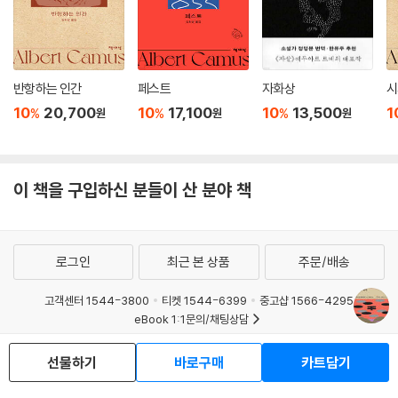
반항하는 인간
페스트
자화상
시
10
20,700
10
17,100
10
13,500
1
%
%
%
원
원
원
이 책을 구입하신 분들이 산 분야 책
로그인
최근 본 상품
주문/배송
고객센터 1544-3800
티켓 1544-6399
중고샵 1566-4295
eBook 1:1문의/채팅상담
예스이십사(주) 사업자 정보
선물하기
바로구매
카트담기
이용약관
개인정보처리방침
청소년보호정책
PC버전
회사소개
거래처관계자께