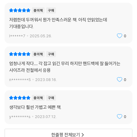
종이책
구매
저렴한데 두꺼워서 뭔가 만족스러운 책. 아직 안읽었는데
기대중입니다.
l******7
2025.05.26.
0
종이책
구매
엄청나게 작다… 각 잡고 읽긴 무리 하지만 핸드백에 잘 들어가는
사이즈라 전철에서 유용
n********5
2023.08.16.
0
종이책
구매
생각보다 훨씬 가볍고 예쁜 책.
y********s
2023.07.12.
0
한줄평 전체보기