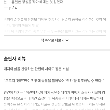
는 그 유일한 행성을 찾아 헤매는 것 같았다.
--- p.34
망망 대해 같은 구름 바다 아래에 진짜 바다가 있을지 나와 동료를 부숴버
릴 산비탈이 기다리고 있을지는 부딪힌 후에나 알 수 있었다. 사막은 언제
비행이 순조롭게 진행될 때에도 조종사는 단순히 풍광을 감상하는 것이 아
우리를 습격할지 모르는 적이 숨어있을 때 비로소 신비롭고 아름다운 곳이
니다. 대지와 하늘의 빛깔,
되었다. 어린 왕자의 팬이라면 그가 어떻게 그와 같은 감성을 갖게 되었는
바다 위 바람의 흔적, 황혼 무렵 금빛 구름을 보면서 그는 감탄하는 것이 아
지, 어떤 시선으로 동료와 소녀들, 노예와 게릴라들을 바라보았는지 궁금
니라 깊이 생각에 잠긴다. 자기 농지를 한 바퀴 둘러보며 무수한 징후를 통
할 것이다. 이 책 속에 그 답이 있다.
책 속으로 더보기
해 봄이 오고 있음을, 냉해의 위협을, 비가 올 것을 예감하는 농부와 마찬가
지로 조종사 역시 눈이 올 징후, 안개의 징후, 평화로운 밤의 징후를 판독해
낸다.
출판사 리뷰
--- p.42
대지와 삶을 찬양하는 한편의 시와도 같은 소설
서서히 저 동료의 밝은 웃음을 다시는 보지 못하리라는 사실을, 저 정원은
이제 우리에게
“오로지 ‘영혼’만이 진흙에 숨결을 불어넣어 ‘인간’을 창조해낼 수 있다.”
영원히 금지되어버렸다는 사실을 깨닫는다. 그제야 진정한 애도가 시작된
다. 가슴을 찢는 애도가 아닌 다소 씁쓸한 애도가.
인간의 대지는 『어린왕자』의 저자 생텍쥐페리가 비행기 조종사 시절의 경
--- p.53
험을 바탕으로 써내려간 소설이다. 목숨을 건 비행에서 대지는 따뜻하게
품어주는 은신처가 되기도 때로는 생명을 담보로 위협을 내리치는 무서운
이 초라한 운명을 마주하면서 진정한 한 인간의 죽음이 떠올랐다. 어느 정