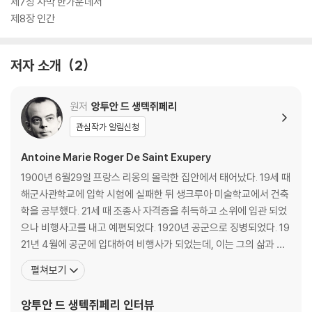
제7장 사막 한가운데서
제8장 인간
저자 소개
2
원저
앙투안 드 생텍쥐페리
관심작가 알림신청
Antoine Marie Roger De Saint Exupery
1900년 6월29일 프랑스 리옹의 몰락한 집안에서 태어났다. 19세 때
해군사관학교에 입학 시험에 실패한 뒤 생크루아 미술학교에서 건축
학을 공부했다. 21세 때 조종사 자격증을 취득하고 소위에 입관 되었
으나 비행사고를 내고 예편되었다. 1920년 공군으로 징병되었다. 19
21년 4월에 공군에 입대하여 비행사가 되었는데, 이는 그의 삶과 문
학 활동에 큰 시발점이 되었다. 제대 후에도 15년 동안이나 비행사로
펼쳐보기
서의 길을 걸었다. 1926년에는 민간 항공회사 라테코에르사에 입사
하여 우편비행 사업도 하였다. 1923년 파리의 회사에 회계사로 입사
앙투안 드 생텍쥐페리
인터뷰
하면서 시와 소설을 습작하다가 트럭 회사의