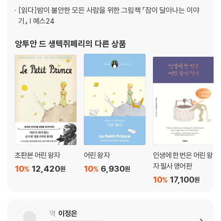
[읽다]
밤이 불안한 모든 사람을 위한 그림책 『잠이 달아나는 이야
기』 | 예스24
앙투안 드 생텍쥐페리
의 다른 상품
초판본 어린 왕자
어린 왕자
인생에 한 번은 어린 왕
자 필사 영어판
10
12,420
10
6,930
%
%
원
원
10
17,100
%
원
역
이정은