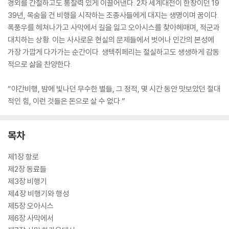
경외를 간절하고도 통찰력 있게 이끌어낸다. 2차 세계대전이 한창이던 19
39년, 목숨을 건 비행을 시작하는 조종사들에게 대지는 생명이며 꿈이다.
폭풍우를 헤쳐나가고 사막에서 길을 잃고 오아시스를 찾아헤매며, 적군과
대치하는 상황. 이는 사사로운 현실의 문제들에서 벗어나 인간의 본성에
가장 가깝게 다가가는 순간이다. 생텍쥐페리는 절실하고도 생생하게 감동
적으로 삶을 찬양한다.
“야간비행, 밤에 빛나던 무수한 별들, 그 정적, 몇 시간 동안 맛보았던 절대
적인 힘, 이런 것들은 돈으로 살 수 없다.”
목차
제1장 항로
제2장 동료들
제3장 비행기
제4장 비행기와 행성
제5장 오아시스
제6장 사막에서