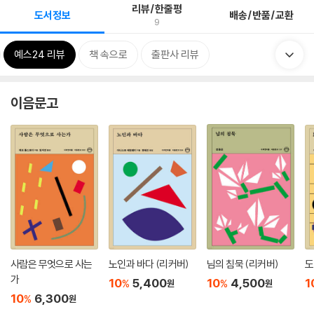
리뷰/한줄평
도서정보
배송/반품/교환
9
예스24 리뷰
책 속으로
출판사 리뷰
이음문고
사람은 무엇으로 사는
노인과 바다 (리커버)
님의 침묵 (리커버)
도
가
10
5,400
10
4,500
1
%
%
원
원
10
6,300
%
원