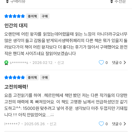
구매리뷰
추천순
렸구나!
--- p.108
종이책
구매
인간의 대지
오랜만에 어린 왕자를 읽었는데어렸을때 읽는 느낌이 아니더라구요너무
많은 생각이 들고 감동을 받게되서생텍쥐페리의 다른 책은 뭐가 있을지 둘
러보다가이 책이 어린 왕자보다 더 좋다는 후기가 많아서 구매했어요.완전
작은 핸디북 사이즈네요 잘읽어보겠습니다
s*******s
2026.02.12.
신고
0
댓글
0
종이책
구매
고전의매력!
요즘 고전읽기를 하며 ..헤르만헤세 책만 봤던 저는 다른 작가들의 다양한
고전의 매력에 폭 빠져있어요. 이 책도 고명환 님께서 언급하셨던것 같기
도하고^^; 15000원 맞추려고 넣어 주문. 생각보다 아주 두껍지만 기돼됩
니다.!!! 아직 안읽었어요.....;;;
l******7
2025.05.26.
신고
0
댓글
0