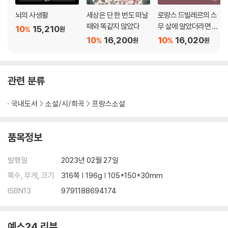
뇌의 사생활
세상은 단 한 번도 떠날
로랑스 드빌레르의 스
때와 똑같지 않았다
무 살에 알았더라면 좋
10
15,210
%
원
았을 철학의 위로
10
16,200
10
16,020
%
%
원
원
관련 분류
국내도서
소설/시/희곡
프랑스소설
품목정보
발행일
2023년 02월 27일
쪽수, 무게, 크기
316쪽 | 196g | 105*150*30mm
ISBN13
9791188694174
예스24 리뷰