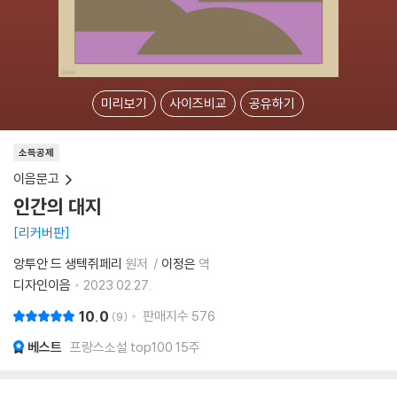
미리보기
사이즈비교
공유하기
소득공제
이음문고
인간의 대지
리커버판
앙투안 드 생텍쥐페리
원저
이정은
역
디자인이음
2023.02.27.
10.0
판매지수
576
9
베스트
프랑스소설 top100 15주