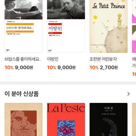
브람스를 좋아하세요...
이방인
초판본 어린왕자
왜
가
10
9,000
10
9,000
10
2,700
%
%
%
원
원
원
1
이 분야 신상품