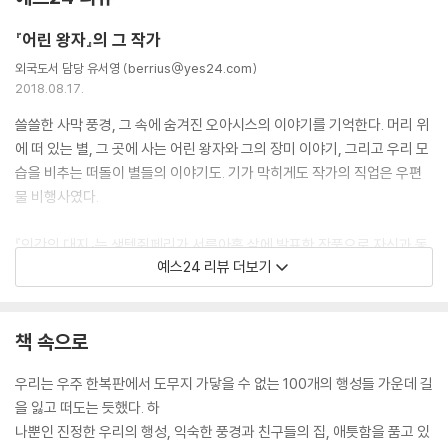
『어린 왕자』의 그 작가
외국도서 담당 유서영 (berrius@yes24.com)
2018.08.17.
쓸쓸한 사막 풍경, 그 속에 숨겨진 오아시스의 이야기를 기억한다. 머리 위
에 떠 있는 별, 그 곳에 사는 어린 왕자와 그의 장미 이야기, 그리고 우리 모
습을 비추는 떠돌이 별들의 이야기도. 기가 막히게도 작가의 직업은 우편
물 비행사였다.
『인간의 대지』는 생텍쥐페리가 서른아홉 살에 발표한 작품으로 자신과 동
예스24 리뷰 더보기
료들이 비행사로서 겪은 경험을 바탕으로 하고 있다. 1900년대 초 중반,
비행기는 지금과는 사뭇 다른 고철 덩어리였다. 초보 비행사는 테이블에
지도를 펼쳐놓고 지형을 익혀야 했고 고도계는 정확하지 않았다. GPS같
책 속으로
은 첨단 기계 없이 오롯이 선배 비행사들이 개척한 항로를 따라 홀로 싸워
나가야 했다. 첫 비행을 떠나기 전날 동료와의 작은 파티를 마치고 돌아가
우리는 우주 한복판에서 도무지 가닿을 수 없는 100개의 행성들 가운데 길
던 길에 그는 행복한 사람들의 얼굴을 본다. 크리스마스 선물을 주고 받으
을 잃고 떠도는 듯했다. 하
며 기뻐할 사람들은 스쳐 지나가는 그가 자신들을 위해 목숨을 바치고 있
나뿐인 진정한 우리의 행성, 익숙한 풍경과 친구들의 집, 애틋함을 품고 있
다는 것을 모를 것이었다.