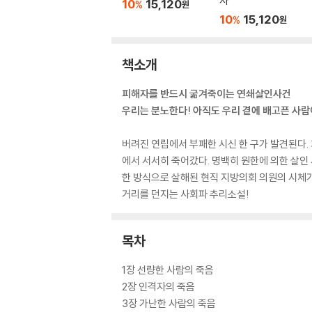
자
10
15,120
%
원
10
15,120
%
원
책소개
피해자를 반드시 굶겨죽이는 연쇄살인사건
우리는 분노한다! 아직도 우리 곁에 배고픈 사람
버려진 연립에서 부패한 시신 한 구가 발견된다
에서 서서히 죽어갔다. 명백히 원한에 의한 살인
한 방식으로 살해된 현직 지방의회 의원의 시체가
거리를 던지는 사회파 추리소설!
목차
1장 선량한 사람의 죽음
2장 인격자의 죽음
3장 가난한 사람의 죽음