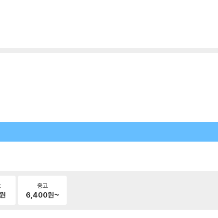
k
중고
원
6,400
원~