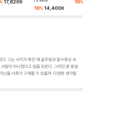
r's Wife
17,820
10
11,700
10
1
%
%
%
원
원
10
14,400
%
원
. 그는 사지가 묶인 채 굶주림과 탈수증상 속
 사람이 아니었다고 입을 모은다. 그러던 중 동일
가난을 사회가 구제할 수 있을까. 다양한 생각할