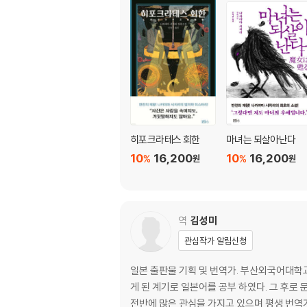
히포크라테스 회한
마녀는 되살아난다
10
16,200
10
16,200
%
%
원
원
역
김성미
관심작가 알림신청
일본 출판물 기획 및 번역가. 부산외국어대학
게 된 계기로 일본어를 공부 하였다. 그 후로 
전반에 많은 관심을 가지고 있으며 평생 번역가