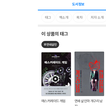
도서정보
태그
책소개
목차
저자 소개
이 상품의 태그
#연쇄살인
매스커레이드 게임
연쇄 살인마 개구리 남