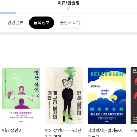
리뷰/한줄평
31
관련분류
품목정보
출판사 리뷰
명상 살인 2
연쇄 살인마 개구리 남
젤리피시는 얼어붙지
사