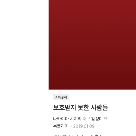
소득공제
보호받지 못한 사람들
나카야마 시치리
저
김성미
역
북플라자
2019.01.09.