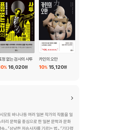
표정 없는 검사의 사투
카인의 오만
특수청소부
10
16,020
10
15,120
10
15,120
%
%
%
원
원
원
요시모토 바나나등 여러 일본 작가의 작품을 일
미스터리 문학을 중심으로 한 일본 문학과 문화
속』,『상냥한 저승사자를 기르는 법』,『기다렸