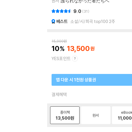
원서
護られなかった者たちへ
9.0
31
베스트
소설/시/희곡 top100 2주
15,000
원
10
13,500
YES포인트
앱 다운 시 1천원 상품권
결제혜택
종이책
eBoo
원서
13,500
원
11,000