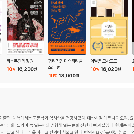
라스푸틴의 정원
합리적인 미스터리를
이별은 모차르트
쓰는 법
10
16,200
10
16,020
%
%
원
원
10
18,000
%
원
교 졸업. 대학에서는 국문학과 역사학을 전공하였다. 대학시절 에쿠니 가오리, 
문학, 영화, 드라마 등 일본어와 병행해 일본 문화 전반에 빠져 살았다. 현재는 
로 살고 싶다는 꿈을 가지고 번역에 힘쓰고 있다. 번역작으로『돌이킬 수 없는 약