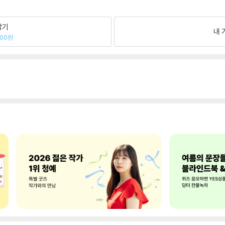
팔기
내 
500원