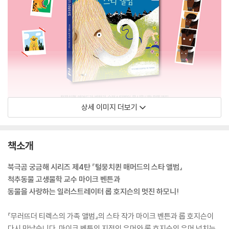
상세 이미지 더보기
책소개
북극곰 궁금해 시리즈 제4탄 『털뭉치퀸 매머드의 스타 앨범』
척추동물 고생물학 교수 마이크 벤튼과
동물을 사랑하는 일러스트레이터 롭 호지슨의 멋진 하모니!
『무러뜨더 티렉스의 가족 앨범』의 스타 작가 마이크 벤튼과 롭 호지슨이
다시 만났습니다. 마이크 벤튼의 지적인 유머와 롭 호지슨의 유머 넘치는