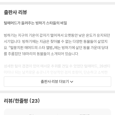
출판사 리뷰
털매머드가 들려주는 빙하기 스타들의 비밀
빙하기는 지구의 기온이 갑자기 떨어져서 오랫동안 낮은 온도가 유지되던
시기입니다. 빙하기에는 지금은 찾아볼 수 없는 다양한 동물들이 살았지
요. 『털뭉치퀸 매머드의 스타 앨범』에는 빙하기에 살던 동물 가운데 당대
를 주름잡던 18마리의 동물들이 소개되어 있습니다.
섬세한 털이 겹겹이 있어 매서운 추위를 견딜 수 있었던 털매머드, 28센티
미터나 되는 날카로운 송곳니가 인상적인 검치 호랑이, 단순하고 소박한
삶을 즐기던 거대 유인원 기간토피테쿠스, 육지에서 가장 큰 육식 포유동
출판사 리뷰 더보기
물 자이언트 북극곰, 지구상에 살던 뱀 중에서 가장 큰 뱀으로 뭐든지 꿀꺽
삼켜 버리는 티타노보아, 단단하고 무거운 꼬리를 이리저리 휘두르는 도에
디쿠루스 등 모두 놀라운 동물들이지요. 이들의 숨겨진 비밀, 영광스럽던
리뷰/한줄평
23
순간, 무시무시한 악행까지 흥미진진하고 놀라운 이야기가 책 속에 가득
담겨 있습니다.