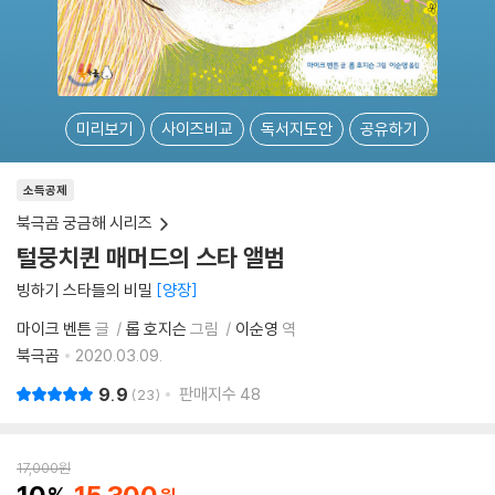
미리보기
사이즈비교
독서지도안
공유하기
소득공제
북극곰 궁금해 시리즈
털뭉치퀸 매머드의 스타 앨범
빙하기 스타들의 비밀
양장
마이크 벤튼
글
롭 호지슨
그림
이순영
역
북극곰
2020.03.09.
9.9
판매지수
48
23
17,000
원