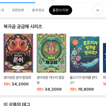
소개
관련분류
품목정보
출판사 리뷰
북극곰 궁금해 시리즈
경이로운 문어 팝업북
경이로운 개구리 팝업
물고기가 방귀를 뀐다
최
북
고?
10
34,200
1
%
원
10
34,200
10
19,800
%
%
원
원
이 상품의 태그