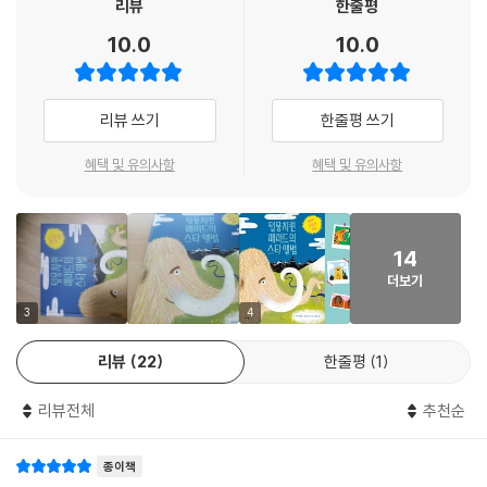
리뷰
한줄평
『털뭉치퀸 매머드의 스타 앨범』은 아주 먼 과거의 빙하기 동물들을 생생하
10.0
10.0
게 만날 수 있는 논픽션 그림책입니다. 여러분은 이제부터 빙하기 동물들
의 무시무시하고 엉뚱하고 신기한 매력에 푹 빠지게 될 것입니다.
리뷰 쓰기
한줄평 쓰기
빙하기로 떠나는 재미있는 시간 여행
혜택 및 유의사항
혜택 및 유의사항
이 책에 소개된 빙하기 동물들의 특징을 자세히 살펴보면, 각 동물들이 어
떤 신체적 특징을 갖고 있었는지, 무엇을 먹고 살았는지, 적으로부터 자신
을 어떻게 보호했는지, 혹독한 추위를 어떻게 견뎠는지 등을 알 수 있습니
14
다. 더불어 코뿔소, 두더지, 사슴처럼 지금 우리 곁에 살고 있는 동물들이
더보기
과거 빙하기에는 어떤 모습으로 살았는지도 알 수 있습니다. 더불어 빙하
기 동물들이 사라지게 된 원인도 추측해 볼 수 있습니다.
3
4
리뷰
22
한줄평
1
『털뭉치퀸 매머드의 스타 앨범』은 독자들을 ‘빙하기’라는 재미있고 신기한
시간 여행에 초대합니다. 독자들은 과거로의 시간 여행을 통해 빙하기 동
리뷰전체
추천순
물들의 다양한 생태와 습성에 눈뜨게 됩니다. 나아가 과거와 현재를 비교
하고 유추해 보며 우리가 사는 지구의 역사에 대해 새로운 시각을 갖게 될
종이책
것입니다.