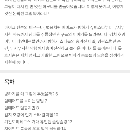
그림이 다시 한 번 멋진 하모니를 만들어냈습니다. 이렇게 웃기고, 이렇게
멋진 논픽션 그림책이라니!
마이크 벤튼의 페르소나, 털뭉치퀸 매머드가 빙하기 슈퍼스타부터 무시무
시한 악동까지 당대를 주름잡던 친구들의 이야기를 들려줍니다. 검치 호랑
이부터 네안데르탈인까지 빙하기 스타들의 숨겨진 비밀, 영광스럽던 순
간, 무시무시한 악행까지 흥미진진하고 놀라운 이야기를 들려줍니다. 롭
호지슨은 재치 넘치고 기발한 그림으로 빙하기 동물들의 모습을 생생하게
재현해 줍니다.
목차
빙하기를 왜 그렇게 추웠을까? 6
털매머드를 녹이는 방법 7
털매머드 털뭉치퀸 8
검치 호랑이 인기 스타 칼이빨 10
기간토피테쿠스 거대 유인원 슬렁슬렁 12
자이언트 북극곰 우유 빛깔 랄랄라 14