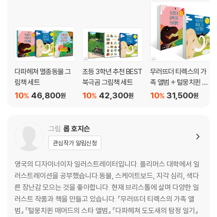
찾아보기 47
다파헤쳐 멸종동물 그
초등 3학년 추천 BEST
무러뜨더 티렉스의 가
림책 세트
북극곰 그림책 세트
족 앨범 + 털뭉치퀸 매
머드의 스타 앨범 세트
10
46,800
10
42,300
10
31,500
%
%
%
원
원
원
그림
롭 호지슨
관심작가 알림신청
영국의 디자이너이자 일러스트레이터입니다. 플리머스 대학에서 일
러스트레이션을 공부했습니다.동물, 스케이트보드, 지각 심리, 색다
른 장난감 모으는 것을 좋아합니다. 현재 브리스톨에 살며 다양한 일
러스트 작품과 책을 만들고 있습니다. 『무러뜨더 티렉스의 가족 앨
범』 『털뭉치퀸 매머드의 스타 앨범』 『다파헤쳐 도도새의 탐정 일기』