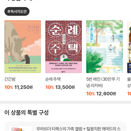
#독서지도안
긴긴밤
순례 주택
5번 레인 (30만 부 기
물
념 리커버)
상
10
11,250
10
13,500
%
%
원
원
10
12,600
1
%
원
이 상품의 특별 구성
무러뜨더 티렉스의 가족 앨범 + 털뭉치퀸 매머드의 스