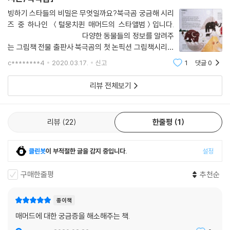
빙하기 스타들의 비밀은 무엇일까요?북극곰 궁금해 시리
즈 중 하나인 ＜털뭉치퀸 매머드의 스타앨범＞입니다.
다양한 동물들의 정보를 알려주
는 그림책 전물 출판사 북극곰의 첫 논픽션 그림책시리즈
입니다. 너무나 따뜻했던 이번 겨울.(코로나 때문에 따뜻
c********4
2020.03.17.
신고
1
댓글
0
한 겨울을 즐기지는 못했
리뷰 전체보기
리뷰
22
한줄평
1
클린봇
이 부적절한 글을 감지 중입니다.
설정
구매한줄평
추천순
종이책
매머드에 대한 궁금증을 해소해주는 책.