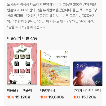
도서출판 북극곰 대표이자 번역가입니다. 그동안 300여 권의 책을
만들었고, 80여 권의 책을 우리말로 옮겼습니다. 옮긴 책으로는 『당
신의 별자리』, 『안돼!』, 『공원을 헤엄치는 붉은 물고기』, 『똑똑해지는
약』, 『한밤의 정원사』, 『삶』, 『책 먹는 도깨비 얌얌이』, 『숲의 시간』,
『강을 따라서』 등이 있습니다.
이순영
의 다른 상품
마음을 읽는 마술책
바닷가에서
우리가 사라지기 전에
10
15,120
10
19,800
10
15,120
%
%
%
원
원
원