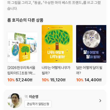
의 그림을 그리고, 『동굴』 『수상한 마이 베스트 프렌드』를 쓰고 그렸
습니다.
롭 호지슨
의 다른 상품
[2026 한우리독서올
나무는 어떻게 나무가
달은 어떻게 달이 될
림피아드] 초등 1학년
될까?
까?
필독서 세트
10
57,240
10
15,120
10
14,400
%
%
%
원
원
원
역
이순영
관심작가 알림신청