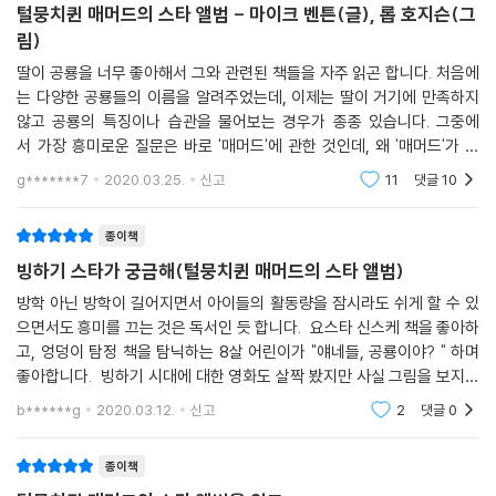
털뭉치퀸 매머드의 스타 앨범 - 마이크 벤튼(글), 롭 호지슨(그
척추동물 고생물학 전문가 마이크 벤튼과
림)
동물을 사랑하는 일러스트레이터 롭 호지슨의 만남
딸이 공룡을 너무 좋아해서 그와 관련된 책들을 자주 읽곤 합니다. 처음에
는 다양한 공룡들의 이름을 알려주었는데, 이제는 딸이 거기에 만족하지
『털뭉치퀸 매머드의 스타 앨범』의 작가 마이크 벤튼은 척추동물 고생물학
않고 공룡의 특징이나 습관을 물어보는 경우가 종종 있습니다. 그중에
교수입니다. 오랫동안 고생물학을 연구하며 고생물학에 관한 교과서와 책
서 가장 흥미로운 질문은 바로 '매머드'에 관한 것인데, 왜 '매머드'가 털
들을 썼습니다. 마이크 벤튼이 소개하는 빙하기 동물들의 이야기는 최신
로 뒤덮여있는지에 관한 것입니다. 그도 그럴 것이 그동안 익숙하게 봤던
g*******7
2020.03.25.
신고
11
댓글
10
코끼리에는 그러한
과학 연구에 기초한 내용입니다. 각 빙하기 동물의 이름과 별명, 살던 곳,
몇 가지 특성과 비밀스러운 사연을 통해 빙하기 동물들을 너무너무 웃기고
종이책
아주아주 재미있게 소개해줍니다. 과학자들이 털매머드를 어떻게 녹여서
빙하기 스타가 궁금해(털뭉치퀸 매머드의 스타 앨범)
연구하는지, 빙하기 동물들의 화석을 어디에서 찾을 수 있는지를 친절하게
알려줍니다. 『털뭉치퀸 매머드의 스타 앨범』은 고생물학자를 꿈꾸거나 동
방학 아닌 방학이 길어지면서 아이들의 활동량을 잠시라도 쉬게 할 수 있
으면서도 흥미를 끄는 것은 독서인 듯 합니다. 요스타 신스케 책을 좋아하
물에 관심이 많은 어린이 독자들의 호기심을 자극할 만한 최고의 책입니
고, 엉덩이 탐정 책을 탐닉하는 8살 어린이가 "얘네들, 공룡이야? " 하며
다.
좋아합니다. 빙하기 시대에 대한 영화도 살짝 봤지만 사실 그림을 보지만
글을 읽지 않기에 머릿속에는 그저 다 공룡으로만 기억합니다. 사실 빙하
영국의 디자이너이자 그림책 작가인 롭 호지슨은 빙하기 동물들을 현대적
b******g
2020.03.12.
신고
2
댓글
0
기에 우리가 기
이고 화려한 스타일로 표현했습니다. 빙하기 동물들이 마치 눈앞에 펼쳐진
것처럼 생동감이 넘칩니다. 또한 각 동물의 특징을 아주 놀랄 만큼 재치 있
종이책
게 표현했지요. 롭 호지슨의 재미있는 그림만 봐도 빙하기에 대한 흥미와