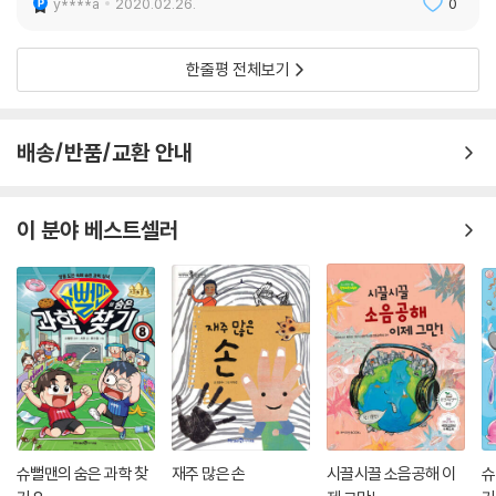
y****a
2020.02.26.
0
한줄평 전체보기
배송/반품/교환 안내
이 분야 베스트셀러
슈뻘맨의 숨은 과학 찾
재주 많은 손
시끌시끌 소음공해 이
슈