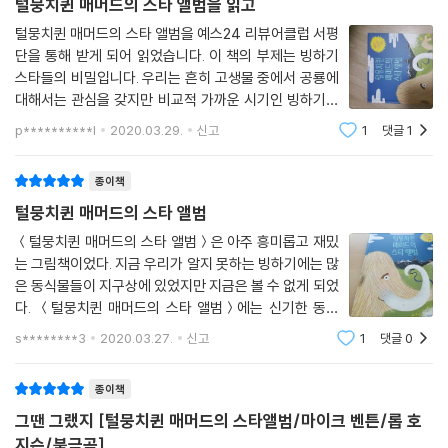
털뭉치퀸 매머드의 스타 앨범을 읽고
이해가 쑥쑥 솟아날 겁니다.
털뭉치퀸 매머드의 스타 앨범을 예스24 리뷰어클럽 서평
단을 통해 받게 되어 읽었습니다. 이 책의 부제는 빙하기
스타들의 비밀입니다. 우리는 흔히 고생물 중에서 공룡에
대해서는 관심을 갖지만 비교적 가까운 시기인 빙하기에
살았던 동물들에 대해서는 잘 알지 못하는 경우가 많습니
p**********l
2020.03.29.
신고
1
댓글
1
다. 이 책을 통해 빙하기에 살았던 동물들에 대해서 알 수
있을 것 같아 기대하며 읽게 되었습니다.
종이책
털뭉치퀸 매머드의 스타 앨범
＜털뭉치퀸 매머드의 스타 앨범＞은 아주 흥미롭고 재밌
는 그림책이었다. 지금 우리가 알지 못하는 빙하기에는 많
은 동식물들이 지구상에 있었지만 지금은 볼 수 없게 되었
다. ＜털뭉치퀸 매머드의 스타 앨범＞에는 신기한 동물
스타들을 볼 수 있는데 빙하기에 얼어버린 털매머드가 발
s********3
2020.03.27.
신고
1
댓글
0
견되고 얼음에서 깨어나게 된다. 털매머드는 북반구의 빙
하에서 발견되었는데 피부는 아주 섬세한 털
종이책
그땐 그랬지 [털뭉치퀸 매머드의 스타앨범/마이크 벤튼/롭 호
지슨/북극곰]