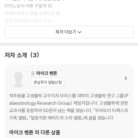
티타노보아 악동 꾸울꺽 16
도에디쿠루스 강철 스파이크 18
검치 연어 로꾸거로꾸거 20
스텝 들소 한판승 아뿔싸 22
목차 더보기
자이언트 땅늘보 천하태평 둘둘마라 24
북극 얼룩 다람쥐 팬클럽 보송이들 26
이리 나쁜 녀석들 28
저자 소개
3
유콘 말 오! 로라 29
자이언트 짧은얼굴곰 싹쓸이 다내꽁 30
자이언트 테라톤 나라올라 32
글
마이크 벤튼
자이언트 바늘두더지 뾰족 가시 앗따거 34
관심작가 알림신청
털코뿔소 털보 킁킁이 36
큰뿔사슴 뿔왕관 무거버 38
척추동물 고생물학 교수이자 브리스톨 대학의 고생물학 연구 그룹(P
자이언트 비버 우리와 두리 40
alaeobiology Research Group) 책임자입니다. 고생물학에 관한
네안데르탈인을 만나다 42
교과서를 포함하여 50권이 넘는 책을 썼습니다. 『무러뜨더 티렉스의
라브레아 타르 웅덩이 44
가족 앨범』 『털뭉치퀸 매머드의 스타 앨범』에 글을 썼습니다.
빙하기 전문 용어 46
마이크 벤튼
의 다른 상품