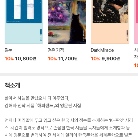
길눈
검은 기적
Dark Miracle
시
차
10
10,800
10
11,700
10
9,900
%
%
%
원
원
원
1
책소개
살아서 하늘을 만났으니 다 이루었다,
김해자 신작 시집 『해피랜드』의 영문판 시집
언제나 머리맡에 두고 읽고 싶은 한국 시의 정수를 소개하는 ‘K-포엣’ 시리
즈. 시간이 흘러도 명작으로 손꼽힐 한국 시들을 독자들에게 소개함과 동
시에 영문으로 번역하여 전 세계에 알리어 한국문학을 세계문학으로 발돋