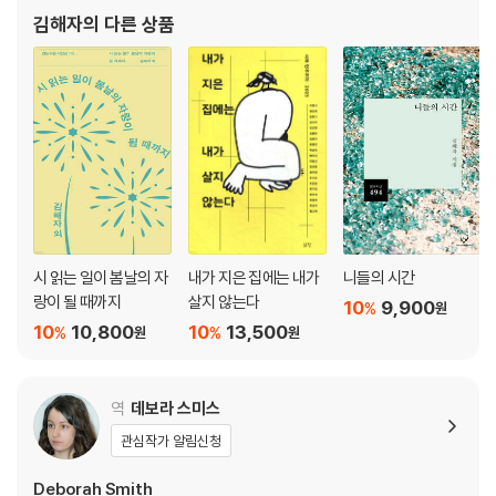
What They Say About Kim Hae-ja
김해자
의 다른 상품
시 읽는 일이 봄날의 자
내가 지은 집에는 내가
니들의 시간
랑이 될 때까지
살지 않는다
10
9,900
%
원
10
10,800
10
13,500
%
%
원
원
역
데보라 스미스
관심작가 알림신청
Deborah Smith