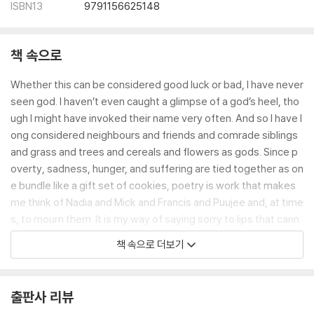
ISBN13
9791156625148
책 속으로
Whether this can be considered good luck or bad, I have never
seen god. I haven’t even caught a glimpse of a god’s heel, tho
ugh I might have invoked their name very often. And so I have l
ong considered neighbours and friends and comrade siblings
and grass and trees and cereals and flowers as gods. Since p
overty, sadness, hunger, and suffering are tied together as on
e bundle like a gift set of cookies, poetry is work that makes
me think of Nadia and Mick and Francis and Puujee and, at time
s, to mourn them. It is my way of saying sorry to lips that cann
ot cry or speak.
책 속으로 더보기
---「Poet’s Note」중에서
When I groaned in the middle of the night, those who fetched
출판사 리뷰
a cloth to wet my mouth and lave my forehead, who smiled to