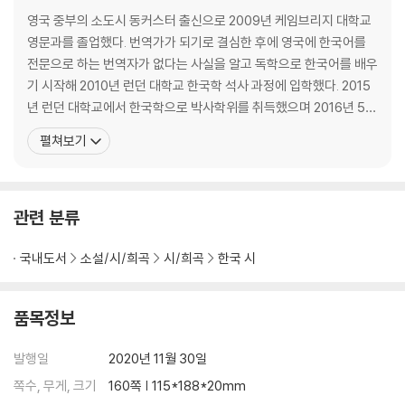
영국 중부의 소도시 동커스터 출신으로 2009년 케임브리지 대학교
영문과를 졸업했다. 번역가가 되기로 결심한 후에 영국에 한국어를
전문으로 하는 번역자가 없다는 사실을 알고 독학으로 한국어를 배우
기 시작해 2010년 런던 대학교 한국학 석사 과정에 입학했다. 2015
년 런던 대학교에서 한국학으로 박사학위를 취득했으며 2016년 5월
한강의 소설 『채식주의자』 번역으로 세계 3대 문학상 중 하나인 맨부
펼쳐보기
커 국제상을 한강과 공동으로 수상했다. 『채식주의자』외에 한강의 대
표작 『소년이 온다(Human Acts)』와 『흰』, 북한에 살고 있는 작가
반디의 소설인 『고발(The Accusa
관련 분류
국내도서
소설/시/희곡
시/희곡
한국 시
품목정보
발행일
2020년 11월 30일
쪽수, 무게, 크기
160쪽 | 115*188*20mm