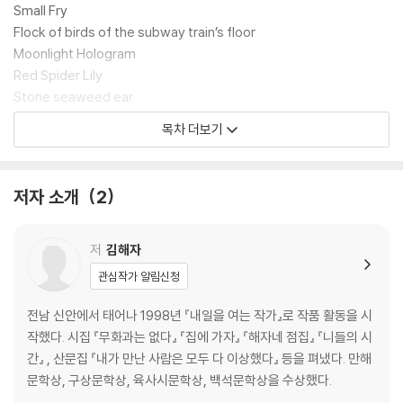
Small Fry
Flock of birds of the subway train’s floor
Moonlight Hologram
Red Spider Lily
Stone seaweed ear
Mask, 假面, 탈
목차 더보기
Go-between
Happyland
Tarot Tower
저자 소개
2
Riding the upward escalator
Fable
Magnetic Resonance
저
김해자
Human being
관심작가 알림신청
Thinking feet
Over beneath the trees
전남 신안에서 태어나 1998년 『내일을 여는 작가』로 작품 활동을 시
Anonymous
작했다. 시집 『무화과는 없다』 『집에 가자』 『해자네 점집』 『니들의 시
간』 , 산문집 『내가 만난 사람은 모두 다 이상했다』 등을 펴냈다. 만해
Poet’s Notes
문학상, 구상문학상, 육사시문학상, 백석문학상을 수상했다.
Poet’s Essay