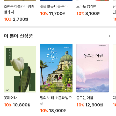
초판본 하늘과 바람과
꽃을 보듯 너를 본다
토마토 컵라면
단
별과 시
긴
10
11,700
10
8,100
%
%
원
원
10
2,700
1
%
원
이 분야 신상품
꽃피어라
땅의 노래, 소금과 빛으
동트는 아침
디
로
10
10,800
10
12,600
1
%
%
원
원
10
18,000
%
원