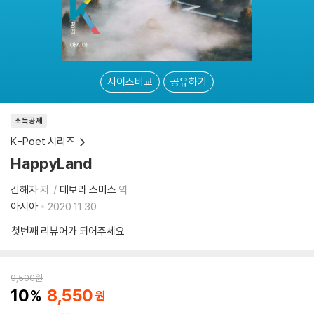
사이즈비교
공유하기
소득공제
K-Poet 시리즈
HappyLand
김해자
저
데보라 스미스
역
아시아
2020.11.30.
첫번째 리뷰어가 되어주세요
9,500
원
10
8,550