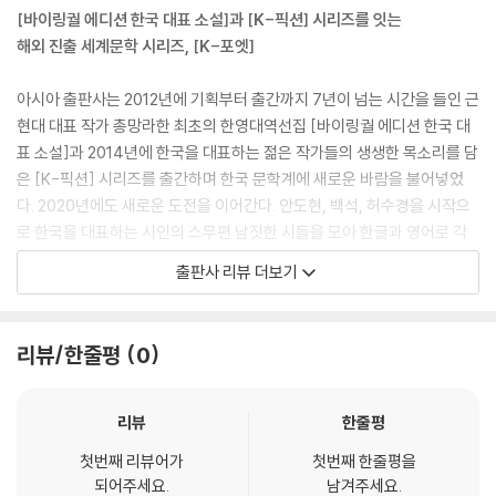
hide their concern, were people poorer than me. When I was t
[바이링궐 에디션 한국 대표 소설]과 [K-픽션] 시리즈를 잇는
urned out of house and home, those who took me in and put
해외 진출 세계문학 시리즈, [K-포엣]
me up were people with nothing much going on. When I was h
ungry, those who fed me were people who do not read thick
아시아 출판사는 2012년에 기획부터 출간까지 7년이 넘는 시간을 들인 근
books like the Buddhist code or the Bible or a writer’s complet
현대 대표 작가 총망라한 최초의 한영대역선집 [바이링궐 에디션 한국 대
e works. Those who only deal in small change were superhero
표 소설]과 2014년에 한국을 대표하는 젊은 작가들의 생생한 목소리를 담
es to me. The earth and neighbours and friendship were my m
은 [K-픽션] 시리즈를 출간하며 한국 문학계에 새로운 바람을 불어넣었
asters, their hands and feet were prayers and books and sky,
다. 2020년에도 새로운 도전을 이어간다. 안도현, 백석, 허수경을 시작으
food and poetry.
로 한국을 대표하는 시인의 스무편 남짓한 시들을 모아 한글과 영어로 각
---「Poet’s Essay」중에서
각 발간하여 소개할 예정이다. 시간이 흘러도 명작으로 손꼽히는 한국 대
출판사 리뷰 더보기
표시인들의 대표시들은 지난 시대의 삶을 재생시켜주고 삶의 보편적 문제
들에 대한 깊은 통찰도 담고 있다. 2020년부터는 한국문학을 이끌어 가는
젊은 시인들도 대거 합류하여 품격을 높인다.
리뷰/한줄평
0
한국 시의 아름다움
리뷰
한줄평
국내외 독자들이 깊이 공감하며 호흡할 수 있는 한국 시의 정수를 담고 있
첫번째 리뷰어가
첫번째 한줄평을
는 [K-포엣]. 한국의 역사와 문화, 한국인의 삶을 내밀하게 포착하여 각 시
되어주세요.
남겨주세요.