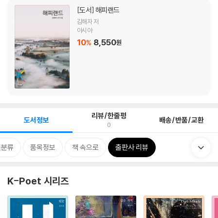
[도서]
해피랜드
김해자 저
아시아
10
8,550
%
원
리뷰/한줄평
도서정보
배송/반품/교환
0
련분류
품목정보
책 속으로
출판사 리뷰
K-Poet 시리즈