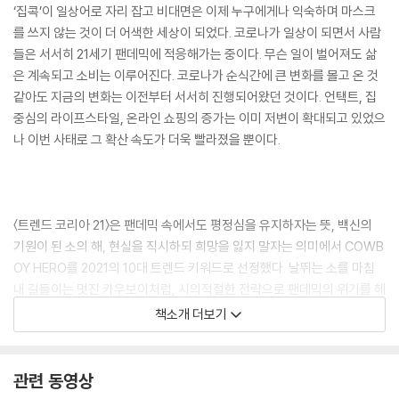
‘집콕’이 일상어로 자리 잡고 비대면은 이제 누구에게나 익숙하며 마스크
를 쓰지 않는 것이 더 어색한 세상이 되었다. 코로나가 일상이 되면서 사람
들은 서서히 21세기 팬데믹에 적응해가는 중이다. 무슨 일이 벌어져도 삶
은 계속되고 소비는 이루어진다. 코로나가 순식간에 큰 변화를 몰고 온 것
같아도 지금의 변화는 이전부터 서서히 진행되어왔던 것이다. 언택트, 집
중심의 라이프스타일, 온라인 쇼핑의 증가는 이미 저변이 확대되고 있었으
나 이번 사태로 그 확산 속도가 더욱 빨라졌을 뿐이다.
〈트렌드 코리아 21〉은 팬데믹 속에서도 평정심을 유지하자는 뜻, 백신의
기원이 된 소의 해, 현실을 직시하되 희망을 잃지 말자는 의미에서 COWB
OY HERO를 2021의 10대 트렌드 키워드로 선정했다. 날뛰는 소를 마침
내 길들이는 멋진 카우보이처럼, 시의적절한 전략으로 팬데믹의 위기를 헤
쳐나가기를 기원하는 뜻을 담았다.
책소개 더보기
관련 동영상
이번 10가지 트렌드의 전반적인 흐름을 설명할 때 가장 먼저 눈에 띄는 부