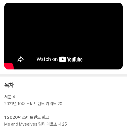
분은 모든 트렌드가 코로나 사태의 영향에서 자유롭지 못하다는 점이다.
트렌드는 사회의 반영이기에 매우 당연한 일이다. 본서의 첫 키워드인 브
이노믹스V-nomics는 바이러스virus의 V에서 출발한 단어로 “바이러스
가 바꿔놓은, 그리고 바꾸게 될 경제”라는 의미다. 과연 V자 회복은 가능할
까? 기존의 가치Value는 어떻게 변할까? 언택트 트렌드의 진화는 어디까
지인가? 새로운 브이노믹스 패러다임에 얼마나 잘 적응하느냐가 장기화
될 코로나 시대를 이겨내는 전략을 제공할 것이다. 국내 경기는 전반적으
로 K자형 양극화를 그릴 것으로 예상되지만, 업종별로는 V, U, W, S, 역V
등 다양한 모습을 보일 것으로 전망된다. 이를 나누는 기준은 대면성의 정
도, 대체재의 존재 여부, 기존 트렌드와 얼마나 부합하느냐다. 예를 들어,
대표적인 코로나 특수형인 국내여행과 화상 커뮤니케이션, 홈웨어 시장은
역V자형으로 분류된 반면, 비대면 성향이 높고 기존 트렌드와 부합하는 온
목차
라인쇼핑과 캠핑, 호캉스, 애슬레저룩 등은 코로나 이후에도 더욱 성장이
가속화되는 S자형으로 분류됐다.
서문 4
2021년 10대 소비트렌드 키워드 20
1 2020년 소비트렌드 회고
Me and Myselves 멀티 페르소나 25