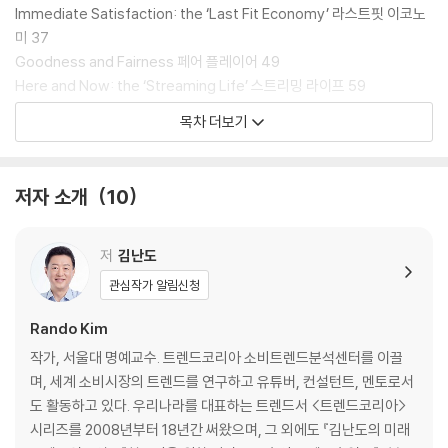
Immediate Satisfaction: the ‘Last Fit Economy’ 라스트핏 이코노
미 37
Goodness and Fairness 페어 플레이어 49
Here and Now: the ‘Streaming Life’ 스트리밍 라이프 59
Technology of Hyper-personalization 초개인화 기술 71
목차 더보기
You’re with Us, ‘Fansumer’ 팬슈머 81
Make or Break, Specialize or Die 특화생존 95
Iridescent OPAL: the New 5060 Generation 오팔세대 105
저자 소개
10
Convenience as a Premium 편리미엄 117
Elevate Yourself 업글인간 129
저
김난도
2 2021년 소비트렌드 전망
관심작가 알림신청
Coming of ‘V-nomics’ 브이노믹스 142
Omni-layered Homes 레이어드 홈 174
Rando Kim
We Are the Money-friendly Generation 자본주의 키즈 198
작가, 서울대 명예교수. 트렌드코리아 소비트렌드분석센터를 이끌
Best We Pivot 거침없이 피보팅 222
며, 세계 소비시장의 트렌드를 연구하고 유튜버, 컨설턴트, 멘토로서
On This Rollercoaster Life 롤코라이프 252
도 활동하고 있다. 우리나라를 대표하는 트렌드서 <트렌드코리아>
Your Daily Sporty Life #오하운, 오늘하루운동 278
시리즈를 2008년부터 18년간 써왔으며, 그 외에도 『김난도의 미래
Heading to the Resell Market N차 신상 304