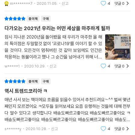
이다. ㅋㅋㅋ아차 오늘은 책리뷰를 하려는 것이기에...내
털 대변혁은 수많은 기업에게 또다시 코닥 모멘트를 선사하고 있다. 시장
m********7
2020.11.05.
신고
4
댓글
0
진행될 것인가? 양적인 축소는 불가피하다. 경제 규모가 종전의 90% 미만
가 좋아하는 책.. 트렌드코리아2021거의 5~6년째 사보
은 살아있는 생명체처럼 한순간도 멈춰 있지 않고 항상 역동적으로 움직이
으로 수축되는 이른바 ‘90% 경제’가 지속되며 파장이 커지고 있다. 질병
는 책이다. 트렌드코리아는 항상 키워드를 12간지에
며 진화한다. 끊임없이 변하는 시장을 상대하기 위해 이제 ‘거침없이 피보
종이책
구매
확산이 완화되면 '보복소비'가 그동안의 침체를 벗어날 자극이 돼줄 것으
팅’하라.
로 기대하지만, ‘보복저축’ 역시 빠르게 늘고 있다. 사회적 거리두기가 전
다가오는 2021년 우리는 어떤 세상을 마주하게 될까
--- p.25, 「거침없이 피보팅」 중에서
세계적으로 장기화하면서 소비 패턴이 급격하게 변화하는 가운데, 산업별
잠시 지나온 2020년을 돌아봤을 때 우리가 마주한 올 해
로 명암이 교차하며 새로운 비즈니스 모델을 찾기 위한 전환의 노력이 계
의 특이점은 두말할것 없이 ‘코로나19’를 이야기 할 수 있
국내의 대표 라면회사 농심은 신라면·너구리·짜파게티 등 매출이 일정 수
속되고 있다. 미시적으로는 이른 바 언택트 트렌드가 새로운 전개를 보이
을 것이다. 모든것이 멈춰버린 것 같아 보임에도 인간은
준으로 유지되는 장수 상품들이 있음에도 불구하고, 재미난 신상품을 기습
는 가운데, 아날로그와 본질에 대한 관심도 높아진다. 이 모든 변화가 바이
적응하는 동물이라고 했나 그 순간을 넘어내기 위해 너무
적으로 출시해 소비자들의 큰 호응을 받고 있다. 그 대표적인 신상품이 바
러스로 인한 새로운 경제, 즉 바이러스의 V가 몰고 온, 브이노믹스(V-no
나 많은변화가 함께 존재했다. 우리는 여전히 그렇게 언택
w*****1
2020.10.29.
신고
4
댓글
0
로 ‘앵그리 RtA’ 라면이다. RtA는 한때 온라인에서 한 외국인이 ‘너구리’를
트 시대를 살아내는 듯 싶다. 그렇게 ‘포스트 코로나’를 마
mics)다.
거꾸로 보고 ‘RtA’라고 읽었다는 사연에서 시작되어 너구리의 별칭이 됐
주하게 될 것이며 ‘코로나19’가 발
종이책
구매
다. 이에 농심은 화제가 된 별칭을 너구리 한정판 신제품의 이름으로 삼고,
Omni-layered Homes | 레이어드 홈
기존 너구리에 비해 3배 더 맵게 만들어 출시했는데 단 2주 만에 400만
역시 트렌드코리아 ㅋ
코로나 이후 가장 큰 변화를 겪게 된 공간은 역시 ‘집’이다. 더욱 가속화하
개 이상이 팔리며 신라면과 짜파게티에 이어 매출 3위를 차지하기도 했다.
는 집의 변화를 요약하면 공간과 기능이 여러 개의 층위로 분화한다는 점
매년 사서 보는 책이에요 흐름을 읽을수 있어서 추천드려요~^^ 벌써 몇년
이러한 치고 빠지는 식의 신제품 전략은 소비자로 하여금 트렌디한 젊은
째인지 모르겠어요 ㅋ모두들 읽어보세요 요즘 유행하는 것들에 대해 전부
이다. 마치 이미지 프로그램 포토샵의 레이어처럼 분화하며 중첩되는 ‘레
기업, ‘열일하는 기업’으로 느끼게 한다는 점에서 큰 의미가 있다.
다 알수 있다고 생각합니다 배송도빠르고좋아요 배송도빠르고좋아요 ㅋ
이어드 홈(layered home)’ 현상이다. 삶의 근거지로서의 기본 기능이 확
--- p.273, 「롤코라이프」 중에서
배송도빠르고좋아요 배송도빠르고좋아요 배송도빠르고좋아요 배송도빠
장하는 측면을 ‘레이어1’이라고 한다면, 직장·학교 등 외부 활동이 집에서
르고좋아요 배송도빠르고좋아요 배송도빠르고좋아요 배송도빠르고좋아
이뤄지면서 생기는 변화는 ‘레이어2’라고 할 수 있다. 나아가 직주근접·직
s******y
2020.10.28.
신고
4
댓글
0
요 배송도빠르고좋아요 배송
MZ세대(밀레니얼+Z세대)와 기성세대를 구별하는 특성으로는 여러가지