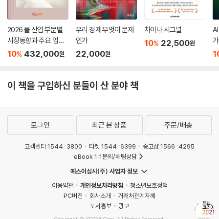
자 정보 속에서 고객충성도는 갈수록 떨어지고 있다. 이러한 상황에서 디
지털 편의성에 최적화된 소비자들을 위해 브랜드를 관리하고 디지털 전환
(DT, Digital Transformation)을 이룩하려면 무엇이 가장 중요한가?
2026 물 산업 부문별
우리 경제 무엇이 문제
차이나 시그널
A
바로 ‘고객경험의 총체적 관리’다. 고객경험을 CX(Customer eXperien
시장동향과 주요 업체
인가
가
10
22,500
%
원
별 사업현황
7
ce)라고 하는데, 이 CX가 단편적인 접점 관리에 그치지 않고 마치 마블 유
10
432,000
22,000
1
%
원
원
니버스처럼 특정 브랜드의 세계관을 함께 공유할 때, 이를 ‘CX 유니버
스’라고 부를 수 있다. ‘마블 유니버스’처럼 팬덤을 만들고, 충성도 높은 고
이 책을 구입하신 분들이 산 분야 책
객들이 브랜드와 함께 세계관을 확장해나가게 하고 싶다면, 2021년을 CX
고객경험 혁신의 원년으로 삼아야 할 것이다.
‘Real Me’: Searching for My Real Label | 레이블링 게임
로그인
최근 본 상품
주문/배송
나를 꽃으로 표현한다면 무슨 꽃일까? 혹은 음식이라면, 브랜드라면? 최
근 각종 성향 테스트가 인기다. MBTI, 꼰대레벨, 대학교 학과 테스트 등 급
고객센터 1544-3800
티켓 1544-6399
중고샵 1566-4295
격히 유행하는 각종 테스트는 다원화한 현대사회에서 ‘찐(진짜)’ 자아를
eBook 1:1문의/채팅상담
찾으려는 현대인의 갈구다. 현대인의 자아 찾기는 단지 철학의 문제만은
예스이십사(주) 사업자 정보
아니다. 소비사회를 사는 소비자들에게 자아란 소비 행태를 결정하는 가장
이용약관
개인정보처리방침
청소년보호정책
근원적인 문제다. 과거에는 자신을 표현하기 위해 자기정체성에 맞는 브랜
PC버전
회사소개
거래처관계자께
드를 선택했다면, 이제는 “이런 브랜드를 구매하는 걸 보니 나는 이런 사
도서홍보
광고
람”이라는 역의 인과관계가 성립한다. 비정형화되는 사회적 가치 속에서