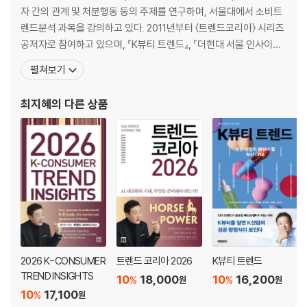
자 간의 관계 및 처분행동 등의 주제를 연구하며, 서울대에서 소비트
렌드분석 과목을 강의하고 있다. 2011년부터 〈트렌드코리아〉 시리즈
공저자로 참여하고 있으며, 『K뷰티 트렌드』, 『더현대 서울 인사이
트』, 『스물하나, 서른아홉』, 〈대한민국 외식업 트렌드〉 시리즈를 공저
펼쳐보기
했다. 워싱턴주립대학교에서 공동연구자 자격으로 연수했으며, 삼성
·LG·아모레·SK·코웨이·CJ 등 다수의 기업과 소비자 트렌드 발굴 및
최지혜
의 다른 상품
신제품 개발 프로젝트를 수행하였다. 현재 이마트
2026 K-CONSUMER
트렌드 코리아 2026
K뷰티 트렌드
TREND INSIGHTS
10
18,000
10
16,200
%
%
원
원
10
17,100
%
원