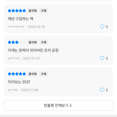
했다. 이로써 시장점유율은 물론이고 도미노피자의 주가도 기록적인 경신
피보팅(pivoting)이란 축을 옮긴다는 스포츠 용어지만, 최근 들어서는 사
을 보였는데, 2010년 11달러 선이었던 주가가 10년 동안 무려 3,200% 상
업 전환을 일컫는 경제용어로 더 자주 쓰인다. 바이러스나 트렌드 변화로
종이책
구매
승한 375.55달러(2020년 6월 19일 기준)를 기록한 것이다. 이는 같은
인해 소비시장이 급격히 변화할 때, 기민한 비즈니스 모델의 변환은 조직
매년 구입하는 책
기간 미국 IT 대표 기업인 넷플릭스(2,325%), 아마존(1,967%), 애플(8
의 생사를 좌우하는 중요한 전략이다. 하지만 이제 피보팅은 단지 위기상
36%), MS(632%)의 주가 상승률을 훌쩍 뛰어넘는 것이다. 디지털 트랜
l********l
2020.10.16.
3
황 하에서의 방향 수정만을 의미하는 것은 아니며, 조직 운영 전반의 중요
스포메이션의 성공 사례로 도미노피자가 종종 회자되는 이유다.
한 트렌드로 확장하고 있다. 다시 말해 제품·전략·마케팅 등 경영의 모든 국
--- p.347, 「CX 유니버스」 중에서
면에서 다양한 가설을 세우고 끊임없이 테스트하면서, 그 방향성을 상시적
종이책
구매
으로 수정해 나가는 일련의 과정을 의미하게 된 것이다. 피보팅은 새로운
이제는 권력이 되어버린 조어 공장.
아이템과 기술로 사업을 시작하는 스타트업에게 필수적인 덕목이지만, V
o****2
2021.01.27.
3
UCA(Volatility, Uncertainty, Complexity, Ambiguity)로 특징되는
현대 비즈니스 환경에서 대기업에게도 피할 수 없는 과제가 됐다.
종이책
구매
On This Rollercoaster Life | 롤코라이프
미리보는 2021
롤러코스터는 우르르 몰려가 함께 탄다. 짜릿한 궤도의 오르내림을 즐긴
z***6
2020.11.06.
2
다. 아쉽지만 금방 끝이 난다. 내린 사람들은 다시 새로운 놀거리를 찾아 빠
르게 이동한다. 이러한 롤러코스터의 특성을 그대로 보여주는 소비트렌드
가 전개되고 있다. 더 재미있는 밈(meme)을 좇아 우르르 몰려다니는 대
한줄평 전체보기
중들은 단기간의 트렌드를 따라가며 오르락내리락 짜릿한 진폭의 재미를
즐긴다. 그러다가도 금방 끝을 보고 다음 재미를 향해 몰려가는 현상이 늘