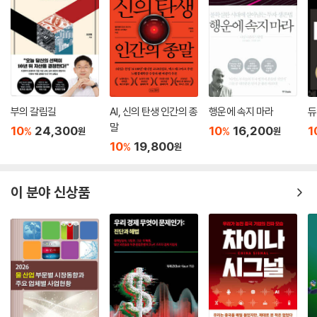
역으로 확장되면서 브랜드는 소비자의 라이프스타일 전반을 설계하는 액
티비티 디자이너로서의 역할이 강화될 것이다.
Heading to the Resell Market | N차 신상
“당근하다”가 하나의 동사로 자리 잡아가고 있다. 방탄의 멤버, RM에게
중고바지를 팔았다는 사연이 한때 SNS를 도배했다. 이제 중고마켓은 그
냥 쓰던 물건을 사고파는 장터가 아니라 MZ세대의 놀이터가 되어가고 있
부의 갈림길
AI, 신의 탄생 인간의 종
행운에 속지 마라
듀
다. 취향의 공유는 물론이고 새로운 재테크 수단까지. 중고마켓이 뜨는 이
말
10
24,300
10
16,200
1
%
%
원
원
유다. 이른바 리셀(resell)은 단지 기존 ‘중고제품 거래’의 맥락을 넘어선
10
19,800
%
원
다. 최근의 명품 열풍과 래플·드롭과 같은 한정판 마케팅 등 새로운 구매 행
태를 설명하는 열쇠말이다. 소비자들은 이제 자신의 소유물을 단지 상품이
아니라 하나의 자산, 나아가서는 더 높은 가격으로 되팔 수 있는 투자로 재
이 분야 신상품
인식하며, 구매의 새로운 동기로 삼는다. 다시 말해 사용하던 상품은 이제
중고가 아니라 N번째 새 제품, 즉 ‘N차 신상’이 되는 것이다. 리셀은 옴니채
널-세포마켓의 계보를 잇는 거래와 유통의 새로운 한 축으로 발전해나갈
것이다.
Everyone Matters in the ‘CX Universe’ | CX 유니버스
고객이 접하는 상품과 브랜드의 수는 폭발적으로 증가하고, 넘쳐나는 소비