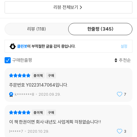
주일치 현상의 강화로 집 근처에서 삶을 영위하는 이른바 ‘슬세권 경제’의
가 있지만, 소비와 관련해서 가장 두드러지는 차이는 바로 ‘중고거래’에 대
리뷰 전체보기
확산은 ‘레이어3’이다. 레이어드 홈 트렌드는 2021년의 대한민국을 넘어
한 태도다. 풍요롭지 못한 시대를 거친 기성세대에게 ‘중고’란 남이 쓰던 것
미래주택 공간의 패러다임이 이동하고 있음을 보여주는 신호다. 이렇듯 변
을 물려서 쓰는, 부정적인 이미지가 컸다. 중고는 새 제품을 구매하지 못했
화하는 공간에서 거주하는 사람들의 사고방식 역시 점차 변할 것이다. 미
을 때 어쩔 수 없이 선택해야 하는 차선책이자 가난의 상징으로 여겨지기
리뷰
118
한줄평
345
래 소비산업 변화의 요람은 단언컨대 집이 될 것이다.
도 했다. 하지만 MZ세대에게 중고시장은 합리적인 가격으로 가치 있는 소
비를 하고, 투자의 수단이 되고, 취향을 거래하며, 보물찾기를 하는 놀이터
We Are the Money-friendly Generation | 자본주의 키즈
클린봇
이 부적절한 글을 감지 중입니다.
설정
이자, 사람과 사람을 잇는 공간이다. 이제 ‘중고거래를 얼마나 잘 활용하느
돈과 소비에 편견이 없는 새로운 소비자들이 약진하고 있다. 어릴 때부터
냐’가 ‘힙hip함’의 새로운 기준이 되고 있다.
광고·투자·재무관리 등 자본주의적 요소 속에서 익숙하게 입고 먹고 보고
구매한줄평
추천순
--- p.306, 「N차 신상」 중에서
배우고 자란, 그래서 자본주의 생리를 잘 이해하는 세대가 소비의 주체가
되었다. 이들은 자신의 욕망에 솔직해 소비로부터 행복을 구하는 데 주저
종이책
구매
DT를 이용한 CX의 개선은 글로벌 기업들에서부터 시작됐다. 도미노피자
함이 없고, 광고를 ‘이용’할 줄 알고 PPL에 관대하며, 재무관리와 투자에도
주문번호 Y0223147064입니다.
는 주문의 번거로움을 최소화하고 피자를 기다리는 시간에 대한 불만을 해
적극적인 모습을 보인다. 공산주의의 몰락을 경험한 기존 세대와 달리, 이
소하기 위해 ‘도미노 애니웨어’ 프로젝트를 실시했다. 소비자가 모든 디지
k*******8
2020.09.29.
7
들은 지극히 자본주의적이면서 동시에 반(反)자본주의에 대한 선망을 품
털 수단에서 피자를 주문할 수 있도록 만드는 전략이다. 그 결과 트위터·페
고 있는 세대이기도 하다. 무작정 물질주의적이거나 충동적이지 않다. “행
이스북·이모지·TV·AI 비서 등 다양한 루트로 피자를 쉽게 주문할 수 있는
복은 충동적이지만, 걱정은 계획적으로” 할 줄 아는 이들은 새로운 경제관
종이책
구매
기술을 개발했다. 특히 주문 후 피자가 요리되고 배달되는 전 과정을 확인
념으로 무장한 채, 브이노믹스와 그 이후를 이끌게 될 것이다.
이 책 한권이면 회사 내년도 사업계획 걱정없습니다!!
할 수 있는 피자 추적기PizzaTracker를 개발해 고객이 내가 주문한 피자
가 얼마나 완성됐고, 어디쯤 오는지 알 수 있도록 하는 독특한 경험을 창출
l*****7
2020.10.29.
3
Best We Pivot | 거침없이 피보팅