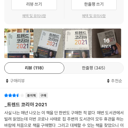
트렌드는 사회의 반영이기에 매우 당연한 일이다. 본서의 첫 키워드인 브
리뷰 쓰기
한줄평 쓰기
만 트렌드와 무관하게 코로나로 ‘반짝특수’를 누렸다면, 사태 이후에는 제
이노믹스V-nomics는 바이러스virus의 V에서 출발한 단어로 “바이러스
자리를 찾아갈 것이다.
가 바꿔놓은, 그리고 바꾸게 될 경제”라는 의미다. 과연 V자 회복은 가능할
혜택 및 유의사항
혜택 및 유의사항
--- p.149, 「브이노믹스」 중에서
까? 기존의 가치Value는 어떻게 변할까? 언택트 트렌드의 진화는 어디까
지인가? 새로운 브이노믹스 패러다임에 얼마나 잘 적응하느냐가 장기화
코로나 시대를 겪으며 이제 집은 목적에 의해서도, 사람에 의해서도 아닌
될 코로나 시대를 이겨내는 전략을 제공할 것이다. 국내 경기는 전반적으
새로운 ‘다기능성’ 공간으로 재탄생되고 있다. 가장 많은 시간을 보내는 공
16
로 K자형 양극화를 그릴 것으로 예상되지만, 업종별로는 V, U, W, S, 역V
간이 되어버린 집에서 우리는 먹고, 자고, 사고, 놀고, 운동하고, 공부하고,
더보기
등 다양한 모습을 보일 것으로 전망된다. 이를 나누는 기준은 대면성의 정
휴식하고, 꾸미는, 모든 활동을 하기 시작한 것이다. 그리고 놀랍게도 불가
도, 대체재의 존재 여부, 기존 트렌드와 얼마나 부합하느냐다. 예를 들어,
5
능해 보였던 이 모든 과정들이 거의 다 해결되고 있는 신세계를 경험하는
대표적인 코로나 특수형인 국내여행과 화상 커뮤니케이션, 홈웨어 시장은
중이다.
리뷰
118
한줄평
345
역V자형으로 분류된 반면, 비대면 성향이 높고 기존 트렌드와 부합하는 온
--- p.177, 「레이어드 홈」 중에서
라인쇼핑과 캠핑, 호캉스, 애슬레저룩 등은 코로나 이후에도 더욱 성장이
구매리뷰
추천순
가속화되는 S자형으로 분류됐다.
다시 말해 플렉스는 부자로 타고난 사람들의 행위가 아니라, 자신의 노력
과 능력의 대가에 대한 인정 욕구 표현에 가깝다. 주목할 만한 점은 이를 대
종이책
구매
이른바 VUCA(변동성Volatility, 불확실성Uncertainty, 복잡성Compl
하는 자본주의 키즈의 태도다. 이들은 노골적인 ‘돈부림’에 대해 교양이 없
exity, 모호성Ambiguity)로 대변되는 작금의 상황은 기업과 개인 모두
_트렌드 코리아 2021
다거나 사치와 낭비라고 일축하지 않고 “그럴 자격이 있다”고 인정한다.
에게 신속한 상황 파악과 이에 따른 빠른 적응을 요구한다. 쉬운 일은 아니
사실 나는 매년 나오는 이 책을 단 한번도 구매한 적 없다. 매번 도서관에서
사고 싶은 것을 살 수 있는 사람의 소비는 자본주의의 섭리라 여기며 오히
다. 이를 위해서는 무엇보다 유연한 사고가 필요하고 과감한 방향 선회 그
빌려 읽었는데 이번 코로나 사태로 집 주변의 도서관이 모두 휴관을 하는
려 자신도 그렇게 되고 싶다는 부러움을 숨기지 않는다. 이처럼 자본주의
리고 실패를 용인하는 관용적인 태도 또한 중요하다. 장기간의 공들인 전
바람에 처음으로 책을 구매했다. 그리고 대체할 수 있는 책을 찾았으니 이