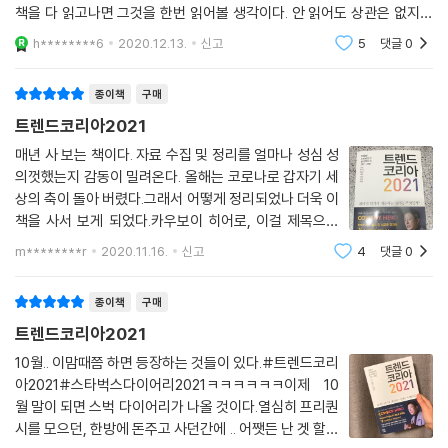
키즈는 광고에 쿨하게 대처하는 것을 넘어서, 시장경제를 움직이는 원동력
략과 마케팅보다는 우선 뭐라도 해보는 자세가 더 중요하다. 즉, “Done is
책을 다 읽고나면 그것을 한번 읽어볼 생각이다. 안 읽어도 상관은 없지만
인 소비를 향한 욕망에도 솔직하다. 쉽게 가지지 못하는 것을 손에 넣어 성
better than perfect(완벽함을 추구하기보다 먼저 실행하라).” 정신이
안 읽자니 찝찝한 책. 내년 트렌드라기보다 현재도 진행중에 있는 내용들.
h********6
2020.12.13.
신고
5
댓글
0
취감을 느끼고, 남들과는 차별화된 소비로 자아를 표현하는 것은 자본주의
그냥 내
절실한 시점이다. ‘빠른 생애사 전략’을 기본으로 한 ‘피보팅’에 주목해야
적 본능에 충실한 행복 추구 방식이라 생각한다. 이제 무언가를 소비하기
하는 이유다.
종이책
구매
에 아직 어린 나이란 더 이상 존재하지 않는다. 1020세대가 주로 이용하는
무신사 스토어에는 1,400개가 넘는 ‘명품’이 등록되어 있다(2020년 8월
트렌드코리아2021
2021 트렌드에서 눈길을 끄는 것은 MZ세대의 두드러진 약진이다. ‘소비
기준). 한 달 동안 1,200회가 넘는 조회 수를 기록한 19만 원 상당의 명품
의 롤러코스터를 탄 자본주의 키즈’로 대변되는 이들 MZ세대는 돈과 소비
매년 사 보는 책이다. 자료 수집 및 정리를 얼마나 성심 성
티셔츠의 경우 18세 이하의 조회 비중이 48%인 것으로 나타났다. 2020
의껏했는지 감동이 밀려온다. 올해는 코로나로 갑자기 세
에 편견이 없는 새로운 소비세대로 유행을 선도하고 비즈니스의 방향을 주
년 상반기 수입차를 구매한 소비자 8만여 명 가운데 37%도 10~30대였
상의 축이 돌아 버렸다.그래서 어떻게 정리되었나 더욱 이
도하며 브랜드의 흥망을 결정한다. 이들은 자신의 정체성을 표현하기 위한
다.
책을 사서 보게 되었다.카우보이 히어로, 이걸 제목으로
‘레이블링 게임’에 몰두하고 신상보다 중고마켓을 더 애용한다. 취향 공유
--- p.207, 「자본주의 키즈」 중에서
정한 이유를 알게 되면 감동이 밀려온다. 따뜻한 시선에
와 신종 재테크가 합쳐진 새로운 중고마켓이 뜨는 배경이다. 이밖에, 코로
m********r
2020.11.16.
신고
4
댓글
0
더욱 맘에 드는 올해판이다.내용은 사서 보시기를^^ 작년
나 시대 집의 진화(레이어드 홈), 일상으로 들어온 운동(#오하운, 오늘하
선물인 인조가죽 책보호제품도 잘 쓰고
코닥이 사진과 카메라의 대명사로 통하던 시절, ‘코닥 모멘트’는 피사체가
루운동), 고객만족 경험의 극대화(CX 유니버스), 기술로 대체할 수 없는
종이책
구매
빛나는 순간, 사진으로 남길 만한 멋진 순간을 뜻하는 말이었다. 그러나 20
인간의 손길(휴먼 터치)이 2021 눈여겨봐야 할 트렌드로 꼽혔다.
트렌드코리아2021
세기 세계 필름 카메라 시장의 1위 기업이었던 코닥은 필름 사업의 높은 수
익성에 안주해 디지털 카메라로의 전환을 원하는 시장의 요구를 무시한 결
10월.. 이맘때쯤 하면 등장하는 것들이 있다.#트렌드코리
COWBOY HERO
아2021#스타벅스다이어리2021ㅋㅋㅋㅋㅋㅋ이제 10
과, 결국 파산에 이르고 말았다. 이후 ‘코닥 모멘트’는 시장이 변화하는 대
월 말이 되면 스벅 다이어리가 나올 것이다.열심히 프리퀀
변혁의 시기, 선제적 대응 여부로 기업의 운명이 갈리는 변화의 순간을 뜻
Coming of ‘V-nomics’ | 브이노믹스
시를 모으던, 한방에 돈주고 사던간에 .. 어쨋든 난 겟 할것
하는 말이 됐다. 2021년 우리 사회가 대면하고 있는 코로나19 환경과 디지
코로나 바이러스가 초래한 경제와 소비의 변화는 무엇이며, 앞으로 어떻게