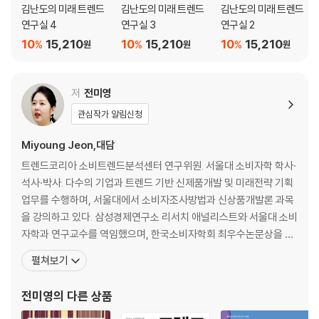
김난도의 미래 트렌드
김난도의 미래 트렌드
김난도의 미래 트렌드
연구실 4
연구실 3
연구실 2
10
15,210
10
15,210
10
15,210
%
%
%
원
원
원
저
전미영
관심작가 알림신청
Miyoung Jeon,대담
트렌드코리아 소비트렌드분석센터 연구위원. 서울대 소비자학 학사·
석사·박사. 다수의 기업과 트렌드 기반 신제품개발 및 미래전략 기획
업무를 수행하며, 서울대에서 소비자조사방법과 신상품개발론 과목
을 강의하고 있다. 삼성경제연구소 리서치 애널리스트와 서울대 소비
자학과 연구교수를 역임했으며, 한국소비자학회 최우수논문상을 수
상했다. 2009년부터 〈트렌드코리아〉 시리즈 공저자로 참여하고 있
펼쳐보기
으며, 『K뷰티 트렌드』, 『스물하나, 서른아홉』, 『트렌드 차이나』, 〈대
한민국 외식업 트렌드〉 시리즈, 『나를 돌파하는 힘』 등을 공저했다.
전미영
의 다른 상품
하나은행 경영자문위원, 하나손해보험 여성리더 자문위원, 농