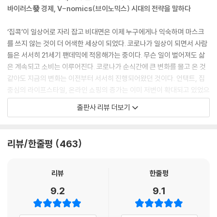
된 소비트렌드 변화를 정리하다가 중요한 사실을 깨닫게 됐다.
바이러스發 경제, V-nomics(브이노믹스) 시대의 전략을 말하다
“코로나 사태로 바뀌는 것은 트렌드의 방향이 아니라 속도다.”
--- 서문 중에서
‘집콕’이 일상어로 자리 잡고 비대면은 이제 누구에게나 익숙하며 마스크
를 쓰지 않는 것이 더 어색한 세상이 되었다. 코로나가 일상이 되면서 사람
본서에서는 업종별 회복의 양상을 ① 빠른 회복을 보이는 ‘V형’ ② 상대적
들은 서서히 21세기 팬데믹에 적응해가는 중이다. 무슨 일이 벌어져도 삶
으로 느리고 완만한 회복을 보이는 ‘U형’ ③ 사회적 거리두기 단계에 직접
은 계속되고 소비는 이루어진다. 코로나가 순식간에 큰 변화를 몰고 온 것
영향을 받으며 등락을 거듭하는 ‘W형’ ④ 이미 상승 트렌드를 타고 있었는
같아도 지금의 변화는 이전부터 서서히 진행되어왔던 것이다. 언택트, 집
데 코로나 사태로 가속화되는 ‘S형’ ⑤ 코로나로 일시적 특수特需를 보이
중심의 라이프스타일, 온라인 쇼핑의 증가는 이미 저변이 확대되고 있었으
는 ‘ V(역V)형’의 다섯 유형으로 나눈다. 이러한 유형화에 영향을 주는 변
나 이번 사태로 그 확산 속도가 더욱 빨라졌을 뿐이다.
출판사 리뷰 더보기
수는 첫째, 대면성이 얼마나 높으냐다. 대면성이 필수적일수록 코로나 사
태의 영향을 강하고 직접적으로 받기 때문이다. 둘째 기준은 대체재가 어
〈트렌드 코리아 21〉은 팬데믹 속에서도 평정심을 유지하자는 뜻, 백신의
떻게 존재하느냐다. 예컨대 마트에서 사던 생수는 인터넷쇼핑으로 완전히
기원이 된 소의 해, 현실을 직시하되 희망을 잃지 말자는 의미에서 COWB
리뷰/한줄평
463
대체할 수 있다. 반면, 술집이 문을 닫으면 집 앞 편의점에서 술을 사들고
OY HERO를 2021의 10대 트렌드 키워드로 선정했다. 날뛰는 소를 마침
집에 들어와 마실 수는 있지만 ‘홈술’이 친구들과의 건배나 연인 간의 밀어
내 길들이는 멋진 카우보이처럼, 시의적절한 전략으로 팬데믹의 위기를 헤
를 대신할 수는 없다. 다시 문을 연다는 뉴스가 나오면 저녁 약속을 잡는 사
쳐나가기를 기원하는 뜻을 담았다.
리뷰
한줄평
람이 늘어날 것이다. 대체가 완전하지 않은 경우다. 이런 경우는 회복이 빠
9.2
9.1
르다. 셋째는 기존에 진행되던 트렌드와 얼마나 부합하느냐다. 언택트 혹
이번 10가지 트렌드의 전반적인 흐름을 설명할 때 가장 먼저 눈에 띄는 부
은 집 관련 소비는 이전부터 상승기류를 타던 업종인데 코로나19로 가속
분은 모든 트렌드가 코로나 사태의 영향에서 자유롭지 못하다는 점이다.
화됐다. 이런 업종은 코로나 사태 이후에도 계속 성장할 확률이 높다. 하지