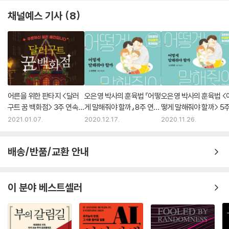
고 있다. 이런 트렌드를 롤러코스터를 닮았다는 의미에서 ‘롤코라이프’라
채널예스 기사
8
명명하고 이런 라이프스타일을 즐기는 이들을 ‘롤코족’이라고 부르고자 한
다. 롤코라이프는 소수 젊은이들의 변덕이 아니라, 상시 대응해야 할 시장
의 일반적 변화가 되고 있다. 이제 제품과 마케팅에도 진솔하고 발 빠른 대
응으로 고객의 변화에 맞춰나갈 수 있는 '빠른 생애사 전략'이 필요한 시점
이다.
Your Daily Sporty Life | #오하운, 오늘하루운동
어른을 위한 판타지 <달러
오은영 박사의 훈육법 『어떻
오은영 박사의 훈육법 <
구트 꿈 백화점> 3주 연속 1
게 말해줘야 할까』 8주 연속
떻게 말해줘야 할까> 5
운동이 붐이다. 등산로에는 레깅스로 차려입은 남녀노소의 발길로 줄이 이
위
1위
연속 1위 등극
어지고, 소수의 전유물로 여겨졌던 골프와 서핑이 대중 스포츠가 되고 있
2021.01.07.
2020.12.17.
2020.11.26.
다. 트레일 러닝·크린 세션·고스트 크루·플로팅 요가처럼 기존의 운동이 새
롭게 변주된다. 이러한 트렌드가 단순히 스포츠 활동 자체로 끝나지 않고,
배송/반품/교환 안내
패션?인증샷?챌린지 등을 즐기면서 사회에 대한 선한 영향력, 자신의 성
장, 타인과의 느슨한 관계 확장도 놓치지 않는다는 점에 주목해야 한다. 운
동 열풍은 단지 코로나 바이러스의 영향으로 건강 증진과 면역 강화에 관
이 분야 베스트셀러
심이 커진 이유뿐만 아니라, 건강에 방심하지 않는 MZ세대의 세대적 특
성, 정체의 시대에 운동으로 성취감을 찾으려는 경향, 관련 기기 및 플랫폼
시장의 성장 등 복합적인 원인이 불러일으킨 트렌드다. 운동이 일상의 영