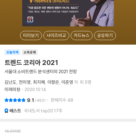
미리보기
사이즈비교
카드뉴스
공유하기
오늘의책
소득공제
트렌드 코리아 2021
서울대 소비트렌드 분석센터의 2021 전망
김난도
전미영
최지혜
이향은
이준영
저
외 5명
미래의창
2020.10.14.
9.1
판매지수
48
463
베스트
국내도서 top20 17주
18,000
원