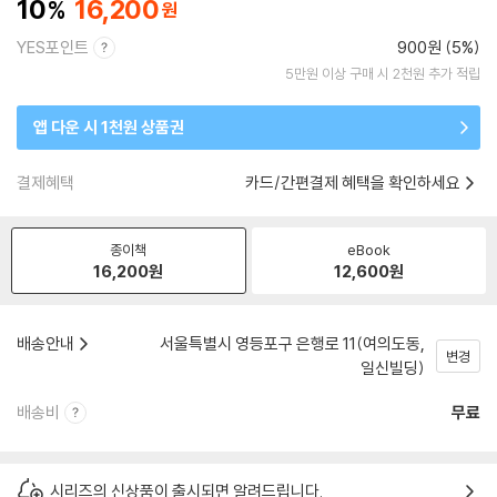
10
16,200
YES포인트
900원 (5%)
5만원 이상 구매 시 2천원 추가 적립
앱 다운 시 1천원 상품권
결제혜택
카드/간편결제 혜택을 확인하세요
종이책
eBook
16,200
원
12,600
원
배송안내
서울특별시 영등포구 은행로 11(여의도동,
변경
일신빌딩)
배송비
무료
시리즈의 신상품이 출시되면 알려드립니다.