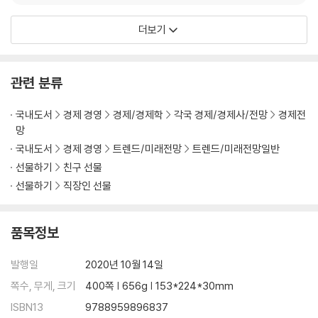
더보기
관련 분류
국내도서
경제 경영
경제/경제학
각국 경제/경제사/전망
경제전
망
국내도서
경제 경영
트렌드/미래전망
트렌드/미래전망일반
선물하기
친구 선물
선물하기
직장인 선물
품목정보
발행일
2020년 10월 14일
쪽수, 무게, 크기
400쪽 | 656g | 153*224*30mm
ISBN13
9788959896837