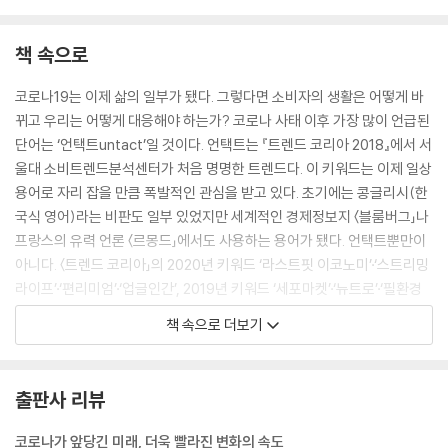
책 속으로
코로나19는 이제 삶의 일부가 됐다. 그렇다면 소비자의 생활은 어떻게 바
뀌고 우리는 어떻게 대응해야 하는가? 코로나 사태 이후 가장 많이 언급된
단어는 ‘언택트untact’일 것이다. 언택트는 『트렌드 코리아 2018』에서 서
울대 소비트렌드분석센터가 처음 명명한 트렌드다. 이 키워드는 이제 일상
용어로 자리 잡을 만큼 폭발적인 관심을 받고 있다. 초기에는 콩글리시(한
국식 영어)라는 비판도 일부 있었지만 세계적인 경제정보지 〈블룸버그」나
프랑스의 유력 언론 〈르몽드」에서도 사용하는 용어가 됐다. 언택트뿐만이
아니다. 〈트렌드 코리아」의 2020년 키워드 ‘라스트핏 이코노미’·‘스트리밍
라이프’·‘편리미엄’·‘업글인간’, 2019년 키워드 ‘세포마켓’·‘뉴트로’·‘필환경
시대’·‘매너 소비자’, 2018년 키워드 ‘소확행’·‘케렌시아’·‘긱 관계’,2017년
책 속으로 더보기
키워드 ‘1코노미’·‘각자도생’ 등은 모두 이번 코로나 사태로 화제에 오른 키
워드들이다. 지난 몇 년간 잔잔하게 유행하던 트렌드들이 금년에 유독 선
명하게 다시 두드러졌다. 반면, 코로나19 이후 새로 등장한 트렌드 중에서
출판사 리뷰
〈트렌드 코리아」 시리즈가 언급하지 못했던, 깜짝 놀랄 만큼 새로운 키워드
는 거의 없었다. 이러한 사실이 의미하는 바는 무엇일까? 코로나19와 관련
코로나가 앞당긴 미래, 더욱 빨라진 변화의 속도