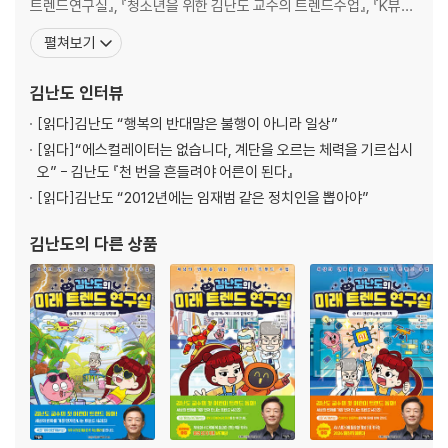
트렌드연구실』, 『청소년을 위한 김난도 교수의 트렌드수업』, 『K뷰티
Everyone Matters in the ‘CX Universe’ CX 유니버스 332
트렌드』, 『대한민국 외식업 트렌드』, 『트렌드로드, 뉴욕 임파서블>,
펼쳐보기
‘Real Me’: Searching for My Own Label 레이블링 게임 356
『트렌드차이나』 등 많은 베스트셀러 트렌드 서적을 냈다. 온라인에서
‘Ontact’, ‘Untact’, with a Human Touch 휴먼터치 380
는, 유튜브 채널 <트렌드코리아 TV>를 2020년부터 진행하고, 온라
김난도
인터뷰
인 공개 강좌 ‘K-MOOC’에서 〈소
「트렌드 코리아」 선정 2020년 대한민국 10대 트렌드 상품 406
[읽다]
김난도 “행복의 반대말은 불행이 아니라 일상”
미주 434
[읽다]
“에스컬레이터는 없습니다, 계단을 오르는 체력을 기르십시
부록 446
오” - 김난도 『천 번을 흔들려야 어른이 된다』
[읽다]
김난도 “2012년에는 임재범 같은 정치인을 뽑아야”
김난도
의 다른 상품