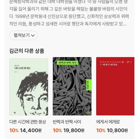
문예창작학과와 같은 대학 대학원을 마쳤다. 이 땅 사람들의 오랜 생
각을 길어 올리기 위해 그 깊은 바탕을 헤짚는 물물땅 바람의 시인이
다. 1998년 문학동네 신인상으로 등단했고, 신화적인 상상력과 위력
적인 리듬, 풍성하고 섬세한 시어로 평단과 독자에게 사랑받고 있다.
유튜브 채널 ‘시켜서하는tv’의 호스트로 시와 대중음악에 대한 영상
펼쳐보기
콘텐츠를 중계한다. 시집으로 《뱀소년의 외출》, 《구름극장에서 만나
요》, 《당신이 어두운 세수를 할 때》, 《끝을 시작하기》, 《Beginning t
김근
의 다른 상품
he End》, 《에게서 에게로》,
다른 시간에 관한 몽상
반짝과 반짝 사이
에게서 에게로
10
14,400
10
19,800
10
10,800
%
%
%
원
원
원