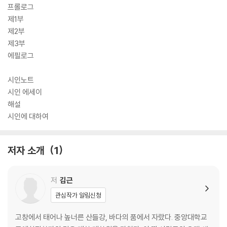
프롤로그
제1부
제2부
제3부
에필로그
시인노트
시인 에세이
해설
시인에 대하여
저자 소개
1
저
김근
관심작가 알림신청
고창에서 태어나 높너른 산들강, 바다의 품에서 자랐다. 중앙대학교