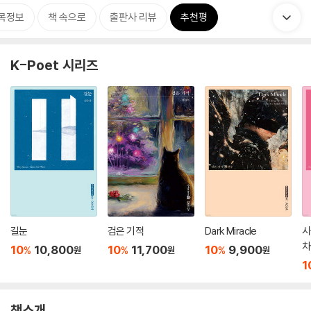
목정보
책 속으로
출판사 리뷰
추천평
K-Poet 시리즈
길눈
검은 기적
Dark Miracle
시
차
10
10,800
10
11,700
10
9,900
%
%
%
원
원
원
1
책소개