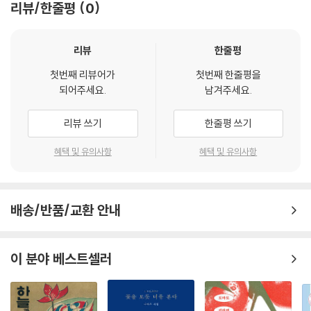
내 목소리들의 주인이 되어라
리뷰/한줄평
0
장시의 마지막에서 시인은 자신을 “목소리 수집가”라고 지칭하며 ‘당신’에
리뷰
한줄평
게 “내 목소리들의 주인”이 될 것을 명령한다. 짐승이 출현한 이후 적확한
단어를 찾기 위해 끝없이 내달리던 움직임에 마침내 종지부를 찍는 것처럼
첫번째 리뷰어가
첫번째 한줄평을
느껴지는가 하면, 앞으로 새롭게 시작될 김근 시인의 시 세계를 예고하는
되어주세요.
남겨주세요.
예고편으로 다가오기도 한다. 독자들도 이번 시집을 통해 김근 시인의 앞
으로의 작품 활동을 더욱 기대하게 될 것이다.
리뷰 쓰기
한줄평 쓰기
〈바이링궐 에디션 한국 대표 소설〉과 〈K-픽션〉 시리즈를 잇는
혜택 및 유의사항
혜택 및 유의사항
해외진출 세계문학 시리즈, 〈K-포엣〉
아시아 출판사는 2012년에 기획부터 출간까지 7년이 넘는 시간을 들인 근
배송/반품/교환 안내
현대 대표 작가 총망라한 최초의 한영대역선집 〈바이링궐 에디션 한국 대
표 소설〉과 2014년에 한국을 대표하는 젊은 작가들의 생생한 목소리를 담
은 〈K-픽션〉 시리즈를 출간하며 한국 문학계에 새로운 바람을 불어넣었다.
이 분야 베스트셀러
2019년에도 새로운 도전을 이어간다. 유일무이 한영대역 시선집 시리즈
인 〈K-포엣〉이 그것이다.