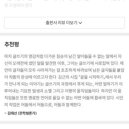
모습의 여러 마리 짐승이 줄지어
로 구성되어 있다.
서서 앞선 짐승의 동작을 계속
따라하며 오고 있는 것처럼도
“어느 날 짐승 한 마리가 왔다” - 실패에서 출발하는 언어들
출판사 리뷰 더보기
보였다(...)
--- 본문 중에서
시집의 서두는 어느 날 출현한 “짐승 한 마리”로부터 출발한다. “짐승”은
시인을 완전히 사로잡고, 시는 질주해나가기 시작한다. 그 질주의 목적지
추천평
가 어디인지는 정확히 알 수 없다. 모든 것이 끝난 자리인지 시작하는 자리
인지도 확실치 않다. 이 시집은 어쩌면 끝끝내 알 수 없을 그 ‘앎’을 향해 무
마치 글쓰기의 영감처럼 다가온 짐승이 남긴 알아들을 수 없는 말에서 자
한히 다가가려는 움직임으로 가득하다.
신이 오래전에 썼던 말을 발견한 이후, 그이는 글쓰기에 사로잡혀 있다. 제
안의 글자들이 모두 사라져가는 걸 초조하게 바라보며 남은 글자들을 붙잡
“짐승”은 자유자재로 모습을 바꾼다. 손에 잡힐 듯 잡히지 않고 완전히 길
아 작품의 완성에 이르고자 한다. 김근의 시집 『끝을 시작하기』에서 우리
들인 것 같다가도 여전히 한 마리 짐승이다. 시인은 그것을 다듬고 정제하
가 만나게 되는 이야기는 글쓰기의 과정에서 겪게 되는, 어떤 말하기가 이
여 차려내는 대신 날뛰는 그대로를 쏟아놓기로 한다. “요설과 사변과 횡설
루어내는 기묘한 발생과 소멸 그리고 이행의 움직임들이다. 하지만 이 움
수설”처럼 끝없이 이어지는 말들은 에너지를 내뿜으며 독자들을 유혹한
직임들은 또한 명료한 언어로 옮길 수 없는 어떤 어둠에 휩싸여 있다. 시인
다.
의 작업은 어둠에서 어둠으로, 어둠과 함께한다.
- 김태선 (문학평론가)
나는 목소리 수집가
(...)