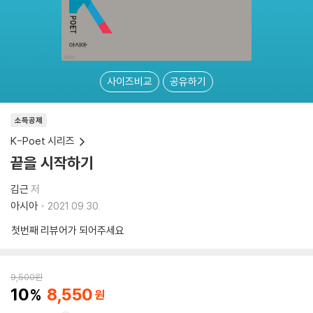
사이즈비교
공유하기
소득공제
K-Poet 시리즈
끝을 시작하기
김근
저
아시아
2021.09.30.
첫번째 리뷰어가 되어주세요
9,500
원
10
8,550