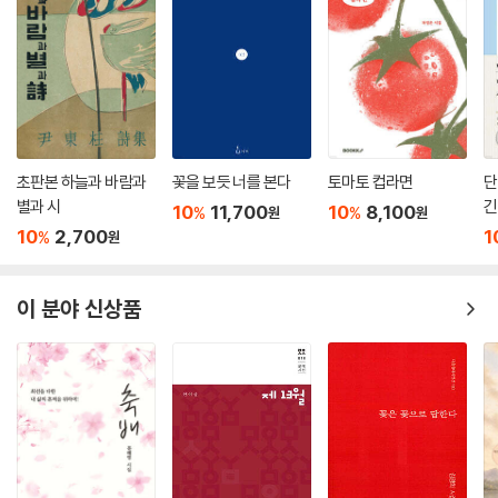
안도현, 백석, 허수경을 시작으로 한국을 대표하는 시인의 시편을 모아 영
문으로도 번역하여 출간하고 있다. 영문 시집은 해외 온라인 서점 등에서
도 판매되며 한국시에 관심을 갖는 해외 독자들의 마음도 사로잡을 예정이
다.
초판본 하늘과 바람과
꽃을 보듯 너를 본다
토마토 컵라면
단
별과 시
긴
10
11,700
10
8,100
%
%
원
원
10
2,700
1
%
원
이 분야 신상품