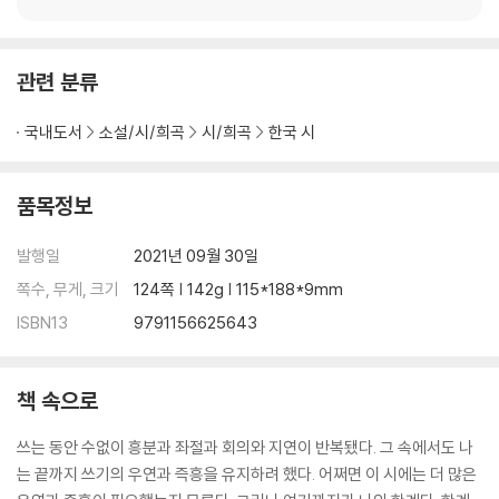
관련 분류
국내도서
소설/시/희곡
시/희곡
한국 시
품목정보
발행일
2021년 09월 30일
쪽수, 무게, 크기
124쪽 | 142g | 115*188*9mm
ISBN13
9791156625643
책 속으로
쓰는 동안 수없이 흥분과 좌절과 회의와 지연이 반복됐다. 그 속에서도 나
는 끝까지 쓰기의 우연과 즉흥을 유지하려 했다. 어쩌면 이 시에는 더 많은