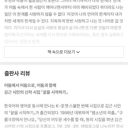
우연과 즉흥이 필요했는지 모른다. 그러나 여기까지가 나의 한계다. 한계
가 어둠 속에서 한 사람이 깨어나면서부터 이미 예비되었다 하더라도 나는
일단 이 한계를 사랑하지 않을 수 없다. 이것이 나의 언어의 한계이자 내가
처한 세계의 한계일 수 있다. 지독하게 한번 사랑하고 나는 또 너머로 갈 것
이다. 거기서 다시 요설과 사변과 횡설수설 아니면 또 다른 것들이 마음껏
발아해 두근거리는 세계를 다시 언어로 구축하리라는, 혹은 결국 실패하고
말리라는 믿음과 함께.
--- 시인노트 중에서
책 속으로 더보기
어느 날 짐승 한 마리가 왔다
짐승은 골목을 어슬렁어슬렁
출판사 리뷰
걸어왔다 긴 팔로 담을 타 넘고
성큼성큼 계단을 올라 내 방문을
어둠에서 어둠으로, 어둠과 함께
열었다 그것은 물속을 걷듯이
김근 시인의 신작 시집 『끝을 시작하기』
긴 털들을 하늘거리며 느릿느릿
내게 왔는데 그것이 거쳐온
한국어와 영어로 동시에 만나는 K-포엣 스물한 번째 시집으로 김근 시인
자리마다 긴 털들이 느릿느릿
의 『끝을 시작하기』가 출간되었다. 1998년 데뷔하여 『뱀소년의 외출』 『구
하늘거리는 모양으로 남아서
름극장에서 만나요』 『당신이 어두운 세수를 할 때』 등의 시집을 펴낸 김근
사라지지 않았다 마치 똑같은
시인의 신작 시집으로 프롤로그, 1부, 2부, 3부, 에필로그로 나누어진 장시