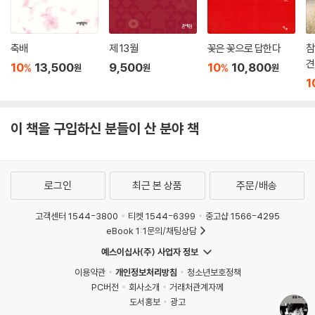
축배
제 13월
꽃은 꽃으로 답한다
참
견
10
13,500
9,500
10
10,800
%
%
원
원
원
1
이 책을 구입하신 분들이 산 분야 책
로그인
최근 본 상품
주문/배송
고객센터 1544-3800
티켓 1544-6399
중고샵 1566-4295
eBook 1:1문의/채팅상담
예스이십사(주) 사업자 정보
이용약관
개인정보처리방침
청소년보호정책
PC버전
회사소개
거래처관계자께
도서홍보
광고