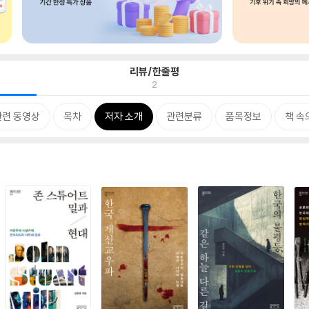
리뷰/한줄평
2
관련 동영상
목차
저자 소개
관련분류
품목정보
책 속