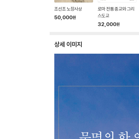
조선조 노장사상
로마 전통 종교와 그리
스도교
50,000
원
32,000
원
상세 이미지