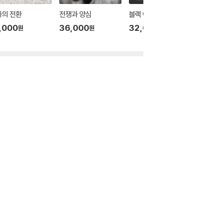
화의 전환
전쟁과 양심
블랙 아메리카
도시마을
,000
36,000
32,000
34,0
원
원
원