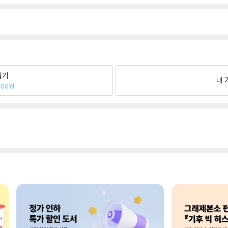
팔기
내 
500원