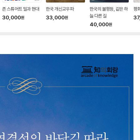
존 스튜어트 밀과 현대
한국 개신교우파
한국의 불평등, 같은 하
평
늘 다른 길
30,000
33,000
37
원
원
40,000
원