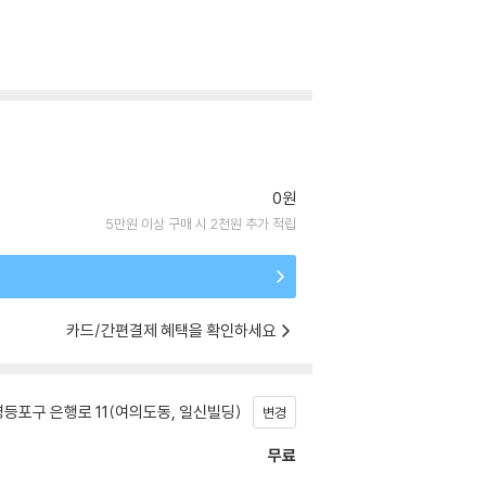
0원
5만원 이상 구매 시 2천원 추가 적립
카드/간편결제 혜택을 확인하세요
등포구 은행로 11(여의도동, 일신빌딩)
변경
무료