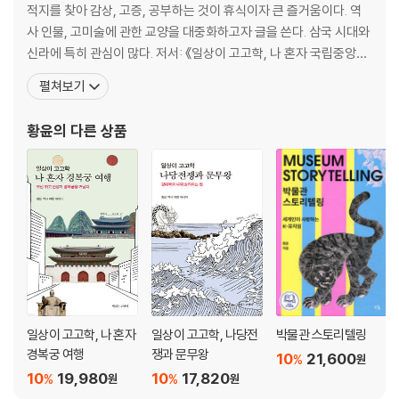
김포에서 출토된 금 귀걸이
적지를 찾아 감상, 고증, 공부하는 것이 휴식이자 큰 즐거움이다. 역
고조선과 낙랑
사 인물, 고미술에 관한 교양을 대중화하고자 글을 쓴다. 삼국 시대와
석암리 9호분
신라에 특히 관심이 많다. 저서: 《일상이 고고학, 나 혼자 국립중앙박
중국 역사 속 황금
물관》 《일상이 고고학, 나 혼자 전주 여행》 《일상이 고고학, 나 혼자
펼쳐보기
개에게 뼈다귀를 던져 주면
제주 여행》 《일상이 고고학, 나 혼자 가야 여행》 《일상이 고고학, 나
낙랑이 무너진 이후
혼자 경주 여행》 《일상이 고고학, 나 혼자 백제 여행》 《김유신 말의
황윤
의 다른 상품
목을 베다》 《도자기로
4. 고구려의 전성기
부여 이야기
전투 민족 고구려
강서 대묘
신라에서 발견된 고구려 유물
5. 신라와 고구려
일상이 고고학, 나 혼자
일상이 고고학, 나당전
박물관 스토리텔링
신라 전시실
경복궁 여행
쟁과 문무왕
10
21,600
%
원
신라의 금 귀걸이
10
19,980
10
17,820
%
%
원
원
황남 대총 은관의 비밀