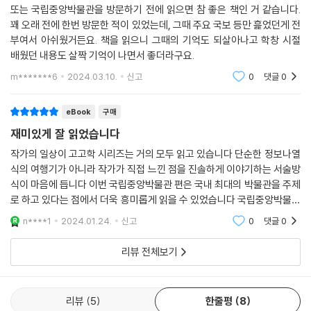
또는 국립중앙박물관을 방문하기 전에 읽으면 참 좋은 책인 거 같습니다.
꽤 오래 전에 한번 방문한 적이 있었는데, 그때 주요 국보 등만 흝었던게 전
그 시작은 국립중앙박물관 1층 구석기·신석기 전시실에서 시작되어 청동
부여서 아쉬웠거든요. 책을 읽으니 그때의 기억도 되살아나고 학창 시절
기, 고조선, 고구려 전시실로 이어진다. 청동으로 제작된 몸체에 금을 칠하
배웠던 내용도 살짝 기억이 나면서 좋더라구요.
여 완성시킨 반가사유상을 이해하기 위해 저자는 한반도 내 청동과 금의
흐름을 보여준다.
m*******6
2024.03.10.
신고
0
댓글
0
고구려에서 백제로 이어지는 박물관의 동선을 무시하고 고구려에서 신라
eBook
구매
전시실로 갔다가 다시 백제·가야로 넘어와 안내하는데, 고구려·백제·신라
재미있게 잘 읽었습니다
의 유물을 하나하나 비교하며 삼국과 중국을 둘러싼 외교력과 힘의 이동,
작가의 일상이 고고학 시리즈는 거의 모두 읽고 있습니다 단순한 정보나열
기술력과 심미안 등 다채로운 스토리텔링을 선보인다.
식의 여행기가 아니라 작가가 직접 느낀 점을 진솔하게 이야기하는 서술방
식이 마음에 듭니다 이번 국립중앙박물관 편은 국내 최대의 박물관을 주제
이어서 3층 불교 조각 전시실, 인도·동남아 전시실, 중앙아시아 전시실을
로 하고 있다는 점에서 더욱 흥미롭게 읽을 수 있었습니다 국립중앙박물관
넘나들며 불교의 전파, 불교 세계관에서 미륵보살의 의미, 국가 지배에 있
에 가 본지가 오래되었는데 지금 지방이라 갈수는 없지만 이렇게 책으로
n****1
2024.01.24.
신고
0
댓글
0
어 불교의 역할, 불상의 디자인적인 측면 등등 불교 불상에 관한 과히 총망
다시 만날 수
라된 정보를 풀어낸다.
리뷰 전체보기
드디어 ‘사유의 방’. 우리는 두 점의 금동반가사유상이 품은 서사의 깊이와
조우한다.
리뷰
5
한줄평
8