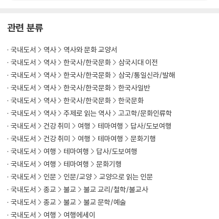
내물왕과 실성왕
내물왕 후손들의 왕위 세습
관련 분류
황남 대총의 주인은
국내도서
역사
역사와 문화 교양서
6. 백제와 신라
국내도서
역사
한국사/한국문화
삼국시대 이전
국내도서
역사
한국사/한국문화
삼국/통일신라/발해
나제 동맹
국내도서
역사
한국사/한국문화
한국사일반
식리총 금동신발
국내도서
역사
한국사/한국문화
한국문화
백제의 금 세공품
국내도서
역사
주제로 읽는 역사
고고학/문화인류학
장식된 디자인의 위계
국내도서
건강 취미
여행
테마여행
답사/도보여행
7. 가야와 금
국내도서
건강 취미
여행
테마여행
문화기행
국내도서
여행
테마여행
답사/도보여행
금관가야에서 대가야로
국내도서
여행
테마여행
문화기행
가야의 금 세공품
국내도서
인문
인문/교양
교양으로 읽는 인문
가야의 고리자루 큰칼
국내도서
종교
불교
불교 교리/철학/불교사
신라 금관과 가야 금관
국내도서
종교
불교
불교 문학/예술
국내도서
여행
여행에세이