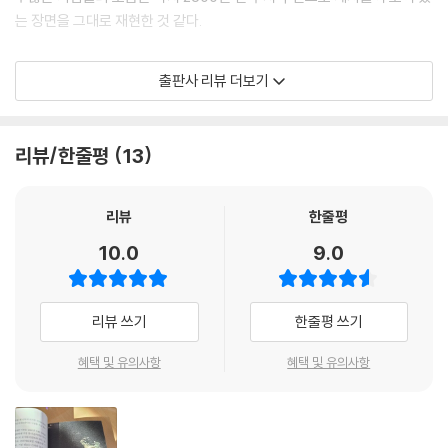
는 장면을 그대로 재현한 것 같다.
10. 다시 국보 반가사유상
“꿈과 같은, 그러니까 현실 같지 않는 장면에 감탄하며 한동안 두 반가사유
서울에 집중된 금동반가사유상
출판사 리뷰 더보기
상을 바라보니, 두 분의 미소가 오늘따라 더욱 내 맘에 잘 다가왔다. 루브르
한반도 내 미륵 등장
박물관의 모나리자 미소보다 아름답다. 아름다워! 어느덧 내 입가에도 미
전륜성왕의 불국토
소가 옅게 떠오르네.”-p10
다시‘사유의 방’으로
리뷰/한줄평
13
사찰에 모셔진 반가사유상
색다른 스토리텔링으로 만나는 국립중앙박물관
백제 미륵사의 미륵
그 주인공은 금동반가사유상
리뷰
한줄평
시간과 공간을 넘는 만남
10.0
9.0
이 책은 국립중앙박물관 ‘사유의 방’에 전시된 금동반가사유상 두 분과의
에필로그
귀한 만남을 더욱 깊고 풍부하게 감상하기 위한 탐구서이자 안내서이다.
참고문헌
박물관 마니아이자 역사 덕후인 황윤 작가는 오래도록 국립중앙박물관을
리뷰 쓰기
한줄평 쓰기
보는 자신만의 스토리텔링으로 ‘금(金)’을 주제로 한 관람을 즐겨왔다. 언
젠가 국립중앙박물관을 주제로 책을 쓴다면 그 주인공은 당연히 금동반가
혜택 및 유의사항
혜택 및 유의사항
사유상이라 생각했던 이유도 금과 예술, 불교의 집약체가 바로 ‘사유의
방’에 전시된 금동반가사유상이기 때문이다.