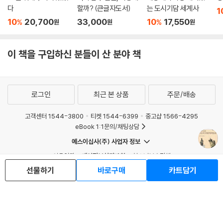
데, 그나마 1~2개를 제외하면 중요 부분이 깨지거나 질이 그다지 높지 않
다
할까? (큰글자도서)
는 도시기담 세계사
1
아 불상 디자인을 제대로 파악하기 힘들다.
10
20,700
33,000
10
17,550
%
%
원
원
원
반대로 일본 불교 조각이 있다면 한반도에서 영향을 받은 모습을 관찰할
수 있겠다. 그러면 이러한 전시를 관람함으로써 누구든지 자연스럽게 한반
이 책을 구입하신 분들이 산 분야 책
도를 넘어 세계사 속 한반도 역사를 머리에 그릴 수 있을 것이다. 국립중앙
박물관은 이런 부분이 여전히 매우 부족하다.
로그인
최근 본 상품
주문/배송
세계사 속에서 한국 유물의 가치를 증명해내야 한다. 이런 부분이 충분히
채워져야 비로소 국립중앙박물관의 세계적 경쟁력이 생겨나고, 더 나아가
고객센터 1544-3800
티켓 1544-6399
중고샵 1566-4295
한반도에 국한된 범위를 넘어 더 넓은 세계관을 키워주는 교육 역시 가능
eBook 1:1문의/채팅상담
할 것이다.
예스이십사(주) 사업자 정보
이용약관
개인정보처리방침
청소년보호정책
5. 서울에 집중된 국보와 보물 문제
PC버전
회사소개
거래처관계자께
선물하기
바로구매
카트담기
도서홍보
광고
국립중앙박물관에는 현재 2층 ‘사유의 방’에 전시 중인 각기 82cm, 93.5
Copyright © YES24 Corp. All Rights Reserved.
cm의 국보 금동반가사유상 2점 외에도 20~30cm 정도 크기의 금동반
MATOM14
가사유상을 여러 점 소장하여 전시 중이다. 문제는 이들 금동 반가사유상
의 경우 한반도 전역에서 A급만 골라 모았기에, 서울과 달리 지방 박물관