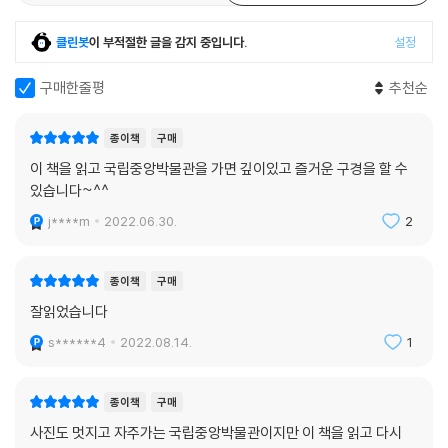
국립중앙박물관에서 만나는 고고학적 질문들
클린봇
이 부적절한 글을 감지 중입니다.
설정
1. 같은 종류 국보들의 이름이 같아졌다
구매한줄평
추천순
2021년 11월 19일을 기준으로 국가지정문화재 지정 당시 순서대로 부여
종이책
구매
했던 지정 번호를 앞으로 표기하지 않도록 하는 ‘문화재보호법 시행령’과
‘문화재보호법 시행규칙’이 시행되면서 ‘사유의 방’에 모셔진 두 반가사유
이 책을 읽고 국립중앙박물관을 가면 깊이있고 즐거운 구경을 할 수
상을 부르던 명칭 국보 78호와 국보 83호가 갑자기 사라짐으로 인해 둘다
있습니다~^^
국보 반가사유상이 되고 말았다.
j****m
2022.06.30.
2
지정 번호가 가치의 높고 낮음을 표시한 것이 아닌 지정된 순서를 의미함
종이책
구매
에도 불구하고 마치 가치 서열에 따른 순위로 오인되는 경향이 있다보니
과감히 없애기로 결정한 것인데, 이 책에서는 정부의 지침에 맞추어 가능
잘읽었습니다
한 한 지정 번호를 언급 안하는 방법으로 기존의 국보 78호 반가사유상의
s******4
2022.08.14.
1
경우 ‘탑형보관 반가사유상’으로, 기존의 83호 반가사유상의 경우 ‘삼산관
반가사유상’으로 부르고 있다.
종이책
구매
국립중앙박물관에서도 SNS를 통해 애칭을 공모했으나 끝내 대상을 정하
사진도 멋지고 자주가는 국립중앙박물관이지만 이 책을 읽고 다시