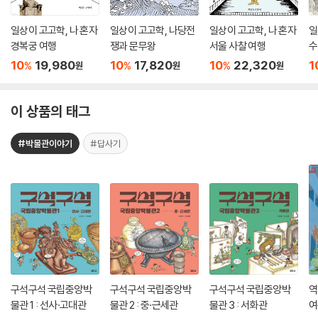
일상이 고고학, 나 혼자
일상이 고고학, 나당전
일상이 고고학, 나 혼자
일
경복궁 여행
쟁과 문무왕
서울 사찰 여행
수
10
19,980
10
17,820
10
22,320
1
%
%
%
원
원
원
이 상품의 태그
#박물관이야기
#답사기
구석구석 국립중앙박
구석구석 국립중앙박
구석구석 국립중앙박
역
물관 1 : 선사·고대관
물관 2 : 중·근세관
물관 3 : 서화관
여