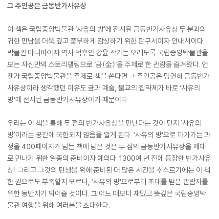
그 주인공은 금동반가사유상
이 책은 국립중앙박물관 ‘사유의 방’에 전시된 금동반가사유상 두 분과의
귀한 만남을 더욱 깊고 풍부하게 감상하기 위한 탐구서이자 안내서이다.
박물관 마니아이자 역사 덕후인 황윤 작가는 오래도록 국립중앙박물관을
보는 자신만의 스토리텔링으로 ‘금(金)’을 주제로 한 관람을 즐겨왔다. 언
젠가 국립중앙박물관을 주제로 책을 쓴다면 그 주인공은 당연히 금동반가
사유상이라 생각했던 이유도 금과 예술, 불교의 집약체가 바로 ‘사유의
방’에 전시된 금동반가사유상이기 때문이다.
우리는 이 책을 통해 두 점의 반가사유상을 만난다는 것이 단지 '사유의
방'이라는 공간에 국한되지 않음을 알게 된다. ‘사유의 방’으로 다가가는 과
정을 400페이지가 넘는 책에 담은 것은 두 점의 금동반가사유상을 제대
로 만나기 위한 일종의 준비이자 예의다. 1300여 년 전에 등장한 반가사유
상! 그리고 그것의 탄생을 위해 준비된 더 많은 시간을 추스르기에는 이 책
한 권으로도 부족할지 모르나, ‘사유의 방’으로부터 초대를 받은 관람자를
위한 동반자가 되어줄 것이다. 그 어느 때보다 재밌고 뜻깊은 국립중앙박
물관 여행을 위해 여러분을 초대한다.