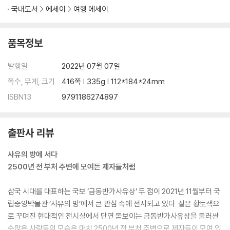
8. 불교의 도입
국내도서
에세이
여행 에세이
석가모니
대승 불교
품목정보
불교 조각 전시에 대한 아쉬움
연가7년명 금동여래입상
발행일
2022년 07월 07일
연가 7년이라는 연호
쪽수, 무게, 크기
416쪽 | 335g | 112*184*24mm
현겁의 천불이란
ISBN13
9791186274897
불상의 전달
9. 미륵 사상
출판사 리뷰
간다라 미술 속 보살
사유의 방에 서다
미륵과 보살
2500년 전 부처 주변에 모여든 제자들처럼
중국으로 들어온 불교
북위 시대와 불교
삼국 시대를 대표하는 국보 ‘금동반가사유상’ 두 점이 2021년 11월부터 국
중국의 미륵 조각
립중앙박물관 ‘사유의 방’에서 큰 관심 속에 전시되고 있다. 짙은 황토색으
중국에서의 미륵 사상
로 꾸며진 현대적인 전시실에서 단연 돋보이는 금동반가사유상을 둘러싼
아육왕? 그렇다
수많은 사람들의 모습은 마치 2500년 전 부처 주변으로 제자들이 모여 있