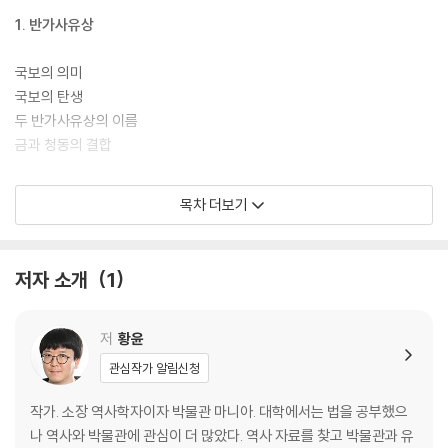
1. 반가사유상
국보의 의미
국보의 탄생
두 반가사유상의 이름
금과 청동의 결합
2. 청동기의 시작
목차 더보기
신석기와 구석기
농경문 청동기
저자 소개
1
청동기 시대
청동 배합의 원리
청동기 시대 엑스칼리버
저
황윤
관심작가 알림신청
3. 금의 시작
작가. 소장 역사학자이자 박물관 마니아. 대학에서는 법을 공부했으
인류사에 등장한 금
나 역사와 박물관에 관심이 더 많았다. 역사 자료를 찾고 박물관과 유