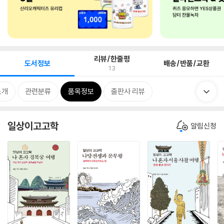
리뷰/한줄평
도서정보
배송/반품/교환
13
소개
관련분류
품목정보
출판사 리뷰
일상이고고학
알림신청