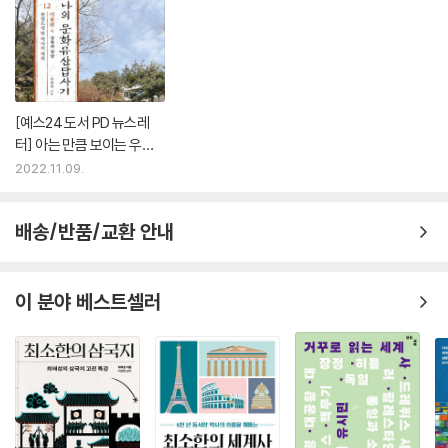
느낌을 일정 부분 지우고 낙랑을 한반도 역사의 흐름 중 하나로 이해하는
것이 필요한 시점 아닐까?
3. 출토 유물로 황남대총이 어느 왕과 왕비의 묘인지 추론 가능
[예스24 도서 PD 뉴스레
황남대총의 신라 왕 무덤에서는 은관과 금동관 4개가, 황남대총의 왕비 무
터] 아는 만큼 보이는 우리
덤에서는 금관이 나왔다. 부부총인 황남대총 남분 즉 남성 묘에서 출토된
의 문화유산 - 『나의 문화유
2022.11.09.
신라 유일의 은관은 고고학적 추론을 통해 이 묘가 어느 왕의 묘인지 추론
산답사기』 외
이 가능하다. 북분인 왕비의 묘에서 출토된 금관이 국립중앙박물관 신라실
배송/반품/교환 안내
을 화려하게 장식하는 녹각 디자인을 닮은 금관이기에 황남대총 남분과 북
분 조성 사이에 신라에 대단한 정치적인 변화가 존재했음을 알 수 있다. 은
관은 고구려의 성향이 강한 디자인으로 신라 왕이 사용했었고, 이는 곧 고
이 분야 베스트셀러
구려의 입장과 기준에서 부여된 물건일 가능성이 높으므로 신라가 고구려
의 속국임을 보여준 것이다.
4. 국립중앙박물관 불교 조각 전시의 아쉬움
불교의 도입과 미륵 사상을 살피기 위해 국립중앙박물관 상설전시실 3층
으로 가면 한국의 불교 조각을 전시중인 조각·공예관이 있다. 여기서 금동