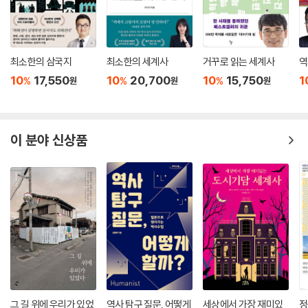
으로 만든 부처 조각을 통해 불교문화가 도입된 삼국 시대의 모습을 살피
는 것이 가능하다. 중요한 것은 중국, 일본, 인도 등 해외 유물을 전시한 세
계문화관과 연계하여 보는 것이 중요한데, 이 분야 A급 문화재 수집이 잘
최소한의 삼국지
최소한의 세계사
거꾸로 읽는 세계사
역
안 되어 있는 것이 현재 국립중앙박물관의 아쉬운 점 중 하나다.
10
17,550
10
20,700
10
15,750
1
%
%
%
원
원
원
예를 들어 삼국 시대 불교 조각 이야기를 할 때 한반도에 영향을 준 인도,
중국 불교 조각을 직접 보면서 관찰해야 하는데, 인도전시실에 간다라 미
술품이 여럿 전시되어 있지만 놀랍게도 부처 조각이 없다. 그러니까 깨진
이 분야 신상품
부위로 머리나 몸통, 또는 작은 조각에서 등장하는 부처 말고, 전체적인 디
자인을 제대로 파악할 수 있는 큰 크기의 부처 조각이 없다. 큰 크기로는 오
직 보살 조각만 3점 정도 있을 뿐이다. 보살이 중요하긴 하나 그래도 불교
조각의 꽃은 부처인데, 완전한 형태의 A급 부처 조각이 한국을 대표하는
국립중앙박물관에 없다는 것은 큰 취약점이다.
중국 불교 조각도 마찬가지다. 중국 전시실에서 6세기 한반도 불상 디자인
에 직접적인 영향을 준 중국 남북조시대 불교조각을 거의 찾을 수가 없다.
7세기부터 통일신라까지 영향을 준 수나라, 당나라 불교 조각도 거의 찾을
수 없다. 일제 강점기 시절 이왕가박물관이 수집한 작품 몇 개만 있을 뿐인
그 길 위에 우리가 있었
역사 탐구 질문, 어떻게
세상에서 가장 재미있
정