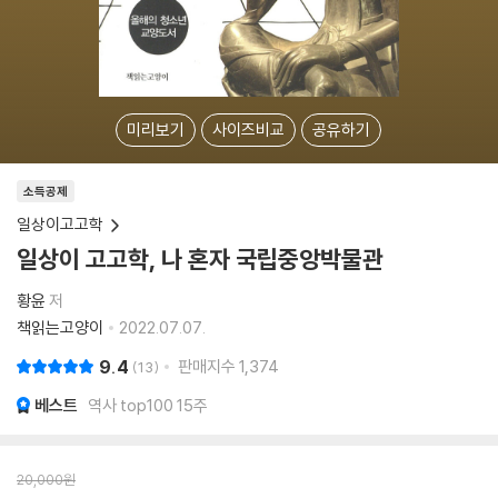
미리보기
사이즈비교
공유하기
소득공제
일상이고고학
일상이 고고학, 나 혼자 국립중앙박물관
황윤
저
책읽는고양이
2022.07.07.
9.4
판매지수
1,374
13
베스트
역사 top100 15주
20,000
원