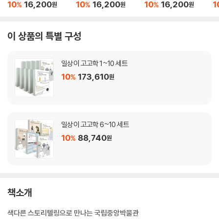
관
10
16,200
10
16,200
10
16,200
1
%
%
%
원
원
원
이 상품의 특별 구성
일상이 고고학 1~10 세트
10
173,610
%
원
일상이 고고학 6~10 세트
10
88,740
%
원
책소개
색다른 스토리텔링으로 만나는 국립중앙박물관