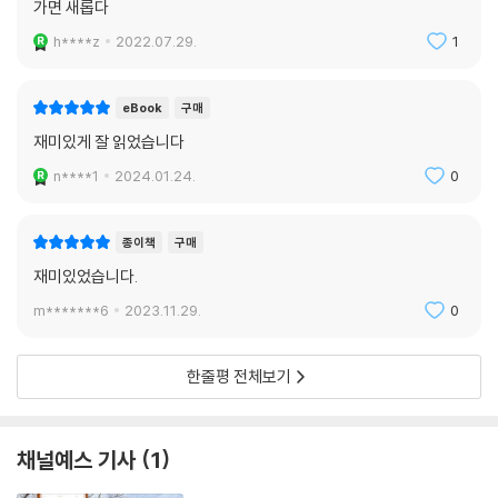
지 못할 정도로 최종 당선작을 결정하지 못한 바 있는데, 우리 유물을 구분
가면 새롭다
하고 친숙하게 부르는 개개의 이름을 갖도록 해결안이 나와야 한다.
h****z
2022.07.29.
1
2. 고조선을 지나 낙랑 전시실에서 발견한 화려한 옥벽과 허리띠
eBook
구매
옥벽 및 여러 옥기와 철로 만든 검과 장신구가 발굴된 석암리 9호분. 그중
재미있게 잘 읽었습니다
에서도 ‘평양 석암리 금제 띠고리’라 부르는 국보 금제 허리띠는 세세한 조
n****1
2024.01.24.
0
각이 마치 살아 있는 듯한 용 장식이 엄청난 공력으로 완성한 것을 넘어 하
나의 세계관을 짜임새 있게 보여주는 것인데, 신장 위구르 자치구에서 출
종이책
구매
토된 금제 띠고리와 유사하다.
재미있었습니다.
고구려에 의해 낙랑이 추출된 후 낙랑인들은 중국으로 이주하기도 했지만
m*******6
2023.11.29.
0
고구려에 편입하거나 백제 또는 일본으로 이주하기도 하였다. 백제 근초고
왕은 낙랑 태수라는 칭호를 사용하며 중요하게 여겼고 고대 한반도에서 낙
한줄평 전체보기
랑은 단순히 한나라 군현이라는 의미를 넘어 중국과 연결되는 문화적 다리
이미지로서 존속함으로써 결코 부정적 이이지는 아니었다는 것. 그렇다면
고구려가 낙랑을 쫓아낸 후 그 이미지를 자신의 입맛에 맞게 변형하여 사
채널예스 기사
1
용하고, 백제와 신라 또한 그 변형된 이미지를 사용한 점 역시 한반도의 승
리한 역사가 만들어낸 여유 아닐까? 이제는 낙랑에 대한 그동안의 불편한