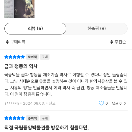
우리는 이 책을 통해 두 점의 반가사유상을 만난다는 것이 단지 '사유의
방'이라는 공간에 국한되지 않음을 알게 된다. ‘사유의 방’으로 다가가는 과
정을 400페이지가 넘는 책에 담은 것은 두 점의 금동반가사유상을 제대
로 만나기 위한 일종의 준비이자 예의다. 1300여 년 전에 등장한 반가사유
리뷰
5
한줄평
8
상! 그리고 그것의 탄생을 위해 준비된 더 많은 시간을 추스르기에는 이 책
한 권으로도 부족할지 모르나, ‘사유의 방’으로부터 초대를 받은 관람자를
구매리뷰
추천순
위한 동반자가 되어줄 것이다.
종이책
구매
그 어느 때보다 재밌고 뜻깊은 국립중앙박물관 여행을 위해 여러분을 초대
한다.
금과 청동의 역사
국중박을 금과 청동품 제조기술 역사로 여행할 수 있다니 정말 놀랍습니
사유의 방을 감상한다는 것은 국립중앙박물관 전체를 보는 것
다. 그냥 시대순으로 유물을 설명하는 것이 아니라 반가사유상을 볼 수 있
는 ’사유의 방‘을 언급하면서 여러 역사 속 금관, 청동 제조품들을 만납니
‘사유의 방’으로 가는 길은 직진이 될 수 없다. 국립중앙박물관을 오르내리
다. 이 점이 참 흥미롭습니다.
며 돌고 돌아 하나하나 확인하고 알아가는 과정이 필요하다. 박물관을 사
a*****n
2024.08.03.
신고
0
댓글
0
랑하는 사람에게 이 시간은 학습이 아니라 즐거움이다. 국립중앙박물관 1
층에서부터 3층을 꼼꼼히 오가며 청동과 금의 흐름에서부터 한반도를 둘
종이책
구매
러싼 국가 간 힘의 이동, 그리고 반가사유상의 내면에 깃든 불교의 역사와
직접 국립중앙박물관을 방문하기 힘들다면,
형식 등을 하나하나 알아가는 즐거움에 빠져든다.