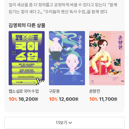
일이 세상을 좀 더 정의롭고 공정하게 바꿀 수 있다고 믿는다. 『함께
읽기는 힘이 세다 2』, 『우리들의 랜선 독서 수업』을 함께 썼다.
김영희
의 다른 상품
웹소설로 국어 수업
구운몽
춘향전
10
16,200
10
12,600
10
11,700
%
%
%
원
원
원
더보기