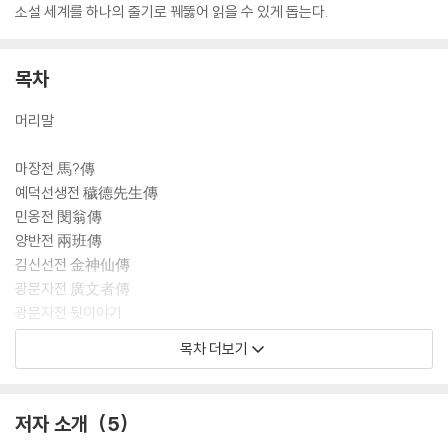
소설 세계를 하나의 줄기로 꿰뚫어 읽을 수 있게 돕는다.
목차
머리말
마장전 馬?傳
예덕선생전 穢德先生傳
민옹전 閔翁傳
양반전 兩班傳
김신선전 金神仙傳
광문자전 廣文者傳
광문자전 뒷이야기
우상전 虞裳傳
목차 더보기
호질 虎叱
호질 뒷이야기
옥갑야화 玉匣夜話
저자 소개
5
허생 許生