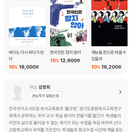
바다는 다시 바다가 된
한국인은 참지 않아
재능을 돈으로 바꿀 수
다
있을까
10
12,600
%
원
10
18,000
10
16,200
%
%
원
원
해설
김영희
관심작가 알림신청
전국국어교사모임 독서교육분과 ‘물꼬방’, 경기도중등독서교육연구
회에서 공부하는 국어 교사. 학습 동아리 만들기를 즐긴다. 학생들이
이전의 삶으로 돌아갈 수 없는 계기가 되는 수업을 하길 바라며 산다.
고등학교에서 국어를 가르친다. 학생들과 정규수업 시간에 책을 읽는