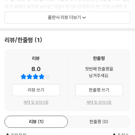
장만하는 방법은 지극히 향기로웠으며, 그의 몸가짐은 지극히 더러웠지만
에 든 밥알이 벌처럼 날아갈”(《열하일기》 〈관내정사〉 편) 만큼 시원한 웃
그가 정의를 지킨 자세는 지극히 떳떳했으니, 그의 뜻을 따져 본다면 비록
음을 준다. 재미있는 이야기 사이에 언뜻언뜻 비치는 북학파 실학자의 냉
출판사 리뷰 더보기
만종의 녹을 준다고 하더라도 바꾸지 않을 걸세. 이런 것들로 살펴본다면
철한 현실 판단과 통찰은 당시 조선 사회의 병폐가 무엇이었으며 어떤 쇄
세상에는 조촐하다면서 조촐하지 못한 자도 있고, 더럽다면서 더럽지 않은
신이 필요했는지 알려 준다.
자도 있다네.
리뷰/한줄평
1
---「예덕선생전」중에서
박지원은 문제를 지적하는 데 그치지 않았다. 개혁을 막는 신분의 한계와
편견을 허물 방법을 궁리했다. 그리고 ‘우정’을 찾아냈다. 탐구의 흔적은 나
민가의 젊은 아낙네나 뒷골목의 청상과부들은 부모가 억지로 다시 시집보
머지 여덟 편에 담겨 있다. 소설은 말 거간꾼(〈마장전〉), 똥 치는 사람(〈예
리뷰
한줄평
내려는 것도 아니고 자손의 벼슬길이 막히는 것도 아니건만, ‘과부의 몸을
덕선생전〉), 은둔 선비(〈민옹전〉 〈김신선전〉), 거지(〈광문자전〉), 역관(〈우
8.0
지키며 늙어 가는 것만으로는 수절했다 말할 만한 게 없다’고 생각한다. 그
첫번째 한줄평을
상전〉 〈옥갑야화〉), 열녀(〈열녀함양박씨전〉) 등 각계각층의 사람을 주인공
남겨주세요.
래서 대낮의 촛불처럼 의미 없는 삶을 스스로 꺼버리고 남편을 따라 저승
으로 삼는다. 따뜻한 시선으로 그들의 삶에 깃든 슬픔과 기쁨과 고결함을
길을 걷길 바란다. 물불에 몸을 던지거나 독주를 마시며, 끈으로 목을 졸라
길어 올린다. 상대가 어떤 계층이건, 외모가 어떻건, 무엇을 가졌건 개의치
리뷰 쓰기
한줄평 쓰기
매면서도 마치 극락이라도 밟는 것처럼 여긴다. 그들이 열렬하기는 열렬하
않고 “오로지 마음으로 사귀며 덕으로 벗”한다면 친구가 될 수 있음을 보
지만, 어찌 너무 지나치다고 하지 않겠는가.
여 준다. 조선의 주류 밖에 있는 이들을 향한 공감과 존중이 드러난 대목 곁
혜택 및 유의사항
혜택 및 유의사항
---「열녀함양박씨전」중에서
에는 과감한 드로잉과 절제된 색감의 세련된 일러스트가 있어 독자의 눈길
을 사로잡는다.
“벗을 사귀는 데는 다섯 가지 방법이 있네. 장차 그를 칭찬하려면 먼저 잘
리뷰
1
한줄평
0
못을 드러내 꾸짖고, 장차 기쁨을 보여 주려면 먼저 노여움을 밝혀야 하네.
편견을 허물고 세상을 바꾸는
장차 친하게 지내려면 먼저 내 뜻을 꼿꼿이 세우고 몸가짐은 수줍은 듯해