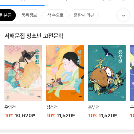
1
련분류
품목정보
책 속으로
출판사 리뷰
서해문집 청소년 고전문학
운영전
심청전
흥부전
구
10
10,620
10
11,520
10
11,520
1
%
%
%
원
원
원