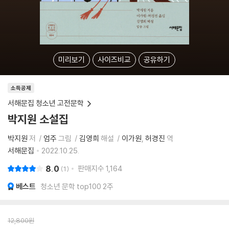
미리보기
사이즈비교
공유하기
소득공제
서해문집 청소년 고전문학
박지원 소설집
박지원
저
엄주
그림
김영희
해설
이가원
허경진
역
서해문집
2022.10.25.
8.0
판매지수
1,164
1
베스트
청소년 문학 top100 2주
12,800
원