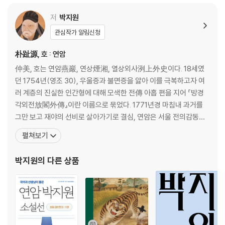
허생 뒷이야기 1
허생 뒷이야기 2
저
박지원
열녀함양박씨전 烈女咸陽朴氏傳
관심작가 알림신청
해설 《박지원 소설집》을 읽는 즐거움
朴趾源, 호 : 연암
仲美, 호는 연암燕巖, 연상煙湘, 열상외사洌上外史이다. 18세였
던 1754년(영조 30), 우울증과 불면증을 앓아 이를 극복하고자 여
러 계층의 진실한 인간형에 대해 모색한 전傳 아홉 편을 지어 『방경
각외전放閣外傳』이란 이름으로 묶었다. 1771년경 마침내 과거를
그만 보고 재야의 선비로 살아가기로 결심, 연암은 서울 전의감동典
醫監洞(지금의 종로구 견지동)에 은거하며 벗 홍대용洪大容 및 문
펼쳐보기
하생 이덕무李德懋·박제가朴齊家·유득공柳得恭·이서구李書九
등과 교유하면서 ‘법고창신法古創新’ 즉 ‘옛것을 본받으면서도 새롭
박지원
의 다른 상품
게 창조하자’는 말로 집약되는 자신의 문학론을 확립하고, 참신한 소
품小品 산