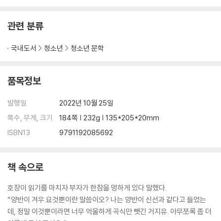
관련 분류
국내도서
청소년
청소년 문학
품목정보
발행일
2022년 10월 25일
쪽수, 무게, 크기
184쪽 | 232g | 135*205*20mm
ISBN13
9791192085692
책 속으로
호장이 읽기를 마치자 부자가 한참을 멍하게 있다 말했다.
“양반이 겨우 요것뿐이란 말씀이오? 나는 양반이 신선과 같다고 들었는
데, 정말 이것뿐이라면 너무 억울하게 곡식만 뺏긴 거지유. 아무쪼록 좀 더