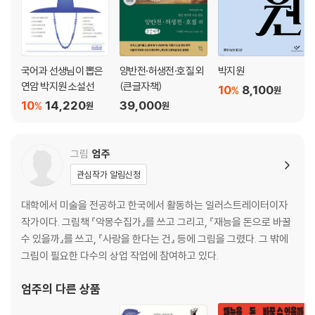
국어과 선생님이 뽑은
양반전·허생전·호질 외
박지원
연암 박지원 소설선
(큰글자책)
10
8,100
%
원
10
14,220
39,000
%
원
원
그림
엄주
관심작가 알림신청
대학에서 미술을 전공하고 한국에서 활동하는 일러스트레이터이자
작가이다. 그림책 『악몽수집가』를 쓰고 그리고, 『재능을 돈으로 바꿀
수 있을까』를 쓰고, 『사랑을 한다는 건』 등에 그림을 그렸다. 그 밖에
그림이 필요한 다수의 상업 작업에 참여하고 있다.
엄주
의 다른 상품