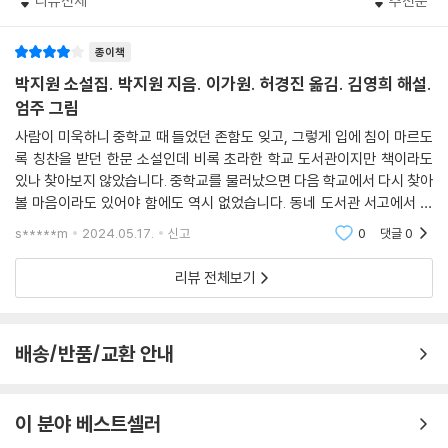
리뷰전체
추천순
우정의 힘을 말하다
야 하며, 남들로 하여금 나를 믿게 하려면 일부러 의문점을 하나 만들어 놓
고 풀릴 때까지 기다리게나. 대개 열사烈士는 슬픔이 많고 미인은 눈물이
실제로 조선 후기에는 ‘우정론’이 있었고 박지원은 이 담론의 한 방향을 제
종이책
많은데, 영웅이 잘 우는 까닭은 남의 마음을 움직이려고 하기 때문이지. 이
시하고 이끌었다. 벼슬길이 제한되어 있었던 서얼들과 교류하며 이익과 출
박지원 소설집. 박지원 지음. 이가원. 허경진 옮김. 김영희 해설.
다섯 가지 방법이 군자의 비밀 계획이며, 처세하는 데 쓰는 아름다운 방법
세를 위해 아첨하는 ‘군자의 사귐’을 거부했다. 상대의 본질을 알아주는 참
엄주 그림
이네.”
된 우정을 얻고자 했다. 적자와 서자, 양반과 천민, 사대부와 오랑캐라는 구
사람이 미욱하니 중학교 때 들었던 존함도 잊고, 그렇게 입에 침이 마르도
… 탑타가 처량하고 슬프게 얼굴빛을 붉히면서 말했다.
분에 갇혀 있기보다 다양한 타자와 소통하기를 촉구했다. 해설은 이러한
록 칭찬을 받던 한문 소설인데 비록 초라한 학교 도서관이지만 책이라도
“내 한평생 벗을 하나도 사귀지 못할지언정, 너희 말처럼 ‘군자의 사귐’은
소망을 각각의 작품에서 발견해 다층적인 박지원의 소설 세계를 하나의 줄
있나 찾아보지 않았습니다. 중학교를 물러났으면 다음 학교에서 다시 찾아
안 하겠다.”
기로 꿰뚫어 읽을 수 있게 돕는다.
볼 마음이라도 있어야 함에도 역시 없었습니다. 동네 도서관 서고에서 발
---「마장전」중에서
견하고도 한참을 기다린 후가 되어서 마음을 냈습니다. 2022년 10월 15
s*****m
2024.05.17.
신고
0
댓글
0
소설에서 박지원은 저잣거리에 도는 서민들의 이야기를 적극 수집한다. 신
일 초판이 나온 책이
허생이 나가자 모두들 크게 놀라며 “대인께서는 그 손님을 아십니까?” 하
기한 사람이 있다는 소문을 들으면 그를 찾아 먼 길을 떠나고, 자신의 집에
리뷰 전체보기
고 물었다. 변 씨가 “몰라” 하자, “그럼 평소 알지도 못하던 자에게 하루아
초청하기도 한다. 허생의 남루한 행색 대신 비범함을 믿은 부자 변 씨가 있
침에 만 냥을 헛되이 던져 주시며 이름도 묻지 않으신 겁니까? 왜 그러셨습
었기에 허생이 한 나라의 경제를 쥐락펴락할 수 있었음을 암시한다. 진정
니까?” 했다.
한 우정이 가져올 수 있는 변화가 얼마나 거대한지 이야기하는 것이다. 25
배송/반품/교환 안내
변 씨가 이렇게 말했다.
0여 년이 지난 지금도 청소년에게 《박지원 소설집》을 권하는 이유다.
“이건 너희가 알 바 아니야. 대개 남에게 부탁할 것이 있는 자들은 반드시
자기 계획을 과장해서 먼저 신의를 나타내는 법이다. 그러면서도 얼굴빛이
이 분야 베스트셀러
부끄럽고 비겁하며 말이 중복되곤 하지. 그런데 이 손님은 옷과 신이 비록