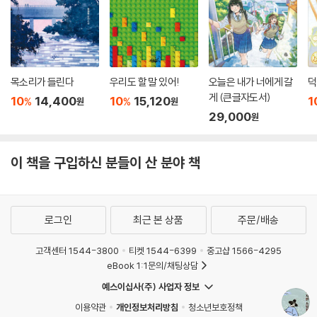
목소리가 들린다
우리도 할 말 있어!
오늘은 내가 너에게 갈
덕
게 (큰글자도서)
10
14,400
10
15,120
1
%
%
원
원
29,000
원
이 책을 구입하신 분들이 산 분야 책
로그인
최근 본 상품
주문/배송
고객센터 1544-3800
티켓 1544-6399
중고샵 1566-4295
eBook 1:1문의/채팅상담
예스이십사(주) 사업자 정보
이용약관
개인정보처리방침
청소년보호정책