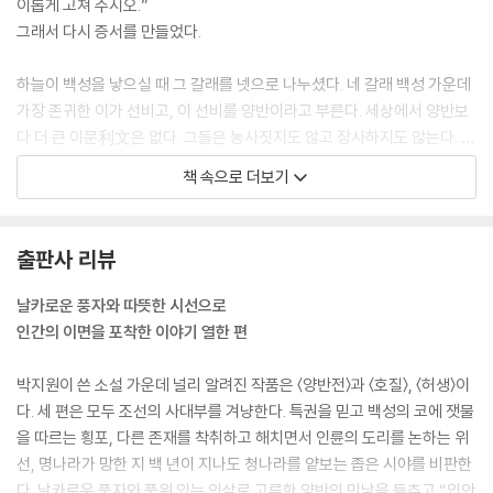
이롭게 고쳐 주시오.”
그래서 다시 증서를 만들었다.
하늘이 백성을 낳으실 때 그 갈래를 넷으로 나누셨다. 네 갈래 백성 가운데
가장 존귀한 이가 선비고, 이 선비를 양반이라고 부른다. 세상에서 양반보
다 더 큰 이문利文은 없다. 그들은 농사짓지도 않고 장사하지도 않는다. …
가난한 선비로 시골에 살더라도 마음대로 행동할 수 있다. 이웃집 소를 몰
책 속으로 더보기
아다가 내 밭을 먼저 갈고 동네 농민을 잡아내어 내 밭을 김맨대도, 어느 놈
이 감히 나를 괄시하랴. 네놈의 코에 잿물을 따르고 상투를 엉망으로 만들
며 수염을 뽑더라도 원망조차 못하리라.
출판사 리뷰
부자가 그 증서 만들기를 중지시키고 혀를 빼면서 말했다.
날카로운 풍자와 따뜻한 시선으로
“그만두시오. 제발 그만두시오. 참으로 맹랑합니다그려. 당신네는 나를 도
인간의 이면을 포착한 이야기 열한 편
둑놈으로 만들 작정이시오?” 그러고는 머리채를 흔들며 달아났다. 이후
그는 죽을 때까지 ‘양반’이란 소리를 입에 담지도 않았다.
박지원이 쓴 소설 가운데 널리 알려진 작품은 〈양반전〉과 〈호질〉, 〈허생〉이
---「양반전」중에서
다. 세 편은 모두 조선의 사대부를 겨냥한다. 특권을 믿고 백성의 코에 잿물
을 따르는 횡포, 다른 존재를 착취하고 해치면서 인륜의 도리를 논하는 위
엄항수는 똥과 거름을 져 날라서 스스로 먹을 것을 장만하기 때문에, 그를
선, 명나라가 망한 지 백 년이 지나도 청나라를 얕보는 좁은 시야를 비판한
‘지극히 조촐하지는 않다’고 말할는지 모르겠네. 그러나 그가 먹을거리를
다. 날카로운 풍자와 품위 있는 익살로 고루한 양반의 민낯을 들추고 “입안