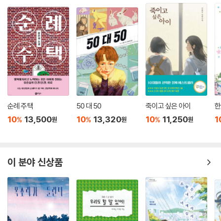
다 떨어졌으나 말이 간단하고 눈매가 오만해. 얼굴에 부끄러운 빛이 없는
것으로 보아, 물질이 갖추어지기를 기다리기 전에 스스로 만족하는 사람이
야. 그가 시험해 보겠다는 것도 작은 일이 아니겠지만 나 또한 그에게 시험
해 볼 일이 있는 거지. 주지 않았다면 모르거니와, 이미 만 냥을 주었으면
이름은 물어서 무엇하겠나?”
---「허생」중에서
순례 주택
50 대 50
죽이고 싶은 아이
한
10
13,500
10
13,320
10
11,250
1
%
%
%
원
원
원
이 분야 신상품