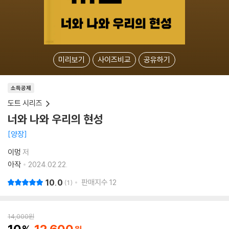
미리보기
사이즈비교
공유하기
소득공제
도트 시리즈
너와 나와 우리의 현성
양장
이멍
저
아작
2024.02.22.
10.0
판매지수
12
1
14,000
원