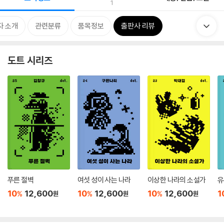
1
자 소개
관련분류
품목정보
출판사 리뷰
도트 시리즈
푸른 절벽
여섯 성이 사는 나라
이상한 나라의 소설가
유
10
12,600
10
12,600
10
12,600
1
%
%
%
원
원
원