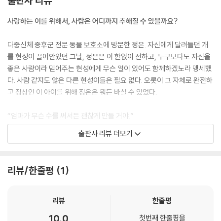
출판사 리뷰
사랑하는 이를 위해서, 사람은 어디까지 추해질 수 있을까요?
다중신체 증후군 전문 동물 보호소에 방문한 정은. 자신에게 달려들던 개
를 현성이 끌어안았던 그날, 정은은 이 한없이 선하고, 누구보다도 자신을
좋은 사람이라 믿어주는 현성에게 무슨 일이 있어도 함께하겠노라 맹세했
다. 사람 같지도 않은 다른 현성이들은 필요 없다. 오롯이 그 자체로 완전하
고 정상인 이 아이를 위해 정은은 뭐든 바칠 수 있었다.
“엄마가 무슨 수를 써서든 괜찮게 만들 거야.”
출판사 리뷰 더보기
작가의 말
사랑하는 이를 위해서, 사람은 어디까지 추해질 수 있을까요. 처음 책을 구
리뷰/한줄평
1
상하면서 했던 생각입니다. 사람이 사랑에 목을 매는 이야기를 좋아했기
때문입니다. 너무나 사랑한 나머지 자기 간이고 쓸개고 모두 내주고 급기
야 자신의 목숨으로도 모자라 남의 생명까지 앗아가는 그런 비겁하면서도
리뷰
한줄평
비윤리적인 사랑이야기를 저는 좋아했습니다. 사랑을 위해 자신의 밑바닥
10.0
첫번째 한줄평을