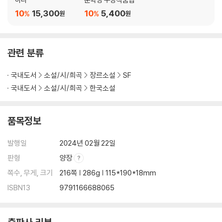
10
15,300
10
5,400
%
%
원
원
관련 분류
국내도서
소설/시/희곡
장르소설
SF
국내도서
소설/시/희곡
한국소설
품목정보
발행일
2024년 02월 22일
판형
양장
쪽수, 무게, 크기
216쪽 | 286g | 115*190*18mm
ISBN13
9791166688065