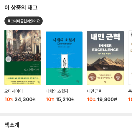
이 상품의 태그
#크레마클럽에있어요
오디세이아
니체의 초월자
내면 근력
독
10
24,300
10
15,210
10
19,800
1
%
%
%
원
원
원
책소개