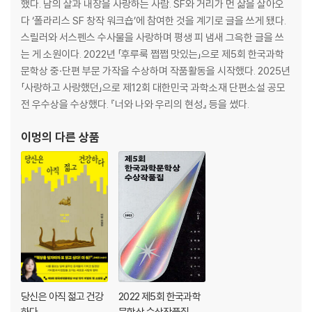
했다. 남의 살과 내장을 사랑하는 사람. SF와 거리가 먼 삶을 살아오
다 ‘폴라리스 SF 창작 워크숍’에 참여한 것을 계기로 글을 쓰게 됐다.
스릴러와 서스펜스 수사물을 사랑하며 평생 피 냄새 그윽한 글을 쓰
는 게 소원이다. 2022년 「후루룩 쩝쩝 맛있는」으로 제5회 한국과학
문학상 중·단편 부문 가작을 수상하며 작품활동을 시작했다. 2025년
「사랑하고 사랑했던」으로 제12회 대한민국 과학소재 단편소설 공모
전 우수상을 수상했다. 『너와 나와 우리의 현성』 등을 썼다.
이멍
의 다른 상품
당신은 아직 젊고 건강
2022 제5회 한국과학
하다
문학상 수상작품집