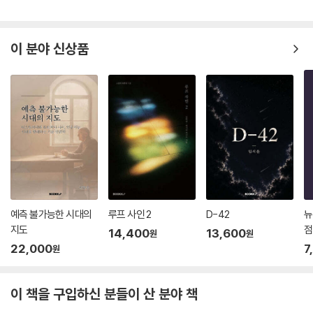
이 분야 신상품
예측 불가능한 시대의
루프 사인 2
D-42
뉴
지도
점
14,400
13,600
원
원
22,000
7
원
이 책을 구입하신 분들이 산 분야 책