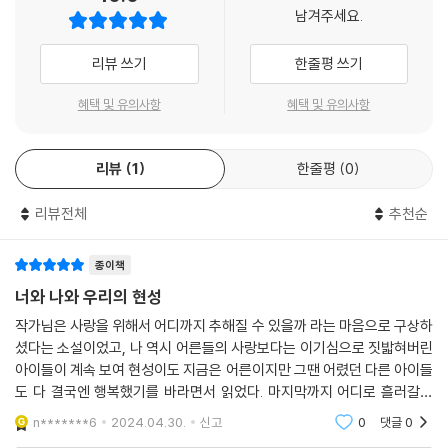
을 내보이는 등장인물을 보면 가슴이 두근거렸습니다. 그러나 박현성을 3
남겨주세요.
0대 남성에서 열세 살 어린이로, 홍정은을 현성의 애인에서 위탁모로 변경
하면서 저의 가슴은 더는 두근거리지 않았습니다. 제가 원했던 추해 빠진
리뷰 쓰기
한줄평 쓰기
사랑은 픽션에서 빛을 발하기 마련이지만, 어린 현성의 삶은 현실에 발을
한 발짝 들여놓기만 해도 어디서든 보게 되니까요.
혜택 및 유의사항
혜택 및 유의사항
가련한 비운의 여주인공 홍정은은 과연 사랑하는 사람을 위해 무슨 짓까지
리뷰
1
한줄평
0
벌일 수 있을까요, 이 한마디로 시작되었던 글이 어른과 아이, 보호자와 아
동의 이야기로 바뀌면서 달리 흘러가기 시작했습니다. 홍정은이 그렇게 집
리뷰전체
추천순
착하는 사랑은 보호자가 아동에게 품어도 될 만한 종류의 사랑일까요. 아
이를 살리는 사랑일까요, 아닐까요? 애초에 그게 정말 사랑이긴 할까요?
종이책
너와 나와 우리의 현성
작가님은 사랑을 위해서 어디까지 추해질 수 있을까 라는 마음으로 구상하
셨다는 소설이었고, 나 역시 어른들의 사랑보다는 이기심으로 짓밟혀버린
아이들이 계속 보여 현성이도 지금은 어른이지만 그땐 어렸던 다른 아이들
도 다 결국엔 행복했기를 바라면서 읽었다. 마지막까지 어디로 흘러갈지
몰라 손에 땀을 쥐고 봤던 소설. 마음과 몸이 여러개로 나눠진다는 것도 신
n*******6
2024.04.30.
신고
0
댓글
0
박했지만, 중간