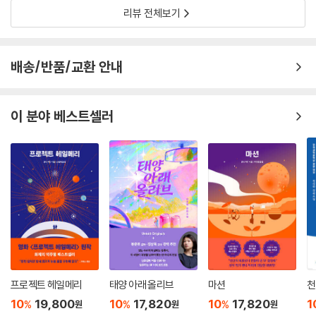
리뷰 전체보기
배송/반품/교환 안내
이 분야 베스트셀러
프로젝트 헤일메리
태양 아래 올리브
마션
천
10
19,800
10
17,820
10
17,820
1
%
%
%
원
원
원