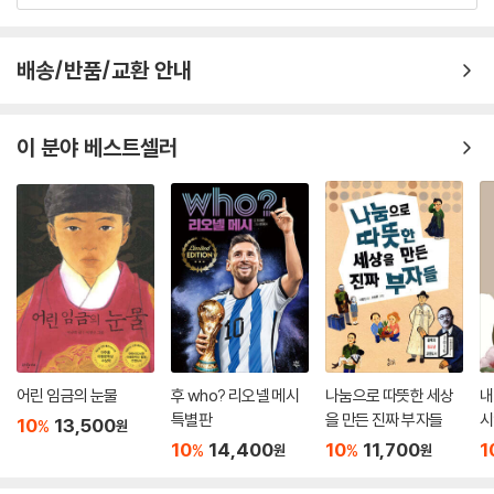
배송/반품/교환 안내
이 분야 베스트셀러
어린 임금의 눈물
후 who? 리오넬 메시
나눔으로 따뜻한 세상
내
특별판
을 만든 진짜 부자들
시
10
13,500
%
원
운
10
14,400
10
11,700
1
%
%
원
원