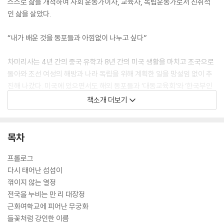
스스로 삶을 개척하여 사회 운동가이자, 교육자, 독립운동가로서 진취적
인 삶을 살았다.
“내가 배운 것을 동포들과 아낌없이 나누고 싶다”
차미리사는 4년 간의 중국 유학과 8년 간의 미국 생활을 마치고 조국으로
돌아와 조선 여성의 해방과 나라 독립을 위해 계획한 일을 망설임 없이 추
진해 나갔다. 미국에 있으면서도 해외 동포들과 ‘대동교육회’와 ‘한국부인
회’를 창립하여 미국에 있는 한인 노동자를 돕고 고국에 고아원을 설립하
책소개 더보기
는 운동도 적극적으로 펼쳤다. 차미리사는 나라를 위해 본인이 할 수 있는
일 중 여성 계몽 운동에 주목했다. 그래서 배화학당에서 사감과 교사로 일
하는 한편 ‘조선여자교육회’를 만들어 교육의 기회가 가장 닿기 어려운 부
목차
녀자들을 교육하는 일에 온 힘을 쏟았다. 섭섭이에서 차미리사로 이름을
찾고, 조선 여성의 교육과 경제적 자립을 위해 평생을 헌신한 교육자이자
프롤로그
독립운동가인 차미리사를 만나 보자!
다시 태어난 섭섭이
꺾이지 않는 열정
전국을 누비는 만 리 대장정
근화여학교에 피어난 무궁화
들꽃처럼 강인한 이름