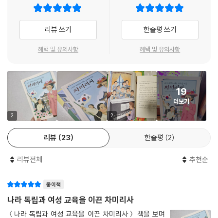
임학 박사 현신규, 신문 기자이자 작가, 독립운동가였던 대한민국 임시 정
부 최초의 주프랑스 대사 서영해에 이어 봉건적 관습과 편견을 깨고 여성
해방을 위해 교육 운동을 펼친 차미리사를 출간했다. 남존여비 사상이 강
리뷰 쓰기
한줄평 쓰기
했던 조선 후기, 여성이 천대받던 시대에 태어나 이름조차 없이 섭섭이라
고 불렸던 차미리사는 스스로 삶을 개척하여 여성 교육에 앞장섰으며 덕성
혜택 및 유의사항
혜택 및 유의사항
여중·고와 덕성여대의 전신인 근화여학교를 설립했다.
19
더보기
2
2
리뷰
23
한줄평
2
리뷰전체
추천순
종이책
나라 독립과 여성 교육을 이끈 차미리사
＜나라 독립과 여성 교육을 이끈 차미리사＞ 책을 보며