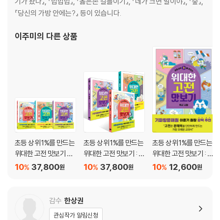
기가 왔다』, 『밥밥밥』, 『옳은손 길들이기』, 『네가 크면 말이야』, 『숲』,
『당신의 가방 안에는?』 등이 있습니다.
이주미
의 다른 상품
초등 상위 1%를 만드는
초등 상위 1%를 만드는
초등 상위 1%를 만드는
위대한 고전 맛보기 세
위대한 고전 맛보기 : 세
위대한 고전 맛보기 : 역
트
계문학/과학,철학,종
사·사회
10
37,800
10
37,800
10
12,600
%
%
%
원
원
원
교/역사,사회
감수
한상권
관심작가 알림신청