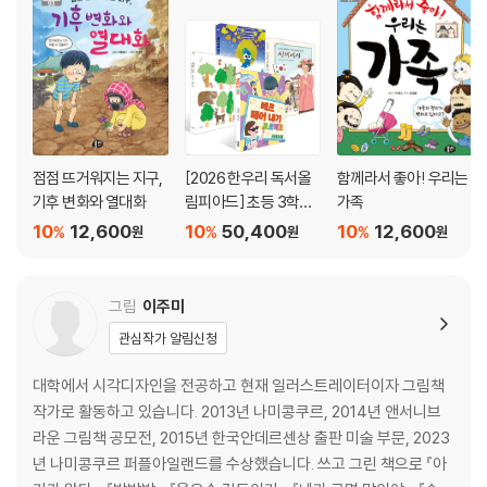
점점 뜨거워지는 지구,
[2026 한우리 독서올
함께라서 좋아! 우리는
기후 변화와 열대화
림피아드] 초등 3학년
가족
필독서 세트
10
12,600
10
50,400
10
12,600
%
%
%
원
원
원
그림
이주미
관심작가 알림신청
대학에서 시각디자인을 전공하고 현재 일러스트레이터이자 그림책
작가로 활동하고 있습니다. 2013년 나미콩쿠르, 2014년 앤서니브
라운 그림책 공모전, 2015년 한국안데르센상 출판 미술 부문, 2023
년 나미콩쿠르 퍼플아일랜드를 수상했습니다. 쓰고 그린 책으로 『아