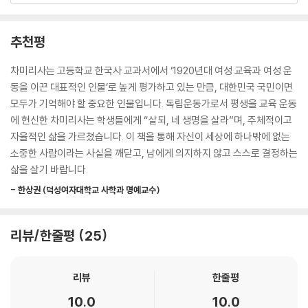
로서는 무척 획기적인 전국 순회 강연단을 조직하여 3개월 간 67개 고을
을 돌며 여성 교육과 사회 참여, 남녀 차별은 없어져야 한다고 당당히 외쳤
추천평
으며, ‘무궁화’라는 뜻의 ‘근화’를 학교 이름에 붙여 근화여학교(현 덕성여
대와 덕성여중·고의 전신)를 설립하고 재봉, 주산, 사진, 영어 작문 등 경제
차미리사는 고등학교 한국사 교과서에서 ‘1920년대 여성 교육과 여성 운
적 자립을 돕는 실용적인 교육을 하였다.
동을 이끈 대표적인 인물’로 높게 평가하고 있는 만큼, 대한민국 국민이면
모두가 기억해야 할 중요한 인물입니다. 독립운동가로서 평생을 교육 운동
자신의 생각으로 스스로 결정하는 삶을 살아야 온전히 내가 될 수 있음을
에 헌신한 차미리사는 학생들에게 “살되, 네 생명을 살라”며, 주체적이고
강조한 차미리사! 일제 강점기, 가장 어두웠던 시대를 살면서도 나라를 위
자율적인 삶을 가르쳤습니다. 이 책을 통해 자신이 세상에 하나밖에 없는
한 마음과 여성 해방이라는 삶의 방향을 잃지 않고 주체적인 삶을 산 차미
소중한 사람이라는 사실을 깨닫고, 남에게 의지하지 않고 스스로 결정하는
리사를 꼭 기억해야 하는 이유다.
삶을 살기 바랍니다.
- 한상권 (덕성여자대학교 사학과 명예교수)
근대 인물 이야기 5번째 권, 차미리사
마음이음 출판사에서는 어려움 속에서도 자신의 꿈을 이루고 나라를 위하
리뷰/한줄평
25
는 데 그 꿈을 발휘한 근대의 인물 이야기를 펴내고 있다. 암울했던 식민지
하늘을 밝힌 우리나라 최초의 이학박사이자 세계적인 천문학자 이원철, 조
리뷰
한줄평
선십진분류표를 만들고 우리나라 도서관의 기틀을 마련한 사서 박봉석, 임
목육종학을 도입하여 헐벗은 민둥산을 녹색으로 뒤덮은 우리나라 최초의
10.0
10.0