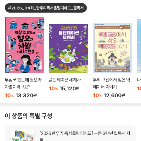
#2026_34회_한우리독서올림피아드_필독서
무심코 했는데 혐오와
플랜테이션 세계사
우리 고전에서 찾은 빅
나
차별이라고요?
데이터 이야기
10
15,120
1
%
원
10
13,320
10
12,600
%
%
원
원
이 상품의 특별 구성
[2026 한우리 독서올림피아드] 초등 3학년 필독서 세
트