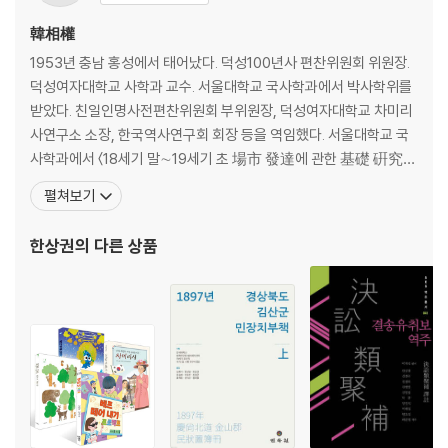
韓相權
1953년 충남 홍성에서 태어났다. 덕성100년사 편찬위원회 위원장.
덕성여자대학교 사학과 교수. 서울대학교 국사학과에서 박사학위를
받았다. 친일인명사전편찬위원회 부위원장, 덕성여자대학교 차미리
사연구소 소장, 한국역사연구회 회장 등을 역임했다. 서울대학교 국
사학과에서 〈18세기 말∼19세기 초 場市 發達에 관한 基礎 硏究：
慶尙道 地方을 중심으로〉로 석사 학위를, 〈朝鮮 後期 社會 問題
펼쳐보기
와 訴? 制度의 發達：正祖代 上言·擊錚의 分析을 중심으로〉로
박사 학위를 받았다. 한국역사연구회 회장을 지냈으며, 현재 덕성여
한상권
의 다른 상품
대 사학과 교수로 재직하고 있다. 《朝鮮 後期 社會와 訴? 制度》로
제23