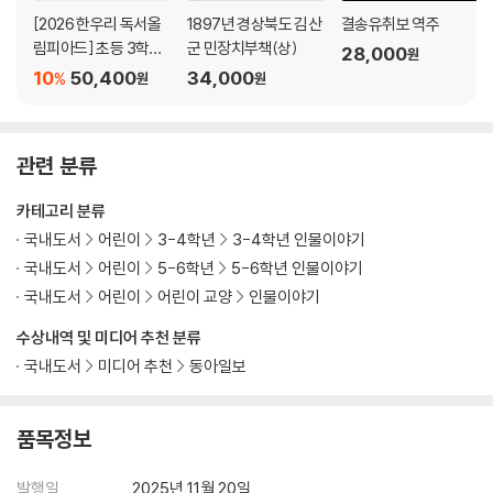
[2026 한우리 독서올
1897년 경상북도 김산
결송유취보 역주
림피아드] 초등 3학년
군 민장치부책(상)
28,000
원
필독서 세트
10
50,400
34,000
%
원
원
관련 분류
카테고리 분류
국내도서
어린이
3-4학년
3-4학년 인물이야기
국내도서
어린이
5-6학년
5-6학년 인물이야기
국내도서
어린이
어린이 교양
인물이야기
수상내역 및 미디어 추천 분류
국내도서
미디어 추천
동아일보
품목정보
발행일
2025년 11월 20일