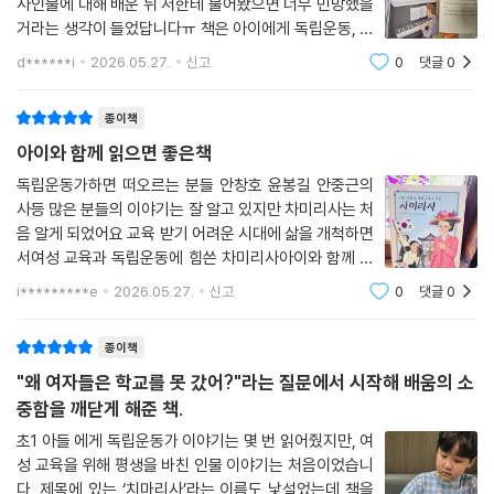
사인물에 대해 배운 뒤 저한테 물어봤으면 너무 민망했을
거라는 생각이 들었답니다ㅠ 책은 아이에게 독립운동, 여
성교육이라는 배움을 알게 해준 책이에요!!
d******i
2026.05.27.
신고
0
댓글
0
종이책
아이와 함께 읽으면 좋은책
독립운동가하면 떠오르는 분들 안창호 윤봉길 안중근의
사등 많은 분들의 이야기는 잘 알고 있지만 차미리사는 처
음 알게 되었어요 교육 받기 어려운 시대에 삶을 개척하면
서여성 교육과 독립운동에 힘쓴 차미리사아이와 함께 읽
기 편하게 되어 있어서초등 저학년 아이도 함께 잘 읽은
i*********e
2026.05.27.
신고
0
댓글
0
책이었습니다!
종이책
"왜 여자들은 학교를 못 갔어?"라는 질문에서 시작해 배움의 소
중함을 깨닫게 해준 책.
초1 아들 에게 독립운동가 이야기는 몇 번 읽어줬지만, 여
성 교육을 위해 평생을 바친 인물 이야기는 처음이었습니
다. 제목에 있는 ‘치마리사’라는 이름도 낯설었는데 책을