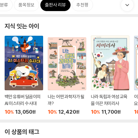
분류
품목정보
출판사 리뷰
추천평
지식 잇는 아이
백만 유튜버 달곰이의
나는 어떤 과학자가 될
나라 독립과 여성 교육
이
AI 미스터리 수사대
까?
을 이끈 차미리사
요
10
13,050
10
12,420
10
11,700
1
%
%
%
원
원
원
이 상품의 태그