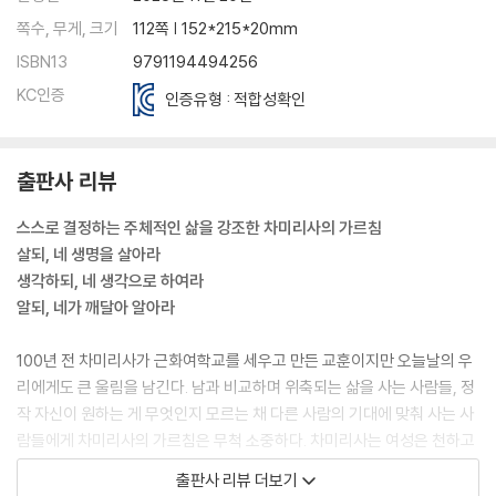
쪽수, 무게, 크기
112쪽 | 152*215*20mm
ISBN13
9791194494256
KC인증
인증유형 : 적합성확인
출판사 리뷰
스스로 결정하는 주체적인 삶을 강조한 차미리사의 가르침
살되, 네 생명을 살아라
생각하되, 네 생각으로 하여라
알되, 네가 깨달아 알아라
100년 전 차미리사가 근화여학교를 세우고 만든 교훈이지만 오늘날의 우
리에게도 큰 울림을 남긴다. 남과 비교하며 위축되는 삶을 사는 사람들, 정
작 자신이 원하는 게 무엇인지 모르는 채 다른 사람의 기대에 맞춰 사는 사
람들에게 차미리사의 가르침은 무척 소중하다. 차미리사는 여성은 천하고
남성의 귀하다는 봉건적 관습을 당연하게 여기며 부당한 대우를 감내해 온
출판사 리뷰 더보기
조선 여성의 생각을 깨기 위해 주체적인 삶을 강조하는 교육을 했다. 당시