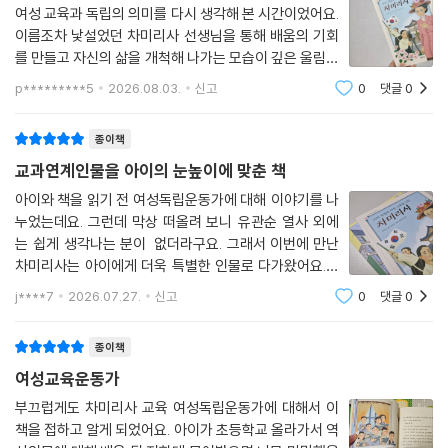
여성 교육과 독립의 의미를 다시 생각해 본 시간이었어요.
이름조차 낯설었던 차미리사 선생님을 통해 배움의 기회
를 만들고 자신의 삶을 개척해 나가는 모습이 깊은 울림으
로 다가왔어요. “네 생각으로 살아라”라는 메시지처럼 아
p*********5
2026.08.03.
신고
0
댓글
0
이도 스스로 생각하고 주체적으로 성장하길 바라며 오래
기억하고 싶은 책입니다. 📚
종이책
교과연계인물을 아이의 눈높이에 맞춘 책
아이와 책을 읽기 전 여성독립운동가에 대해 이야기를 나
누었는데요. 그런데 막상 떠올려 보니 유관순 열사 외에
는 쉽게 생각나는 분이 없더라구요. 그래서 이번에 만난
차미리사는 아이에게 더욱 특별한 인물로 다가왔어요.부
모로써 아이에게 가장 바라는 모습이라 누군가에게 의지
j****7
2026.07.27.
신고
0
댓글
0
하거나 남의 생각만 따라하는 사람이 아니라자신의 생각
으로 판단하고 스스로 선택하며 책임질 줄 아는
종이책
여성교육운동가
부끄럽게도 차미리사 교육 여성독립운동가에 대해서 이
책을 접하고 알게 되었어요. 아이가 초등학교 올라가서 역