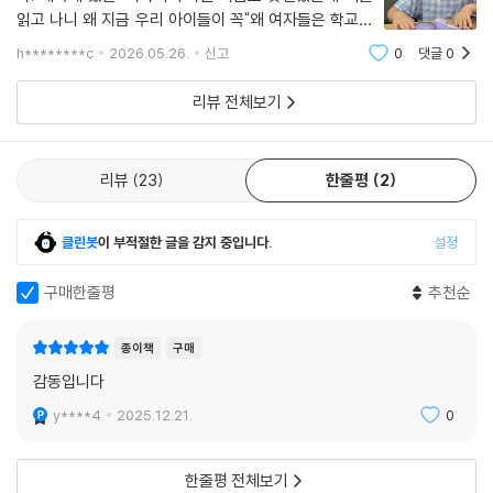
읽고 나니 왜 지금 우리 아이들이 꼭"왜 여자들은 학교를
못 갔어?"라는 질문에서 시작해 배움의 소중함을 깨닫게
h********c
2026.05.26.
신고
0
댓글
0
해준 책. 알아야 할 인물인지 자연스럽게 이해하게 되었습
니다.책은 조선 시대 여성들이 제대로
리뷰 전체보기
리뷰
23
한줄평
2
클린봇
이 부적절한 글을 감지 중입니다.
설정
구매한줄평
추천순
종이책
구매
감동입니다
y****4
2025.12.21.
0
한줄평 전체보기