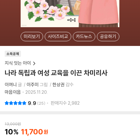
미리보기
사이즈비교
카드뉴스
공유하기
소득공제
지식 잇는 아이
나라 독립과 여성 교육을 이끈 차미리사
이여니
글
이주미
그림
한상권
감수
마음이음
2025.11.20.
9.9
판매지수
2,982
25
13,000
원
10
11,700