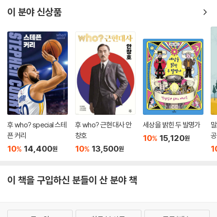
이 분야 신상품
후 who? special 스테
후 who? 근현대사 안
세상을 밝힌 두 발명가
말
픈 커리
창호
공
10
15,120
%
원
10
14,400
10
13,500
1
%
%
원
원
이 책을 구입하신 분들이 산 분야 책