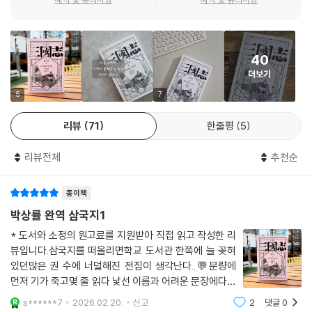
40
더보기
5
7
리뷰
71
한줄평
5
리뷰전체
추천순
종이책
박상률 완역 삼국지1
* 도서와 소정의 원고료를 지원받아 직접 읽고 작성한 리
뷰입니다. 삼국지를 떠올리면학교 도서관 한쪽에 늘 꽂혀
있던많은 권 수에 너덜해진 전집이 생각난다..💬분량에
먼저 기가 죽고몇 줄 읽다 낯선 이름과 어려운 문장에다시
제자리에 꽂아두었던 기억..💬성인이 된 뒤에도"삼세번은
s******7
2026.02.20.
신고
2
댓글
0
읽어야 한다"는 말을 들었지만어쩐지 나와는 조금 거리가