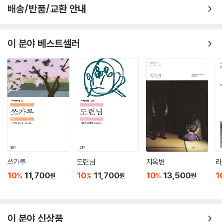
배송/반품/교환 안내
이 분야 베스트셀러
쓰가루
도련님
지옥변
라
10
11,700
10
11,700
10
13,500
1
%
%
%
원
원
원
이 분야 신상품