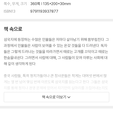
쪽수, 무게, 크기
360쪽 | 135*200*30mm
ISBN13
9791193937877
책 속으로
삼국지에 등장하는 수많은 인물들은 저마다 살아남기 위해 몸부림친다. 그
과정에서 인물들은 사람이 보여줄 수 있는 온갖 것들을 다 드러낸다. 독자
들은 그렇게 드러나는 것들을 따라가면서 때로는 고개를 끄덕이고 때로는
한숨을내쉰다. 그러면서 사람에 대해, 그 사람들이 모여 이루는 사회에 대
해 깊이 생각하게 된다.
중국 사람들, 특히 정치가들이나 큰 장사꾼들은 적게는 대여섯 번에서 많
게는 열 번 넘어 몇십 번에 이르도록 삼국지를 읽는다고 한다. 그들은 삼국
지를 통해 정치나 경영 문제에 있어서 자기만의 실마리를 끄집어내는지도
모른다.
책 속으로 더보기
삼국지를 읽다 보면 ‘이런 상황에서 나 같으면 어떻게 해야 할까’라는 문제
를 늘 만나게 된다. 공동체 전체를 위해야 할지, 내 개인적인 욕심을 따라야