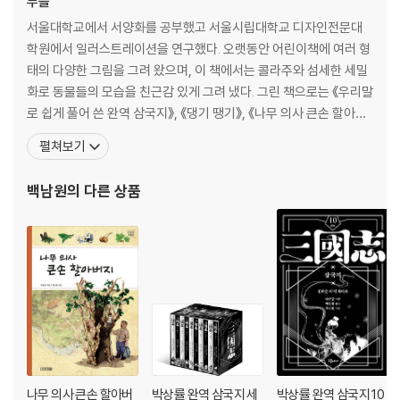
두들
서울대학교에서 서양화를 공부했고 서울시립대학교 디자인전문대
학원에서 일러스트레이션을 연구했다. 오랫동안 어린이책에 여러 형
태의 다양한 그림을 그려 왔으며, 이 책에서는 콜라주와 섬세한 세밀
화로 동물들의 모습을 친근감 있게 그려 냈다. 그린 책으로는 《우리말
로 쉽게 풀어 쓴 완역 삼국지》, 《댕기 땡기》, 《나무 의사 큰손 할아버
지》, 《가방 들어주는 아이》, 《역사가 흐르는 강, 한강》, <한국 생활사
펼쳐보기
박물관> 시리즈 등이 있다. - 서울대학교 미술대학 서양화과 졸업 -
서울시립대학교 디자인 대학원 일러스트레이션 전공 - 한국일보 문
백남원
의 다른 상품
화센터 데생 및 수채화 강사 - 한겨레
나무 의사 큰손 할아버
박상률 완역 삼국지 세
박상률 완역 삼국지 10