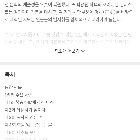
전 문학의 예술성을 오롯이 복원했다. 또 백남원 화백의 오리지널 일러스
트는 장면마다 기품을 더하고, 각 권의 시작 부분에 정사(正史)를 바탕으
로 제작된 지도는 인물들의 발자취를 입체적으로 따라가게 돕는다.
“누가 삼국지를 제대로 쓸 것인가”라는 질문에서 시작된 이 작업은 한 단
어를 위해 한, 중, 일 여러 자료들을 고집스럽게 고증한 인고의 산물이다.
이번 박상률 완역 삼국지는 본문 전체를 수정한 전면 개정판이다. 2004년
책소개 더보기
첫 출간 이래, 20년이 넘는 세월 동안 박상률 작가는 수정할 부분을 고치고
또 고쳐 드디어 다음 세대에 물려줄 만한 삼국지를 완성했다. 시간을 담아
더욱 유려하고 정확해진 삼국지를 따라가다보면 독자들은 읽는 즐거움을
목차
넘어 고전의 세계에 빠져드는 기쁨을 맞이할 수 있을 것이다.
등장 인물
1권의 주요 사건
제1회 복숭아밭에서 한 다짐
제2회 십상시가 설치다
제3회 동탁의 검은 속
제4회 힘을 잃고 쏟는 눈물
제5회 제후들 모이다
제6회 잿더미가 된 낙양