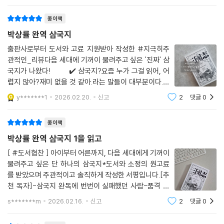
있는 책처럼 느껴졌다..💬그러
종이책
박상률 완역 삼국지
출판사로부터 도서와 고료 지원받아 작성한 #지극히주
관적인_리뷰다음 세대에 기꺼이 물려주고 싶은 '진짜' 삼
국지가 나왔다! ⠀⠀⠀✔️ 삼국지?요즘 누가 그걸 읽어, 어
렵지 않아?재미 없을 것 같아.라는 말들이 대부분이다.하
지만.온갖 인간 군상들의 이야기, 사건사건을 풀어 나가는
y*******1
2026.02.20.
신고
2
댓글
0
모습등은 나라면...? 을 상상하게 하는 동아시아 최고의
베스트 셀러이자, 필수 교양서임이 너무나
종이책
박상률 완역 삼국지 1을 읽고
[ #도서협찬 ] 아이부터 어른까지, 다음 세대에게 기꺼이
물려주고 싶은 단 하나의 삼국지*도서와 소정의 원고료
를 받았으며 주관적이고 솔직하게 작성한 서평입니다.[추
천 독자]-삼국지 완독에 번번이 실패했던 사람-품격 있
는 순우리말 번역의 힘을 경험하고 싶은 사람-아이와 함
s*******m
2026.02.16.
신고
2
댓글
0
께 읽을 수 있는 고전 번역을 찾는 사람-한자투 문장이 부
담스러웠던 사람-오래 두고 소장할 고전 세트를