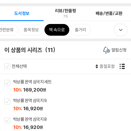
리뷰/한줄평
도서정보
배송/반품/교환
76
관련분류
품목정보
책 속으로
줄거리
이 상품의 시리즈
11
알림신청
전체선택
품절포함
박상률 완역 삼국지 세트
10
169,200
%
원
박상률 완역 삼국지 9
10
16,920
%
원
박상률 완역 삼국지 8
10
16,920
%
원