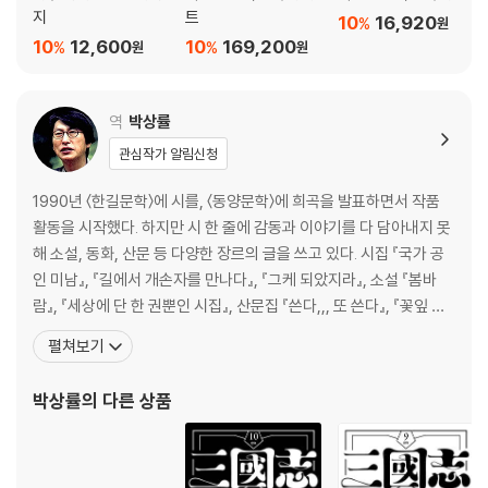
지
트
10
16,920
%
원
10
12,600
10
169,200
%
%
원
원
역
박상률
관심작가 알림신청
1990년 〈한길문학〉에 시를, 〈동양문학〉에 희곡을 발표하면서 작품
활동을 시작했다. 하지만 시 한 줄에 감동과 이야기를 다 담아내지 못
해 소설, 동화, 산문 등 다양한 장르의 글을 쓰고 있다. 시집 『국가 공
인 미남』, 『길에서 개손자를 만나다』, 『그케 되았지라』, 소설 『봄바
람』, 『세상에 단 한 권뿐인 시집』, 산문집 『쓴다,,, 또 쓴다』, 『꽃잎 떨
어지는 소리 눈물 떨어지는 소리』, 『책을 읽다』, 희곡집 『풍경소리』,
펼쳐보기
『개님전』, 동화 『도마 이발소의 생선들』, 『개밥상과 시인 아저씨』 등
많은 책을 펴냈으며, 아름다운작가상과 한국출판평론상을 수상했다.
박상률
의 다른 상품