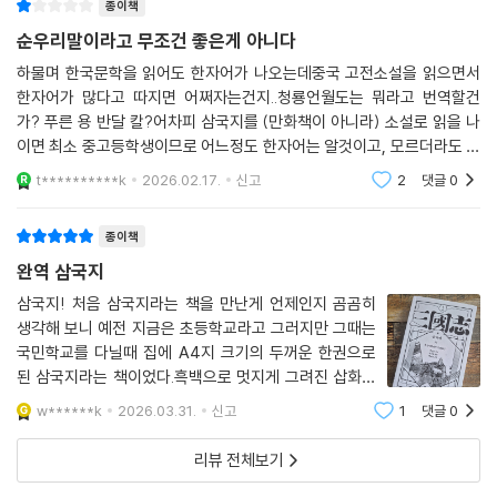
종이책
순우리말이라고 무조건 좋은게 아니다
하물며 한국문학을 읽어도 한자어가 나오는데중국 고전소설을 읽으면서
한자어가 많다고 따지면 어쩌자는건지..청룡언월도는 뭐라고 번역할건
가? 푸른 용 반달 칼?어차피 삼국지를 (만화책이 아니라) 소설로 읽을 나
이면 최소 중고등학생이므로 어느정도 한자어는 알것이고, 모르더라도 배
우면서 읽는게 도움이 된다.삽화도 무슨 고분벽화 컨셉인지, 컬러가 죄다
t**********k
2026.02.17.
신고
2
댓글
0
황토색이다.책 날개에는
종이책
완역 삼국지
삼국지! 처음 삼국지라는 책을 만난게 언제인지 곰곰히
생각해 보니 예전 지금은 초등학교라고 그러지만 그때는
국민학교를 다닐때 집에 A4지 크기의 두꺼운 한권으로
된 삼국지라는 책이었다.흑백으로 멋지게 그려진 삽화들
과 함께 세로로 쓰여진 유비, 관우, 장비 등 수많은 장수들
w******k
2026.03.31.
신고
1
댓글
0
의 활약상이 그려진...그때는 그냥 그림이 멋있어 보이고
이야기도 흥미진진해서 삼분의 일쯤 읽었던 것
리뷰 전체보기