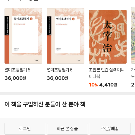
열미초당필기 5
열미초당필기 6
초판본 인간 실격 미니
가
미니북
도
36,000
36,000
원
원
10
4,410
2
%
원
이 책을 구입하신 분들이 산 분야 책
로그인
최근 본 상품
주문/배송