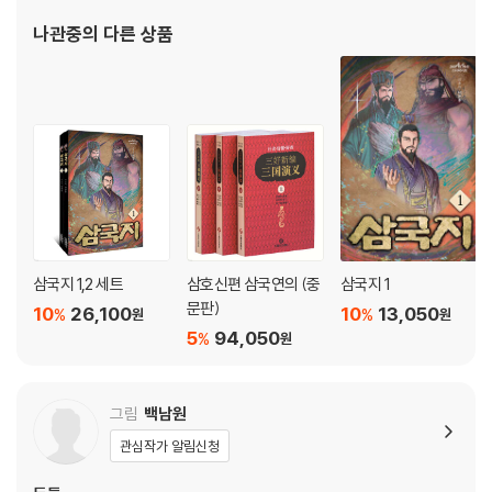
의》, 《평요전》 등의 작품이 있다. 서양에서는 《삼국지연의》를 소개할
나관중
의 다른 상품
때 동아시아에서 셰익스피어 또는 일리아스를 쓴 호메로스
삼국지 1,2 세트
삼호신편 삼국연의 (중
삼국지 1
문판)
10
26,100
10
13,050
%
%
원
원
5
94,050
%
원
그림
백남원
관심작가 알림신청