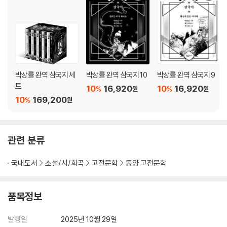
박상률 완역 삼국지 세
박상률 완역 삼국지 10
박상률 완역 삼국지 9
트
10
16,920
10
16,920
%
%
원
원
10
169,200
%
원
관련 분류
국내도서
소설/시/희곡
고전문학
동양 고전문학
품목정보
발행일
2025년 10월 29일