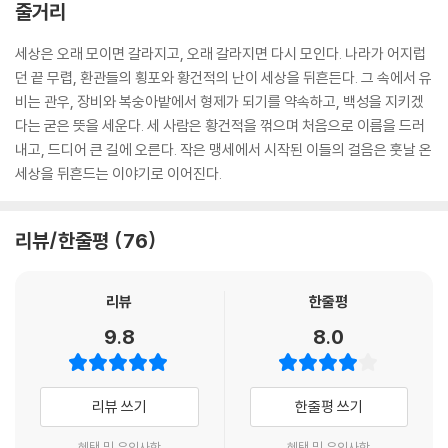
줄거리
할지, 양심을 지켜야 할지 버려야 할지 등 계속 선택해야 하는 경우가 많다.
독자는 그러한 과정을 통해 나름대로 자기를 다스리고 세상을 사는 슬기로
세상은 오래 모이면 갈라지고, 오래 갈라지면 다시 모인다. 나라가 어지럽
움을 익히게 되리라.
던 끝 무렵, 환관들의 횡포와 황건적의 난이 세상을 뒤흔든다. 그 속에서 유
비는 관우, 장비와 복숭아밭에서 형제가 되기를 약속하고, 백성을 지키겠
내가 자랄 때도 그랬지만, 요즘 사람들도 삼국지를 좋아한다. 그런데 지금
다는 굳은 뜻을 세운다. 세 사람은 황건적을 꺾으며 처음으로 이름을 드러
책방에 나와 있는 삼국지는 거의 한자말에 토씨만 우리말로 달아놓은 듯해
내고, 드디어 큰 길에 오른다. 작은 맹세에서 시작된 이들의 걸음은 훗날 온
읽어도 무슨 뜻인지 잘 모르게 되어 있다. 게다가 줄거리를 바싹 줄이거나
세상을 뒤흔드는 이야기로 이어진다.
얼토당토않게 짜깁기를 해 겨우 세 권 내지 다섯 권 정도의 책으로 만들어
놓기도 했다. 이래서는 삼국지 전체를 통해 보여주고 있는 우람하고도 아
슬아슬한 재미의 깊이를 다 느껴볼수 없다.
리뷰/한줄평
76
(중략)
어차피 삼국지를 읽을 거라면 순우리말을 제대로 써서 옮긴 걸 읽으라 권
리뷰
한줄평
하고 싶고, 이어 한 대목도 빼먹거나 얼버무리거나 비틀지 않은 걸 읽으라
권하고 싶다. 나는 바로 이 삼국지가 내가 권하는 그러한 조건을 모두 갖출
9.8
8.0
수 있도록 정성을 다했다. 소중한 만남이 되리라 믿는다.
--- 본문 중에서
리뷰 쓰기
한줄평 쓰기
혜택 및 유의사항
혜택 및 유의사항