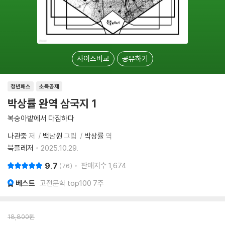
사이즈비교
공유하기
청년패스
소득공제
박상률 완역 삼국지 1
복숭아밭에서 다짐하다
나관중
저
백남원
그림
박상률
역
북플레저
2025.10.29.
9.7
판매지수
1,674
76
베스트
고전문학 top100 7주
18,800
원