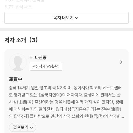
제7회 반하 싸움
제8회 초선에게 머리 조아리는 왕윤
목차 더보기
제9회 마침내 거꾸러진 동탁
제10회 서주로 쳐들어간 조조
제11회 공융을 돕는 유비
저자 소개
3
제12회 조조와 여포의 싸움
저
나관중
관심작가 알림신청
羅貫中
중국 14세기 원말·명초의 극작가이며, 동아시아 최고의 베스트셀러
로 평가받고 있는 《삼국지연의》의 저자이다. 출생지에 관해서는 산
시성(山西省) 출신이라는 것을 비롯해 여러 가지 설이 있지만, 생애
에 대해서는 거의 알려진 바 없다. 《삼국지통속연의》는 진수(陳壽)
의 《삼국지》를 바탕으로 민간의 삼국 설화와 원대(元代)의 삼국희
(三國戱) 등 여기저기 흩어져 있는 삼국에 관한 이야기를 한꺼번에
펼쳐보기
엮어 펴낸 것이다. 이 외에 《수호지》, 《수당연의》, 《잔당오대사연