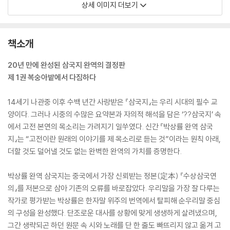
상세 이미지 더보기
책소개
20년 만에 완성된 삼국지 완역의 결정판
제 1권 복숭아밭에서 다짐하다
14세기 나관중 이후 수백 년간 사랑받은 『삼국지』는 우리 시대의 필수 교
양이다. 그러나 시중의 수많은 요약본과 자의적 해석을 담은 ‘??삼국지’ 속
에서 고전 본연의 목소리는 가려지기 일쑤였다. 신간 『박상률 완역 삼국
지』는 “고전이란 원래의 이야기를 제 목소리로 듣는 것”이라는 원칙 아래,
더할 것도 덜어낼 것도 없는 완벽한 완역의 가치를 증명한다.
박상률 완역 삼국지는 중국에서 가장 신뢰받는 정본(定本) 『수상삼국연
의』를 저본으로 삼아 기존의 오류를 바로잡았다. 우리말을 가장 잘 다루는
작가로 평가받는 박상률은 한자말 위주의 번역에서 탈피해 순우리말 중심
의 구성을 완성했다. 단조로운 대사를 상황에 맞게 생생하게 살려냈으며,
그간 생략되곤 하던 원문 속 시와 노래를 단 한 줄도 빠뜨리지 않고 옮겨 고