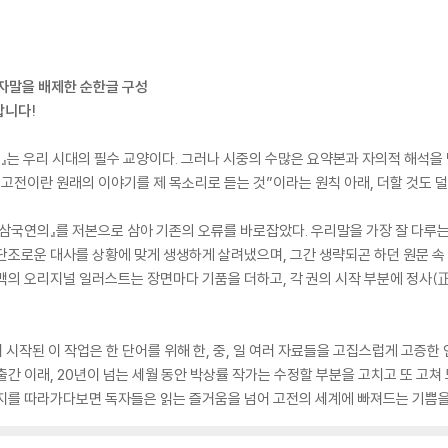
 한자말을 배제한 순한글 구성
합니다!
』는 우리 시대의 필수 교양이다. 그러나 시중의 수많은 요약본과 자의적 해석을 
“고전이란 원래의 이야기를 제 목소리로 듣는 것”이라는 원칙 아래, 더할 것도 
상삼국연의』를 저본으로 삼아 기존의 오류를 바로잡았다. 우리말을 가장 잘 다루
단조로운 대사를 상황에 맞게 생생하게 살려냈으며, 그간 생략되곤 하던 원문 속 
백의 오리지널 일러스트는 장면마다 기품을 더하고, 각 권의 시작 부분에 정사
시작된 이 작업은 한 단어를 위해 한, 중, 일 여러 자료들을 고집스럽게 고증한
 출간 이래, 20년이 넘는 세월 동안 박상률 작가는 수정할 부분을 고치고 또 고
지를 따라가다보면 독자들은 읽는 즐거움을 넘어 고전의 세계에 빠져드는 기쁨을 