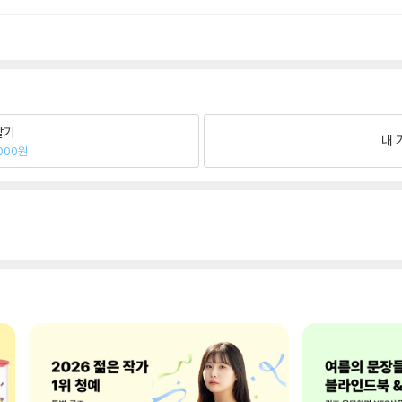
팔기
내 
000원