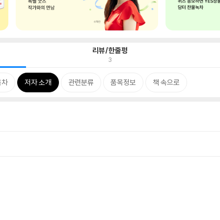
리뷰/한줄평
3
목차
저자 소개
관련분류
품목정보
책 속으로