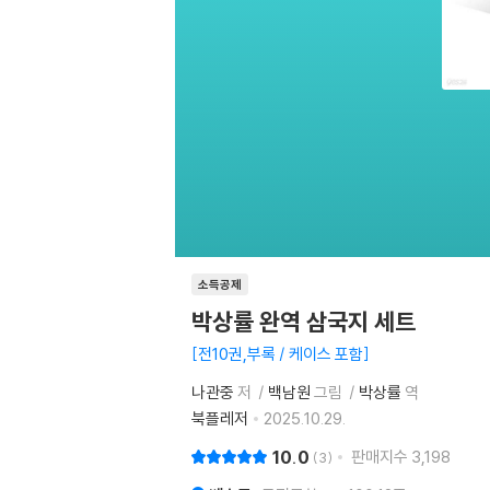
소득공제
박상률 완역 삼국지 세트
전10권,부록 / 케이스 포함
나관중
저
백남원
그림
박상률
역
북플레저
2025.10.29.
10.0
판매지수
3,198
3