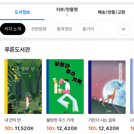
리뷰/한줄평
도서정보
배송/반품/교환
6
저자 소개
관련분류
품목정보
줄거리
푸른도서관
내 안의 안
불량한 주스 가게
기린이 사는 골목
너
10
11,520
10
12,420
10
12,420
1
%
%
%
원
원
원