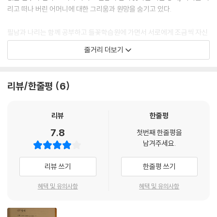
리고 떠나 버린 어머니에 대한 그리움과 원망을 숨기고 있다.
필남과 나리는 함께 공부하고 들꽃학습원에 가면서 서로에게 조금씩 자신
의 상처를 드러낸다. 그러다 나리가 남자 친구 재혁을 사귄다는 말에 필남
줄거리 더보기
은 나리가 자기를 버린 듯한 충격을 받는다. 학교에는 나리와 재혁에 대한
이상한 소문이 떠돌고, 필남은 그런 나리에게 애증의 마음을 갖게 된다.
리뷰/한줄평
6
한편 필남은 『데미안』의 싱클레어를 통해서 내면의 상처를 들여다보고, 영
화 <길버트 그레이프>를 보며 자신이 왜 부모의 직업이나 집안 내력을 싫
어했는지 스스로에게 질문을 던진다. 또한 『외딴방』 발표 후 글을 쓰고 싶
리뷰
한줄평
다는 자신만의 길을 발견한다.
7.8
첫번째 한줄평을
남겨주세요.
태풍으로 나리와 함께 심었던 코스모스가 망가진 것에 실망해 나리를 찾아
간 필남은 당당하게 생활하는 나리도 속으로는 아픈 상처에 휘청거리고 있
리뷰 쓰기
한줄평 쓰기
다는 것을 알게 된다. 도서반원들은 일 년 동안의 모임을 정리하기 위해 들
꽃학습원을 찾아간다. 각자 준비한 재료로 만든 비빔밥을 먹으면서 서로에
혜택 및 유의사항
혜택 및 유의사항
게 갖고 있던 버성김을 풀고, 상처를 딛고 한층 더 성장할 수 있는 꿈을 꾼
다.