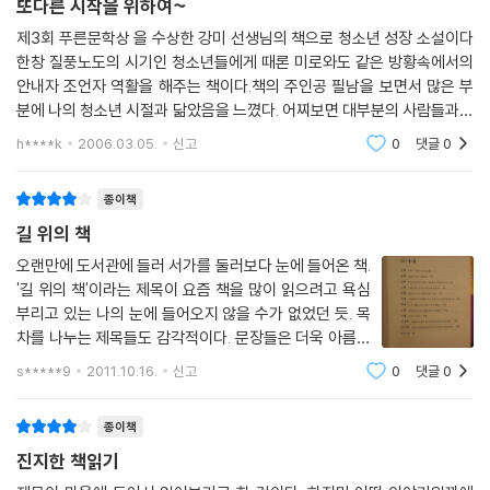
또다른 시작을 위하여~
제3회 푸른문학상 을 수상한 강미 선생님의 책으로 청소년 성장 소설이다
한창 질풍노도의 시기인 청소년들에게 때론 미로와도 같은 방황속에서의
안내자 조언자 역활을 해주는 책이다.책의 주인공 필남을 보면서 많은 부
분에 나의 청소년 시절과 닮았음을 느꼈다. 어찌보면 대부분의 사람들과도
닮았을지도 모른다."한해동안 있는 둥 마는둥 지내긴 했으나 대출당번을
h****k
2006.03.05.
신고
0
댓글
0
빼먹은 적도 없고
종이책
길 위의 책
오랜만에 도서관에 들러 서가를 둘러보다 눈에 들어온 책.
'길 위의 책'이라는 제목이 요즘 책을 많이 읽으려고 욕심
부리고 있는 나의 눈에 들어오지 않을 수가 없었던 듯. 목
차를 나누는 제목들도 감각적이다. 문장들은 더욱 아름다
울 것이라 생각했다. 그리고 확실히 예쁘고 감각적이고 섬
s*****9
2011.10.16.
신고
0
댓글
0
세한 문장들이 가득했다. 혜원여고 2학년 도서부 백련
의 일원인 필남. 혼자 걷거나 버
종이책
진지한 책읽기