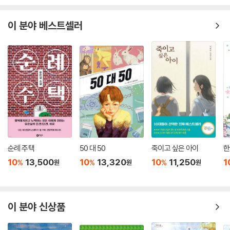
이 분야 베스트셀러
순례 주택
50 대 50
죽이고 싶은 아이
한
10
13,500
10
13,320
10
11,250
1
%
%
%
원
원
원
이 분야 신상품