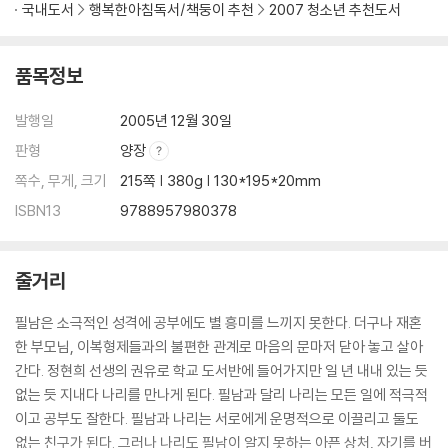
국내도서
행복한아침독서/책둥이 추천
2007 청소년 추천도서
품목정보
발행일
2005년 12월 30일
판형
양장
쪽수, 무게, 크기
215쪽 | 380g | 130*195*20mm
ISBN13
9788957980378
줄거리
필남은 소극적인 성격에 공부에도 별 흥미를 느끼지 못한다. 더구나 재혼
한 부모님, 이복형제들과의 불편한 관계로 마음의 문마저 닫아 놓고 살아
간다. 정현희 선생의 권유로 학교 도서반에 들어가지만 일 년 내내 있는 듯
없는 듯 지내다 나리를 만나게 된다. 필남과 달리 나리는 모든 일에 적극적
이고 공부도 잘한다. 필남과 나리는 서로에게 운명적으로 이끌리고 둘도
없는 친구가 된다. 그러나 나리도 필남이 알지 못하는 아픈 상처, 자기를 버