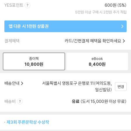
YES포인트
600원 (5%)
5만원 이상 구매 시 2천원 추가 적립
앱 다운 시 1천원 상품권
결제혜택
카드/간편결제 혜택을 확인하세요
종이책
eBook
10,800
원
8,400
원
배송안내
서울특별시 영등포구 은행로 11(여의도동,
변경
일신빌딩)
배송비
유료
(도서 15,000원 이상 무료)
제3회 푸른문학상 수상작