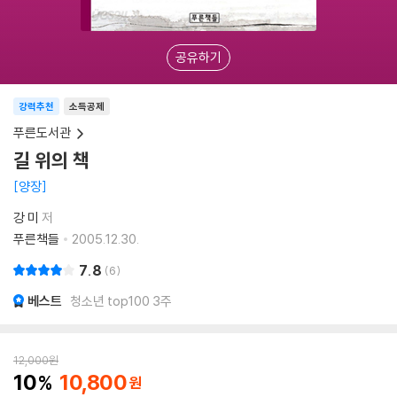
공유하기
강력추천
소득공제
푸른도서관
길 위의 책
양장
강 미
저
푸른책들
2005.12.30.
7.8
6
베스트
청소년 top100 3주
12,000
원
10
10,800