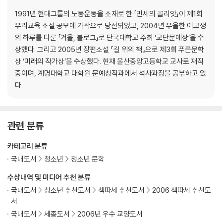
1991년 현대그룹의 노동운동을 소재로 한 「민세의 골리앗」이 제1회
우리교육 소설 공모에 가작으로 당선되었고, 2004년 우울한 여고생
의 하루를 다룬 「겨울, 블로그」로 단국대학교 주최 ‘교단문예상’을 수
상했다. 그리고 2005년 장편소설 『길 위의 책』으로 제3회 푸른문학
상 ‘미래의 작가상’을 수상했다. 현재 울산중앙고등학교 교사로 재직
중이며, 계명대학교 대학원 문예창작과에서 석사과정을 공부하고 있
다.
관련 분류
카테고리 분류
국내도서
청소년
청소년 문학
수상내역 및 미디어 추천 분류
국내도서
청소년 추천도서
책따세 추천도서
2006 책따세 추천도
서
국내도서
세종도서
2006년 우수 교양도서