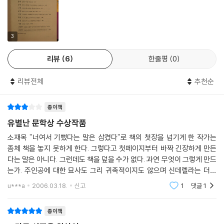
3
리뷰
6
한줄평
0
리뷰전체
추천순
종이책
유별난 문학상 수상작품
소재목 ''너여서 기뻤다는 말은 삼켰다''로 책의 첫장을 넘기게 한 작가는
좀체 책을 놓지 못하게 한다. 그렇다고 첫페이지부터 바짝 긴장하게 만든
다는 말은 아니다. 그런데도 책을 덮을 수가 없다. 과연 무엇이 그렇게 만드
는가. 주인공에 대한 묘사도 그리 귀족적이지도 않으며 신데렐라는 더욱
아닌데도 자꾸만 궁금해진다. 왜그럴까. 독자는 모두 불우하며 외롭고 마
u***a
2006.03.18.
신고
1
댓글
1
냥 성숙한 존재
종이책