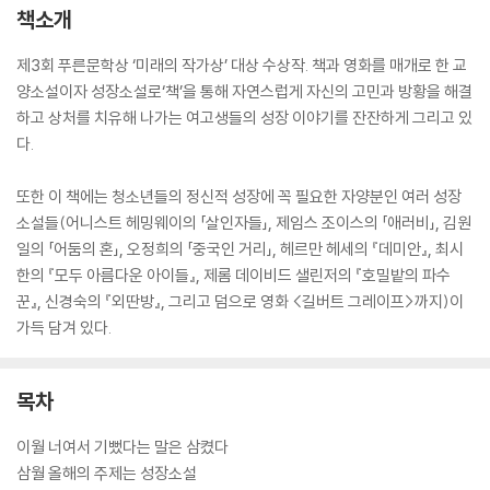
책소개
제3회 푸른문학상 ‘미래의 작가상’ 대상 수상작. 책과 영화를 매개로 한 교
양소설이자 성장소설로‘책’을 통해 자연스럽게 자신의 고민과 방황을 해결
하고 상처를 치유해 나가는 여고생들의 성장 이야기를 잔잔하게 그리고 있
다.
또한 이 책에는 청소년들의 정신적 성장에 꼭 필요한 자양분인 여러 성장
소설들(어니스트 헤밍웨이의 「살인자들」, 제임스 조이스의 「애러비」, 김원
일의 「어둠의 혼」, 오정희의 「중국인 거리」, 헤르만 헤세의 『데미안』, 최시
한의 『모두 아름다운 아이들』, 제롬 데이비드 샐린저의 『호밀밭의 파수
꾼』, 신경숙의 『외딴방』, 그리고 덤으로 영화 <길버트 그레이프>까지)이
가득 담겨 있다.
목차
이월 너여서 기뻤다는 말은 삼켰다
삼월 올해의 주제는 성장소설