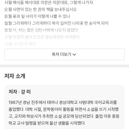
사월 해석을 해석대로 의문은 의문대로, 그렇게 나가자
오월 사연이 있는 한 권의 책을 보내주십시오
유월 꽃과 잎 사이가 이렇게 나쁠 수 있나
칠월 그리워하다 그리워하다 목이 길어진 나리꽃 한 송이씩 되어
팔월 아, 하는 짧은 감탄사밖에 나오지 않았다
구월 천장의 별이 또르르 필남에게로 내려왔다
시월 나다운게 뭐지
십일월 이해한다고 해서 가슴에 맺힌 응어리가 풀리는 것은
목차 더보기
십이월 겨울의 시작일 뿐인데 목련은 가지 끝마다 망울을 달고
저자 소개
저자 : 강 미
1967년 경남 진주에서 태어나 경상대학교 사범대학 국어교육과를
졸업했다. 대학 시절, 문학동아리 활동을 하면서 소설을 쓰기 시작했
고, 교지와 학보사가 주최한 소설 공모에 당선되었다. 졸업 이후 중등
학교 교사 발령을 받으며 울산 생활을 시작했다.