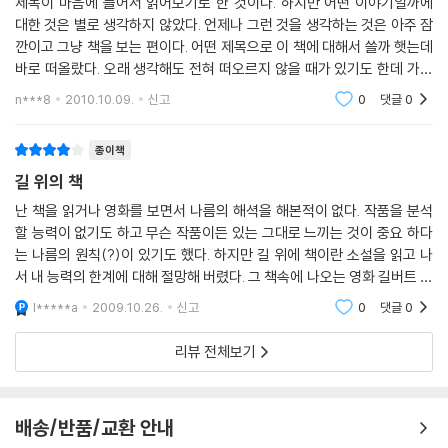
제목이 마음에 들어서 읽어보기로 한 것이다. 하지만 어떤 이야기일까에
대한 것은 별로 생각하지 않았다. 언제나 그런 것을 생각하는 것은 아주 잠
깐이고 그냥 책을 보는 편이다. 어떤 제목으로 이 책에 대해서 쓸까 햇는데
바로 떠올랐다. 오래 생각해도 전혀 떠오르지 않을 때가 있기도 한데 가끔
은 바로 떠오르기도 한다. 그렇다고 그 제목에 따라서 잘 쓰지는 못하지만,
n***8
2010.10.09.
신고
0
댓글
0
나중에 제목
종이책
길 위의 책
난 책을 읽거나 영화를 보면서 나름의 해셕을 해본적이 없다. 작품을 분석
할 능력이 없기도 하고 무슨 작품이든 있는 그대로 느끼는 것이 중요 하다
는 나름의 원칙(?)이 있기도 했다. 하지만 길 위에 책이란 소설을 읽고 나
서 내 능력의 한계에 대해 절망해 버렸다. 그 책속에 나오는 영화 길버트 그
래이프나 책 호밀밭 파수꾼, 외딴방 같은 작품을 나도 접했지만 필남＜책
l*****a
2009.10.26.
신고
0
댓글
0
주인
리뷰 전체보기
배송/반품/교환 안내