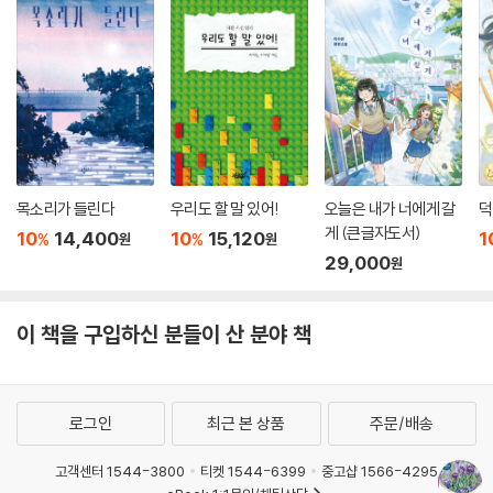
목소리가 들린다
우리도 할 말 있어!
오늘은 내가 너에게 갈
덕
게 (큰글자도서)
10
14,400
10
15,120
1
%
%
원
원
29,000
원
이 책을 구입하신 분들이 산 분야 책
로그인
최근 본 상품
주문/배송
고객센터 1544-3800
티켓 1544-6399
중고샵 1566-4295