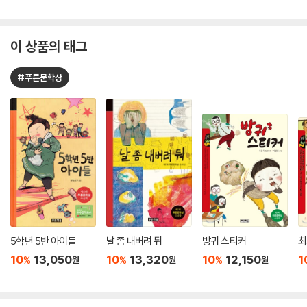
이 상품의 태그
#푸른문학상
5학년 5반 아이들
날 좀 내버려 둬
방귀 스티커
최
10
13,050
10
13,320
10
12,150
1
%
%
%
원
원
원