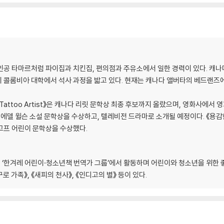
인공 타마르처럼 파이집과 치킨집, 편의점과 주유소에서 일한 경력이 있다. 캐나
 콜롬비아 대학에서 석사 과정을 밟고 있다. 현재는 캐나다 앨버타의 베드랜즈
of a Tattoo Artist》은 캐나다 리릿 문학상 최종 후보까지 올랐으며, 영화사에
g》 또한 에델 윌슨 소설 문학상을 수상하고, 텔레비전 드라마로 소개될 예정이다. 《용감
 에고프 어린이 문학상을 수상했다.
한겨레 어린이·청소년책 번역가 그룹’에서 활동하며 어린이와 청소년을 위한 좋은 
로 가족》, 《새피의 천사》, 《인디고의 별》 등이 있다.