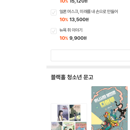
10
15,120
%
원
일론 머스크, 미래를 내 손으로 만들어
10
13,500
%
원
뉴욕 쥐 이야기
10
9,900
%
원
블랙홀 청소년 문고