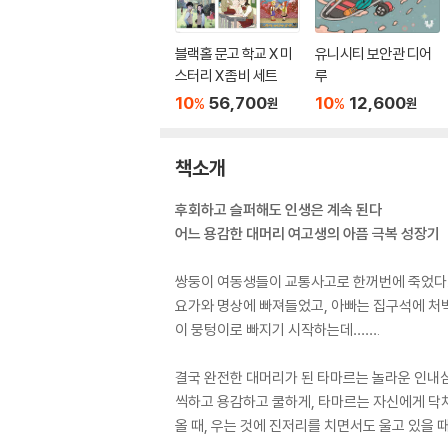
블랙홀 문고 학교 X 미
유니시티 보안관 디어
스터리 X 좀비 세트
루
10
56,700
10
12,600
%
%
원
원
책소개
후회하고 슬퍼해도 인생은 계속 된다
어느 용감한 대머리 여고생의 아픔 극복 성장기
쌍둥이 여동생들이 교통사고로 한꺼번에 죽었다.
요가와 명상에 빠져들었고, 아빠는 집구석에 처박
이 뭉텅이로 빠지기 시작하는데…….
결국 완전한 대머리가 된 타마르는 놀라운 인내심
씩하고 용감하고 쿨하게, 타마르는 자신에게 닥쳐
올 때, 우는 것에 진저리를 치면서도 울고 있을 