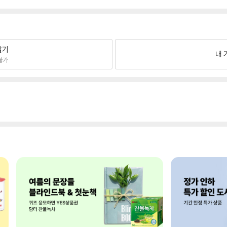
팔기
내 
불가