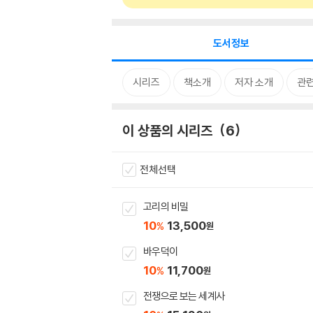
도서정보
시리즈
책소개
저자 소개
관
이 상품의 시리즈
6
전체선택
고리의 비밀
10
13,500
%
원
바우덕이
10
11,700
%
원
전쟁으로 보는 세계사