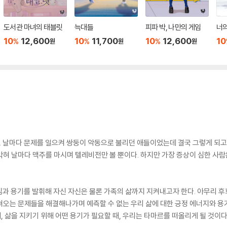
도서관 마녀의 태블릿
늑대들
피파 박, 나만의 게임
너의
10
12,600
10
11,700
10
12,600
10
%
%
%
원
원
원
 날마다 문제를 일으켜 쌍둥이 악동으로 불리던 애들이었는데 결국 그렇게 되고
혀 날마다 맥주를 마시며 텔레비전만 볼 뿐이다. 하지만 가장 증상이 심한 사
과 용기를 발휘해 자신 자신은 물론 가족의 삶까지 지켜내고자 한다. 아무리 후
오는 문제들을 해결해나가며 예측할 수 없는 우리 삶에 대한 긍정 에너지와 용
때, 삶을 지키기 위해 어떤 용기가 필요할 때, 우리는 타마르를 떠올리게 될 것이다