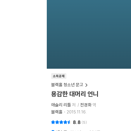
소득공제
블랙홀 청소년 문고
용감한 대머리 언니
애슐리 리틀
저
전경화
역
블랙홀
2015.11.16.
8.8
5