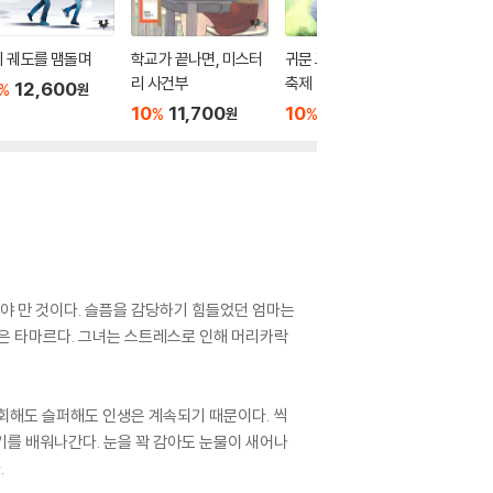
 궤도를 맴돌며
학교가 끝나면, 미스터
귀문 고등학교, 수상한
내가 지
리 사건부
축제
12,600
10
1
%
%
원
10
11,700
10
11,700
%
%
원
원
야 만 것이다. 슬픔을 감당하기 힘들었던 엄마는
람은 타마르다. 그녀는 스트레스로 인해 머리카락
회해도 슬퍼해도 인생은 계속되기 때문이다. 씩
기를 배워나간다. 눈을 꽉 감아도 눈물이 새어나
.