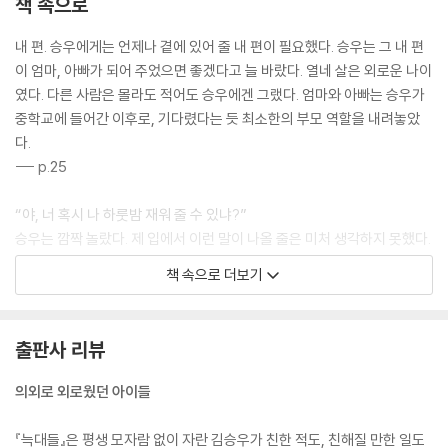
책 속으로
내 편. 승우에게는 언제나 곁에 있어 줄 내 편이 필요했다. 승우는 그 내 편
이 엄마, 아빠가 되어 주었으면 좋겠다고 늘 바랐다. 열네 살은 외로운 나이
였다. 다른 사람은 몰라도 적어도 승우에겐 그랬다. 엄마와 아빠는 승우가
중학교에 들어간 이후로, 기다렸다는 듯 최소한의 부모 역할을 내려놓았
다.
--- p.25
“야, 너 혹시 나 하룻밤 재워 줄 수 있냐?”
승우는 깜짝 놀랐다. 제 입에서 이런 말이 나올 줄은 미처 생각하지 못했다.
승우와 공진은 같은 반일 뿐 서로에게 말을 걸지도, 걸 일도 없는 관계였다.
책 속으로 더보기
승우는 자신이 뱉은 말을 주워 담을 수 없다는 걸 곧 깨닫고 후회했다. 공진
의 입에서는 당연히 거절의 대답이 나올 것이었다.
휴대폰에서 눈을 떼고 잠깐 고개를 든 공진이 한 번 더 승우를 쳐다보더니,
출판사 리뷰
이내 다시 휴대폰으로 시선을 옮겼다.
“그래.”
의외로 외로웠던 아이들
--- p.44
『늑대들』은 평생 모자람 없이 자란 김승우가 친한 적도, 친해질 만한 일도