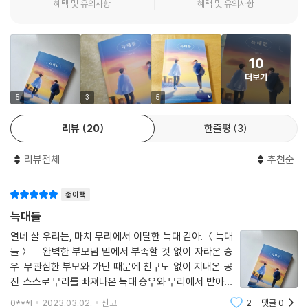
혜택 및 유의사항
혜택 및 유의사항
을 한바탕 휩쓸더니 점점 가슴으로 모여들었다. 감정은 커지고, 커지고, 커
졌다. 감당할 수 없을 만큼 커다랗게 변한 덩어리는 끝내 승우의 가슴 안에
승우의 마음을 이해하기 위해서는 중학교 1학년 열네 살의 나는 어땠는지
서 터지고 말았다.
떠올려 봐야 한다. 이제 막 초등학교를 졸업했지만 당장 선배들처럼 시험
“제발 그만 좀 하라고요!”
10
성적에 연연하지 않아도 된다. 하지만 그만큼 낯선 환경, 새로운 친구들과
--- p.133
더보기
적절한 관계를 만들어야 한다. 더 이상 초등학생이 아닌, 그렇다고 중학생
이라고 하기에도 어설픈 시기에 승우처럼 자신의 의지를 확실하게 표현해
5
3
5
공진은 도망가고 싶었다. 누군가 기다렸다는 듯 공진을 향해 활을 겨누었
보려고 노력하지만 열네 살의 의견이 세상에 받아들여지기란 매우 힘들다
다. 수십 개의 날카로운 화살촉이 공진을 에워쌌다. 공진은 그대로 주저앉
리뷰
20
한줄평
3
는 사실만 깨닫는다.
고 싶었다. 끔찍하게도 공진을 향해 활을 겨누고 시위를 당기고 있는 사람
은 바로 공진 자신이었다. 수십 명의 공진이 자신을 에워싸고 당장이라도
리뷰전체
추천순
부모님에 대한 서운함을 가출이라는 도발적인 방법으로 표현한 승우는 우
활을 쏠 것처럼 시위를 당기고 있었다.
연히 마주친 공진에게서 묘한 동질감을 느낀다. 자신과 전혀 다른 삶을 사
--- p.141
종이책
는 공진이지만 어째서인지 자신의 속내를 가장 잘 알아 줄 것 같다는 확신
이 든 것이다. 승우는 공진과 지내면서 분명 다 컸다고 생각했는데 아직 한
늑대들
참 아이였던 자신의 현실을 깨닫고, 동시에 자신에게 공진과 같은 친구가
열네 살 우리는, 마치 무리에서 이탈한 늑대 같아. ＜늑대
필요했다는 사실을 알게 된다. 그리고 그럴수록 승우와 공진의 사이는 끈
들＞ 완벽한 부모님 밑에서 부족할 것 없이 자라온 승
끈해진다.
우. 무관심한 부모와 가난 때문에 친구도 없이 지내온 공
진. 스스로 무리를 빠져나온 늑대 승우와 무리에서 받아주
학교라는 굴레에 얽매여 모두가 같은 템포로 모나지 않게 살아야 하는 무
지 않는 늑대 공진이 우연한 만남을 계기로 같은 시간을
0***l
2023.03.02.
신고
2
댓글
0