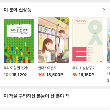
이 분야 신상품
우리도 할 말 있어!
열다섯의 온도
우리 소설 탐구 2
오
게
10
15,120
10
13,500
5
16,150
%
%
%
원
원
원
2
이 책을 구입하신 분들이 산 분야 책