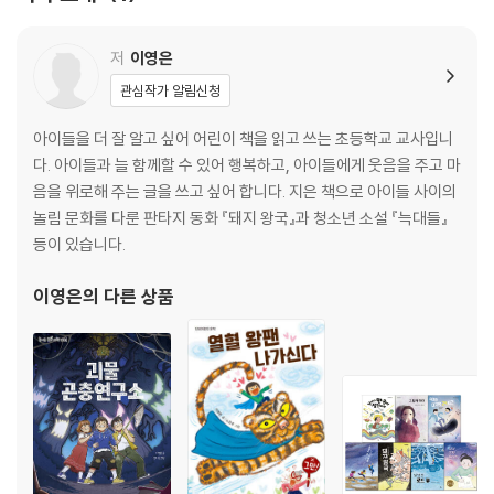
제6장 뜻밖의 여행 103
제7장 늑대, 집으로 돌아가다 117
저
이영은
# 또 다른 늑대 이야기: 셋 135
관심작가 알림신청
제8장 떠도는 늑대 146
아이들을 더 잘 알고 싶어 어린이 책을 읽고 쓰는 초등학교 교사입니
다. 아이들과 늘 함께할 수 있어 행복하고, 아이들에게 웃음을 주고 마
에필로그 늑대들 159
음을 위로해 주는 글을 쓰고 싶어 합니다. 지은 책으로 아이들 사이의
놀림 문화를 다룬 판타지 동화 『돼지 왕국』과 청소년 소설 『늑대들』
작가의 말 165
등이 있습니다.
이영은
의 다른 상품