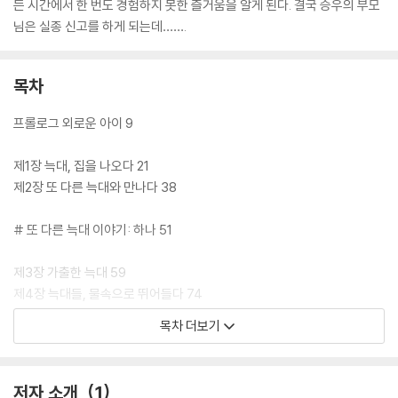
든 시간에서 한 번도 경험하지 못한 즐거움을 알게 된다. 결국 승우의 부모
님은 실종 신고를 하게 되는데…….
목차
프롤로그 외로운 아이 9
제1장 늑대, 집을 나오다 21
제2장 또 다른 늑대와 만나다 38
# 또 다른 늑대 이야기: 하나 51
제3장 가출한 늑대 59
제4장 늑대들, 물속으로 뛰어들다 74
제5장 늑대의 진심 88
목차 더보기
# 또 다른 늑대 이야기: 둘 95
저자 소개
1