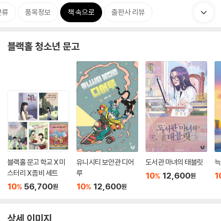
분류
품목정보
책 속으로
출판사 리뷰
블랙홀 청소년 문고
블랙홀 문고 학교 X 미
유니시티 보안관 디어
도서관 마녀의 태블릿
늑
스터리 X 좀비 세트
루
10
12,600
1
%
원
10
56,700
10
12,600
%
%
원
원
상세 이미지