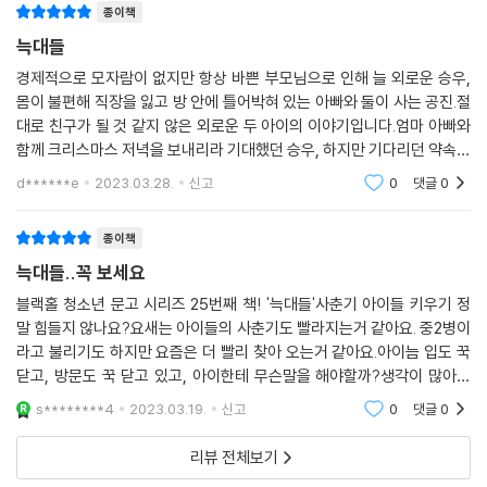
종이책
늑대들
경제적으로 모자람이 없지만 항상 바쁜 부모님으로 인해 늘 외로운 승우,
몸이 불편해 직장을 잃고 방 안에 틀어박혀 있는 아빠와 둘이 사는 공진.절
대로 친구가 될 것 같지 않은 외로운 두 아이의 이야기입니다.엄마 아빠와
함께 크리스마스 저녁을 보내리라 기대했던 승우, 하지만 기다리던 약속의
날 보란 듯이 약속이 깨집니다. 언제나처럼 크리스마스는 물론 생일날에도
d******e
2023.03.28.
신고
0
댓글
0
승우와 함께
종이책
늑대들..꼭 보세요
블랙홀 청소년 문고 시리즈 25번째 책! '늑대들'사춘기 아이들 키우기 정
말 힘들지 않나요?요새는 아이들의 사춘기도 빨라지는거 같아요. 중2병이
라고 불리기도 하지만 요즘은 더 빨리 찾아 오는거 같아요.아이늠 입도 꾹
닫고, 방문도 꾹 닫고 있고, 아이한테 무슨말을 해야할까?생각이 많아지
죠...이럴때 책을 통해 아이들의 생각도 좀 읽고, 아이들의 마음을 이해해
s********4
2023.03.19.
신고
0
댓글
0
보려고 해요.
리뷰 전체보기