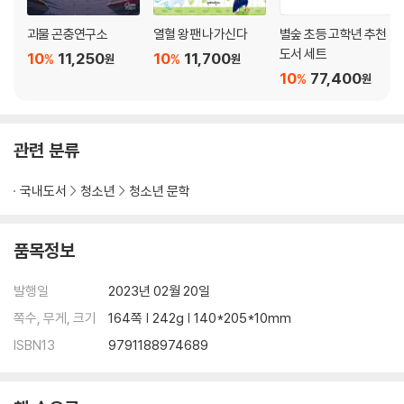
괴물 곤충연구소
열혈 왕팬 나가신다
별숲 초등 고학년 추천
도서 세트
10
11,250
10
11,700
%
%
원
원
10
77,400
%
원
관련 분류
국내도서
청소년
청소년 문학
품목정보
발행일
2023년 02월 20일
쪽수, 무게, 크기
164쪽 | 242g | 140*205*10mm
ISBN13
9791188974689