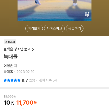
미리보기
사이즈비교
공유하기
소득공제
블랙홀 청소년 문고
늑대들
이영은
저
블랙홀
2023.02.20.
9.7
판매지수
54
23
13,000
원
10
11,700