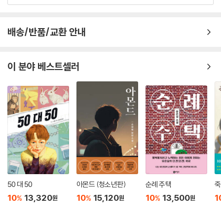
배송/반품/교환 안내
이 분야 베스트셀러
50 대 50
아몬드 (청소년판)
순례 주택
죽
10
13,320
10
15,120
10
13,500
1
%
%
%
원
원
원