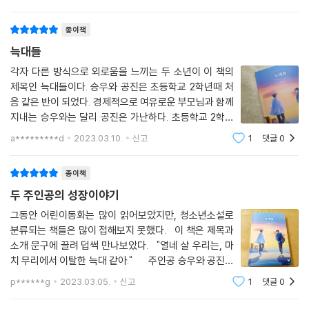
보내기 시작합니다. 승우는 억울했다. 보호받지 못하
리에서 승우와 공진은 마치 무리에서 이탈한 늑대와 같다. 그렇다면 이 늑
나, 여전히
대들이 잘못한 건 무엇인가? 누구도 쉽게 대답하지 못할 것이다. 스스로 성
종이책
장하다 아파하는 것이 잘못일 리 없다. 승우와 공진의 눈으로 바라본 세상
늑대들
은 어른들이 편의에 의해 만든 세상에 불과하다. 그래서 한 마리의 늑대가
또 다른 한 마리의 늑대와 만나 기어이 함께 울어 젖히는 이야기 하나쯤은
각자 다른 방식으로 외로움을 느끼는 두 소년이 이 책의
제목인 늑대들이다. 승우와 공진은 초등학교 2학년때 처
우리에게 필요하지 않을까.
음 같은 반이 되었다. 경제적으로 여유로운 부모님과 함께
지내는 승우와는 달리 공진은 가난하다. 초등학교 2학년
때는 이러한 것에 관심두지 않고 둘사이가 원만했지만 시
a*********d
2023.03.10.
신고
1
댓글
0
간이 흐를 수록 어른들의 시선과 지시로 승우와 공진은 멀
어지게 된다. 이러한 둘의 관계를 지켜
종이책
두 주인공의 성장이야기
그동안 어린이동화는 많이 읽어보았지만, 청소년소설로
분류되는 책들은 많이 접해보지 못했다. 이 책은 제목과
소개 문구에 끌려 덥썩 만나보았다. "열네 살 우리는, 마
치 무리에서 이탈한 늑대 같아." 주인공 승우와 공진이
는 막 중학생이 된 아이들이다. 초등학생과 중학생의 사이
p******g
2023.03.05.
신고
1
댓글
0
어디쯤에 어정쩡하게 걸쳐있는 아이들, 즉 이제 막 사춘
기로 접어드는 아