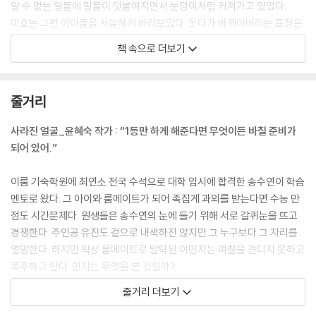
알 수 없는 일들에 말들이 덧붙여지면서 눈덩이처럼 커져가고 있었다.
미호는 그런 아이들을 서늘하게 바라보았다. 웃다가 바뀌어버리는 표정은
마치 순식간에 변하는 가면 같았다. 그럴 때마다 나는 미호의 붉은 눈이 떠
책 속으로 더보기
올랐다. ---「이웃집 구미호」중에서
지민이는 휴대폰을 보더니 잔뜩 눈썹을 찌그러뜨렸다. 휴대폰을 꽉 쥐고
줄거리
손을 높이 들어 올렸다. 바닥을 향해 내려치려던 손이 잠시 허공에 머뭇거
렸다. 이내 뭔가 생각이 난 듯 휴대폰을 두 손에 쥐고 익숙한 손놀림으로 녹
사라진 얼굴_윤혜숙 작가 : “1등만 하게 해준다면 무엇이든 바칠 준비가
색 검색창을 열었다. “편하게 죽는 법.” ---「지박령 열차」중에서
되어 있어.”
“누, 누구야?”
이룸 기숙학원에 최연소 전국 수석으로 대학 입시에 합격한 송수연이 학습
미유는 또 한 번 뒷걸음질을 치다 벽에 뒤통수를 찧었다. 아프다고 느낄 새
멘토로 왔다. 그 아이와 룸메이트가 되어 족집게 과외를 받는다면 수능 만
도 없었다. 다리 힘이 풀려 주저앉을 것만 같았다. 웬 여자였다. 여자가 고
점도 시간문제다. 원생들은 송수연의 눈에 들기 위해 서로 갈퀴눈을 뜨고
개를 수그린 채 다리를 자꾸만 문질러 뭔가를 닦아내고 있었다. 치마 속에
경쟁한다. 주인공 유진도 겉으로 내색하진 않지만 그 누구보다 그 자리를
서 무언가가 까물까물 기어 나와 하얀 종아리 쪽으로 기어 내려갔다. 여자
열망한다. 하지만 막상 룸메이트로 발탁된 이민지는 며칠을 견디지 못하고
는 그걸 닦아내듯 문질러 없애는 중이었다. ---「소녀가 돌아올 때」중에서
폭주하고 만다. 민지는 무엇을 본 것일까?
줄거리 더보기
“재차의?”
이웃집 구미호_윤해연 작가 : “내 눈엔……, 네가 더 아파 보여.”
“응. ‘나 여기 있다’라고 했으니 재차의(在此矣)라는 거야. 그 얘기는 한종