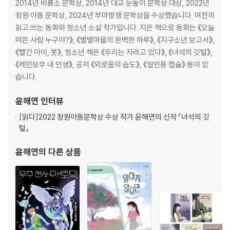
2014년 비룡소 문학상, 2014년 대교 눈높이 문학상 대상, 2022년
창원 아동 문학상, 2024년 부마항쟁 문학상을 수상했습니다. 여전히
읽고 쓰는 동화와 청소년 소설 작가입니다. 지은 책으로 동화는 《오늘
떠든 사람 누구야?》, 《별별마을의 완벽한 하루》, 《지구소년 보고서》,
《빨간 아이, 봇》, 청소년 책은 《우리는 자라고 있다》, 《녀석의 깃털》,
《레인보우 내 인생》, 공저 《외로움의 습도》, 《일인용 캡슐》 등이 있
습니다.
윤해연
인터뷰
[읽다]
2022 창원아동문학상 수상 작가 윤해연의 신작 『녀석의 깃
털』
윤해연
의 다른 상품