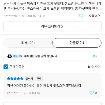
않는 내가 이늦은 밤중까지 책을 놓지 못했다. 청소년 문고인 이 책은 나에
겐 무서움보다는 안스러움이 크게 느껴진 책이었다. 총 다섯편의 단편이
담겨 있는데 귀신이 무섭다 느껴지는 것 보다 지금 이 현실을 살아가는 청
d******5
2018.08.15.
신고
1
댓글
0
소년들의
리뷰 전체보기
리뷰
23
한줄평
1
클린봇
이 부적절한 글을 감지 중입니다.
설정
구매한줄평
추천순
종이책
구매
귀신 이야기 좋아하는 딸이 재밌게 읽었으면 좋겠습니다
z******6
2024.03.16.
0