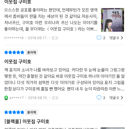
며느리가 귀신이 되어 보복하는 이야기였을 것이다. 귀신 이야기는 이렇듯
이웃집 구미호
한 사회의 비뚤어진 측면에 대한 일종의 경고장이기도 하고 억울한 사연을
으스스한 공포를 좋아하는 편인데, 언제부턴가 모든 영역
지닌 사람의 분을 풀어주는 대리만족 기제이기도 했다. 그래서 비현실적으
에서 좀비들이 판을 치는 세상이 된 것 같아요.저승사자,
로 느껴지는 귀신 이야기야말로 지금의 현실을 가장 신랄하게 바라보는 작
처녀귀신, 구미호 이런 우리나라 귀신 나오는 이야기를
업일 수 있다.
좋아하는데, 올 무더위는 ＜이웃집 구미호＞라는 이쁘장
한 소녀 삽화로 장식된 책으로 견딜 수 있었던 것 같습니
l********9
2018.08.17.
신고
2
댓글
0
다.이야기는 전설의 고향 보다는 여고 괴담 쪽에 가까운
특히나 청소년 시기에는 여러 가지 갈등을 겪게 된다. 학교괴담도 청소년
것 같아요.책 말미에 소개되는 다섯 귀신의
기에 스스로 해소해내지 못하는 온갖 부정적 감정들이 응집된 결정체라고
종이책
볼 수 있다. 학교나 가정에서 가해지는 폭력, 등수나 등급으로 가치가 매겨
이웃집 구미호
지는 교실 안에서 살아남기 위한 분투, 성폭력에 속수무책으로 노출된 현
실, 언제든 지하철로 몸을 던져버리고 싶은 어두운 충동 등……. 남에게 말
책 표지의 소녀가 나를 바라보고 있어요. 커다란 두 눈에 눈물이 그렁그렁
맺힌 듯, 약간 충혈된 것 같아요.바로 이웃집 구미호.하나의 이야기인 줄 알
하지 못할 아픔과 괴로움이 있는 곳, 귀신 이야기는 그런 곳에서 슬금슬금
았더니 다섯 작가의 섬뜩한 다섯 이야기로 구성되어 있어요.표지 그림을
자라난다. 말 못할 아픔에 공감하기 위해, 다섯 작가들은 오늘도 우리 곁에
한참 보다가 구미호에 홀릴 뻔 했어요. 왠지 내 두 눈이 따끔따끔 아픈 느낌
서 자기 이야기를 속닥이는 귀신의 말에 귀를 기울여보기로 했다.
이랄까. 우연이겠지만 이 책을 본 다음날 눈이 충혈되고 엄청 아팠거든요.
a*****7
2018.08.10.
신고
2
댓글
0
또 평소에
종이책
[블랙홀] 이웃집 구미호