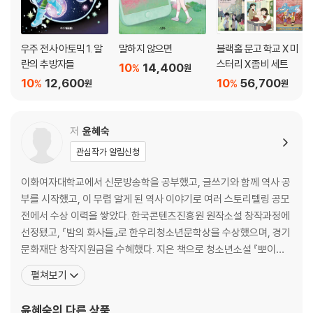
우주 전사 아토믹 1. 알
말하지 않으면
블랙홀 문고 학교 X 미
란의 추방자들
스터리 X 좀비 세트
10
14,400
%
원
10
12,600
10
56,700
%
%
원
원
저
윤혜숙
관심작가 알림신청
이화여자대학교에서 신문방송학을 공부했고, 글쓰기와 함께 역사 공
부를 시작했고, 이 무렵 알게 된 역사 이야기로 여러 스토리텔링 공모
전에서 수상 이력을 쌓았다. 한국콘텐츠진흥원 원작소설 창작과정에
선정됐고, 『밤의 화사들』로 한우리청소년문학상을 수상했으며, 경기
문화재단 창작지원금을 수혜했다. 지은 책으로 청소년소설 『뽀이들
이 온다』, 『계회도 살인사건』, 『격리된 아이』(공저_, 『알바의 하루』,
펼쳐보기
『광장에 서다』(공저), 『민주를 지켜라!』, 『대한 독립 만세』(공저),
『여섯 개의 배낭』(공저), 『이웃집 구미호』(공저), 『말을 캐는 시간』
윤혜숙
의 다른 상품