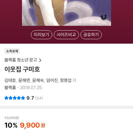
미리보기
사이즈비교
공유하기
소득공제
블랙홀 청소년 문고
이웃집 구미호
김태호
윤해연
윤혜숙
임어진
정명섭
저
블랙홀
2018.07.25.
9.7
24
11,000
원
10
9,900