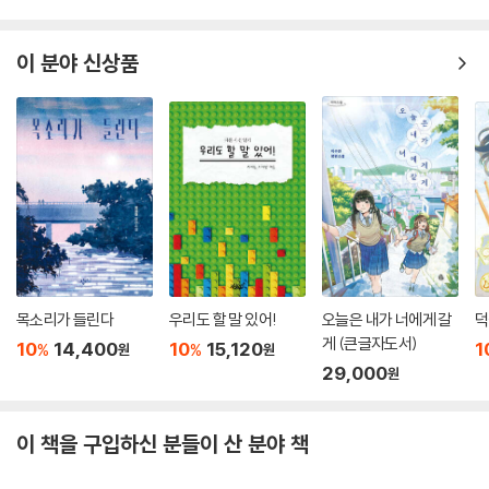
이 분야 신상품
목소리가 들린다
우리도 할 말 있어!
오늘은 내가 너에게 갈
덕
게 (큰글자도서)
10
14,400
10
15,120
1
%
%
원
원
29,000
원
이 책을 구입하신 분들이 산 분야 책