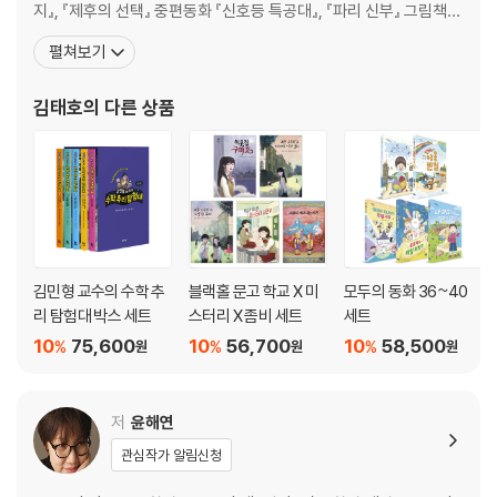
지』, 『제후의 선택』 중편동화 『신호등 특공대』, 『파리 신부』 그림책
『아빠 놀이터』, 『삐딱이를찾아라』, 『엉덩이 학교』, 청소년 소설 『별을
펼쳐보기
지키는 아이들』, 『일 퍼센트』 등을 썼다. 단편동화집 『제후의 선택』으
로 2016년 문학동네어린이문학상 대상, 동화 『산을 엎는 비틀거인』
김태호
의 다른 상품
으로 2017년 열린아동문학
김민형 교수의 수학 추
블랙홀 문고 학교 X 미
모두의 동화 36~40
리 탐험대 박스 세트
스터리 X 좀비 세트
세트
10
75,600
10
56,700
10
58,500
%
%
%
원
원
원
저
윤해연
관심작가 알림신청