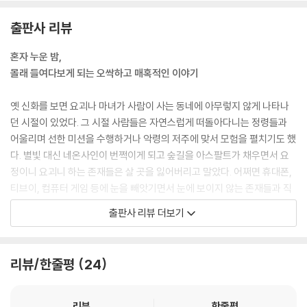
유라는 사람이 장난을 치기 전부터 이미 재차의라고 부르는 괴물이 있었다
‘끼기긱, 힉힉힉…….’ 밤만 되면 들려오는 소리에 수호는 밤잠을 설친다. 이
출판사 리뷰
는 걸 의미하지 않겠어?”
명이라고 치부하기엔 너무나 선명히 존재하는 소리임에도 누구도 믿어주
“그거랑 좀비가 무슨 상관인데?”
지 않는다. 소리가 들려오는 건 옆집. 그 집에 사는 아이는 수호네 반에서
혼자 누운 밤,
영하의 콧방귀에 동찬이는 어금니를 물고 답했다.
거짓말쟁이로 소문난 ‘뻥쟁이 미호’다. 호기심으로 시작된 관심은 곧 공포
몰래 들여다보게 되는 오싹하고 매혹적인 이야기
“죽어서 장례를 치르던 사람이 살아나는 게 좀비가 아니면 뭐겠어.”
심으로 둔갑하게 된다. 미호는 수호에게, 여러 가지 의미로 위험한 존재다.
---「재차의를 찾아서」중에서
옛 신화를 보면 요괴나 마녀가 사람이 사는 동네에 아무렇지 않게 나타나
지박령 열차_김태호 작가 : “죽고 싶니? 내가 도와줄까?”
던 시절이 있었다. 그 시절 사람들은 자연스럽게 떠돌아다니는 정령들과
어울리며 선한 미션을 수행하거나 악령의 저주에 맞서 모험을 펼치기도 했
오늘도 정해진 노선을 돌고 도는 순환 열차. 누군가 열차에 몸을 던져 죽은
다. 별빛 대신 네온사인이 번쩍이게 되고 숲길을 아스팔트가 채우면서 요
사건이 벌어진 이후로 누구도 그 근처로는 발걸음을 안 하는 맨 끝자리 노
정이니 요괴니 하는 존재들은 살 곳을 잃어버리고 말았다. 어쩌면 휴대폰,
란 의자, 그곳에 검은 덩어리가 되어 몸을 웅크린 한 소녀가 있다. 절망감
티브이, 컴퓨터 게임 등에 눈을 빼앗기면서 눈에 보이지 않는 존재들과 직
가득한 표정으로 휴대폰을 들여다보는 그 아이 곁으로 한 여자가 다가온
접 소통하는 능력이 퇴화되어버린 것인지도 모른다.
출판사 리뷰 더보기
다. 온몸이 재로 뒤덮인 채 해맑은 얼굴을 하고서…….
대신 우리는 영화나 소설, 만화를 통해 그들에 대한 상상을 줄기차게 소비
하고 있다.
소녀가 돌아올 때_임어진 작가 : ‘왜 자꾸 그런 모습으로 나타나죠? 무슨
처녀귀신, 몽달귀신, 달걀귀신 등 우리나라 옛이야기에도 귀신들은 많이
리뷰/한줄평
24
말을 하고 싶은 거예요?’
등장한다. 그 많던 귀신들은 다 어디로 간 걸까? 뱀파이어나 좀비, 늑대인
간 등 매력적인 모습으로 재탄생해 스크린이며 브라운관을 활보하는 서양
단독주택으로 새로 이사 온 뒤 2층에 외떨어진 방에서 혼자 지내게 된 미유
귀신들에 비해 우리나라 귀신들은 상대적으로 관심을 덜 받고 있는 것 아
리뷰
한줄평