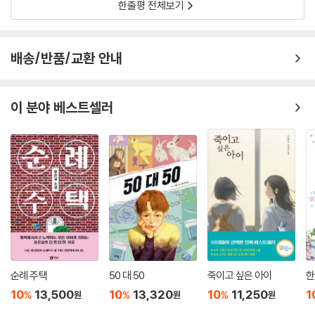
한줄평 전체보기
배송/반품/교환 안내
이 분야 베스트셀러
순례 주택
50 대 50
죽이고 싶은 아이
한
10
13,500
10
13,320
10
11,250
1
%
%
%
원
원
원