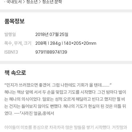
국내도서
청소년
청소년 문학
품목정보
발행일
2018년 07월 25일
쪽수, 무게, 크기
208쪽 | 284g | 140*205*20mm
ISBN13
9791188974139
책 속으로
“민지가 쓰러졌으면 좋겠어. 그럼 나한테도 기회가 올 텐데…….”
혜나는 책상 앞에 서서 두 손을 맞잡고 기도를 시작했다. 그건 밤마다 벌이
는 혜나의 의식이었다. 말로는 성적 오르게 해달라고 빈다고 했지만 뭘 비
는 건지는 들어보지 않아도 뻔했다. 혜나의 기도가 현실이 된 것은 이틀 뒤
였다. ---「사라진 얼굴」중에서
아이들이 미호를 중심으로 차곡차곡 많은 말들을 쌓기 시작했다. 거짓말과