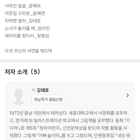
사라진 얼굴_윤혜숙
이웃집 구미호_윤해연
지박령 열차_김태호
소녀가 돌아올 때_임어진
재차의를 찾아서_정명섭
다섯 귀신의 사연을 엮으며
저자 소개
5
저
김태호
관심작가 알림신청
1972년 충남 대천에서 태어났다. 세종대학교에서 서양화를 공부하
고, 한겨레 SI 일러스트레이션 학교에서 그림책을 공부했다. 동화 「기
다려!」로 제5회 『창비어린이』 신인문학상을 받으며 작품 활동을 시
작했다. 그림책 『아빠 놀이터』를 쓰고 그렸으며, 단편동화집 『네모 돼