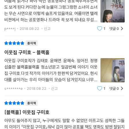
여름에 읽거나 봐야 딱인 공포영화나 공포책무서우면서
도 보게 된다.커다란 눈에 눈물이 그렁그렁한 소녀이 소녀
는 무슨 사연으로 이렇게 슬프게 있을까요. 여름이면 텔레
비젼에서 하는 공포영화나 드라마 꼭 보게 되네요.무섭기
도 하지만 재미있고, 또 심장이 쫄깃쫄깃하며 긴장감을 가
p****j
2018.08.22.
신고
1
댓글
0
지고보게 되네요. 또 기다려 지기도 하고요.전설의 고향이
나 저 어렸을때 보던 기억은 안 나지만 어
종이책
이웃집 구미호 - 블랙홀
이웃집 구미호작가 김태호. 윤해연. 윤혜숙. 임어진. 정명
섭출판 블랙홀블랙홀 청소년문고 일곱번째 이야기 이웃
집 구미호.다섯 작가의 이야기가 한편씩 담겨있어요. 현시
대를 살아가는 우리 아이들의 모습이 담겨있지요.너무나
치열하고 삭막한 세상에 살아가다 보니 우리 아이들이 겪
s*******e
2018.08.22.
신고
1
댓글
0
는 현실도 너무 충격적이고 상상할 수 없는 일들이 많은
것같아요. 그래도 그것들을 이겨내기도 하는
종이책
[블랙홀] 이웃집 구미호
아무도 들어주지 않고, 누구에게도 말할 수 없었던 아프고도 섬뜩한 그들
의 이야기​ 「이웃집 구미호」워낙 겁이 많아 공포물 책도 영화도 밤엔 잘읽지