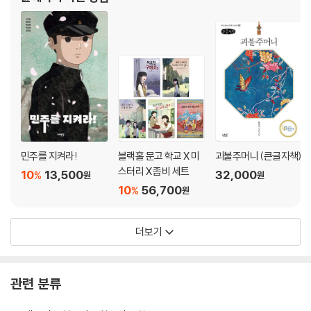
등과 김유정, 이효석의 단편소설 이어
민주를 지켜라!
블랙홀 문고 학교 X 미
괴불주머니 (큰글자책)
스터리 X 좀비 세트
10
13,500
32,000
%
원
원
10
56,700
%
원
더보기
관련 분류