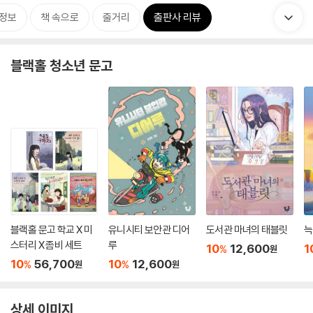
정보
책 속으로
줄거리
출판사 리뷰
블랙홀 청소년 문고
블랙홀 문고 학교 X 미
유니시티 보안관 디어
도서관 마녀의 태블릿
늑
스터리 X 좀비 세트
루
10
12,600
1
%
원
10
56,700
10
12,600
%
%
원
원
상세 이미지