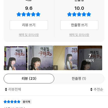
는 밤마다 이상한 것을 본다. 붙박이장에서 빨간 머리끈을 줍고 나서부터
닐까? 우리의 얼을 담은 채 지금도 우리 이웃집, 우리 동네 뒷골목에서 떠
9.6
10.0
언니뻘 되는 한 소녀가 자꾸만 나타나는 것이다. 절박해 보이는 모습이 무
돌고 있을 혼령은 서양 귀신이 아닌 우리 귀신일 텐데도 말이다.
언가 말하고 싶은 게 있는 듯한데 자세히 보니 입이 없다.
귀신보다 무서운 현실을 견디고 있는 청춘들을 위하여
리뷰 쓰기
한줄평 쓰기
재차의를 찾아서_정명섭 작가 : “무서워요. 하지만 달아나고 싶지 않아
요.”
공포심은 가장 원초적인 감정 중 하나다. 우리 마음속 가장 나약하고 불안
혜택 및 유의사항
혜택 및 유의사항
정한 곳에서 싹을 틔우는 감정이기도 하다. 동서양을 막론하고 각 귀신들
UCC 공모전에 응모할 생각으로 신기한 광경을 찾아다니는 동찬이. 수십
이 털어놓는 이야기 속에는 그 사회의 산 사람들이 겪고 있는 현실적 문제
년 전부터 그 동네에 있었다는 ‘환생 장의사’ 앞을 배회하다 보지 말아야 할
나 마음속 깊이 숨겨둔 어두운 감정이 고스란히 투영되는 경우가 많다. 그
것을 보고 만다. 사람인지 귀신인지 알 수 없는 흉측한 몰골로 장의사 앞을
7
사회의 구성원들이 느끼는 죄책감, 불안감, 상실감, 억울함 등 부정적 감정
지나치는 사나이를 보고는 공포심보다는 좋은 소재를 찾았다는 기쁨에 들
더보기
이 온전히 해소되지 않을 때 귀신의 형태를 띠고 나타난다는 해석은 전 세
뜬다. 앞으로 닥칠 무시무시한 일을 짐작조차 하지 못한 채…….
계 공통이다. 그래서 귀신이 어디에서 출몰했느냐는 곧 그 사회의 어느 부
3
3
5
분이 병들어 있는지를 알아보는 척도가 될 수 있다.
리뷰
23
한줄평
1
가부장적 사회에서 여성들에 대한 폭압이 제도화되어 있던 시절, 유난히
리뷰전체
추천순
처녀 귀신 이야기가 많았던 것은 우연이 아니다. 계부, 계모에 대한 양자 살
인 사건이 많던 때는『장화 홍련』류의 귀신 이야기가 등장했다. 시부모에
종이책
대한 학대로 인해 거의 죽을 지경에 이른 며느리들의 속을 달래준 건, 죽은