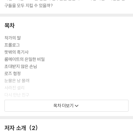
구들을 모두 지킬 수 있을까?
목차
작가의 말
프롤로그
뜻밖의 흑기사
룸메이트의 은밀한 비밀
초대받지 않은 손님
로즈 협정
눈물은 남 몰래
사라진 셜리
다시 만난 친구
첫눈 오는 날
목차 더보기
파비의 위로
조별 발표
비밀소녀단의 탄생
저자 소개
2
디자인 콘테스트