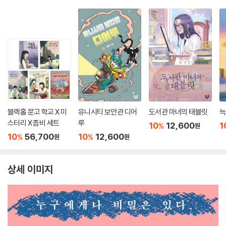
블랙홀 문고 학교 X 미
유니시티 보안관 디어
도서관 마녀의 태블릿
늑
스터리 X 좀비 세트
루
10
12,600
1
%
원
10
56,700
10
12,600
%
%
원
원
상세 이미지