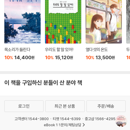
목소리가 들린다
우리도 할 말 있어!
열다섯의 온도
두
10
14,400
10
15,120
10
13,500
1
%
%
%
원
원
원
이 책을 구입하신 분들이 산 분야 책
로그인
최근 본 상품
주문/배송
고객센터 1544-3800
티켓 1544-6399
중고샵 1566-4295
eBook 1:1문의/채팅상담