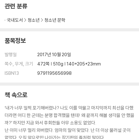
관련 분류
국내도서
청소년
청소년 문학
품목정보
발행일
2017년 10월 20일
쪽수, 무게, 크기
472쪽 | 510g | 140*205*23mm
ISBN13
9791195656998
책 속으로
‘내가 너무 일찍 포기해버렸나? 나도 이를 악물고 마지막까지 최선을 다했
더라면 어디 한 군데는 분명 합격했을 텐데! 왜 끝까지 해볼 생각을 안 했을
까?’ 하지만 지금 와서 후회한들 아무 소용도 없었다.
난 이미 너무 멀리 와버렸다. 엄마의 말이 맞았다. 난 더 이상 물러설 곳이
없었다. 오직 앞으로만 나아가는 장기판의 졸처럼 말이다.