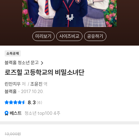
미리보기
사이즈비교
공유하기
소득공제
블랙홀 청소년 문고
로즈힐 고등학교의 비밀소녀단
린만치우
저
조윤진
역
블랙홀
2017.10.20.
8.3
6
베스트
청소년 top100 4주
13,000
원