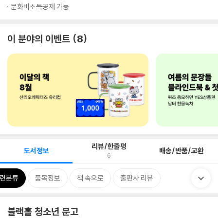
문화비소득공제 가능
이 분야의 이벤트
8
리뷰/한줄평
도서정보
배송/반품/교환
6
련분류
품목정보
책 속으로
출판사 리뷰
블랙홀 청소년 문고