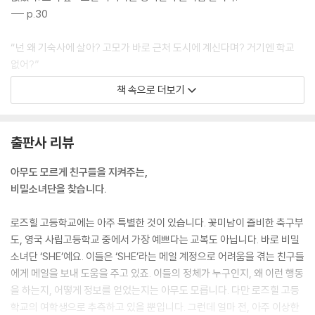
--- p.30
“넌 왜 기숙사에 살아? 고모가 바로 근처 도시에 계신다며? 거기엔 학교
없어?”
“학교야 당연히 있지. 하지만 교복이 안 예뻐! 그런 촌스럽고 조잡한 교복
책 속으로 더보기
은 죽어도 못 입어.”
난 그때서야 이니드가 학교를 선택한 기준을 알게 되었다. 첫째, 교복이 예
쁠 것. 둘째, 남학생들이 잘생겼을 것. 그리고 마지막이 학교의 수준이었다.
출판사 리뷰
--- p.66
아무도 모르게 친구들을 지켜주는,
잔잔한 선율에 맞춰 내 목소리가 마이크를 통해 울려 퍼지자 갑자기 눈가
비밀소녀단을 찾습니다.
가 축축해졌다. 난 그때서야 비로소 깨달았다. 그동안 고향과 가족이 얼마
나 그리웠는지. 학기가 시작된 뒤로는 일부러 영국식 문화에 맞춰 살았고
로즈힐 고등학교에는 아주 특별한 것이 있습니다. 꽃미남이 즐비한 축구부
되도록이면 중국어도 사용하지 않았다.
도, 영국 사립고등학교 중에서 가장 예쁘다는 교복도 아닙니다. 바로 비밀
심지어 집에 전화도 자주 하지 않았다. 마치 내 과거를 모조리 지우고 싶어
소녀단 ‘SHE’예요. 이들은 ‘SHE’라는 메일 계정으로 어려움을 겪는 친구들
하는 사람처럼. 하지만 노래 소리를 듣자마자 그동안의 노력이 순식간에
에게 메일을 보내 도움을 주고 있죠. 이들의 정체가 누구인지, 왜 이런 행동
무너지고 말았다.
을 하는지, 어떻게 정보를 얻었는지는 아무도 모릅니다. 다만 로즈힐 고등
--- p.113
학교의 여학생으로 추측하고 있을 뿐입니다. 그런데 얼마 전, 아주 이상한