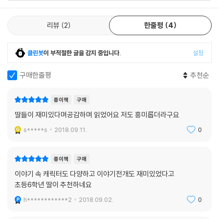
리뷰
2
한줄평
4
클린봇
이 부적절한 글을 감지 중입니다.
설정
구매한줄평
추천순
종이책
구매
딸들이 재미있다며공감하며 읽었어요 저도 흥미롭더라구요
s*****s
2018.09.11.
0
종이책
구매
이야기 속 캐릭터도 다양하고 이야기전개도 재미있었다고
초등6학년 딸이 추천하네요
h************2
2018.09.02.
0