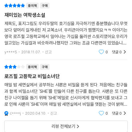
을 받았다.
고 그들을 돕기 위해 용기를 낸다. 연약한 영웅, 샤론과 비밀소녀단을 통해
종이책
구매
“약속했다? 더 이상 비밀에 휘둘리지 말기로. 잊지 않았지?”
우리는 더 큰 위로를 받을 것이다. 이 책은 그동안 우리 공동체를 지켜온 이
재미있는 여학생소설
나는 웃으며 대답했다.
름 모를 보통의 영웅들에게 바치는 이야기이기도 하다.
제목도, 표지그림도 우리두딸의 호기심을 자극하기엔 충분했습니다.무엇
“잊지 않았어.”
보다 앞머리 길게내린 저 교복소녀. 우리큰아이가 찜했지요ㅋㅋ 이야기는
하지만 설사 그 약속을 잊었다 해도, 다시는 세면실로 돌아갈 수 없는 엄청
10대들이 겪을 수 있는
영국 로즈힐 고등학교에서 일어나는 가십을 둘러싼 스토리였어요.우리가
난 일이 벌어지고 말았다.
다양한 고민들을 비밀이라는 소재로 엮어내다
알고있는 가십걸과 비슷하려나했지만 그와는 조금 다른면이 있었습니다.
학기가 시작되고 바로 다음날, 전교생은 하나같이 입을 모아 이렇게 말했
이야기 전체가 대만유학생의 시선에서 다루어지는 문화차이에 의한 다툼
y****5
2018.11.07.
신고
0
댓글
0
다.
『로즈힐 고등학교의 비밀소녀단』은 10대 청소년들의 우정과 사랑을 다뤘
이 생깁니다.-영원한
“SHE가 누구야?”
지만 단순히 해맑은 내용만 담겨 있지는 않다. 주인공 샤론부터 단짝 친구
종이책
구매
--- p.373
인 해리엇, 이니드를 비롯해 기숙사 사감 선생님까지 로즈힐 고등학교의
로즈힐 고등학교 비밀소녀단
모두는 적어도 한 가지씩 비밀을 가지고 있다. 짝사랑, 시기, 질투처럼 가벼
운 일부터 동성애, 협박, 자살처럼 무거운 일까지 이들은 각자의 고민이 있
매일 밤 세면실에서 공부하는 샤론은 비밀을 듣게 된다. 처음에는 친구들
다. 이런 고민들은 오늘날의 10대 청소년들이 겪는 고민과 다르지 않다. 작
과 함께 비밀소녀단 'SHE'를 만들어 다른 친구를 돕는다. 샤론은 또 다른
친구 나이젤을 돕기 위해 'SHE'메일로 신시아게게 협박편지를 보내고 그
가는 이 다양한 고민들을 비밀이라는 소재로 훌륭히 엮어낸다. 그리고 각
로 인해 샤론이 'SHE'이며 매일 밤 세면실에서 비밀을 엿듣는 것이 밝혀진
각의 비밀을 가지고 있는 이들과 이 비밀들을 풀어가는 비밀소녀단을 통해
다. 게다가 샤론이 하지도 않은 유언비어를 퍼뜨린걸로 되었다. 샤론은 친
작가는 모든 선택은 자신이 주체적으로 하는 것이며 그 선택에는 책임이
c****j
2020.04.10.
신고
0
댓글
0
구들에게 도움을 요
따른다는 것을 이야기한다.
리뷰 전체보기