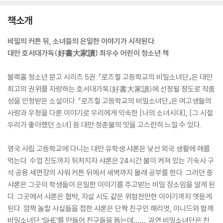
책소개
비밀의 커튼 뒤, 소녀들의 은밀한 이야기가 시작된다.
대만 호서대가독(好書大家讀) 최우수 어린이 청소년 책
블랙홀 청소년 문고 시리즈 5권. 『로즈힐 고등학교의 비밀소녀단』은 대만
최고의 권위를 자랑하는 호서대가독(好書大家讀)에 선정될 정도로 작품
성을 인정받은 소설이다. 『로즈힐 고등학교의 비밀소녀단』은 여고생들의
사랑과 우정을 다룬 이야기로 우리에게 익숙한 [나의 소녀시대], [그 시절
우리가 좋아했던 소녀] 등 대만 청춘물의 맛을 고스란히 느낄 수 있다.
영국 사립 고등학교에 다니는 대만 유학생 샤론은 낯선 외국 생활에 애를
먹는다. 수업 진도까지 뒤처지자 샤론은 24시간 불이 켜져 있는 기숙사 구
석 공용 세면장의 샤워 커튼 뒤에서 새벽까지 몰래 공부를 한다. 그러던 중
샤론은 그곳이 학생들이 은밀한 이야기를 주고받는 비밀 장소임을 알게 된
다. 그곳에서 샤론은 협박, 자살 시도 같은 위험천만한 이야기까지 엿듣게
된다. 깜짝 놀랄 사실들을 접한 샤론은 단짝 친구인 해리엇, 이니드와 함께
비밀소녀단 ‘SHE’를 만들어 친구들을 돕는데……. 과연 비밀소녀단은 친