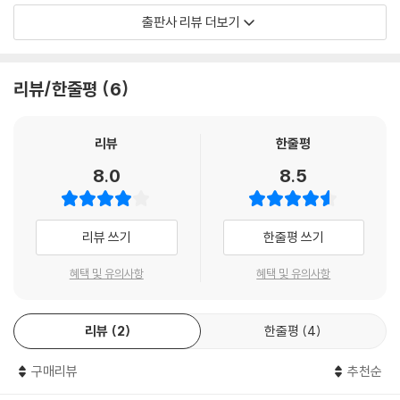
일이 벌어졌습니다. 이들이 어느 여학생에게 협박 메일을 보냈거든요. 대
출판사 리뷰 더보기
나는 그야말로 행복에 취한 상태였다. 좋아하는 사람과 함께 보내는 낭만
체 무슨 일일까요? 비밀소녀단을 아는 학생이 있다면 제보 바랍니다. 잘 살
적인 크리스마스라니. 나는 분명 나이젤이 고백을 해올 거라 믿어 의심치
펴보세요. 비밀소녀단은 여러분 곁에 있을 테니까요.
않았다. 그날을 함께 보내고 나면 이제 난 정식 으로 나이젤의 여자 친구가
리뷰/한줄평
6
되는 것이다. 여자 친구. 정말이지 가슴을 떨리게 만드는 단어였다!
우리 공동체를 지키는 보통의 존재들,
--- p.184
연약한 영웅들을 통해 우리는 더 큰 위로를 받는다.
리뷰
한줄평
“동지에한테 편지를 쓰자! 혼자가 아니라 자기를 지지하는 사람이 있다는
주인공 샤론은 대만의 입시 경쟁을 피해 영국 사립 고등학교로 유학을 온
8.0
8.5
사실을 알려주는 거야.”
다. 하지만 문화적인 차이와 부족한 영어 실력으로 영국 생활에 적응하지
“그거 좋은 생각이다!”
못하고 대만에서보다 더 힘든 상황에 처한다. 다른 학생들에게 얕보여 이
해리엇이 맞장구를 쳤다.
리 치이고 저리 치이는가 하면 첫사랑에게 시련을 당하기도 하고, 겨우 멋
리뷰 쓰기
한줄평 쓰기
“우리가 누구인지 모를 테니 혹여 마주친다 해도 서로 난감하지 않잖아.”
진 남학생과 로맨스를 즐기려는 찰나에 다른 여학생들의 표적이 되기도 한
“혹시 더 놀라고 두려워하진 않을까? 누군가 자신의 비밀을 아는 사람이
다. 수업 진도를 따라잡지 못해 기숙사 외딴 곳에 있는 세면실 구석에서 샤
혜택 및 유의사항
혜택 및 유의사항
또 존재한다는 사실에 말이야.”
워 커튼 뒤에 숨어 새벽까지 몰래 공부를 하기도 한다. 샤론은 뭐 하나 순탄
내가 말했다.
하게 풀리지 않는 ‘짠내’ 나는 주인공이다.
“비밀을 거론할 필요는 없지. 우리가 자기편이라는 것만 알려주면 돼.”
리뷰
2
한줄평
4
--- p.257
경쟁에 뒤처지지 않기 위해 새벽까지 공부를 하고 친구들과의 관계에 힘들
구매리뷰
추천순
어하고 짝사랑에 설레는 샤론의 모습은 보통의 청소년들과 닮아 있다. 자
방학이 끝나고 학교로 돌아가기 전날, 해리엇은 나를 보며 다시한 번 다짐
신의 문제만으로도 힘겨움에도 샤론은 다른 친구들의 고통을 외면하지 않