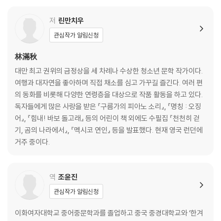
동지에의 반격
풀리지 않는 문제
저
린만치우
로즈D의 손목
관심작가 알림신청
협박 메일
활동 중단
林滿秋
SHE가 누구야?
대만 최고 권위의 금정상을 세 차례나 수상한 청소년 문학 작가이다.
흔들리는 비밀소녀단
여행과 대자연을 좋아하며 직접 채소를 심고 가꾸길 즐긴다. 여러 편
네가 어떻게 그럴 수 있어?
의 동화를 비롯해 다양한 연령층을 대상으로 작품 활동을 하고 있다.
도망치진 않을 거야
독자들에게 많은 사랑을 받은 『구름가의 피아노 소리』, 『명칭 : 오징
언제까지라도 기다릴게
어』, 『힘내! 바보 돌고래』 등의 어린이 책 외에도 수필집 『천천히 걷
에필로그
기, 곰의 나라에서』, 『멕시코 연인』 등을 발표했다. 현재 영국 런던에
옮긴이의 말
거주 중이다.
역
조윤진
관심작가 알림신청
이화여자대학교 중어중문학과를 졸업하고 중국 중경대학교와 ‘한겨