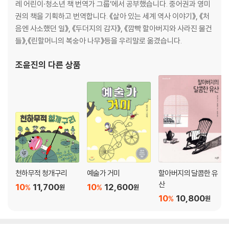
레 어린이·청소년 책 번역가 그룹’에서 공부했습니다. 중어권과 영미
권의 책을 기획하고 번역합니다. 《살아 있는 세계 역사 이야기》, 《처
음엔 사소했던 일》, 《두더지의 감자》, 《깜빡 할아버지와 사라진 물건
들》,《린할머니의 복숭아 나무》등을 우리말로 옮겼습니다.
조윤진
의 다른 상품
천하무적 청개구리
예술가 거미
할아버지의 달콤한 유
산
10
11,700
10
12,600
%
%
원
원
10
10,800
%
원