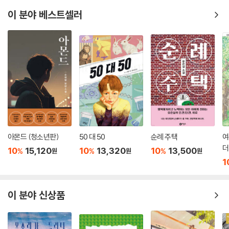
이 분야 베스트셀러
아몬드 (청소년판)
50 대 50
순례 주택
여
더
10
15,120
10
13,320
10
13,500
%
%
%
원
원
원
1
이 분야 신상품