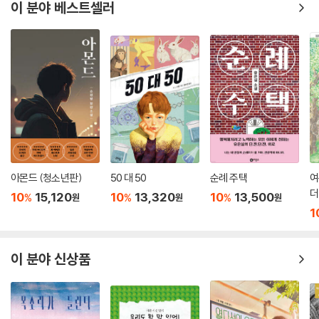
이 분야 베스트셀러
아몬드 (청소년판)
50 대 50
순례 주택
여
더
10
15,120
10
13,320
10
13,500
%
%
%
원
원
원
1
이 분야 신상품