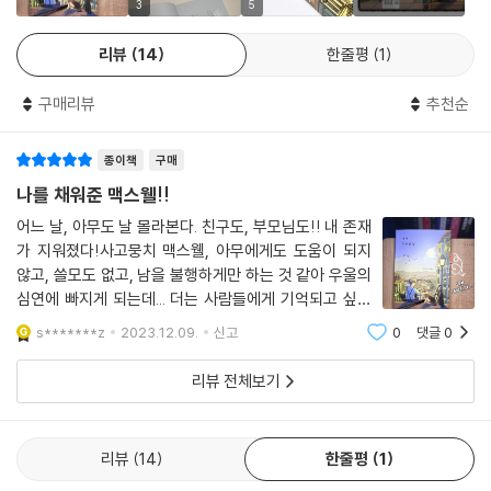
이 세상에 필요하지 않은 사람은 없다.
3
5
“아무튼, 헉슬리 선생님께 전화해서 선생님이 잘못했다고, 사랑한다고 말
하세요. 알았죠? 그렇게 하실 거죠? 약속이에요”
리뷰
14
한줄평
1
학교에서도, 동네에서도, 심지어 집에서도 맥스웰은 ‘문제아’ 취급을 받는
하워드 선생님의 턱이 느릿느릿 위아래로 움직였다. 나는 땅이 꺼지게 한
다. 물론 맥스웰의 행실을 보면 그런 대우를 받는 것이 무리는 아니다. 누군
숨을 내쉬고 차에서 내려 그대로 도망쳤다.
구매리뷰
추천순
가의 기분을 나쁘게 하거나, 사회가 합의한 질서를 흩트린 적도 분명 있기
--- p.303
때문이다. 그러나 맥스웰에게도 억울한 면이 있다. 지금껏 맥스웰의 이야
종이책
구매
기를 진지하게 들어주거나 관심 가져 준 사람이 없었다. 그러다 보니 맥스
나는 중요한 사람이다. 이제는 안다.
웰은 사람들의 관심을 끌기 위해 갈수록 무모한 짓을 벌이게 된 것이다.
나를 채워준 맥스웰!!
아빠가 싫어하던 회사를 떠난 것도, 누나가 역사를 좋아하는 자신에게 떳
어느 날, 아무도 날 몰라본다. 친구도, 부모님도!! 내 존재
떳한 것도, 하워드 선생님과 헉슬리 선생님이 서로의 마음을 확인한 것도
누구나 한 번쯤 무언가로부터 도망가고 싶거나, 어떤 문제에서 회피하고
가 지워졌다!사고뭉치 맥스웰, 아무에게도 도움이 되지
다 내가 있어서였다.
싶을 때 이 세상에서 흔적도 없이 사라지고 싶다는 상상을 해 봤을 것이다.
않고, 쓸모도 없고, 남을 불행하게만 하는 것 같아 우울의
돌아가게 되면 학교 사람들에게 내가 저지른 모든 일과 올해 가장 큰 행사
맥스웰도 그랬다. 비록 맥스웰은 그런 상상이 현실이 된다면 어떤 일이 벌
심연에 빠지게 되는데... 더는 사람들에게 기억되고 싶지
를 망친 것에 대해 사죄할 것이다. 그리고 하나뿐인 절친 찰리와 화해할 것
어질지, 거기까진 생각하지 못했던 것이다. 하지만 맥스웰은 엄청난 경험
않아, 모두에게 잊히게 해달란 소원을 빌게 되자, 다음날,
s*******z
2023.12.09.
신고
0
댓글
0
이다. 이제까지 좋은 친구가 아니어서 미안하고 앞으로는 잘하겠다고 말해
아무도 맥스웰을 기억 못 하는데.. 청소년 문학답게 성장
을 하고 난 뒤 자신이 없다면 가족은 물론, 친구는 없고, 몬스터도 존재하지
야지.
통을 그린 이야기입니다. 자신을 무
않는다는 걸 깨닫는다. 그리고 맥스웰은 스스로를 위해서가 아닌, 주변 모
리뷰 전체보기
무엇보다 내 반려견을 만날 생각에 가슴이 벅찼다. 내가 돌아가면 몬스터
든 사람들을 위해 원래의 세계로 돌아오기 위해 노력한다. 세상에 필요하
는 살아있을 테니까.
지 않은 사람이라 생각했지만 자신도 이 세상의 중요한 구성요소였던 셈이
--- p.324
다.
리뷰
14
한줄평
1