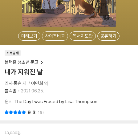
미리보기
사이즈비교
독서지도안
공유하기
소득공제
블랙홀 청소년 문고
내가 지워진 날
리사 톰슨
저
이민희
역
블랙홀
2021.06.25.
원서
The Day I was Erased by Lisa Thompson
9.3
15
13,000
원