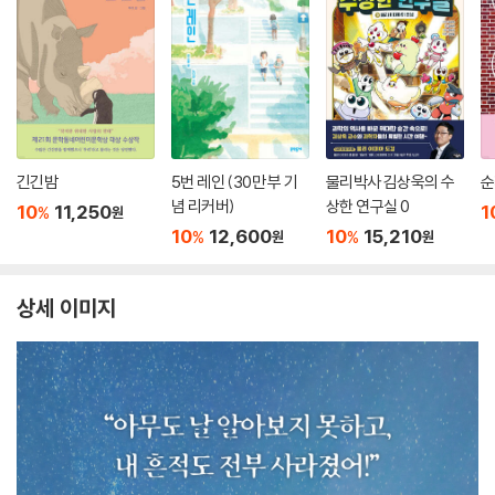
긴긴밤
5번 레인 (30만 부 기
물리박사 김상욱의 수
순
념 리커버)
상한 연구실 0
10
11,250
1
%
원
10
12,600
10
15,210
%
%
원
원
상세 이미지