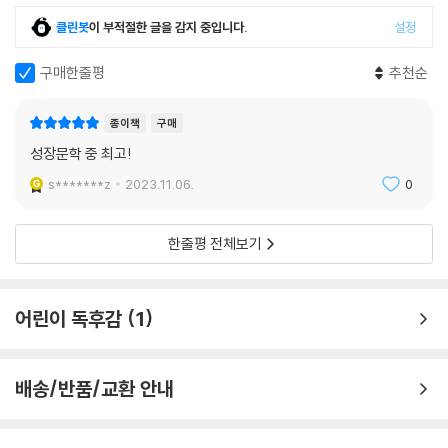
무엇보다 사회에서 배제되어 버릴 뻔한 맥스웰이 다시 제자리를 찾아가는
클린봇
이 부적절한 글을 감지 중입니다.
설정
과정을 지켜보면서, 독자는 맥스웰과 같은 고민을 하고 있는 아이들의 마
음을 좀 더 깊숙이 들여다볼 수 있다. 세상에 불필요한 사람은 없다. 맥스웰
구매한줄평
추천순
도 그렇다. 그렇게 맥스웰은 한 뼘 더 성장했다.
종이책
구매
성장문학 중 최고!
s*******z
2023.11.06.
0
한줄평 전체보기
어린이 독후감
1
배송/반품/교환 안내