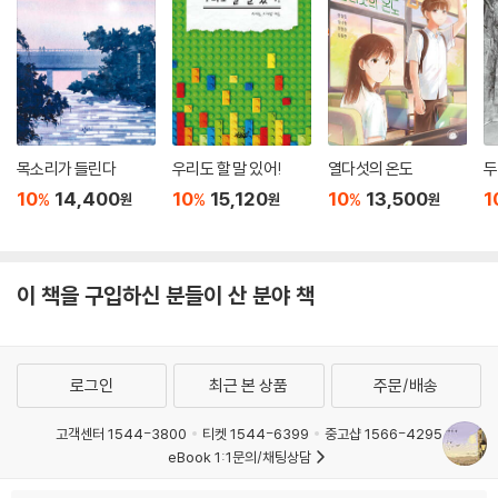
목소리가 들린다
우리도 할 말 있어!
열다섯의 온도
두
10
14,400
10
15,120
10
13,500
1
%
%
%
원
원
원
이 책을 구입하신 분들이 산 분야 책
로그인
최근 본 상품
주문/배송
고객센터 1544-3800
티켓 1544-6399
중고샵 1566-4295
eBook 1:1문의/채팅상담
예스이십사(주) 사업자 정보