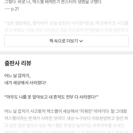
그렇다. 바로 나, 맥스웰 베케트가 몬스터의 생명을 구했다.
--- p.21
“실은 별로예요, 할아버지. 오늘 일진이 사나웠거든요. 학교에서 또 사고를
쳤지 뭐예요. 내일 개교 100주년 기념 무도회에 연예인들이 깜짝 방문한다
는 소식을 반 전체에 퍼뜨렸고요, 체육 시간에 장난치다가 찰리 긱을 머리
책 속으로 더보기
로 들이받았죠. 찰리는 코피를 흘렸는데 완전 피바다가 됐어요. 찰리가 기
절하자 다들 제가 일부러 그런 줄 알더라고요. 그런데 아니거든요! 전 진짜
안 그랬어요. 순전히 사고였다고요.”
출판사 리뷰
할아버지는 고개를 주억거렸다.
--- p.64
어느 날 갑자기,
내가 세상에서 사라졌다!
정처 없이 걷다 보니 어느새 해가 뉘엿뉘엿 지고 있었다. 다리가 쿡쿡 쑤셔
서 한 걸음 떼기도 버거웠다. 나는 다시 레지 할아버지 집으로 발길을 돌렸
“아무도 나를 못 알아보고 내 흔적도 전부 다 사라졌다!”
다.
모든 상황을 이해하려고 애썼다. 왜 이런 일이 일어났는지 합리적인 설명
어느 날 갑자기 사고뭉치 맥스웰이 세상에서 ‘지워진’ 이야기다. 말 그대로
을 찾으려고. 하지만 내가 틀렸다는 게 너무나 분명했다. 속임수가 아니다.
맥스웰이라는 존재가 사라진 것이다. 세상 누구보다 자유분방하고 일단 하
우리 가족이 내 버릇을 고치려고 교묘하게 꾸민 일이 아니다.
고 싶은 일은 벌이고 보는 맥스웰은 푸념만 늘어가는 하루하루를 보내던
뭔가 훨씬 심각한 일이 벌어졌다.
중이었다. 옆집 아주머니가 마음에 안 들어 그 집 정원을 망쳐 놓고 욕을 먹