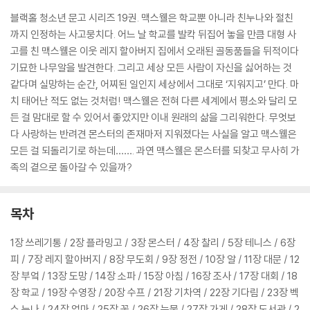
블랙홀 청소년 문고 시리즈 19권. 맥스웰은 학교뿐 아니라 친누나와 절친
까지 인정하는 사고뭉치다. 어느 날 학교를 발칵 뒤집어 놓을 만큼 대형 사
고를 친 맥스웰은 이웃 레지 할아버지 집에서 오래된 골동품들을 뒤적이다
기묘한 나무알을 발견한다. 그리고 세상 모든 사람이 자신을 싫어하는 것
같다며 실망하는 순간, 어찌된 일인지 세상에서 그대로 ‘지워지고’ 만다. 마
치 태어난 적도 없는 것처럼! 맥스웰은 전혀 다른 세계에서 평소와 달리 모
든 걸 맘대로 할 수 있어서 좋았지만 이내 원래의 삶을 그리워한다. 무엇보
다 사랑하는 반려견 몬스터의 존재마저 지워졌다는 사실을 알고 맥스웰은
모든 걸 되돌리기로 하는데……. 과연 맥스웰은 몬스터를 되찾고 무사히 가
족의 곁으로 돌아갈 수 있을까?
목차
1장 쓰레기통 / 2장 플라밍고 / 3장 몬스터 / 4장 찰리 / 5장 테니스 / 6장
피 / 7장 레지 할아버지 / 8장 무도회 / 9장 정전 / 10장 알 / 11장 대문 / 12
장 부엌 / 13장 도망 / 14장 소파 / 15장 아침 / 16장 조사 / 17장 대회 / 18
장 학교 / 19장 수영장 / 20장 수프 / 21장 기차역 / 22장 기다림 / 23장 벡
스 누나 / 24장 엄마 / 25장 꽃 / 26장 눈물 / 27장 가게 / 28장 도서관 / 2