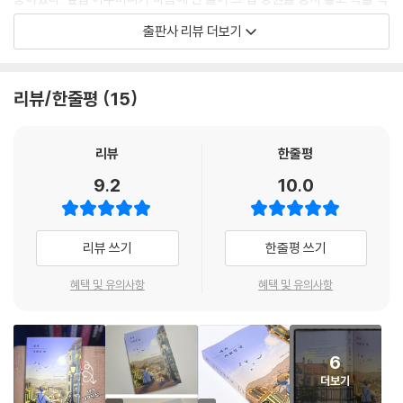
나, 맥스웰 베케트가 지워진 것이다.
는다거나, 학교에서 시비가 붙으면 절대 지지 않으려 하고 선생님에게도
출판사 리뷰 더보기
--- p.162
마찬가지라 그야말로 말대꾸 ‘만렙’이 되어 가고 있었다. 그러다 보니 맥스
웰이 사고 칠 때마다 가뜩이나 좋지 않은 엄마 아빠 사이는 더욱 악화되고,
나는 차오르는 눈물을 억지로 삼키며 레지 할아버지 집을 향해 터덜터덜
모범생인 벡스 누나는 맥스웰을 무시한다. 그럼에도 직접 구조한 유기견
리뷰/한줄평
15
걸어갔다. 더는 이 세계에 있고 싶지 않았다.
몬스터가 있어 맥스웰은 그렇게까지 외롭지 않다.
도둑질 따위 할 리 없는 범생이 누나가 있는 예전 집으로 돌아가고 싶었다.
자기가 좋아하는 일을 하는 아빠와 멍청한 남자 친구 따위는 없는 엄마가
그러던 어느 날 맥스웰은 체육 시간에 실수로 절친 찰리의 코피를 터트리
리뷰
한줄평
보고 싶었다. 평소처럼 괴짜같이 구는 내 절친 찰리가 보고 싶었다.
고, 학교에서는 고의로 그랬다며 맥스웰에게 개교 100주년 기념 행사 참
9.2
10.0
하지만 그 무엇보다, 내 반려견이 그리웠다. 살아 있는 몬스터를 꽉 안아 주
석 금지를 명령한다. 하지만 맥스웰은 몰래 학교 강당에 잠입했다가 발각
고 싶어 견딜 수 없었다.
되고, 홧김에 강당 전체를 정전시키는 대형 사고를 친다. 가까스로 이웃집
지워진 세계는 이제 지긋지긋하다.
레지 할아버지의 집으로 도망친 맥스웰은 그곳에서 골동품으로 가득한 유
리뷰 쓰기
한줄평 쓰기
나는 다시 존재하고 싶다.
리장에서 나무알 오르골을 꺼내 보며 모두 자신을 싫어한다며, 자신이 애
--- p.225
초에 태어나지 않았더라면 모두 행복했을 거라며 한탄한다. 잠시 후 집으
혜택 및 유의사항
혜택 및 유의사항
로 돌아가는 길에 뭔가 이상한 점을 느낀 맥스웰. 어딘가 낯선 광경이다, 아
“전 선생님을 잘 알아요. 믿어 주세요. 저는 며칠째 제정신이 아니에요. 어
무도 맥스웰을 알아보지 못하는 것이다! 하루아침에 이상하게 바뀐 가족
젯밤에는 한숨도 못 잤고……. 그래서…… 그냥 쪽잠이라도 자고 맑은 정신
들은 맥스웰을 몰라볼 뿐 아니라 몬스터의 흔적은 찾을 수조차 없다. 맥스
으로 생각할 시간이 필요했어요. 저는 선생님이 얼마나 좋은 사람인지 아
6
웰은 곧 알게 된다. 자신이 이 세상에서 철저히 지워지고 말았다는 것을!
니까, 너그럽게 봐주시리라고 생각했어요.”
더보기
하워드 선생님은 입만 벙긋거렸다.