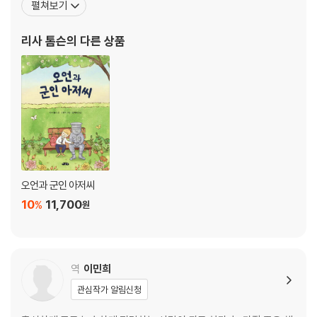
펼쳐보기
준히 아동, 청소년 소설을 발표하고 있다. 저마다 고민을 지닌 소년기
주인공의 성장통에 미스터리, 추리, 수수께끼 등의 요소를 적절히 버
리사 톰슨
의 다른 상품
무려 흥미진진하면서 감동적인 이야기를 빚어
오언과 군인 아저씨
10
11,700
%
원
역
이민희
관심작가 알림신청