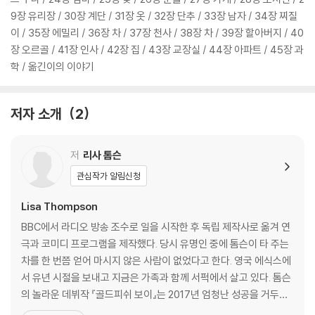
9장 유리장 / 30장 계단 / 31장 옷 / 32장 단추 / 33장 남자 / 34장 찌질
이 / 35장 에밀리 / 36장 차 / 37장 천사 / 38장 차 / 39장 할아버지 / 40
장 오르골 / 41장 인사 / 42장 집 / 43장 교장실 / 44장 아파트 / 45장 과
학 / 옮긴이의 이야기
저자 소개
2
저
리사 톰슨
관심작가 알림신청
Lisa Thompson
BBC에서 라디오 방송 조수로 일을 시작한 후 독립 제작사로 옮겨 연
극과 코미디 프로그램을 제작했다. 당시 유명인 중에 톰슨이 타 주는
차를 한 번쯤 얻어 마시지 않은 사람이 없었다고 한다. 영국 에식스에
서 유년 시절을 보내고 지금은 가족과 함께 서퍽에서 살고 있다. 톰슨
의 놀라운 데뷔작 『골드피쉬 보이』는 2017년 엄청난 성공을 거두었
고, 이듬해 한국어판으로 출간되었다. 데뷔 후 전업 작가로서 매해 꾸