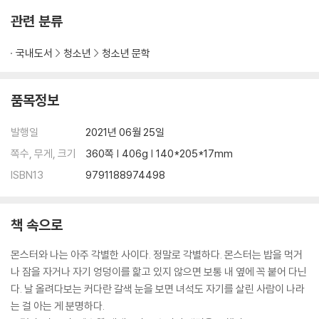
관련 분류
국내도서
청소년
청소년 문학
품목정보
발행일
2021년 06월 25일
쪽수, 무게, 크기
360쪽 | 406g | 140*205*17mm
ISBN13
9791188974498
책 속으로
몬스터와 나는 아주 각별한 사이다. 정말로 각별하다. 몬스터는 밥을 먹거
나 잠을 자거나 자기 엉덩이를 핥고 있지 않으면 보통 내 옆에 꼭 붙어 다닌
다. 날 올려다보는 커다란 갈색 눈을 보면 녀석도 자기를 살린 사람이 나라
는 걸 아는 게 분명하다.