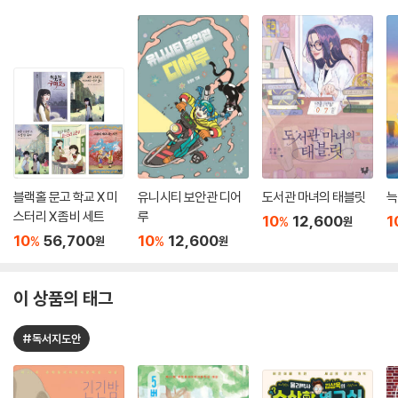
블랙홀 문고 학교 X 미
유니시티 보안관 디어
도서관 마녀의 태블릿
늑
스터리 X 좀비 세트
루
10
12,600
1
%
원
10
56,700
10
12,600
%
%
원
원
이 상품의 태그
#독서지도안