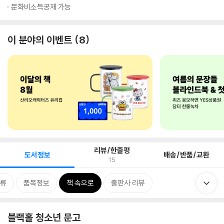
문화비소득공제 가능
이 분야의 이벤트
8
리뷰/한줄평
도서정보
배송/반품/교환
15
류
품목정보
책 속으로
출판사 리뷰
블랙홀 청소년 문고