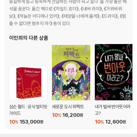
충실하게 듣고 능숙하게 전달하는 사람이 되고 싶다. 늘 가장 좋은 해
석을 꿈꾼다. 옮긴 책으로 《차일드 호더》, 《네버 라이》, 《가위바위
보》, 《하늘은 어디에나 있어》, 《태양을 너에게 줄게》, 《드라이》, 《멈
출 수 없다면 멈추지 마!》 등이 있다.
이민희
의 다른 상품
심슨 월드 : 공식 얼티밋
새로운 도시 퍼펙트
내가 벌써 번아웃이라
가이드
고?
10
16,200
%
원
10
153,000
10
12,600
%
%
원
원