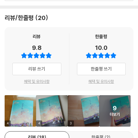
려고 했다. 그 애는 단순히 호기심이 많은 걸까? 아니면 나처럼 진짜 종말
연대의 힘을 믿는 소녀와 소년,
에 관심이 있는 걸까? 앞으로 계속 지켜볼 것.
그들을 들여다보다.
리뷰/한줄평
20
--- 정명섭, 『벙커의 아이』 중에서
‘여럿이 함께 무슨 일을 하거나 함께 책임을 짐.’
표준국어대사전에서 찾은 ‘연대’의 뜻이다. 함께함으로써 목표한 바에 이
리뷰
한줄평
르고 그에 합당한 책임을 진다는 건 생각만큼 쉽지 않다. 그러므로 연대는
9.8
10.0
고등학교 시절 가장 소중한 추억은 마음이 잘 맞는 친구와 함께 반 전체가
상대방을 이해하는 것에서부터 시작해야 한다. 서로에게 뻗은 손을 맞잡을
등장인물로 나오는 만화를 그려서 인기를 끌었던 것이었다. 처음에는 친구
때 느슨하게 연결되어 있던 마음이 비로소 함께 맘먹은 대로 힘을 발휘할
가 스토리를 맡고 가믈란은 작화만 담당했지만 점점 스토리도 함께 짜게
수 있기 때문이다. 그렇다고 조금 먼저 청소년을 겪은 누군가가 지금의 아
리뷰 쓰기
한줄평 쓰기
되었다. “재미있다”는 한마디는 아무리 들어도 질리지 않는다는 사실을,
이들에게 “연대는 이런 거야.”라고 가르치는 건 좀 후져 보인다. 반대로
다음은 어떻게 되느냐는 궁금증 어린 눈빛을 대할 때의 짜릿한 기분을 가
“인생은 결국 혼자야.”라고 너스레떠는 건 너무 무책임하다. ‘혼자’는 두렵
혜택 및 유의사항
혜택 및 유의사항
믈란은 그때 처음 알게 되었다.
고 ‘함께’는 아직 익숙지 않은 그들의 번잡한 마음을 잘 옮겨 담은 이야기들
이 더더욱 필요하다.
--- 은모든, 『201호의 적』 중에서
9
그런 점에서 『앙상블』의 단편들은 지금의 아이들에게 꽤 흥미로운 기분을
더보기
선사할 것이다. 비록 엉성할지라도 그들만의 방식으로 맺은 관계들을 용케
인섭이랑 말하지 않은 지는 한 달쯤 되었다. 아니 인섭이뿐만 아니라 그 누
들여다본다면, 연대하는 소녀와 소년의 이야기를 새로운 시각으로 바라볼
4
4
3
구와도 말을 하지 않고 있다. 말을 하려고 해도 마땅한 단어가 머릿속에서
수 있다면, 무언가에 함께 맞서는 마음이 이토록 소중하다는 생각을 서로
바로 떠오르지 않는다. 누군가가 숙제 해 왔냐며 말을 걸면 그래 했어, 아니
리뷰
18
한줄평
2