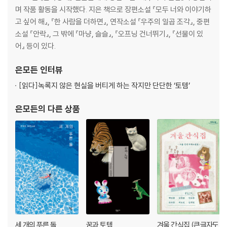
며 작품 활동을 시작했다. 지은 책으로 장편소설 『모두 너와 이야기하
고 싶어 해』, 『한 사람을 더하면』, 연작소설 『우주의 일곱 조각』, 중편
소설 『안락』, 그 밖에 『마냥, 슬슬』, 『오프닝 건너뛰기』, 『선물이 있
어』 등이 있다.
은모든
인터뷰
[읽다]
녹록지 않은 현실을 버티게 하는 작지만 단단한 ‘토템’
은모든
의 다른 상품
세 개의 푸른 돌
꿈과 토템
겨울 간식집 (큰글자도