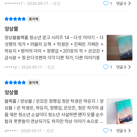
져 있던 진실과 진짜 모습을 만나게 되고 스스로 성장해
있다. 정명섭 소설 『벙커의 아이』는 가정과 학교에서는 결코 자신을 지킬
l*******7
2020.05.17.
신고
1
댓글
0
나가는 모습을 느끼게 되네요. 다섯 작품의 작가에 대한
수 없다고 판단한 한 소년이 어느 전학생을 만나 지구 종말을 대비하고 스
이력이 간략하게 나오고 앙상블을 응원하
스로 외로움을 이겨내겠다는 의지를 담고 있다. 정은 소설 『급식왕』은 어
종이책
느 날 갑자기 말을 못 하게 된 소년과 학생회장을 노리는 소년이 함께 학교
앙상블
의 급식 비리를 파헤치는 과정을 통해 함께 노력하면 이루지 못할 건 없다
앙상블블랙홀 청소년 문고 시리즈 14 - 다섯 이야기 - 다
는 메시지를 전달한다. 탁경은 작품 『러블리 오혁』은 학교 최고의 스타 심
섯명의 작가 * 러블리 오혁 + 탁경은 * 진짜든 가짜든 +
오혁을 추종해 팬 카페까지 개설한 소녀들이 우연히 오혁의 일탈을 목격하
하유지 * 벙커의 아이 + 정명섭 * 201호의 적 + 은모든 *
고 거짓과 위선을 밝혀내는 과정을 그린다. 하유지 작품 『진짜든 가짜든』
급식왕 + 정 은다섯편의 각각 다른 작가, 다른 이야기중
은 집에서 스마트폰을 쓰지 않겠다는 약속을 어긴 엄마와 딸이 서로 역할
r****p
2020.05.17.
신고
1
댓글
0
을 바꿔 살게 되면서 벌어지는 일을 통해 한국 사회에서 워킹맘이 어떠한
위치에 있는지 풍자한다.
종이책
연대는 조화로이 연결된 마음과 마음으로 서로의 곁을 채우는 것이다. 곁
앙상블
에 있는 것만으로도 예사롭지 않은 힘을 발휘하게 만드는 마법과도 같다.
블랙홀 / 앙상블 / 은모든 정명섭 정은 탁경은 하유지＜앙
이 시대를 함께 겪기로 한 소녀들과 소년들의 앙상블을 응원하자. 직접 손
상블＞은 탁경은, 하유지, 정명섭, 은모든, 정은 작가의 글
을 맞잡아 주지는 못하겠지만 그들의 서사에 공감하는 것만으로 우리는 새
을 엮은 청소년 소설이다.청소년 사설하면 왠지 모를 순수
로운 연대를 이어 나갈 수 있다.
함과 풋풋함이 연상되기도 하지만 막상 이야기 속으로 들
어가 보면 그런 풋내 나는 이야기보단 낭만 따위 느낄 새
d****i
2020.05.17.
신고
1
댓글
0
도 없이 공부에 치이는 아이들의 현실적인 모습은 안타깝