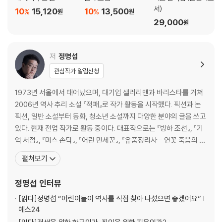
서)
10
15,120
10
13,500
%
%
원
원
29,000
원
저
정명섭
관심작가 알림신청
1973년 서울에서 태어났으며, 대기업 샐러리맨과 바리스타를 거쳐
2006년 역사 추리 소설 『적패』로 작가 활동을 시작했다. 픽션과 논
픽션, 일반 소설부터 동화, 청소년 소설까지 다양한 분야의 글을 쓰고
있다. 현재 전업 작가로 활동 중이다. 대표작으로는 『빙하 조선』, 『기
억 서점』, 『미스 손탁』, 『어린 만세꾼』, 『유품정리사 - 연꽃 죽음의 비
밀』, 『온달장군 살인사건』, 『무덤 속의 죽음』 등이 있으며 다양한 앤
펼쳐보기
솔러지를 기획하고 참여했다. 그 밖에 웹 소설 『태왕 남생』을 집필했
으며 웹툰 『서울시 퇴마과』를 기획했다. 2020년 『무덤 속의 죽음』으
정명섭
인터뷰
로 한국추리문학대상을
[읽다]
정명섭 “어린이들이 역사를 직접 찾아 나섰으면 좋겠어요” |
예스24