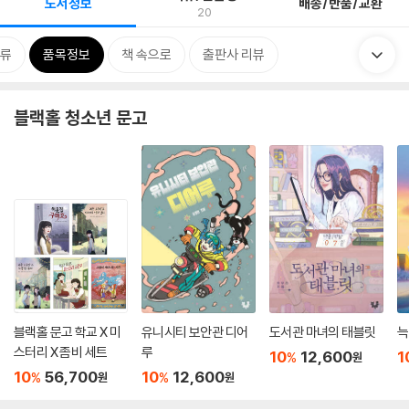
도서정보
배송/반품/교환
20
류
품목정보
책 속으로
출판사 리뷰
블랙홀 청소년 문고
블랙홀 문고 학교 X 미
유니시티 보안관 디어
도서관 마녀의 태블릿
늑
스터리 X 좀비 세트
루
10
12,600
1
%
원
10
56,700
10
12,600
%
%
원
원