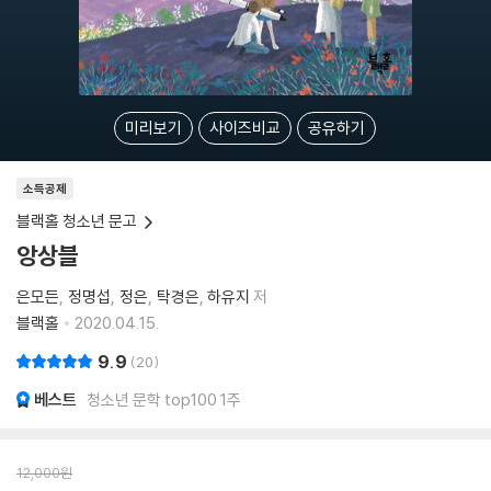
미리보기
사이즈비교
공유하기
소득공제
블랙홀 청소년 문고
앙상블
은모든
정명섭
정은
탁경은
하유지
저
블랙홀
2020.04.15.
9.9
20
베스트
청소년 문학 top100 1주
12,000
원