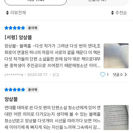
나눌 수 있다면, 그것만으로도 충분히 가치 있는 책으로 기능할 것이다. 기
못 했어, 대답하면 되는데 그 말이 바로 떠오르지 않는다. 뇌에 버퍼링이 걸
성세대는 모두 청소년을 경험했지만, 청소년을 잘 안다고 자신 있게 말할
린 것처럼.
리뷰전체
추천순
수 없다. 그때, 그곳, 그들만의 고민은 늘 제각각이었기 때문이다. 그래서
로딩 중인 상태로 멈춘 것 같다. 내가 마땅한 대답을 떠올리려고 애쓰는 사
제각각의 연대기를 이참에 모아볼 필요가 있었다. 각자의 이야기가 모여
이 자기를 무시한다고 생각하고 다들 그냥 가 버린다. 절대 그러려고 한 게
종이책
앙상블을 이루듯 말이다.
아닌데.
[서평] 앙상블
--- 정은, 『급식왕』 중에서
다섯 개의 시선, 다섯 번의 연대
앙상블- 블랙홀 -다섯 작가가 그려낸 다섯 번의 연대,조
화로이 연결된 하나의 마음이 서로의 곁을 채운다.이 책은
청소년의 진짜 고민에 대해 조금 덜 친절하더라도 적당히 소용 있는 이야
다섯 작가들의 단편 소설을한 권에 담아 엮은 책으로대부
기를 하고자 다섯 작가가 모였다. 모두가 함께일 필요는 없지만, 그렇다고
분 중학생이 주인공으로 쓰여졌기 때문에청소년 아이들
혼자일 필요도 없다는 생각으로 쓰인 다섯 단편은 유쾌하면서도 신랄하고,
의 마음을 열어주기에 좋은 책이다.러블리 오혁으로 시작
c*******a
2020.05.17.
신고
1
댓글
0
하여 급식왕까지..모두 학교와 가정 등 일상 생활에서 이
서글프면서도 통쾌하다. 때론 살을 에듯 현실적이거나, 혹은 낯선 꿈처럼
루어지는 재미있는 에피소드를 다양하게 보여
환상적이기도 있다. 하나로 마음을 모아 조화를 이룬 관계가 근육마냥 단
종이책
단해지는 장면을 목격하는 것만으로도 참 고마운 체험이다. 작품 속 아이
앙상블
들이 그렇게 스스로 연대하여 함께 빛나는 모습은 가벼이 설명할 수 없는
감동을 선사한다.
연대를 테마로 쓴 다섯 편의 단편소설 청소년에게 있어 연
대란 어떤 의미로 다가오는지 생각해 볼 수 있는 블랙홀
청소년문고 앙상블 다섯개의 시선을 따라가다 보면 어느
은모든 소설 『201호의 적』은 웹툰 작가를 꿈꾸는 두 소녀가 인기 웹툰 작
새 이야기에 푹 빠지게 되는 자신을 느끼며 그속에서 감춰
가를 인터뷰하면서 직업으로서의 작가에 대해 골몰하는 순간을 포착하고