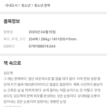
국내도서
청소년
청소년 문학
품목정보
발행일
2020년 04월 15일
쪽수, 무게, 크기
204쪽 | 284g | 141*205*11mm
ISBN13
9791188974344
책 속으로
심오혁.
그 애는 완벽하다. 일단 외모적으로 흠 잡을 데가 없다. 아직 한창 성장 중
인데 키가 벌써 180센티미터이고 얼굴도 말끔하다. 체육 시간마다 돋보이
는 근육은 날 숨 막히게 한다. 낮게 깔리는 저음 보이스는 또 어떻고. 무엇
보다도 심오혁의 완벽 외모를 완성하는 것은 눈빛이다. 상대방을 오롯이
담아내는 검은 눈동자와 일렁이는 영롱한 눈빛.