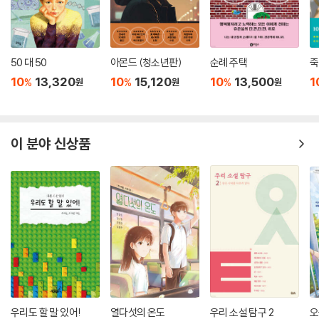
50 대 50
아몬드 (청소년판)
순례 주택
죽
10
13,320
10
15,120
10
13,500
1
%
%
%
원
원
원
이 분야 신상품
우리도 할 말 있어!
열다섯의 온도
우리 소설 탐구 2
오