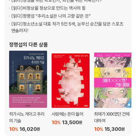
[읽다]
갱생을 위한 학교인가, 죄인을 위한 지옥인가?
[읽다]
비정상을 정상으로 만드는 역사의 힘
[읽다]
정명섭 “추리소설은 나의 고향 같은 것”
[읽다]
청소년소설 대표 작가 5인 5색, 눈부신 순간을 담은 스포츠
앤솔러지!
정명섭
의 다른 상품
히가시노 게이고 추리
사랑에는 돈이 들어
최애가 XXX였던 건에
의 기술
대하여
10
13,500
%
원
10
16,020
10
15,300
%
%
원
원