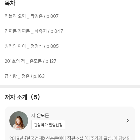
목차
러블리 오혁 _ 탁경은 / p.007
진짜든 가짜든 _ 하유지 / p.047
벙커의 아이 _ 정명섭 / p.085
201호의 적 _ 은모든 / p.127
급식왕 _ 정은 / p.163
저자 소개
5
저
은모든
관심작가 알림신청
2018년 《한국경제》 신춘문예에 장편소설 『애주가의 결심』이 당선되