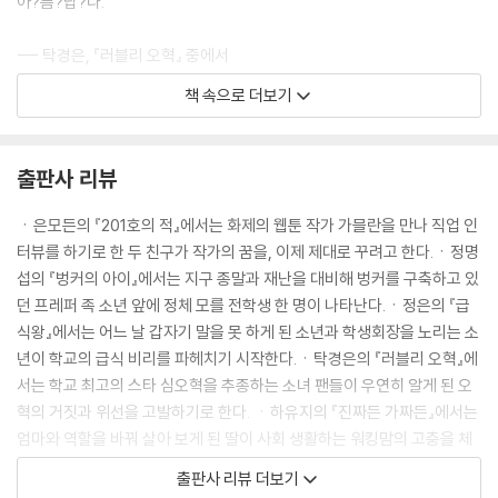
아?름?답?다.
--- 탁경은, 『러블리 오혁』 중에서
책 속으로 더보기
당신? 당시이인? 피가 솟구쳤다. 당신이 무슨 권리로 우리 엄마한테 당신
이래? 아빠도 엄마에게 쓰지 않는 다정한 말이거든?
출판사 리뷰
까 부장 따위 입이랑 손가락이랑 꿰매 버리고 엄마랑 나랑 알바라도 하잘
까 싶은데, 엄마는 잠들었다. 미간에 주름을 잡은 채 아기 옹알이처럼 끙끙
ㆍ은모든의 『201호의 적』에서는 화제의 웹툰 작가 가믈란을 만나 직업 인
거리며 잔다. 다친 데가 아픈가. 입술의 상처는 쉽사리 딱지가 앉지 않고,
터뷰를 하기로 한 두 친구가 작가의 꿈을, 이제 제대로 꾸려고 한다.ㆍ정명
움직일 때마다 피가 배어나온다. 다른 데도 아픈 것일까. 입술보다 깊고 어
섭의 『벙커의 아이』에서는 지구 종말과 재난을 대비해 벙커를 구축하고 있
두워서 잘 보이지 않는 곳, 이를테면 마음이나 심장 같은.
던 프레퍼 족 소년 앞에 정체 모를 전학생 한 명이 나타난다.ㆍ정은의 『급
식왕』에서는 어느 날 갑자기 말을 못 하게 된 소년과 학생회장을 노리는 소
--- 하유지, 『진짜든 가짜든』 중에서
년이 학교의 급식 비리를 파헤치기 시작한다.ㆍ탁경은의 『러블리 오혁』에
서는 학교 최고의 스타 심오혁을 추종하는 소녀 팬들이 우연히 알게 된 오
혁의 거짓과 위선을 고발하기로 한다. ㆍ하유지의 『진짜든 가짜든』에서는
오늘 학교에서 재밌는 일이 있었다. 종말에 관심이 있는 아이가 나 말고 또
엄마와 역할을 바꿔 살아 보게 된 딸이 사회 생활하는 워킹맘의 고충을 체
있었던 거다. 그 애는 프레퍼 족도 알고 있었고 유튜브로 관련 자료까지 척
감하게 된다.
출판사 리뷰 더보기
척 찾아냈다. 서바이벌 용품점에 가서는 십만 원이 넘는 멀티 툴을 진짜 사