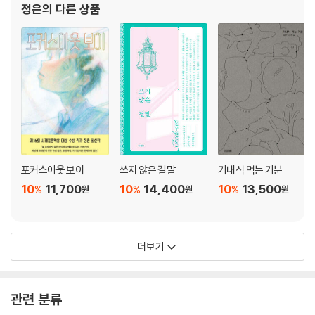
정은
의 다른 상품
포커스아웃 보이
쓰지 않은 결말
기내식 먹는 기분
10
11,700
10
14,400
10
13,500
%
%
%
원
원
원
더보기
관련 분류