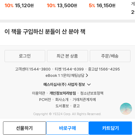
게
10
15,120
10
13,500
5
16,150
%
%
%
원
원
원
2
이 책을 구입하신 분들이 산 분야 책
로그인
최근 본 상품
주문/배송
고객센터 1544-3800
티켓 1544-6399
중고샵 1566-4295
eBook 1:1문의/채팅상담
예스이십사(주) 사업자 정보
이용약관
개인정보처리방침
청소년보호정책
PC버전
회사소개
거래처관계자께
도서홍보
광고
Copyright © YES24 Corp. All Rights Reserved.
MATOM4
선물하기
바로구매
카트담기