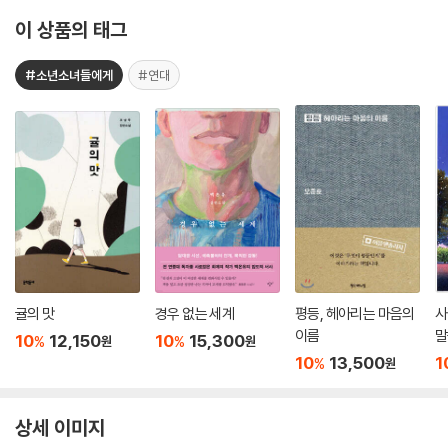
이 상품의 태그
#소년소녀들에게
#연대
귤의 맛
경우 없는 세계
평등, 헤아리는 마음의
사
이름
말
10
12,150
10
15,300
%
%
원
원
10
13,500
1
%
원
상세 이미지