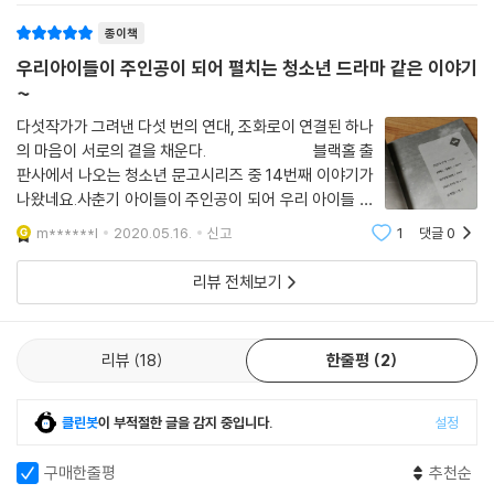
게만 다가온다.탁경은 작가의 ＜러블리
종이책
우리아이들이 주인공이 되어 펼치는 청소년 드라마 같은 이야기
~
다섯작가가 그려낸 다섯 번의 연대, 조화로이 연결된 하나
의 마음이 서로의 곁을 채운다. 블랙홀 출
판사에서 나오는 청소년 문고시리즈 중 14번째 이야기가
나왔네요.사춘기 아이들이 주인공이 되어 우리 아이들 일
상에서 일어날법한 이야기들...혹은 상상할법한 일들을 주
m******l
2020.05.16.
신고
1
댓글
0
제로 다섯작가가 다섯개의 이야기를 풀어줍니다.14번째
앙상블에는 은모든. 정명섭, 정은,
리뷰 전체보기
리뷰
18
한줄평
2
클린봇
이 부적절한 글을 감지 중입니다.
설정
구매한줄평
추천순