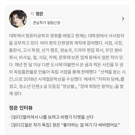
저
정은
관심작가 알림신청
대학에서 컴퓨터공학과 영화를 배웠고 현재는 대학원에서 서사창작
을 공부하고 있다. 여러 편의 단편영화 제작에 참여했다. 서점, 극장,
출판사, 고시 학원, 선거 캠프, 방송국, 드라마 편집 회사, 무인 경비
회사, 비서실, 절, 식당, 카페, 문화재 보존 업체 등에서 일한 적이 있
다. 매년 한 달 이상 다른 도시에 머물면서 쓴 글과 찍은 사진을 두 권
의 독립출판물로 만들어 독립 서점을 통해 판매했다. 『산책을 듣는 시
간』으로 2018년 사계절문학상을 수상했다. 에세이 『커피와 담배』를
썼고, 청소년 단편소설 모음집 『앙상블』, 『장래 희망은 함박눈』을 함
께 썼다.
정은
인터뷰
[읽다]
떨어져서 나를 보려고 비행기 티켓을 산다
[읽다]
[젊은 작가 특집] 정은 “좋아하는 걸 여기 다 써버렸어요”