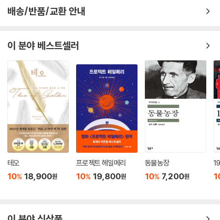
배송/반품/교환 안내
이 분야 베스트셀러
테오
프로젝트 헤일메리
동물농장
1
10
18,900
10
19,800
10
7,200
1
%
%
%
원
원
원
이 분야 신상품