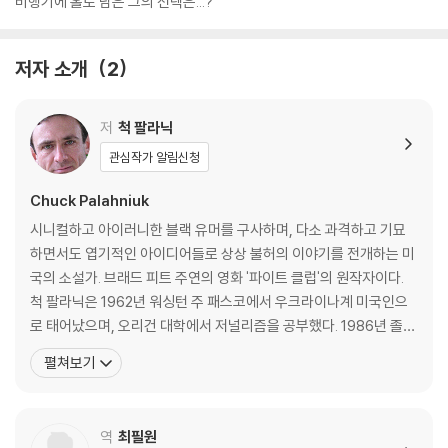
비행기에 홀로 남은 그의 선택은...?
저자 소개
2
저
척 팔라닉
관심작가 알림신청
Chuck Palahniuk
시니컬하고 아이러니한 블랙 유머를 구사하며, 다소 과격하고 기묘
하면서도 엽기적인 아이디어들로 상상 불허의 이야기를 전개하는 미
국의 소설가. 브래드 피트 주연의 영화 '파이트 클럽'의 원작자이다.
척 팔라닉은 1962년 워싱턴 주 패스코에서 우크라이나계 미국인으
로 태어났으며, 오리건 대학에서 저널리즘을 공부했다. 1986년 졸업
후 포틀랜드의 지역 신문사에서 저널리스트로 잠시 일했다. 컨테이너
펼쳐보기
화물열차의 디젤 엔진 수리공으로 일하기도 했던 소설가로 성공적인
데뷔를 한 이후 그 일을 그만두었다. 팔라닉은 30대 중반부터 글을
쓰기 시작했는데, 톰 스팬바우어가 운영자인 작가들의
역
최필원