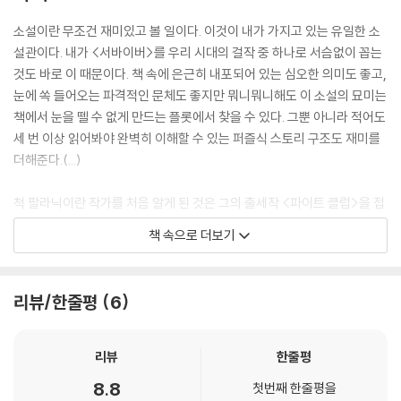
소설이란 무조건 재미있고 볼 일이다. 이것이 내가 가지고 있는 유일한 소
설관이다. 내가 <서바이버>를 우리 시대의 걸작 중 하나로 서슴없이 꼽는
것도 바로 이 때문이다. 책 속에 은근히 내포되어 있는 심오한 의미도 좋고,
눈에 쏙 들어오는 파격적인 문체도 좋지만 뭐니뭐니해도 이 소설의 묘미는
책에서 눈을 뗄 수 없게 만드는 플롯에서 찾을 수 있다. 그뿐 아니라 적어도
세 번 이상 읽어봐야 완벽히 이해할 수 있는 퍼즐식 스토리 구조도 재미를
더해준다.(...)
척 팔라닉이란 작가를 처음 알게 된 것은 그의 출세작 <파이트 클럽>을 접
하면서였다. 당시 팔라닉의 출현은 그야말로 신선한 충격이었다. 간결하면
책 속으로 더보기
서도 눈에 쏙 들어오는 문체하며 얼굴에 절로 미소를 머금게 만드는 유머
러스한 스토리는 마치 작가가 일부러 옮긴 이의 취향에 맞추려 애를 쓴 게
아닐까 하는 착각을 불러일으킬 정도였다.
리뷰/한줄평
6
하지만 나를 팔라닉의 진정한 열성 팬으로 만들어준 건 바로 <서바이버>
였다. 고정 팬들과 비평가들에게서 <파이트 클럽>보다 낫다는 평가를 받
리뷰
한줄평
은 이 작품으로 그는 이제 당당히 인기 작가의 대열에 서게 되었다. 팔라닉
8.8
첫번째 한줄평을
의 작품 속에는 신랄한 사회 풍자와 번뜩이는 위트, 혀를 내두르게 하는 기