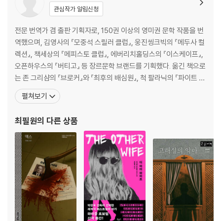
관심작가 알림신청
전문 번역가 겸 출판 기획자로, 150권 이상의 영미권 문학 작품을 번
역했으며, 김영사의 『모중석 스릴러 클럽』, 웅진씽크빅의 『메두사 컬
렉션』, 책세상의 『메피스토 클럽』, 에버리치홀딩스의 『이스케이프』,
오픈하우스의 『버티고』 등 장르문학 브랜드를 기획했다. 옮긴 책으로
는 존 그리샴의 『브로커』와 『최후의 배심원』, 척 팔라닉의 『파이트 클
럽』과 『서바이버』를 비롯 해 로버트 러들럼의 『본 아이덴티티』, 제프
펼쳐보기
리 디버의 『소녀의 무덤』, 할런 코벤의 『단 한 번의 시선』, 마이클 로
보텀의 『미안하다고 말해』, 시드니 셀던의 『프리마 프로젝트』, 마크
최필원
의 다른 상품
그리니의 『그레이맨』 등이