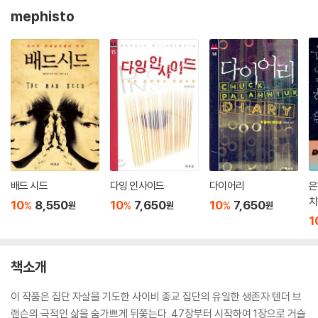
mephisto
배드 시드
다잉 인사이드
다이어리
은
치
10
8,550
10
7,650
10
7,650
%
%
%
원
원
원
서
1
책소개
이 작품은 집단 자살을 기도한 사이비 종교 집단의 유일한 생존자 텐더 브
랜슨의 극적인 삶을 숨가쁘게 뒤쫓는다. 47장부터 시작하여 1장으로 거슬