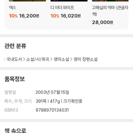
액스
디 아더 와이프
고해실의 악마 (큰글자
책)
10
16,200
10
16,020
%
%
원
원
28,000
원
관련 분류
국내도서
소설/시/희곡
영미소설
영미 장편소설
품목정보
발행일
2003년 07월 15일
쪽수, 무게, 크기
391쪽 | 417g | 크기확인중
ISBN13
9788970134031
책 속으로