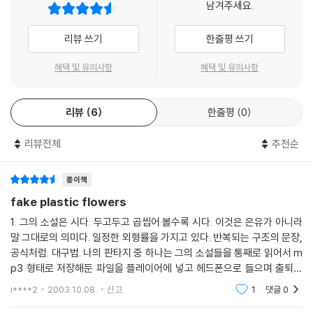
남겨주세요.
막힌 반전이 있다. 그의 데뷔작 <인비저블 몬스트>도 그랬고, 물론 <파이
트 클럽>도 마찬가지였다. 하지만 세 번째 작품 <서바이버>는 그 정도가
리뷰 쓰기
한줄평 쓰기
상상 이상이다. 소설의 절정을 향해 가는 속도는 초특급이고, 현대 사회에
대한 풍자는 독자들의 양심을 찌를 듯 날카롭기만 하다. 속세를 햔한 텐더
혜택 및 유의사항
혜택 및 유의사항
의 조롱 속에는 우리 시대의 일그러진 자화상이 담겨 있다. 길들여진 노예,
텐더 브랜슨. 그의 캐릭터가 더욱 매력적인 이유는 아마도 세상을 바라보
리뷰
6
한줄평
0
는 그의 냉담한 시선 때문이 아닌가 싶다. <서바이버>는 우리 시대의 소설
이다. 사회가 엉터리 우상을 숭배하고, 인생사의 모든 해답을 공원에서 펼
리뷰전체
추천순
쳐지는 레이저 쇼에서 찾아내려 하는 이 시대. 누가 우리를 구원해줄 것인
가. 매일 아침 꽃단장하고 나와 수선을 피우는 모니 토크 쇼 진행자가? 아
니면 지난 23년간 영화 한 편 보지 않고, 시디 한 장 들어보지 않은 국회의
종이책
원이? 어쩌면 텐더 브랜슨이야말로 우리의 진정한 구세주일지도 모를 일
fake plastic flowers
이다.
1. 그의 소설은 시다. 두고두고 곱씹어 볼수록 시다. 이것은 은유가 아니라
--- 역자 서문 중에서
말 그대로의 의미다. 일정한 외형률을 가지고 있다. 반복되는 구조의 문장,
공식처럼. 대구법. 나의 판타지 중 하나는 그의 소설들을 통째로 읽어서 m
p3 형태로 저장해둔 파일을 플레이어에 넣고 헤드폰으로 들으며 출퇴근
하는 것. 시가 죽어버린 세상에서 그는 소설인 척하면서 길게 길게 시를 쓰
i****2
2003.10.08.
신고
1
댓글
0
고 있다.