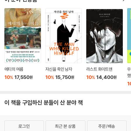
에티의 여름
자신을 죽인 남자
라스트 화이트맨
우
했
10
17,550
10
15,750
10
14,400
%
%
%
원
원
원
1
이 책을 구입하신 분들이 산 분야 책
로그인
최근 본 상품
주문/배송