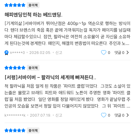
종이책
해피엔딩인척 하는 베드앤딩.
[기계의삶.]서바이버가 뛰어난점은 400p~1p 역순으로 행하는 방식이
다. 텐더 브렌스의 죽음 혹은 끝에 가까워지는걸 독자가 페이지를 넘길때
마다 체감할수있으니. 잠깐, 팔라닉은 여전히 소유물이 곧 자신을 소유하
게 된다는것에 경계한다. 왜인지, 해겔의 변증법이 떠오른다. 주인과 노예.
노예는 주인의 명령에 따라 일을 수행하고 주인은 명령을 시킨다. 하지만
n*****0
2026.02.05.
신고
0
댓글
0
주인은 노동의 기술도
종이책
[서평]서바이버 - 팔라닉의 세계에 빠져든다..
척 팔라닉을 처음 알게 된 작품은 '파이트 클럽'이었다. 그것도 소설이 있
는줄은 몰랐고 브래드 피트와 애드워드 노튼이 주영한 영화 '파이트 클
럽'을 처음 봤었다. 일단 영화를 정말 재미있게 봤다. 영화가 끝날무렵 주
인공의 모습을 보면서 정말 입이 다물어지지 않았었다. 그 뒤 '파이트 클
럽' 소설 원작이 있다는 것을 알게 되었고 당장 읽어보게 되었다. '서바이
k********k
2007.07.19.
신고
0
댓글
0
버'는 내가 읽
종이책