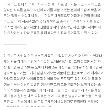
러 가고 또한 마지막 페이지부터 첫 페이지로 넘어가는 다소 파격적 소설
형식은 최후를 앞두고 자신의 과거를 더듬고 있는 텐더의 모습과 짝을 이
룬다. 팔라닉 소설에 나타나는 현실은 대체적으로 어둡과 비관적 색채를
띠고 있다. 이 작품은 25개국 12개 언어로 출간되어 선풍적 인기를 끌었다.
이 작품에서도 팔라닉만의 신랄한 풍자와 냉소적인 시선, 현대 사회에 대
한 가차없는 비판과 조롱을 통해 색다른 긴장과 즐거움을 느낄 수 있다.
----------------
단 한번도 자신의 삶을 스스로 계획할 수 없었떤 사내 텐더 브랜슨. 언제나
세상 밖을 헤매며 주인이 적어놓은 스케줄대로 사는 그의 유일한 낙은 자
살 핫라인 운영. 낮에는 노예나 다름없는 가정부로, 밤에는 자살 핫라인 운
영자로 살아가는 그에게 점점 죄어오는 어둠의 손길은 바로 그가 태어나고
자라고 교육받은 사이비 종교 단체의 자살 프로젝트. 집단 자살을 통해 영
생을 꿈꾸는 집단의 유일한 생존자인 그와 그를 위협하는 보이지 않는 또
하나의 생존자가 벌이는 최후의 게임. 그를 비웃고 불쌍하게 여기는 세상
에 그들이 원하는 대로 맞춰주는 것이 그의 생존 방법이다. 매스컴으로 급
조된 그는 단숨에 세상을 구할 구세주에서 살인자로 전락한다. 추락하는