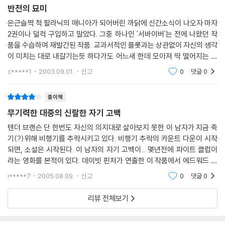
반전의 묘미
은근슬쩍 척 팔라닉의 매니아가 되어버린 까닭에 신간소식이 나오자 마자
2권이나 덜컥 구입하고 말았다. 그중 하나인 '서바이버'는 전에 나왔던 작
품을 수습하여 재발간된 작품. 교과서적인 플롯과는 상관없이 자신의 생각
이 미치는 대로 내갈기는듯 하다가도 어느새 한데 모아져 딱 떨어지는 끝
맺음을 맺는 것을 보면 놀랍기 그지없다. 원래 트럭운전사 출신 중에는 천
c*****1
2003.09.01.
신고
0
댓글
0
재가 많은걸까.(
종이책
무기력한 대중의 신랄한 자기 고백
텐더 브랜슨 단 한번도 자신의 의지대로 살아보지 못한 이 남자가 지금 죽
기(?)위해 비행기를 추락시키고 있다. 비행기 추락의 카운트 다운이 시작
되면, 소설은 시작된다. 이 남자의 자기 고백이... 몇년전에 파이트 클럽이
라는 영화를 본적이 있다. 데이빗 핀처가 연출한 이 작품에서 에드워드 노
튼은 사는게 지루한 소심한 남자를 연기했고, 브래드 피트는 외판원으로
i*****7
2005.08.09.
신고
0
댓글
0
폭력
리뷰 전체보기