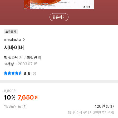
공유하기
소득공제
mephisto
서바이버
척 팔라닉
저
최필원
역
책세상
2003.07.15.
8.8
6
8,500
원
10
7,650
YES포인트
420원 (5%)
5만원 이상 구매 시 2천원 추가 적립