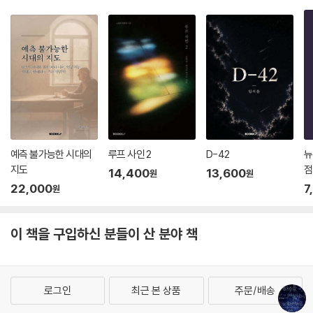
이 분야 신상품
예측 불가능한 시대의
루프 사인 2
D-42
뉴
지도
점
14,400
13,600
원
원
22,000
7
원
이 책을 구입하신 분들이 산 분야 책
로그인
최근 본 상품
주문/배송