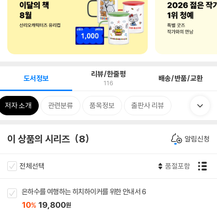
리뷰/한줄평
도서정보
배송/반품/교환
116
저자 소개
관련분류
품목정보
출판사 리뷰
이 상품의 시리즈
8
알림신청
전체선택
품절포함
은하수를 여행하는 히치하이커를 위한 안내서 6
10
19,800
%
원