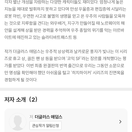
각자 별난 개성을 자랑하는 다양한 캐릭터들도 재미있다. 엄청나게 높은
지능을 제대로 발휘하지 못하고 있다며 만성 우울증과 편집증에 시달리는
로봇 마빈, 우연한 사고로 불멸의 생명을 얻고 온 우주의 사람들을 모욕하
는 것으로 지루함을 견디는 와우배거, 지구가 만들어질 때 노르웨이의 해
안을 설계해 상을 받은 경력을 추억하며 우주 종말의 위기를 막는 아르바
이트에 매진하고 있는 슬라티바트패스트 등.
작가 더글러스 애덤스는 우주적 상상력과 날카로운 풍자가 빛나는 이 시리
즈로 휴고 상, 골든 팬 상 등을 받으며 '코믹 SF'라는 장르를 개척했다는 평
가를 받았다. 이번 최종 완결판의 번역 출간으로 우리는 그동안 소문으로
만 명성을 확인해야 했던 아쉬움을 털고 '히치하이커' 시리즈의 진면목을
경험하게 될 것이다.
저자 소개
2
저
더글러스 애덤스
관심작가 알림신청