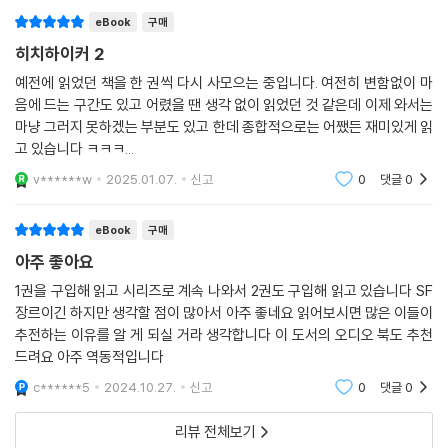
〈안내서에 대한 안내〉
eBook
구매
라디오 드라마로 시작해 텔레비전 드라마, 음반, 컴퓨터 게임, 연극, 책, 영
히치하이커 2
화 등 온갖 버전으로 확장과 진화를 거듭해온 ‘히치하이커’ 시리즈의 숨은
예전에 읽었던 책을 한 권씩 다시 사모으는 중입니다. 여전히 변함없이 마
역사. 작가가 직접 들려주는, 지구 행성을 떠나는 방법에 대한 아주 실질적
음에 드는 구간도 있고 어렸을 땐 생각 없이 읽었던 것 같은데 이제 와서는
인 정보가 함께 실려 있다.
마냥 그러지 못하겠는 부분도 있고 한데 종합적으로는 어쨌든 재미있게 읽
은하수를 여행하는 히치하이커를 위한 안내서
고 있습니다 ㅋㅋㅋ...
우주인들의 초공간 우회로 건설 때문에 지구라는 컴퓨터가 파괴된다. 가까
v******w
2025.01.07.
신고
0
댓글
0
스로 탈출한 최후의 지구인 아서 덴트는 우주의 히치하이커 포드 프리펙트
와 함께 머리가 둘 달린 전 은하계 대통령 자포드 비블브락스 그리고 육 개
eBook
구매
월 전 지구를 떠났던 트릴리언을 만난다. 이들이 함께하는 특별한 시공간
아주 좋아요
여행에 어떤 일들이 펼쳐질까?
1권을 구입해 읽고 시리즈로 계속 나와서 2권도 구입해 읽고 있습니다 SF
〈우주의 끝에 있는 레스토랑〉
장르이긴 하지만 생각할 점이 많아서 아주 좋네요 읽어보시면 많은 이들이
추전하는 이유를 알 게 되실 거라 생각합니다 이 도서의 오디오 북도 추천
우주가 끝나는 순간으로 쏘아올려져 부서진 행성의 잔해 위에 만들어진 레
드려요 아주 역동적입니다
스토랑 밀리웨이스. 당신은 몇 번이고 원하는 만큼 이곳에 와서 우주의 모
든 피조물들이 폭발하는 광경을 지켜보며 호화스러운 만찬을 즐길 수 있
c******5
2024.10.27.
신고
0
댓글
0
다.