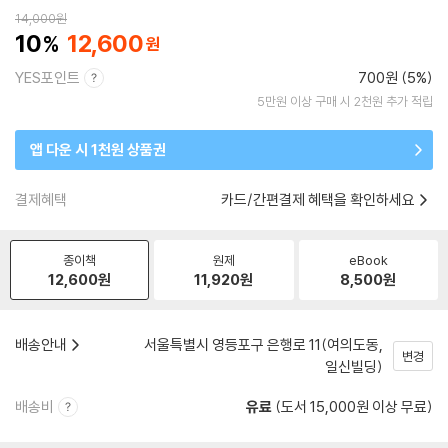
14,000
원
10
12,600
YES포인트
700원 (5%)
5만원 이상 구매 시 2천원 추가 적립
앱 다운 시 1천원 상품권
결제혜택
카드/간편결제 혜택을 확인하세요
종이책
원제
eBook
12,600
원
11,920
원
8,500
원
배송안내
서울특별시 영등포구 은행로 11(여의도동,
변경
일신빌딩)
배송비
유료
(도서 15,000원 이상 무료)