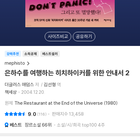
사이즈비교
공유하기
강력추천
소득공제
베스트셀러
mephisto
은하수를 여행하는 히치하이커를 위한 안내서 2
더글러스 애덤스
저
김선형
역
책세상
2004.12.20.
원제
The Restaurant at the End of the Universe (1980)
9.0
판매지수
13,458
116
베스트
장르소설
66위
소설/시/희곡 top100 4주