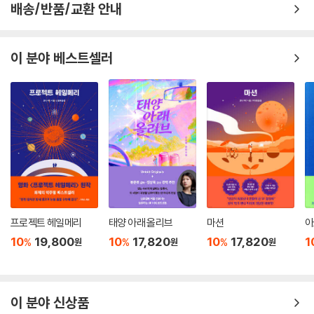
배송/반품/교환 안내
이 분야 베스트셀러
프로젝트 헤일메리
태양 아래 올리브
마션
아
10
19,800
10
17,820
10
17,820
1
%
%
%
원
원
원