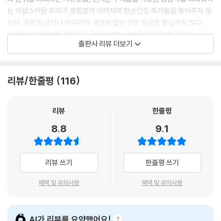
는 익살스러운 유머가 끊임없이 이어지며 한순간도 독자들을 놓아주지 않
는다. 과학적 근거나 이야기의 개연성 같은 것은 조금도 중요하지 않다.
이 책이 설계해놓은 복잡하고 황당무계한 세계를 잠깐 들여다보자.
출판사 리뷰 더보기
이 책에 따르면, 지구는 어떤 초지성적이고 범차원적인 종족이 설계한 거
대한 슈퍼컴퓨터다. 이 종족은 삶, 우주 그리고 모든 것에 대한 궁극적 해답
리뷰/한줄평
116
을 구하기 위해 ‘깊은 생각’이라는 슈퍼컴퓨터를 만들고, 깊은 생각은 750
만 년 동안 계산과 추정을 거듭한 끝에 마침내 해답을 공표한다. 그리고 이
해답의 의미를 알기 위해서는 자신보다 훨씬 더 크고 뛰어난 컴퓨터가 필
리뷰
한줄평
요하다며 이것을 설계한다. 이 컴퓨터의 이름이 바로 지구다. 그런데 계산
8.8
9.1
결과가 출력되려는 결정적인 순간에, 지구는 초공간 이동용 우회로를 건설
하려는 우주인들에 의해 파괴되고 만다.
리뷰 쓰기
한줄평 쓰기
지구 파괴 직전에 극적으로 탈출한 아서 덴트는 친구들과 함께 은하계를
떠돌며 온갖 모험을 경험하게 된다. 순식간에 5조 7,600억 년 후로 이동하
혜택 및 유의사항
혜택 및 유의사항
기도 하는 초고속 항해의 여정에서 아서 일행은 시간 여행이 한 시대와 다
른 시대의 차이점을 잠식한다고 주장하면서 ‘실시간 캠페인’을 펼치는 사
람들을 비롯, 각자 별난 개성을 자랑하는 다양한 캐릭터들을 만난다. 엄청
AI가 리뷰를 요약했어요!