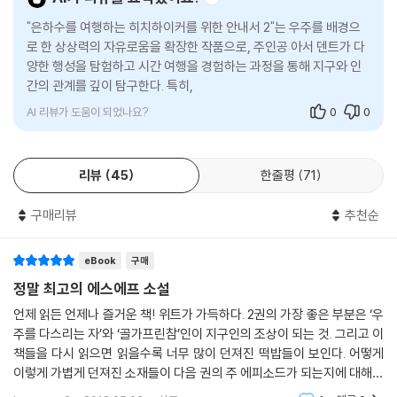
나게 높은 지능을 제대로 발휘하지 못하고 있다며 만성 우울증과 편집증에
시달리는 로봇 마빈, 몸과 정신이 이혼 소송 중인 상태로 ‘모든 관점 보텍
"은하수를 여행하는 히치하이커를 위한 안내서 2"는 우주를 배경으
로 한 상상력의 자유로움을 확장한 작품으로, 주인공 아서 덴트가 다
스’라는 고문 장치를 관리하는 가그라바르, 우연한 사고로 불멸의 생명을
양한 행성을 탐험하고 시간 여행을 경험하는 과정을 통해 지구와 인
얻고 온 우주의 사람들을 모욕하는 것으로 지루함을 견디는 와우배거, 지
간의 관계를 깊이 탐구한다. 특히, '깊은 생각'이라는 슈퍼컴퓨터가 제
구가 만들어질 때 노르웨이의 해안을 설계해 상을 받은 경력을 추억하며
공한 '42'라는
우주 종말의 위기를 막는 아르바이트에 매진하고 있는 슬라티바트패스
트…….
AI 리뷰가 도움이 되었나요?
0
0
그 밖에도 특별하기 짝이 없는 무수한 인물들과 무수한 물건들, 또 무수한
리뷰
45
한줄평
71
행성들과 무수한 사건들이 우주와 지구와 선사 시대와 몇조 년 후를 오가
며 펼쳐진다. 독자들이 할 일은 지나가는 우주선을 얻어 타고, 웃느라 가끔
구매리뷰
추천순
씩 눈물을 찔금거리며 이 특별한 시공간 여행에 몸을 맡기는 것뿐이다.
무심한 듯 사소한 듯, 심오하고 철학적인 거대한 농담
eBook
구매
정말 최고의 에스에프 소설
이 기발하고 우스운 이야기는 그럼에도 불구하고 한편으로 대단히 심오하
언제 읽든 언제나 즐거운 책! 위트가 가득하다. 2권의 가장 좋은 부분은 ‘우
며 날카롭다. 우스꽝스러운 이야기들이 폭소처럼 터져나오는 가운데 삶과
주를 다스리는 자’와 ‘골가프린참’인이 지구인의 조상이 되는 것. 그리고 이
우주의 근원적 의미를 묻는 질문들과 인간과 문명에 대한 비판이 자연스럽
책들을 다시 읽으면 읽을수록 너무 많이 던져진 떡밥들이 보인다. 어떻게
게 섞여들기 때문이다. 우주는 어떻게 해서 만들어졌는가? 삶의 궁극적인
이렇게 가볍게 던져진 소재들이 다음 권의 주 에피소드가 되는지에 대해서