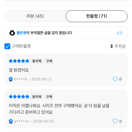
리뷰 전체보기
〈삶, 우주 그리고 모든 것〉
선사 시대 지구의 동굴 속에서 턱수염에 토끼뼈를 끼우고 있는 아서 덴트.
리뷰
45
한줄평
71
이제 그와 친구들은 우주를 파괴하려는 크리킷 행성의 계획을 저지해야 한
다. 그들은 과연 우주를 구할 수 있을까? 삶과 우주와 모든 것에 대한 명백
한 해답을 찾을 수 있을까?
클린봇
이 부적절한 글을 감지 중입니다.
설정
〈안녕히, 그리고 물고기는 고마웠어요〉
구매한줄평
추천순
지구가 파괴되기 바로 직전에, 작은 카페에 앉아 어떻게 하면 착하고 행복
한 세상을 만들 수 있는지 깨달았던 여자를 기억하는지? 이 책은 그녀의 이
종이책
구매
야기다. 지구가 다시 살아난 대신 사라진 돌고래들은 모두 어디로 갔을까?
잘 읽었어요.
그동안 무슨 일이 있었던 걸까?
b****6
2026.06.13.
0
젊은 자포드 안전하게 처리하다
모종의 비밀을 싣고 블랙홀로 향하던 ‘완벽하게 안전한 배’가 침몰한다. 침
몰의 원인은 다름 아닌 바닷가재 요리……역사상 가장 위험한 생물, 시리
종이책
구매
우스 사이버네틱스 주식회사가 디자인한 주문용 합성 인격의 운명은 어떻
아직은 어렵나봐요. 시리즈 전부 구매했어요. 곧 다 읽을 날을
게 될까?
기다리고 준비하고 있어요.
s*****o
2026.05.02.
0
〈대체로 무해함〉