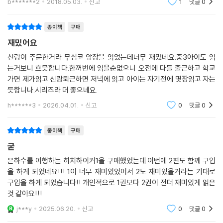
의미는 무엇인가? 우리에게 익숙한 도덕과 가치관들은 정당한가? 현대 문
는 놀라울 뿐이다. 그래서 역시 작가가 살아있었다면 6권은(혹은 그 이상
b*******2
2018.05.03.
신고
1
댓글
0
명과 과학의 미래는 어떻게 될 것인가? 어떻게 하면 더 아름다운 세상을 만
도) 반
들 수 있는가?
종이책
구매
재밌어요
단, 이 책이 질문을 던지는 방식은 심각하지도, 진지하지도 않다. 온갖 인물
과 사건들이 시공간을 넘나들며 숨가쁘게 얽혀드는 가운데 그저 무심한
신랑이 주문한거라 무심코 앞장을 읽었는데너무 재밌네요.중3아이도 읽
듯, 사소한 농담을 하듯, 불쑥 끼어들거나 짐짓 뒤로 물러나는 식이다. 아주
는거보니 흐믓합니다.한꺼번에 읽을순없으니 오전에 다들 출근하고 학교
가면 제가읽고 신랑퇴근하면 저녁에 읽고 아이는 자기전에 몇장읽고 자는
의미심장한 미소를 띠며 툭 내뱉는 물음 속에 삶과 우주의 근원에 대한 성
듯합니나.시리즈라 더 좋으네요.
찰이 담겨 있으며, 인간의 탐욕과 어리석음에 대한 비판이 숨어 있는 것이
다.
h******3
2026.04.01.
신고
0
댓글
0
은하계 이곳저곳에서 저마다의 방식으로 살아가고 있는 우주인들, 그리고
자신들이 초대형 유기체 컴퓨터의 일부라는 사실을 눈치 채지 못하고 살아
종이책
구매
가는 원숭이의 후예들은 어떤 해답을 찾을 수 있을까? 더글러스 애덤스라
굳
면, 골치 아픈 물음일랑 잊어버리고 그저 여행에 충실하라고 충고할 법도
은하수를 여행하는 히치하이커1을 구매했었는데 이번에 2편도 함께 구입
하지만, 이 책에 스며 있는 진지한 성찰과 날카로운 풍자의 지점을 찾다보
을 하게 되었네요!!! 1이 너무 재미있었어서 2도 재미있을거라는 기대로
는 것도 이 특별한 책을 읽는 또 하나의 방법일 것이다.
구입을 하게 되었습니다!! 개인적으로 1권보다 2권이 전더 재미있게 읽은
것 같아요!!!
히치하이커가 되어 은하수를 여행하는 특별한 경험 ― 완결판 각권 스케
j***y
2025.06.20.
신고
0
댓글
0
치