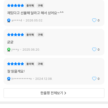
아서 덴트는 다시 한번 지구로 돌아오려다 샌드위치 제조의 대가라는 명예
로운 직위에 안주한다. 한편『은하수를 여행하는 히치하이커를 위한 안내
종이책
구매
서』는 비밀스럽게 변신하는 것처럼 보이고, 포드 프리펙트는 계속 도주하
재밌다고 선물해 달라고 해서 샀어요~^^
던 중 아서 덴트와 마주치는데, 아서의 딸은 막 포드의 우주선을 납치한 참
a****4
2026.05.02.
0
이다.
종이책
구매
굳굳
j***y
2025.06.20.
0
종이책
구매
잘 읽을게요!
h**********n
2024.12.08.
0
한줄평 전체보기