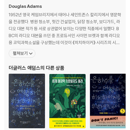
Douglas Adams
1952년 영국 케임브리지에서 태어나 세인트존스 칼리지에서 영문학
을 전공했다. 병원 청소부, 헛간 건설업자, 닭장 청소부, 보디가드, 라
디오 대본 작가 등 서로 상관없어 보이는 다양한 직종에서 일했다. B
BC의 라디오 대본을 쓰던 중 프로듀서인 사이먼 브렛과 함께 라디오
용 코믹과학소설을 구상했는데 이것이 《히치하이커》 시리즈의 시작
이다. 1978년 6회짜리 라디오 드라마로 시작된 히치하이커 시리즈
펼쳐보기
는 폭발적인 인기를 등에 업고 텔레비전 드라마, 음반, 컴퓨터, 게임,
연극, 영화, 심지어 타월에 이르기까지 온갖 버전으로 확장되었다. 우
더글러스 애덤스
의 다른 상품
주적 상상력과 날카로운 풍자가 빛나는 이 시리즈