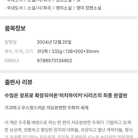
국내도서
소설/시/희곡
영미소설
영미 장편소설
품목정보
발행일
2004년 12월 20일
쪽수, 무게, 크기
312쪽 | 332g | 128*200*30mm
ISBN13
9788970134802
출판사 리뷰
수많은 장르로 확장되어온‘히치하이커’시리즈의 최종 완결판
기괴하고 우스꽝스러운 자유분방한 우화의 세계
이 책은 우주를 배경으로 하는 한 편의 자유분방한 우화다. 기발하고 유쾌
한 상상력, 엉뚱하고 황당한 장치와 대화들, 과장되고 별난 캐릭터들, 형식
과 권위를 파괴하는 자유로움, 진지한 주제들을 사소한 농담처럼 희화화하