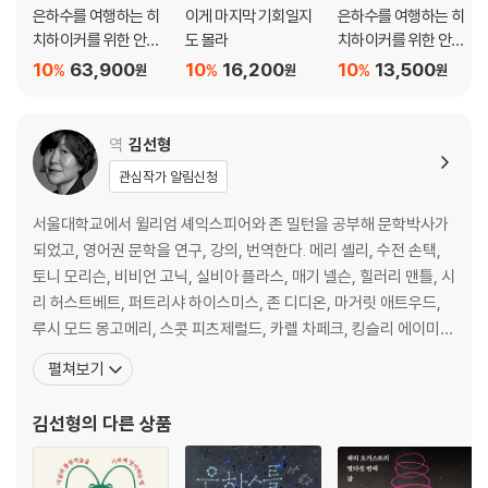
은하수를 여행하는 히
이게 마지막 기회일지
은하수를 여행하는 히
치하이커를 위한 안내
도 몰라
치하이커를 위한 안내
서 합본
서 5
10
63,900
10
16,200
10
13,500
%
%
%
원
원
원
역
김선형
관심작가 알림신청
서울대학교에서 윌리엄 셰익스피어와 존 밀턴을 공부해 문학박사가
되었고, 영어권 문학을 연구, 강의, 번역한다. 메리 셸리, 수전 손택,
토니 모리슨, 비비언 고닉, 실비아 플라스, 매기 넬슨, 힐러리 맨틀, 시
리 허스트베트, 퍼트리샤 하이스미스, 존 디디온, 마거릿 애트우드,
루시 모드 몽고메리, 스콧 피츠제럴드, 카렐 차페크, 킹슬리 에이미
스, 더글러스 애덤스 등 다양한 작가들의 작품을 번역했다. 2010년
펼쳐보기
유영번역상을 수상했다. 2025년, 제인 오스틴 탄생 250주년을 기념
하며 『오만과 편견』 『이성과 감성』을 새로 옮기고, 젊은 시절 제인 오
김선형
의 다른 상품
스틴의 세계를 구석구석 포착한