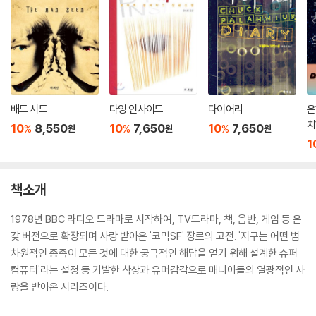
배드 시드
다잉 인사이드
다이어리
은
치
10
8,550
10
7,650
10
7,650
%
%
%
원
원
원
서
1
책소개
1978년 BBC 라디오 드라마로 시작하여, TV드라마, 책, 음반, 게임 등 온
갖 버전으로 확장되며 사랑 받아온 '코믹SF' 장르의 고전. '지구는 어떤 범
차원적인 종족이 모든 것에 대한 궁극적인 해답을 얻기 위해 설계한 슈퍼
컴퓨터'라는 설정 등 기발한 착상과 유머감각으로 매니아들의 열광적인 사
랑을 받아온 시리즈이다.