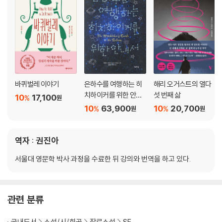
바퀴벌레 이야기
은하수를 여행하는 히
해리 오거스트의 열다
치하이커를 위한 안내
섯 번째 삶
10
17,100
%
원
서 합본
10
63,900
10
20,700
%
%
원
원
역자 : 권진아
서울대 영문학 박사 과정을 수료한 뒤 강의와 번역을 하고 있다.
관련 분류
국내도서
소설/시/희곡
장르소설
SF