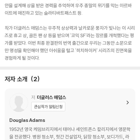
안을 설계해 상을 받은 경력을 추억하며 우주 종말의 위기를 막는 아르바
이트에 매진하고 있는 슬라티바트패스트 등.
작가 더글러스 애덤스는 우주적 상상력과 날카로운 풍자가 빛나는 이 시리
즈로 휴고 상, 골든 팬 상 등을 받으며 '코믹 SF'라는 장르를 개척했다는 평
가를 받았다. 이번 최종 완결판의 번역 출간으로 우리는 그동안 소문으로
만 명성을 확인해야 했던 아쉬움을 털고 '히치하이커' 시리즈의 진면목을
경험하게 될 것이다.
저자 소개
2
저
더글러스 애덤스
관심작가 알림신청
Douglas Adams
1952년 영국 케임브리지에서 태어나 세인트존스 칼리지에서 영문학
을 전공했다. 병원 청소부, 헛간 건설업자, 닭장 청소부, 보디가드, 라