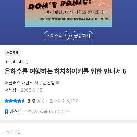
사이즈비교
공유하기
소득공제
mephisto
은하수를 여행하는 히치하이커를 위한 안내서 5
더글러스 애덤스
저
김선형
역
책세상
2005.01.15.
8.9
판매지수
5,232
85
베스트
소설/시/희곡 top100 1주
15,000
원