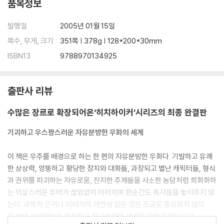
품목정보
발행일
2005년 01월 15일
쪽수, 무게, 크기
351쪽 | 378g | 128*200*30mm
ISBN13
9788970134925
출판사 리뷰
수많은 장르로 확장되어온‘히치하이커’시리즈의 최종 완결판
기괴하고 우스꽝스러운 자유분방한 우화의 세계
이 책은 우주를 배경으로 하는 한 편의 자유분방한 우화다. 기발하고 유쾌
한 상상력, 엉뚱하고 황당한 장치와 대화들, 과장되고 별난 캐릭터들, 형식
과 권위를 파괴하는 자유로움, 진지한 주제들을 사소한 농담처럼 희화화하
는 익살스러운 유머가 끊임없이 이어지며 한순간도 독자들을 놓아주지 않
는다. 과학적 근거나 이야기의 개연성 같은 것은 조금도 중요하지 않다.
이 책이 설계해놓은 복잡하고 황당무계한 세계를 잠깐 들여다보자.