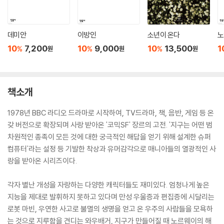
데미안
이방인
소년이 온다
노
10
7,200
10
9,000
10
13,500
1
%
%
%
원
원
원
책소개
1978년 BBC 라디오 드라마로 시작하여, TV드라마, 책, 음반, 게임 등 온
갖 버전으로 확장되며 사랑 받아온 '코믹SF' 장르의 고전. '지구는 어떤 범
차원적인 종족이 모든 것에 대한 궁극적인 해답을 얻기 위해 설계한 슈퍼
컴퓨터'라는 설정 등 기발한 착상과 유머감각으로 매니아들의 열광적인 사
랑을 받아온 시리즈이다.
각자 별난 개성을 자랑하는 다양한 캐릭터들도 재미있다. 엄청나게 높은
지능을 제대로 발휘하지 못하고 있다며 만성 우울증과 편집증에 시달리는
로봇 마빈, 우연한 사고로 불멸의 생명을 얻고 온 우주의 사람들을 모욕하
는 것으로 지루함을 견디는 와우배거, 지구가 만들어질 때 노르웨이의 해