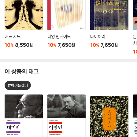
배드 시드
다잉 인사이드
다이어리
은
치
10
8,550
10
7,650
10
7,650
%
%
%
원
원
원
서
1
이 상품의 태그
#아이돌셀러