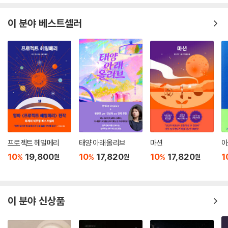
이 분야 베스트셀러
프로젝트 헤일메리
태양 아래 올리브
마션
아
10
19,800
10
17,820
10
17,820
1
%
%
%
원
원
원
이 분야 신상품