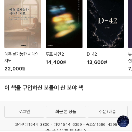
예측 불가능한 시대의
루프 사인 2
D-42
뉴
지도
점
14,400
13,600
원
원
22,000
7
원
이 책을 구입하신 분들이 산 분야 책
로그인
최근 본 상품
주문/배송
고객센터 1544-3800
티켓 1544-6399
중고샵 1566-4295