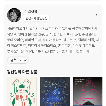
역
김선형
관심작가 알림신청
서울대학교에서 윌리엄 셰익스피어와 존 밀턴을 공부해 문학박사가
되었고, 영어권 문학을 연구, 강의, 번역한다. 메리 셸리, 수전 손택,
토니 모리슨, 비비언 고닉, 실비아 플라스, 매기 넬슨, 힐러리 맨틀, 시
리 허스트베트, 퍼트리샤 하이스미스, 존 디디온, 마거릿 애트우드,
루시 모드 몽고메리, 스콧 피츠제럴드, 카렐 차페크, 킹슬리 에이미
스, 더글러스 애덤스 등 다양한 작가들의 작품을 번역했다. 2010년
펼쳐보기
유영번역상을 수상했다. 2025년, 제인 오스틴 탄생 250주년을 기념
하며 『오만과 편견』 『이성과 감성』을 새로 옮기고, 젊은 시절 제인 오
김선형
의 다른 상품
스틴의 세계를 구석구석 포착한