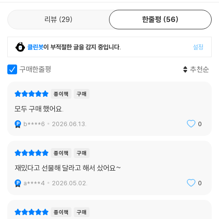
다. 그들은 과연 우주를 구할 수 있을까? 삶과 우주와 모든 것에 대한 명백
한 해답을 찾을 수 있을까?
리뷰
29
한줄평
56
〈안녕히, 그리고 물고기는 고마웠어요〉
지구가 파괴되기 바로 직전에, 작은 카페에 앉아 어떻게 하면 착하고 행복
클린봇
이 부적절한 글을 감지 중입니다.
설정
한 세상을 만들 수 있는지 깨달았던 여자를 기억하는지? 이 책은 그녀의 이
야기다. 지구가 다시 살아난 대신 사라진 돌고래들은 모두 어디로 갔을까?
구매한줄평
추천순
그동안 무슨 일이 있었던 걸까?
젊은 자포드 안전하게 처리하다
종이책
구매
모종의 비밀을 싣고 블랙홀로 향하던 ‘완벽하게 안전한 배’가 침몰한다. 침
모두 구매 했어요.
몰의 원인은 다름 아닌 바닷가재 요리……역사상 가장 위험한 생물, 시리
b****6
2026.06.13.
0
우스 사이버네틱스 주식회사가 디자인한 주문용 합성 인격의 운명은 어떻
게 될까?
종이책
구매
〈대체로 무해함〉
재밌다고 선물해 달라고 해서 샀어요~
아서 덴트는 다시 한번 지구로 돌아오려다 샌드위치 제조의 대가라는 명예
a****4
2026.05.02.
0
로운 직위에 안주한다. 한편『은하수를 여행하는 히치하이커를 위한 안내
서』는 비밀스럽게 변신하는 것처럼 보이고, 포드 프리펙트는 계속 도주하