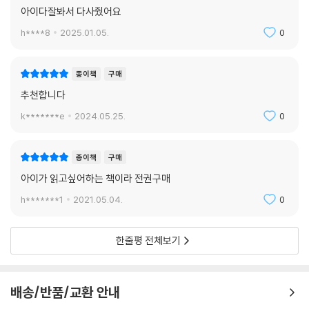
던 중 아서 덴트와 마주치는데, 아서의 딸은 막 포드의 우주선을 납치한 참
종이책
구매
이다.
아이다잘봐서 다사줬어요
h****8
2025.01.05.
0
종이책
구매
추천합니다
k*******e
2024.05.25.
0
종이책
구매
아이가 읽고싶어하는 책이라 전권구매
h*******1
2021.05.04.
0
한줄평 전체보기
배송/반품/교환 안내