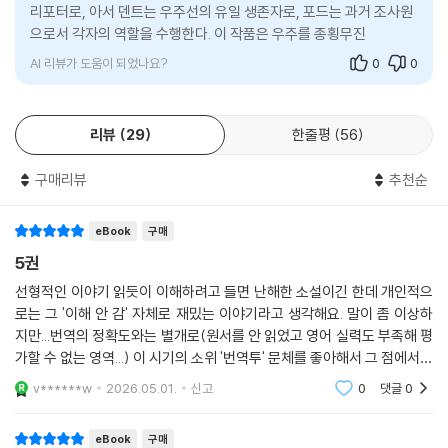
리포터로, 아서 덴트는 우주선의 유일 생존자로, 포드는 과거 조사원
구가 만들어질 때 노르웨이의 해안을 설계해 상을 받은 경력을 추억하며
으로서 각자의 역할을 수행한다. 이 작품은 우주를 종횡무진 여행한
우주 종말의 위기를 막는 아르바이트에 매진하고 있는 슬라티바트패스
후 지구로 돌아와 마지막을 맞이하는 과정을 담고
트…….
AI 리뷰가 도움이 되었나요?
0
0
그 밖에도 특별하기 짝이 없는 무수한 인물들과 무수한 물건들, 또 무수한
행성들과 무수한 사건들이 우주와 지구와 선사 시대와 몇조 년 후를 오가
리뷰
29
한줄평
56
며 펼쳐진다. 독자들이 할 일은 지나가는 우주선을 얻어 타고, 웃느라 가끔
씩 눈물을 찔금거리며 이 특별한 시공간 여행에 몸을 맡기는 것뿐이다.
구매리뷰
추천순
무심한 듯 사소한 듯, 심오하고 철학적인 거대한 농담
eBook
구매
이 기발하고 우스운 이야기는 그럼에도 불구하고 한편으로 대단히 심오하
5권
며 날카롭다. 우스꽝스러운 이야기들이 폭소처럼 터져나오는 가운데 삶과
선형적인 이야기 읽듯이 이해하려고 들면 난해한 소설이긴 한데 개인적으
우주의 근원적 의미를 묻는 질문들과 인간과 문명에 대한 비판이 자연스럽
로는 그 '이해 안 감' 자체로 재밌는 이야기라고 생각해요. 말이 좀 이상하
게 섞여들기 때문이다. 우주는 어떻게 해서 만들어졌는가? 삶의 궁극적인
지만...번역의 정확도와는 별개로(원서를 안 읽었고 영어 실력도 부족해 평
의미는 무엇인가? 우리에게 익숙한 도덕과 가치관들은 정당한가? 현대 문
가할 수 없는 영역...) 이 시기의 소위 '번역투' 문체를 좋아해서 그 점에서도
명과 과학의 미래는 어떻게 될 것인가? 어떻게 하면 더 아름다운 세상을 만
즐겁게 읽었습니다.
v******w
2026.05.01.
신고
0
댓글
0
들 수 있는가?