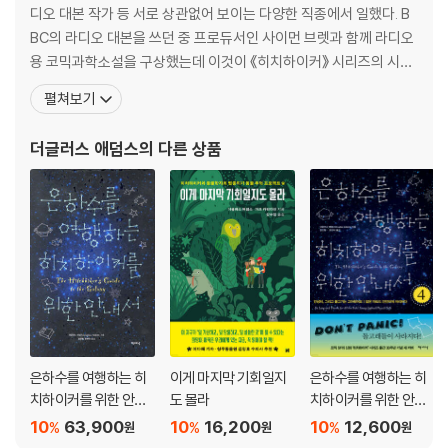
디오 대본 작가 등 서로 상관없어 보이는 다양한 직종에서 일했다. B
BC의 라디오 대본을 쓰던 중 프로듀서인 사이먼 브렛과 함께 라디오
용 코믹과학소설을 구상했는데 이것이 《히치하이커》 시리즈의 시작
이다. 1978년 6회짜리 라디오 드라마로 시작된 히치하이커 시리즈
펼쳐보기
는 폭발적인 인기를 등에 업고 텔레비전 드라마, 음반, 컴퓨터, 게임,
연극, 영화, 심지어 타월에 이르기까지 온갖 버전으로 확장되었다. 우
더글러스 애덤스
의 다른 상품
주적 상상력과 날카로운 풍자가 빛나는 이 시리즈
은하수를 여행하는 히
이게 마지막 기회일지
은하수를 여행하는 히
치하이커를 위한 안내
도 몰라
치하이커를 위한 안내
서 합본
서 4
10
63,900
10
16,200
10
12,600
%
%
%
원
원
원