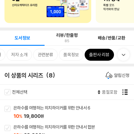
리뷰/한줄평
도서정보
배송/반품/교환
85
개
저자 소개
관련분류
품목정보
출판사 리뷰
이 상품의 시리즈
8
알림신청
전체선택
품절포함
은하수를 여행하는 히치하이커를 위한 안내서 6
10
19,800
%
원
은하수를 여행하는 히치하이커를 위한 안내서 합본