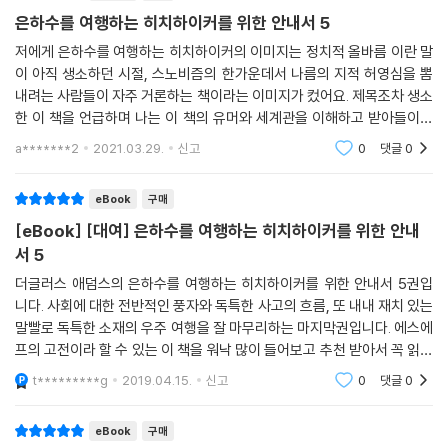
eBook
구매
단, 이 책이 질문을 던지는 방식은 심각하지도, 진지하지도 않다. 온갖 인물
은하수를 여행하는 히치하이커를 위한 안내서 5
과 사건들이 시공간을 넘나들며 숨가쁘게 얽혀드는 가운데 그저 무심한
듯, 사소한 농담을 하듯, 불쑥 끼어들거나 짐짓 뒤로 물러나는 식이다. 아주
저에게 은하수를 여행하는 히치하이커의 이미지는 정치적 올바름 이란 말
이 아직 생소하던 시절, 스노비즘의 한가운데서 나름의 지적 허영심을 뽐
의미심장한 미소를 띠며 툭 내뱉는 물음 속에 삶과 우주의 근원에 대한 성
내려는 사람들이 자주 거론하는 책이라는 이미지가 컸어요. 제목조차 생소
찰이 담겨 있으며, 인간의 탐욕과 어리석음에 대한 비판이 숨어 있는 것이
한 이 책을 언급하며 나는 이 책의 유머와 세계관을 이해하고 받아들이고
다.
즐기며 사유하는 사람이야 하는 글들을 많이 봐왔거든요. 그 이후 영화가
은하계 이곳저곳에서 저마다의 방식으로 살아가고 있는 우주인들, 그리고
a*******2
2021.03.29.
신고
0
댓글
0
개봉하고 책이 번
자신들이 초대형 유기체 컴퓨터의 일부라는 사실을 눈치 채지 못하고 살아
가는 원숭이의 후예들은 어떤 해답을 찾을 수 있을까? 더글러스 애덤스라
eBook
구매
면, 골치 아픈 물음일랑 잊어버리고 그저 여행에 충실하라고 충고할 법도
[eBook] [대여] 은하수를 여행하는 히치하이커를 위한 안내
하지만, 이 책에 스며 있는 진지한 성찰과 날카로운 풍자의 지점을 찾다보
서 5
는 것도 이 특별한 책을 읽는 또 하나의 방법일 것이다.
더글러스 애덤스의 은하수를 여행하는 히치하이커를 위한 안내서 5권입
니다. 사회에 대한 전반적인 풍자와 독특한 사고의 흐름, 또 내내 재치 있는
히치하이커가 되어 은하수를 여행하는 특별한 경험 ― 완결판 각권 스케
말빨로 독특한 소재의 우주 여행을 잘 마무리하는 마지막권입니다. 에스에
치
프의 고전이라 할 수 있는 이 책을 워낙 많이 들어보고 추천 받아서 꼭 읽어
보고 싶었지만 좋아하지 않는 장르라 많이 망설여 졌었는데 진 작 읽을 걸
t*********g
2019.04.15.
신고
0
댓글
0
〈안내서에 대한 안내〉
후회 했습니
라디오 드라마로 시작해 텔레비전 드라마, 음반, 컴퓨터 게임, 연극, 책, 영