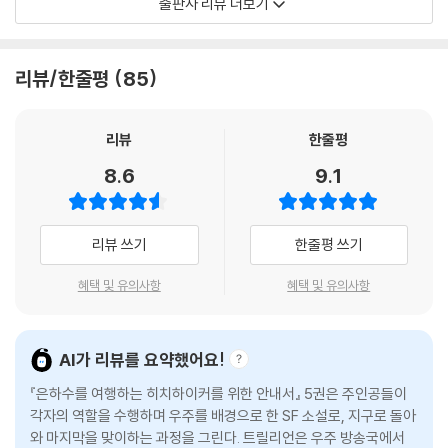
출판사 리뷰 더보기
이 책에 따르면, 지구는 어떤 초지성적이고 범차원적인 종족이 설계한 거
대한 슈퍼컴퓨터다. 이 종족은 삶, 우주 그리고 모든 것에 대한 궁극적 해답
리뷰/한줄평
85
을 구하기 위해 ‘깊은 생각’이라는 슈퍼컴퓨터를 만들고, 깊은 생각은 750
만 년 동안 계산과 추정을 거듭한 끝에 마침내 해답을 공표한다. 그리고 이
해답의 의미를 알기 위해서는 자신보다 훨씬 더 크고 뛰어난 컴퓨터가 필
리뷰
한줄평
요하다며 이것을 설계한다. 이 컴퓨터의 이름이 바로 지구다. 그런데 계산
8.6
9.1
결과가 출력되려는 결정적인 순간에, 지구는 초공간 이동용 우회로를 건설
하려는 우주인들에 의해 파괴되고 만다.
리뷰 쓰기
한줄평 쓰기
지구 파괴 직전에 극적으로 탈출한 아서 덴트는 친구들과 함께 은하계를
떠돌며 온갖 모험을 경험하게 된다. 순식간에 5조 7,600억 년 후로 이동하
혜택 및 유의사항
혜택 및 유의사항
기도 하는 초고속 항해의 여정에서 아서 일행은 시간 여행이 한 시대와 다
른 시대의 차이점을 잠식한다고 주장하면서 ‘실시간 캠페인’을 펼치는 사
람들을 비롯, 각자 별난 개성을 자랑하는 다양한 캐릭터들을 만난다. 엄청
AI가 리뷰를 요약했어요!
나게 높은 지능을 제대로 발휘하지 못하고 있다며 만성 우울증과 편집증에
시달리는 로봇 마빈, 몸과 정신이 이혼 소송 중인 상태로 ‘모든 관점 보텍
『은하수를 여행하는 히치하이커를 위한 안내서』 5권은 주인공들이
각자의 역할을 수행하며 우주를 배경으로 한 SF 소설로, 지구로 돌아
스’라는 고문 장치를 관리하는 가그라바르, 우연한 사고로 불멸의 생명을
와 마지막을 맞이하는 과정을 그린다. 트릴리언은 우주 방송국에서
얻고 온 우주의 사람들을 모욕하는 것으로 지루함을 견디는 와우배거, 지