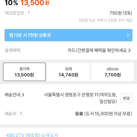
10
13,500
YES포인트
750원 (5%)
5만원 이상 구매 시 2천원 추가 적립
앱 다운 시 1천원 상품권
결제혜택
카드/간편결제 혜택을 확인하세요
종이책
원제
eBook
13,500
원
14,740
원
7,700
원
배송안내
서울특별시 영등포구 은행로 11(여의도동,
변경
일신빌딩)
배송비
유료
(도서 15,000원 이상 무료)
KBS 2TV 〈북유럽〉 소개 도서