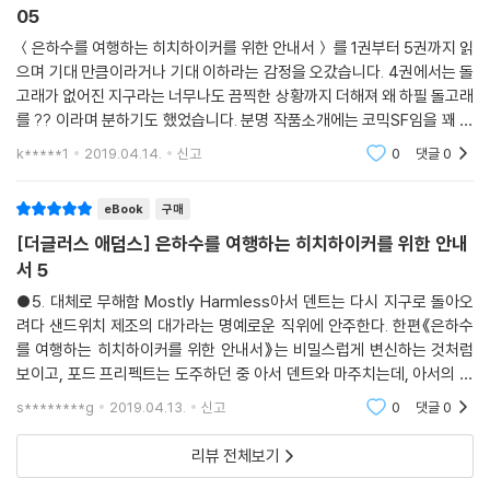
eBook
구매
화 등 온갖 버전으로 확장과 진화를 거듭해온 ‘히치하이커’ 시리즈의 숨은
역사. 작가가 직접 들려주는, 지구 행성을 떠나는 방법에 대한 아주 실질적
05
인 정보가 함께 실려 있다.
＜은하수를 여행하는 히치하이커를 위한 안내서＞ 를 1권부터 5권까지 읽
은하수를 여행하는 히치하이커를 위한 안내서
으며 기대 만큼이라거나 기대 이하라는 감정을 오갔습니다. 4권에서는 돌
우주인들의 초공간 우회로 건설 때문에 지구라는 컴퓨터가 파괴된다. 가까
고래가 없어진 지구라는 너무나도 끔찍한 상황까지 더해져 왜 하필 돌고래
스로 탈출한 최후의 지구인 아서 덴트는 우주의 히치하이커 포드 프리펙트
를 ?? 이라며 분하기도 했었습니다. 분명 작품소개에는 코믹SF임을 꽤 강
와 함께 머리가 둘 달린 전 은하계 대통령 자포드 비블브락스 그리고 육 개
조하고 있는데 명백히 이 작품은 코믹 이라기보다는 블랙조크에 가깝습니
k*****1
2019.04.14.
신고
0
댓글
0
다. 그래서 결말 역
월 전 지구를 떠났던 트릴리언을 만난다. 이들이 함께하는 특별한 시공간
여행에 어떤 일들이 펼쳐질까?
eBook
구매
[더글러스 애덤스] 은하수를 여행하는 히치하이커를 위한 안내
〈우주의 끝에 있는 레스토랑〉
서 5
우주가 끝나는 순간으로 쏘아올려져 부서진 행성의 잔해 위에 만들어진 레
스토랑 밀리웨이스. 당신은 몇 번이고 원하는 만큼 이곳에 와서 우주의 모
●5. 대체로 무해함 Mostly Harmless아서 덴트는 다시 지구로 돌아오
려다 샌드위치 제조의 대가라는 명예로운 직위에 안주한다. 한편《은하수
든 피조물들이 폭발하는 광경을 지켜보며 호화스러운 만찬을 즐길 수 있
를 여행하는 히치하이커를 위한 안내서》는 비밀스럽게 변신하는 것처럼
다.
보이고, 포드 프리펙트는 도주하던 중 아서 덴트와 마주치는데, 아서의 딸
은 막 포드의 우주선을 납치한 참이다.●☆일어날 일은 일어나게 마련이다
〈삶, 우주 그리고 모든 것〉
s********g
2019.04.13.
신고
0
댓글
0
☆이런 결말이라니! 이
선사 시대 지구의 동굴 속에서 턱수염에 토끼뼈를 끼우고 있는 아서 덴트.
리뷰 전체보기
이제 그와 친구들은 우주를 파괴하려는 크리킷 행성의 계획을 저지해야 한