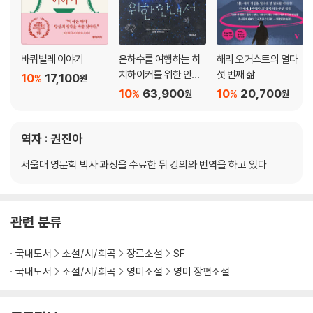
바퀴벌레 이야기
은하수를 여행하는 히
해리 오거스트의 열다
치하이커를 위한 안내
섯 번째 삶
10
17,100
%
원
서 합본
10
63,900
10
20,700
%
%
원
원
역자 : 권진아
서울대 영문학 박사 과정을 수료한 뒤 강의와 번역을 하고 있다.
관련 분류
국내도서
소설/시/희곡
장르소설
SF
국내도서
소설/시/희곡
영미소설
영미 장편소설