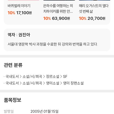
바퀴벌레 이야기
은하수를 여행하는 히
해리 오거스트의 열다
치하이커를 위한 안내
섯 번째 삶
10
17,100
%
원
서 합본
10
63,900
10
20,700
%
%
원
원
역자 : 권진아
서울대 영문학 박사 과정을 수료한 뒤 강의와 번역을 하고 있다.
관련 분류
국내도서
소설/시/희곡
장르소설
SF
국내도서
소설/시/희곡
영미소설
영미 장편소설
품목정보
발행일
2005년 01월 15일