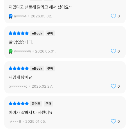
재밌다고 선물해 달라고 해서 샀어요~
〈안녕히, 그리고 물고기는 고마웠어요〉
지구가 파괴되기 바로 직전에, 작은 카페에 앉아 어떻게 하면 착하고 행복
a****4
2026.05.02.
0
한 세상을 만들 수 있는지 깨달았던 여자를 기억하는지? 이 책은 그녀의 이
야기다. 지구가 다시 살아난 대신 사라진 돌고래들은 모두 어디로 갔을까?
eBook
구매
그동안 무슨 일이 있었던 걸까?
잘 읽었습니다.
젊은 자포드 안전하게 처리하다
모종의 비밀을 싣고 블랙홀로 향하던 ‘완벽하게 안전한 배’가 침몰한다. 침
v******w
2026.05.01.
0
몰의 원인은 다름 아닌 바닷가재 요리……역사상 가장 위험한 생물, 시리
우스 사이버네틱스 주식회사가 디자인한 주문용 합성 인격의 운명은 어떻
eBook
구매
게 될까?
재밌게 봤어요
〈대체로 무해함〉
b*******o
2025.02.27.
0
아서 덴트는 다시 한번 지구로 돌아오려다 샌드위치 제조의 대가라는 명예
로운 직위에 안주한다. 한편『은하수를 여행하는 히치하이커를 위한 안내
종이책
구매
서』는 비밀스럽게 변신하는 것처럼 보이고, 포드 프리펙트는 계속 도주하
던 중 아서 덴트와 마주치는데, 아서의 딸은 막 포드의 우주선을 납치한 참
아이가 잘봐서 다 사줬어요
이다.
h****8
2025.01.05.
0