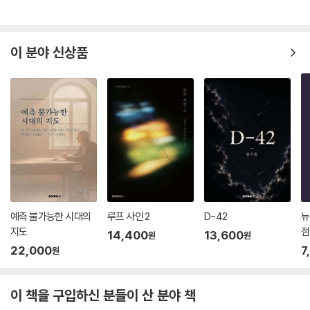
이 분야 신상품
예측 불가능한 시대의
루프 사인 2
D-42
뉴
지도
점
14,400
13,600
원
원
22,000
7
원
이 책을 구입하신 분들이 산 분야 책