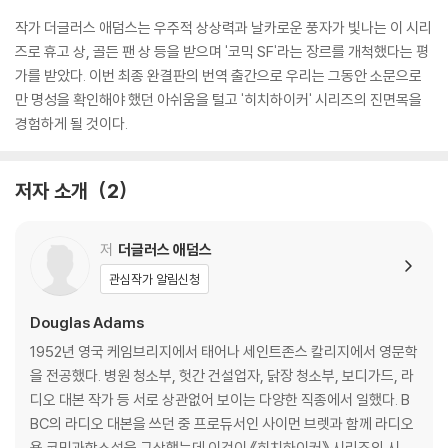
작가 더글러스 애덤스는 우주적 상상력과 날카로운 풍자가 빛나는 이 시리
즈로 휴고 상, 골든 팬 상 등을 받으며 '코믹 SF'라는 장르를 개척했다는 평
가를 받았다. 이번 최종 완결판의 번역 출간으로 우리는 그동안 소문으로
만 명성을 확인해야 했던 아쉬움을 털고 '히치하이커' 시리즈의 진면목을
경험하게 될 것이다.
저자 소개
2
저
더글러스 애덤스
관심작가 알림신청
Douglas Adams
1952년 영국 케임브리지에서 태어나 세인트존스 칼리지에서 영문학
을 전공했다. 병원 청소부, 헛간 건설업자, 닭장 청소부, 보디가드, 라
디오 대본 작가 등 서로 상관없어 보이는 다양한 직종에서 일했다. B
BC의 라디오 대본을 쓰던 중 프로듀서인 사이먼 브렛과 함께 라디오
용 코믹과학소설을 구상했는데 이것이 《히치하이커》 시리즈의 시작