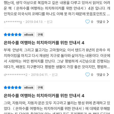
듯, 사소한 농담을 하듯, 불쑥 끼어들거나 짐짓 뒤로 물러나는 식이다. 아주
했는데, 생각 이상으로 복잡하고 깊은 내용을 다루고 있어서 읽어도 어려
운 책 ＜은하수를 여행하는 히치하이커를 위한 안내서＞ 4권 입니다. 개
의미심장한 미소를 띠며 툭 내뱉는 물음 속에 삶과 우주의 근원에 대한 성
인적으로 미국식의 코메디를 하나도 이해 못 하기 때문에 웃음포인트도 잘
찰이 담겨 있으며, 인간의 탐욕과 어리석음에 대한 비판이 숨어 있는 것이
모르겠어서 더 힘들었네요. 마지막 권은 조금이라도 이해할 수 있기를 바
다.
s********g
2019.04.13.
신고
0
댓글
0
랍니다.
은하계 이곳저곳에서 저마다의 방식으로 살아가고 있는 우주인들, 그리고
자신들이 초대형 유기체 컴퓨터의 일부라는 사실을 눈치 채지 못하고 살아
eBook
구매
가는 원숭이의 후예들은 어떤 해답을 찾을 수 있을까? 더글러스 애덤스라
은하수를 여행하는 히치하이커를 위한 안내서 4
면, 골치 아픈 물음일랑 잊어버리고 그저 여행에 충실하라고 충고할 법도
부제: 안녕히. 그리고 물고기는 고마웠어요. 아서 텐드가 8년의 은하수 히
하지만, 이 책에 스며 있는 진지한 성찰과 날카로운 풍자의 지점을 찾다보
치하이킹을 마치고 다시 재생된 지구로 돌아와 살아가는 내용이다. 이곳에
는 것도 이 특별한 책을 읽는 또 하나의 방법일 것이다.
서 사랑하는 여인 펜처치를 만난다. 그냥 평범하게 시간순으로 진행되는
데다가, 배경도 지구뿐이다. 평범한 생활이 가장 좋은 것이지만, 평범하게
히치하이커가 되어 은하수를 여행하는 특별한 경험 ― 완결판 각권 스케
사는 게 제일 힘든 일이기도 하다. 아서덴트와 펜처치는 다시 우주 히치하
d***********2
2019.04.11.
신고
0
댓글
0
치
이킹을 준비한다
〈안내서에 대한 안내〉
eBook
구매
라디오 드라마로 시작해 텔레비전 드라마, 음반, 컴퓨터 게임, 연극, 책, 영
은하수를 여행하는 히치하이커를 위한 안내서 4
화 등 온갖 버전으로 확장과 진화를 거듭해온 ‘히치하이커’ 시리즈의 숨은
그와, 자동차와, 자동차 문은 모두 지구라고 불리는 행성 위에 존재하고 있
역사. 작가가 직접 들려주는, 지구 행성을 떠나는 방법에 대한 아주 실질적
었다. ＜은하수를 여행하는 히치하이커를 위한 안내서＞에 대체로 무해함
인 정보가 함께 실려 있다.