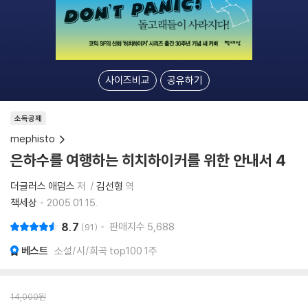
사이즈비교
공유하기
소득공제
mephisto
은하수를 여행하는 히치하이커를 위한 안내서 4
더글러스 애덤스
저
김선형
역
책세상
2005.01.15.
8.7
판매지수
5,688
91
베스트
소설/시/희곡 top100 1주
14,000
원