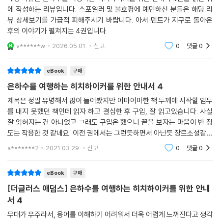
트…….
에 작성하는 리뷰입니다. 스포일러 및 불호평에 예민하신 분들은 해당 리
뷰 상세보기를 가급적 피해주시기 바랍니다. 아서 덴트가 지구로 돌아온
그 밖에도 특별하기 짝이 없는 무수한 인물들과 무수한 물건들, 또 무수한
후의 이야기가 펼쳐지는 4권입니다.
행성들과 무수한 사건들이 우주와 지구와 선사 시대와 몇조 년 후를 오가
v******w
2026.05.01.
신고
0
댓글
0
며 펼쳐진다. 독자들이 할 일은 지나가는 우주선을 얻어 타고, 웃느라 가끔
씩 눈물을 찔금거리며 이 특별한 시공간 여행에 몸을 맡기는 것뿐이다.
eBook
구매
무심한 듯 사소한 듯, 심오하고 철학적인 거대한 농담
은하수를 여행하는 히치하이커를 위한 안내서 4
제목은 정말 유명해서 많이 들어봤지만 어마어마한 책 두께에 시작할 엄두
이 기발하고 우스운 이야기는 그럼에도 불구하고 한편으로 대단히 심오하
를 내지 못했던 책인데 읽자 하고 결심한 후 구입, 잘 읽고있습니다. 사실
며 날카롭다. 우스꽝스러운 이야기들이 폭소처럼 터져나오는 가운데 삶과
잘 읽혀지는 건 아니었고 그래도 구입은 했으니 끝을 보자는 마음이 반 정
우주의 근원적 의미를 묻는 질문들과 인간과 문명에 대한 비판이 자연스럽
도는 작용한 것 같네요. 이전 권에서는 그런듯하면서 아닌듯 장르소설같은
게 섞여들기 때문이다. 우주는 어떻게 해서 만들어졌는가? 삶의 궁극적인
분위기를 풍기는데 이번 4권에서는 SF 장르소설의 분위기가 별로 나지 않
a*******2
2021.03.29.
신고
0
댓글
0
의미는 무엇인가? 우리에게 익숙한 도덕과 가치관들은 정당한가? 현대 문
는듯 작가 특유
명과 과학의 미래는 어떻게 될 것인가? 어떻게 하면 더 아름다운 세상을 만
eBook
구매
들 수 있는가?
[더글러스 애덤스] 은하수를 여행하는 히치하이커를 위한 안내
서 4
단, 이 책이 질문을 던지는 방식은 심각하지도, 진지하지도 않다. 온갖 인물
과 사건들이 시공간을 넘나들며 숨가쁘게 얽혀드는 가운데 그저 무심한
무대가 우주라서, 용어를 이해하기 어려워서 더욱 어렵게 느껴진다고 생각