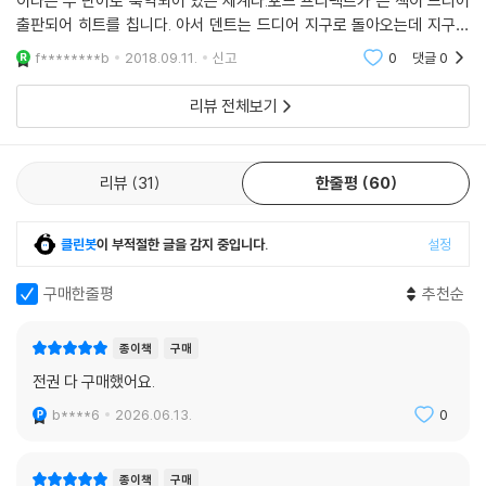
이라는 두 단어로 축약되어 있는 세계다.포드 프리펙트가 쓴 책이 드디어
은하수를 여행하는 히치하이커를 위한 안내서
출판되어 히트를 칩니다. 아서 덴트는 드디어 지구로 돌아오는데 지구는
우주인들의 초공간 우회로 건설 때문에 지구라는 컴퓨터가 파괴된다. 가까
폭발하지 않았고 페니의 동생과 사랑에 빠져요. 광활한 공간을 여행하다
f********b
2018.09.11.
신고
0
댓글
0
스로 탈출한 최후의 지구인 아서 덴트는 우주의 히치하이커 포드 프리펙트
다시 지구라는 익
와 함께 머리가 둘 달린 전 은하계 대통령 자포드 비블브락스 그리고 육 개
리뷰 전체보기
월 전 지구를 떠났던 트릴리언을 만난다. 이들이 함께하는 특별한 시공간
여행에 어떤 일들이 펼쳐질까?
리뷰
31
한줄평
60
〈우주의 끝에 있는 레스토랑〉
우주가 끝나는 순간으로 쏘아올려져 부서진 행성의 잔해 위에 만들어진 레
클린봇
이 부적절한 글을 감지 중입니다.
설정
스토랑 밀리웨이스. 당신은 몇 번이고 원하는 만큼 이곳에 와서 우주의 모
든 피조물들이 폭발하는 광경을 지켜보며 호화스러운 만찬을 즐길 수 있
구매한줄평
추천순
다.
종이책
구매
〈삶, 우주 그리고 모든 것〉
전권 다 구매했어요.
선사 시대 지구의 동굴 속에서 턱수염에 토끼뼈를 끼우고 있는 아서 덴트.
이제 그와 친구들은 우주를 파괴하려는 크리킷 행성의 계획을 저지해야 한
b****6
2026.06.13.
0
다. 그들은 과연 우주를 구할 수 있을까? 삶과 우주와 모든 것에 대한 명백
한 해답을 찾을 수 있을까?
종이책
구매