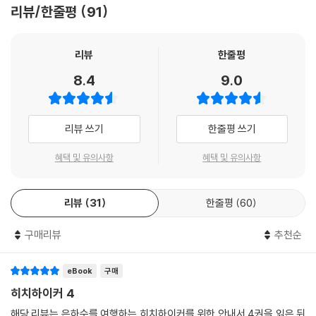
리뷰/한줄평
91
을 구하기 위해 ‘깊은 생각’이라는 슈퍼컴퓨터를 만들고, 깊은 생각은 750
만 년 동안 계산과 추정을 거듭한 끝에 마침내 해답을 공표한다. 그리고 이
해답의 의미를 알기 위해서는 자신보다 훨씬 더 크고 뛰어난 컴퓨터가 필
리뷰
한줄평
요하다며 이것을 설계한다. 이 컴퓨터의 이름이 바로 지구다. 그런데 계산
8.4
9.0
결과가 출력되려는 결정적인 순간에, 지구는 초공간 이동용 우회로를 건설
하려는 우주인들에 의해 파괴되고 만다.
리뷰 쓰기
한줄평 쓰기
지구 파괴 직전에 극적으로 탈출한 아서 덴트는 친구들과 함께 은하계를
떠돌며 온갖 모험을 경험하게 된다. 순식간에 5조 7,600억 년 후로 이동하
혜택 및 유의사항
혜택 및 유의사항
기도 하는 초고속 항해의 여정에서 아서 일행은 시간 여행이 한 시대와 다
른 시대의 차이점을 잠식한다고 주장하면서 ‘실시간 캠페인’을 펼치는 사
람들을 비롯, 각자 별난 개성을 자랑하는 다양한 캐릭터들을 만난다. 엄청
리뷰
31
한줄평
60
나게 높은 지능을 제대로 발휘하지 못하고 있다며 만성 우울증과 편집증에
시달리는 로봇 마빈, 몸과 정신이 이혼 소송 중인 상태로 ‘모든 관점 보텍
구매리뷰
추천순
스’라는 고문 장치를 관리하는 가그라바르, 우연한 사고로 불멸의 생명을
얻고 온 우주의 사람들을 모욕하는 것으로 지루함을 견디는 와우배거, 지
eBook
구매
구가 만들어질 때 노르웨이의 해안을 설계해 상을 받은 경력을 추억하며
히치하이커 4
우주 종말의 위기를 막는 아르바이트에 매진하고 있는 슬라티바트패스
해당 리뷰는 은하수를 여행하는 히치하이커를 위한 안내서 4권을 읽은 뒤