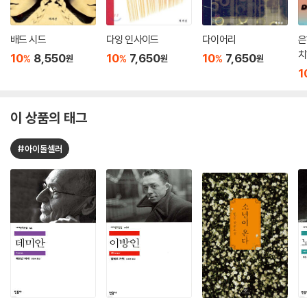
배드 시드
다잉 인사이드
다이어리
은
치
10
8,550
10
7,650
10
7,650
%
%
%
원
원
원
서
1
이 상품의 태그
#아이돌셀러