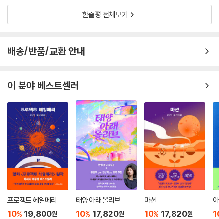
한줄평 전체보기
배송/반품/교환 안내
이 분야 베스트셀러
프로젝트 헤일메리
태양 아래 올리브
마션
아
10
19,800
10
17,820
10
17,820
1
%
%
%
원
원
원