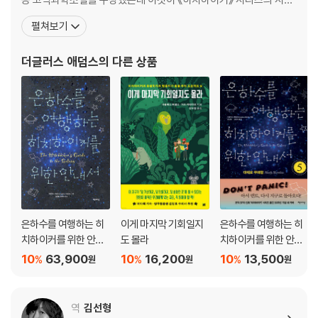
이다. 1978년 6회짜리 라디오 드라마로 시작된 히치하이커 시리즈
펼쳐보기
는 폭발적인 인기를 등에 업고 텔레비전 드라마, 음반, 컴퓨터, 게임,
연극, 영화, 심지어 타월에 이르기까지 온갖 버전으로 확장되었다. 우
더글러스 애덤스
의 다른 상품
주적 상상력과 날카로운 풍자가 빛나는 이 시리즈
은하수를 여행하는 히
이게 마지막 기회일지
은하수를 여행하는 히
치하이커를 위한 안내
도 몰라
치하이커를 위한 안내
서 합본
서 5
10
63,900
10
16,200
10
13,500
%
%
%
원
원
원
역
김선형