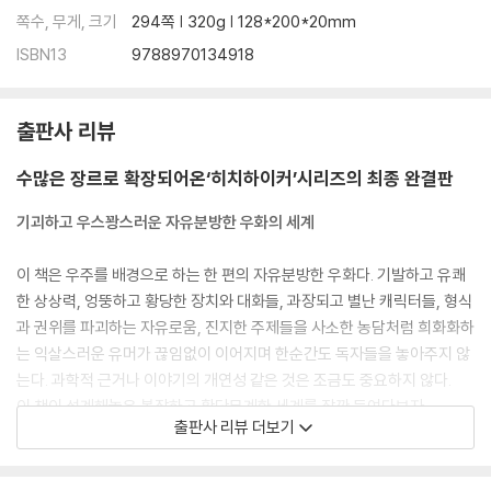
쪽수, 무게, 크기
294쪽 | 320g | 128*200*20mm
ISBN13
9788970134918
출판사 리뷰
수많은 장르로 확장되어온‘히치하이커’시리즈의 최종 완결판
기괴하고 우스꽝스러운 자유분방한 우화의 세계
이 책은 우주를 배경으로 하는 한 편의 자유분방한 우화다. 기발하고 유쾌
한 상상력, 엉뚱하고 황당한 장치와 대화들, 과장되고 별난 캐릭터들, 형식
과 권위를 파괴하는 자유로움, 진지한 주제들을 사소한 농담처럼 희화화하
는 익살스러운 유머가 끊임없이 이어지며 한순간도 독자들을 놓아주지 않
는다. 과학적 근거나 이야기의 개연성 같은 것은 조금도 중요하지 않다.
이 책이 설계해놓은 복잡하고 황당무계한 세계를 잠깐 들여다보자.
출판사 리뷰 더보기
이 책에 따르면, 지구는 어떤 초지성적이고 범차원적인 종족이 설계한 거
대한 슈퍼컴퓨터다. 이 종족은 삶, 우주 그리고 모든 것에 대한 궁극적 해답