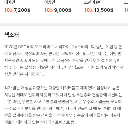
데미안
이방인
소년이 온다
노
10
7,200
10
9,000
10
13,500
1
%
%
%
원
원
원
책소개
1978년 BBC 라디오 드라마로 시작하여, TV드라마, 책, 음반, 게임 등 온
갖 버전으로 확장되며 사랑 받아온 '코믹SF' 장르의 고전. '지구는 어떤 범
차원적인 종족이 모든 것에 대한 궁극적인 해답을 얻기 위해 설계한 슈퍼
컴퓨터'라는 설정 등 기발한 착상과 유머감각으로 매니아들의 열광적인 사
랑을 받아온 시리즈이다.
각자 별난 개성을 자랑하는 다양한 캐릭터들도 재미있다. 엄청나게 높은
지능을 제대로 발휘하지 못하고 있다며 만성 우울증과 편집증에 시달리는
로봇 마빈, 우연한 사고로 불멸의 생명을 얻고 온 우주의 사람들을 모욕하
는 것으로 지루함을 견디는 와우배거, 지구가 만들어질 때 노르웨이의 해
안을 설계해 상을 받은 경력을 추억하며 우주 종말의 위기를 막는 아르바
이트에 매진하고 있는 슬라티바트패스트 등.