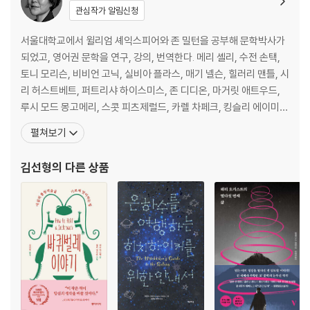
관심작가 알림신청
서울대학교에서 윌리엄 셰익스피어와 존 밀턴을 공부해 문학박사가
되었고, 영어권 문학을 연구, 강의, 번역한다. 메리 셸리, 수전 손택,
토니 모리슨, 비비언 고닉, 실비아 플라스, 매기 넬슨, 힐러리 맨틀, 시
리 허스트베트, 퍼트리샤 하이스미스, 존 디디온, 마거릿 애트우드,
루시 모드 몽고메리, 스콧 피츠제럴드, 카렐 차페크, 킹슬리 에이미
스, 더글러스 애덤스 등 다양한 작가들의 작품을 번역했다. 2010년
펼쳐보기
유영번역상을 수상했다. 2025년, 제인 오스틴 탄생 250주년을 기념
하며 『오만과 편견』 『이성과 감성』을 새로 옮기고, 젊은 시절 제인 오
김선형
의 다른 상품
스틴의 세계를 구석구석 포착한