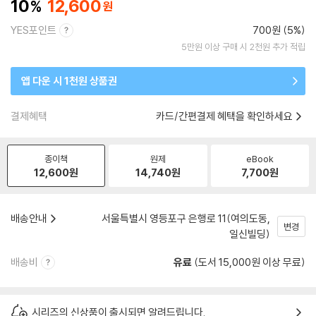
10
12,600
YES포인트
700원 (5%)
5만원 이상 구매 시 2천원 추가 적립
앱 다운 시 1천원 상품권
결제혜택
카드/간편결제 혜택을 확인하세요
종이책
원제
eBook
12,600
원
14,740
원
7,700
원
배송안내
서울특별시 영등포구 은행로 11(여의도동,
변경
일신빌딩)
배송비
유료
(도서 15,000원 이상 무료)
시리즈의 신상품이 출시되면 알려드립니다.