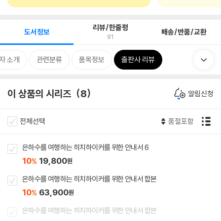
리뷰/한줄평
도서정보
배송/반품/교환
91
자 소개
관련분류
품목정보
출판사 리뷰
이 상품의 시리즈
8
알림신청
전체선택
품절포함
은하수를 여행하는 히치하이커를 위한 안내서 6
10
19,800
%
원
은하수를 여행하는 히치하이커를 위한 안내서 합본
10
63,900
%
원
은하수를 여행하는 히치하이커를 위한 안내서 합본