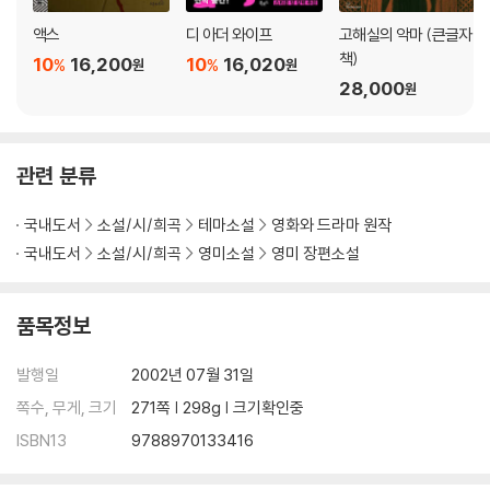
액스
디 아더 와이프
고해실의 악마 (큰글자
책)
10
16,200
10
16,020
%
%
원
원
28,000
원
관련 분류
국내도서
소설/시/희곡
테마소설
영화와 드라마 원작
국내도서
소설/시/희곡
영미소설
영미 장편소설
품목정보
발행일
2002년 07월 31일
쪽수, 무게, 크기
271쪽 | 298g | 크기확인중
ISBN13
9788970133416