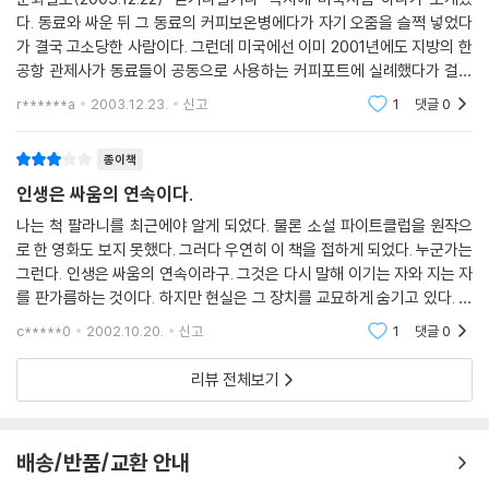
징하는 세상에서 가장 높은 파커 모리스 빌딩 폭파 작전을 벌이는데…….
다. 동료와 싸운 뒤 그 동료의 커피보온병에다가 자기 오줌을 슬쩍 넣었다
가 결국 고소당한 사람이다. 그런데 미국에선 이미 2001년에도 지방의 한
4. 난 세상의 쓰레기야! 난 세상의 쓰레기고 비열한 인간이야!
공항 관제사가 동료들이 공동으로 사용하는 커피포트에 실례했다가 걸려
서 감방에 다녀왔다고 한다. 쯧쯧. 도대체 왜들 그러는 걸까? 1962년생 문
r******a
2003.12.23.
신고
1
댓글
0
팔라닉이 그려내고 있는 군상들은 세상의 패배자다. 타일러는 스스로를 전
제작가 척 팔라닉의
염성 인간 쓰레기라 부른다. 잭 역시 자신은 쓰레기 더미에서 살고 있다고
생각한다.
종이책
타일러는 성형외과에서 내다버리는 병원쓰레기 더미에서 지방을 훔쳐다
인생은 싸움의 연속이다.
가 비누를 만든다. 그리고 말한다. “난 쓰레기야. 난 세상의 쓰레기고, 비열
나는 척 팔라니를 최근에야 알게 되었다. 물론 소설 파이트클럽을 원작으
한 인간이야. 내가 어떻게 사는지, 또 내 기분이 어떤지 알기나 해? 내가 뭘
로 한 영화도 보지 못했다. 그러다 우연히 이 책을 접하게 되었다. 누군가는
먹고 사는지, 내 아일 어떻게 키우는지, 병이 났을 때 진료비를 어떻게 내는
그런다. 인생은 싸움의 연속이라구. 그것은 다시 말해 이기는 자와 지는 자
지 아느냐고? 맞아. 난 무식하고, 사는 재미도 못 느끼고, 또 힘도 없어.”
를 판가름하는 것이다. 하지만 현실은 그 장치를 교묘하게 숨기고 있다. 개
인간, 조직간의 싸움에 사회적 처벌을 내리는 것이다. 그렇지만 어쩌랴. 싸
c*****0
2002.10.20.
신고
1
댓글
0
그리고 잭은 세상을 밑바닥에 빠뜨리고 싶어 한다. 왜냐하면 우리에겐 세
움에서
상의 쓰레기만 남겨졌으니까. 수천 년간 인간은 지구를 마구잡이로 손상시
리뷰 전체보기
켜왔다. 그리고 지금 남아 있는 건 쓰레기뿐이다. 이 쓰레기 더미에서 우리
가 할 수 있는 것은 세상을 거부하는 것이다. 팔라닉은 자신이 하고 싶었던
이야기를 소설 속에서 이렇게 표현한다.
배송/반품/교환 안내