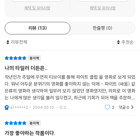
혜택 및 유의사항
혜택 및 유의사항
전 세계적인 센세이션을 불러일으켰던《파이트 클럽》은 미국 문단에서 신
선하고 반역적이라는 평가를 받고 있는 신예작가 척 팔라닉의 논쟁적이고
매우 독창적인 데뷔작이다. 장난기 넘치는 유머와 독설적인 사회 풍자를
리뷰
13
한줄평
0
능란하게 구사해내는 그는 이 시대의 가장 참신하고 흥미로운 작가로 평가
받고 있다. 그는 뒤틀려 있는 세상에서 패배자적인 삶을 살아가는 인간의
리뷰전체
추천순
광기와 중독에 집중한다. 특히 현대인들의 무의식 속에 침투해 있는 폭력,
섹스, 약물, 매스미디어 등에 주목하고 있다. 그리하여《파이트 클럽》《질식
종이책
Choke》 등에서 그가 그려내고 있는 현실은 정신 착란 직전의 모습을 하
나의 타일러 더든은..
고 있다. 척 팔라닉은 이러한 중독된 현실을 반영하되 비틀고 비판하고 풍
작년인가 주말에 우연히 티브이를 통해 파이트 클럽 을 영화로 보게 되었
자한다. 그가 그려내고 있는 인물들은 일상에서 겪게 되는 패배에서 벗어
다. 워낙 어두운 분위기의 영화를 좋아하지 않는 덕에 - 파이트 (싸움) 같
나기 위해 매우 독특한 방법을 선택한다.《파이트 클럽》의 타일러 더든이
은류의 영화라 생각하여 일부러 보지 않았던 영화였지만, 의외로 이 영화
찾아낸 방법은 폭력과 파괴다.
는 나에게 많은 생각을 불러 일으켰고, 최근에 기회가 되어 책을 주문하여
읽어보았다. 책은 영화에서 크게 벗어나지 않았다. 다만, 영화의 흐름은 극
a******2
2004.05.10.
신고
2
댓글
0
3.《파이트 클럽》, 세상과의 한판 승부
적으로 흘러
메이저 자동차 회사의 리콜 심사관 잭. 그의 유일한 낙은 가구 수집이다. 매
종이책
번 새로운 가구를 구입하면서 이번이 마지막이라 되뇌지만 그의 수집벽은
가장 좋아하는 작품이다.
쉽게 멈추지 않는다. 수집벽과 더불어 또 하나의 골칫거리는 불면증. 의사