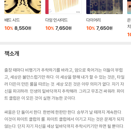
배드 시드
다잉 인사이드
다이어리
은
치
10
8,550
10
7,650
10
7,650
%
%
%
원
원
원
서
1
책소개
출장 때마다 비행기가 추락하기를 바라고, 암으로 죽어가는 이들이 부럽
고, 세상은 불만스럽기만 하다. 이 세상을 향해 내가 할 수 있는 것은, 타일
러 더든이 만든 룰을 따르는 것. 세상 모든 것은 아무 의미가 없다. 자기 자
신을 파괴하라. 인생의 밑바닥까지 추락해라. 그리고 무조건 싸워라. 파이
트 클럽은 이 모든 것이 실현 가능한 곳이다.
싸움은 단 둘이서 한다. 한번에 한판만 한다. 승부가 날 때까지 계속한다.
이것이 파이트 클럽의 룰. 파이트 클럽에서 이기고 지는 것은 문제가 되지
않는다. 단지 자기 자신을 세상 밑바닥까지 추락시키기만 하면 될 뿐이다.