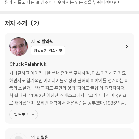
뭔가 새롭고 나은 걸 창조하기 위해서는 모든 것을 부숴버려야 한다.
저자 소개
2
저
척 팔라닉
관심작가 알림신청
Chuck Palahniuk
시니컬하고 아이러니한 블랙 유머를 구사하며, 다소 과격하고 기묘
하면서도 엽기적인 아이디어들로 상상 불허의 이야기를 전개하는 미
국의 소설가. 브래드 피트 주연의 영화 '파이트 클럽'의 원작자이다.
척 팔라닉은 1962년 워싱턴 주 패스코에서 우크라이나계 미국인으
로 태어났으며, 오리건 대학에서 저널리즘을 공부했다. 1986년 졸업
후 포틀랜드의 지역 신문사에서 저널리스트로 잠시 일했다. 컨테이너
펼쳐보기
화물열차의 디젤 엔진 수리공으로 일하기도 했던 소설가로 성공적인
데뷔를 한 이후 그 일을 그만두었다. 팔라닉은 30대 중반부터 글을
쓰기 시작했는데, 톰 스팬바우어가 운영자인 작가들의
역
최필원