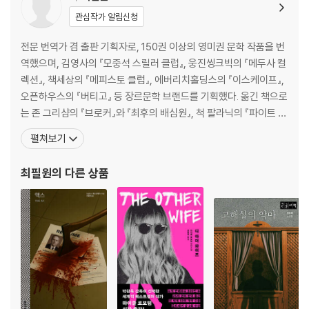
관심작가 알림신청
전문 번역가 겸 출판 기획자로, 150권 이상의 영미권 문학 작품을 번
역했으며, 김영사의 『모중석 스릴러 클럽』, 웅진씽크빅의 『메두사 컬
렉션』, 책세상의 『메피스토 클럽』, 에버리치홀딩스의 『이스케이프』,
오픈하우스의 『버티고』 등 장르문학 브랜드를 기획했다. 옮긴 책으로
는 존 그리샴의 『브로커』와 『최후의 배심원』, 척 팔라닉의 『파이트 클
럽』과 『서바이버』를 비롯 해 로버트 러들럼의 『본 아이덴티티』, 제프
펼쳐보기
리 디버의 『소녀의 무덤』, 할런 코벤의 『단 한 번의 시선』, 마이클 로
보텀의 『미안하다고 말해』, 시드니 셀던의 『프리마 프로젝트』, 마크
최필원
의 다른 상품
그리니의 『그레이맨』 등이