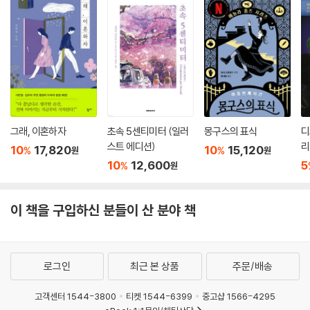
제작해 크게 히트하기도 했다. 문제작《질식》 역시 영화로 제작될 예정이라
고 한다.
그간 몇 편의 소설을 통해 팔라닉이 보여준 엉큼하고 신랄한 풍자와 잔인
하고 냉소적인 시선은, 세상의 은폐된 곳을 들여다보고 파헤치는 그만의
망원경이자 현미경이라 할 수 있다. 시종일관 긴박감으로 몸서리치게 하는
그의 어투와 광기는 톱니바퀴처럼 살아가는 이 시대 많은 현대인들로 하여
금 또 다른 세상으로 팽창할 수 있는 기회를 제공한다. 현재《룰라비Lullab
그래, 이혼하자
초속 5센티미터 (일러
몽구스의 표식
디
y》라는 신작 집필에 전념하고 있는 팔라닉은, 자신의 소설을 원작으로 한
스트 에디션)
리
10
17,820
10
15,120
%
%
원
원
영화《파이트 클럽》을 통해 절친한 친구 사이가 된 영화배우 브래드 피트의
10
12,600
5
%
원
섹시한 입술이 부러워 실제로 입술의 볼륨을 높여주는 기구를 구입할 정도
로 괴짜라고도 한다.
이 책을 구입하신 분들이 산 분야 책
로그인
최근 본 상품
주문/배송
고객센터 1544-3800
티켓 1544-6399
중고샵 1566-4295