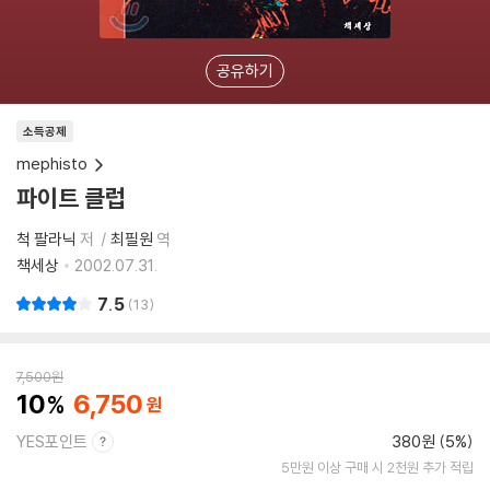
공유하기
소득공제
mephisto
파이트 클럽
척 팔라닉
저
최필원
역
책세상
2002.07.31.
7.5
13
7,500
원
10
6,750
YES포인트
380원 (5%)
5만원 이상 구매 시 2천원 추가 적립