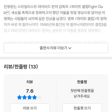
“우리가 해야 할 일은 그들에게 자신 안에 잠재되어 있는 힘을 보여주는 거
야.”
인정받는 스타일리스트 데이비드 핀처 감독의 <파이트 클럽Fight Clu
b . 세상을 폭력으로 정화하고자 했던 이들을 핏빛 영상으로 담아낸 이
영화는 사람들의 뇌리에 깊은 인상을 남겼다. 영화 <파이트 클럽>의 원작
자가 바로 척 팔라닉이다. 1996년에 출간된 척 팔라닉의《파이트 클럽》을
읽고 매료되었던 데이비드 핀처는 곧바로 이 작품을 영화로 제작했다.
신선하면서도 반사회적인 경향이 짙은《파이트 클럽》은 거대한 자본주의
출판사 리뷰 더보기
사회에서 항상 패배자에 머물 수밖에 없는 평범한 이들에게 하나의 해방구
를 제시해주었다. 그리하여“모든 것을 부숴버리고 인생의 밑바닥까지 가
야지만 자유로울 수 있다”는 타일러 더든의 말은《파이트 클럽》을 읽은 이
리뷰/한줄평
13
들에게는 하나의 성구가 되었다. 자기 파괴에서 시작한 폭력은 문명의 파
괴로까지 이어지고 결국《파이트 클럽》은 세상과의 한판 승부를 벌이게 된
다.
리뷰
한줄평
208페이지(원서 기준)짜리 성서로 추앙받고 있는 이 작품은, 자기 파괴와
7.6
문명 비판이라는 쉽지 않은 소재를 신랄하면서도 흥미롭게 풀어냄으로써
첫번째 한줄평을
남겨주세요.
컬트를 이루어냈다.
리뷰 쓰기
한줄평 쓰기
2. 세상의 광기, 중독을 그려내는 작가, 척 팔라닉