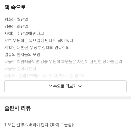
책 속으로
방화는 월요일.
강습은 화요일.
재해는 수요일에 만나고.
오보 위원회는 목요일에 만나게 되어 있다.
계획된 대혼란. 무정부 상태의 관료주의.
일종의 환자들의 모임.
다음주 이맘때쯤이면 강습 위원회 회원들은 자신이 질 만한 상대를 골라
싸움을 걸어야 한다.
《파이트 클럽》 밖에서. 생각보다 까다로운 임무다.
거리에 지나치는 이들은 무슨 일이 있어도 싸움만은 피해보려 안간힘을 쓸
책 속으로 더보기
테니까.
싸움을 해보지 않은 사람은 아무나 한 명을 골라 한판 엉겨 붙고 난 뒤 그를
위원회 회원으로 받아들인다는 계획이다.
출판사 리뷰
그에게 생애 첫 승리의 기쁨을 안겨주는 것.
그를 폭발시키는 것이다. 잠자코 맞아주기.
만약 상대를 꺾는다면 임무를 그르치게 된다.
1. 모든 걸 부숴버려야 한다,《파이트 클럽》