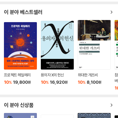
“인간은 기억할 수 없을 만큼 아주 오래전부터 자신들이 싫어하는 직업에
몸담아왔어요. 왜? 바로 자신에게 필요없는 그런 것들을 사 모으기 위해서
이 분야 베스트셀러
죠. 우리 세대는 세계대전이나 대공황을 겪어보지 못했어요. 하지만 우리
에게는 영혼의 대전이 있어요. 문화에 대항하는 대혁명도 있지요. 대공황
은 바로 우리 삶이에요. 영적인 대공황 말이죠. 우리는 그들에게 자유를 느
끼게 해줘야 해요. 용기를 북돋워줘야 해요. 상상해봐요. 우리가 파업을 선
언하고 나서는 모습을. 세상의 부가 재분배되기 전까지 전부 손을 놓고 일
하길 거부하는 거예요.”
5. 컨테이너 열차의 디젤 엔진 수리공으로 일하면서 글을 쓰기 시작한 척
팔라닉은
프로젝트 헤일메리
용의자 X의 헌신
위대한 개츠비
참
매번 책을 출간할 때마다 고마움을 표시하는 이들이 있는데, 그를 일약 베
벼
10
19,800
10
16,920
10
8,100
%
%
%
원
원
원
스트셀러 작가 대열에 서게 해준《파이트 클럽》이 탄생된 ‘화요일 밤 작가
1
워크숍’모임이 그것이다.《파이트 클럽》은 첫 번째 소설《인비저블 몬스터I
nvisible Monsters》가 너무 파격적이고 논쟁적이란 이유로 출간을 거부
당하자 출판업자들에게 보복할 생각으로 보란 듯이 씌어진 작품이다. 이
이 분야 신상품
충격적인 소설로 그는 퍼시픽노스웨스트 북셀러 상과 오리건북 상을 수상
하며 널리 이름을 알렸다.《파이트 클럽》은 데이비드 핀처 감독이 영화로