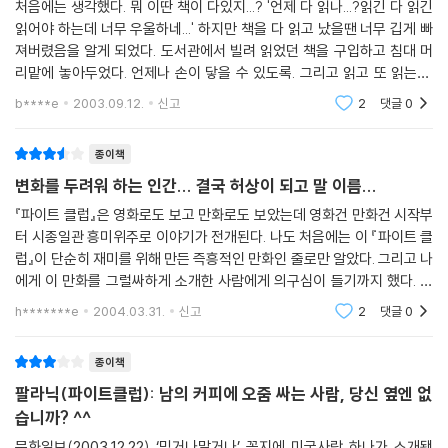
처음에는 생각했다. 뭐 이딴 책이 다있지...? '언제 다 읽나...?읽긴 다 읽긴
의 권유로 고환암 환자의 모임인‘나머지 남자들의 모임’에 나가게 된 그는,
읽어야 하는데 너무 우울하네...' 하지만 책을 다 읽고 났을땐 너무 깁게 빠
실컷 눈물을 흘린 뒤 휴식과 안식을 되찾는다. 하지만 말라라는 여자의 등
져버렸음을 알게 되었다. 도서관에서 빌려 읽었던 책을 구입하고 침대 머
장으로 다시 불면증에 시달리게 된다. 그리고 나타난 타일러 더든. 아파트
리맡에 놓아두었다. 언제나 손이 닿을 수 있도록. 그리고 읽고 또 읽는다.
가 가스 폭발 사고로 사라지자 잭은 타일러를 찾아간다. 타일러는 잭에게
아무 페이지나 펼쳐서 거기서부터 읽고 또 읽는다. 읽으면 읽을수록 절대
b****e
2003.09.12.
신고
2
댓글
0
함께 지내는 대신 한 가지 조건을 제시한다. “날 흠씬 때려줘. 사정없이 패
이해할 수
줘.”
종이책
변화를 두려워 하는 인간... 결국 허상이 되고 말 이름...
타일러와 아무런 감정없이 시작된 난타전에서 알 수 없는 쾌감과 해방감을
느낀 잭은, 타일러와 함께《파이트 클럽》을 결성한다. 뜻을 같이하는 일상
『파이트 클럽』은 영화로도 보고 만화로도 보았는데 영화건 만화건 시작부
에 지친 패배자들이 하나 둘《파이트 클럽》으로 모여들고 이들은 클럽의 무
터 시종일관 흥미위주로 이야기가 전개된다. 나도 처음에는 이 『파이트 클
차별적 싸움으로 해방과 환희를 만끽한다.《파이트 클럽》은 점차 거대해져
럽』이 단순히 재미를 위해 만든 즉흥적인 만화인 줄로만 알았다. 그리고 나
에게 이 만화를 그럴싸하게 소개한 사람에게 의구심이 들기까지 했다. 그
마침내 세상에 대적하기 위해 작전을 세운다. 일명‘메이햄 작전.’
런데 스토리가 진행되면서 이야기는 점점 위험하게 흘러간다. 처음에는 그
h*******e
2004.03.31.
신고
2
댓글
0
저 우연
그러나 실상 이들이 벌이는 활동은 과격한 테러라기보다는 앙증맞은 장난
에 가깝다. 쇼핑센터에서 열리는 패션쇼에 젤라틴 던지기, 미술관 로비에
종이책
세워 놓은 조각품에 페인트 칠하기, 영화 상영에서 60분의 1초라는 도저
팔라닉(파이트클럽): 남의 커피에 오줌 싸는 사람, 당신 옆엔 없
히 시각적으로는 확인할 수 없는 시간 동안 페니스 보여주기. 하지만 작전
습니까? ^^
은 점차 규모를 갖추고서 세상에 선전 포고를 한다. 그리고 물질문명을 상
문화일보(2003.12.22) ‘믿거나말거나’ 꼭지에 미국사람 하나가 소개됐