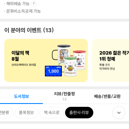
해외배송 가능
문화비소득공제 가능
이 분야의 이벤트
13
리뷰/한줄평
도서정보
배송/반품/교환
13
련분류
품목정보
책 속으로
출판사 리뷰