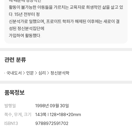
애 때문에 정상적인
활동이 불가능한 아동들을 가르치는 교육자로 희생적인 삶을 살고 있
다. 15년 전부터 정
신분석가로 일했으며, 프로이트 학파가 해제된 이후에는 새로이 결
성된 정신분석집단에
가입하여 활동했다.
관련 분류
국내도서
인문
심리
정신분석학
품목정보
발행일
1998년 09월 30일
쪽수, 무게, 크기
143쪽 | 128*188*20mm
ISBN13
9788972591702