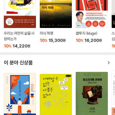
우리는 여전히 삶을 사
의식 혁명
클루지 (kluge)
스
랑하는가
심
10
15,300
10
16,200
%
%
원
원
10
14,220
1
%
원
이 분야 신상품