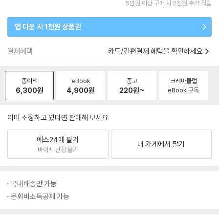
5만원 이상 구매 시 2천원 추가 적립
앱 다운 시 1천원 상품권
결제혜택
카드/간편결제 혜택을 확인하세요
종이책
eBook
중고
크레마클럽
6,300
원
4,900
원
220
원~
eBook 구독
이미 소장하고 있다면 판매해 보세요.
예스24에 팔기
내 가게에서 팔기
바이백 신청 불가
국내배송만 가능
문화비소득공제 가능