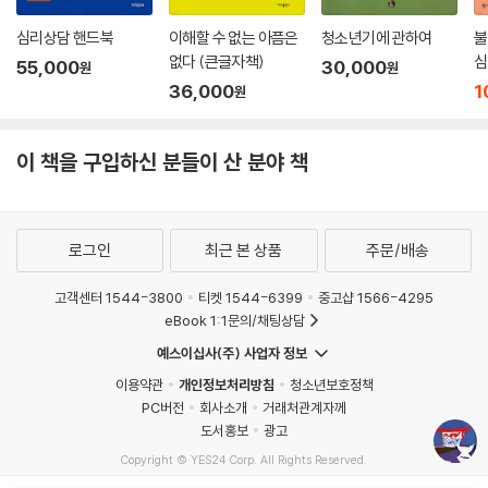
심리상담 핸드북
이해할 수 없는 아픔은
청소년기에 관하여
불
없다 (큰글자책)
심
55,000
30,000
원
원
36,000
1
원
이 책을 구입하신 분들이 산 분야 책
로그인
최근 본 상품
주문/배송
고객센터 1544-3800
티켓 1544-6399
중고샵 1566-4295
eBook 1:1문의/채팅상담
예스이십사(주) 사업자 정보
이용약관
개인정보처리방침
청소년보호정책
PC버전
회사소개
거래처관계자께
도서홍보
광고
Copyright © YES24 Corp. All Rights Reserved.
MATOM7