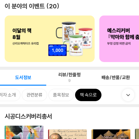
이 분야의 이벤트
20
리뷰/한줄평
도서정보
배송/반품/교환
9
저자 소개
관련분류
품목정보
책 속으로
시공디스커버리총서