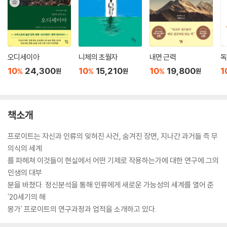
오디세이아
니체의 초월자
내면 근력
독
10
24,300
10
15,210
10
19,800
1
%
%
%
원
원
원
책소개
프로이트는 자신과 인류의 잊혀진 사건, 숨겨진 장면, 지나간 과거들 즉 무
의식의 세계
를 파헤쳐 이것들이 현실에서 어떤 기제로 작용하는가에 대한 연구에 그의
인생의 대부
분을 바쳤다. 정신분석을 통해 인류에게 새로운 가능성의 세계를 열어 준
'20세기의 해
몽가' 프로이트의 연구과정과 업적을 소개하고 있다.