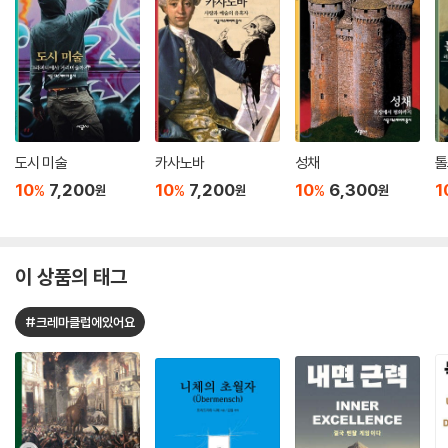
도시 미술
카사노바
성채
톨
10
7,200
10
7,200
10
6,300
1
%
%
%
원
원
원
이 상품의 태그
#크레마클럽에있어요