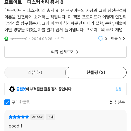
프로이트 - 디스커버리 총서 8
들 중에서 몽롱한 무감각의 원래 상태, 점차적인 우둔화, 모든 희망의 포
『프로이트 - 디스커버리 총서 8』은 프로이트의 사상과 그의 정신분석학
기, 그리고 마지
이론을 간결하게 소개하는 책입니다. 이 책은 프로이트가 어떻게 인간의
막으로 자기를 잊는 여러 가지 서투르거나 세련된 방법들을 인용해 보기로
무의식을 탐구했는지, 그의 이론이 심리학뿐만 아니라 철학, 문학, 예술에
하자. 극도로
어떤 영향을 미쳤는지를 알기 쉽게 풀어냅니다. 프로이트의 주요 개념인
고통스러울 경우에는 고통에 대한 몇몇 심리기제들이 역시 작용할 수 있
꿈의 해석, 억압, 무의식의 작동 방식 등을 통해 그의 사상이 현대 사회에
m******0
2024.08.28.
신고
0
댓글
0
다. 그러나 이 문
미친 영향을 조
제의 그 같은 측면을 계속해서 심화시키는 것은 아무 소용이 없다.
리뷰 전체보기
이제 행복의 분배자로서의 가치를 의심받았던 문명의 본질을 따져 볼 순간
이 되었다. ......
리뷰
7
한줄평
2
---p.132
클린봇
이 부적절한 글을 감지 중입니다.
설정
구매한줄평
추천순
eBook
구매
good!!!