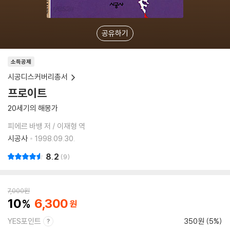
공유하기
소득공제
시공디스커버리총서
프로이트
20세기의 해몽가
피에르 바뱅 저 / 이재형 역
시공사
1998.09.30.
8.2
9
7,000
원
10
6,300
YES포인트
350원 (5%)