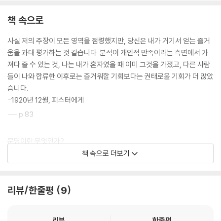
책 속으로
사실 저의 주장이 모든 영역을 점령했지만, 당신은 내가 거기서 얻는 즐거
움을 과대 평가하는 것 같습니다. 분석이 개인적 만족이라는 측면에서 가
져다 줄 수 있는 것, 나는 내가 혼자였을 때 이미 그것을 가졌고, 다른 사람
들이 나와 합류한 이후로는 즐거워할 기회보다는 권태로울 기회가 더 많았
습니다.
-1920년 12월, 피스터에게
--- p.83
문명이란 무엇인가?
책 속으로 더보기
'자연과학, 의학, 정신요법을 거쳐 평생을 우회한 끝에, 이제야 오래 전 내
가 겨우 생각
할 수 있던 때부터 나를 매혹해 왔던 문화적 문제에로 관심이 기울었다.' 19
리뷰/한줄평
9
35년 프로이
트는 이렇게 썼다. '행복과 문명과 죄의식'을 다룬 <문명 속의 불안>은 사
리뷰
한줄평