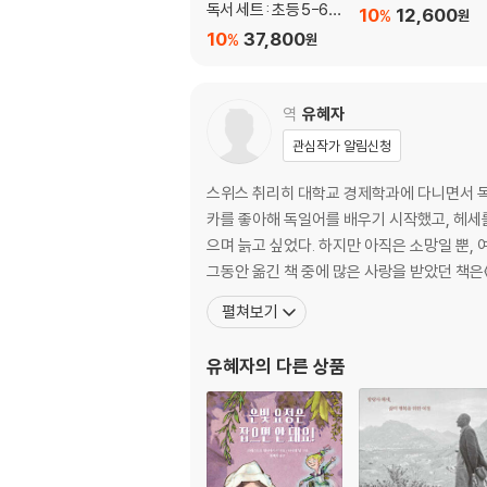
독서 세트 : 초등 5-6학
10
12,600
%
원
년
10
37,800
%
원
역
유혜자
관심작가 알림신청
스위스 취리히 대학교 경제학과에 다니면서 독일
카를 좋아해 독일어를 배우기 시작했고, 헤세를 읽으면서 번역가의 꿈을 키웠다. 헤세의 글이 전
으며 늙고 싶었다. 하지만 아직은 소망일 뿐, 
그동안 옮긴 책 중에 많은 사랑을 받았던 책은
펼쳐보기
유혜자
의 다른 상품