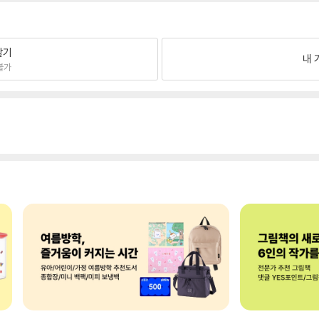
팔기
내 
불가