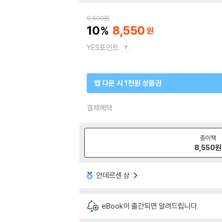
9,500
원
10
8,550
YES포인트
앱 다운 시 1천원 상품권
결제혜택
종이책
8,550
원
안데르센 상
eBook이 출간되면 알려드립니다.