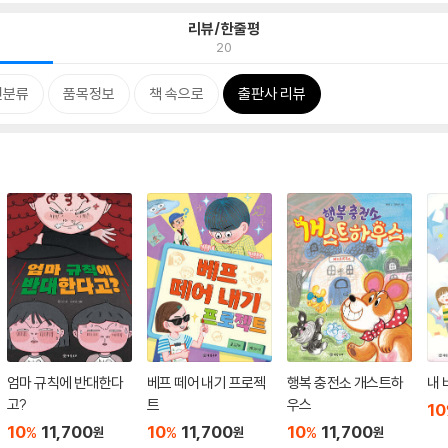
리뷰/한줄평
20
련분류
품목정보
책 속으로
출판사 리뷰
엄마 규칙에 반대한다
베프 떼어 내기 프로젝
행복 충전소 개스트하
내 
고?
트
우스
10
10
11,700
10
11,700
10
11,700
%
%
%
원
원
원