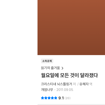
소득공제
읽기의 즐거움
월요일에 모든 것이 달라졌다
크리스티네 뇌스틀링거
저
유혜자
역
개암나무
2011.09.05.
9.1
20