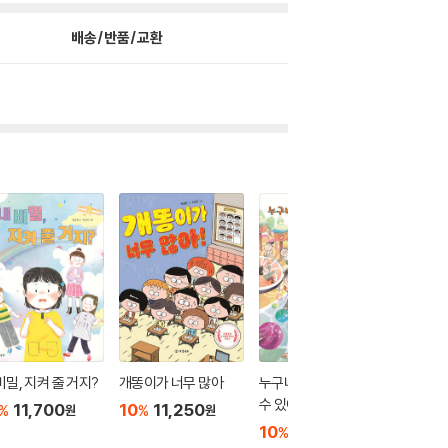
배송/반품/교환
비밀, 지켜 줄 거지?
개똥이가 너무 많아
누구나 놀이터에서 놀
하찌와 
수 있어!
11,700
10
11,250
10
1
%
%
%
원
원
10
11,250
%
원