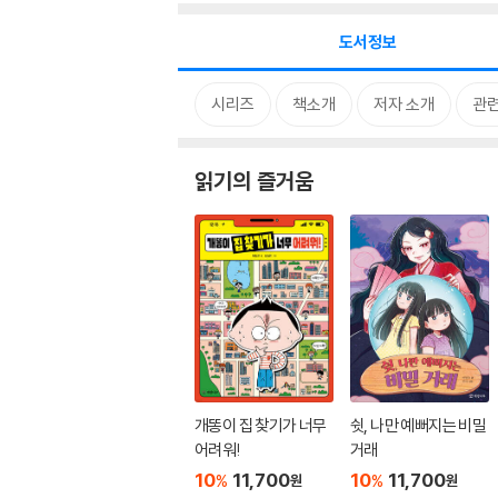
도서정보
시리즈
책소개
저자 소개
관
읽기의 즐거움
개똥이 집 찾기가 너무
쉿, 나만 예뻐지는 비밀
어려워!
거래
10
11,700
10
11,700
%
%
원
원