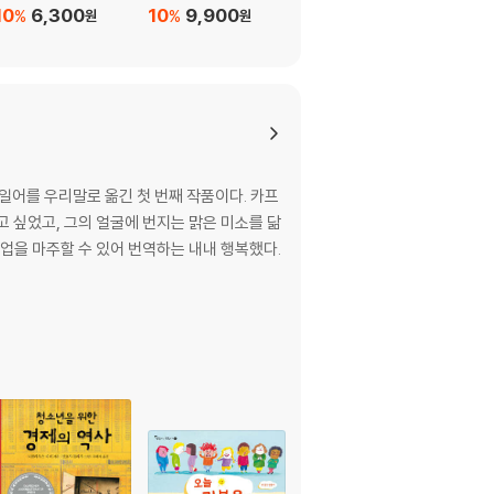
10
6,300
10
9,900
10
11,700
%
%
%
원
원
원
독일어를 우리말로 옮긴 첫 번째 작품이다. 카프
작업을 마주할 수 있어 번역하는 내내 행복했다.