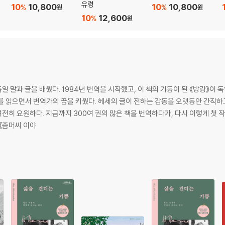
유령
10
10,800
10
10,800
%
%
원
원
10
12,600
%
원
 말과 글을 배웠다. 1984년 번역을 시작했고, 이 책의 기둥이 된 《방랑》이 
하는 감동을 오랫동안 간직하고 싶었고, 그의 얼굴에 번지는 맑은 미소를 닮
여전히 요원하다. 지금까지 300여 권의 많은 책을 번역하다가, 다시 이렇게 첫 
《좀머씨 이야