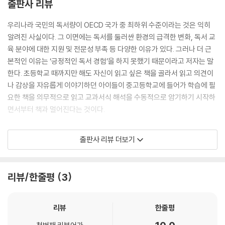
출판사 리뷰
찾아보기
우리나라 국민의 독서량이 OECD 국가 중 최하위 수준이라는 것은 익히
알려진 사실이다. 그 이면에는 독서를 둘러싼 환경의 급격한 변화, 독서 교
육 분야에 대한 지원 및 전문성 부족 등 다양한 이유가 있다. 그러나 더 근
본적인 이유는 ‘긍정적인 독서 경험’을 하지 못했기 때문이라고 저자는 말
한다. 초등학교 때까지만 해도 자신이 읽고 싶은 책을 골라서 읽고 의견이
나 감상을 자유롭게 이야기하던 아이들이 중고등학교에 들어가 학습에 필
요한 책을 의무적으로 읽고 교과서식 해석을 수동적으로 암기하기 시작하
면서부터 책과 멀어진다는 것이다.
학교에서 독서의 즐거움을 경험하지 못한 아이들이 방과 후 또는 성인이
출판사 리뷰 더보기
되어서 스스로 책을 찾아 읽거나 책과 친해지기는 어렵다. 독서 교육의 최
종 목표가 평생 독자를 양성하는 데 있다고 할 때 지금까지의 독서 교육은
실패한 셈이다. 결국 학교와 교사가 달라져야 의미 있는 독서 교육이 이루
리뷰/한줄평
3
어질 수 있다.
이 책은 이른바 ‘책맹’이 늘어가는 현실에서 학교와 교사가 어떻게 해야 학
리뷰
한줄평
생들이 능동적인 독자로 성장하도록 도울 수 있을지를 다루고 있다. 독서