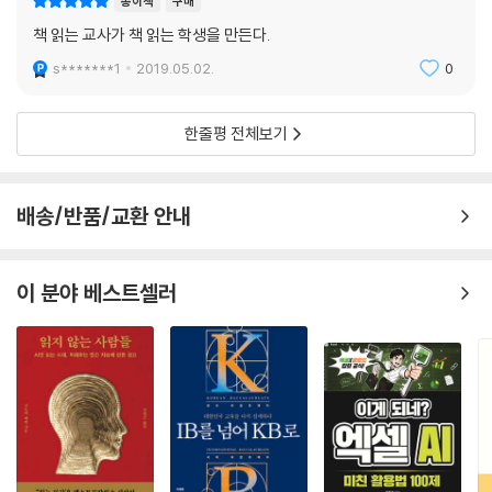
종이책
구매
내했다.
책 읽는 교사가 책 읽는 학생을 만든다.
7장과 8장에서는 텍스트의 유형을 크게 정보 텍스트와 문학 텍스트로 나
s*******1
2019.05.02.
0
눠서 텍스트의 특성에 맞는 지도 방법을 소개했다. K-W-L 활용하기, 질
문하기 전략, DR-TA(안내된 읽기-생각하기 활동), 북클럽, 문학 서클(Li
teracy Circle) 등의 다양한 방법을 접할 수 있다. 마지막으로 9장에서는
한줄평 전체보기
읽기와 쓰기의 연계에 대해 다루고 있다. 읽기에만 그치지 않고 쓰기 활동
으로 연결될 때 읽기와 쓰기 능력뿐만 아니라 주제에 대한 이해가 더욱 확
장될 수 있다는 것을 실제 진행 과정 및 사례와 함께 구체적으로 제시했다.
배송/반품/교환 안내
지금까지 나온 독서 지도서들은 대체로 외국의 이론이나 방법을 번역해서
소개하거나 이론적 뒷받침 없이 수업 사례만을 소개하는 데 그친 경우가
이 분야 베스트셀러
많았다. 그러나 이 책은 최신의 독서 이론과 함께 이를 교실에서 구현할 수
있는 구체적인 사례와 방안을 함께 제공한다. 핵심 이론이나 방법을 실제
로 어떻게 적용할 수 있는지 친절히 안내했기에 독서 교육을 고민하는 교
사뿐만 아니라 학생들의 독서 활동을 지원하려고 하는 학부모나 교육 행정
가에게도 유용한 지침을 제공할 것이다