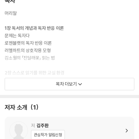
목차
머리말
1장 독서의 개념과 독자 반응 이론
문제는 독자다
로젠블랫의 독자 반응 이론
러멜하트의 상호작용 모형
김소월의 「진달래꽃」 읽는 법
2장 스스로 읽기를 위한 교실 환경
스스로 읽지 못하는 아이들
목차 더보기
스스로 읽기를 위한 교실 환경
스스로 읽기 능력을 기르는 독서 워크숍
수업 전 10분 책 읽기
저자 소개
1
3장 학생에게 맞는 책 선택하기
교사는 어떤 책을 선택하는가?
저
김주환
정보 텍스트와 문학 텍스트
관심작가 알림신청