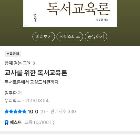
미리보기
사이즈비교
공유하기
소득공제
함께 걷는 교육
교사를 위한 독서교육론
독서토론에서 교실도서관까지
김주환
저
우리학교
2019.03.04.
10.0
판매지수
330
3
베스트
교육 top100 1주