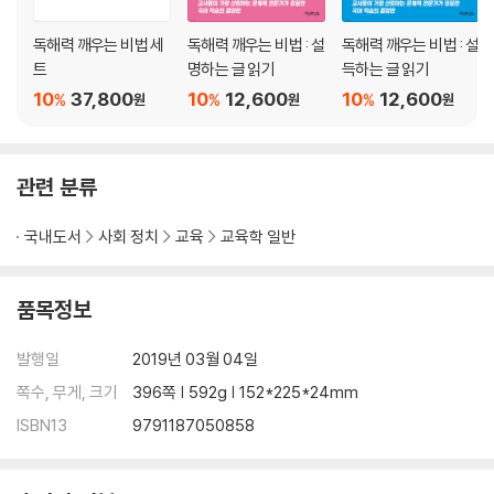
7장 정보 텍스트 읽고 토론하기
독해력 깨우는 비법 세
독해력 깨우는 비법 : 설
독해력 깨우는 비법 : 설
정보 텍스트를 읽는 이유
트
명하는 글 읽기
득하는 글 읽기
정보 텍스트의 구조 이해하기
10
37,800
10
12,600
10
12,600
%
%
%
원
원
원
정보 텍스트 읽기 전략
「나비 박사 석주명」 추론하며 읽기
관련 분류
8장 문학 텍스트 읽고 토론하기
문학 텍스트 어떻게 읽을까?
국내도서
사회 정치
교육
교육학 일반
읽기에 몰입하도록 지원하기
학생 스스로 읽고 토론하기
『돼지책』 읽고 토론하기
품목정보
9장 읽기와 쓰기의 연계
발행일
2019년 03월 04일
읽기와 쓰기, 왜 연계해야 할까?
쪽수, 무게, 크기
396쪽 | 592g | 152*225*24mm
읽기·쓰기를 위한 작문 원리
ISBN13
9791187050858
읽기와 쓰기를 연계시키는 방법들
글쓰기 워크숍의 실제