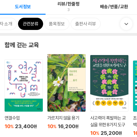
리뷰/한줄평
도서정보
배송/반품/교환
3
자 소개
관련분류
품목정보
출판사 리뷰
함께 걷는 교육
연결수업
가르치지 않을 용기
사고력이 폭발하는 교
초
실을 위한 8가지 도구
백
10
23,400
10
16,200
%
%
원
원
10
25,200
1
%
원