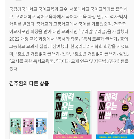
텍스트의 복잡도
자신에게 맞는 책 선택하기
국립경국대학교 국어교육과 교수. 서울대학교 국어교육과를 졸업하
고, 고려대학교 국어교육과에서 국어과 교육 과정 연구로 석사·박사
4장 독서 지도에서 교사의 역할
학위를 받았다. 중학교와 고등학교에서 국어를 가르쳤으며, 전국국
교사는 전달자인가?
어교사모임 회장을 맡아 대안 교과서인 『우리말 우리글』을 개발했다.
독서 활동을 지원하는 교사의 역할
2022 개정 교육 과정에서 『독서와 작문』 『독서 토론과 글쓰기』 등의
점진적 책임 이양 수업
고등학교 교과서 집필에 참여했다. 한국리터러시학회 회장을 지냈으
이육사의 「절정」 다시 읽기
며, 『청소년 거침없이 글쓰기: 전략』 『청소년 거침없이 글쓰기: 실전』
『교사를 위한 독서교육론』 『국어과 교재 연구 및 지도법』(공저) 등을
5장 독해 과정 지원하기
썼다.
독해력 지도의 공백
읽기 활동 지원하기
김주환
의 다른 상품
‘예측하며 읽기’ 지도하기
6장 다른 독자들과 토론하기
왜 다른 독자들과 토론해야 하는가?
협력적 대화를 위한 규칙 만들기
독서토론의 다양한 방식들
배심원식 독서토론 사례 「꺼삐딴 리」