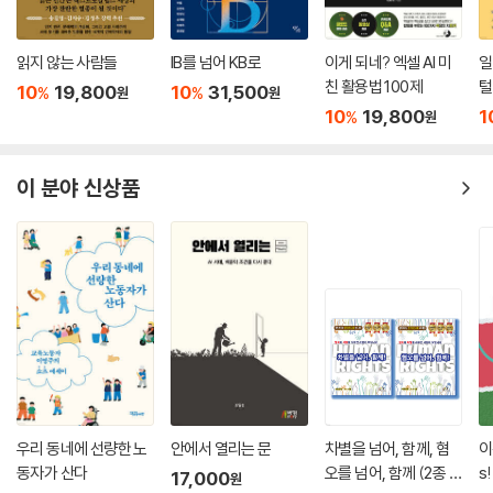
읽지 않는 사람들
IB를 넘어 KB로
이게 되네? 엑셀 AI 미
일
친 활용법 100제
털
10
19,800
10
31,500
%
%
원
원
10
19,800
1
%
원
이 분야 신상품
우리 동네에 선량한 노
안에서 열리는 문
차별을 넘어, 함께, 혐
이
동자가 산다
오를 넘어, 함께 (2종 세
s!
17,000
원