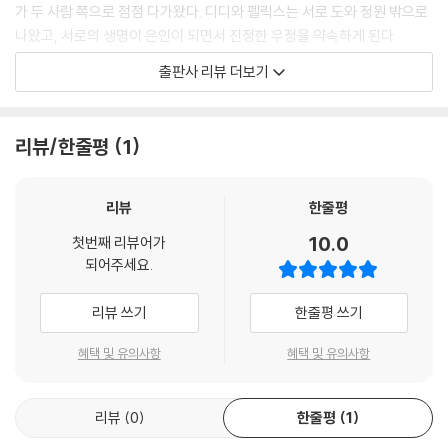
가 두 사람 쪽으로 점점 다가왔다. 디디와 펠릭스는 서로 도와 정원 밖으로
나왔고, 서로의 생명이 은인이 되면서 진정한 우정을 약속하게 된다.
출판사 리뷰 더보기
등반 대회 이후 둘은 학교에도 같이 갔고, 쉬는 시간에도 항상 붙어 다였으
며, 학교가 끝난 뒤에도 같이 숙제를 하곤 했다. 디디는 마음속으로 이렇게
생각했다. ‘난 그 애를 정말 좋아해! 이제 곧 그 애가 좋아하는 라우겐 빵도
리뷰/한줄평
1
좋아하게 될 거야.’ 둘이 서로 친하게 된 지 4주째 되던 날, 펠릭스가 아파
서 학교에 갈 수 없게 되었다. 디디는 새삼 친구와 함께 한다는 것이 얼마나
행복한 일인가를 깨닫는다. 아이들의 놀림과 따돌림도 둘이 같이 있을 땐
리뷰
한줄평
견딜 만했는데, 펠릭스가 결석을 하자 그 모든 걸 혼자 감당하기가 너무 힘
10.0
첫번째 리뷰어가
들었다. 펠릭스는 3주가 넘게 학교에 나오지 못했고 디디는 펠릭스의 얼굴
되어주세요.
만이라도 보고 싶었지만 전염이 되는 병이라 그럴 수가 없었다. 다시 일주
일이 지난 어느 날, 펠릭스의 엄마가 드디어 펠릭스가 이제 친구들과 만나
리뷰 쓰기
한줄평 쓰기
도 된다고 말했다.
혜택 및 유의사항
혜택 및 유의사항
디디는 학교가 끝나자마자 펠릭스에게로 달려갔다. 하지만 뚱보 펠릭스는
더 이상 없었다. 오랫동안 병에 시달리면서 몸무게가 절반으로 줄어든 것
리뷰
0
한줄평
1
이다. 펠릭스와 디디는 서로 아무 말도 할 수 없었다. 살이 빠진 펠릭스는
디디를 멀리하기 시작했다. 자신에게 찾아 온 기회를 망치지 말라고 했다.