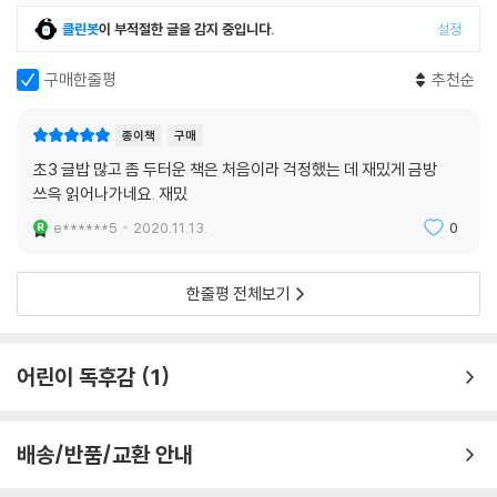
디디는 너무 화가 나서 견딜 수가 없었다. 무작정 거리를 헤매던 디디는 제
클린봇
이 부적절한 글을 감지 중입니다.
설정
과점에 진열되어 있는 갖가지 빵들을 봤다. 그 빵과 과자들이야말로 디디
의 허무한 마음과 화가 난 감정을 채워 주고 치료해 줄 수 있는 해답이었다.
구매한줄평
추천순
디디는 얼마나 큰 충격을 받았던지 엄청난 양의 빵을 다 먹어 치웠다. 하지
만 돈이 없었던 디디는 제과점 화장실로 급하게 숨고 만다. 그때 화장실 벽
종이책
구매
위쪽에 작은 창문으로 뚱뚱한 남자 아이의 얼굴이 보였다. 제과점 주인 아
초3 글밥 많고 좀 두터운 책은 처음이라 걱정했는 데 재밌게 금방
들이라고 자기를 소개한 그 아이는 디디에게 지폐를 던져 주었고 디디는
쓰윽 읽어나가네요. 재밌
무사히 제과점을 나올 수 있었다.
e******5
2020.11.13.
0
우정을 맹세한 펠릭스가 디디를 멀리 떠난 것에 충격을 받은 디디는 집 안
을 오르락내리락했다. 또 학교도 가지 않고 누비고 다녔다. 여름 방학이 시
한줄평 전체보기
작되자, 디디는 굳은 결심을 하고 정원의 잡초를 뽑기도 하고, 롤러브레이
드를 타고 신문을 돌리는가 하면 수영장에서 가서 열심히 수영을 하고 강
아지를 운동시키면서 같이 뛰기도 했다. 방학동안 몰라볼 만큼 날씬해진
어린이 독후감
1
디디는 머리도 예쁘게 단장했다. 개학 날, 반 아이들은 변화된 디디를 보고
모두 놀라움을 감추지 못했고 펠릭스는 디디 옆에서 떠날 줄을 몰랐다. 그
때 제과점 주인 아들 프란츠가 교실 안으로 들어왔다. 디디네 반으로 전학
배송/반품/교환 안내
을 온 것이다. 반 아이들은 뚱뚱한 프란츠를 보고 놀리기 시작했다.