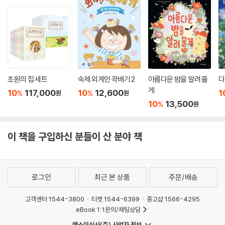
초원의 집 세트
숙제 외계인 곽배기 2
아름다운 밤을 알려 줄
다
게
10
117,000
10
12,600
1
%
%
원
원
10
13,500
%
원
이 책을 구입하신 분들이 산 분야 책
로그인
최근 본 상품
주문/배송
고객센터 1544-3800
티켓 1544-6399
중고샵 1566-4295
eBook 1:1문의/채팅상담
예스이십사(주) 사업자 정보