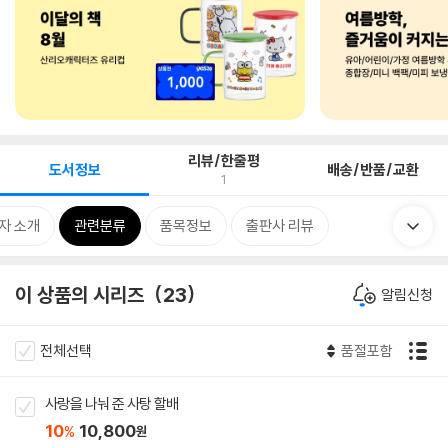
리뷰/한줄평
도서정보
배송/반품/교환
1
자 소개
관련분류
품목정보
출판사 리뷰
이 상품의 시리즈
23
알림신청
전체선택
품절포함
사랑을 나눠 준 사탕 할배
10
10,800
%
원