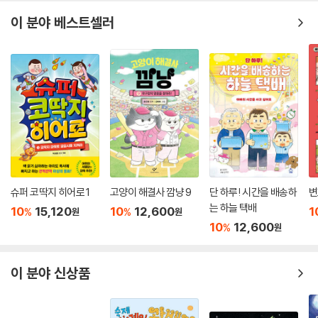
하지만 디디는 웃지 않았다. 그 뒤로 디디는 프란츠와 함께 다니며 놀리는
이 분야 베스트셀러
아이들과 싸워 주었다. 또 슬퍼하는 프란츠를 위로해 주었다. 그런데 놀랍
게도 언제부터인가 디디와 프란츠를 도와주는 아이들이 하나 둘 생겨나기
시작했다. 아이들은 날씬한 디디가 뚱뚱보 프란츠를 돕는 데에는 뭔가 특
별한 이유가 있을 거라고 생각했던 것이다. 디디로 인해 반 아이들은 뚱뚱
하다고 무조건 같이 놀지 않고 놀려서는 안 된다는 사실을 조금씩 이해해
가기 시작한 것이었다.
슈퍼 코딱지 히어로 1
고양이 해결사 깜냥 9
단 하루! 시간을 배송하
변
는 하늘 택배
10
15,120
10
12,600
1
%
%
원
원
10
12,600
%
원
이 분야 신상품