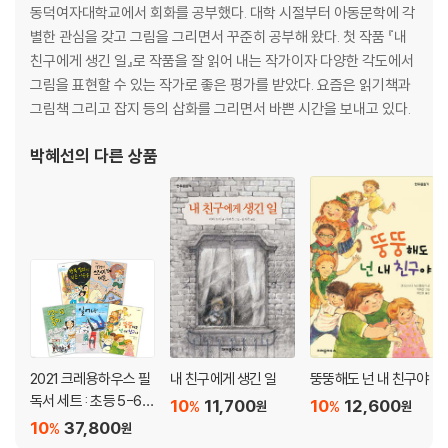
동덕여자대학교에서 회화를 공부했다. 대학 시절부터 아동문학에 각
별한 관심을 갖고 그림을 그리면서 꾸준히 공부해 왔다. 첫 작품 『내
친구에게 생긴 일』로 작품을 잘 읽어 내는 작가이자 다양한 각도에서
그림을 표현할 수 있는 작가로 좋은 평가를 받았다. 요즘은 읽기책과
그림책 그리고 잡지 등의 삽화를 그리면서 바쁜 시간을 보내고 있다.
박혜선
의 다른 상품
2021 크레용하우스 필
내 친구에게 생긴 일
뚱뚱해도 넌 내 친구야
독서 세트 : 초등 5-6학
10
11,700
10
12,600
%
%
원
원
년
10
37,800
%
원