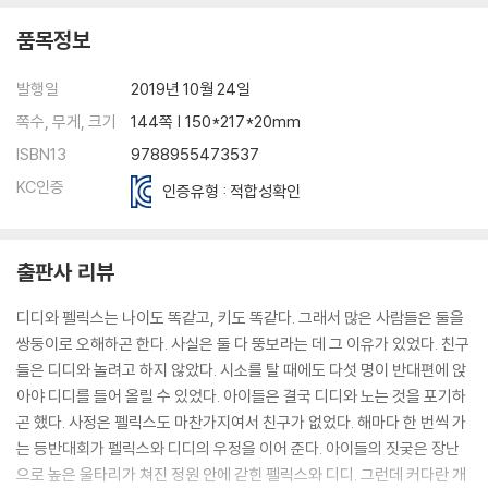
품목정보
발행일
2019년 10월 24일
쪽수, 무게, 크기
144쪽 | 150*217*20mm
ISBN13
9788955473537
KC인증
인증유형 : 적합성확인
출판사 리뷰
디디와 펠릭스는 나이도 똑같고, 키도 똑같다. 그래서 많은 사람들은 둘을
쌍둥이로 오해하곤 한다. 사실은 둘 다 뚱보라는 데 그 이유가 있었다. 친구
들은 디디와 놀려고 하지 않았다. 시소를 탈 때에도 다섯 명이 반대편에 앉
아야 디디를 들어 올릴 수 있었다. 아이들은 결국 디디와 노는 것을 포기하
곤 했다. 사정은 펠릭스도 마찬가지여서 친구가 없었다. 해마다 한 번씩 가
는 등반대회가 펠릭스와 디디의 우정을 이어 준다. 아이들의 짓궂은 장난
으로 높은 울타리가 쳐진 정원 안에 갇힌 펠릭스와 디디. 그런데 커다란 개