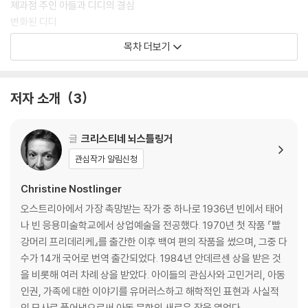
제과점 주인 아들과 디디의 결심
변화된 디디
디디의 결심
목차 더보기
커다란 행운
저자 소개
3
글
크리스티네 뇌스틀링거
관심작가 알림신청
Christine Nostlinger
오스트리아에서 가장 촉망받는 작가 중 하나로 1936년 빈에서 태어
나 빈 응용미술학교에서 상업예술을 전공했다. 1970년 첫 작품 『빨
강머리 프리데리케』를 출간한 이후 백여 편의 작품을 썼으며, 그중 다
수가 14개 국어로 번역 출간되었다. 1984년 안데르센 상을 받은 것
을 비롯해 여러 차례 상을 받았다. 아이들의 관심사와 고민거리, 아동
인권, 가족에 대한 이야기를 유머러스하고 해학적인 표현과 사실적
인 묘사로 풀어냄으로써 아동 문학의 새로운 장을 열었다.