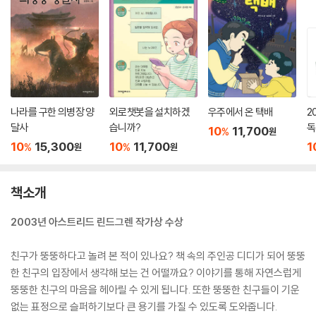
나라를 구한 의병장 양
외로챗봇을 설치하겠
우주에서 온 택배
2
달사
습니까?
독
10
11,700
%
원
년
10
15,300
10
11,700
1
%
%
원
원
책소개
2003년 아스트리드 린드그렌 작가상 수상
친구가 뚱뚱하다고 놀려 본 적이 있나요? 책 속의 주인공 디디가 되어 뚱뚱
한 친구의 입장에서 생각해 보는 건 어떨까요? 이야기를 통해 자연스럽게
뚱뚱한 친구의 마음을 헤아릴 수 있게 됩니다. 또한 뚱뚱한 친구들이 기운
없는 표정으로 슬퍼하기보다 큰 용기를 가질 수 있도록 도와줍니다.