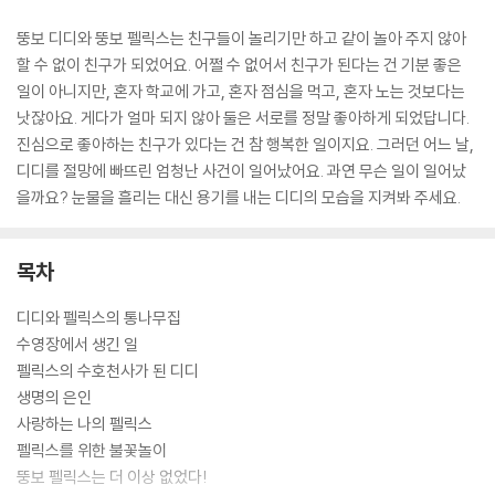
뚱보 디디와 뚱보 펠릭스는 친구들이 놀리기만 하고 같이 놀아 주지 않아
할 수 없이 친구가 되었어요. 어쩔 수 없어서 친구가 된다는 건 기분 좋은
일이 아니지만, 혼자 학교에 가고, 혼자 점심을 먹고, 혼자 노는 것보다는
낫잖아요. 게다가 얼마 되지 않아 둘은 서로를 정말 좋아하게 되었답니다.
진심으로 좋아하는 친구가 있다는 건 참 행복한 일이지요. 그러던 어느 날,
디디를 절망에 빠뜨린 엄청난 사건이 일어났어요. 과연 무슨 일이 일어났
을까요? 눈물을 흘리는 대신 용기를 내는 디디의 모습을 지켜봐 주세요.
목차
디디와 펠릭스의 통나무집
수영장에서 생긴 일
펠릭스의 수호천사가 된 디디
생명의 은인
사랑하는 나의 펠릭스
펠릭스를 위한 불꽃놀이
뚱보 펠릭스는 더 이상 없었다!