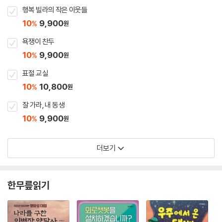
행복 빌라의 작은 이웃들
10
9,900
%
원
욕쟁이 찬두
10
9,900
%
원
표절 교실
10
10,800
%
원
잘 가라, 내 동생
10
9,900
%
원
더보기
한무릎읽기