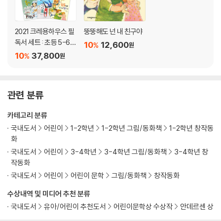
2021 크레용하우스 필
뚱뚱해도 넌 내 친구야
독서 세트 : 초등 5-6학
10
12,600
%
원
년
10
37,800
%
원
관련 분류
카테고리 분류
국내도서
어린이
1-2학년
1-2학년 그림/동화책
1-2학년 창작동
화
국내도서
어린이
3-4학년
3-4학년 그림/동화책
3-4학년 창
작동화
국내도서
어린이
어린이 문학
그림/동화책
창작동화
수상내역 및 미디어 추천 분류
국내도서
유아/어린이 추천도서
어린이문학상 수상작
안데르센 상