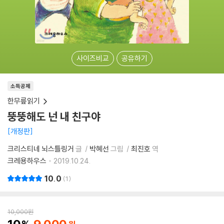
사이즈비교
공유하기
소득공제
한무릎읽기
뚱뚱해도 넌 내 친구야
개정판
크리스티네 뇌스틀링거
글
박혜선
그림
최진호
역
크레용하우스
2019.10.24.
10.0
1
10,000
원