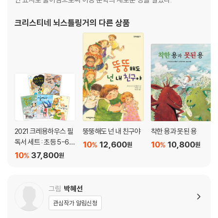
크리스티네 뇌스틀링거
의 다른 상품
2021 크레용하우스 필
뚱뚱해도 넌 내 친구야
착한 용과 못된 용
독서 세트 : 초등 5-6학
10
12,600
10
10,800
%
%
원
원
년
10
37,800
%
원
그림
박혜선
관심작가 알림신청