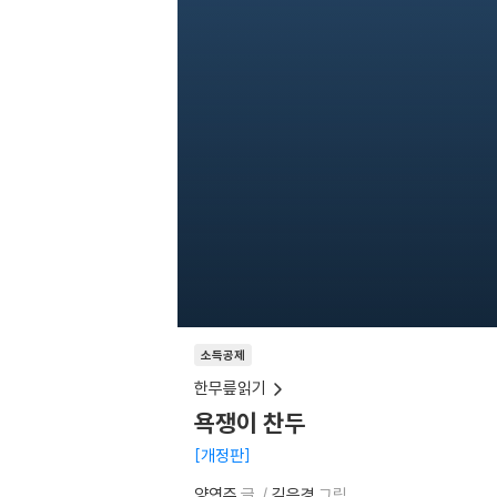
소득공제
한무릎읽기
욕쟁이 찬두
개정판
양연주
글
김은경
그림