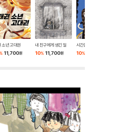
 소년 고대권
내 친구에게 생긴 일
시간을 파는 가게
세상에 
다
11,700
10
11,700
10
10,800
%
%
%
원
원
원
10
1
%