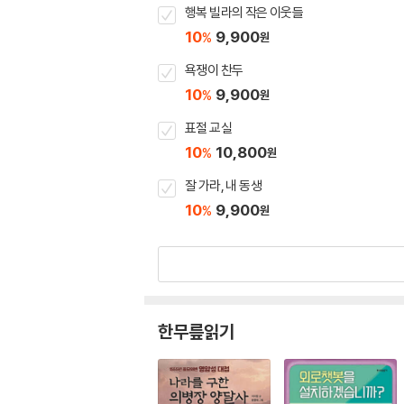
행복 빌라의 작은 이웃들
10
9,900
%
원
욕쟁이 찬두
10
9,900
%
원
표절 교실
10
10,800
%
원
잘 가라, 내 동생
10
9,900
%
원
한무릎읽기