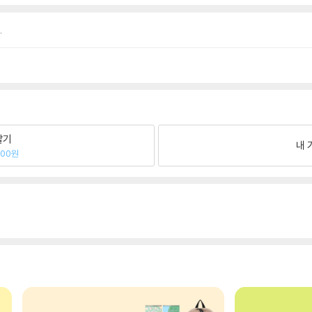
.
팔기
내 
400원