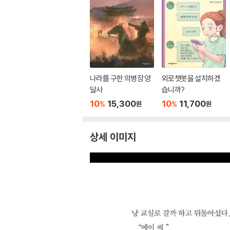
나라를 구한 의병장 양
외로챗봇을 설치하겠
달사
습니까?
10
15,300
10
11,700
%
%
원
원
상세 이미지