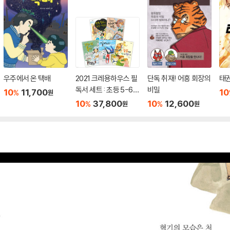
우주에서 온 택배
2021 크레용하우스 필
단독 취재! 어흥 회장의
태권
독서 세트 : 초등 5-6학
비밀
10
11,700
10
%
원
년
10
37,800
10
12,600
%
%
원
원