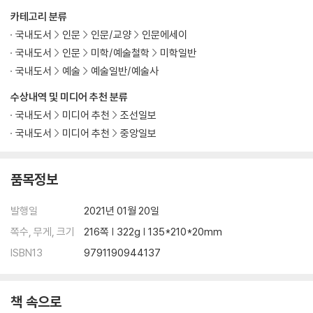
카테고리 분류
국내도서
인문
인문/교양
인문에세이
국내도서
인문
미학/예술철학
미학일반
국내도서
예술
예술일반/예술사
수상내역 및 미디어 추천 분류
국내도서
미디어 추천
조선일보
국내도서
미디어 추천
중앙일보
품목정보
발행일
2021년 01월 20일
쪽수, 무게, 크기
216쪽 | 322g | 135*210*20mm
ISBN13
9791190944137
책 속으로