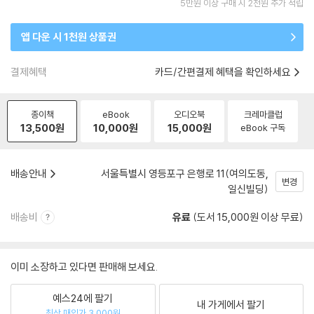
5만원 이상 구매 시 2천원 추가 적립
앱 다운 시 1천원 상품권
결제혜택
카드/간편결제 혜택을 확인하세요
종이책
eBook
오디오북
크레마클럽
13,500
원
10,000
원
15,000
원
eBook 구독
배송안내
서울특별시 영등포구 은행로 11(여의도동,
변경
일신빌딩)
배송비
유료
(도서 15,000원 이상 무료)
이미 소장하고 있다면 판매해 보세요.
예스24에 팔기
내 가게에서 팔기
최상 매입가 3,000원