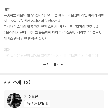
예술
무엇이든 예술이 될 수 있다? (그레이슨 페리, 『미술관에 가면 머리가 하얘
지는 사람들을 위한 동시대 미술 안내서』)
동시대 미술계의 일곱 가지 현장 스케치 (세라 손튼, 『걸작의 뒷모습』)
예술계에서 산다는 것, 그 쓸쓸함에 대하여 (마쓰모토 세이초, 『마쓰모토
세이초 걸작 단편 컬렉션(상)』)
대화
나의 고독은 당신의 고독을 알아본다 (장 주네, 『자코메티의 아틀리에』)
고전주의자이자 동시대주의자인 두 사람의 대화 (에드워드 사이드/다니
목차 더보기
엘 바렌보임, 『평행과 역설』)
천재
저자 소개
2
예술적 천재를 해명하는 사회학적 탐구 (노르베르트 엘리아스, 『모차르트,
사회적 초상』)
독보적 예술가를 대하는 공동체의 속죄 (나탈리 에니크, 『반 고흐 효과』)
저
심보선
관심작가 알림신청
애호