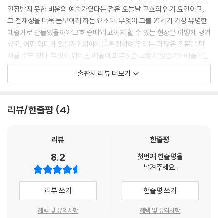
러나 그들은 언제나 새로운 기호들을, 언어적 오브제들을 가지고 언어 속
인정받지 못한 비운의 예술가였다는 점은 오늘날 고흐의 인기 요인이고,
으로 회귀한다. 그들은 언어를 저버릴 수 없다. 그러나 그들은 언어를 통상
그 천재성을 더욱 돋보이게 하는 요소다. 무엇이 그를 21세기 가장 유명한
적인 방식이 아니라, 일종의 오브제로, 사물로, 돌처럼 가볍게 다룬다.
예술가로 만들었을까? ‘고흐 숭배’라고까지 할 수 있는 현상은 어떻게 생겨
--- p.81
났고, 어떤 의미가 있을까? 이야기를 확장하여 우리는 더 많은 질문을 던
져볼 수도 있다. 무엇이 뛰어난 예술이고 무엇은 그렇지 않은가? 예술가는
그것은 막다른 길 앞에 선, 전망을 잃어버린 사람의 독백 같기도 하다... “재
만들어지는가, 아니면 태어나는가? 예술을 둘러싼 질문은 이처럼 꼬리에
출판사 리뷰 더보기
즈의 잠재력이 고갈되었다고 생각하기에는 아직 때가 너무 이르다. 게다가
꼬리를 문다.
그냥 재즈를 들으면서 재즈 스스로가 자신의 미래를 헤쳐나가도록 내버려
둔다고 한들 무엇이 잘못이겠는가?”
독자에게 사랑받는 시인이자 예술사회학자인 심보선과, 미디어문화 연구
리뷰/한줄평
4
--- p.90
자로 저술 번역 및 다양한 연구 활동을 활발히 펼치는 이상길 역시 같은 질
문을 품고 있었을 것이다. 각자의 분야에서 활발히 예술 담론을 펼치는 두
랑시에르에게 언어, 상징, 기호를 다루는 교육은 본질적으로 예술적이다.
사람이 예술을 공부하(려)는 이들, 예술과 사회를 더 잘 이해하고자 하는
리뷰
한줄평
교육은 한 사람이 자신에게 영혼이 있다는 증언의 과정이자, 자신의 영혼
독자들을 『책장을 번지다, 예술을 읽다』로 초대한다. 이른바 ‘예술책 읽는
8.2
을 주어진 재료를 통해 표현하고 나누는 타인과의 소통 과정이다.
첫번째 한줄평을
책’이다.
남겨주세요.
--- p.104
미셸 푸코, 노르베르트 엘리아스, 에드워드 사이드…
리뷰 쓰기
한줄평 쓰기
아마도 ‘볼 수 있는 것’과 ‘말할 수 있는 것’의 거리 때문일 테다. 그런데 어쩌
함께 만나는 거장의 예술책들
면 그 거리야말로 비평, 아니 철학이 태어나는 장소일지도 모른다.
혜택 및 유의사항
혜택 및 유의사항
--- p.126