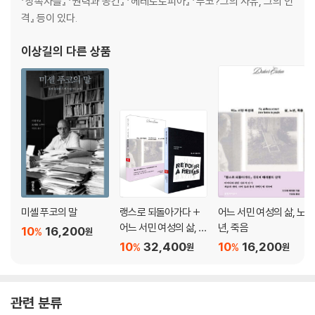
『상속자들』 『권력과 공간』 『헤테로토피아』 『푸코?그의 사유, 그의 인
고백』)
격』 등이 있다.
여럿이 함께 꾸는 꿈, 예술 (아서 단토, 『무엇이 예술인가』)
이상길
의 다른 상품
미셸 푸코의 말
랭스로 되돌아가다 +
어느 서민 여성의 삶, 노
어느 서민 여성의 삶, 노
년, 죽음
10
16,200
%
원
년, 죽음 세트
10
32,400
10
16,200
%
%
원
원
관련 분류