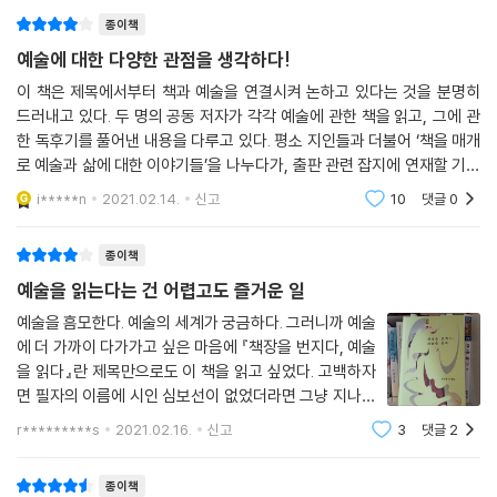
사유의 숲을 거닐다
종이책
예술에 대한 다양한 관점을 생각하다!
‘책장’은 책을 이루고 있는 낱낱의 장(페이지)으로서의 책장(冊張)이기도
하고, 책을 넣어 보관하는 공간으로서의 책장(冊欌)이기도 하다. ‘번지
이 책은 제목에서부터 책과 예술을 연결시켜 논하고 있다는 것을 분명히
드러내고 있다. 두 명의 공동 저자가 각각 예술에 관한 책을 읽고, 그에 관
다’에는 넓게 옮아가거나 퍼져나간다는 뜻 외에도, ‘책장(冊張) 따위를 한
한 독후기를 풀어낸 내용을 다루고 있다. 평소 지인들과 더불어 ‘책을 매개
장씩 넘긴다’는 뜻이 있고, ‘다른 사람의 말을 옮겨 말하거나 글로 쓴다’는
로 예술과 삶에 대한 이야기들’을 나누다가, 출판 관련 잡지에 연재할 기회
뜻도 있다. 해석은 두 단어가 지닌 다양한 의미 범위 내에서, 어느 방향으로
를 얻었다고 한다. 저자들은 약 2년 동안 예술에 관한 책들을 소개하는 서
든 열려 있다.
i*****n
2021.02.14.
신고
10
댓글
0
평을 잡지에
『책장을 번지다, 예술을 읽다』의 독자들은 두 저자가 책의 페이지, 즉 책장
종이책
(冊張)을 번지며(넘기며) 품었던 생각의 길을 따라가며, 그들의 책장(冊
예술을 읽는다는 건 어렵고도 즐거운 일
欌)에 꽂힌 책들 중에 관심 가는 책들을, 다시 책장을 번지며 읽게 될 것이
예술을 흠모한다. 예술의 세계가 궁금하다. 그러니까 예술
다. 그 과정에서 독자들은 이 시대의 예술에 품은 의문들에 대해 일부 답을
에 더 가까이 다가가고 싶은 마음에 『책장을 번지다, 예술
찾기도 하고, 때로는 더 깊은 질문을 품게 되기도 하면서, 각자의 책장을 더
을 읽다』란 제목만으로도 이 책을 읽고 싶었다. 고백하자
풍성하게 채워나갈 수 있을 것이다. 그렇게 앎이 깊어질수록, 마냥 추상적
면 필자의 이름에 시인 심보선이 없었더라면 그냥 지나쳤
이고 난해하게 여겨지던 예술은 우리 삶에 더 가깝게, 좀 더 잘 ‘보이는’ 무
을 것이다. 시인이자 사회학자가 읽은 예술서는 어떤 것일
r*********s
2021.02.16.
신고
3
댓글
2
언가가 된다. 지금 새해 독서 계획을 세우고 있는 독자라면, 저자들이 그려
까. 그가 예술을 바라보는 시선은 무엇일까. 순수한 호기
주는 약도를 손에 쥐고 떠나보면 어떨까.
심과 이 책을 통해 예술이 우리 사회에
종이책