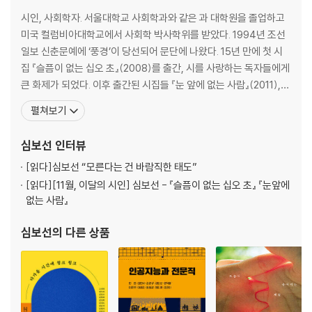
어느 인류학자의 예술을 향한 애증 (레비스트로스/조르주 샤르보니에,
시인, 사회학자. 서울대학교 사회학과와 같은 과 대학원을 졸업하고
『레비스트로스의 말』)
미국 컬럼비아대학교에서 사회학 박사학위를 받았다. 1994년 조선
어느 역사학자의 재즈 사랑 (에릭 홉스봄, 『재즈, 평범한 사람들의 비범한
일보 신춘문예에 ‘풍경’이 당선되어 문단에 나왔다. 15년 만에 첫 시
음악』)
집 『슬픔이 없는 십오 초』(2008)를 출간, 시를 사랑하는 독자들에게
큰 화제가 되었다. 이후 출간된 시집들 『눈 앞에 없는 사람』(2011),
교육
『오늘은 잘 모르겠어』(2017)도 독자들의 큰 사랑을 받았다. 전공인
펼쳐보기
예술가의 전문성은 학습될 수 있을까 (캐스린 도슨 외, 『성찰하는 티칭아
예술사회학분야의 연구 또한 활발하게 진행하고 있다. 연세대학교 커
티스트』)
뮤니케이션대학원의 문화매개전공 교수로 학생들을 가르치고 있으
심보선
인터뷰
교육은 본질적으로 예술적이다 (자크 랑시에르, 『무지한 스승』)
며, 《인문예술잡지 F》의 편집동인으로 활
[읽다]
심보선 “모른다는 건 바람직한 태도”
이미지
[읽다]
[11월, 이달의 시인] 심보선 - 『슬픔이 없는 십오 초』 『눈앞에
‘보이는 것’을 보이게 하는 철학자의 시선 (미셸 푸코, 『마네의 회화』)
없는 사람』
‘볼 수 있는 것’과 ‘말할 수 있는 것’ 사이의 거리 (미셸 푸코, 『이것은 파이프
심보선
의 다른 상품
가 아니다』)
사라짐
컨베이어벨트 위로 이동하는 전시 관람객 (애드 디 앤절로, 『공공도서관
문 앞의 야만인들』)