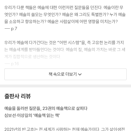
우리가 다룬 책들은 예술에 대한 이런저런 질문들을 던진다. 예술이란 무
엇인가? 예술의 쓸모는 무엇인가? 예술은 왜 그리도 특별한가? 누가 예술
을 소유하고 향유하는가? 예술은 사람살이에 어떤 영향을 미치는가?
--- p.7
우리가 예술에 다가간다는 것은 “어떤 시스템”을, 즉 고유한 논리를 가지
는 예술세계를 받아들인다는 것이다. 예술의 질, 예술의 가치는 바로 그 세
계가 집합적으로 생산하는 것이다.
--- p.16
책 속으로 더보기
이들에게 음악은 소리였다. 침묵 속에서 태어나 침묵 속으로 사라지는 삶
이자 죽음이었다. 이제 우리는 소리가 점차 희미해지는 시대에 살고 있다.
우리가 듣는 대부분의 소리는 소음이거나 복제되고 재생되는 인공음이다.
출판사 리뷰
결국 소리가 사라지면 침묵도 사라질 것이다. 진정으로 음악을 사랑하는
이는 이 말이 무슨 뜻인지 알 것이다.
예술을 둘러싼 질문들, 23권의 예술책으로 살피다
--- p.55
심보선·이상길의 ‘예술책 읽는 책’
예술가들은 언어라는 공통의 커뮤니케이션으로부터 자유로울 수 없다. 그
2021년의 반 고흐는 전 세계가 사랑하는 천재 예술가이다. 그가 살아생전