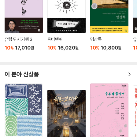
-예술은 어떻게 놀이가 되고 관계를 형성하는가?
-예술가가 창조한 독자적 세계는 어떤 의미인가? 무엇이 예술인가?
유럽 도시 기행 3
위버멘쉬
명상록
유
10
17,010
10
16,020
10
10,800
1
%
%
%
원
원
원
이 분야 신상품