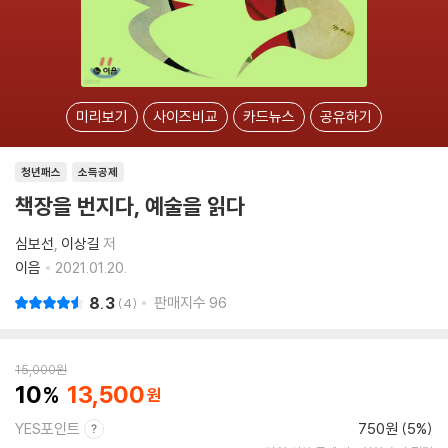
미리보기
사이즈비교
카드뉴스
공유하기
청년패스
소득공제
책장을 번지다, 예술을 읽다
심보선
이상길
저
이음
2021.01.20.
8.3
판매지수
96
4
15,000
원
10
13,500
YES포인트
750원 (5%)