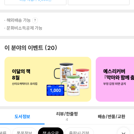
해외배송 가능
문화비소득공제 가능
이 분야의 이벤트
20
리뷰/한줄평
도서정보
배송/반품/교환
4
분류
품목정보
책 속으로
출판사 리뷰