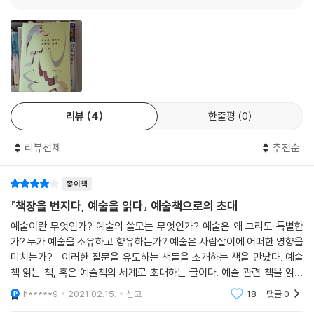
두 사람이 읽은 예술책들에는 미셸 푸코, 노르베르트 엘리아스, 에드워드
사이드, 요한 하위징아, 하워드 베커 등 각 분야 거장들의 저작이 포함되어
비장소에서 “유토피아의 조각들”을 보고 만들고 또 이야기하는 일이야말
있다. 책 속 책의 저자들은 예술에 대한 해박한 지식을 펼치기도 하고, 열렬
로 초근대성의 세찬 조류에 휩쓸려 무작정 떠내려가지 않을 수 있는, 유일
하고 신랄한 비평을 가하기도 한다. 이들은 예술계의 일원이기도 하고, 아
하지는 않을지 몰라도 가장 현실적인 방책일 터이다.
마추어 수준을 넘어서는 애호가이기도 하며, 세밀한 관찰자이기도, 방대
--- p.141
한 문헌 자료를 분석하는 연구자이기도 하다. 이들은 모차르트, 고흐, 마
네, 마그리트 등 우리가 잘 알고 있는 예술가들의 삶과 작업을 탐구하여 우
시는, 특히 공연되는 시는 공동체 구성원들에게 교훈을 가르칠 수도, 즐거
리뷰
4
한줄평
0
리가 잘 몰랐던 사회적 의미를 찾아 보여주고, 동시대 예술계에 대한 사유
움을 불러일으킬 수도, 혹은 불온한 생각을 주입할 수도 있었다. (중략) 이
와 성찰, 해석을 내놓기도 한다.
모든 규율들이 시의 치명적 매력에 대한 두려움 탓이었다.
리뷰전체
추천순
--- p.145
때론 상반된 입장을 보이기도 하는 이 다양한 예술책들을 먼저 읽어낸 심
종이책
보선·이상길 두 저자는, 뒤에 오는 독자들을 위해 그들의 책장을 열어보인
“작은 것은 위험하다.” (중략) 우리네 일상생활의 작은 것들은 어떤 가능
다. 또한 단순한 소개에서 그치지 않고 자신들의 사유와 해석, 질문을 덧붙
『책장을 번지다, 예술을 읽다』 예술책으로의 초대
성 쪽으로 향하는가? 시를 읽고 연극을 관람하고 인터넷을 사용할 때, 우
여 또 다른 이야기를 선보인다. 예술에 관심이 있었으나 너무 추상적이어
예술이란 무엇인가? 예술의 쓸모는 무엇인가? 예술은 왜 그리도 특별한
리는 그것들을 어떤 관계의 미디어로 활용하는가?
서, 무엇부터 찾아봐야 할지 갈피를 잡지 못해서, 이른바 ‘벽돌책’을 읽어나
가? 누가 예술을 소유하고 향유하는가? 예술은 사람살이에 어떠한 영향을
--- p.187
갈 자신이 없어서 망설였던 독자들에게 이 책은 예술로 향하는 친절한 길
미치는가? 이러한 질문을 유도하는 책들을 소개하는 책을 만났다. 예술
잡이가 되어준다.
책 읽는 책, 혹은 예술책의 세계로 초대하는 글이다. 예술 관련 책을 읽는
저자들의 서평책이라고 보면 되겠다. 예술과 책의 관계, 미학과 사회학의
h*****9
2021.02.15.
신고
18
댓글
0
관계를 엿보고
책장을 ‘번지다’