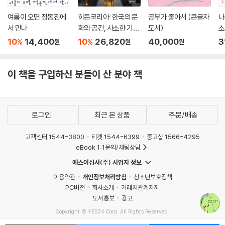
여름이 오면 정동진에
히든코리아: 한국의 문
공부가 좋아서 (큰글자
나
서 만나
화와 공간, 사소한 기적
도서)
소
들
서
10
14,400
10
26,820
40,000
3
%
%
원
원
원
이 책을 구입하신 분들이 산 분야 책
로그인
최근 본 상품
주문/배송
고객센터 1544-3800
티켓 1544-6399
중고샵 1566-4295
eBook 1:1문의/채팅상담
예스이십사(주) 사업자 정보
이용약관
개인정보처리방침
청소년보호정책
PC버전
회사소개
거래처관계자께
도서홍보
광고
Copyright © YES24 Corp. All Rights Reserved.
MATOM2