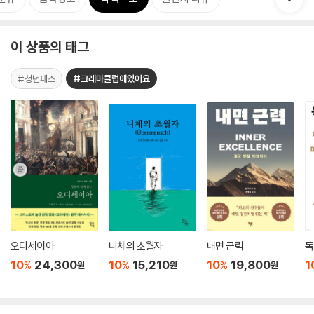
이 상품의 태그
#청년패스
#크레마클럽에있어요
오디세이아
니체의 초월자
내면 근력
독
10
24,300
10
15,210
10
19,800
1
%
%
%
원
원
원