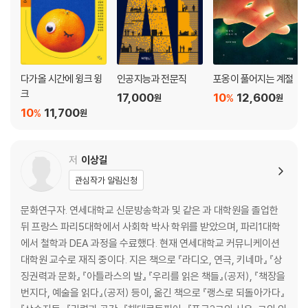
장소가 사라진 자리에 심는 ‘유토피아의 조각들’ (마르크 오제, 『비장소』)
정치
우리가 몰랐던 시의 정치 (로버트 단턴, 『시인을 체포하라』)
문화 정치의 꿈과 절망 (장 미셸 지앙, 『문화는 정치다』)
다가올 시간에 윙크 윙
인공지능과 전문직
포옹이 풀어지는 계절
크
17,000
10
12,600
%
원
원
벗어남
10
11,700
%
원
교양 있는 사람으로 보이려는 속박에서 벗어나기 (피에르 바야르, 『읽지
않은 책에 대해 말하는 법』)
신성한 예술이라는 고정 관념 걷어내기 (하워드 베커, 『사회에 대해 말하
저
이상길
기』)
관심작가 알림신청
놀이
문화연구자. 연세대학교 신문방송학과 및 같은 과 대학원을 졸업한
진지하면서도 유쾌하게, 고상하면서도 자유롭게 (요한 하위징아, 『호모 루
뒤 프랑스 파리5대학에서 사회학 박사 학위를 받았으며, 파리1대학
덴스』)
에서 철학과 DEA 과정을 수료했다. 현재 연세대학교 커뮤니케이션
당신이 오지 않는다면 (제프리 골드파브, 『작은 것들의 정치』)
대학원 교수로 재직 중이다. 지은 책으로 『라디오, 연극, 키네마』 『상
징권력과 문화』 『아틀라스의 발』 『우리를 읽은 책들』(공저), 『책장을
다시, 예술
번지다, 예술을 읽다』(공저) 등이, 옮긴 책으로 『랭스로 되돌아가다』
우리가 사는 세계 안에 짓는 또 다른 세계 (움베르토 에코, 『젊은 소설가의