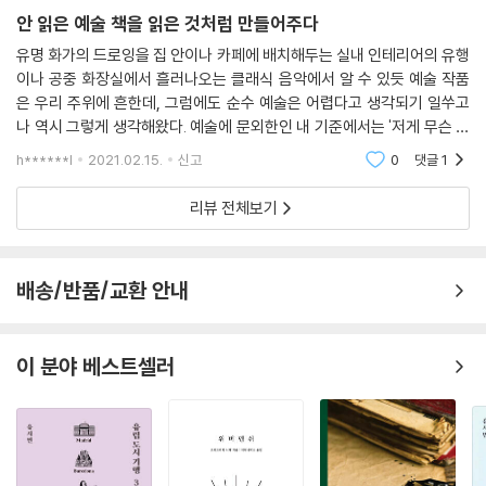
이 책이 던지는 질문들
안 읽은 예술 책을 읽은 것처럼 만들어주다
예술/ 대화/ 천재/ 애호/ 교육/ 이미지/ 사라짐/ 정치/ 벗어남/ 놀이/ 다
유명 화가의 드로잉을 집 안이나 카페에 배치해두는 실내 인테리어의 유행
시, 예술
이나 공중 화장실에서 흘러나오는 클래식 음악에서 알 수 있듯 예술 작품
은 우리 주위에 흔한데, 그럼에도 순수 예술은 어렵다고 생각되기 일쑤고
-예술이란 무엇인가? 예술의 가치는 무엇인가?
나 역시 그렇게 생각해왔다. 예술에 문외한인 내 기준에서는 '저게 무슨 저
-예술가란 무엇인가? 위대한 작품을 만드는 것은 무엇인가?
정도 가격이나 해?' 싶은 것도 좋은 예술 작품이라고 칭송받으며 비싸게 팔
h******l
2021.02.15.
신고
0
댓글
1
린다는 것을
-예술가의 대화와 상호작용은 어떻게 이루어지는가?
-모차르트 천재 신화는 어떻게 탄생했는가? 반 고흐의 사후 숭배는 어떻
리뷰 전체보기
게 강화되었는가?
-대학자가 예술을 바라보는 관점은? 이는 어떤 결과물로 이어졌는가?
-예술은 어떻게 학습 또는 전수될 수 있는가? 예술교육은 어떤 의미를 갖
배송/반품/교환 안내
는가?
-흔히 알려져 있는 회화의 이미지에서 철학자의 시선은 무엇을 읽어내는
가?
이 분야 베스트셀러
-사회의 변화와 맞물려 예술에서 사라져가는 것은 무엇인가? 이를 어떻게
지켜낼 수 있는가?
-문화와 예술은 정책이나 소통과 어떤 식으로 맞물리는가?
-신성한 예술이라는 고정관념, 정답에 대한 부담감에서 벗어나려면?