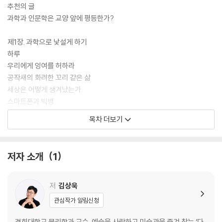
‘모든 사물의 이치’라는 ‘물리’의 정의에 따르듯 ‘물리학자’ 김상욱은 빈틈
추천의 글
없는 시선으로 문학, 사회, 역사, 정치, 윤리 등 세상의 모든 것을 파고든다.
과학과 인문학은 교양 앞에 평등한가?
책을 읽는 내내 “어떤 철학을 가지고 어떤 세상을 살아가야 하는가?”라는
질문에 함께 고민하는 사회 일원으로서, 답을 찾아가는 여정을 안내하는
제1장. 과학으로 낯설게 하기
안내자로서 자기 역할을 다 하는 것이다. 『김상욱의 과학공부』라는 제목은
하루
이 질문에서 탄생한다. 유쾌하게, 때로는 심도 있게 ‘과학공부’를 해보자.
우리에게 잉여를 허하라
공작새의 화려한 꼬리 같은 삶
세상은 어떻게 생겨났는가
스마트폰과 빅뱅
누구를 위하여 역사는 배우나
목차 더보기
우주의 침묵
기계들의 미래
행복지수 보존법칙
저자 소개
1
교육의 목적은 행복이 아니다
미분의 철학
1990년, 그 여학생
저
김상욱
달은 낙하하고 있다
관심작가 알림신청
하수구 속 호랑이굴
경희대학교 물리학과 교수. 예술을 사랑하고 미술관을 즐겨 찾는 ‘다