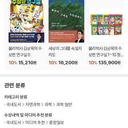
전어와 노벨상
137분의 1
아주 작은 자
시간의 본질
『쿼런틴』은 어디까지 구라인가
신은 주사위를 던진다
양자역학의 양자택일
물리박사 김상욱의 수
세상이 그대를 속일지
물리박사 김상욱의 수
상한 연구실 0
라도
상한 연구실 1~10 정가
인하 세트
10
15,210
10
16,200
10
135,900
%
%
%
원
원
원
제4장. 물리의 인문학
상상력이 우리를 구원하리라
칸딘스키를 이해한다는 것
카오스의 아름다움
관련 분류
『레 미제라블』의 엔트로피
카테고리 분류
춤, 운동, 상대론, 양자역학
빛의 희로애락
국내도서
자연과학
과학
과학 일반
우주의 시
수상내역 및 미디어 추천 분류
기계가 거부하는 날
국내도서
미디어 추천
중앙일보
자유의지의 물리학