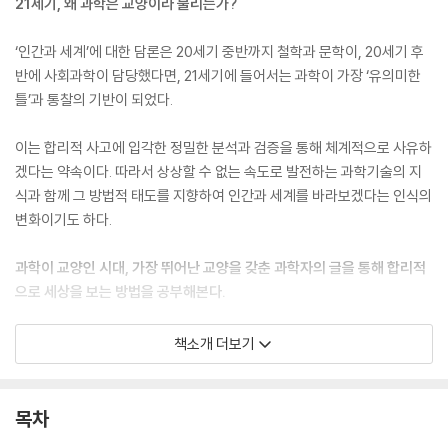
21세기, 왜 과학은 교양이라 불리는가?
‘인간과 세계’에 대한 담론은 20세기 중반까지 철학과 문학이, 20세기 후
반에 사회과학이 담당했다면, 21세기에 들어서는 과학이 가장 ‘유의미한
틀’과 통찰의 기반이 되었다.
이는 합리적 사고에 입각한 정밀한 분석과 검증을 통해 체계적으로 사유하
겠다는 약속이다. 따라서 상상할 수 없는 속도로 발전하는 과학기술의 지
식과 함께 그 방법적 태도를 지향하여 인간과 세계를 바라보겠다는 인식의
변화이기도 하다.
과학이 교양인 시대, 가장 뛰어난 교양을 갖춘 과학자의 글을 통해 합리적
으로 세상을 보는 방법을 공부해본다.
김상욱 교수는 과학과 인문학의 중간에서 그 경계를 흐트러뜨리려 한다.
책소개 더보기
냉철한 과학자의 두뇌로 뜨겁게 삶을 마주하는 김상욱 이야말로 다가올
‘과학 인문학’ 시대의 첫 번째 안내자이다. 양쪽 모두에 대한 깊은 이해가
있음은 물론이고, 부지런하게 새로운 것을 배우는 학자로서, 배운 것을 가
목차
르치는 선생님으로서의 기질을 둘 다 가지고 있기 때문이다.