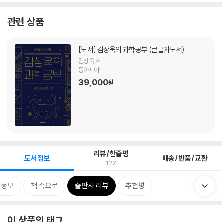
관련 상품
[도서]
김상욱의 과학공부 (큰글자도서)
김상욱 저
동아시아
39,000
원
리뷰/한줄평
도서정보
배송/반품/교환
122
목정보
책 속으로
출판사 리뷰
추천평
이 상품의 태그