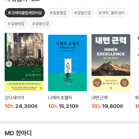
#크레마클럽에있어요
#알쓸별잡
#알쓸인잡
#과학_물화생지
#알쓸범잡
#알쓸신잡
오디세이아
니체의 초월자
내면 근력
독
10
24,300
10
15,210
10
19,800
1
%
%
%
원
원
원
MD 한마디