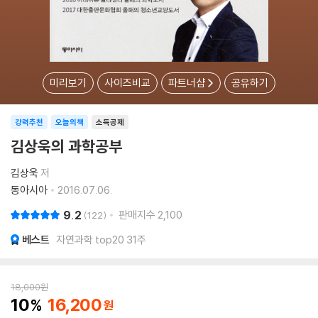
미리보기
사이즈비교
파트너샵
공유하기
강력추천
오늘의책
소득공제
김상욱의 과학공부
김상욱
저
동아시아
2016.07.06.
9.2
판매지수
2,100
122
베스트
자연과학 top20 31주
18,000
원
10
16,200