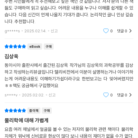
는 것이다. 그렇다 보니 상대성이론이나 양자역학과 같은 일반 상식에서
주변 지인들에게 꼭 추천해보고 싶은 책인 것 같습니다. 저자 분의 다른 책
- 김범준 (성균관대 물리학과 교수, 한국복잡계학회 회장, 『세상물정의 물리학』 저자)
들도 구매하여 읽고 싶습니다. 어려운 내용을 누구나 이해를 쉽게할 수 있
어긋나는 과학은 일반인들에게 이해하기 힘든 존재일 수밖에 없다. 게다가
습니다. 다음 신간이 언제 나올지 기대가 큽니다. 논리적인 글니 인상 깊습
인간의 상상과 감정, 무지(無智)는 세상을 똑바로 보는 것을 방해한다.
니다. 추천합니다.
『김상욱의 과학공부』 제1장 “과학으로 낯설게 하기”에서는 세상을 낯설게
좋은 과학자는 많고 좋은 글쟁이도 많다. 이 둘을 겸하는 사람은 드물다. 나
보고 다르게 보는 방법을 훈련하며 과학적 사고방식으로 첫걸음을 내딛는
아가 글에 과학과 인문, 양면의 통찰을 쉽고도 진하게 담는 이는 더 귀하다.
g*****s
2025.02.14.
신고
0
댓글
0
다.
김상욱 교수가 바로 그 사람이다.
eBook
구매
- 원종우 (‘과학과 사람들’ 대표)
제2장 “대한민국 방정식”에서는 한국 사회에 존재하는 신화와 공포를 파
김상욱
헤친다. 앞서 말했듯이 ‘비과학적인 것’은 ‘비인간적인 것’이다. 과학이 이
김상욱 교수는 《과학동아》의 기고 요청에 늘 관점과 철학이 있는 글을 보
동아시아 출판사에서 출간된.김상욱 작가님의 김상욱의 과학공부를 감상
런 비인간적인 사실들에 눈감는다면 과학은 더 이상 철학이 아니다.
내왔던 좋은 필자였다. 지식을 쉽게 전달하길 거부하고 심오한 주제로 달
하고 작성하는리뷰글입니다.텔리비전에서 이분이 설명하는거나 이야기하
우리는 ‘어둠’이 존재한다고 생각하지만, 사실 어둠은 빛의 부재(不在)일
는게 어려운내용도 이해하기가쉽더라구요 한번보고는 다 잊어버렸지만
음질하는 솜씨가 놀라웠다. 그의 이번 책이 기대되는 이유이다.
뿐이다. 빛의 부재가 어둠이라는 실재(實在)가 되듯이, 사회를 향해 침묵
ㅎㅎ책도 궁금해서 구입했어요
- 윤신영 (《과학동아》 편집장)
하고 의로운 행위를 하지 않는 것도 불의(不義)라는 실재가 되어 돌아다
s****v
2025.02.02.
신고
0
댓글
0
니게 된다.
김상욱 교수는 부지런한 사람이다. 몸도 마음도, 그리고 지적으로도. 그래
종이책
구매
그렇다면 과학자는 과학적 사고방식을 통해 어떻게 세상을 보는가? 제3장
서 주변의 어떤 일이든 과학적으로 분석하는 일을 게을리 하지 않는다. 또
“나는 과학자다”는 과학자가 정치나 권력, 경제로부터의 유혹을 내던지며
한 김상욱 교수는 신념을 가진 사람이다. 과학이 세상을 구원할 것이라는,
물리학에 대해 가볍게
던지는 선언이다. 끊임없이 “나는 과학자인가?” 하고 물으며 비과학적인
정확히 말하면 과학을 이해하는 사람이 세상을 더 낫게 만들 거라는 신념.
요즘 여러 채널에서 얼굴을 볼 수 있는 저자의 물리학 관련 책이다. 물리학
논리에 빠지지 않도록 스스로를 경계하는 모습은 신념을 가진 철학자와도
그 두 가지가 합쳐져서 이 책이 탄생했다.
자체가 워낙에 신비로운 현상이 많다 보니 내용이 재미가 없을 수가 없다.