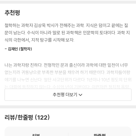
이처럼 21세기의 과학기술의 발전은 상상을 초월하고 있고 이는 인간과 세
존재하지 않는 상상을 바꿀 수는 없다.
계에 대한 우리의 인식에 큰 변화를 요구하고 있다. 그렇지만 과학기술에
추천평
인간이 생각하는 중요한 가치는 그 자체로 상상이기에 우리의 상상으로 지
대한 인식은 오랫동안 인문학 중심의 태도를 가졌던 우리에게 너무나 생소
켜내야 한다. 인간의 행복이라는 비과학적 대상에 대한 인문학적 고민이
한 상황이 되었다. 우선 과학기술에 대한 지식이 너무 부족하고 이를 통한
철학하는 과학자 김상욱 박사가 전해주는 과학. 지식은 덤이고 끝에는 질
없다면 인간은 불행해질 거다. 과학뿐 아니라 인문학적 상상력이 필요한
사유를 연습해 본 적이 없기 때문이다.
문이 남는다. 수식이 아니라 말로 된 과학책은 인문학의 토대이다. 과학 지
시대이다. --- pp.229-230
예를 들어 천안함, 광우병, 메르스, 가습기 살균제, 세월호, 원자력발전소,
식의 극한에서, 지적 탐구를 시작해 보자.
4대강은 우리 사회를 휩쓸었던 이슈들이다. 이는 단순한 사회적 문제를 넘
알파 센타우리에서 온 빛은 대략 4년 전에 출발한 것이다. 즉, 지금 우리가
- 김재인 (철학자)
어 객관적이고 과학적 지식과 분석과 해결방법이 필요한 문제들이었다. 그
보는 그 모습은 4년 전의 모습이라는 말이다. 사실 알파 센타우리가 지금
러나 시민들은 물론, 컨트롤 타워를 지휘해야 하는 공직자들조차 과학적
은 존재하지 않을 수도 있다. 어떤 이유로 알파 센타우리가 폭발하여 사라
나는 과학자랑 친하다. 전형적인 문과 출신이라 과학에 대한 밑천이 너무
소양이 부족해 정치적·사회적으로 휘둘리고, 객관적 증거 없이 사건의 가
졌더라도 우리가 그 사실을 알게 되는 것은 4년이 지나서이다. 지금 우리
없는지라 귀동냥으로 부족한 부분을 채우려 하기 때문이다. 과학자들이랑
해자 및 피해자가 되는 일을 우리는 종종 보아왔다.
가 보는 별들은 과거의 모습이란 이야기이다. 그렇다면 가만히 앉아서 하
얘기를 나누면 신난다. 일단 사고단위가 다르다. 1년이나 10년 정도의 단위
인공지능 관련 이슈, 생명 윤리의 문제, 그리고 환경 파괴에 대한 논란도 2
늘을 보는 것만으로 시간여행을 할 수 있다. 이처럼 하늘을 보는 것은 공간
는 대화에 등장하지 않는다. 수십억 년이 기본이다. 이런저런 정치적 욕망
1세기를 살아가며 과학적 사고를 배제하는 것이 불가능하다는 점을 시사
과 시간을 모두 보는 것이다. 사실 땅을 파보아도 시간여행을 하기는 마찬
이 충돌하는 이 나라에 대한 이야기는 술자리 안줏감이다. 광대한 우주와
추천평 더보기
한다. 한마디로 과학은 이미 상식이 된 것이다.
가지이다. 지층을 가로질러 과거로의 여행을 할 수 있기 때문이다. 결국 공
광년으로 표현되는 거리를 바탕으로 펼쳐지는 이야기는 흥미롭다. 과학자
간은 시간이다. --- pp.276-277
들 모임에 참여해 그이들과 친해지다 보니 아는 게 좀 늘어 과학 책도 읽게
과학공부는 철학공부이다! 지식은 덤이고 끝에는 질문이 남는다.
되었다. 아직도 잘 이해하지 못하는 대목이 있으나, 확실히 알게 된 것은 있
리뷰/한줄평
122
수식이 아니라 말로 된 과학책은 인문학의 토대이다.
우주는 먼 과거나 먼 미래를 알 필요 없이 자신의 바로 앞에 놓인 관계만을
다. 과학은 현대인이 반드시 익혀야할 교양이라는 사실이다. 이 점을 무시
생각하며 한 걸음, 한 걸음 나아간다. 우주는 심지어 앞과 뒤도 구분하지 않
하면 오늘 우리의 삶을 가능케 하는 많은 부분을 이해하지 못할 수 있고, 과
책은 이런 의도와 목적으로 쓰여 졌다. 과학 지식 자체를 심층적으로 습득
리뷰
한줄평