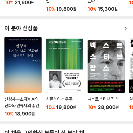
말
는다
10
21,600
1
%
원
10
19,800
10
15,300
%
%
원
원
이 분야 신상품
신성세―초지능 AI의
시뮬레이션 우주
넥스트 스티브 잡스
실
진화와 인류세의 종언
10
19,800
10
28,800
1
%
%
원
원
10
18,900
%
원
이 책을 구입하신 분들이 산 분야 책