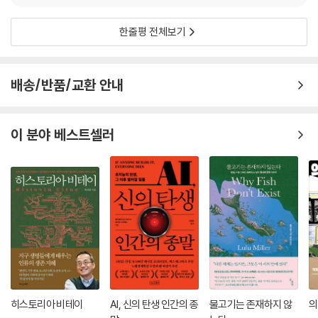
있음은 물론이고, 부지런하게 새로운 것을 배우는 학자로서, 배운 것을 가
뭘 더 바라겠는가?
르치는 선생님으로서의 기질을 둘 다 가지고 있기 때문이다.
- 장대익 (서울대 자유전공학부 교수, 『다윈의 식탁』 저자)
한줄평 전체보기
‘모든 사물의 이치’라는 ‘물리’의 정의에 따르듯 ‘물리학자’ 김상욱은 빈틈
없는 시선으로 문학, 사회, 역사, 정치, 윤리 등 세상의 모든 것을 파고든다.
진짜 인문학의 정의에는 과학이 포함되어 있다. 그런 의미에서 김상욱 교
책을 읽는 내내 “어떤 철학을 가지고 어떤 세상을 살아가야 하는가?”라는
배송/반품/교환 안내
수의 이 책은 진정한 인문학 서적이라고 할 만하다.
질문에 함께 고민하는 사회 일원으로서, 답을 찾아가는 여정을 안내하는
안내자로서 자기 역할을 다 하는 것이다. 『김상욱의 과학공부』라는 제목은
- 정지훈 (경희사이버대 모바일융합학과 교수)
이 질문에서 탄생한다. 유쾌하게, 때로는 심도 있게 ‘과학공부’를 해보자.
이 분야 베스트셀러
히스토리아 비테이
AI, 신의 탄생 인간의 종
물고기는 존재하지 않
의