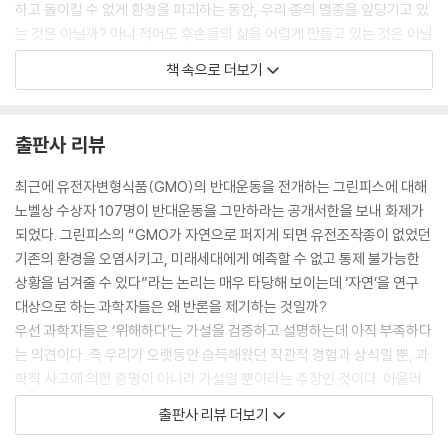
하고 돌이킬 수 없게 환경을 파괴하는 동안, 우리 종의 멸종을 앞당기고 있
는 것은 아닐까? 아니 적어도 후손들의 삶을 어렵게 만들고 있는 것은 아닐
까?
책 속으로 더보기
우리가 아는 한 이 광활한 우주에 우리밖에 없다. 우리가 서로 사랑하고 지
혜를 모아야 하는 우주적인 이유이다. --- pp.54-55
출판사 리뷰
과학의 재현가능성에 대한 요구는 예측가능성과도 일맥상통한다. 따라서
아무리 유명한 과학자의 이론이라도, 실험결과가 예측한 것과 다르면 그의
최근에 유전자변형식품(GMO)의 반대운동을 전개하는 그린피스에 대해
이론은 폐기된다. 물리학의 아버지라 불리는 뉴턴이지만, 빠른 속도로 움
노벨상 수상자 107명이 반대운동을 그만하라는 공개서한을 보내 화제가
직이는 물체에서 그의 이론은 잘못된 예측을 내놓는다. 특허청에서 일하는
되었다. 그린피스의 “GMO가 자연으로 퍼지게 되면 유전조작종이 없었던
말단 직원이라도, 그의 이론이 재현가능한 예측을 내놓는다면 그가 맞는
기존의 환경을 오염시키고, 미래세대에게 예측할 수 없고 통제 불가능한
거다. 바로 아인슈타인이다. 그래서인지 물리학자들은 권위주의에 알레르
상황을 넘겨줄 수 있다”라는 논리는 매우 타당해 보이는데 ‘자연’을 연구
기 반응을 보인다. 이론이 옳다면 재현가능한 증거를 보이면 그만인 것이
대상으로 하는 과학자들은 왜 반론을 제기하는 것일까?
다. 증거가 불충분할 때는 모른다고 말하며 판단을 유보하는 것이 과학적
우선 과학자들은 ‘위해하다’는 가설을 검증하고 설명하는데 아직 부족하다
인 자세이다. --- pp.126-127
는 의견이다. 즉 우리가 오랫동안 습득해왔던 직관적 경험과 상식일 뿐, 과
학적 사고에 의한 증명이 아니라 가설일 뿐이라는 주장인 것이다. 아울러
인간은 완벽하게 합리적이지 않다. 더구나 인간은 존재하지도 않는 상상을
과학의 역사, 즉 생명의 진화는 끊임없이 유전자를 변형해 온 역사이며 그
출판사 리뷰 더보기
믿는다. 우리가 가치 있다고 생각하는 대부분의 것들은 실제로 존재하지
것이 ‘비자연적’ 일이라 단정지울 수 없다는 것이다.
않는 상상이다. 인공지능이 존재하는 세상의 모습을 바꿀 수 있을지라도