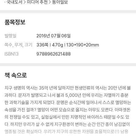
국내도서
미디어 추천
동아일보
상상력을 상상하며
후기
품목정보
발행일
2016년 07월 06일
쪽수, 무게, 크기
336쪽 | 470g | 130*190*20mm
ISBN13
9788962621488
책 속으로
지구 생명의 역사는 35억 년에 달하지만 현생인류의 역사는 20만 년에 불
과하다. 문자가 발명되고 나서 불과 5,000년 만에 우리는 자멸하기 충분
한 과학기술을 가지게 되었다. 문명은 순식간에 일어나서 스스로 멸망하는
속성을 가진 걸까? 멸망이 어떤 모습으로 올지는 아무도 모른다. 아마겟돈
의 전쟁일 수도 있고, 실험실에서 만든 치명적인 바이러스 때문일 수도 있
다. 하지만 우리가 살 수 없게 지구환경이 변하는 순간 인간 종이 남김없이
멸종될 것은 확실하다. 우리가 지구의 유한한 자원을 효율적으로(!) 남용