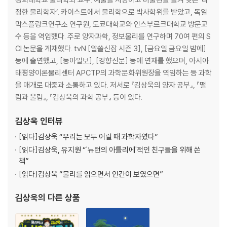
제2장. 대한민국 방정식
정한 물리학자’. 카이스트에서 물리학으로 박사학위를 받았고, 독일
카나리아의 죽음
막스플랑크연구소 연구원, 도쿄대학교와 인스부르크대학교 방문교
상아탑 위 바벨탑
수 등을 역임했다. 주로 양자과학, 정보물리를 연구하며 70여 편의 S
공부의 신
CI 논문을 게재했다. tvN [알쓸신잡 시즌 3], [금요일 금요일 밤에]
실탄이 장전된 총
등에 출연했고, [동아일보], [경향신문] 등에 연재를 했으며, 아시아
문지기들의 천국
태평양이론물리센터 APCTP의 과학문화위원장을 역임하는 등 과학
증거 없이 결론 없다
을 매개로 대중과 소통하고 있다. 저서로 『김상욱의 양자 공부』, 『떨
추상이 우리를 죽이기 시작할 때
림과 울림』, 『김상욱의 과학 공부』 등이 있다.
넉대와 독버섯
영웅 없는 위기
김상욱
인터뷰
과학은 국정화를 싫어해
[읽다]
김상욱 “우리는 모두 어릴 때 과학자였다”
사과의 물리학
[읽다]
김상욱, 유지원 “'뉴턴의 아틀리에'적인 친구들을 위해 쓴
부재의 실재
책”
[읽다]
김상욱 “물리를 읽으면서 인간이 보였으면”
제3장. 나는 과학자다
나는 과학자다
김상욱
의 다른 상품
양자역학? 그게 뭐예요?
운동을 시작하는 방법