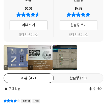
는다. 단지 자신과 시간적으로 인접한 두 지점의 관계만을 생각한다. 인접
학을 한낱 돈 되는 공부로만 여길 수도 있다. 더욱이 과학을 알게 되면 오만
하는 위해 다시 교과서를 꺼내 ‘공식들’과 ‘법칙들’을 외워야 하는 것이 아
한 두 지점은 나와 다르지만 무한히 가까운 장소이다. 우주는 그냥 성실히,
과 편견에서 벗어나 참된 앎의 세계에 이르는 방도를 늘 고민하게 된다.
8.8
9.5
니라, 우리에게 필요한 과학이라는 ‘시스템’을 포괄적으로 이해하는 것, 즉
아니, 어찌 보면 바보같이 이웃과의 관계만을 생각할 뿐이지만, 그 결과로
김상욱 교수는 양자역학을 전공하는 물리학자이면서 대중의 과학화와 과
‘과학적 사고방식’이다. 그리고 ‘과학적 사고방식’은 곧 철학이고 인문학이
세상에 존재하는 모든 것을 만들어간다.
학의 대중화에 애를 쓰는 저술가이기도 하다. 김 교수의 글을 읽다 보면 인
다.
사람도 마찬가지가 아닐까. 나와 맞닿은 사람들의 관계를 하나씩 확인하고
문적 통찰력에 무릎을 치고, 그 무엇인가의 근본에 대한 지적 호기심에 절
리뷰 쓰기
한줄평 쓰기
철학자 들뢰즈는 철학이 “자유로운 인간의 모습을 만드는 것” 이라고 했
공고히 해나갈 때, 먼 미래나 과거가 아니라 바로 앞의 일을 향해 법칙을 따
로 감탄하게 된다. 과학의 문은 열려 있는데, 어렵거나 몰라도 된다는 편견
다. 세상이라는 자연은 그저 법칙에 따라 움직일 뿐이다. 인간을 자유롭지
르듯 가야 할 곳으로 정확히 한 걸음을 내디딜 때 우리는 우주의 방식대로
혜택 및 유의사항
혜택 및 유의사항
의 문지기에 속아 문지방을 못 넘어서야 되겠는가. 김상욱 교수를 길라잡
못하게 만들고 불행하게 만드는 것은 상상으로 만들어진 신화(神話)와 공
살아가는 것이다.
이 삼아 과학과 그것의 진정한 정신은 무엇인지 함께 배워보길 소망한다.
포(恐怖)인 것이다. 같은 맥락에서 과학에 의한 설명은 종교와 경험 상식
--- p.294
이 말해주는 지혜와 충돌하기도 한다. 신화와 공포를 걷어내고, 자연 그대
- 이권우 (도서평론가)
로 세상을 이해하는 것이며 자연을 이해하는 것을 우리는 과학이라고 부른
다. 다시 들뢰즈를 상기한다면, 이렇게 철학은 과학이 되고 과학은 철학이
원래 자연이 시보다 더 아름답고 감동적이며 심지어 리드미컬한데다가 모
되는 것이다. ‘과학으로 생각하는 것’은 만들어진 신화와 공포를 거부하고,
호하기 짝이 없다. 그러니 그 외피 속에 감춰진 비밀을 찾아 나서는 과학적
2
3
자유로운 인간의 모습을 드러낸다는 점에서 ‘철학하는 것’이 된다.
여정 또한 시보다 더 큰 상상력과 창의력을 요할 수밖에 없다. 다만 그동안
리뷰
47
한줄평
75
그 설명이 더럽게 재미없고 난해했을 뿐이다. 이 책이 나옴으로써 이제 시
과학을 배우려면 다른 책을 보고,
는 폭삭 망하게 생겼다. 그 대신 시는 비로소 자신을 이해해주는 엄청난 친
과학으로 통찰하려면 이 책을 봐야 한다.
구매리뷰
추천순
구를 곁에 두게 된 셈이다.
책이 말하는 과학공부란 태도이자 방법이다.
- 정재찬 (한양대 국어교육과 교수, 한국문학교육학회 회장, 『시를 잊은 그대에게』 저
종이책
구매
자)
과학은 결국 인간과 세계를 들여다보는 것이다. 따라서 ‘과학적인 것’은 ‘인