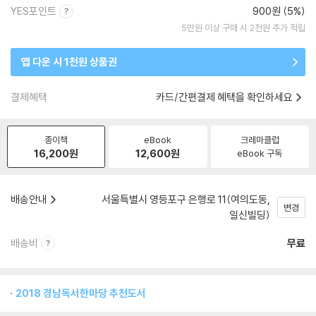
YES포인트
900원 (5%)
5만원 이상 구매 시 2천원 추가 적립
앱 다운 시 1천원 상품권
결제혜택
카드/간편결제 혜택을 확인하세요
종이책
eBook
크레마클럽
16,200
원
12,600
원
eBook 구독
배송안내
서울특별시 영등포구 은행로 11(여의도동,
변경
일신빌딩)
배송비
무료
2018 경남독서한마당 추천도서