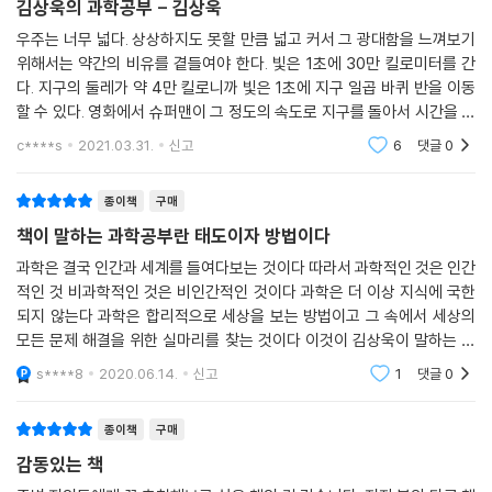
김상욱의 과학공부 - 김상욱
간적인 것’, ‘비과학적인 것’은 ‘비인간적인 것’이다. 과학은 더 이상 지식에
우주는 너무 넓다. 상상하지도 못할 만큼 넓고 커서 그 광대함을 느껴보기
아직 예술의 정체에 대해 혼란스러워 하던 젊은 시절, 소설가가 쓴 엔트로
국한되지 않는다. 과학은 합리적으로 세상을 보는 방법이고, 그 속에서 세
위해서는 약간의 비유를 곁들여야 한다. 빛은 1초에 30만 킬로미터를 간
피와 예술과의 상관관계에 관해 쓴 책을 읽고 큰 깨달음을 얻은 적이 있었
상의 모든 문제 해결을 위한 실마리를 찾는 것이다. 이것이 김상욱이 말하
다. 지구의 둘레가 약 4만 킬로니까 빛은 1초에 지구 일곱 바퀴 반을 이동
다. 수학도 물리학도 전공하지 않은 소설가가 어떻게 비전공분야와 예술을
는, 너무도 간결하고 명확한 과학적 사고방식이다.
할 수 있다. 영화에서 슈퍼맨이 그 정도의 속도로 지구를 돌아서 시간을 거
연결할 수 있었을까. 그 소설가의 나라에 수학과 물리, 예술과 문학, 현실세
과학을 기술적 측면으로만 본다면 과학은 사고방식이 될 수 없으며, 인문
꾸로 거슬러 과거로 돌아간다. 영화적 상상력이지만 상대성이론을 부분적
계와 빅뱅을 연결하여 쉽게 설명해주는 이런 책이 존재하지 않았다면 불가
c****s
2021.03.31.
신고
6
댓글
0
학과 함께 갈 수 없다. 과학 기술에 실제 세상에 적용될 때, 종종 인문학이
으로 대입하면
능한 일이었을 것이다.
문제를 제기하고 해결 방법으로서 역할을 한다. 마찬가지로 정치, 사회, 문
종이책
구매
화가 갖는 문제에 과학이 해결 방법으로 관여할 수 있어야 한다. 과학과 인
- 홍성민 (예술가, 계원조형예술대학 융합예술과 교수)
문학을 같은 출발선 위에 둘 때, 과학과 인문학이 함께할 수 있는 것이다.
책이 말하는 과학공부란 태도이자 방법이다
과학적 영감에서 철학적 통찰을 이끌어내고, 과학에서 삶의 해답을 찾는
문·사·철을 꿰뚫는 단단한 인문 교양에 뿌리 내린 비판적 지성. 이런 비판적
과학은 결국 인간과 세계를 들여다보는 것이다 따라서 과학적인 것은 인간
것. 우리가 사는 세상과 맞닿아 있는 과학을 가까이하는 것. 과학과 인문학
지성이 현장의 과학자라면 얼마나 멋있을까? 나는 이 책을 읽으면서 항상
적인 것 비과학적인 것은 비인간적인 것이다 과학은 더 이상 지식에 국한
이 소통하는 것. 이것이 앞으로의 인문학이자, 과학을 포함한 진정한 인문
꿈꿨던 그런 과학자가 바로 옆에 있었음을 새삼 깨달았다. 더 늦기 전에, 한
되지 않는다 과학은 합리적으로 세상을 보는 방법이고 그 속에서 세상의
학이 될 것이다.
모든 문제 해결을 위한 실마리를 찾는 것이다 이것이 김상욱이 말하는 너
국을 대표하는 ‘과학자 지식인’ 김상욱 박사를 만나 보자.
무도 간결하고 명확한 과학적 사고방식이다과학을 기술적 측면으로만 본
s****8
2020.06.14.
신고
1
댓글
0
- 강양구 (프레시안 부국장)
다면 과학은 사고방식
상식적인 사회를 위한 물리학자의 외침
과학으로 생각하라!
종이책
구매
과학을 쉽게, 그리고 정확하게 설명하는 김상욱 교수의 능력은 내겐 ‘넘사
벽’이다. 그가 얘기하는 과학은 함께 살아가는 우리 사회 누구나 알아야 하
감동있는 책
‘이해한다’는 것은 우리가 기존에 알고 있던 지식에 새로운 지식이 합류하
는 교양이다. 우리 사회의 진솔한 속얘기는 덤이다.