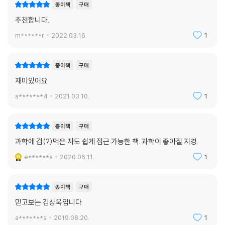
법을 처음 이야기한 것은 아니지만, 용기 있게 두 번째로 나서 더 많은 이들
종이책
구매
명하는 사람’이라고 알려져 있다. 그의 이전 저작들을 보면, 자칫 어려워질
에게 확실하게 각인시키는 데 성공한!
추천합니다.
수 있는 과학적 지식을 매우 간결하고 정돈된 글로 풀어내는 것을 볼 수 있
- 이은희 (과학 커뮤니케이터, 『하리하라 시리즈』 저자)
다. 리처드 파인먼조차 “완벽히 이해한 사람은 아무도 없다”라고 말한 양
m******r
2022.03.16.
1
자역학을 쉽게 풀어쓰듯이 세상 물정을 명확한 시선으로 해부한다.
혼미한 세상이다. 그리하여 우리는 과학자를 불러내어 세상을 분석시킨다.
이렇게 그가 오롯이 과학자의 눈으로, 과학을 토대로 쓴 글 속에 철학이 있
종이책
구매
1 더하기 1은 2라는 간단하면서도 분명한 시각으로 세상을 풀어내라는 것
고 인문학이 있다. 김상욱 교수는 책에서 스스로 “철학의 원전조차 제대로
이다. 하지만 어디 세상 일이 그리 단순히 해결되랴. 평등보다 더 귀한 게
재미있어요
읽어본 적이 없다”라고 말하지만, 인간과 세상을 알고자 하는 것은 과학자
정의다. 1 더하기 1은 2보다 더 클 수도 있어야 한다. 차가운 머리에 따뜻한
와 철학자의 교집합이다. 그렇기에 ‘제대로’ 과학을 하고 과학을 사랑하는
a*******4
2021.03.10.
1
가슴을 품은 양자물리학자 김상욱이 귀한 이유가 그것이다.
김상욱 교수의 글에는 인간과 세상에 대한 애정이 담겨 있고, 자연스레 인
문학적 통찰이 담기게 되는 것이다. 좋은 과학자도 많고 좋은 글쟁이도 많
- 이정모 (서울시립과학관장)
종이책
구매
지만, 이 둘을 겸하는 사람은 드물다. 더욱이 과학과 인문, 양면의 통찰을
과학에 겁(?)먹은 자도 쉽게 접근 가능한 책. 과학이 좋아질 지경.
쉽고도 진하게 담는 이는 더 귀하다.
한국의 지식사회에서 연구와 소통의 관계는 마치 두 개의 음전하와 같다.
e******a
2020.06.11.
1
김상욱 교수는 연구와 소통 간의 이런 (터무니없는) 반발력에 대항하여 둘
과학이 교양인 시대, 가장 뛰어난 교양을 갖춘 과학자의 글을 통해 합리적
사이의 공존적 평형상태를 이끌고 있는 한국의 대표적 물리학자이다. 그가
으로 세상을 보는 방법을 공부해본다.
그동안 써온 에세이들을 보면, 그가 또 다른 안정상태를 추구하고 있음을
종이책
구매
김상욱 교수는 과학과 인문학의 중간에서 그 경계를 흐트러뜨리려 한다.
발견하게 된다. 그것은 과학과 인문의 공존이다. 그는 우리 시대의 교양이
냉철한 과학자의 두뇌로 뜨겁게 삶을 마주하는 김상욱 이야말로 다가올
믿고보는 김상욱입니다
과학이고 인문이어야 함을 주장하고 있다. 빛이 입자요 파동인 것처럼. 운
‘과학 인문학’ 시대의 첫 번째 안내자이다. 양쪽 모두에 대한 깊은 이해가
동방정식인 양 정확하지만, [개그콘서트]처럼 재밌는 이야기들도 솔찮다.
a*******s
2019.08.20.
1