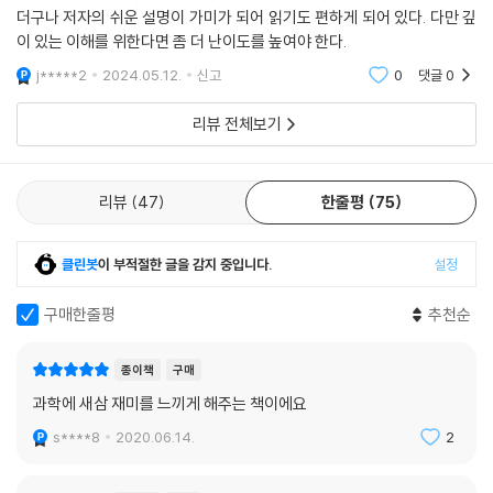
같다.
더구나 저자의 쉬운 설명이 가미가 되어 읽기도 편하게 되어 있다. 다만 깊
- 이강영 (경상대 물리교육학과 교수, 『LHC, 현대 물리학의 최전선』 저자)
이 있는 이해를 위한다면 좀 더 난이도를 높여야 한다.
물리학은 인문학의 질문에 어떻게 답할까? 인간의, 인간에 대한, 인간을
j*****2
2024.05.12.
신고
0
댓글
0
과학이 교양인 시대, 가장 뛰어난 교양을 갖춘 과학자의 글.
위한 탐구로서 과학은 언제나 인문학과 접점을 가지고 있었다. 제4장 “물
과학은 지식이 아니라 합리적으로 세상을 보는 방법이라는 말이 무슨 말인
리의 인문학”에서 물리학자 김상욱은 ‘어떻게 살 것인가?’라는 인류의 본
리뷰 전체보기
지 이해할 수 있다.
질적 질문에 ‘우주’로 답한다.
- 이강환 (서대문자연사박물관장)
우주의 모든 운동을 설명하는 뉴턴의 운동방정식(F=ma)은 단 네 개의 글
자로 이루어진 우주의 시(詩)이다. 우주는 먼 과거나 먼 미래를 내다보지
리뷰
47
한줄평
75
김상욱은 과학으로 똘똘 뭉친 사람이다. 이 책에는 그런 그의 머릿속에 꽁
않고, 자신의 바로 앞에 놓인 관계만을 생각하며 법칙에 따라 나아간다. 그
꽁 묶여 있던 과학이 삶의 모습을 하고 겸손하지만 단호하게 그 모습을 세
러면서 세상에 존재하는 모든 것을 만들어내는 것이다. 사람도 눈앞의 일
클린봇
이 부적절한 글을 감지 중입니다.
설정
상에 드러내는 성인식 같은 글들로 가득하다. 상식적인 사회를 향한 물리
을 향해 정확히 한 걸음을 내디딜 때 우주의 법칙대로 살아가는 것이 아닐
학자의 담백한 외침을 들어보자.
까.
구매한줄평
추천순
- 이명현 (천문학자, 과학저술가)
단단한 인문 교양에 뿌리 내린 비판적 지성.
종이책
구매
‘과학 인문학’ 시대를 이끄는 물리학자 김상욱 교수의 과학 공부란?
거리에서 한 사람이 춤을 춘다. 그의 몸짓이 한낱 우스개가 되지 않도록 하
과학에 새삼 재미를 느끼게 해주는 책이에요
는 건 그에 동조해 같이 춤을 시작한 두 번째 사람이다. 그로 인해 첫 번째
지적 호기심과 인문학적 통찰을 수준 높은 유머와 명쾌한 문장으로.
s****8
2020.06.14.
2
사람의 행동은 의미 있는 퍼포먼스가 되고, 모든 사람이 함께 춤출 수 있는
쉬운 글로 과학을 쓰는 것이야말로 인문학의 토대이다. 과학과 인문학 사
발판이 마련된다. 확실히 이 글은 두 번째 사람이다. 과학으로 생각하는 방
이의 벽을 허물어주기 때문이다. 김상욱 교수는 ‘양자역학을 가장 쉽게 설