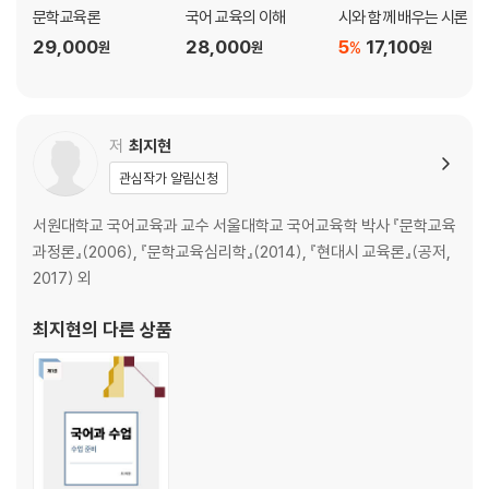
농무│가난하고 소외된 자들의 굿거리 366
문학교육론
국어 교육의 이해
시와 함께 배우는 시론
목계장터│목계장터에서 만난 어느 방랑자의 고백 371
29,000
28,000
5
17,100
%
원
원
원
벼│벼가 익는 자리의 핏자국 377
타는 목마름으로│민주주의를 부르는 목마름의 노래 384
월훈│누군가의, 그러나 누구나의 실존적 고독 393
저
최지현
저문 강에 삽을 씻고│품격 있는 민중시의 서정적 울림 399
귀천│삶의 사랑스러운 마침 405
관심작가 알림신청
희미한 옛사랑의 그림자│4·19 세대의 참담한 고백 412
서원대학교 국어교육과 교수 서울대학교 국어교육학 박사 『문학교육
맹인 부부 가수│사랑과 용서의 노래를 부르는 맹인 부부 가수 420
과정론』(2006), 『문학교육심리학』(2014), 『현대시 교육론』(공저,
1959년│암담한 고통의 풍경 427
2017) 외
떨어져도 튀는 공처럼│공(空)을 공(共)하기 434
올 여름의 인생 공부│‘썩을 일밖에 남지 않은 무르익은 참외’의 길에서 벗
최지현
의 다른 상품
어나기 위하여 440
사평역에서│눈 내리는 겨울밤 막차를 기다리는 사람들 445
대설주의보│폭설의 풍경에 겹쳐지는 것들 452
하급반 교과서│흐트러짐 없이 따라 읽기만 하는 우리 시대의 자화상 460
새들도 세상을 뜨는구나│시시한 세상의 무게 465
시다의 꿈│미싱을 타고 흐르는 변혁의 꿈 472
우리 동네 구자명 씨│구자명 씨가 전하는 여성들의 이야기 481