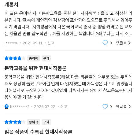
개론서
이 글은 윤여탁 저 ＜문학교육을 위한 현대시작품론＞을 읽고 작성한 리
뷰입니다. 글 속에 개인적인 감상평이 포함되어 있으므로 주의해서 읽어주
시기 바랍니다. 사회평론에서 나온 국어교육 총서 중 양장 커버로 된 교재
는 처음인 만큼 압도적인 두께를 자랑하는 책입니다. 2쇄부터는 다시 소프
트 커버로 바뀌었다고 하니 좀 다를 수도 있겠습니다. 역락 총서의 ＜현대
j*****u
2021.09.11.
신고
0
댓글
0
시 교육론＞과
종이책
구매
문학교육을 위한 현대시작품론
문학교육을 위한 현대시작품론(해설)다른 리뷰들에 대부분 있는 두께에
저도 상당히 놀랐구요이걸 언제 다 읽지 했는데 가독성은 나쁘지 않았습니
다해설서로 구입한거지만 깊이있게 다뤄지지는 않아서 참고용으로만 사
용해야 할 거 같습니다
h*******2
2026.07.22.
신고
0
댓글
0
종이책
구매
많은 작품이 수록된 현대시작품론