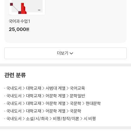
섬진강 1│겪어 본 적 없어도 그리운 강 487
그릇│깨뜨리는 자에게만 허락되는 빛 493
길│여기서 네 할 일을 하라 501
국어과 수업 1
프란츠 카프카│날것 그대로의 이미지, 시가 되다 510
25,000
원
입 속의 검은 잎│기억해야 할 고통 517
흙은 사각형의 기억을 갖고 있다│미래에 도달할 수 없는 존재의 기억 524
너를 기다리는 동안│기다림의 운동에 대하여 530
더보기
성에꽃│성에꽃 한 잎이 되어 이웃의 삶에 연대하기 536
관련 분류
3부 한국 현대시의 현재와 미래
국내도서
대학교재
사범대 계열
국어교육
바람부는 날이면 압구정동에 가야 한다 6│압구정동, 체제가 만들어 낸 욕
국내도서
대학교재
어문학 계열
문학일반
망의 통조림 공장 544
국내도서
대학교재
어문학 계열
국문학
현대문학
혼자 가는 먼 집│아물 날 없는 상처, 그러나 “이쁜 당신” 554
국내도서
대학교재
어문학 계열
국문학
선운사에서│진솔하고 거침없는 삶의 표현 562
국내도서
소설/시/희곡
비평/창작/이론
시 비평
눈물은 왜 짠가│뭔가 깨질 것 같은데 569
일곱 개의 단어로 된 사전│백열전구처럼 반짝이는 시적 사전의 낱말들 57