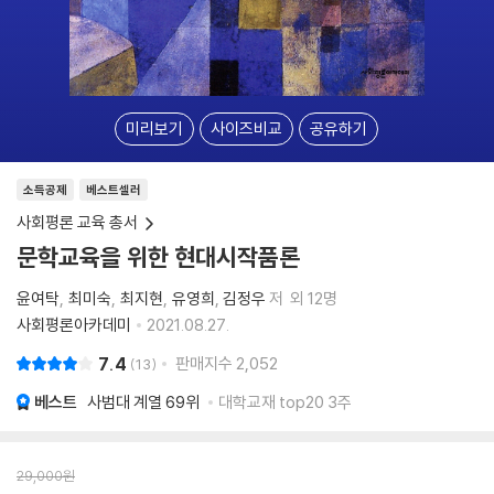
미리보기
사이즈비교
공유하기
소득공제
베스트셀러
사회평론 교육 총서
문학교육을 위한 현대시작품론
윤여탁
최미숙
최지현
유영희
김정우
저
외 12명
사회평론아카데미
2021.08.27.
7.4
판매지수
2,052
13
베스트
사범대 계열
69위
대학교재 top20 3주
29,000
원