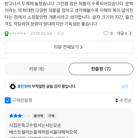
받고나서 두께에 놀랐습니다. 그만큼 많은 작품이 수록되어있습니다. 문학
이라는 게 최대한 다양한 작품을 접하고 생각해볼수록 이해의 폭이 넓어진
다는 점에서 소장할만한 개론서라고 생각합니다. 글자 크기와 자간, 줄간
격도 적당하여 분량이 방대하지만 가독성은 좋습니다.
s*****4
2025.02.03.
신고
0
댓글
0
리뷰 전체보기
리뷰
6
한줄평
7
클린봇
이 부적절한 글을 감지 중입니다.
설정
구매한줄평
추천순
종이책
구매
시집은죽고수험서는사는모순
베스트셀러는출제위원서울대헤쳐모여