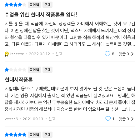
종이책
구매
수업을 위한 현대시 작품론을 읽다!
시를 읽을 때 작품에 자신의 상상력을 가미해서 이해하는 것이 요구된
다. 어떤 정해진 답을 찾는 것이 아닌, 텍스트 자체에서 느껴지는 바의 정서
와 형상을 떠올릴 수 있기 때문이다. 그만큼 작품 해석의 독창성이 허용되
고, 다른 이들과 다르게 이해했다고 하더라도 그 해석에 설득력을 갖췄다
면 큰 문제가 되지는 않는다. 하지만 누군가에게 시를 가르친다는 것은 단
i*****n
2022.03.12.
신고
8
댓글
0
순히 감상하는 일과
종이책
구매
현대시작품론
시험대비용으로 구매했는데요 굳이 보지 않아도 될 것 같은 느낌이 듭니
다. 기존 임용 시험에서 출제된 적 있던 작품들이 실려있고요... 명쾌한 해
답을 제시하기보다는 약간 두루뭉술한 느낌이에요. 차라리 문제 풀이에 집
중하시려면 시중의 해설서나 자습서를 한번 더 읽으시는 걸 추천... 그냥 수
록된 시 작품이 뭐뭐 있는지 확인하고 개별적으로 공부하는 게 나을 거 같
v****6
2021.09.13.
신고
1
댓글
0
습니다 ㅋ...
종이책
구매