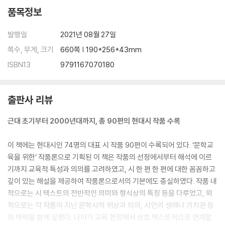
7
품목정보
흙│부름과 들려옴 586
오해│새로운 이해를 위한 오해 593
발행일
2021년 08월 27일
가재미│하나가 될 수 없는 우리의 따뜻함 601
쪽수, 무게, 크기
660쪽 | 190*256*43mm
외상일기│민주주의여 만세라고는 쓰지 못하고 607
원어│이주민을 바라보는 시선에 대한 자기반성 613
ISBN13
9791167070180
노래가 아니었다면│생의 완벽을 꿈꾸게 하는, 기괴한 불의 나라의 노래 6
19
출판사 리뷰
야생사과│길들여지지 않은 생명의 자유 627
껌│‘껌’ 좀 씹으셨습니까? 636
근대 초기부터 2000년대까지, 총 90편의 현대시 작품 수록
오래된 기도│이루어지지 않은, 오래된 기도 643
이 책에는 현대시인 74명의 대표 시 작품 90편이 수록되어 있다. ‘문학교
찾아보기 648
육을 위한’ 작품론으로 기획된 이 책은 작품의 선정에서부터 해석에 이르
지은이 소개 657
기까지 교육적 특성과 의의를 고려하였고, 시 한 편 한 편에 대한 꼼꼼하고
깊이 있는 해설을 제공하여 작품론으로서의 기본에도 충실하였다. 작품 내
적으로는 시 텍스트의 전반적인 의미와 형식상의 특징 등을 다루었고, 외
적으로는 각 작품이 지닌 문학사적 위상과 의의, 시인의 생애나 가치관 등
의 맥락을 함께 살폈다. 나아가 교육 현장에서 상호 텍스트적으로 연계할