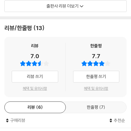
수 있는 작품들을 적극적으로 활용한 것 또한 이 책의 장점이다. 수록된 시
출판사 리뷰 더보기
작품 모두 전체 원문을 게재하였으며, 연계 작품들 또한 지면이 허락하는
한 최대한 많이 담으려 했다.
리뷰/한줄평
13
90편의 현대시 작품들은 근대 초기부터 1945년 광복에 이르는 1부, 한국
전쟁 이후부터 1980년대를 포괄하는 2부, 1990년대부터 현재까지 이어
지는 3부의 시대적 구분을 따른다. 이러한 시대별 부 구성은 각 작품이 창
리뷰
한줄평
작되고 발표된 시기의 사회적 배경이나 경향성을 큰 틀에서 확인할 수 있
7.0
7.7
게 해 준다.
이 책은 오랜 기간 문학을 연구해 온 저자들이 기획하고 집필하였다. 대학
리뷰 쓰기
한줄평 쓰기
에서 국어교육이나 국어국문 분야를 공부하는 학생, 국어교사를 준비하는
임용고시 수험생과 시를 가르치고 있는 현직 교사들이 유용하게 활용할 수
혜택 및 유의사항
혜택 및 유의사항
있을 뿐만 아니라, 현대시를 즐겨 읽는 일반 독자들이 시를 감상하는 데에
도 도움이 될 것이다.
리뷰
6
한줄평
7
구매리뷰
추천순