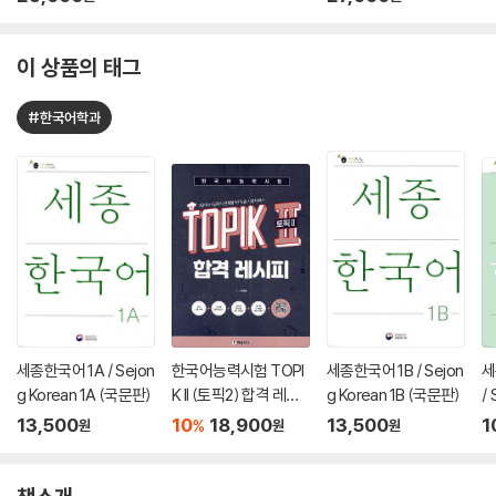
이 상품의 태그
#한국어학과
세종한국어 1A / Sejon
한국어능력시험 TOPI
세종한국어 1B / Sejon
세
g Korean 1A (국문판)
K II (토픽2) 합격 레시
g Korean 1B (국문판)
/
피
1
13,500
10
18,900
13,500
1
%
원
원
원