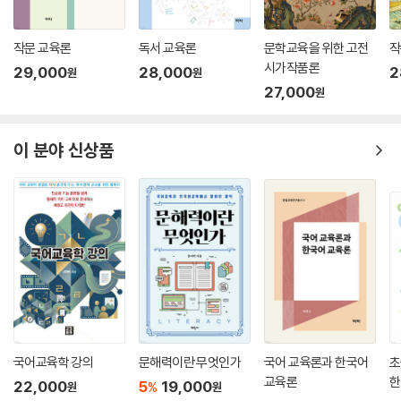
작문 교육론
독서 교육론
문학교육을 위한 고전
작
시가작품론
29,000
28,000
2
원
원
27,000
원
이 분야 신상품
국어교육학 강의
문해력이란 무엇인가
국어 교육론과 한국어
초
교육론
한
22,000
5
19,000
%
원
원