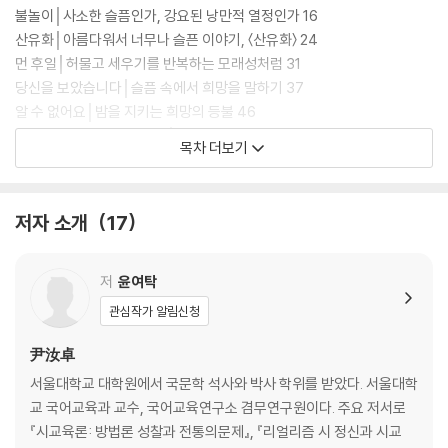
불놀이│사소한 슬픔인가, 강요된 낭만적 열정인가 16
산유화│아름다워서 너무나 슬픈 이야기, 〈산유화〉 24
먼 후일│허물고 세우기를 반복하는 모래성처럼 31
당신을 보았습니다│슬픔 속에서 희망을 말하기 37
알 수 없어요│밤을 지키는 희망의 등불 46
빼앗긴 들에도 봄은 오는가│환상 속에서 길을 찾다 53
목차 더보기
우리 오빠와 화로│가상 배역과 사건을 활용한 저항의 시 61
유리창 1│외롭고도 황홀한 슬픔의 실체와 깊이 69
그 먼 나라를 알으십니까│멀수록 더 절실한 유토피아를 향한 꿈 75
저자 소개
17
오감도 시 제1호│19세기와 20세기 사이, 그리고 미래 84
여우난골족│그 시절 우리는 97
끝없는 강물이 흐르네│마음속 어딘가 흐르는 서정 104
저
윤여탁
모란이 피기까지는│하루가 일 년 같고 일 년이 하루 같은 111
관심작가 알림신청
산제비│절망의 시대 한가운데서 자유와 희망을 보다 116
성씨보│왜? 어째서? 무엇 때문에? 123
尹汝卓
깃발│깃발 변주곡 128
서울대학교 대학원에서 국문학 석사와 박사 학위를 받았다. 서울대학
풀벌레 소리 가득 차 있었다│아버지의 서러운 죽음을 슬퍼하는 풀벌레 소
교 국어교육과 교수, 국어교육연구소 겸무연구원이다. 주요 저서로
리 133
『시교육론: 방법론 성찰과 전통의문제』, 『리얼리즘 시 정신과 시교
사슴│〈사슴〉의 화자에 다가가기 위해 함께 읽을 몇 편의 시들 140