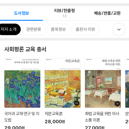
리뷰/한줄평
도서정보
배송/반품/교환
13
저자 소개
관련분류
품목정보
출판사 리뷰
사회평론 교육 총서
국어과 교재 연구 및 지
작문교육론
화법 교육을 위한 의사
문
도법
소통 이론
28,000
2
원
29,000
27,000
원
원