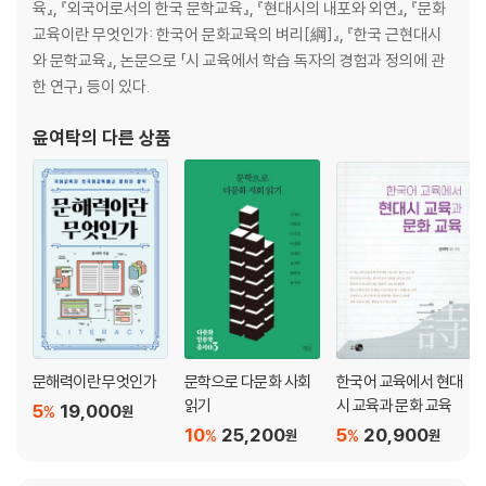
육』, 『외국어로서의 한국 문학교육』, 『현대시의 내포와 외연』, 『문화
외인촌│그림으로 기획된 시의 연출 효과 147
교육이란 무엇인가: 한국어 문화교육의 벼리[綱]』, 『한국 근현대시
자화상│스물셋 청년의 거침없는 자기 고백 155
와 문학교육』, 논문으로 「시 교육에서 학습 독자의 경험과 정의에 관
난초 4│미적 완상 그 자체 161
한 연구」 등이 있다.
승무│선비적 정신과 문화적 감식안의 결합 169
바다와 나비│푸른 바다로 돌진한 흰나비의 열망과 좌절 176
윤여탁
의 다른 상품
전라도 가시내│먼 이국땅, 북간도에서 만난 전라도 가시내와 함경도 사내
181
추일서정│1940년, 한 모더니스트의 서정 188
절정│무지개의 징표 198
십자가│모든 죽어가는 것을 사랑한 십자가 205
백록담│정신주의가 도달한 수준 212
쉽게 씌어진 시│최후까지 시인의 길 위에 서 있던 이의 선언 220
광야│행동하는 시인의 시적 항쟁 227
윤사월│자연 속의 인간, 인간 속의 자연 234
문해력이란 무엇인가
문학으로 다문화 사회
한국어 교육에서 현대
해│나는 어떠한 세상을 희망하는가 239
읽기
시 교육과 문화 교육
5
19,000
%
원
꽃덤불│꽃덤불에는 가시가 있다 245
10
25,200
5
20,900
%
%
원
원
남신의주 유동 박시봉방│충만한 사랑을 꿈꾸는 고독한 영혼 252