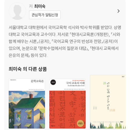
저
최미숙
2부 자본주의 시대와 현대시의 다양화
관심작가 알림신청
꽃│존재의 본질을 찾아서 262
서울대학교 대학원에서 국어교육학 석사와 박사 학위를 받았다. 상명
플라타너스│서늘한 무심함이 건네는 온기 268
대학교 국어교육과 교수이다. 저서로 『현대시교육론(개정판), 『시와
무등을 보며│여름 산의 늠름함과 인간의 품격 274
함께 배우는 시론』(공저), 『국어교육 연구의 반성과 전망』(공저)이
초토의 시 1│현재를 회복하고, 미래를 희망함 280
있으며, 논문으로 「문학수업에서의 질문과 대답」, 「현대시 교육에서
휴전선│“한 포기 꽃이 제대로 피어나는 통일”을 염원하며 287
은유의 문제」 등이 있다.
새 1│순수에 대한 지향 293
푸른 하늘을│진정한 자유가 요구하는 것 300
최미숙
의 다른 상품
하여지향 1│모두가 죄(罪)를 먹고 시치미를 떼는데 307
추억에서│고향과 어머니로 표상되는 한의 형상화 315
어느 날 고궁을 나오면서│풍자의 끝에서 발견한 풀 321
종로5가│시골 소년의 상경기에 담아낸 당대 민중의 삶 329
껍데기는 가라│모든 거짓된 것들과의 단절을 꿈꾸며 337
기항지 1│내가 바라보는 그것은 나의 내면이다 344
이별가│연약한 인간 강인한 (혹은 잔인한) 각성 350
성북동 비둘기│터전을 박탈당한 자들을 위한 애사(哀詞) 356
민간인│그리고 아무도 없었다 361